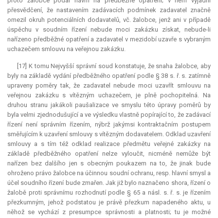
proto žalobce podal návrh na předběžné opatření; v něm vyjádřil
přesvědčení, že nastavením zadávacích podmínek zadavatel značně
omezil okruh potenciálních dodavatelů, vč. žalobce, jenž ani v případě
úspěchu v soudním řízení nebude moci zakázku získat, nebude-li
nařízeno předběžné opatření a zadavatel v mezidobí uzavře s vybraným
uchazečem smlouvu na veřejnou zakázku.
[17] K tomu Nejvyšší správní soud konstatuje, že snaha žalobce, aby
byly na základě vydání předběžného opatření podle § 38 s. ř. s. zatímně
upraveny poměry tak, že zadavatel nebude moci uzavřít smlouvu na
veřejnou zakázku s vítězným uchazečem, je plně pochopitelná. Na
druhou stranu jakákoli paušalizace ve smyslu této úpravy poměrů by
byla velmi zjednodušující a ve výsledku vlastně popírající to, že zadávací
řízení není správním řízením, nýbrž jakýmsi kontraktačním postupem
směřujícím k uzavření smlouvy s vítězným dodavatelem. Odklad uzavření
smlouvy a s tím též odklad realizace předmětu veřejné zakázky na
základě předběžného opatření nelze vyloučit, nicméně nemůže být
nařízen bez dalšího jen s obecným poukazem na to, že jinak bude
ohroženo právo žalobce na účinnou soudní ochranu, resp. hlavní smysl a
účel soudního řízení bude zmařen. Jak již bylo naznačeno shora, řízení o
žalobě proti správnímu rozhodnutí podle § 65 a násl. s. ř. s. je řízením
přezkumným, jehož podstatou je právě přezkum napadeného aktu, u
něhož se vychází z
presumpce
správnosti a platnosti; tu je možné