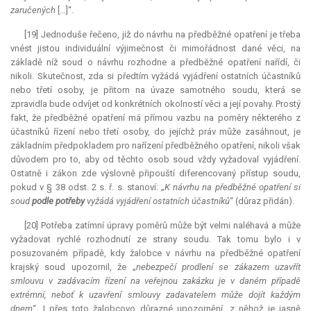
zaručených
[…]“.
[19] Jednoduše řečeno, již do návrhu na předběžné opatření je třeba
vnést jistou individuální výjimečnost či mimořádnost dané věci, na
základě níž soud o návrhu rozhodne a předběžné opatření nařídí, či
nikoli. Skutečnost, zda si předtím vyžádá vyjádření ostatních účastníků
nebo třetí osoby, je přitom na úvaze samotného soudu, která se
zpravidla bude odvíjet od konkrétních okolností věci a její povahy. Prostý
fakt, že předběžné opatření má přímou vazbu na poměry některého z
účastníků řízení nebo třetí osoby, do jejíchž práv může zasáhnout, je
základním předpokladem pro nařízení předběžného opatření, nikoli však
důvodem pro to, aby od těchto osob soud vždy vyžadoval vyjádření.
Ostatně i zákon zde výslovně připouští diferencovaný přístup soudu,
pokud v § 38 odst. 2 s. ř. s. stanoví: „
K návrhu na předběžné opatření si
soud
podle potřeby
vyžádá vyjádření ostatních účastníků
“ (důraz přidán).
[20] Potřeba zatímní úpravy poměrů může být velmi naléhavá a může
vyžadovat rychlé rozhodnutí ze strany soudu. Tak tomu bylo i v
posuzovaném případě, kdy žalobce v návrhu na předběžné opatření
krajský soud upozornil, že „
nebezpečí prodlení se zákazem uzavřít
smlouvu v zadávacím řízení na veřejnou zakázku je v daném případě
extrémní, neboť k uzavření smlouvy zadavatelem může dojít každým
dnem
“. I přes toto žalobcovo důrazné upozornění, z něhož je jasně