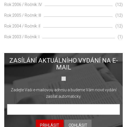
Rok 2006 / Ročník: IV
(12)
Rok 2005 / Ročník: III
(12)
Rok 2004 / Ročník: II
(12)
Rok 2003 / Ročník: I
(1)
ZASÍLÁNÍ AKTUÁLNÍHO VYDÁNÍ NA E-
MAIL
Zadejte Vaši e-mailovou adresu a budeme Vám nové vydání
zasílat automaticky.
PŘIHLÁSIT
ODHLÁSIT