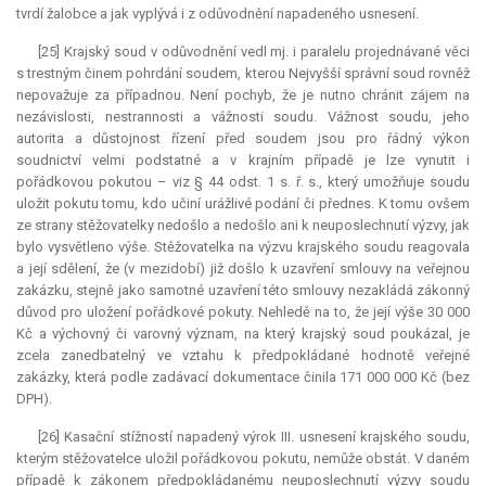
tvrdí žalobce a jak vyplývá i z odůvodnění napadeného usnesení.
[25] Krajský soud v odůvodnění vedl mj. i paralelu projednávané věci
s trestným činem pohrdání soudem, kterou Nejvyšší správní soud rovněž
nepovažuje za případnou. Není pochyb, že je nutno chránit zájem na
nezávislosti, nestrannosti a vážnosti soudu. Vážnost soudu, jeho
autorita a důstojnost řízení před soudem jsou pro řádný výkon
soudnictví velmi podstatné a v krajním případě je lze vynutit i
pořádkovou pokutou – viz § 44 odst. 1 s. ř. s., který umožňuje soudu
uložit pokutu tomu, kdo učiní urážlivé podání či přednes. K tomu ovšem
ze strany stěžovatelky nedošlo a nedošlo ani k neuposlechnutí výzvy, jak
bylo vysvětleno výše. Stěžovatelka na výzvu krajského soudu reagovala
a její sdělení, že (v mezidobí) již došlo k uzavření smlouvy na veřejnou
zakázku, stejně jako samotné uzavření této smlouvy nezakládá zákonný
důvod pro uložení pořádkové pokuty. Nehledě na to, že její výše 30 000
Kč a výchovný či varovný význam, na který krajský soud poukázal, je
zcela zanedbatelný ve vztahu k předpokládané hodnotě veřejné
zakázky, která podle zadávací dokumentace činila 171 000 000 Kč (bez
DPH).
[26] Kasační stížností napadený výrok III. usnesení krajského soudu,
kterým stěžovatelce uložil pořádkovou pokutu, nemůže obstát. V daném
případě k zákonem předpokládanému neuposlechnutí výzvy soudu