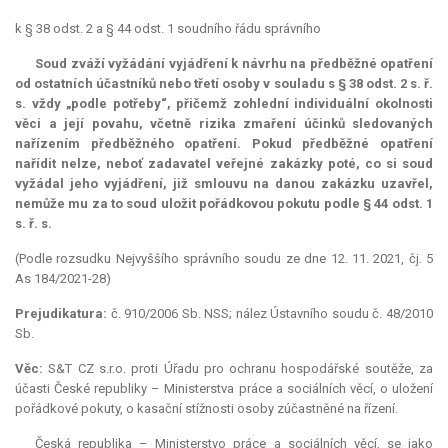
k § 38 odst. 2 a § 44 odst. 1 soudního řádu správního
Soud zváží vyžádání vyjádření k návrhu na předběžné opatření
od ostatních účastníků nebo třetí osoby v souladu s § 38 odst. 2 s. ř.
s. vždy „podle potřeby“, přičemž zohlední individuální okolnosti
věci a její povahu, včetně rizika zmaření účinků sledovaných
nařízením předběžného opatření. Pokud předběžné opatření
nařídit nelze, neboť zadavatel veřejné zakázky poté, co si soud
vyžádal jeho vyjádření, již smlouvu na danou zakázku uzavřel,
nemůže mu za to soud uložit pořádkovou pokutu podle § 44 odst. 1
s. ř. s.
(Podle rozsudku Nejvyššího správního soudu ze dne 12. 11. 2021, čj. 5
As 184/2021-28)
Prejudikatura:
č. 910/2006 Sb. NSS; nález Ústavního soudu č. 48/2010
Sb.
Věc:
S&T CZ s.r.o. proti Úřadu pro ochranu hospodářské soutěže, za
účasti České republiky – Ministerstva práce a sociálních věcí, o uložení
pořádkové pokuty, o kasační stížnosti osoby zúčastněné na řízení.
Česká republika – Ministerstvo práce a sociálních věcí, se jako