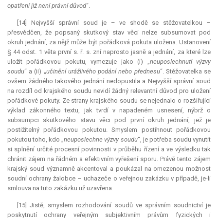
opatření již není právní důvod
“.
[14] Nejvyšší správní soud je – ve shodě se stěžovatelkou –
přesvědčen, že popsaný skutkový stav věci nelze subsumovat pod
okruh jednání, za nějž může být pořádková pokuta uložena. Ustanovení
§ 44 odst. 1 věta první s. ř. s. zní naprosto jasně a jednání, za které lze
uložit pořádkovou pokutu, vymezuje jako (i) „
neuposlechnutí výzvy
soudu
“ a (ii) „
učinění urážlivého podání nebo přednesu
“. Stěžovatelka se
ovšem žádného takového jednání nedopustila a Nejvyšší správní soud
na rozdíl od krajského soudu nevidí žádný
relevantní
důvod pro uložení
pořádkové pokuty. Ze strany krajského soudu se nejednalo o rozšiřující
výklad zákonného textu, jak tvrdí v napadeném usnesení, nýbrž o
subsumpci skutkového stavu věci pod první okruh jednání, jež je
postižitelný pořádkovou pokutou. Smyslem postihnout pořádkovou
pokutou toho, kdo „
neuposlechne výzvy soudu
“, je potřeba soudu vynutit
si splnění určité procesní povinnosti v průběhu řízení a ve výsledku tak
chránit zájem na řádném a efektivním vyřešení sporu. Právě tento zájem
krajský soud významně akcentoval a poukázal na omezenou možnost
soudní ochrany žalobce – uchazeče o veřejnou zakázku v případě, je-li
smlouva na tuto zakázku už uzavřena.
[15] Jistě, smyslem rozhodování soudů ve správním soudnictví je
poskytnutí ochrany veřejným subjektivním právům fyzických i