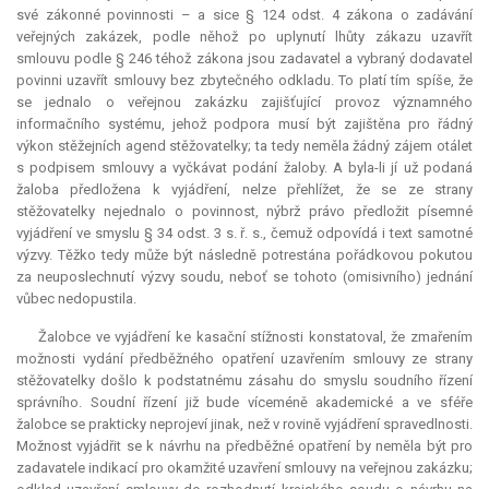
své zákonné povinnosti – a sice § 124 odst. 4 zákona o zadávání
veřejných zakázek, podle něhož po uplynutí lhůty zákazu uzavřít
smlouvu podle § 246 téhož zákona jsou zadavatel a vybraný dodavatel
povinni uzavřít smlouvy bez zbytečného odkladu. To platí tím spíše, že
se jednalo o veřejnou zakázku zajišťující provoz významného
informačního systému, jehož podpora musí být zajištěna pro řádný
výkon stěžejních agend stěžovatelky; ta tedy neměla žádný zájem otálet
s podpisem smlouvy a vyčkávat podání žaloby. A byla-li jí už podaná
žaloba předložena k vyjádření, nelze přehlížet, že se ze strany
stěžovatelky nejednalo o povinnost, nýbrž právo předložit písemné
vyjádření ve smyslu § 34 odst. 3 s. ř. s., čemuž odpovídá i text samotné
výzvy. Těžko tedy může být následně potrestána pořádkovou pokutou
za neuposlechnutí výzvy soudu, neboť se tohoto (omisivního) jednání
vůbec nedopustila.
Žalobce ve vyjádření ke kasační stížnosti konstatoval, že zmařením
možnosti vydání předběžného opatření uzavřením smlouvy ze strany
stěžovatelky došlo k podstatnému zásahu do smyslu soudního řízení
správního. Soudní řízení již bude víceméně akademické a ve sféře
žalobce se prakticky neprojeví jinak, než v rovině vyjádření spravedlnosti.
Možnost vyjádřit se k návrhu na předběžné opatření by neměla být pro
zadavatele indikací pro okamžité uzavření smlouvy na veřejnou zakázku;