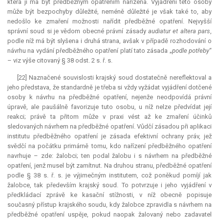
která jí má být předběžným opatřením nařízena. Vyjádření této osoby
může být bezpochyby důležité, neméně důležité je však také to, aby
nedošlo ke zmaření možnosti nařídit předběžné opatření. Nejvyšší
správní soud si je vědom obecné právní zásady
audiatur et altera pars
,
podle níž má být slyšena i druhá strana, avšak v případě rozhodování o
návrhu na vydání předběžného opatření platí tato zásada „
podle potřeby
“
– viz výše citovaný § 38 odst. 2 s. ř. s.
[22] Naznačené souvislosti krajský soud dostatečně nereflektoval a
jeho představa, že standardně je třeba si vždy vyžádat vyjádření dotčené
osoby k návrhu na předběžné opatření, nejenže neodpovídá právní
úpravě, ale paušálně favorizuje tuto osobu, u níž nelze předvídat její
reakci; právě ta přitom může v praxi vést až ke zmaření účinků
sledovaných návrhem na předběžné opatření. Vůdčí zásadou při aplikaci
institutu předběžného opatření je zásada efektivní ochrany práv, jež
svědčí na počátku primárně tomu, kdo nařízení předběžného opatření
navrhuje – zde: žalobci; ten podal žalobu i s návrhem na předběžné
opatření, jenž musel být zamítnut. Na druhou stranu, předběžné opatření
podle § 38 s. ř. s. je výjimečným institutem, což poněkud pomíjí jak
žalobce, tak především krajský soud. To potvrzuje i jeho vyjádření v
předkládací zprávě ke kasační stížnosti, v níž obecně popisuje
současný přístup krajského soudu, kdy žalobce zpravidla s návrhem na
předběžné opatření uspěje, pokud naopak žalovaný nebo zadavatel