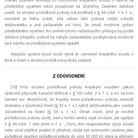
odklad uzavření smlouvy do rozhodnutí krajského soudu o návrhu na
předběžné opatření nelze považovat za zbytečný. Závěrem žalobce
uvedl, že uložení pořádkové pokuty má podklad v § 44 odst. 1 s. ř. s.,
nicméně je třeba zvážit, zda vůbec tato pokuta může odradit
stěžovatelku a jiné zadavatele od toho, že zmaří možnost vydání
předběžného opatření. Ke změně tohoto nežádoucího přístupu by podle
žalobce přispělo, pokud by nebyla zadavatelům poskytována možnost
se k návrhu na předběžné opatření vyjádřit.
Nejvyšší správní soud zrušil výrok III. usnesení Krajského soudu v
Brně a řízení o uložení pořádkové pokuty zastavil.
Z ODŮVODNĚNÍ:
[10] Proti uložení pořádkové pokuty krajským soudem zákon
výslovně připouští kasační stížnost v § 103 odst. 2 s. ř. s. a nic na tom
nemění ani skutečnost, že krajský soud pořádkovou pokutu neuložil
žádnému z účastníků řízení (§ 33 s. ř. s.), nýbrž stěžovatelce jako osobě
zúčastněné na řízení (§ 34 s. ř. s.). Okruh osob, jimž je možné
pořádkovou pokutu uložit, není v tomto směru nijak omezen, jak vyplývá
z § 44 odst. 1 věty první s. ř. s.: „
Tomu, kdo neuposlechne výzvy soudu
nebo učiní urážlivé podání či přednes, může být usnesením uložena jako
pořádkové opatření pořádková pokuta do výše 50 000 Kč, která je příjmem