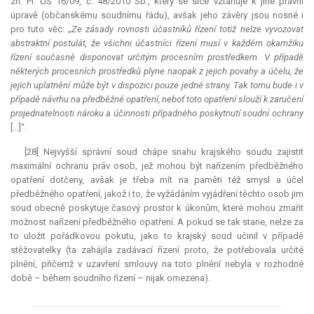
zn. Pl. ÚS 16/09, č. 48/2010 Sb., který se sice vztahuje k jiné právní
úpravě (občanskému soudnímu řádu), avšak jeho závěry jsou nosné i
pro tuto věc: „
Ze zásady rovnosti účastníků řízení totiž nelze vyvozovat
abstraktní
postulát, že všichni účastníci řízení musí v každém okamžiku
řízení současně disponovat určitým procesním prostředkem. V případě
některých procesních prostředků plyne naopak z jejich povahy a účelu, že
jejich uplatnění může být v dispozici pouze jedné strany. Tak tomu bude i v
případě návrhu na předběžné opatření, neboť toto opatření slouží k zaručení
projednatelnosti nároku a účinnosti případného poskytnutí soudní ochrany
[…]“.
[28] Nejvyšší správní soud chápe snahu krajského soudu zajistit
maximální ochranu práv osob, jež mohou být nařízením předběžného
opatření dotčeny, avšak je třeba mít na paměti též smysl a účel
předběžného opatření, jakož i to, že vyžádáním vyjádření těchto osob jim
soud obecně poskytuje časový prostor k úkonům, které mohou zmařit
možnost nařízení předběžného opatření. A pokud se tak stane, nelze za
to uložit pořádkovou pokutu, jako to krajský soud učinil v případě
stěžovatelky (ta zahájila zadávací řízení proto, že potřebovala určité
plnění, přičemž v uzavření smlouvy na toto plnění nebyla v rozhodné
době – během soudního řízení – nijak omezena).