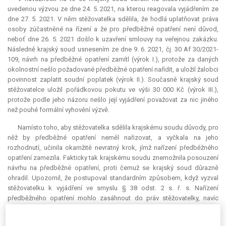
uvedenou výzvou ze dne 24. 5. 2021, na kterou reagovala vyjádřením ze
dne 27. 5. 2021. V něm stěžovatelka sdělila, že hodlá uplatňovat práva
osoby zúčastněné na řízení a že pro předběžné opatření není důvod,
neboť dne 26. 5. 2021 došlo k uzavření smlouvy na veřejnou zakázku.
Následně krajský soud usnesením ze dne 9. 6. 2021, čj. 30 Af 30/2021-
109, návrh na předběžné opatření zamítl (výrok I.), protože za daných
okolnostní nešlo požadované předběžné opatření nařídit, a uložil žalobci
povinnost zaplatit soudní poplatek (výrok II.). Současně krajský soud
stěžovatelce uložil pořádkovou pokutu ve výši 30 000 Kč (výrok III.),
protože podle jeho názoru nešlo její vyjádření považovat za nic jiného
než pouhé formální vyhovění výzvě.
Namísto toho, aby stěžovatelka sdělila krajskému soudu důvody, pro
něž by předběžné opatření neměl nařizovat, a vyčkala na jeho
rozhodnutí, učinila okamžitě nevratný krok, jímž nařízení předběžného
opatření zamezila. Fakticky tak krajskému soudu znemožnila posouzení
návrhu na předběžné opatření, proti čemuž se krajský soud důrazně
ohradil. Upozornil, že postupoval standardním způsobem, když vyzval
stěžovatelku k vyjádření ve smyslu § 38 odst. 2 s. ř. s. Nařízení
předběžného opatření mohlo zasáhnout do práv stěžovatelky, navíc
jedině od ní jako od zadavatele veřejné zakázky se krajský soud mohl s
jistotou dozvědět, zda smlouva na realizaci zakázky nebyla již uzavřena.