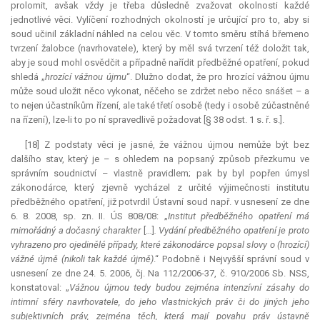
prolomit, avšak vždy je třeba důsledně zvažovat okolnosti každé
jednotlivé věci. Vylíčení rozhodných okolností je určující pro to, aby si
soud učinil základní náhled na celou věc. V tomto směru stíhá břemeno
tvrzení žalobce (navrhovatele), který by měl svá tvrzení též doložit tak,
aby je soud mohl osvědčit a případně nařídit předběžné opatření, pokud
shledá „
hrozící vážnou újmu
“. Dlužno dodat, že pro hrozící vážnou újmu
může soud uložit něco vykonat, něčeho se zdržet nebo něco snášet – a
to nejen účastníkům řízení, ale také třetí osobě (tedy i osobě zúčastněné
na řízení), lze-li to po ní spravedlivě požadovat [§ 38 odst. 1 s. ř. s.].
[18] Z podstaty věci je jasné, že vážnou újmou nemůže být bez
dalšího stav, který je – s ohledem na popsaný způsob přezkumu ve
správním soudnictví – vlastně pravidlem; pak by byl popřen úmysl
zákonodárce, který zjevně vycházel z určité výjimečnosti institutu
předběžného opatření, již potvrdil Ústavní soud např. v usnesení ze dne
6. 8. 2008, sp. zn. II. ÚS 808/08: „
Institut předběžného opatření má
mimořádný a dočasný charakter
[…]
. Vydání předběžného opatření je proto
vyhrazeno pro ojedinělé případy, které zákonodárce popsal slovy o (hrozící)
vážné újmě (nikoli tak každé újmě)
.“ Podobně i Nejvyšší správní soud v
usnesení ze dne 24. 5. 2006, čj. Na 112/2006-37, č. 910/2006 Sb. NSS,
konstatoval: „
Vážnou újmou tedy budou zejména intenzívní zásahy do
intimní sféry navrhovatele, do jeho vlastnických práv či do jiných jeho
subjektivních práv, zejména těch, která mají povahu práv ústavně