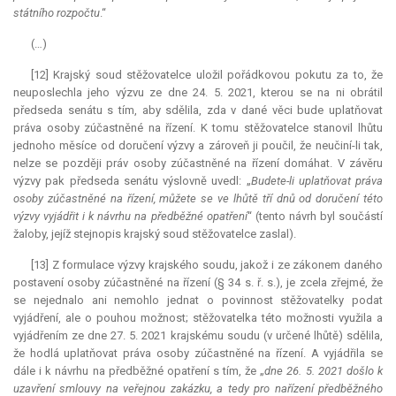
státního rozpočtu
.“
(…)
[12] Krajský soud stěžovatelce uložil pořádkovou pokutu za to, že
neuposlechla jeho výzvu ze dne 24. 5. 2021, kterou se na ni obrátil
předseda senátu s tím, aby sdělila, zda v dané věci bude uplatňovat
práva osoby zúčastněné na řízení. K tomu stěžovatelce stanovil lhůtu
jednoho měsíce od doručení výzvy a zároveň ji poučil, že neučiní-li tak,
nelze se později práv osoby zúčastněné na řízení domáhat. V závěru
výzvy pak předseda senátu výslovně uvedl: „
Budete-li uplatňovat práva
osoby zúčastněné na řízení, můžete se ve lhůtě tří dnů od doručení této
výzvy vyjádřit i k návrhu na předběžné opatření
“ (tento návrh byl součástí
žaloby, jejíž stejnopis krajský soud stěžovatelce zaslal).
[13] Z formulace výzvy krajského soudu, jakož i ze zákonem daného
postavení osoby zúčastněné na řízení (§ 34 s. ř. s.), je zcela zřejmé, že
se nejednalo ani nemohlo jednat o povinnost stěžovatelky podat
vyjádření, ale o pouhou možnost; stěžovatelka této možnosti využila a
vyjádřením ze dne 27. 5. 2021 krajskému soudu (v určené lhůtě) sdělila,
že hodlá uplatňovat práva osoby zúčastněné na řízení. A vyjádřila se
dále i k návrhu na předběžné opatření s tím, že „
dne 26. 5. 2021 došlo k
uzavření smlouvy na veřejnou zakázku, a tedy pro nařízení předběžného