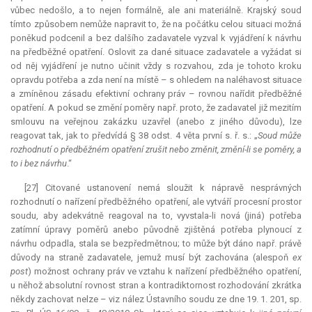
vůbec nedošlo, a to nejen formálně, ale ani materiálně. Krajský soud
tímto způsobem nemůže napravit to, že na počátku celou situaci možná
poněkud podcenil a bez dalšího zadavatele vyzval k vyjádření k návrhu
na předběžné opatření. Oslovit za dané situace zadavatele a vyžádat si
od něj vyjádření je nutno učinit vždy s rozvahou, zda je tohoto kroku
opravdu potřeba a zda není na místě – s ohledem na naléhavost situace
a zmíněnou zásadu efektivní ochrany práv – rovnou nařídit předběžné
opatření. A pokud se změní poměry např. proto, že zadavatel již mezitím
smlouvu na veřejnou zakázku uzavřel (anebo z jiného důvodu), lze
reagovat tak, jak to předvídá § 38 odst. 4 věta první s. ř. s.: „
Soud může
rozhodnutí o předběžném opatření zrušit nebo změnit, změní-li se poměry, a
to i bez návrhu
.“
[27] Citované ustanovení nemá sloužit k nápravě nesprávných
rozhodnutí o nařízení předběžného opatření, ale vytváří procesní prostor
soudu, aby adekvátně reagoval na to, vyvstala-li nová (jiná) potřeba
zatímní úpravy poměrů anebo původně zjištěná potřeba plynoucí z
návrhu odpadla, stala se bezpředmětnou; to může být dáno např. právě
důvody na straně zadavatele, jemuž musí být zachována (alespoň
ex
post
) možnost ochrany práv ve vztahu k nařízení předběžného opatření,
u něhož absolutní rovnost stran a kontradiktornost rozhodování zkrátka
někdy zachovat nelze – viz nález Ústavního soudu ze dne 19. 1. 201, sp.