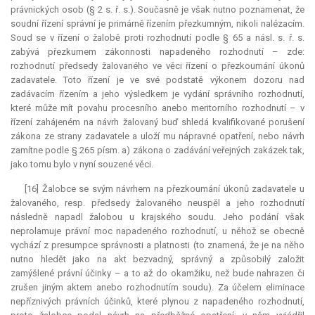
právnických osob (§ 2 s. ř. s.). Současně je však nutno poznamenat, že
soudní řízení správní je primárně řízením přezkumným, nikoli nalézacím.
Soud se v řízení o žalobě proti rozhodnutí podle § 65 a násl. s. ř. s.
zabývá přezkumem zákonnosti napadeného rozhodnutí – zde:
rozhodnutí předsedy žalovaného ve věci řízení o přezkoumání úkonů
zadavatele. Toto řízení je ve své podstatě výkonem dozoru nad
zadávacím řízením a jeho výsledkem je vydání správního rozhodnutí,
které může mít povahu procesního anebo meritorního rozhodnutí – v
řízení zahájeném na návrh žalovaný buď shledá kvalifikované porušení
zákona ze strany zadavatele a uloží mu nápravné opatření, nebo návrh
zamítne podle § 265 písm. a) zákona o zadávání veřejných zakázek tak,
jako tomu bylo v nyní souzené věci.
[16] Žalobce se svým návrhem na přezkoumání úkonů zadavatele u
žalovaného, resp. předsedy žalovaného neuspěl a jeho rozhodnutí
následně napadl žalobou u krajského soudu. Jeho podání však
neprolamuje právní moc napadeného rozhodnutí, u něhož se obecně
vychází z
presumpce
správnosti a platnosti (to znamená, že je na něho
nutno hledět jako na akt bezvadný, správný a způsobilý založit
zamýšlené právní účinky – a to až do okamžiku, než bude nahrazen či
zrušen jiným aktem anebo rozhodnutím soudu). Za účelem eliminace
nepříznivých právních účinků, které plynou z napadeného rozhodnutí,