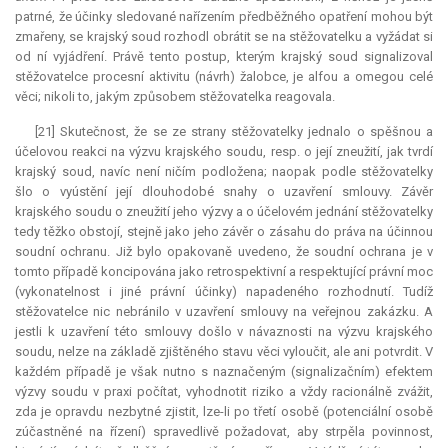
patrné, že účinky sledované nařízením předběžného opatření mohou být
zmařeny, se krajský soud rozhodl obrátit se na stěžovatelku a vyžádat si
od ní vyjádření. Právě tento postup, kterým krajský soud signalizoval
stěžovatelce procesní aktivitu (návrh) žalobce, je alfou a omegou celé
věci; nikoli to, jakým způsobem stěžovatelka reagovala.
[21] Skutečnost, že se ze strany stěžovatelky jednalo o spěšnou a
účelovou reakci na výzvu krajského soudu, resp. o její zneužití, jak tvrdí
krajský soud, navíc není ničím podložena; naopak podle stěžovatelky
šlo o vyústění její dlouhodobé snahy o uzavření smlouvy. Závěr
krajského soudu o zneužití jeho výzvy a o účelovém jednání stěžovatelky
tedy těžko obstojí, stejně jako jeho závěr o zásahu do práva na účinnou
soudní ochranu. Již bylo opakovaně uvedeno, že soudní ochrana je v
tomto případě koncipována jako retrospektivní a respektující právní moc
(vykonatelnost i jiné právní účinky) napadeného rozhodnutí. Tudíž
stěžovatelce nic nebránilo v uzavření smlouvy na veřejnou zakázku. A
jestli k uzavření této smlouvy došlo v návaznosti na výzvu krajského
soudu, nelze na základě zjištěného stavu věci vyloučit, ale ani potvrdit. V
každém případě je však nutno s naznačeným (signalizačním) efektem
výzvy soudu v praxi počítat, vyhodnotit riziko a vždy racionálně zvážit,
zda je opravdu nezbytné zjistit, lze-li po třetí osobě (potenciální osobě
zúčastněné na řízení) spravedlivě požadovat, aby strpěla povinnost,