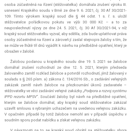
osoba zúčastněná na řízení (stěžovatelka) domáhala zrušení výroku III.
usnesení Krajského soudu v Brně ze dne 9. 6. 2021, čj. 30 Af 30/2021-
109. Tímto výrokem krajský soud dle § 44 odst. 1 s. ř. s. uložil
stěžovatelce pořádkovou pokutu ve výši 30 000 Kč – a to za
neuposlechnutí výzvy ze dne 24. 5. 2021, čj. 30 Af 30/2021-94, v níž
krajský soud stěžovatelku vyzval, aby sdělila, zda bude uplatňovat práva
osoby zúčastněné na řízení a zároveň jí zaslal stejnopis žaloby s tím, že
se může ve lhůtě tří dnů vyjádřit k návrhu na předběžné opatření, který je
obsažen v žalobě.
Žalobou podanou u krajského soudu dne 19. 5. 2021 se žalobce
domáhal zrušení rozhodnutí ze dne 12. 5. 2021, kterým předseda
žalovaného zamítl rozklad žalobce a potvrdil rozhodnutí, jímž žalovaný v
souladu s § 265 písm. a) zákona č. 134/2016 Sb., o zadávání veřejných
zakázek zamítl návrh žalobce na přezkoumání úkonů zadavatele –
stěžovatelky ve věci zadávání veřejné zakázky „
Podpora a rozvoj systému
IPPD rezortu MPSV
“. Součástí žaloby byl návrh na předběžné opatření,
kterým se žalobce domáhal, aby krajský soud stěžovatelce zakázal
uzavřít smlouvu s vybraným uchazečem na uvedenou veřejnou zakázku.
V opačném případě by totiž žalobce nemohl ani v případě úspěchu v
soudním sporu podat nabídku a získat veřejnou zakázku.
V návaznosti na to se krajský soud obrátil na stěžovatelku shora