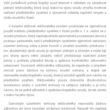
Výši pořádkové pokuty krajský soud stanovil s ohledem na závažnost
jednání stěžovatelky, která svojí reakcí na výzvu soudu zmařila možnost
nařízení předběžného opatření a významně oslabila naplnění smyslu a
účelu soudního řízení.
V kasační stížnosti stěžovatelka úvodem poukázala na výjimečnost
použití institutu předběžného opatření v řízení podle s. ř. s. Jedná se o
soudní přezkum, který nepředpokládá automatické pozastavení úkonů a
postupu zadavatele; není-li předběžným opatřením výjimečně zakázáno
uzavření smlouvy, nelze
a priori
hovořit o zmaření soudního přezkumu. I
tzv. akademický výrok soudu je výrokem platným a účinným a může být
pro strany sporu velmi zásadní, neboť představuje nastolení právní
jistoty z pohledu případné škody a aplikace konkrétního zákonného
ustanovení. Současně stěžovatelka zdůraznila, že nejednala s úmyslem
ohrozit právo žalobce na účinnou soudní ochranu, a stejně tak
nezneužila snahy krajského soudu, který jí umožnil vyjádřit se k návrhu na
předběžné opatření. Stěžovatelka pouze dokončila dlouhodobou
soustavnou snahu o uzavření smlouvy na veřejnou zakázku a je toho
názoru, že se jedná výhradně o spekulaci krajského soudu, že tak učinila
v reakci na jeho výzvu.
Samotným uzavřením smlouvy stěžovatelka neporušila žádnou
zákonnou ani jinou (soudem uloženou) povinnost. Naopak tím naplnila