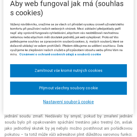
Naproti tomu stěžovatelka zareagovala způsobem, který za standardní
Aby web fungoval jak má (souhlas
označit nelze; uzavřením smlouvy dva dny po obdržení výzvy
s cookies)
stěžovatelka jednak zneužila snahy krajského soudu umožnit jí, aby se k
návrhu na předběžné opatření předem vyjádřila, jednak zásadním
Vážený návštěvníku, snažíme se ze všech sil přinášet vysokou úroveň uživatelského
způsobem ohrozila právo žalobce na účinnou soudní ochranu. Je-li
komfortu při používání našich webových stránek. Mezi základní předpoklady patří
jednou smlouva na veřejnou zakázku uzavřena, nelze neúspěšnému
např. aby správně fungovalo vyhledávání, abychom vás neobtěžovali nevhodnou
reklamou nebo abychom měli dostatek podnětů, jak web vylepšovat. Proto od Vás
uchazeči – zde: žalobci – poskytnout ve správním soudnictví efektivní
potřebujeme souhlas se zpracováním souborů cookies, tj. malých souborů, které se
ochranu, neboť i kdyby mu dal soud za pravdu a věc vrátil žalovanému k
dočasně ukládají ve vašem prohlížeči. Předem děkujeme za udělení souhlasu. Data
dalšímu řízení, tomu by nezbylo, než řízení zastavit [§ 257 písm. j)
využijeme ke zlepšování našich služeb a přizpůsobení obsahu webu přímo Vám na
míru.
Oznámení o ochraně osobních údajů a souborů cookie
zákona o zadávání veřejných zakázek].
Krajský soud připustil, že § 44 odst. 1 s. ř. s. vyložil rozšiřujícím
Zamítnout vše kromě nutných cookies
způsobem a jednání stěžovatelky kvalifikoval jako neuposlechnutí výzvy
na základě jeho materiálního obsahu a faktických důsledků. Dle svého
přesvědčení nevybočil z hranic nejširšího možného jazykového významu
Přijmout všechny soubory cookie
zákonného textu a výsledek nemůže být pro stěžovatelku překvapivý.
Poukázal přitom na trestný čin pohrdání soudem s tím, že podle § 336
Nastavení souborů cookie
písm. c) trestního zákoníku se ho dopustí ten, kdo opakovaně bez
dostatečné omluvy neuposlechne příkaz nebo výzvu soudu anebo
jednání soudu zmaří. Nedávalo by smysl, pokud by zmaření jednání
soudu bylo při opakovaném spáchání trestáno jako trestný čin, avšak
jako jednotlivý skutek by jej nebylo možno postihnout ani pořádkovou
pokutou – ta totiž může vůči adresátovi plnit důležitou varovnou funkci.