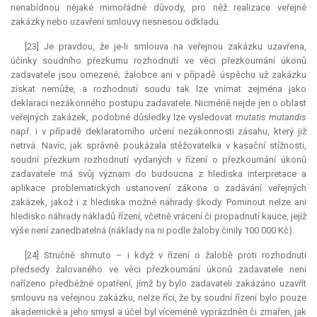
nenabídnou nějaké mimořádné důvody, pro něž realizace veřejné
zakázky nebo uzavření smlouvy nesnesou odkladu.
[23] Je pravdou, že je-li smlouva na veřejnou zakázku uzavřena,
účinky soudního přezkumu rozhodnutí ve věci přezkoumání úkonů
zadavatele jsou omezené; žalobce ani v případě úspěchu už zakázku
získat nemůže, a rozhodnutí soudu tak lze vnímat zejména jako
deklaraci nezákonného postupu zadavatele. Nicméně nejde jen o oblast
veřejných zakázek, podobné důsledky lze vysledovat
mutatis mutandis
např. i v případě deklaratorního určení nezákonnosti zásahu, který již
netrvá. Navíc, jak správně poukázala stěžovatelka v kasační stížnosti,
soudní přezkum rozhodnutí vydaných v řízení o přezkoumání úkonů
zadavatele má svůj význam do budoucna z hlediska
interpretace
a
aplikace problematických ustanovení zákona o zadávání veřejných
zakázek, jakož i z hlediska možné náhrady škody. Pominout nelze ani
hledisko náhrady nákladů řízení, včetně vrácení či propadnutí
kauce
, jejíž
výše není zanedbatelná (náklady na ni podle žaloby činily 100 000 Kč).
[24] Stručně shrnuto – i když v řízení o žalobě proti rozhodnutí
předsedy žalovaného ve věci přezkoumání úkonů zadavatele není
nařízeno předběžné opatření, jímž by bylo zadavateli zakázáno uzavřít
smlouvu na veřejnou zakázku, nelze říci, že by soudní řízení bylo pouze
akademické a jeho smysl a účel byl víceméně vyprázdněn či zmařen, jak