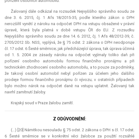
pořízení osobních automobilů.
Žalovaný dále odkázal na rozsudek Nejvyššího správního soudu ze
dne 3. 6. 2015, čj. 1 Afs 18/2015-35, podle kterého zákon o DPH
nerozšířil vynětí z nároku na odpočet DPH na vstupu obsažené v právní
úpravě, která byla platná v době vstupu ČR do EU. Z rozsudku
Nejvyššího správního soudu ze dne 14. 6. 2012, čj. 1 Afs 48/2012-39, č.
2705/2012 Sb. NSS, vyplývá, že § 75 odst. 2 zákona o DPH neodporuje
čl. 17 odst. 6 Šesté směrnice; jak předcházející úprava, tak úprava účinná
od 1. 5. 2004 ze zásady nároku na odpočet vyjímaly toliko daň při
pořízení osobního automobilu formou finančního pronájmu a při
technickém zhodnocení osobního automobilu, a to pouze za podmínky,
že takový osobní automobil nebyl pořízen za účelem jeho dalšího
prodeje formou finančního pronájmu či vývozu; v ostatních případech
bylo možno nárok na odpočet daně na vstupu uplatnit. Žalovaný tak
navrhl zamítnutí žaloby.
Krajský soud v Praze žalobu zamítl.
Z ODŮVODNĚNÍ:
(…) [20] Námitkou nesouladu § 75 odst. 2 zákona o DPH s čl. 17 odst.
6 Šesté směrnice se v konkrétní věci žalobce za použití rozsáhlé