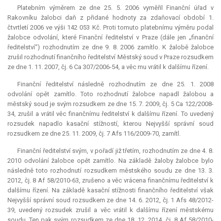
Platebním výměrem ze dne 25. 5. 2006 vyměřil Finanční úřad v
Rakovníku žalobci daň z přidané hodnoty za zdaňovací období 1.
čtvrtletí 2006 ve výši 142 053 Kč. Proti tomuto platebnímu výměru podal
žalobce odvolání, které Finanční ředitelství v Praze (dále jen „finanční
ředitelství“) rozhodnutím ze dne 9. 8. 2006 zamítlo. K žalobě žalobce
zrušil rozhodnutí finančního ředitelství Městský soud v Praze rozsudkem
ze dne 1. 11. 2007, čj. 6 Ca 307/2006-54, a věc mu vrátil k dalšímu řízení.
Finanční ředitelství následně rozhodnutím ze dne 25. 1. 2008
odvolání opět zamítlo. Toto rozhodnutí žalobce napadl žalobou a
městský soud je svým rozsudkem ze dne 15. 7. 2009, čj. 5 Ca 122/2008-
34, zrušil a vrátil věc finančnímu ředitelství k dalšímu řízení. To uvedený
rozsudek napadlo kasační stížností, kterou Nejvyšší správní soud
rozsudkem ze dne 25. 11. 2009, čj. 7 Afs 116/2009-70, zamítl.
Finanční ředitelství svým, v pořadí již třetím, rozhodnutím ze dne 4. 8.
2010 odvolání žalobce opět zamítlo. Na základě žaloby žalobce bylo
následně toto rozhodnutí rozsudkem městského soudu ze dne 13. 3.
2012, čj. 8 Af 58/2010-63, zrušeno a věc vrácena finančnímu ředitelství k
dalšímu řízení. Na základě kasační stížnosti finančního ředitelství však
Nejvyšší správní soud rozsudkem ze dne 14. 6. 2012, čj. 1 Afs 48/2012-
39, uvedený rozsudek zrušil a věc vrátil k dalšímu řízení městskému
soudu. Ten pak svým rozsudkem ze dne 18. 12. 2014, čj. 8 Af 58/2010-