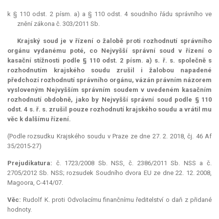
k § 110 odst. 2 písm. a) a § 110 odst. 4 soudního řádu správního ve
znění zákona č. 303/2011 Sb.
Krajský soud je v řízení o žalobě proti rozhodnutí správního
orgánu vydanému poté, co Nejvyšší správní soud v řízení o
kasační stížnosti podle § 110 odst. 2 písm. a) s. ř. s. společně s
rozhodnutím krajského soudu zrušil i žalobou napadené
předchozí rozhodnutí správního orgánu, vázán právním názorem
vysloveným Nejvyšším správním soudem v uvedeném kasačním
rozhodnutí obdobně, jako by Nejvyšší správní soud podle § 110
odst. 4 s. ř. s. zrušil pouze rozhodnutí krajského soudu a vrátil mu
věc k dalšímu řízení.
(Podle rozsudku Krajského soudu v Praze ze dne 27. 2. 2018, čj. 46 Af
35/2015-27)
Prejudikatura:
č.
1723/2008 Sb. NSS, č. 2386/2011 Sb. NSS a č.
2705/2012 Sb. NSS; rozsudek Soudního dvora EU ze dne 22. 12. 2008,
Magoora, C-414/07.
Věc:
Rudolf K. proti Odvolacímu finančnímu ředitelství o daň z přidané
hodnoty.