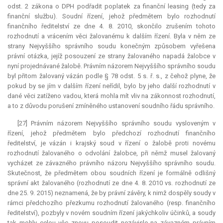
odst. 2 zákona o DPH podřadit poplatek za finanční leasing (tedy za
finanční službu). Soudní řízení, jehož předmětem bylo rozhodnutí
finančního ředitelství ze dne 4. 8. 2010, skončilo zrušením tohoto
rozhodnutí a vrácením věci žalovanému k dalším řízení. Byla v něm ze
strany Nejvyššího správního soudu konečným způsobem vyřešena
právní otázka, jejíž posouzení ze strany žalovaného napadá žalobce v
nyní projednávané žalobě. Právním názorem Nejvyššího správního soudu
byl přitom žalovaný vázán podle § 78 odst. 5 s. ř. s., z čehož plyne, že
pokud by se jím v dalším řízení neřídil, bylo by jeho další rozhodnutí v
dané věci zatíženo vadou, která mohla mít vliv na zákonnost rozhodnutí,
a to z důvodu porušení zmíněného ustanovení soudního řádu správního.
[27] Právním názorem Nejvyššího správního soudu vysloveným v
řízení, jehož předmětem bylo předchozí rozhodnutí finančního
ředitelství, je vázán i krajský soud v řízení o žalobě proti novému
rozhodnutí žalovaného o odvolání žalobce, při němž musel žalovaný
vycházet ze závazného právního názoru Nejvyššího správního soudu.
Skutečnost, že předmětem obou soudních řízení je formálně odlišný
správní akt žalovaného (rozhodnutí ze dne 4. 8. 2010 vs. rozhodnutí ze
dne 25. 9. 2015) neznamená, že by právní závěry, k nimž dospěly soudy v
rámci předchozího přezkumu rozhodnutí žalovaného (resp. finančního
ředitelství), pozbyly v novém soudním řízení jakýchkoliv účinků, a soudy
tak mohly celou věc znovu posoudit nezávisle na závazném právním