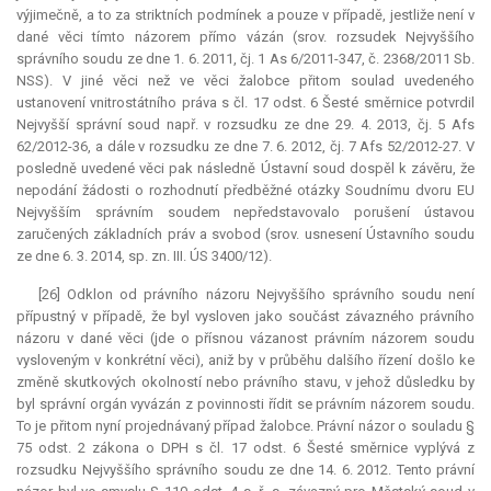
výjimečně, a to za striktních podmínek a pouze v případě, jestliže není v
dané věci tímto názorem přímo vázán (srov. rozsudek Nejvyššího
správního soudu ze dne 1. 6. 2011, čj. 1 As 6/2011-347, č. 2368/2011 Sb.
NSS). V jiné věci než ve věci žalobce přitom soulad uvedeného
ustanovení vnitrostátního práva s čl. 17 odst. 6 Šesté směrnice potvrdil
Nejvyšší správní soud např. v rozsudku ze dne 29. 4. 2013, čj. 5 Afs
62/2012-36, a dále v rozsudku ze dne 7. 6. 2012, čj. 7 Afs 52/2012-27. V
posledně uvedené věci pak následně Ústavní soud dospěl k závěru, že
nepodání žádosti o rozhodnutí předběžné otázky Soudnímu dvoru EU
Nejvyšším správním soudem nepředstavovalo porušení ústavou
zaručených základních práv a svobod (srov. usnesení Ústavního soudu
ze dne 6. 3. 2014, sp. zn. III. ÚS 3400/12).
[26] Odklon od právního názoru Nejvyššího správního soudu není
přípustný v případě, že byl vysloven jako součást závazného právního
názoru v dané věci (jde o přísnou vázanost právním názorem soudu
vysloveným v konkrétní věci), aniž by v průběhu dalšího řízení došlo ke
změně skutkových okolností nebo právního stavu, v jehož důsledku by
byl správní orgán vyvázán z povinnosti řídit se právním názorem soudu.
To je přitom nyní projednávaný případ žalobce. Právní názor o souladu §
75 odst. 2 zákona o DPH s čl. 17 odst. 6 Šesté směrnice vyplývá z
rozsudku Nejvyššího správního soudu ze dne 14. 6. 2012. Tento právní