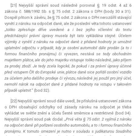
[21] Nejvyšší správní soud následně porovnal § 19 odst. 4 až 6
zákona č. 588/1992 Sb. s § 75 odst. 2 zákona o DPH (body 30 a 31).
Dospěl přitom k závěru, že § 75 odst. 2 zákona o DPH nerozšířil stávající
vynětí z nároku na odpočet daně, ale že poslední věta tohoto ustanovení
„
toliko zpřesňuje dříve uvedené a i bez jejího včlenění do textu
předcházející právní úpravy musela být tato vykládána stejně. Účelem
výjimky z vynětí z nároku na odpočet daně z přidané hodnoty je umožnit
uplatnění odpočtu v případě, kdy je osobní automobil dále prodán (a to i
formou finančního pronájmu) či vyvezen, nestává se tedy obchodním
majetkem plátce, ale do jeho majetku vstupuje toliko následně, jako příjem
za prodej zboží. Je tedy zcela logické, že pokud i za právní úpravy účinné
před vstupem ČR do Evropské unie, plátce daně sice pořídil osobní vozidlo
za účelem jeho dalšího prodeje či vývozu, následně jej použil pro jiný účel,
nemohl nárok na odpočet daně z přidané hodnoty na vstupu v takovém
případě uplatnit
.“ (bod 32).
[22] Nejvyšší správní soud dále uvedl, že příslušná ustanovení zákona
o DPH obsahující odchylky od zásady nároku na odpočet je třeba
vykládat ve světle znění a účelu Šesté směrnice a restriktivně (bod 34).
Nejvyšší správní soud pak dodal: „
Prvá věta § 75 odst. 2 vyjímá z nároku
na odpočet daně při pořízení osobního automobilu, a to i formou finančního
pronájmu. K tomuto omezení je nutno v souladu s judikaturou Soudního