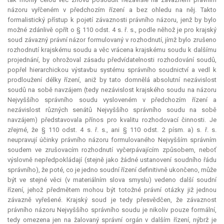
názoru vyřčeném v předchozím řízení a bez ohledu na něj. Takto
formalistický přístup k pojetí závaznosti právního názoru, jenž by bylo
možné zdánlivě opřít o § 110 odst. 4 s. ř. s., podle něhož je pro krajský
soud závazný právní názor formulovaný v rozhodnutí, jímž bylo zrušeno
rozhodnutí krajskému soudu a věc vrácena krajskému soudu k dalšímu
projednání, by ohrožoval zásadu předvídatelnosti rozhodování soudů,
popřel hierarchickou výstavbu systému správního soudnictví a vedl k
prodloužení délky řízení, aniž by tato domnělá absolutní nezávislost
soudů na sobě navzájem (tedy nezávislost krajského soudu na názoru
Nejvyššího správního soudu vysloveném v předchozím řízení a
nezávislost různých senátů Nejvyššího správního soudu na sobě
navzájem) představovala přínos pro kvalitu rozhodovací činnosti. Je
zřejmé, že § 110 odst. 4 s. ř. s., ani § 110 odst. 2 písm. a) s. ř. s.
neupravují účinky právního názoru formulovaného Nejvyšším správním
soudem ve zrušovacím rozhodnutí vyčerpávajícím způsobem, neboť
výslovně nepředpokládají (stejně jako žádné ustanovení soudního řádu
správního), že poté, co je jedno soudní řízení definitivně ukončeno, může
být ve stejné věci (v materiálním slova smyslu) vedeno další soudní
řízení, jehož předmětem mohou být totožné právní otázky již jednou
závazně vyřešené. Krajský soud je tedy přesvědčen, že závaznost
právního názoru Nejvyššího správního soudu je nikoliv pouze formální,
tedy omezena jen na žalovaný správní orgán v dalším řízení, nýbrž je