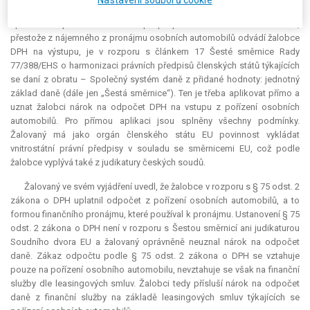
soudu v Praze. V ní namítl, že § 75 odst. 2 zákona o DPH, jenž brání v
uplatnění odpočtu DPH na vstupu při pořízení osobních automobilů,
přestože z nájemného z pronájmu osobních automobilů odvádí žalobce
DPH na výstupu, je v rozporu s článkem 17 Šesté směrnice Rady
77/388/EHS o harmonizaci právních předpisů členských států týkajících
se daní z obratu – Společný systém daně z přidané hodnoty: jednotný
základ daně (dále jen „Šestá směrnice“). Ten je třeba aplikovat přímo a
uznat žalobci nárok na odpočet DPH na vstupu z pořízení osobních
automobilů. Pro přímou aplikaci jsou splněny všechny podmínky.
Žalovaný má jako orgán členského státu EU povinnost vykládat
vnitrostátní právní předpisy v souladu se směrnicemi EU, což podle
žalobce vyplývá také z judikatury českých soudů.
Žalovaný ve svém vyjádření uvedl, že žalobce v rozporu s § 75 odst. 2
zákona o DPH uplatnil odpočet z pořízení osobních automobilů, a to
formou finančního pronájmu, které používal k pronájmu. Ustanovení § 75
odst. 2 zákona o DPH není v rozporu s Šestou směrnicí ani judikaturou
Soudního dvora EU a žalovaný oprávněně neuznal nárok na odpočet
daně. Zákaz odpočtu podle § 75 odst. 2 zákona o DPH se vztahuje
pouze na pořízení osobního automobilu, nevztahuje se však na finanční
služby dle leasingových smluv. Žalobci tedy přísluší nárok na odpočet
daně z finanční služby na základě leasingových smluv týkajících se