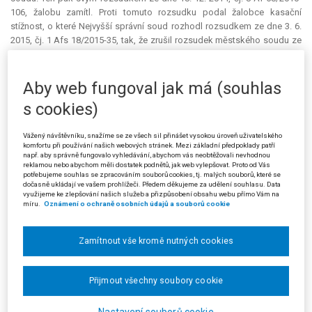
106, žalobu zamítl. Proti tomuto rozsudku podal žalobce kasační
stížnost, o které Nejvyšší správní soud rozhodl rozsudkem ze dne 3. 6.
2015, čj. 1 Afs 18/2015-35, tak, že zrušil rozsudek městského soudu ze
dne 18. 12. 2014 a zároveň zrušil rozhodnutí finančního ředitelství ze dne
4. 8. 2010 a vrátil věc k dalšímu řízení žalovanému, na kterého v mezidobí
přešla působnost odvolacího správního orgánu.
Aby web fungoval jak má (souhlas
s cookies)
V tomto dalším řízení žalovaný vydal rozhodnutí dne 25. 9. 2015.
Změna platebního výměru správce daně žalobou napadeným
rozhodnutím žalovaného je promítnutím závazného právního názoru
Vážený návštěvníku, snažíme se ze všech sil přinášet vysokou úroveň uživatelského
komfortu při používání našich webových stránek. Mezi základní předpoklady patří
Nejvyššího správního soudu, podle něhož nemůže žalobce uplatnit
např. aby správně fungovalo vyhledávání, abychom vás neobtěžovali nevhodnou
nárok na odpočet DPH pouze z ceny pořízených automobilů, naproti
reklamou nebo abychom měli dostatek podnětů, jak web vylepšovat. Proto od Vás
potřebujeme souhlas se zpracováním souborů cookies, tj. malých souborů, které se
tomu může nárokovat odpočet DPH z poplatku za finanční leasing (tedy
dočasně ukládají ve vašem prohlížeči. Předem děkujeme za udělení souhlasu. Data
z ceny finanční služby), neboť na tento poplatek § 75 odst. 2 zákona č.
využijeme ke zlepšování našich služeb a přizpůsobení obsahu webu přímo Vám na
235/2004 Sb., o dani z přidané hodnoty, ve znění účinném do 31. 12.
míru.
Oznámení o ochraně osobních údajů a souborů cookie
2008 (dále jen „zákon o DPH“) nedopadá.
Zamítnout vše kromě nutných cookies
Žalovaný toto rozhodnutí napadeným rozhodnutím změnil tak, že
vyměřenou daňovou povinnost stanovil částkou 132 580 Kč, přičemž v
ostatním ponechal výrok platebního výměru finančního úřadu beze
Přijmout všechny soubory cookie
změny.
Proti rozhodnutí žalovaného podal žalobce žalobu u Krajského
Nastavení souborů cookie