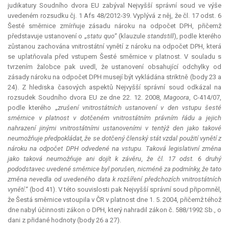
judikatury Soudního dvora EU zabýval Nejvyšší správní soud ve výše
uvedeném rozsudku čj. 1 Afs 48/2012-39. Vyplývá z něj, že čl. 17 odst. 6
Šesté směrnice zmírňuje zásadu nároku na odpočet DPH, přičemž
představuje ustanovení o „
statu quo
“ (
klauzule
standstill
), podle kterého
zůstanou zachována vnitrostátní vynětí z nároku na odpočet DPH, která
se uplatňovala před vstupem Šesté směrnice v platnost. V souladu s
tvrzením žalobce pak uvedl, že ustanovení obsahující odchylky od
zásady nároku na odpočet DPH musejí být vykládána striktně (body 23 a
24). Z hlediska časových aspektů Nejvyšší správní soud odkázal na
rozsudek Soudního dvora EU ze dne 22. 12. 2008,
Magoora
, C-414/07,
podle kterého „
zrušení vnitrostátních ustanovení v den vstupu šesté
směrnice v platnost v dotčeném vnitrostátním právním řádu a jejich
nahrazení jinými vnitrostátními ustanoveními v tentýž den jako takové
neumožňuje předpokládat, že se dotčený členský stát vzdal použití vynětí z
nároku na odpočet DPH odvedené na vstupu. Taková legislativní změna
jako taková neumožňuje ani dojít k závěru, že čl. 17 odst. 6 druhý
pododstavec uvedené směrnice byl porušen, nicméně za podmínky, že tato
změna nevedla od uvedeného data k rozšíření předchozích vnitrostátních
vynětí
.“ (bod 41). V této souvislosti pak Nejvyšší správní soud připomněl,
že Šestá směrnice vstoupila v ČR v platnost dne 1. 5. 2004, přičemž téhož
dne nabyl účinnosti zákon o DPH, který nahradil zákon č. 588/1992 Sb., o
dani z přidané hodnoty (body 26 a 27).