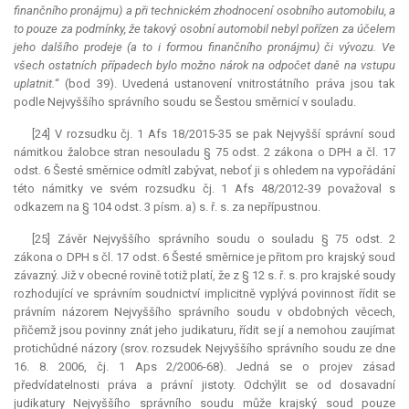
finančního pronájmu) a při technickém zhodnocení osobního automobilu, a
to pouze za podmínky, že takový osobní automobil nebyl pořízen za účelem
jeho dalšího prodeje (a to i formou finančního pronájmu) či vývozu. Ve
všech ostatních případech bylo možno nárok na odpočet daně na vstupu
uplatnit.
“ (bod 39). Uvedená ustanovení vnitrostátního práva jsou tak
podle Nejvyššího správního soudu se Šestou směrnicí v souladu.
[24] V rozsudku čj. 1 Afs 18/2015-35 se pak Nejvyšší správní soud
námitkou žalobce stran nesouladu § 75 odst. 2 zákona o DPH a čl. 17
odst. 6 Šesté směrnice odmítl zabývat, neboť ji s ohledem na vypořádání
této námitky ve svém rozsudku čj. 1 Afs 48/2012-39 považoval s
odkazem na § 104 odst. 3 písm. a) s. ř. s. za nepřípustnou.
[25] Závěr Nejvyššího správního soudu o souladu § 75 odst. 2
zákona o DPH s čl. 17 odst. 6 Šesté směrnice je přitom pro krajský soud
závazný. Již v obecné rovině totiž platí, že z § 12 s. ř. s. pro krajské soudy
rozhodující ve správním soudnictví implicitně vyplývá povinnost řídit se
právním názorem Nejvyššího správního soudu v obdobných věcech,
přičemž jsou povinny znát jeho judikaturu, řídit se jí a nemohou zaujímat
protichůdné názory (srov. rozsudek Nejvyššího správního soudu ze dne
16. 8. 2006, čj. 1 Aps 2/2006-68). Jedná se o projev zásad
předvídatelnosti práva a právní jistoty. Odchýlit se od dosavadní
judikatury Nejvyššího správního soudu může krajský soud pouze