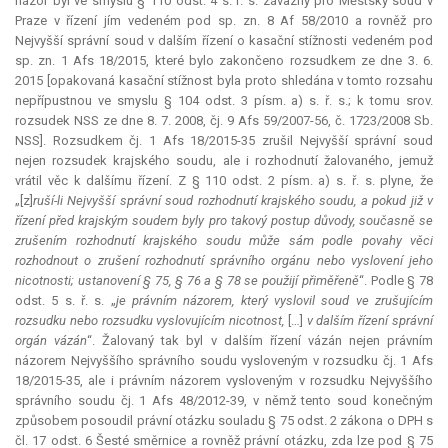
názor byl ve smyslu § 110 odst. 4 s. ř. s. závazný pro Městský soud v
Praze v řízení jím vedeném pod sp. zn. 8 Af 58/2010 a rovněž pro
Nejvyšší správní soud v dalším řízení o kasační stížnosti vedeném pod
sp. zn. 1 Afs 18/2015, které bylo zakončeno rozsudkem ze dne 3. 6.
2015 [opakovaná kasační stížnost byla proto shledána v tomto rozsahu
nepřípustnou ve smyslu § 104 odst. 3 písm. a) s. ř. s.; k tomu srov.
rozsudek NSS ze dne 8. 7. 2008, čj. 9 Afs 59/2007-56, č. 1723/2008 Sb.
NSS]. Rozsudkem čj. 1 Afs 18/2015-35 zrušil Nejvyšší správní soud
nejen rozsudek krajského soudu, ale i rozhodnutí žalovaného, jemuž
vrátil věc k dalšímu řízení. Z § 110 odst. 2 písm. a) s. ř. s. plyne, že
„[z]
ruší-li Nejvyšší správní soud rozhodnutí krajského soudu, a pokud již v
řízení před krajským soudem byly pro takový postup důvody, současně se
zrušením rozhodnutí krajského soudu může sám podle povahy věci
rozhodnout o zrušení rozhodnutí správního orgánu nebo vyslovení jeho
nicotnosti; ustanovení § 75, § 76 a § 78 se použijí přiměřeně
“. Podle § 78
odst. 5 s. ř. s. „
je právním názorem, který vyslovil soud ve zrušujícím
rozsudku nebo rozsudku vyslovujícím nicotnost,
[…]
v dalším řízení správní
orgán vázán
“. Žalovaný tak byl v dalším řízení vázán nejen právním
názorem Nejvyššího správního soudu vysloveným v rozsudku čj. 1 Afs
18/2015-35, ale i právním názorem vysloveným v rozsudku Nejvyššího
správního soudu čj. 1 Afs 48/2012-39, v němž tento soud konečným
způsobem posoudil právní otázku souladu § 75 odst. 2 zákona o DPH s
čl. 17 odst. 6 Šesté směrnice a rovněž právní otázku, zda lze pod § 75