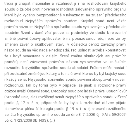
třeba ji chápat materiálně a vztáhnout ji i na rozhodování krajského
soudu o žalobě proti novému rozhodnutí žalovaného správního orgánu,
které bylo vydáno bezprostředně v návaznosti na zrušení předchozího
rozhodnutí Nejvyšším správním soudem. Krajský soud není vázán
právním názorem Nejvyššího správního soudu vysloveným v předchozím
soudním řízení v dané věci pouze za podmínky, že došlo k
relevantní
změně právní úpravy aplikovatelné na posuzovanou věc, nebo že byl
změněn závěr o skutkovém stavu, v důsledku čehož závazný právní
názor soudu na věc nadále nedopadá. Pro úplnost je třeba konstatovat,
že i když nenastane v dalším řízení změna skutkových ani právních
poměrů, není závaznost právního názoru vysloveného ve zrušujícím
rozsudku Nejvyššího správního soudu absolutní. Průlom může nastat i
při podstatné změně judikatury, a to na úrovni, kterou by byl krajský soud
i každý senát Nejvyššího správního soudu povinen akceptovat v novém
rozhodnutí. Tak by tomu bylo v případě, že jinak o rozhodné právní
otázce uvážil Ústavní soud, Evropský soud pro lidská práva, Soudní dvůr
Evropské unie, ale i rozšířený senát Nejvyššího správního soudu v řízení
podle § 17 s. ř. s., případně že by bylo k rozhodné otázce přijato
stanovisko pléna či kolegia podle § 19 s. ř. s. (usnesení rozšířeného
senátu Nejvyššího správního soudu ze dne 8. 7. 2008, čj. 9 Afs 59/2007-
56, č. 1723/2008 Sb. NSS). (…)