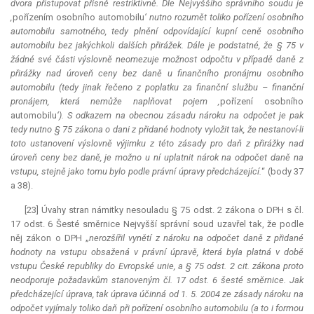
dvora přistupovat přísně restriktivně. Dle Nejvyššího správního soudu je
‚
pořízením osobního automobilu
‘ nutno rozumět toliko pořízení osobního
automobilu samotného, tedy plnění odpovídající kupní ceně osobního
automobilu bez jakýchkoli dalších přirážek. Dále je podstatné, že § 75 v
žádné své části výslovně neomezuje možnost odpočtu v případě daně z
přirážky nad úroveň ceny bez daně u finančního pronájmu osobního
automobilu (tedy jinak řečeno z poplatku za finanční službu – finanční
pronájem, která nemůže naplňovat pojem ‚
pořízení osobního
automobilu
‘). S odkazem na obecnou zásadu nároku na odpočet je pak
tedy nutno § 75 zákona o dani z přidané hodnoty vyložit tak, že nestanoví-li
toto ustanovení výslovně výjimku z této zásady pro daň z přirážky nad
úroveň ceny bez daně, je možno u ní uplatnit nárok na odpočet daně na
vstupu, stejně jako tomu bylo podle právní úpravy předcházející.
“ (body 37
a 38).
[23] Úvahy stran námitky nesouladu § 75 odst. 2 zákona o DPH s čl.
17 odst. 6 Šesté směrnice Nejvyšší správní soud uzavřel tak, že podle
něj zákon o DPH „
nerozšířil vynětí z nároku na odpočet daně z přidané
hodnoty na vstupu obsažená v právní úpravě, která byla platná v době
vstupu České republiky do Evropské unie, a § 75 odst. 2 cit. zákona proto
neodporuje požadavkům stanoveným čl. 17 odst. 6 šesté směrnice. Jak
předcházející úprava, tak úprava účinná od 1. 5. 2004 ze zásady nároku na
odpočet vyjímaly toliko daň při pořízení osobního automobilu (a to i formou