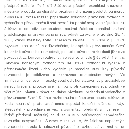
předpisů (dále jen "s. ř. s.“). Stěžovatel předně nesouhlasí s názorem
městského soudu, že charakter přezkumného řízení podstatnou měrou
ovlivňuje a limituje rozsah případného soudního přezkumu rozhodnutí
vydaného v přezkumném řízení, neboť tím popírá svoji vlastní judikaturu.
Stěžovatel se totiž samostatnou správní žalobou domáhal zrušení
předcházejícího pravomocného rozhodnutí žalovaného ze dne 25. 1.
2005, kterou městský soud usnesením ze dne 11. 2. 2009, č. j. 10 Ca
24/2008 - 188, odmítl s odůvodněním, že dojde-li v přezkumném řízení
ke změně původního rozhodnutí, pak toto původní rozhodnutí již nelze
považovat za konečné rozhodnutí ve věci ve smyslu § 65 odst. 1 s. ř. s.
Takovým konečným rozhodnutím se stává rozhodnutí vydané v
přezkumném řízení. Jeho vydáním je nastolen stav, kdy původní
rozhodnutí je odklizeno a nahrazeno rozhodnutím novým. Ve
zmiňovaném usnesení městský soud dále konstatoval, že práva žalobce
nejsou krácena, protože své námitky proti konečnému rozhodnutí ve
věci může uplatnit v rámci soudního přezkumu rozhodnutí vydaného v
přezkumném řízení. S tímto rozhodnutím městského soudu stěžovatel
zcela souhlasil, proto proti němu nepodal kasační stížnost. I když
stěžovatel v projednávané věci argumentaci předmětným usnesením
řádně přednesl, městský soud se s ní v odůvodnění napadeného
rozsudku nevypořádal. Stěžovatel má za to, že žalobou napadeným
rozhodnutím došlo k nahrazení původního rozhodnutí ve věci samé,