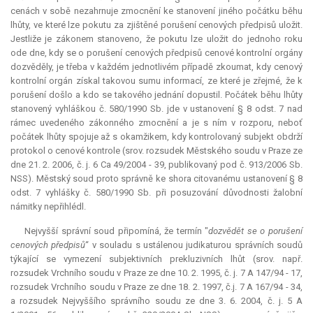
cenách v sobě nezahrnuje zmocnění ke stanovení jiného počátku běhu
lhůty, ve které lze pokutu za zjištěné porušení cenových předpisů uložit.
Jestliže je zákonem stanoveno, že pokutu lze uložit do jednoho roku
ode dne, kdy se o porušení cenových předpisů cenové kontrolní orgány
dozvěděly, je třeba v každém jednotlivém případě zkoumat, kdy cenový
kontrolní orgán získal takovou sumu informací, ze které je zřejmé, že k
porušení došlo a kdo se takového jednání dopustil. Počátek běhu lhůty
stanovený vyhláškou č. 580/1990 Sb. jde v ustanovení § 8 odst. 7 nad
rámec uvedeného zákonného zmocnění a je s ním v rozporu, neboť
počátek lhůty spojuje až s okamžikem, kdy kontrolovaný subjekt obdrží
protokol o cenové kontrole (srov. rozsudek Městského soudu v Praze ze
dne 21. 2. 2006, č. j. 6 Ca 49/2004 - 39, publikovaný pod č. 913/2006 Sb.
NSS). Městský soud proto správně ke shora citovanému ustanovení § 8
odst. 7 vyhlášky č. 580/1990 Sb. při posuzování důvodnosti žalobní
námitky nepřihlédl.
Nejvyšší správní soud připomíná, že termín "
dozvědět se o porušení
cenových předpisů
“ v souladu s ustálenou judikaturou správních soudů
týkající se vymezení subjektivních prekluzivních lhůt (srov. např.
rozsudek Vrchního soudu v Praze ze dne 10. 2. 1995, č. j. 7 A 147/94 - 17,
rozsudek Vrchního soudu v Praze ze dne 18. 2. 1997, č.j. 7 A 167/94 - 34,
a rozsudek Nejvyššího správního soudu ze dne 3. 6. 2004, č. j. 5 A