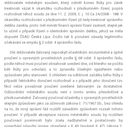
stěžovatele městským soudem, který odmítl konec lhůty pro zánik
trestnosti vázat k okamžiku rozhodnutí v přezkumném řízení, popírá
rozhodnutí téhož soudu ze dne 11. 2. 2009, č. j. 10 Ca 24/2008 - 188. V
okamžiku rozhodování v přezkumném řízení již tedy trestnost správního
deliktu zanikla, proto měl ministr financí správní řízení zastavit, stejně jak
to učinil v případě řízení o identickém správním deliktu, jehož se měla
dopustit ČSAD Česká Lípa. Došlo tak k porušení zásady legitimního
očekávání ve smyslu § 2 odst. 4 správního řádu.
Dle stěžovatele žalovaný neposkytl účastníkům srozumitelné a úplné
poučení o opravných prostředcích podle § 68 odst. 5 správního řádu,
podle něhož musí poučení obsahovat uvedení dne, od kterého se počítá
běh lhůty pro odvolání, a to zpravidla číselným vyjádřením nebo
způsobem jeho stanovení. S ohledem na odlišnost začátku běhu lhůty v
případě faktického doručení rozhodnutí a v případě jeho doručení tzv.
fikcí nelze považovat poučení uvedené žalovaným za dostatečné.
Odůvodnění městského soudu není v tomto směru přesvědčivé a
přezkoumatelné. Žalovaný poučoval účastníky o opravných prostředcích
stejným způsobem jako za účinnosti zákona č. 71/1967 Sb., bez ohledu
na to, že nový správní řád rozšířil zásadním způsobem rozsah tohoto
poučení. V případě
akceptace
názoru městského soudu by rozšíření
poučovací povinnosti bylo zcela nadbytečné a postačovalo by
ponechání původní úpravy obsažené v § 49 (správně § 47) zákona č.