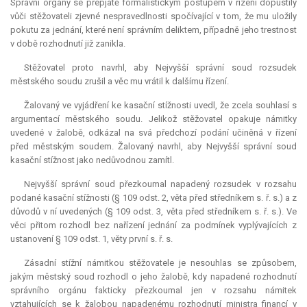
Správní orgány se přepjatě formalistickým postupem v řízení dopustily
vůči stěžovateli zjevné nespravedlnosti spočívající v tom, že mu uložily
pokutu za jednání, které není správním deliktem, případně jeho trestnost
v době rozhodnutí již zanikla.
Stěžovatel proto navrhl, aby Nejvyšší správní soud rozsudek
městského soudu zrušil a věc mu vrátil k dalšímu řízení.
Žalovaný ve vyjádření ke kasační stížnosti uvedl, že zcela souhlasí s
argumentací městského soudu. Jelikož stěžovatel opakuje námitky
uvedené v žalobě, odkázal na svá předchozí podání učiněná v řízení
před městským soudem. Žalovaný navrhl, aby Nejvyšší správní soud
kasační stížnost jako nedůvodnou zamítl.
Nejvyšší správní soud přezkoumal napadený rozsudek v rozsahu
podané kasační stížnosti (§ 109 odst. 2, věta před středníkem s. ř. s.) a z
důvodů v ní uvedených (§ 109 odst. 3, věta před středníkem s. ř. s.). Ve
věci přitom rozhodl bez nařízení jednání za podmínek vyplývajících z
ustanovení § 109 odst. 1, věty první s. ř. s.
Zásadní stížní námitkou stěžovatele je nesouhlas se způsobem,
jakým městský soud rozhodl o jeho žalobě, kdy napadené rozhodnutí
správního orgánu fakticky přezkoumal jen v rozsahu námitek
vztahujících se k žalobou napadenému rozhodnutí ministra financí v