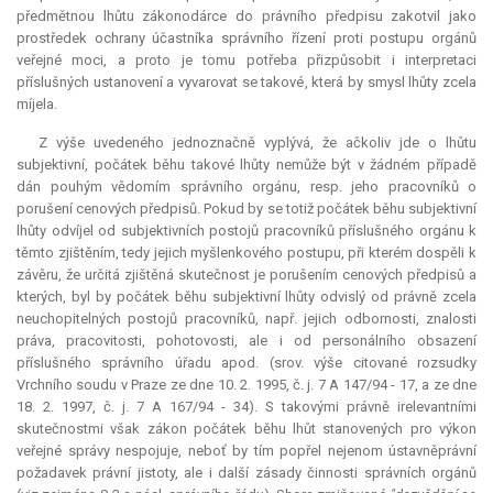
předmětnou lhůtu zákonodárce do právního předpisu zakotvil jako
prostředek ochrany účastníka správního řízení proti postupu orgánů
veřejné moci, a proto je tomu potřeba přizpůsobit i interpretaci
příslušných ustanovení a vyvarovat se takové, která by smysl lhůty zcela
míjela.
Z výše uvedeného jednoznačně vyplývá, že ačkoliv jde o lhůtu
subjektivní, počátek běhu takové lhůty nemůže být v žádném případě
dán pouhým vědomím správního orgánu, resp. jeho pracovníků o
porušení cenových předpisů. Pokud by se totiž počátek běhu subjektivní
lhůty odvíjel od subjektivních postojů pracovníků příslušného orgánu k
těmto zjištěním, tedy jejich myšlenkového postupu, při kterém dospěli k
závěru, že určitá zjištěná skutečnost je porušením cenových předpisů a
kterých, byl by počátek běhu subjektivní lhůty odvislý od právně zcela
neuchopitelných postojů pracovníků, např. jejich odbornosti, znalosti
práva, pracovitosti, pohotovosti, ale i od personálního obsazení
příslušného správního úřadu apod. (srov. výše citované rozsudky
Vrchního soudu v Praze ze dne 10. 2. 1995, č. j. 7 A 147/94 - 17, a ze dne
18. 2. 1997, č. j. 7 A 167/94 - 34). S takovými právně irelevantními
skutečnostmi však zákon počátek běhu lhůt stanovených pro výkon
veřejné správy nespojuje, neboť by tím popřel nejenom ústavněprávní
požadavek právní jistoty, ale i další zásady činnosti správních orgánů