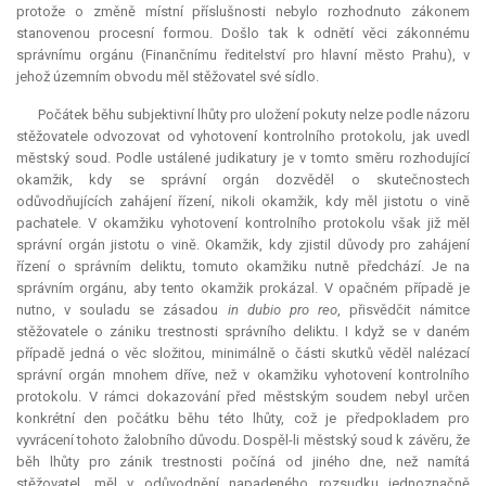
protože o změně místní příslušnosti nebylo rozhodnuto zákonem
stanovenou procesní formou. Došlo tak k odnětí věci zákonnému
správnímu orgánu (Finančnímu ředitelství pro hlavní město Prahu), v
jehož územním obvodu měl stěžovatel své sídlo.
Počátek běhu subjektivní lhůty pro uložení pokuty nelze podle názoru
stěžovatele odvozovat od vyhotovení kontrolního protokolu, jak uvedl
městský soud. Podle ustálené judikatury je v tomto směru rozhodující
okamžik, kdy se správní orgán dozvěděl o skutečnostech
odůvodňujících zahájení řízení, nikoli okamžik, kdy měl jistotu o vině
pachatele. V okamžiku vyhotovení kontrolního protokolu však již měl
správní orgán jistotu o vině. Okamžik, kdy zjistil důvody pro zahájení
řízení o správním deliktu, tomuto okamžiku nutně předchází. Je na
správním orgánu, aby tento okamžik prokázal. V opačném případě je
nutno, v souladu se zásadou
in dubio pro reo
, přisvědčit námitce
stěžovatele o zániku trestnosti správního deliktu. I když se v daném
případě jedná o věc složitou, minimálně o části skutků věděl nalézací
správní orgán mnohem dříve, než v okamžiku vyhotovení kontrolního
protokolu. V rámci dokazování před městským soudem nebyl určen
konkrétní den počátku běhu této lhůty, což je předpokladem pro
vyvrácení tohoto žalobního důvodu. Dospěl-li městský soud k závěru, že
běh lhůty pro zánik trestnosti počíná od jiného dne, než namítá
stěžovatel, měl v odůvodnění napadeného rozsudku jednoznačně