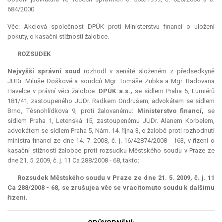
684/2000.
Věc: Akciová společnost DPÚK proti Ministerstvu financí o uložení
pokuty, o kasační stížnosti žalobce.
ROZSUDEK
Nejvyšší správní soud
rozhodl v senátě složeném z předsedkyně
JUDr. Miluše Doškové a soudců Mgr. Tomáše Zubka a Mgr. Radovana
Havelce v právní věci žalobce:
DPÚK a.s.,
se sídlem Praha 5, Lumiérů
181/41, zastoupeného JUDr. Radkem Ondrušem, advokátem se sídlem
Brno, Těsnohlídkova 9, proti žalovanému:
Ministerstvo financí,
se
sídlem Praha 1, Letenská 15, zastoupenému JUDr. Alanem Korbelem,
advokátem se sídlem Praha 5, Nám. 14. října 3, o žalobě proti rozhodnutí
ministra financí ze dne 14. 7. 2008, č. j. 16/42874/2008 - 163, v řízení o
kasační stížnosti žalobce proti rozsudku Městského soudu v Praze ze
dne 21. 5. 2009, č. j. 11 Ca 288/2008 - 68, takto:
Rozsudek Městského soudu v Praze ze dne 21. 5. 2009, č. j. 11
Ca 288/2008 - 68,
se zrušuje
a věc
se vrací
tomuto soudu k dalšímu
řízení.