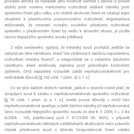
procesní aktivita za následek jeho možnost namítat v žalobě (v pořadí
druhé) proti novému meritornímu rozhodnutí veškeré námitky proti
správnímu řízení jako celku, a to včetně okolností, které se vztahují svým
obsahem k předchozímu pravomocnému rozhodnutí. Argumentace
stěžovatele, že omezení rozsahu soudního přezkumu rozhodnutí
vydaného v přezkumném řízení by vedlo k
absurdní
situaci, je podle
názoru Nejvyššího správního soudu přiléhavá.
Z výše uvedeného vyplývá, že městský soud pochybil, jestliže se
zabýval jen těmi námitkami, které "lze vztáhnout k žalobou napadenému
rozhodnutí ministra financí“, a nevypořádal se s ostatními žalobními
námitkami, které směřovaly zejména proti jednotlivým kontrolním
zjištěním, čímž napadený rozsudek zatížil nepřezkoumatelností pro
nedostatek důvodů [§ 103 odst. 1 písm. d) s. ř. s.].
Co se týče dalších stížních námitek, jakkoli v obecné rovině platí, že
dospěje-li soud k závěru o nepřezkoumatelnosti správního rozhodnutí
[§ 76 odst. 1 písm. a) s. ř. s.], uvede pouze důvody, v nichž tuto
nepřezkoumatelnost spatřuje, a další žalobní námitky již nepřezkoumává
(srov. rozsudek Nejvyššího správního soudu ze dne 8. 3. 2005, č. j. 3 As
6/2004 - 105, publikovaný pod č. 617/2005 Sb. NSS); v případě
nepřezkoumatelnosti některých oddělitelných skutkových nebo právních
otázek přezkoumá soud z důvodu hospodárnosti řízení ostatní