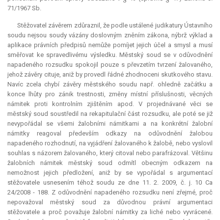
71/1967 Sb.
Stěžovatel závěrem zdůraznil, že podle ustálené judikatury Ústavního
soudu nejsou soudy vázány doslovným zněním zákona, nýbrž výklad a
aplikace právních předpisů nemůže pomíjet jejich účel a smysl a musí
směřovat ke spravedlivému výsledku. Městský soud se v odůvodnění
napadeného rozsudku spokojil pouze s převzetím tvrzení žalovaného,
jehož závěry cituje, aniž by provedl řádné zhodnoceni skutkového stavu.
Navíc zcela chybí závěry městského soudu např. ohledně začátku a
konce lhůty pro zánik trestnosti, změny místní příslušnosti, věcných
námitek proti kontrolním zjištěním apod. V projednávané věci se
městský soud soustředil na rekapitulační část rozsudku, ale poté se již
nevypořádal se všemi žalobními námitkami a na konkrétní žalobní
námitky reagoval především odkazy na odůvodnění žalobou
napadeného rozhodnutí, na vyjádření žalovaného k žalobě, nebo vyslovil
souhlas s názorem žalovaného, který citoval nebo parafrázoval. Většinu
žalobních námitek městský soud odmítl obecným odkazem na
nemožnost jejich předložení, aniž by se vypořádal s argumentací
stěžovatele usnesením téhož soudu ze dne 11. 2. 2009, č. j. 10 Ca
24/2008 - 188. Z odůvodnění napadeného rozsudku není zřejmé, proč
nepovažoval městský soud za důvodnou právní argumentaci
stěžovatele a proč považuje žalobní námitky za liché nebo vyvrácené.