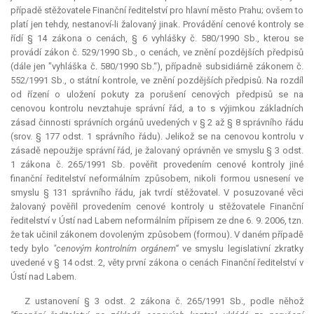
případě stěžovatele Finanční ředitelství pro hlavní město Prahu; ovšem to
platí jen tehdy, nestanoví-li žalovaný jinak. Provádění cenové kontroly se
řídí § 14 zákona o cenách, § 6 vyhlášky č. 580/1990 Sb., kterou se
provádí zákon č. 529/1990 Sb., o cenách, ve znění pozdějších předpisů
(dále jen "vyhláška č. 580/1990 Sb.“), případně subsidiárně zákonem č.
552/1991 Sb., o státní kontrole, ve znění pozdějších předpisů. Na rozdíl
od řízení o uložení pokuty za porušení cenových předpisů se na
cenovou kontrolu nevztahuje správní řád, a to s výjimkou základních
zásad činnosti správních orgánů uvedených v § 2 až § 8 správního řádu
(srov. § 177 odst. 1 správního řádu). Jelikož se na cenovou kontrolu v
zásadě nepoužije správní řád, je žalovaný oprávněn ve smyslu § 3 odst.
1 zákona č. 265/1991 Sb. pověřit provedením cenové kontroly jiné
finanční ředitelství neformálním způsobem, nikoli formou usnesení ve
smyslu § 131 správního řádu, jak tvrdí stěžovatel. V posuzované věci
žalovaný pověřil provedením cenové kontroly u stěžovatele Finanční
ředitelství v Ústí nad Labem neformálním přípisem ze dne 6. 9. 2006, tzn.
že tak učinil zákonem dovoleným způsobem (formou). V daném případě
tedy bylo
"cenovým kontrolním orgánem“
ve smyslu legislativní zkratky
uvedené v § 14 odst. 2, věty první zákona o cenách Finanční ředitelství v
Ústí nad Labem.
Z ustanovení § 3 odst. 2 zákona č. 265/1991 Sb., podle něhož