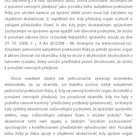
(viz zejména § 2 a násl. správního řádu). Shora zmiňované
"dozvědění se
o porušení cenových předpisů“
jako počátku běhu subjektivní prekluzivní
lhůty pro uložení sankce za správní delikt proto musí být založeno na
objektivní skutečnosti, tj. například dni, kdy příslušný orgán rozhodl o
zahájení příslušného řízení, či dni, kdy jiným dostatečným způsobem
zachyceným ve správním spise vyjádřil své důvodné podezření, že došlo
k porušení zákona (srov. rozsudek Nejvyššího správního soudu ze dne
29. 10. 2008, č. j. 9 As 42/2008 - 98, dostupný na www.nssoud.cz).
Smyslem jednoroční subjektivní prekluzivní lhůty je přimět správní orgán
k aktivní činnosti od okamžiku, kdy se dozví o skutkových okolnostech v
takovém rozsahu, který umožní předběžné právní zhodnocení, že došlo
k porušení cenových předpisů.
Shora uvedené závěry tak jednoznačně vyvracejí domněnku
stěžovatele, že za okamžik, od kterého počíná běžet subjektivní
jednoroční
prekluzivní lhůta
, tj. kdy se cenový kontrolní orgán dozvěděl o
porušení cenových předpisů, lze považovat okamžik, kdy mu byly v
průběhu cenové kontroly "předloženy podklady (písemnosti), ze kterých
byly zjištěny skutečnosti odůvodňující podezření ze spáchání správního
deliktu, resp. odůvodňující zahájení řízení o uložení pokuty“. Tato
skutečnost totiž není spjata s žádným "úvodním posouzením“
spočívajícím v kvalifikovaném předběžném vyhodnocení věci. Počátek
běhu lhůty je třeba spojit s objektivní skutečností, kdy správní orgán