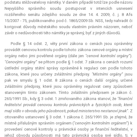
podstatu stěžovatelovy námitky. V daném případě totiž lze podle názoru
Nejvyššího správního soudu postupovat v intencích usnesení
rozšířeného senátu zdejšího soudu ze dne 14. 4. 2009, č. j. 8 Afs
15/2007 - 75, publikovaného pod č. 1865/2009 Sb. NSS, tedy nahradit či
korigovat důvody městského soudu vlastním právním názorem, neboť
závěr o nedůvodnosti této námitky je správný, byť z jiných důvodů.
Podle § 14 odst. 2, věty první zákona o cenách jsou oprávněny
provádět cenovou kontrolu podle tohoto zákona cenové orgány a místní
orgány nebo jimi pověřené orgány (dále jen
"cenové kontrolní orgány“
).
"Cenovými orgány“
se přitom podle § 1 odst. 7 zákona o cenách rozumí
ústřední orgány státní správy oprávněné k regulaci cen podle tohoto
zákona, které jsou určeny zvláštními předpisy.
"Místními orgány“
jsou
pak ve smyslu § 1 odst. 8 zákona o cenách další orgány, určené
zvláštními předpisy, které jsou oprávněny regulovat ceny způsobem
stanoveným tímto zákonem. Tímto zvláštním předpisem je zákon č.
265/1991 Sb., kdy § 3 odst. 1 zmiňovaného zákona stanoví, že
"finanční
ředitelství provádí cenovou kontrolu právnických a fyzických osob, které
mají sídlo v obvodu jeho působnosti, pokud ministerstvo nestanoví jinak“
. Z
citovaného ustanovení § 3 odst. 1 zákona č. 265/1991 Sb. je zřejmé, že
místně příslušným správním orgánem (
"cenovým kontrolním orgánem“
) k
provedení cenové kontroly u právnické osoby je finanční ředitelství, v
jehož obvodu působnosti má tato právnická osoba své sídlo, tj. v