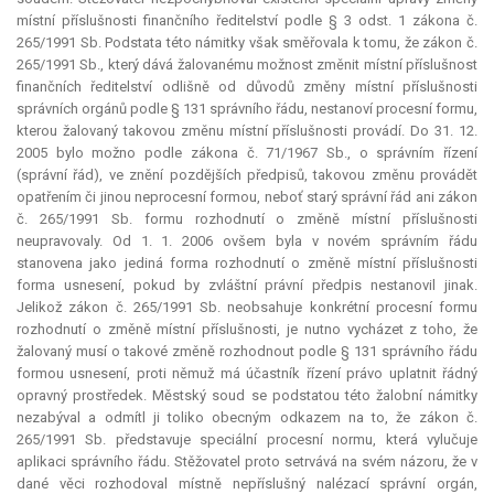
místní příslušnosti finančního ředitelství podle § 3 odst. 1 zákona č.
265/1991 Sb. Podstata této námitky však směřovala k tomu, že zákon č.
265/1991 Sb., který dává žalovanému možnost změnit místní příslušnost
finančních ředitelství odlišně od důvodů změny místní příslušnosti
správních orgánů podle § 131 správního řádu, nestanoví procesní formu,
kterou žalovaný takovou změnu místní příslušnosti provádí. Do 31. 12.
2005 bylo možno podle zákona č. 71/1967 Sb., o správním řízení
(správní řád), ve znění pozdějších předpisů, takovou změnu provádět
opatřením či jinou neprocesní formou, neboť starý správní řád ani zákon
č. 265/1991 Sb. formu rozhodnutí o změně místní příslušnosti
neupravovaly. Od 1. 1. 2006 ovšem byla v novém správním řádu
stanovena jako jediná forma rozhodnutí o změně místní příslušnosti
forma usnesení, pokud by zvláštní právní předpis nestanovil jinak.
Jelikož zákon č. 265/1991 Sb. neobsahuje konkrétní procesní formu
rozhodnutí o změně místní příslušnosti, je nutno vycházet z toho, že
žalovaný musí o takové změně rozhodnout podle § 131 správního řádu
formou usnesení, proti němuž má účastník řízení právo uplatnit řádný
opravný prostředek. Městský soud se podstatou této žalobní námitky
nezabýval a odmítl ji toliko obecným odkazem na to, že zákon č.
265/1991 Sb. představuje speciální procesní normu, která vylučuje
aplikaci správního řádu. Stěžovatel proto setrvává na svém názoru, že v
dané věci rozhodoval místně nepříslušný nalézací správní orgán,