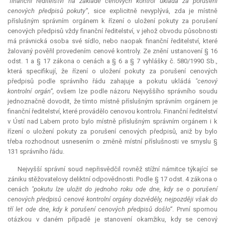
"finanční ředitelství na základě cenových kontrol ukládá za porušení
cenových předpisů pokuty“
, sice explicitně nevyplývá, zda je místně
příslušným správním orgánem k řízení o uložení pokuty za porušení
cenových předpisů vždy finanční ředitelství, v jehož obvodu působnosti
má právnická osoba své sídlo, nebo naopak finanční ředitelství, které
žalovaný pověřil provedením cenové kontroly. Ze znění ustanovení § 16
odst. 1 a § 17 zákona o cenách a § 6 a § 7 vyhlášky č. 580/1990 Sb.,
která specifikují, že řízení o uložení pokuty za porušení cenových
předpisů podle správního řádu zahajuje a pokutu ukládá
"cenový
kontrolní orgán“,
ovšem lze podle názoru Nejvyššího správního soudu
jednoznačně dovodit, že tímto místně příslušným správním orgánem je
finanční ředitelství, které provádělo cenovou kontrolu. Finanční ředitelství
v Ústí nad Labem proto bylo místně příslušným správním orgánem i k
řízení o uložení pokuty za porušení cenových předpisů, aniž by bylo
třeba rozhodnout usnesením o změně místní příslušnosti ve smyslu §
131 správního řádu.
Nejvyšší správní soud nepřisvědčil rovněž stížní námitce týkající se
zániku stěžovatelovy deliktní odpovědnosti. Podle § 17 odst. 4 zákona o
cenách
"pokutu lze uložit do jednoho roku ode dne, kdy se o porušení
cenových předpisů cenové kontrolní orgány dozvěděly, nejpozději však do
tří let ode dne, kdy k porušení cenových předpisů došlo“
. První spornou
otázkou v daném případě je stanovení okamžiku, kdy se cenový