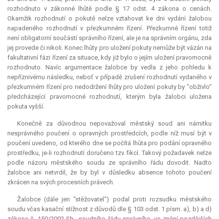
rozhodnuto v zákonné lhůtě podle § 17 odst. 4 zákona o cenách.
Okamžik rozhodnutí o pokutě nelze vztahovat ke dni vydání žalobou
napadeného rozhodnutí v přezkumném řízení. Přezkumné řízení totiž
není
obligatorní
součástí správního řízení, ale je na správním orgánu, zda
jej provede či nikoli. Konec lhůty pro uložení pokuty nemůže být vázán na
fakultativní
fázi řízení za situace, kdy již bylo o jejím uložení pravomocně
rozhodnuto. Navíc argumentace žalobce by vedla z jeho pohledu k
nepříznivému následku, neboť v případě zrušení rozhodnutí vydaného v
přezkumném řízení pro nedodržení lhůty pro uložení pokuty by "obživlo“
předcházející pravomocné rozhodnutí, kterým byla žalobci uložena
pokuta vyšší.
Konečně za důvodnou nepovažoval městský soud ani námitku
nesprávného poučení o opravných prostředcích, podle níž musí být v
poučení uvedeno, od kterého dne se počítá lhůta pro podání opravného
prostředku, je-li rozhodnutí doručeno tzv. fikcí. Takový požadavek nelze
podle názoru městského soudu ze správního řádu dovodit. Nadto
žalobce ani netvrdil, že by byl v důsledku absence tohoto poučení
zkrácen na svých procesních právech.
Žalobce (dále jen "stěžovatel“) podal proti rozsudku městského
soudu včas kasační stížnost z důvodů dle § 103 odst. 1 písm. a), b) a d)
zákona č. 150/2002 Sb., soudního řádu správního, ve znění pozdějších