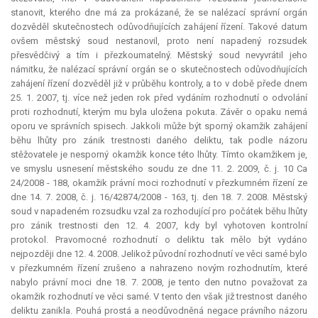
stanovit, kterého dne má za prokázané, že se nalézací správní orgán
dozvěděl skutečnostech odůvodňujících zahájení řízení. Takové datum
ovšem městský soud nestanovil, proto není napadený rozsudek
přesvědčivý a tím i přezkoumatelný. Městský soud nevyvrátil jeho
námitku, že nalézací správní orgán se o skutečnostech odůvodňujících
zahájení řízení dozvěděl již v průběhu kontroly, a to v době přede dnem
25. 1. 2007, tj. více než jeden rok před vydáním rozhodnutí o odvolání
proti rozhodnutí, kterým mu byla uložena pokuta. Závěr o opaku nemá
oporu ve správních spisech. Jakkoli může být sporný okamžik zahájení
běhu lhůty pro zánik trestnosti daného deliktu, tak podle názoru
stěžovatele je nesporný okamžik konce této lhůty. Tímto okamžikem je,
ve smyslu usnesení městského soudu ze dne 11. 2. 2009, č. j. 10 Ca
24/2008 - 188, okamžik právní moci rozhodnutí v přezkumném řízení ze
dne 14. 7. 2008, č. j. 16/42874/2008 - 163, tj. den 18. 7. 2008. Městský
soud v napadeném rozsudku vzal za rozhodující pro počátek běhu lhůty
pro zánik trestnosti den 12. 4. 2007, kdy byl vyhotoven kontrolní
protokol. Pravomocné rozhodnutí o deliktu tak mělo být vydáno
nejpozději dne 12. 4. 2008. Jelikož původní rozhodnutí ve věci samé bylo
v přezkumném řízení zrušeno a nahrazeno novým rozhodnutím, které
nabylo právní moci dne 18. 7. 2008, je tento den nutno považovat za
okamžik rozhodnutí ve věci samé. V tento den však již trestnost daného
deliktu zanikla. Pouhá prostá a neodůvodněná negace právního názoru