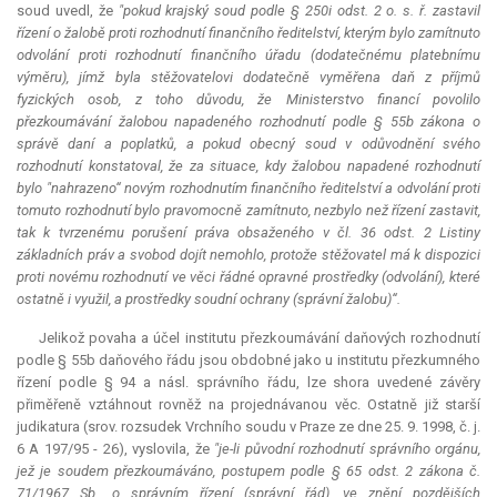
soud uvedl, že
"pokud krajský soud podle § 250i odst. 2 o. s. ř. zastavil
řízení o žalobě proti rozhodnutí finančního ředitelství, kterým bylo zamítnuto
odvolání proti rozhodnutí finančního úřadu (dodatečnému platebnímu
výměru), jímž byla stěžovatelovi dodatečně vyměřena daň z příjmů
fyzických osob, z toho důvodu, že Ministerstvo financí povolilo
přezkoumávání žalobou napadeného rozhodnutí podle § 55b zákona o
správě daní a poplatků, a pokud obecný soud v odůvodnění svého
rozhodnutí konstatoval, že za situace, kdy žalobou napadené rozhodnutí
bylo "nahrazeno“ novým rozhodnutím finančního ředitelství a odvolání proti
tomuto rozhodnutí bylo pravomocně zamítnuto, nezbylo než řízení zastavit,
tak k tvrzenému porušení práva obsaženého v čl. 36 odst. 2 Listiny
základních práv a svobod dojít nemohlo, protože stěžovatel má k dispozici
proti novému rozhodnutí ve věci řádné opravné prostředky (odvolání), které
ostatně i využil, a prostředky soudní ochrany (správní žalobu)“.
Jelikož povaha a účel institutu přezkoumávání daňových rozhodnutí
podle § 55b daňového řádu jsou obdobné jako u institutu přezkumného
řízení podle § 94 a násl. správního řádu, lze shora uvedené závěry
přiměřeně vztáhnout rovněž na projednávanou věc. Ostatně již starší
judikatura
(srov. rozsudek Vrchního soudu v Praze ze dne 25. 9. 1998, č. j.
6 A 197/95 - 26), vyslovila, že
"je-li původní rozhodnutí správního orgánu,
jež je soudem přezkoumáváno, postupem podle § 65 odst. 2 zákona č.
71/1967 Sb., o správním řízení (správní řád), ve znění pozdějších