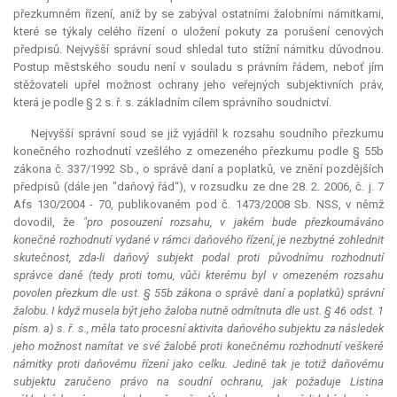
přezkumném řízení, aniž by se zabýval ostatními žalobními námitkami,
které se týkaly celého řízení o uložení pokuty za porušení cenových
předpisů. Nejvyšší správní soud shledal tuto stížní námitku důvodnou.
Postup městského soudu není v souladu s právním řádem, neboť jím
stěžovateli upřel možnost ochrany jeho veřejných subjektivních práv,
která je podle § 2 s. ř. s. základním cílem správního soudnictví.
Nejvyšší správní soud se již vyjádřil k rozsahu soudního přezkumu
konečného rozhodnutí vzešlého z omezeného přezkumu podle § 55b
zákona č. 337/1992 Sb., o správě daní a poplatků, ve znění pozdějších
předpisů (dále jen "daňový řád“), v rozsudku ze dne 28. 2. 2006, č. j. 7
Afs 130/2004 - 70, publikovaném pod č. 1473/2008 Sb. NSS, v němž
dovodil, že
"p
ro posouzení rozsahu, v jakém bude přezkoumáváno
konečné rozhodnutí vydané v rámci daňového řízení, je nezbytné zohlednit
skutečnost, zda-li daňový subjekt podal proti původnímu rozhodnutí
správce daně (tedy proti tomu, vůči kterému byl v omezeném rozsahu
povolen přezkum dle ust. § 55b zákona o správě daní a poplatků) správní
žalobu. I když musela být jeho žaloba nutně odmítnuta dle ust. § 46 odst. 1
písm. a) s. ř. s., měla tato procesní aktivita daňového subjektu za následek
jeho možnost namítat ve své žalobě proti konečnému rozhodnutí veškeré
námitky proti daňovému řízení jako celku. Jedině tak je totiž daňovému
subjektu zaručeno právo na soudní ochranu, jak požaduje Listina