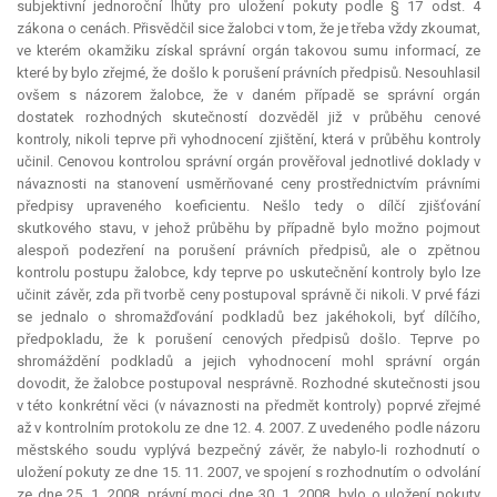
subjektivní jednoroční lhůty pro uložení pokuty podle § 17 odst. 4
zákona o cenách. Přisvědčil sice žalobci v tom, že je třeba vždy zkoumat,
ve kterém okamžiku získal správní orgán takovou sumu informací, ze
které by bylo zřejmé, že došlo k porušení právních předpisů. Nesouhlasil
ovšem s názorem žalobce, že v daném případě se správní orgán
dostatek rozhodných skutečností dozvěděl již v průběhu cenové
kontroly, nikoli teprve při vyhodnocení zjištění, která v průběhu kontroly
učinil. Cenovou kontrolou správní orgán prověřoval jednotlivé doklady v
návaznosti na stanovení usměrňované ceny prostřednictvím právními
předpisy upraveného koeficientu. Nešlo tedy o dílčí zjišťování
skutkového stavu, v jehož průběhu by případně bylo možno pojmout
alespoň podezření na porušení právních předpisů, ale o zpětnou
kontrolu postupu žalobce, kdy teprve po uskutečnění kontroly bylo lze
učinit závěr, zda při tvorbě ceny postupoval správně či nikoli. V prvé fázi
se jednalo o shromažďování podkladů bez jakéhokoli, byť dílčího,
předpokladu, že k porušení cenových předpisů došlo. Teprve po
shromáždění podkladů a jejich vyhodnocení mohl správní orgán
dovodit, že žalobce postupoval nesprávně. Rozhodné skutečnosti jsou
v této konkrétní věci (v návaznosti na předmět kontroly) poprvé zřejmé
až v kontrolním protokolu ze dne 12. 4. 2007. Z uvedeného podle názoru
městského soudu vyplývá bezpečný závěr, že nabylo-li rozhodnutí o
uložení pokuty ze dne 15. 11. 2007, ve spojení s rozhodnutím o odvolání
ze dne 25. 1. 2008, právní moci dne 30. 1. 2008, bylo o uložení pokuty