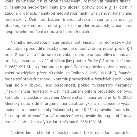
které lze vztáhnout k žalobou napadenému rozhodnutí ministra financí,
tj. námitkou nedodržení lhůty pro uložení pokuty podle § 17 odst. 4
zákona o cenách, námitkou nedostatku místní příslušnosti Finančního
ředitelství v Ústí nad Labem (neboť otázka místní příslušnosti je
otázkou, ke které musí soud přihlížet z úřední povinnosti) a námitkou
nesprávného poučení o opravných prostředcích.
Námitku nedostatku místní příslušnosti Finančního ředitelství v Ústí
nad Labem posoudil městský soud jako nedůvodnou, neboť podle § 1
odst. 2 správního řádu se tento zákon nebo jeho jednotlivá ustanovení
použijí, nestanoví-li zvláštní zákon jiný postup. Podle § 3 odst. 1 zákona
č. 265/1991 Sb., o působnosti orgánů České republiky v oblasti cen, ve
znění pozdějších předpisů (dále jen "zákon č. 265/1991 Sb.“), finanční
ředitelství provádí cenovou kontrolu právnických a fyzických osob, které
mají sídlo v obvodu jeho působnosti, pokud ministerstvo nestanoví
jinak. Finanční ředitelství v Ústí nad Labem přitom provádělo cenovou
kontrolu na základě pověření Ministerstva financí ze dne 6. 9. 2006.
Městský soud odmítl argumentaci žalobce týkající se absence vydání
usnesení o změně místní příslušnosti podle § 131 správního řádu s tím,
že se oproti obecné úpravě obsažené ve správním řádu uplatní úprava
speciální obsažená v § 3 odst. 1 zákona č. 265/1991 Sb.
Nedůvodnou shledal městský soud také námitku nedodržení