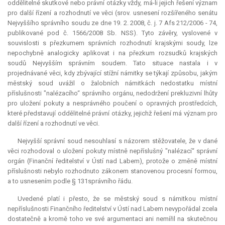
oddělitelné skutkové nebo právní otázky vždy, má-li jejich řešení význam
pro další řízení a rozhodnutí ve věci (srov. usnesení rozšířeného senátu
Nejvyššího správního soudu ze dne 19. 2. 2008, č. j. 7 Afs 212/2006 - 74,
publikované pod č. 1566/2008 Sb. NSS). Tyto závěry, vyslovené v
souvislosti s přezkumem správních rozhodnutí krajskými soudy, lze
nepochybně analogicky aplikovat i na přezkum rozsudků krajských
soudů Nejvyšším správním soudem. Tato situace nastala i v
projednávané věci, kdy zbývající stížní námitky se týkají způsobu, jakým
městský soud uvážil o žalobních námitkách nedostatku místní
příslušnosti "nalézacího“ správního orgánu, nedodržení prekluzivní lhůty
pro uložení pokuty a nesprávného poučení o opravných prostředcích,
které představují oddělitelné právní otázky, jejichž řešení má význam pro
další řízení a rozhodnutí ve věci.
Nejvyšší správní soud nesouhlasí s názorem stěžovatele, že v dané
věci rozhodoval o uložení pokuty místně nepříslušný "nalézací“ správní
orgán (Finanční ředitelství v Ústí nad Labem), protože o změně místní
příslušnosti nebylo rozhodnuto zákonem stanovenou procesní formou,
a to usnesením podle § 131správního řádu.
Uvedené platí i přesto, že se městský soud s námitkou místní
nepříslušnosti Finančního ředitelství v Ústí nad Labem nevypořádal zcela
dostatečně a kromě toho ve své argumentaci ani nemířil na skutečnou