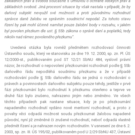
základních práv a svobod současně s Úmluvou o ochraně lidských práv a
základních svobod. Jiná procesní situace by však nastala v případě, že by
daňový subjekt nevyužil své možnosti a proti původnímu rozhodnutí
správce daně žalobu ve správním soudnictví nepodal. Za tohoto stavu
řízení by pak mohl účinně namítat pouze žalobní body v rozsahu, v jakém
byl povolen přezkum dle ust. § 55b zákona o správě daní a poplatků, tedy
nikoliv nad rámec povoleného přezkumu“.
Uvedená otázka byla rovněž předmětem rozhodovací činnosti
Ústavního soudu, který ve stanovisku ze dne 19. 12. 2000, sp. zn. Pl. ÚS
12/2000-st., publikovaném pod ST 12/21 SbNU 484, vyslovil právní
názor, že rozhodnutí o nepovolení přezkoumání rozhodnutí podle § 55b
daňového řádu nepodléhá soudnímu přezkumu a že v případě
rozhodování podle § 55b daňového řádu se jedná o rozhodování o
právech a povinnostech daňového subjektu pouze tehdy, jestliže v prvé
fázi přezkoumání bylo rozhodnutí k přezkumu otevřeno a teprve ve
druhé fázi bylo zrušeno, nahrazeno jiným nebo změněno. Ve všech
těchto případech pak nastane situace, kdy je po přezkoumání
napadeného rozhodnutí vydáno nové
meritorní
rozhodnutí, a proto z
povahy věci odpadá možnost soudu přezkoumat žalobou napadené
původní, nyní již změněné či zrušené rozhodnutí, neboť odpadá vlastně
předmět řízení a je nahrazen novým rozhodnutím. V usnesení ze dne 6. 2.
2003, sp. zn. III. ÚS 195/02, publikovaném pod U 2/29 SbNU 437, Ústavní