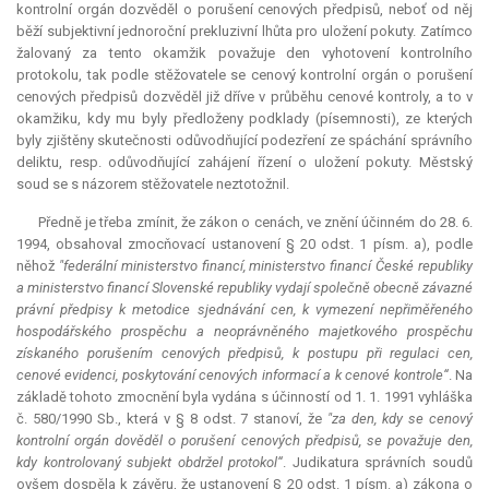
kontrolní orgán dozvěděl o porušení cenových předpisů, neboť od něj
běží subjektivní jednoroční
prekluzivní lhůta
pro uložení pokuty. Zatímco
žalovaný za tento okamžik považuje den vyhotovení kontrolního
protokolu, tak podle stěžovatele se cenový kontrolní orgán o porušení
cenových předpisů dozvěděl již dříve v průběhu cenové kontroly, a to v
okamžiku, kdy mu byly předloženy podklady (písemnosti), ze kterých
byly zjištěny skutečnosti odůvodňující podezření ze spáchání správního
deliktu, resp. odůvodňující zahájení řízení o uložení pokuty. Městský
soud se s názorem stěžovatele neztotožnil.
Předně je třeba zmínit, že zákon o cenách, ve znění účinném do 28. 6.
1994, obsahoval zmocňovací ustanovení § 20 odst. 1 písm. a), podle
něhož
"federální ministerstvo financí, ministerstvo financí České republiky
a ministerstvo financí Slovenské republiky vydají společně obecně závazné
právní předpisy k metodice sjednávání cen, k vymezení nepřiměřeného
hospodářského prospěchu a neoprávněného majetkového prospěchu
získaného porušením cenových předpisů, k postupu při regulaci cen,
cenové evidenci, poskytování cenových informací a k cenové kontrole“
. Na
základě tohoto zmocnění byla vydána s účinností od 1. 1. 1991 vyhláška
č. 580/1990 Sb., která v § 8 odst. 7 stanoví, že
"za den, kdy se cenový
kontrolní orgán dověděl o porušení cenových předpisů, se považuje den,
kdy kontrolovaný subjekt obdržel protokol“
.
Judikatura
správních soudů
ovšem dospěla k závěru, že ustanovení § 20 odst. 1 písm. a) zákona o