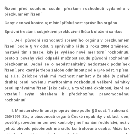
Řízení před soudem: soudní přezkum rozhodnutí vydaného v
přezkumném řízení
Ceny: cenová kontrola; místní příslušnost správního orgánu
Správní trestání: subjektivní
prekluzivní lhůta
k uložení sankce
I. Je-li původní rozhodnutí správního orgánu v přezkumném
řízení podle § 97 odst. 3 správního řádu z roku 2004 změněno,
nastává tím situace, kdy je vydáno nové
meritorní
rozhodnutí,
proto z povahy věci odpadá možnost soudu původní rozhodnutí
přezkoumat. Jedná se o neodstranitelný nedostatek podmínek
řízení, pro který je třeba žalobu odmítnout podle § 46 odst. 1 písm.
a) s.ř.s. Žalobce však má možnost namítat v žalobě (v pořadí
druhé) proti novému meritornímu rozhodnutí veškeré námitky
proti správnímu řízení jako celku, a to včetně okolností, které se
vztahují svým obsahem k předchozímu pravomocnému
rozhodnutí.
II. Ministerstvo financí je oprávněno podle § 3 odst. 1 zákona č.
265/1991 Sb., o působnosti orgánů České republiky v oblasti cen,
pověřit provedením cenové kontroly jiné finanční ředitelství, než v
jehož obvodu působnosti má sídlo kontrolovaná osoba. Může tak