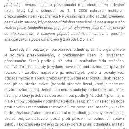
předpisů
(tj. cestou institutu přezkoumání rozhodnutí mimo odvolací
řízení, který byl s účinností od 1. 1. 2006 nahrazen institutem
přezkumného řízení - poznámka Nejvyššího správního soudu),
změněno,
nastává tím situace, kdy rozhodnutí žalobou napadené již neexistuje a jeho
zrušení podle žalobního petitu je pojmově vyloučeno, jinak řečeno, není již
co přezkoumávat. V takovém případě soud řízení zastaví s použitím
analogie zákona podle ustanovení § 250i odst. 2 o. s. ř.“.
Lze tedy shrnout, že je-li původní rozhodnutí správního orgánu, které
je soudem přezkoumáváno, v přezkumném řízení (či zkráceném
přezkumném řízení) podle § 97 odst. 3 správního řádu změněno,
nastává tím situace, kdy je vydáno nové
meritorní
rozhodnutí (původní
rozhodnutí žalobou napadené již neexistuje), proto z povahy věci
odpadá možnost soudu přezkoumat původní rozhodnutí. Jinak řečeno,
není již co přezkoumávat (odpadá předmět řízení, který je nahrazen
novým rozhodnutím). Jedná se o neodstranitelný nedostatek podmínek
řízení, pro který je třeba žalobu odmítnout podle § 46 odst. 1 písm. a) s.
ř. s. Námitky uplatněné v odmítnuté žalobě lze uplatnit v následné žalobě
proti novému meritornímu rozhodnutí. Pro posouzení rozsahu, v jakém
bude přezkoumáváno nové
meritorní
rozhodnutí, je nezbytné zohlednit
skutečnost, že stěžovatel podal proti původnímu rozhodnutí správní
žalobu. I když musela být jeho žaloba (v pořadí první) odmítnuta, má tato