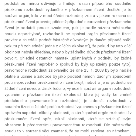
podstatnou měrou ovlivňuje a limituje rozsah případného soudního
přezkumu rozhodnutí vydaného v přezkumném řízení. Jestliže je to
správní orgán, kdo z moci úřední rozhodne, zda a v jakém rozsahu se
přezkumné řízení provede, přičemž případné neprovedení přezkumného
řízení je podateli pouze oznámeno, pak je podle názoru městského
soudu nepochybné, rozhodne-li se správní orgán přezkumné řízení
provést a shledá-li podnět částečně důvodným (v daném případě snížil
pokutu při zohlednění jedné z dílčích okolností), že pokud by tato dílčí
okolnost nebyla shledána, nebylo by žádného důvodu přezkumné řízení
povolit. Ohledně ostatních námitek uplatněných v podnětu by žádné
přezkumné řízení neproběhlo (pokud by byly uplatněny pouze tyto),
pravomocné rozhodnutí žalovaného ze dne 25. 1. 2008 by bylo nadále
platné a účinné a žalobce by jako podatel nemohl žádným způsobem
proti neprovedení přezkumného řízení brojit, neboť o jeho podnětu se
žádné řízení nevede. Jinak řečeno, vymezí-li správní orgán v rozhodnutí
vydaném v přezkumném řízení okolnosti, které jej vedly ke změně
předchozího pravomocného rozhodnutí, je adresát rozhodnutí v
soudním řízení o žalobě proti rozhodnutí vydanému v přezkumném řízení
oprávněn napadat toliko ty okolnosti, o které správní orgán rozhodnutí v
přezkumném řízení opřel, nikoli okolnosti, které se vztahují svým
obsahem k předchozímu pravomocnému rozhodnutí. Dle městského
soudu to v souzené věci znamená, že se mohl zabývat jen námitkami,