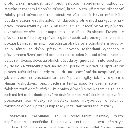
proto získal možnost brojit proti žalobou napadenému rozhodnutí
stejným rozsahem žalobních důvodů, které uplatnil již v rámci předchozí
žaloby proti původnímu rozhodnutí ve věci samé. Názor městského
soudu o zúžení rozsahu žalobních důvodů proti rozhodnutí vydanému v
přezkumném řízení by vedl k
absurdní
situaci, neboť bylo-li by původní
rozhodnutí ve věci samé napadeno např. třiceti žalobními důvody a v
přezkumném řízení by správní orgán akceptoval pouze jeden z nich a
pokutu by nepatrně snížil, původní žaloba by byla odmítnuta a soud by
se v rámci soudního přezkumu nového rozhodnutí vydaného v
přezkumném řízení omezil pouze na tento jeden žalobní důvod, zatímco
ostatních dvacet devět žalobních důvodů by ignoroval. Tímto postupem
by došlo ke zkrácení práva na soudní přezkum a práva na spravedlivý
proces. Městský soud tedy posoudil tuto právní otázku nesprávně, a to
jak v rozporu se zásadami procesně právní logiky, tak i v rozporu s
vlastní rozhodovací praxí. Jeden a tentýž soud ke dvěma správním
žalobám totiž odmítl většinu žalobních důvodů s poukazem na to, že o
nich má být rozhodnuto právě ve druhém řízení. V důsledku nesprávného
posouzení této otázky se městský soud nevypořádal s většinou
žalobních důvodů, proto je napadený rozsudek nepřezkoumatelný.
Stěžovatel nesouhlasí ani s posouzením námitky místní
nepříslušnosti Finančního ředitelství v Ústí nad Labem městským
soudem. Stěžovatel nezpochybňoval existenci speciální úpravy změny