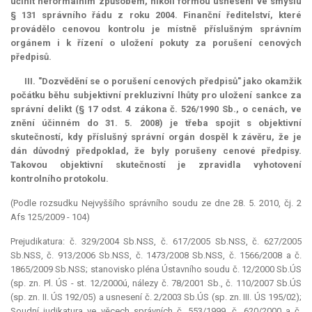
učinit neformálním způsobem, nikoli formou usnesení ve smyslu
§ 131 správního řádu z roku 2004. Finanční ředitelství, které
provádělo cenovou kontrolu je místně příslušným správním
orgánem i k řízení o uložení pokuty za porušení cenových
předpisů.
III. "Dozvědění se o porušení cenových předpisů" jako okamžik
počátku běhu subjektivní prekluzivní lhůty pro uložení sankce za
správní delikt (§ 17 odst. 4 zákona č. 526/1990 Sb., o cenách, ve
znění účinném do 31. 5. 2008) je třeba spojit s objektivní
skutečností, kdy příslušný správní orgán dospěl k závěru, že je
dán důvodný předpoklad, že byly porušeny cenové předpisy.
Takovou objektivní skutečností je zpravidla vyhotovení
kontrolního protokolu.
(Podle rozsudku Nejvyššího správního soudu ze dne 28. 5. 2010, čj. 2
Afs 125/2009 - 104)
Prejudikatura: č. 329/2004 Sb.NSS, č. 617/2005 Sb.NSS, č. 627/2005
Sb.NSS, č. 913/2006 Sb.NSS, č. 1473/2008 Sb.NSS, č. 1566/2008 a č.
1865/2009 Sb.NSS; stanovisko pléna Ústavního soudu č. 12/2000 Sb.ÚS
(sp. zn. Pl. ÚS - st. 12/2000ú, nálezy č. 78/2001 Sb., č. 110/2007 Sb.ÚS
(sp. zn. II. ÚS 192/05) a usnesení č. 2/2003 Sb.ÚS (sp. zn. III. ÚS 195/02);
Soudní
judikatura
ve věcech správních č. 553/1999, č. 620/2000 a č.