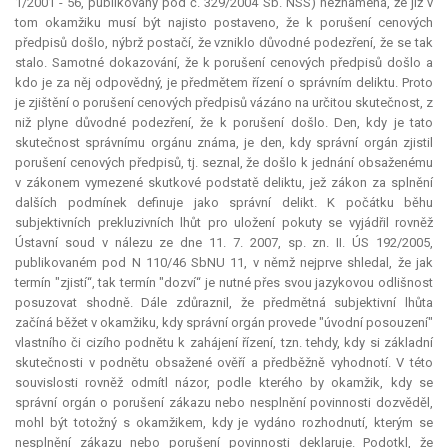
1/2001 - 56, publikovaný pod č. 329/2004 Sb. NSS) neznamená, že již v
tom okamžiku musí být najisto postaveno, že k porušení cenových
předpisů došlo, nýbrž postačí, že vzniklo důvodné podezření, že se tak
stalo. Samotné dokazování, že k porušení cenových předpisů došlo a
kdo je za něj odpovědný, je předmětem řízení o správním deliktu. Proto
je zjištění o porušení cenových předpisů vázáno na určitou skutečnost, z
niž plyne důvodné podezření, že k porušení došlo. Den, kdy je tato
skutečnost správnímu orgánu známa, je den, kdy správní orgán zjistil
porušení cenových předpisů, tj. seznal, že došlo k jednání obsaženému
v zákonem vymezené skutkové podstatě deliktu, jež zákon za splnění
dalších podmínek definuje jako správní delikt. K počátku běhu
subjektivních prekluzivních lhůt pro uložení pokuty se vyjádřil rovněž
Ústavní soud v nálezu ze dne 11. 7. 2007, sp. zn. II. ÚS 192/2005,
publikovaném pod N 110/46 SbNU 11, v němž nejprve shledal, že jak
termín "zjistí“, tak termín "dozví“ je nutné přes svou jazykovou odlišnost
posuzovat shodně. Dále zdůraznil, že předmětná subjektivní lhůta
začíná běžet v okamžiku, kdy správní orgán provede "úvodní posouzení"
vlastního či cizího podnětu k zahájení řízení, tzn. tehdy, kdy si základní
skutečnosti v podnětu obsažené ověří a předběžně vyhodnotí. V této
souvislosti rovněž odmítl názor, podle kterého by okamžik, kdy se
správní orgán o porušení zákazu nebo nesplnění povinnosti dozvěděl,
mohl být totožný s okamžikem, kdy je vydáno rozhodnutí, kterým se
nesplnění zákazu nebo porušení povinnosti deklaruje. Podotkl, že