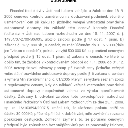
ODŮVODNĚNÍ:
Finanční ředitelství v Ústí nad Labem zahájilo u žalobce dne 18. 9.
2006 cenovou kontrolu zaměřenou na dodržování podmínek věcného
usměrňování cen při kalkulaci jízdného veřejné vnitrostátní pravidelné
autobusové dopravy. Na základě této cenové kontroly Finanční
ředitelství v Ústí nad Labem rozhodnutím ze dne 15. 11. 2007, č. j.
14954/07-2700-506935, uložilo žalobci podle § 17 odst. 1 písm. b)
zákona č. 526/1990 Sb., o cenách, ve znění účinném do 31. 5. 2008 (dále
jen "zákon o cenách“), pokutu ve výši 500 000 Kč za porušení cenových
předpisů podle § 15 odst. 1 písm. c) zákona o cenách, ke kterému
došlo tím, že žalobce v kontrolovaném období od 1. 1. 2006 do 31. 12.
2006 nerespektoval závazný postup při tvorbě ceny jízdného veřejné
vnitrostátní pravidelné autobusové dopravy podle § 6 zákona o cenách
a výměru Ministerstva financí č. 01/2006, kterým se vydává seznam zboží
s regulovanými cenami, kdy do nákladů veřejné vnitrostátní pravidelné
autobusové dopravy neoprávněně zahrnul ve výroku specifikované
částky. Žalovaný k odvolání žalobce toto prvostupňové rozhodnutí
Finančního ředitelství v Ústí nad Labem rozhodnutím ze dne 25. 1. 2008,
sp. zn. 16/103594/2007-5, změnil tak, že uloženou pokutu snížil na
částku 30 000 Kč, přičemž přihlédl k době trvání, míře zavinění a rozsahu
poškození cestujících. Zohlednil zejména to, že porušení cenových
předpisů bylo způsobeno bez vnějších vlivů pouze pracovníky žalobce,