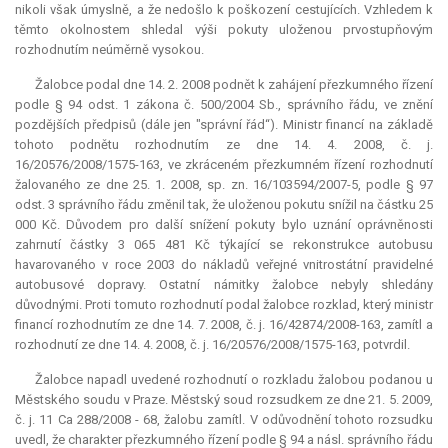
nikoli však úmyslně, a že nedošlo k poškození cestujících. Vzhledem k
těmto okolnostem shledal výši pokuty uloženou prvostupňovým
rozhodnutím neúměrně vysokou.
Žalobce podal dne 14. 2. 2008 podnět k zahájení přezkumného řízení
podle § 94 odst. 1 zákona č. 500/2004 Sb., správního řádu, ve znění
pozdějších předpisů (dále jen "správní řád“). Ministr financí na základě
tohoto podnětu rozhodnutím ze dne 14. 4. 2008, č. j.
16/20576/2008/1575-163, ve zkráceném přezkumném řízení rozhodnutí
žalovaného ze dne 25. 1. 2008, sp. zn. 16/103594/2007-5, podle § 97
odst. 3 správního řádu změnil tak, že uloženou pokutu snížil na částku 25
000 Kč. Důvodem pro další snížení pokuty bylo uznání oprávněnosti
zahrnutí částky 3 065 481 Kč týkající se rekonstrukce autobusu
havarovaného v roce 2003 do nákladů veřejné vnitrostátní pravidelné
autobusové dopravy. Ostatní námitky žalobce nebyly shledány
důvodnými. Proti tomuto rozhodnutí podal žalobce rozklad, který ministr
financí rozhodnutím ze dne 14. 7. 2008, č. j. 16/42874/2008-163, zamítl a
rozhodnutí ze dne 14. 4. 2008, č. j. 16/20576/2008/1575-163, potvrdil.
Žalobce napadl uvedené rozhodnutí o rozkladu žalobou podanou u
Městského soudu v Praze. Městský soud rozsudkem ze dne 21. 5. 2009,
č. j. 11 Ca 288/2008 - 68, žalobu zamítl. V odůvodnění tohoto rozsudku
uvedl, že charakter přezkumného řízení podle § 94 a násl. správního řádu