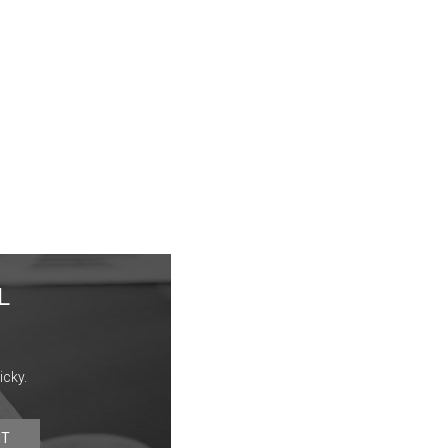
L
icky.
IT