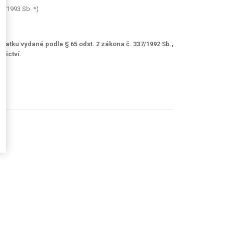
35/1993 Sb. *)
tku vydané podle § 65 odst. 2 zákona č. 337/1992 Sb.,
nictví.