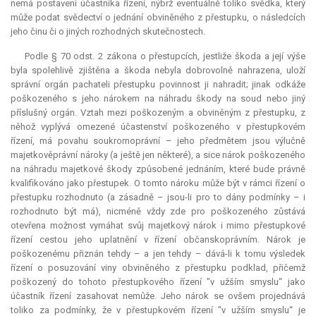
nemá postavení účastníka řízení, nýbrž eventuálně toliko svědka, který
může podat svědectví o jednání obviněného z přestupku, o následcích
jeho činu či o jiných rozhodných skutečnostech.
Podle § 70 odst. 2 zákona o přestupcích, jestliže škoda a její výše
byla spolehlivě zjištěna a škoda nebyla dobrovolně nahrazena, uloží
správní orgán pachateli přestupku povinnost ji nahradit; jinak odkáže
poškozeného s jeho nárokem na náhradu škody na soud nebo jiný
příslušný orgán. Vztah mezi poškozeným a obviněným z přestupku, z
něhož vyplývá omezené účastenství poškozeného v přestupkovém
řízení, má povahu soukromoprávní – jeho předmětem jsou výlučně
majetkověprávní nároky (a ještě jen některé), a sice nárok poškozeného
na náhradu majetkové škody způsobené jednáním, které bude právně
kvalifikováno jako přestupek. O tomto nároku může být v rámci řízení o
přestupku rozhodnuto (a zásadně – jsou-li pro to dány podmínky – i
rozhodnuto být má), nicméně vždy zde pro poškozeného zůstává
otevřena možnost vymáhat svůj majetkový nárok i mimo přestupkové
řízení cestou jeho uplatnění v řízení občanskoprávním. Nárok je
poškozenému přiznán tehdy – a jen tehdy – dává-li k tomu výsledek
řízení o posuzování viny obviněného z přestupku podklad, přičemž
poškozený do tohoto přestupkového řízení "v užším smyslu“ jako
účastník řízení zasahovat nemůže. Jeho nárok se ovšem projednává
toliko za podmínky, že v přestupkovém řízení "v užším smyslu“ je