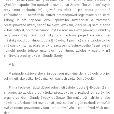
výrokům napadeného správního rozhodnutí žalovaného zkrácení svých
práv tímto rozhodnutím). Zjevně mu však – jak shora podrobně
zdůvodněno – nesvědčila aktivní hmotněprávní legitimace v té části
žaloby, v níž napadal výrok správního rozhodnutí o zastavení
přestupkového řízení, neboť takovým výrokem, který se jej sám o sobě
vůbec netýkal, pojmově nemohl být zkrácen na svých právech. Pokud by
tedy jinak byly dány podmínky pro
meritorní
projednání věci, měl
městský soud odmítnout podle § 46 odst. 1 písm. c) s. ř. s. žalobu toliko
v té části, v níž napadala výrok o zastavení přestupkového řízení, avšak
nemohl podle tohoto ustanovení odmítnout žalobu v části, v níž
směřovala proti výroku o náhradě škody.
V. b)
V případě stěžovatelovy žaloby jsou nicméně dány důvody pro její
odmítnutí jako celku, byť v různých částech z různých důvodů.
Prima facie
se nabízí důvod odmítnutí žaloby podle § 46 odst. 2 s. ř.
s. proto, že žaloba proti výroku přestupkového rozhodnutí správního
orgánu ve věci náhrady škody poškozeného může být nahlížena jako
návrh na přezkoumání rozhodnutí, jímž správní orgán rozhodl v mezích
své zákonné pravomoci v soukromoprávní věci. Tento důvod však není
dán.