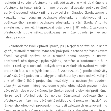
rozhodující ve věci přestupku na základě závěru o vině obviněného z
přestupku (a tento závěr je mimo procesní dispozici poškozeného)
správně posoudil otázky přímo související s náhradou škody, zejména
kauzalitu mezi jednáním pachatele přestupku a majetkovou újmou
poškozeného, zavinění pachatele přestupku a výši škody. V tomto
smyslu nutno rovněž interpretovat ustanovení § 81 odst. 2 zákona o
přestupcích, podle něhož poškozený se může odvolat jen ve věci
náhrady škody.
Zákonodárce zvolil v právní úpravě, jak ji Nejvyšší správní soud shora
vyložil, relativně
restriktivní
vymezení práv poškozeného v přestupkovém
řízení; Nejvyšší správní soud nicméně nemá pochyb o ústavní
konformitě této úpravy i jejího výkladu, zejména o konformitě s čl. 6
odst. 1 Úmluvy o ochraně lidských práv a základních svobod ve znění
protokolů č. 3, 5 a 8 (vyhlášena pod č. 209/1992 Sb.), podle jehož věty
první každý má právo na to, aby jeho záležitost byla spravedlivě, veřejně
a v přiměřené lhůtě projednána nezávislým a nestranným soudem,
zřízeným zákonem, který rozhodne o jeho občanských právech nebo
závazcích nebo o oprávněnosti jakéhokoli trestního obvinění proti němu.
Nelze totiž přehlédnout, že úprava účastenství poškozeného v
přestupkovém řízení mu dává určité privilegované postavení "navíc“ nad
rámec jeho obecných procesních možností založených ustanoveními o
řízení ve věcech občanskoprávních, přičemž tyto jeho obecné možnosti