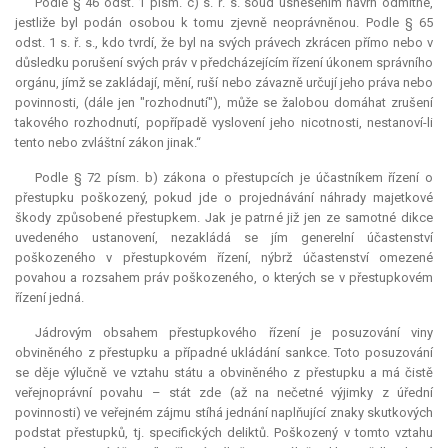
Podle § 46 odst. 1 písm. c) s. ř. s. soud usnesením návrh odmítne,
jestliže byl podán osobou k tomu zjevně neoprávněnou. Podle § 65
odst. 1 s. ř. s., kdo tvrdí, že byl na svých právech zkrácen přímo nebo v
důsledku porušení svých práv v předcházejícím řízení úkonem správního
orgánu, jímž se zakládají, mění, ruší nebo závazně určují jeho práva nebo
povinnosti, (dále jen "rozhodnutí"), může se žalobou domáhat zrušení
takového rozhodnutí, popřípadě vyslovení jeho nicotnosti, nestanoví-li
tento nebo zvláštní zákon jinak.“
Podle § 72 písm. b) zákona o přestupcích je účastníkem řízení o
přestupku poškozený, pokud jde o projednávání náhrady majetkové
škody způsobené přestupkem. Jak je patrné již jen ze samotné dikce
uvedeného ustanovení, nezakládá se jím generelní účastenství
poškozeného v přestupkovém řízení, nýbrž účastenství omezené
povahou a rozsahem práv poškozeného, o kterých se v přestupkovém
řízení jedná.
Jádrovým obsahem přestupkového řízení je posuzování viny
obviněného z přestupku a případné ukládání sankce. Toto posuzování
se děje výlučně ve vztahu státu a obviněného z přestupku a má čistě
veřejnoprávní povahu – stát zde (až na nečetné výjimky z úřední
povinnosti) ve veřejném zájmu stíhá jednání naplňující znaky skutkových
podstat přestupků, tj. specifických deliktů. Poškozený v tomto vztahu