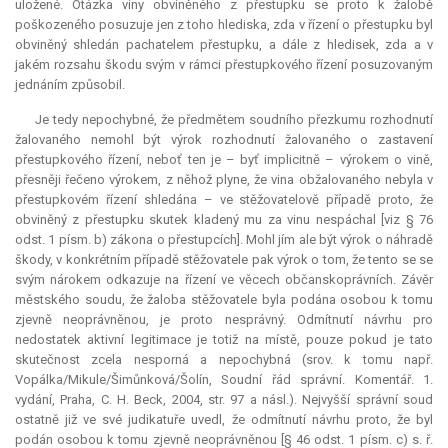
uložené. Otázka viny obviněného z přestupku se proto k žalobě
poškozeného posuzuje jen z toho hlediska, zda v řízení o přestupku byl
obviněný shledán pachatelem přestupku, a dále z hledisek, zda a v
jakém rozsahu škodu svým v rámci přestupkového řízení posuzovaným
jednáním způsobil.
Je tedy nepochybné, že předmětem soudního přezkumu rozhodnutí
žalovaného nemohl být výrok rozhodnutí žalovaného o zastavení
přestupkového řízení, neboť ten je – byť implicitně – výrokem o vině,
přesněji řečeno výrokem, z něhož plyne, že vina obžalovaného nebyla v
přestupkovém řízení shledána – ve stěžovatelově případě proto, že
obviněný z přestupku skutek kladený mu za vinu nespáchal [viz § 76
odst. 1 písm. b) zákona o přestupcích]. Mohl jím ale být výrok o náhradě
škody, v konkrétním případě stěžovatele pak výrok o tom, že tento se se
svým nárokem odkazuje na řízení ve věcech občanskoprávních. Závěr
městského soudu, že žaloba stěžovatele byla podána osobou k tomu
zjevně neoprávněnou, je proto nesprávný. Odmítnutí návrhu pro
nedostatek aktivní legitimace je totiž na místě, pouze pokud je tato
skutečnost zcela nesporná a nepochybná (srov. k tomu např.
Vopálka/Mikule/Šimůnková/Šolín, Soudní řád správní. Komentář. 1.
vydání, Praha, C. H. Beck, 2004, str. 97 a násl.). Nejvyšší správní soud
ostatně již ve své judikatuře uvedl, že odmítnutí návrhu proto, že byl
podán osobou k tomu zjevně neoprávněnou [§ 46 odst. 1 písm. c) s. ř.