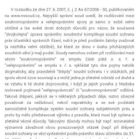
V rozsudku ze dne 27. 6. 2007, č. j. 2 As 67/2006 - 50, publikovaném
na www.nssoud.cz, Nejvyšší správní soud uvedl, že rozlišování mezi
soukromoprávními a veřejnoprávními spory je samo o sobě velmi
obtížné a lze snést dosti dobrých důvodů pro názor, že současná
"dvojkolejná“ úprava správního soudnictví komplikuje soudní ochranu
práv účastníků správních řízení, nutí-li je před podáním žaloby zvažovat
(a nezřídka velmi obtížně), ke které ze dvou v úvahu přicházejících
soudních větví ji mají podat. Soudy nemohou ovšem při rozlišování mezi
věcmi "soukromoprávními“ ve smyslu části páté o. s. ř. a
"veřejnoprávními“ ve smyslu s. ř. s. vykládat tyto dva pojmy natolik
dogmaticky, aby pravidelně "štěpily“ soudní ochranu i v otázkách, jež
spolu věcně úzce souvisejí a z nichž jedna je zřetelně odvislá od druhé a
ve vztahu k té druhé doprovodná, i když je jejich povaha z hlediska
izolovaně pojímané "veřejnoprávnosti“ či "soukromoprávnosti“ odlišná.
Takové štěpení, jakkoli se v některých případech děje, nutno obecně
považovat za nežádoucí, neboť neprakticky a ve své podstatě
samoúčelně komplikuje systém soudní ochrany subjektivních práv, a
proto by mělo představovat výjimku z pravidla, která musí být opřena o
zřetelné věcné důvody. Takovými důvody mohou být např. srovnatelně
významná závažnost obou posuzovaných otázek (např. při štěpení
soudní ochrany ve věci vyvlastnění podle právního stavu účinného do 31.