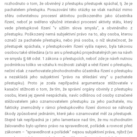
rozhodnuto o tom, že obviněný z přestupku přestupek spáchal, tj. že je
pachatelem přestupku. Posuzování této otázky se však nachází mimo
sféru ovlivnitelnou procesní aktivitou poškozeného jako účastníka
řízení, neboť je svěřeno výlučně interakci procesní aktivity státu, který
vede přestupkové řízení "v užším slova smyslu“, a obviněného z
přestupku. Poškozený nemá subjektivní právo na to, aby osoba, kterou
označí za pachatele přestupku, nebo jiná osoba, o níž skutečnost, že
přestupek spáchala, v přestupkovém řízení vyšla najevo, byla takovou
osobou také shledána (a to ani u přestupků projednatelných jen na návrh
ve smyslu § 68 odst. 1 zákona o přestupcích, neboť zde je návrh nutnou
podmínkou toliko ve vztahu k možnosti zahájit a vést řízení o přestupku,
nečiní však z navrhovatele plnohodnotného účastníka řízení o přestupku
a nezakládá jeho subjektivní "právo na shledání viny“ u pachatele
přestupku). Proto je zcela nepřípadná argumentace stěžovatele v
kasační stížnosti o tom, že tím, že správní orgány obvinily z přestupku
osobu, která jej zjevně nespáchala, navíc odlišnou od osoby označené
stěžovatelem jako oznamovatelem přestupku za jeho pachatele, mu
fakticky znemožnily v rámci přestupkového řízení domoci se náhrady
škody způsobené jednáním, které jako oznamovatel měl za přestupek.
Stejně tak nepřípadná je i jeho lamentace nad tím, že mu rozhodnutím
žalovaného bylo upřeno právo na spravedlnost, pořádek a rovnost před
zákonem – "spravedlnost a pořádek“ nejsou subjektivní práva, nýbrž (ve