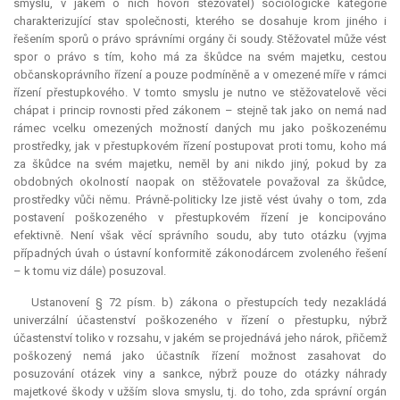
smyslu, v jakém o nich hovoří stěžovatel) sociologické kategorie
charakterizující stav společnosti, kterého se dosahuje krom jiného i
řešením sporů o právo správními orgány či soudy. Stěžovatel může vést
spor o právo s tím, koho má za škůdce na svém majetku, cestou
občanskoprávního řízení a pouze podmíněně a v omezené míře v rámci
řízení přestupkového. V tomto smyslu je nutno ve stěžovatelově věci
chápat i princip rovnosti před zákonem – stejně tak jako on nemá nad
rámec vcelku omezených možností daných mu jako poškozenému
prostředky, jak v přestupkovém řízení postupovat proti tomu, koho má
za škůdce na svém majetku, neměl by ani nikdo jiný, pokud by za
obdobných okolností naopak on stěžovatele považoval za škůdce,
prostředky vůči němu. Právně-politicky lze jistě vést úvahy o tom, zda
postavení poškozeného v přestupkovém řízení je koncipováno
efektivně. Není však věcí správního soudu, aby tuto otázku (vyjma
případných úvah o ústavní konformitě zákonodárcem zvoleného řešení
– k tomu viz dále) posuzoval.
Ustanovení § 72 písm. b) zákona o přestupcích tedy nezakládá
univerzální účastenství poškozeného v řízení o přestupku, nýbrž
účastenství toliko v rozsahu, v jakém se projednává jeho nárok, přičemž
poškozený nemá jako účastník řízení možnost zasahovat do
posuzování otázek viny a sankce, nýbrž pouze do otázky náhrady
majetkové škody v užším slova smyslu, tj. do toho, zda správní orgán