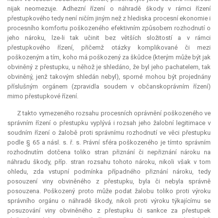
nijak neomezuje.
Adhezní řízení
o náhradě škody v rámci řízení
přestupkového tedy není ničím jiným než z hlediska procesní ekonomie i
procesního komfortu poškozeného efektivním způsobem rozhodnutí o
jeho nároku, lze-li tak učinit bez větších složitostí a v rámci
přestupkového řízení, přičemž otázky komplikované či mezi
poškozeným a tím, koho má poškozený za škůdce (kterým může být jak
obviněný z přestupku, u něhož je shledáno, že byl jeho pachatelem, tak
obviněný, jenž takovým shledán nebyl), sporné mohou být projednány
příslušným orgánem (zpravidla soudem v občanskoprávním řízení)
mimo přestupkové řízení.
Z takto vymezeného rozsahu procesních oprávnění poškozeného ve
správním řízení o přestupku vyplývá i rozsah jeho žalobní legitimace v
soudním řízení o žalobě proti správnímu rozhodnutí ve věci přestupku
podle § 65 a násl. s. ř. s. Právní sféra poškozeného je tímto správním
rozhodnutím dotčena toliko stran přiznání či nepřiznání nároku na
náhradu škody, příp. stran rozsahu tohoto nároku, nikoli však v tom
ohledu, zda vstupní podmínka případného přiznání nároku, tedy
posouzení viny obviněného z přestupku, byla či nebyla správně
posouzena. Poškozený proto může podat žalobu toliko proti výroku
správního orgánu o náhradě škody, nikoli proti výroku týkajícímu se
posuzování viny obviněného z přestupku či sankce za přestupek