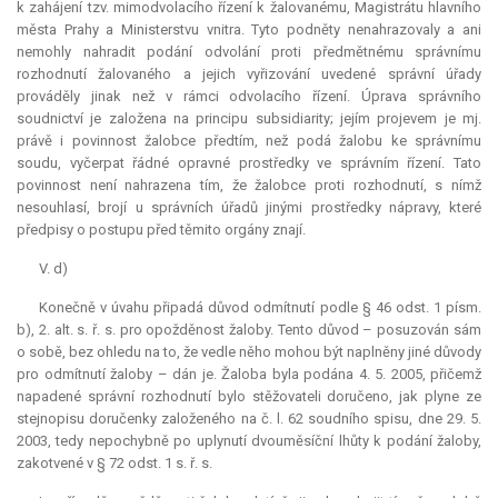
k zahájení tzv. mimodvolacího řízení k žalovanému, Magistrátu hlavního
města Prahy a Ministerstvu vnitra. Tyto podněty nenahrazovaly a ani
nemohly nahradit podání odvolání proti předmětnému správnímu
rozhodnutí žalovaného a jejich vyřizování uvedené správní úřady
prováděly jinak než v rámci odvolacího řízení. Úprava správního
soudnictví je založena na principu subsidiarity; jejím projevem je mj.
právě i povinnost žalobce předtím, než podá žalobu ke správnímu
soudu, vyčerpat řádné opravné prostředky ve správním řízení. Tato
povinnost není nahrazena tím, že žalobce proti rozhodnutí, s nímž
nesouhlasí, brojí u správních úřadů jinými prostředky nápravy, které
předpisy o postupu před těmito orgány znají.
V. d)
Konečně v úvahu připadá důvod odmítnutí podle § 46 odst. 1 písm.
b), 2. alt. s. ř. s. pro opožděnost žaloby. Tento důvod – posuzován sám
o sobě, bez ohledu na to, že vedle něho mohou být naplněny jiné důvody
pro odmítnutí žaloby – dán je. Žaloba byla podána 4. 5. 2005, přičemž
napadené správní rozhodnutí bylo stěžovateli doručeno, jak plyne ze
stejnopisu doručenky založeného na č. l. 62 soudního spisu, dne 29. 5.
2003, tedy nepochybně po uplynutí dvouměsíční lhůty k podání žaloby,
zakotvené v § 72 odst. 1 s. ř. s.