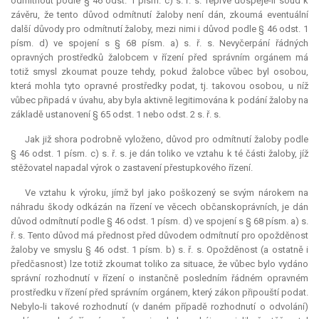
odmítnout podle § 46 odst. 1 písm. c) s. ř. s. Teprve dospěje-li soud k
závěru, že tento důvod odmítnutí žaloby není dán, zkoumá eventuální
další důvody pro odmítnutí žaloby, mezi nimi i důvod podle § 46 odst. 1
písm. d) ve spojení s § 68 písm. a) s. ř. s. Nevyčerpání řádných
opravných prostředků žalobcem v řízení před správním orgánem má
totiž smysl zkoumat pouze tehdy, pokud žalobce vůbec byl osobou,
která mohla tyto opravné prostředky podat, tj. takovou osobou, u níž
vůbec připadá v úvahu, aby byla aktivně legitimována k podání žaloby na
základě ustanovení § 65 odst. 1 nebo odst. 2 s. ř. s.
Jak již shora podrobně vyloženo, důvod pro odmítnutí žaloby podle
§ 46 odst. 1 písm. c) s. ř. s. je dán toliko ve vztahu k té části žaloby, jíž
stěžovatel napadal výrok o zastavení přestupkového řízení.
Ve vztahu k výroku, jímž byl jako poškozený se svým nárokem na
náhradu škody odkázán na řízení ve věcech občanskoprávních, je dán
důvod odmítnutí podle § 46 odst. 1 písm. d) ve spojení s § 68 písm. a) s.
ř. s. Tento důvod má přednost před důvodem odmítnutí pro opožděnost
žaloby ve smyslu § 46 odst. 1 písm. b) s. ř. s. Opožděnost (a ostatně i
předčasnost) lze totiž zkoumat toliko za situace, že vůbec bylo vydáno
správní rozhodnutí v řízení o instančně posledním řádném opravném
prostředku v řízení před správním orgánem, který zákon připouští podat.
Nebylo-li takové rozhodnutí (v daném případě rozhodnutí o odvolání)