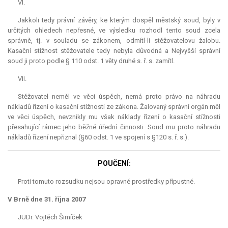
VI.
Jakkoli tedy právní závěry, ke kterým dospěl městský soud, byly v
určitých ohledech nepřesné, ve výsledku rozhodl tento soud zcela
správně, tj. v souladu se zákonem, odmítl-li stěžovatelovu žalobu.
Kasační stížnost stěžovatele tedy nebyla důvodná a Nejvyšší správní
soud ji proto podle § 110 odst. 1 věty druhé s. ř. s. zamítl.
VII.
Stěžovatel neměl ve věci úspěch, nemá proto právo na náhradu
nákladů řízení o kasační stížnosti ze zákona. Žalovaný správní orgán měl
ve věci úspěch, nevznikly mu však náklady řízení o kasační stížnosti
přesahující rámec jeho běžné úřední činnosti. Soud mu proto náhradu
nákladů řízení nepřiznal (§60 odst. 1 ve spojení s §120 s. ř. s.).
POUČENÍ:
Proti tomuto rozsudku nejsou opravné prostředky přípustné.
V Brně dne 31. října 2007
JUDr. Vojtěch Šimíček