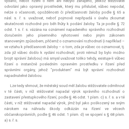
vydáno, neboť řízení o něm ani nebylo zahájeno, jelikož stěžovatel
odvolání jako opravný prostředek, který mu příslušel, vůbec nepodal,
nelze o včasnosti, opožděnosti či předčasnosti žaloby podle § 65 a
násl. s. ř. s. uvažovat, neboť pojmově nepřipadá v úvahu zkoumat
skutečnosti rozhodné pro běh lhůty k podání žaloby. Ta je podle § 72
odst. 1 s. ř. s. vázána na oznámení napadeného správního rozhodnutí
doručením jeho písemného vyhotovení nebo jiným zákonem
stanoveným způsobem, přičemž o oznamování rozhodnutí (i například –
ve vztahu k předčasnosti žaloby – o tom, zda je vůbec co oznamovat, tj.
zda již vůbec došlo k vydání rozhodnutí, proti němuž by bylo možno
brojit správní žalobou) má smysl uvažovat toliko tehdy, existuje-li vůbec
řízení o instančně posledním opravném prostředku v řízení před
správními orgány, jehož "produktem“ má být správní rozhodnutí
napadnutelné žalobou.
Lze tedy shrnout, že městský soud měl žalobu stěžovatele odmítnout
v té části, v níž stěžovatel napadal výrok správního rozhodnutí o
zastavení přestupkového řízení, podle § 46 odst. 1 písm. c) s. ř. s. a v té
části, v níž stěžovatel napadal výrok, jímž byl jako poškozený se svým
nárokem na náhradu škody odkázán na řízení ve věcech
občanskoprávních, podle § 46 odst. 1 písm. d) ve spojení s § 68 písm.
a) s. ř. s.