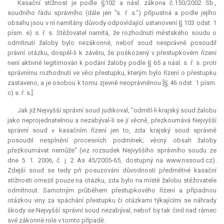
Kasační stížnost je podle §102 a násl. zákona č.150/2002 Sb.,
soudního řádu správního (dále jen "s. ř .s.“) přípustná a podle jejího
obsahu jsou v ní namítány důvody odpovídající ustanovení § 103 odst. 1
písm. e) s. ř. s. Stěžovatel namítá, že rozhodnutí městského soudu o
odmítnutí žaloby bylo nezákonné, neboť soud nesprávně posoudil
právní otázku, dospěl-li k závěru, že poškozený v přestupkovém řízení
není aktivně legitimován k podání žaloby podle § 65 a násl. s. ř. s. proti
správnímu rozhodnutí ve věci přestupku, kterým bylo řízení o přestupku
zastaveno, a je osobou k tomu zjevně neoprávněnou [§ 46 odst. 1 písm.
c) s. ř. s.].
Jak již Nejvyšší správní soud judikoval, "odmítl-li krajský soud žalobu
jako neprojednatelnou a nezabýval-li se jí věcně, přezkoumává Nejvyšší
správní soud v kasačním řízení jen to, zda krajský soud správně
posoudil nesplnění procesních podmínek; věcný obsah žaloby
přezkoumávat nemůže“ (viz rozsudek Nejvyššího správního soudu ze
dne 5. 1. 2006, č. j. 2 As 45/2005-65, dostupný na www.nssoud.cz).
Zdejší soud se tedy při posuzování důvodnosti předmětné kasační
stížnosti omezil pouze na otázku, zda bylo na místě žalobu stěžovatele
odmítnout. Samotným průběhem přestupkového řízení a případnou
otázkou viny za spáchání přestupku či otázkami týkajícími se náhrady
škody se Nejvyšší správní soud nezabýval, neboť by tak činil nad rámec
své zákonné role v tomto případě.