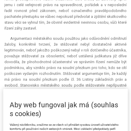
jemu i celé veřejnosti právo na spravedlnost, pořádek a v neposlední
řadě rovnost před zákonem, neboť označeného pravděpodobného
pachatele přestupku se vůbec nepokusil předvolat a zjištění skutkového
stavu věci se vyhnul tím, že obvinil evidentně nevinnou osobu, vůči které
řízení záhy zastavil.
Argumentaci městského soudu použitou jako odůvodnění odmítnutí
žaloby, konkrétně tvrzení, že stěžovatel nebyl dostatečně aktivně
legitimován, neboť jakožto poškozený nebyl v roli dotčeného účastníka,
považuje stěžovatel za obsolentní, neboť ustálená
judikatura
již dříve
dovodila, že plnohodnotné účastenství ve správním řízení nemůže být
podmínkou, aby vzniklo právo na soudní přezkum pro toho, kdo se cítí
poškozen vydaným rozhodnutím. Stěžovatel argumentuje tím, že každý
má právo na soudní přezkum podle čl. 36 Listiny základních práv a
svobod. Stanovisko městského soudu podle stěžovatele nepřípustně
zužuje jeho právo na přístup ke spravedlnosti.
Z výše uvedených důvodů navrhl stěžovatel rozhodnutí městského
Aby web fungoval jak má (souhlas
soudu zrušit a vrátit mu věc k dalšímu řízení.
s cookies)
II.
Vážený návštěvníku, snažíme se ze všech sil přinášet vysokou úroveň uživatelského
Žalovaný ve svém vyjádření trvá na tom, že jednání J. S. nebylo v
komfortu při používání našich webových stránek. Mezi základní předpoklady patří