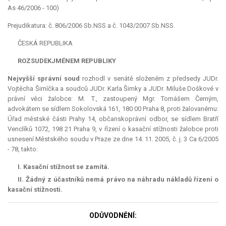
As 46/2006 - 100)
Prejudikatura: č. 806/2006 Sb.NSS a č. 1043/2007 Sb.NSS.
ČESKÁ REPUBLIKA
ROZSUDEK
JMÉNEM REPUBLIKY
Nejvyšší správní soud
rozhodl v senátě složeném z předsedy JUDr.
Vojtěcha Šimíčka a soudců JUDr. Karla Šimky a JUDr. Miluše Doškové v
právní věci žalobce: M. T., zastoupený Mgr. Tomášem Černým,
advokátem se sídlem Sokolovská 161, 180 00 Praha 8, proti žalovanému:
Úřad městské části Prahy 14, občanskoprávní odbor, se sídlem Bratří
Venclíků 1072, 198 21 Praha 9, v řízení o kasační stížnosti žalobce proti
usnesení Městského soudu v Praze ze dne 14. 11. 2005, č. j. 3 Ca 6/2005
- 78, takto:
I. Kasační stížnost se zamítá.
II. Žádný z účastníků nemá právo na náhradu nákladů řízení o
kasační stížnosti.
ODŮVODNĚNÍ: