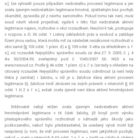
s.], lze vyhradit pouze případům nedostatku procesní legitimace a jen
zcela zjevným nedostatkům legitimace hmotné, zjistitelným bez pochyb
okamžitě, zpravidla již z návrhu samotného. Pokud tomu tak není, musí
soud návrh věcně projednat; vyjde-li v této fázi nedostatek aktivní
legitimace najevo, rozhodne o věci rozsudkem. Neučiní-li tak, postupuje
v rozporu s čl. 36 odst. 1 Listiny základních práv a svobod a zatěžuje
řízení jinou vadou, která mohla mít za následek nezákonné rozhodnutí o
věci samé [§ 103 odst. 1 písm. d) a § 109 odst. 3 věta za středníkem s. ř.
s.], viz rozsudek Nejvyššího správního soudu ze dne 27. 9. 2005, č. j. 4
As 50/2004-59, zveřejněný pod č. 1043/2007 Sb. NSS a na
www.nssoud.cz. Podle § 46 odst. 1 písm. c) s. ř. s. lze tedy s ohledem na
citovaný rozsudek Nejvyššího správního soudu odmítnout (a není tedy
třeba ji zamítat) i žalobu, u níž je u žalobce dána aktivní procesní
legitimace (tj. žalobce tvrdí zkrácení na svých právech v intencích § 65
odst. 1 či 2 s. ř. s.), avšak zcela zjevně není dána aktivní hmotněprávní
legitimace.
Stěžovatel nebyl stižen zcela zjevným nedostatkem aktivní
hmotněprávní legitimace v té části žaloby, jíž brojil proti výroku
přestupkového správního rozhodnutí o náhradě jeho škody jako
poškozeného, neboť bylo představitelné, že uvedený výrok mohl být
nesprávný (o tom, že měl procesní legitimaci, není jakýchkoli pochyb,
neboť – zcela v intencích § 65 odst. 1 s. ř. s. – tvrdil ve vztahu k oběma