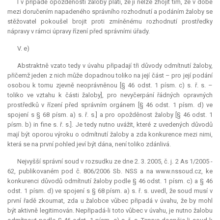
I v případě opožděnosti žaloby platí, že ji nelze zhojit tím, že v době
mezi doručením napadeného správního rozhodnutí a podáním žaloby se
stěžovatel pokoušel brojit proti zmíněnému rozhodnutí prostředky
nápravy v rámci úpravy řízení před správními úřady.
V. e)
Abstraktně vzato tedy v úvahu připadají tři důvody odmítnutí žaloby,
přičemž jeden z nich může dopadnou toliko na její část – pro její podání
osobou k tomu zjevně neoprávněnou [§ 46 odst. 1 písm. c) s. ř. s. –
toliko ve vztahu k části žaloby], pro nevyčerpání řádných opravných
prostředků v řízení před správním orgánem [§ 46 odst. 1 písm. d) ve
spojení s § 68 písm. a) s. ř. s.] a pro opožděnost žaloby [§ 46 odst. 1
písm. b)
in fine
s. ř. s.]. Je tedy nutno uvážit, které z uvedených důvodů
mají být oporou výroku o odmítnutí žaloby a zda konkurence mezi nimi,
která se na první pohled jeví být dána, není toliko zdánlivá.
Nejvyšší správní soud v rozsudku ze dne 2. 3. 2005, č. j. 2 As 1/2005 -
62, publikovaném pod č. 806/2006 Sb. NSS a na www.nssoud.cz, ke
konkurenci důvodů odmítnutí žaloby podle § 46 odst. 1 písm. c) a § 46
odst. 1 písm. d) ve spojení s § 68 písm. a) s. ř. s. uvedl, že soud musí v
první řadě zkoumat, zda u žalobce vůbec připadá v úvahu, že by mohl
být aktivně legitimován. Nepřipadá-li toto vůbec v úvahu, je nutno žalobu