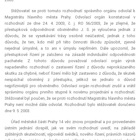
Stěžovatel se proti tomuto rozhodnutí správního orgánu odvolal k
Magistrátu hlavního města Prahy. Odvolací orgán konstatoval v
rozhodnutí ze dne 24. 4. 2003, č. j. RO 56/2003, že je zřejmé, že
přestupková odpovědnost obviněného J. S. je vyloučena jednak z
důvodu, že se vysekávání trávy osobně neúčastnil, jednak z toho
důvodu, že ten, kdo měl při této činnosti škodu způsobit, zjevně
nejednal úmyslně, a to ani v úmyslu nepřímém. Dále upozornil, že
přestupkové řízení je založeno na zásadě individuální odpovědnosti
pachatele. Z tohoto důvodu považoval odvolací orgán výrok
napadeného rozhodnutí o zastavení řízení z důvodu neprokázaného
skutku za chybné, neboť řízení mělo být zastaveno z důvodu, že skutek
nespáchal obviněný z přestupku, jelikož se jednalo o důvod
nejpříznivější pro obviněného. Odvolací orgán rozhodnutí zrušil a vrátil
správnímu orgánu prvního stupně k novému projednání a rozhodnutí.
Stěžovatel byl poučen, že se proti rozhodnutí Magistrátu hlavního města
Prahy není možné dále odvolat. Rozhodnutí bylo stěžovateli doručeno
dne 9. 5. 2003.
Úřad městské části Prahy 14 věc znovu projednal a po provedeném
ústním jednání dospěl, jak ve svém rozhodnutí uvedl, na základě
zjištěných skutečností, výpovědí svědků, nového řízení, právních názorů