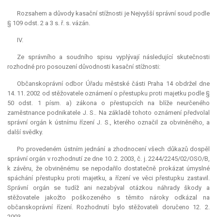
Rozsahem a důvody kasační stížnosti je Nejvyšší správní soud podle
§ 109 odst. 2 a 3 s. ř. s. vázán.
IV.
Ze správního a soudního spisu vyplývají následující skutečnosti
rozhodné pro posouzení důvodnosti kasační stížnosti:
Občanskoprávní odbor Úřadu městské části Praha 14 obdržel dne
14. 11. 2002 od stěžovatele oznámení o přestupku proti majetku podle §
50 odst. 1 písm. a) zákona o přestupcích na blíže neurčeného
zaměstnance podnikatele J. S.. Na základě tohoto oznámení předvolal
správní orgán k ústnímu řízení J. S., kterého označil za obviněného, a
další svědky.
Po provedeném ústním jednání a zhodnocení všech důkazů dospěl
správní orgán v rozhodnutí ze dne 10. 2. 2003, č. j. 2244/2245/02/OSO/B,
k závěru, že obviněnému se nepodařilo dostatečně prokázat úmyslné
spáchání přestupku proti majetku, a řízení ve věci přestupku zastavil.
Správní orgán se tudíž ani nezabýval otázkou náhrady škody a
stěžovatele jakožto poškozeného s těmito nároky odkázal na
občanskoprávní řízení. Rozhodnutí bylo stěžovateli doručeno 12. 2.
2003.