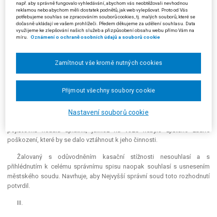
rozporu se zákonem, a odkazuje na vyjádření svých nadřízených orgánů,
např. aby správně fungovalo vyhledávání, abychom vás neobtěžovali nevhodnou
reklamou nebo abychom měli dostatek podnětů, jak web vylepšovat. Proto od Vás
Magistrátu hl. m. Prahy a Ministerstva vnitra. Žalovaný stejně jako jeho
potřebujeme souhlas se zpracováním souborů cookies, tj. malých souborů, které se
nadřízené orgány zastávají názor, že se jedná o kauzu, která z hlediska
dočasně ukládají ve vašem prohlížeči. Předem děkujeme za udělení souhlasu. Data
využijeme ke zlepšování našich služeb a přizpůsobení obsahu webu přímo Vám na
škody vzniklé žalobci přísluší do pracovního a občanského práva.
míru.
Oznámení o ochraně osobních údajů a souborů cookie
Jednotni jsou též v názoru, že pokud by celá věc měla být řešena podle
ustanovení § 50 zákona o přestupcích, musel by zde být prokázán
úmysl zaměstnance firmy, který údajné poškození auta kamínkem
Zamítnout vše kromě nutných cookies
odlétnuvším při vysekávání trávy (to měl být čin, který měl naplnit
skutkovou podstatu přestupku – pozn. NSS) zavinil. Jak však z celého
Přijmout všechny soubory cookie
případu vyplývá, jednalo se o způsobení škody z nedbalosti, a to
osobami k tomu tímto podnikatelem určenými a při jeho činnosti. Daný
podnikatel byl též řádně pojištěn, takže celá věc mohla být řešena z jeho
Nastavení souborů cookie
pojistky. Jak ovšem vyplynulo z jeho výslechu, náhrada se přes
pojišťovnu nedala uplatnit, jelikož na voze nebylo zjištěno žádné
poškození, které by se dalo vztáhnout k jeho činnosti.
Žalovaný s odůvodněním kasační stížnosti nesouhlasí a s
přihlédnutím k celému správnímu spisu naopak souhlasí s usnesením
městského soudu. Navrhuje, aby Nejvyšší správní soud toto rozhodnutí
potvrdil.
III.