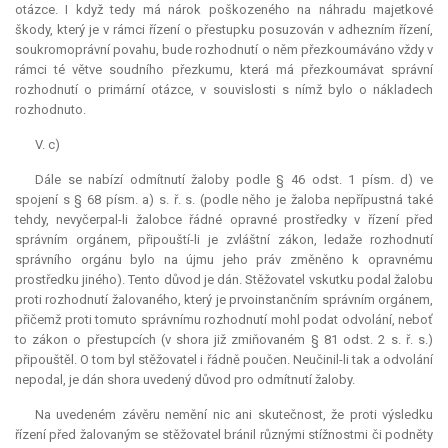
otázce. I když tedy má nárok poškozeného na náhradu majetkové
škody, který je v rámci řízení o přestupku posuzován v adhezním řízení,
soukromoprávní povahu, bude rozhodnutí o něm přezkoumáváno vždy v
rámci té větve soudního přezkumu, která má přezkoumávat správní
rozhodnutí o primární otázce, v souvislosti s nímž bylo o nákladech
rozhodnuto.
V. c)
Dále se nabízí odmítnutí žaloby podle § 46 odst. 1 písm. d) ve
spojení s § 68 písm. a) s. ř. s. (podle něho je žaloba nepřípustná také
tehdy, nevyčerpal-li žalobce řádné opravné prostředky v řízení před
správním orgánem, připouští-li je zvláštní zákon, ledaže rozhodnutí
správního orgánu bylo na újmu jeho práv změněno k opravnému
prostředku jiného). Tento důvod je dán. Stěžovatel vskutku podal žalobu
proti rozhodnutí žalovaného, který je prvoinstančním správním orgánem,
přičemž proti tomuto správnímu rozhodnutí mohl podat odvolání, neboť
to zákon o přestupcích (v shora již zmiňovaném § 81 odst. 2 s. ř. s.)
připouštěl. O tom byl stěžovatel i řádně poučen. Neučinil-li tak a odvolání
nepodal, je dán shora uvedený důvod pro odmítnutí žaloby.
Na uvedeném závěru nemění nic ani skutečnost, že proti výsledku
řízení před žalovaným se stěžovatel bránil různými stížnostmi či podněty