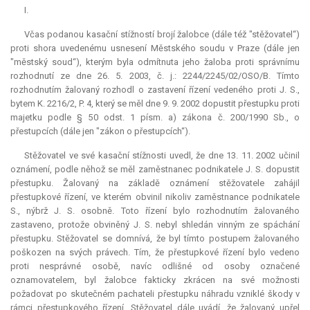
I.
Včas podanou kasační stížností brojí žalobce (dále též "stěžovatel“)
proti shora uvedenému usnesení Městského soudu v Praze (dále jen
"městský soud“), kterým byla odmítnuta jeho žaloba proti správnímu
rozhodnutí ze dne 26. 5. 2003, č. j.: 2244/2245/02/OSO/B. Tímto
rozhodnutím žalovaný rozhodl o zastavení řízení vedeného proti J. S.,
bytem K. 2216/2, P. 4, který se měl dne 9. 9. 2002 dopustit přestupku proti
majetku podle § 50 odst. 1 písm. a) zákona č. 200/1990 Sb., o
přestupcích (dále jen "zákon o přestupcích“).
Stěžovatel ve své kasační stížnosti uvedl, že dne 13. 11. 2002 učinil
oznámení, podle něhož se měl zaměstnanec podnikatele J. S. dopustit
přestupku. Žalovaný na základě oznámení stěžovatele zahájil
přestupkové řízení, ve kterém obvinil nikoliv zaměstnance podnikatele
S., nýbrž J. S. osobně. Toto řízení bylo rozhodnutím žalovaného
zastaveno, protože obviněný J. S. nebyl shledán vinným ze spáchání
přestupku. Stěžovatel se domnívá, že byl tímto postupem žalovaného
poškozen na svých právech. Tím, že přestupkové řízení bylo vedeno
proti nesprávné osobě, navíc odlišné od osoby označené
oznamovatelem, byl žalobce fakticky zkrácen na své možnosti
požadovat po skutečném pachateli přestupku náhradu vzniklé škody v
rámci přestupkového řízení. Stěžovatel dále uvádí, že žalovaný upřel