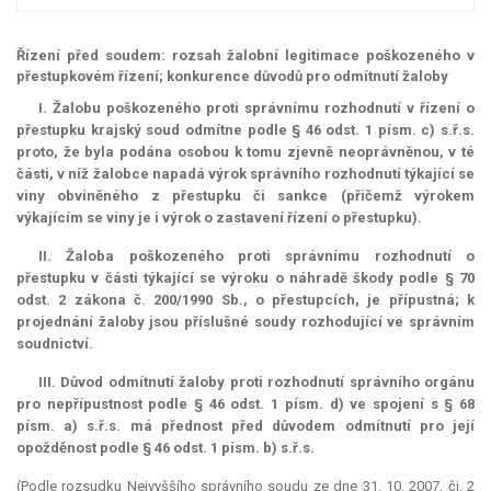
Řízení před soudem: rozsah žalobní legitimace poškozeného v
přestupkovém řízení; konkurence důvodů pro odmítnutí žaloby
I. Žalobu poškozeného proti správnímu rozhodnutí v řízení o
přestupku krajský soud odmítne podle § 46 odst. 1 písm. c) s.ř.s.
proto, že byla podána osobou k tomu zjevně neoprávněnou, v té
části, v níž žalobce napadá výrok správního rozhodnutí týkající se
viny obviněného z přestupku či sankce (přičemž výrokem
výkajícím se viny je i výrok o zastavení řízení o přestupku).
II. Žaloba poškozeného proti správnímu rozhodnutí o
přestupku v části týkající se výroku o náhradě škody podle § 70
odst. 2 zákona č. 200/1990 Sb., o přestupcích, je přípustná; k
projednání žaloby jsou příslušné soudy rozhodující ve správním
soudnictví.
III. Důvod odmítnutí žaloby proti rozhodnutí správního orgánu
pro nepřípustnost podle § 46 odst. 1 písm. d) ve spojení s § 68
písm. a) s.ř.s. má přednost před důvodem odmítnutí pro její
opožděnost podle § 46 odst. 1 písm. b) s.ř.s.
(Podle rozsudku Nejvyššího správního soudu ze dne 31. 10. 2007, čj. 2