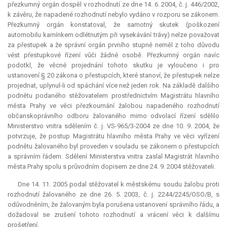
přezkumný orgán dospěl v rozhodnutí ze dne 14. 6. 2004, č. j. 446/2002,
k závěru, že napadené rozhodnutí nebylo vydáno v rozporu se zákonem.
Přezkumný orgán konstatoval, že samotný skutek (poškození
automobilu kamínkem odlétnutým při vysekávání trávy) nelze považovat
za přestupek a že správní orgán prvního stupně neměl z toho důvodu
vést přestupkové řízení vůči žádné osobě. Přezkumný orgán navíc
podotkl, že věcné projednání tohoto skutku je vyloučeno i pro
ustanovení § 20 zákona o přestupcích, které stanoví, že přestupek nelze
projednat, uplynul-li od spáchání více než jeden rok. Na základě dalšího
podnětu podaného stěžovatelem prostřednictvím Magistrátu hlavního
města Prahy ve věci přezkoumání žalobou napadeného rozhodnutí
občanskoprávního odboru žalovaného mimo odvolací řízení sdělilo
Ministerstvo vnitra sdělením č. j. VS-965/3-2004 ze dne 10. 9. 2004, že
potvrzuje, že postup Magistrátu hlavního města Prahy ve věci vyřízení
podnětu žalovaného byl proveden v souladu se zákonem o přestupcích
a správním řádem. Sdělení Ministerstva vnitra zaslal Magistrát hlavního
města Prahy spolu s průvodním dopisem ze dne 24. 9. 2004 stěžovateli.
Dne 14. 11. 2005 podal stěžovatel k městskému soudu žalobu proti
rozhodnutí žalovaného ze dne 26. 5. 2003, č. j. 2244/2245/OSO/B, s
odůvodněním, že žalovaným byla porušena ustanovení správního řádu, a
dožadoval se zrušení tohoto rozhodnutí a vrácení věci k dalšímu
prošetření.