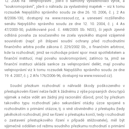
12. 2006 na "veřejnoprávní“, jde-li o samotný vyvlastňovací výrok, a
"soukromoprávní“, jde-li o náhradu za vyvlastněný majetek – viz k tomu
rozsudek Nejvyššího správního soudu ze dne 26. 10. 2006, č. j. 2 As
8/2006-130, dostupný na www.nssoud.cz, a usnesení rozšířeného
senátu Nejvyššího správního soudu ze dne 12. 10. 2004, č. j. 4 As
47/2003-50, publikované pod. č. 448/2005 Sb. NSS), či jejich zjevně
odlišná povaha za současného ne zcela vysokého stupně vzájemné
souvislosti (např. při štěpení soudní ochrany před rozhodnutími
finančního
arbitra
podle zákona č. 229/2002 Sb., o finančním arbitrovi,
kde ta rozhodnutí, jimiž se rozhoduje právní spor mezi spotřebitelem a
finanční institucí, mají povahu soukromoprávní, zatímco ta, jimiž se
finanční instituci ukládá sankce za veřejnoprávní delikt, mají povahu
veřejnoprávní viz k tomu rozsudek Nejvyššího správního soudu ze dne
19. 4. 2007, č. j. 2 Afs 176/2006-96, dostupný na www.nssoud.cz).
Soudní přezkum rozhodnutí o náhradě škody poškozeného v
přestupkovém řízení nelze řadit k žádnému z výše popsaných dvou typů
výjimek a nelze vidět ani žádný jiný racionální důvod, proč by přezkum
takového typu rozhodnutí jako sekundární otázky úzce spojené s
rozhodnutím o primární otázce, tj. o vině obviněného z přestupku (tedy
jakéhokoli rozhodnutí, jímž se řízení o přestupku končí, tedy i rozhodnutí
o zastavení přestupkového řízení v případě stěžovatele), měl být
výjimečně oddělen od režimu soudního přezkumu rozhodnutí o primární