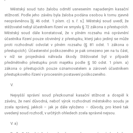
Městský soud tuto žalobu odmítl usnesením napadeným kasační
stížností. Podle jeho závěru byla žaloba podána osobou k tomu zjevně
neoprávněnou [§ 46 odst. 1 písm. c) s. ř. s.]. Městský soud uvedl, že
stěžovatel nebyl účastníkem řízení ve smyslu § 72 zákona o přestupcích.
Městský soud dále konstatoval, že v plném rozsahu má oprávnění
účastníka řízení pouze obviněný z přestupku, který jako jediný se může
proti rozhodnutí odvolat v plném rozsahu (§ 81 odst. 1 zákona o
přestupcích). Účastenství poškozeného je pak omezeno jen na tu část,
v níž se projednává náhrada škody. Stěžovatel byl v případě
předmětného přestupku proti majetku podle § 50 odst. 1 písm. a)
zákona o přestupcích pouze oznamovatelem a zároveň účastníkem
přestupkového řízení v procesním postavení poškozeného.
V.
Nejvyšší správní soud přezkoumal kasační stížnost a dospěl k
závěru, že není důvodná, neboť výrok rozhodnutí městského soudu je
zcela správný, jakkoli – jak je dále vyloženo – důvody, pro které tak
uvedený soud rozhodl, v určitých ohledech zcela správné nejsou.
V. a)