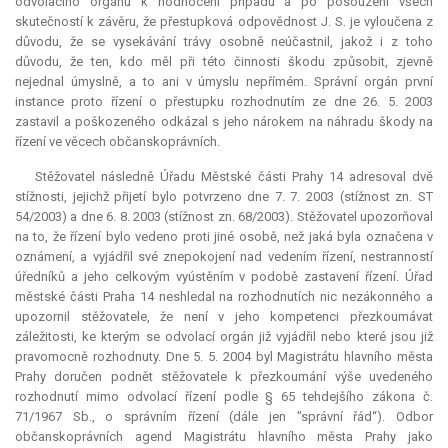
odvolacího orgánu k hodnocení případu a po posouzení všech
skutečností k závěru, že přestupková odpovědnost J. S. je vyloučena z
důvodu, že se vysekávání trávy osobně neúčastnil, jakož i z toho
důvodu, že ten, kdo měl při této činnosti škodu způsobit, zjevně
nejednal úmyslně, a to ani v úmyslu nepřímém. Správní orgán první
instance proto řízení o přestupku rozhodnutím ze dne 26. 5. 2003
zastavil a poškozeného odkázal s jeho nárokem na náhradu škody na
řízení ve věcech občanskoprávních.
Stěžovatel následně Úřadu Městské části Prahy 14 adresoval dvě
stížnosti, jejichž přijetí bylo potvrzeno dne 7. 7. 2003 (stížnost zn. ST
54/2003) a dne 6. 8. 2003 (stížnost zn. 68/2003). Stěžovatel upozorňoval
na to, že řízení bylo vedeno proti jiné osobě, než jaká byla označena v
oznámení, a vyjádřil své znepokojení nad vedením řízení, nestranností
úředníků a jeho celkovým vyústěním v podobě zastavení řízení. Úřad
městské části Praha 14 neshledal na rozhodnutích nic nezákonného a
upozornil stěžovatele, že není v jeho kompetenci přezkoumávat
záležitosti, ke kterým se odvolací orgán již vyjádřil nebo které jsou již
pravomocně rozhodnuty. Dne 5. 5. 2004 byl Magistrátu hlavního města
Prahy doručen podnět stěžovatele k přezkoumání výše uvedeného
rozhodnutí mimo odvolací řízení podle § 65 tehdejšího zákona č.
71/1967 Sb., o správním řízení (dále jen "správní řád“). Odbor
občanskoprávních agend Magistrátu hlavního města Prahy jako