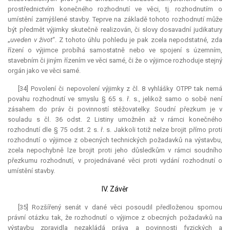
prostřednictvím konečného rozhodnutí ve věci, tj. rozhodnutím o
umístění zamýšlené stavby. Teprve na základě tohoto rozhodnutí může
být předmět výjimky skutečně realizován, či slovy dosavadní judikatury
„
uveden v život
“. Z tohoto úhlu pohledu je pak zcela nepodstatné, zda
řízení o výjimce probíhá samostatně nebo ve spojení s územním,
stavebním či jiným řízením ve věci samé, či že o výjimce rozhoduje stejný
orgán jako ve věci samé.
[34] Povolení či nepovolení výjimky z čl. 8 vyhlášky OTPP tak nemá
povahu rozhodnutí ve smyslu § 65 s. ř. s., jelikož samo o sobě není
zásahem do práv či povinností stěžovatelky. Soudní přezkum je v
souladu s čl. 36 odst. 2 Listiny umožněn až v rámci konečného
rozhodnutí dle § 75 odst. 2 s. ř. s. Jakkoli totiž nelze brojit přímo proti
rozhodnutí o výjimce z obecných technických požadavků na výstavbu,
zcela nepochybně lze brojit proti jeho důsledkům v rámci soudního
přezkumu rozhodnutí, v projednávané věci proti vydání rozhodnutí o
umístění stavby.
IV. Závěr
[35] Rozšířený senát v dané věci posoudil předloženou spornou
právní otázku tak, že rozhodnutí o výjimce z obecných požadavků na
výstavbu zpravidla nezakládá práva a povinnosti fyzických a