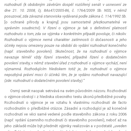
rozhodnutí (k obdobným závěrům dospěl rozšířený senát v usnesení ze
dne 21. 10. 2008, čj. 8As47/2005-86, č. 1764/2009 Sb. NSS, v němž
posuzoval, zda závazná stanoviska vydávaná podle zákona č. 114/1992 Sb.
[o ochraně přírody a krajiny]
jsou samostatně přezkoumatelná ve
správním soudnictví). V řízení o výjimce je tak s definitivní platností
rozhodnuto o tom, zda se výjimka v konkrétním případě povoluje, či nikoliv.
Rozhodnutí o výjimce nemá charakter zatímnosti či dočasnosti a jeho
účinky nejsou omezeny pouze na období do vydání rozhodnutí konečného
(např. stavebního povolení). Skutečnost, že na rozhodnutí o výjimce
navazuje téměř vždy řízení stavební, případně řízení o dodatečném
povolení stavby, v němž stavební úřad z rozhodnutí o výjimce vychází, není
významná. Rozhodujícím hlediskem totiž je, že rozhodnutí o výjimce
nepozbývá právní moci či účinků tím, že je vydáno rozhodnutí navazující
(zde: rozhodnutí o dodatečném povolení stavby).
“
Osmý senát naopak setrvává na svém původním názoru. Rozhodnutí
o výjimce obstojí i z hlediska obecného testu úkonů předběžné povahy.
Rozhodnutí o výjimce je ve vztahu k vlastnímu rozhodnutí
de facto
rozhodnutím o předběžné otázce. Zásadní a rozhodující je až konečné
rozhodnutí ve věci samé vedené podle stavebního zákona z roku 2006
(např. vydání územního rozhodnutí či stavebního povolení), neboť až na
jeho základě může být předmět výjimky realizován a v podstatě „
uveden