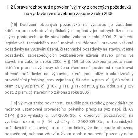
III.2 Úprava rozhodnutí o povolení výjimky z obecných požadavků
na výstavbu ve stavebním zákoně z roku 2006
[18] Dodržení obecných požadavků na výstavbu je zásadním
kritériem pro rozhodování příslušných orgánů v jednotlivých řízeních a
jiných postupech podle stavebního zákona z roku 2006. Z pohledu
legislativně technického není možné ani žádoucí upravovat veškeré
požadavky na využívání území, či technické požadavky na stavby, včetně
požadavků zabezpečujících bezbariérové užívání staveb přímo ve
stavebním zákoně z roku 2006. V § 169 tohoto zákona je proto všem
aktérům procesu výstavby uložena všeobecná povinnost respektovat
obecné požadavky na výstavbu, které jsou blíže konkretizovány
prováděcími předpisy, [srov. zejména § 53 odst. 4 písm. c), § 68 odst. 1
písm. c), § 90 písm. c), § 107, § 111, § 117 odst. 3, § 122 odst. 3 a § 129
odst. 2 písm. c) stavebního zákona z roku 2006].
[19] Výjimku z této povinnosti lze udělit pouze tehdy, předvídá-li tuto
možnost ustanovení prováděcího právního předpisu (viz např. čl. 63
OTPP, § 26 vyhlášky č. 501/2006 Sb., o obecných požadavcích na
využívání území, a § 54 vyhlášky č. 268/2009 Sb., o technických
požadavcích na stavby), a to za podmínky, že tím nebude ohrožena
bezpečnost, ochrana zdraví a života osob a sousední pozemky nebo