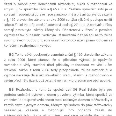
řízení o žalobě proti konečnému rozhodnutí, nikoli o rozhodnutí ve
smyslu § 67 správního řádu a § 65 s. ř. s. Přezkum správních aktů je ve
správním soudnictví upraven zcela autonomně a právní úprava obsažená
v § 169 stavebního zákona z roku 2006 se týká výlučně postupu uvnitř
tohoto řízení. Na případné účastenství podle § 27 odst. 2 správního řádu
nemají proto tyto závěry žádný vliv. Účastenství v řízení o povolení
výjimky se tak bude řídit uvedeným ustanovením, bez ohledu na to, že na
svých právech budou případní účastníci tohoto řízení přímo dotčeni až
konečným rozhodnutím ve věci.
[32] Tento závěr podporuje samotné znění § 169 stavebního zákona
z roku 2006, které stanoví, že o příslušné výjimce je oprávněn
rozhodnout vždy stavební úřad příslušný rozhodnout ve věci. Sám
stavební zákon z roku 2006 tedy předpokládá, že na rozhodnutí o
výjimce navazuje další akt stavebního úřadu, kterým je rozhodováno o
celém předmětu řízení, což ostatně není ani v projednávané věci sporné.
[33] Rozhodnutí o tom, že společnosti SG Real Estate byla pro
potřebu umístění bytového domu povolena výjimka, která spočívá ve
zmenšení odstupové vzdálenosti mezi rodinným domem stěžovatelky a
zamýšleným bytovým domem, žádným způsobem do práv stěžovatelky
nezasahuje. Zásadní a rozhodující pro případný zásah do
stěžovatelčiných práv je až umožnění realizace zamýšleného záměru