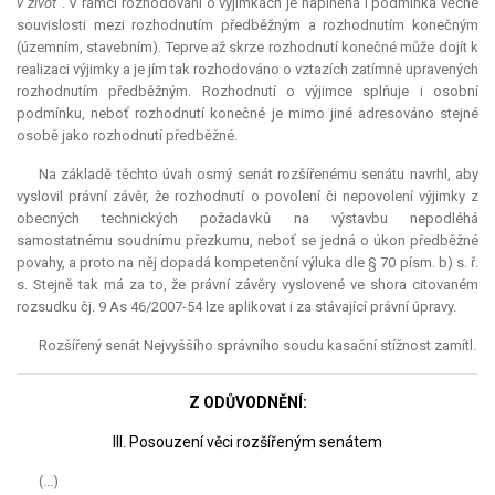
v život
“. V rámci rozhodování o výjimkách je naplněna i podmínka věcné
souvislosti mezi rozhodnutím předběžným a rozhodnutím konečným
(územním, stavebním). Teprve až skrze rozhodnutí konečné může dojít k
realizaci výjimky a je jím tak rozhodováno o vztazích zatímně upravených
rozhodnutím předběžným. Rozhodnutí o výjimce splňuje i osobní
podmínku, neboť rozhodnutí konečné je mimo jiné adresováno stejné
osobě jako rozhodnutí předběžné.
Na základě těchto úvah osmý senát rozšířenému senátu navrhl, aby
vyslovil právní závěr, že rozhodnutí o povolení či nepovolení výjimky z
obecných technických požadavků na výstavbu nepodléhá
samostatnému soudnímu přezkumu, neboť se jedná o úkon předběžné
povahy, a proto na něj dopadá kompetenční výluka dle § 70 písm. b) s. ř.
s. Stejně tak má za to, že právní závěry vyslovené ve shora citovaném
rozsudku čj. 9 As 46/2007-54 lze aplikovat i za stávající právní úpravy.
Rozšířený senát Nejvyššího správního soudu kasační stížnost zamítl.
Z ODŮVODNĚNÍ:
III. Posouzení věci rozšířeným senátem
(...)