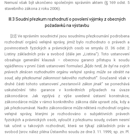
Nemusí však být ukončeno společným správním aktem (§ 169 odst. 5
stavebního zákona z roku 2006).
III.3 Soudní přezkum rozhodnutí o povolení výjimky z obecných
požadavků na výstavbu
[22] Ve správním soudnictví jsou soudnímu přezkoumání podrobena
rozhodnutí orgánů veřejné správy, jimiž bylo rozhodnuto o právech a
povinnostech fyzických a právnických osob ve smyslu čl. 36 odst. 2
Listiny základních práv a svobod (dále jen „Listina“). Toto ustanovení
obsahuje generální klausuli – obecnou garanci přístupu k soudu
vyjádřenou v první části ustanovení formulací „[k]
do tvrdí, že byl na svých
právech zkrácen rozhodnutím orgánu veřejné správy, může se obrátit na
soud, aby přezkoumal zákonnost takového rozhodnutí
“. Současně však v
druhé části tohoto ustanovení „
nestanoví-li zákon jinak
“ se ponechává
uskutečnění této garance v konkrétních případech na úvaze
zákonodárce. Jak vyplývá z výše uvedené ústavní konstrukce,
zákonodárce může v rámci konkrétního zákona dále upravit zda, kdy a
jak přezkoumávat. Nadto zákonodárce může některá rozhodnutí orgánu
veřejné správy, kterými je rozhodováno o subjektivních právech
fyzických a právnických osob, vyloučit z přezkumu soudy, ovšem nesmí
tak učinit u takových rozhodnutí, která se týkají základních práv a
svobod (srov. nález pléna Ústavního soudu ze dne 3. 11. 1999, sp. zn. Pl.