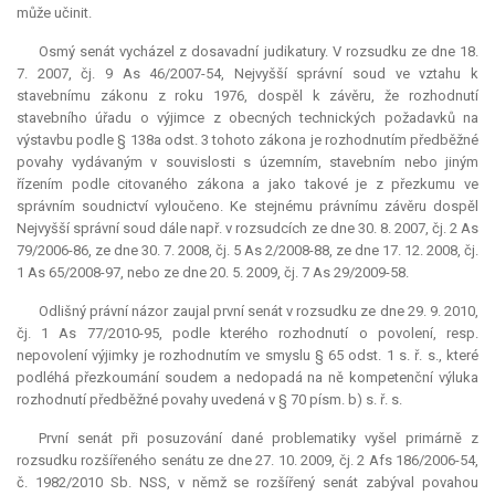
může učinit.
Osmý senát vycházel z dosavadní judikatury. V rozsudku ze dne 18.
7. 2007, čj. 9 As 46/2007-54, Nejvyšší správní soud ve vztahu k
stavebnímu zákonu z roku 1976, dospěl k závěru, že rozhodnutí
stavebního úřadu o výjimce z obecných technických požadavků na
výstavbu podle § 138a odst. 3 tohoto zákona je rozhodnutím předběžné
povahy vydávaným v souvislosti s územním, stavebním nebo jiným
řízením podle citovaného zákona a jako takové je z přezkumu ve
správním soudnictví vyloučeno. Ke stejnému právnímu závěru dospěl
Nejvyšší správní soud dále např. v rozsudcích ze dne 30. 8. 2007, čj. 2 As
79/2006-86, ze dne 30. 7. 2008, čj. 5 As 2/2008-88, ze dne 17. 12. 2008, čj.
1 As 65/2008-97, nebo ze dne 20. 5. 2009, čj. 7 As 29/2009-58.
Odlišný právní názor zaujal první senát v rozsudku ze dne 29. 9. 2010,
čj. 1 As 77/2010-95, podle kterého rozhodnutí o povolení, resp.
nepovolení výjimky je rozhodnutím ve smyslu § 65 odst. 1 s. ř. s., které
podléhá přezkoumání soudem a nedopadá na ně kompetenční výluka
rozhodnutí předběžné povahy uvedená v § 70 písm. b) s. ř. s.
První senát při posuzování dané problematiky vyšel primárně z
rozsudku rozšířeného senátu ze dne 27. 10. 2009, čj. 2 Afs 186/2006-54,
č. 1982/2010 Sb. NSS, v němž se rozšířený senát zabýval povahou