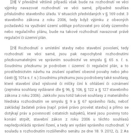
[28] V převážné většině případů však bude na rozhodnutí ve věci
výjimky navazovat rozhodnutí ve věci samé, případně souhlas
příslušného stavebního úřadu. V situacích předvídaných v § 169 odst. 3
stavebního zákona z roku 2006, tedy když výjimku z obecných
požadavků na využívání území uděluje pořizovatel pro účely územního
nebo regulačního plánu, bude na takové rozhodnutí navazovat právě
regulační či územní plán.
[29] Rozhodnutí o umístění stavby nebo stavební povolení, tedy
rozhodnutí ve věci samé, jsou pak nepochybně rozhodnutími
přezkoumatelnými ve správním soudnictví ve smyslu § 65 s. ř. s.
Soudnímu přezkumu je podroben i územní či regulační plán, a to
prostřednictvím návrhu na zrušení opatření obecné povahy nebo jeho
části (§ 101a s. ř. s.) Soudnímu přezkumu jsou podrobeny také souhlasy,
které stavební úřad výslovně či mlčky činí k ohlášení či oznámení
(zejména souhlasy vydávané dle § 96, § 106, § 122 a § 127 stavebního
zákona z roku 2006). Jakkoliv jsou totiž takové souhlasy z materiálního
hlediska rozhodnutím ve smyslu § 9 a § 67 správního řádu, neboť
zakládají žadateli práva (např. právě právo provést stavbu) a přímo se
dotýkají práv a povinností ostatních subjektů, které jsou povinny toto
konání strpět, stavební zákon z roku 2006 u těchto souhlasů
nepředpokládá správní řízení, a tedy ani vydání správního rozhodnutí. V
souladu s rozhodnutím rozšířeného senátu ze dne 18. 9. 2012, čj. 2 As