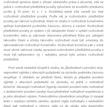
rozhodnutí správce daně o zřízení zástavního práva a zkoumal, zda se
jedná o rozhodnutí předběžné povahy vyloučené ze soudního přezkumu
podle § 70 písm. b) s. ř. s. Rozšířený senát zde zavedl tzv. test
rozhodnutí předběžné povahy. Podle něj je rozhodnutím předběžné
povahy jen takové rozhodnutí, které ve vztahu k rozhodnutí konečnému
splňuje kumulativně podmínku časovou, věcnou a osobní. Rozhodnutí
předběžné povahy je vydáno v již zahájeném řízení o vydání rozhodnutí
konečného nebo je zákonem stanovena přiměřená lhůta pro zahájení
takového řízení a účinky takového rozhodnutí musí být omezeny do
vykonatelnosti rozhodnutí konečného. Rozhodnutí konečné pak v sobě
musí věcně zahrnout vztahy upravené rozhodnutím předběžné povahy a
musí být adresováno mj. i subjektu, jemuž bylo určeno rozhodnutí
předběžné.
První senát následně dospěl k závěru, že „[r]
ozhodnutí o povolení, resp.
nepovolení výjimky z obecných požadavků na výstavbu podmínku časovou
nesplňuje. S ohledem na předmět řízení, kterým je případné povolení
výjimky z obecných požadavků na výstavbu, se jedná o rozhodnutí
konečné. Navazující rozhodnutí (typicky stavební povolení nebo rozhodnutí
o dodatečném povolení stavby) musí předmětné rozhodnutí respektovat a
je jeho obsahem vázáno. Potenciálnímu stavebníkovi umožňuje či naopak
brání v realizaci určitého záměru; správní orgán rozhodující v následném
řízení pak rozhodnutí o výjimce váže co do výroku jeho konečného