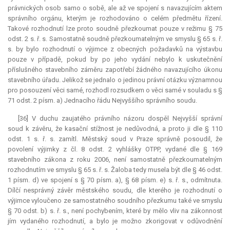
právnických osob samo o sobě, ale až ve spojení s navazujícím aktem
správního orgánu, kterým je rozhodováno o celém předmětu řízení.
Takové rozhodnutí lze proto soudně přezkoumat pouze v režimu § 75
odst. 2 s. ř. s. Samostatně soudně přezkoumatelným ve smyslu § 65 s. ř.
s. by bylo rozhodnutí o výjimce z obecných požadavků na výstavbu
pouze v případě, pokud by po jeho vydání nebylo k uskutečnění
příslušného stavebního záměru zapotřebí žádného navazujícího úkonu
stavebního úřadu. Jelikož se jednalo o jedinou právní otázku významnou
pro posouzení věci samé, rozhodl rozsudkem o věci samé v souladu s §
71 odst. 2 písm. a) Jednacího řádu Nejvyššího správního soudu.
[36] V duchu zaujatého právního názoru dospěl Nejvyšší správní
soud k závěru, že kasační stížnost je nedůvodná, a proto ji dle § 110
odst. 1 s. ř. s. zamítl. Městský soud v Praze správně posoudil, že
povolení výjimky z čl. 8 odst. 2 vyhlášky OTPP, vydané dle § 169
stavebního zákona z roku 2006, není samostatně přezkoumatelným
rozhodnutím ve smyslu § 65 s. ř. s. Žaloba tedy musela být dle § 46 odst.
1 písm. d) ve spojení s § 70 písm. a), § 68 písm. e) s. ř. s., odmítnuta.
Dílčí nesprávný závěr městského soudu, dle kterého je rozhodnutí o
výjimce vyloučeno ze samostatného soudního přezkumu také ve smyslu
§ 70 odst. b) s. ř. s., není pochybením, které by mělo vliv na zákonnost
jím vydaného rozhodnutí, a bylo je možno zkorigovat v odůvodnění