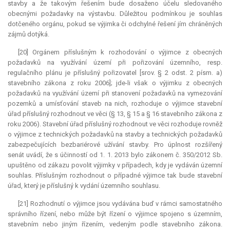
stavby a že takovým řešením bude dosaženo účelu sledovaného
obecnými požadavky na výstavbu. Důležitou podmínkou je souhlas
dotčeného orgánu, pokud se výjimka či odchylné řešení jím chráněných
zájmů dotýká.
[20] Orgánem příslušným k rozhodování o výjimce z obecných
požadavků na využívání území při pořizování územního, resp.
regulačního plánu je příslušný pořizovatel [srov. § 2 odst. 2 písm. a)
stavebního zákona z roku 2006]; jde-li však o výjimku z obecných
požadavků na využívání území při stanovení požadavků na vymezování
pozemků a umísťování staveb na nich, rozhoduje o výjimce stavební
úřad příslušný rozhodnout ve věci (§ 13, § 15 a § 16 stavebního zákona z
roku 2006). Stavební úřad příslušný rozhodnout ve věci rozhoduje rovněž
o výjimce z technických požadavků na stavby a technických požadavků
zabezpečujících bezbariérové užívání stavby. Pro úplnost rozšířený
senát uvádí, že s účinností od 1. 1. 2013 bylo zákonem č. 350/2012 Sb.
upuštěno od zákazu povolit výjimky v případech, kdy je vydáván územní
souhlas. Příslušným rozhodnout o případné výjimce tak bude stavební
úřad, který je příslušný k vydání územního souhlasu.
[21] Rozhodnutí o výjimce jsou vydávána buď v rámci samostatného
správního řízení, nebo může být řízení o výjimce spojeno s územním,
stavebním nebo jiným řízením, vedeným podle stavebního zákona.