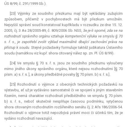
ÚS 8/99, č. 291/1999 Sb.).
[23] Výjimky ze soudního přezkumu mají být vykládány zužujícím
způsobem, přičemž v pochybnostech má být přezkum umožněn.
Nejvyšší správní soud konstatoval kupříkladu v rozsudku ze dne 15. 12.
2005, čj. 3 As 28/2005-89, č. 809/2006 Sb. NSS, že
je-li sporné, zda se na
rozhodnutí správního orgánu vztahuje kompetenční výluka ve smyslu § 70
s. ř. s., je zapotřebí zvolit výklad maximálně dbající zachování práva na
přístup k soudu.
Stejné požadavky formuluje taktéž
judikatura
Ústavního
soudu (namátkou viz kupř. shora citovaný nález sp. zn. Pl. ÚS 8/99).
[24] Ve smyslu § 70 s. ř. s. jsou ze soudního přezkumu vyloučeny
mimo jiného úkony správního orgánu, které nejsou rozhodnutími [§ 70
písm. a) s. ř. s. ], a úkony předběžné povahy [§ 70 písm. b) s. ř. s.].
[25] Rozhodnutí o výjimce z obecných technických požadavků na
výstavbu, ať už je vydáváno samostatně či ve spojení s jiným stavebním
řízením, nemá charakter rozhodnutí předběžného ve smyslu § 70 písm.
b) s. ř. s., neboť skutečně nesplňuje časovou podmínku, vytyčenou
shora citovaným rozhodnutím rozšířeného senátu čj. 2 Afs 186/2006-54.
Rozhodnutí o výjimce totiž nepozbývá právní moci či účinků tím, že je
vydáno rozhodnutí navazující.