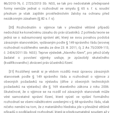
86/2010-76, č. 2725/2013 Sb. NSS, se tak pro nedostatek předepsané
formy nemůže jednat o rozhodnutí ve smyslu § 65 s. ř. s; soudní
přezkum je však zajištěn prostřednictvím žaloby na ochranu před
nezákonným zásahem (§ 82 s. ř. s).
[30] Rozhodnutím o výjimce tak v převážné většině případů
nedochází ke konečnému zásahu do práv účastníků. Z pohledu teorie se
jedná se o subsumovaný správní akt, který se svou povahou podobá
závazným stanoviskům, vydávaným podle § 149 správního řádu (srovnej
rozhodnutí rozšířeného senátu ze dne 23. 8. 2011, čj. 2 As 75/2009-113,
č. 2434/2011 Sb. NSS). Teprve výsledek „
hlavního řízení
“, pro jehož účely
žadatel o povolení výjimky usiluje, je způsobilý skutečného
(kvalifikovaného) zkrácení práv účastníků řízení.
[31] Rozšířený senát si je vědom rozdílů mezi úpravou závazných
stanovisek podle § 149 správního řádu a rozhodnutí o výjimce z
obecných požadavků na výstavbu (dříve z obecných technických
požadavků na výstavbu) dle § 169 stavebního zákona z roku 2006.
Skutečnost, že o výjimce se na rozdíl od závazných stanovisek může
vést samostatné správní řízení, které vyústí ve vydání formálního
rozhodnutí se všemi náležitostmi uvedenými v § 68 správního řádu, však
ničeho nemění na tom, že z materiálního hlediska jde v převážné většině
případů o podkladové rozhodnutí, které je přezkoumatelné soudem až v