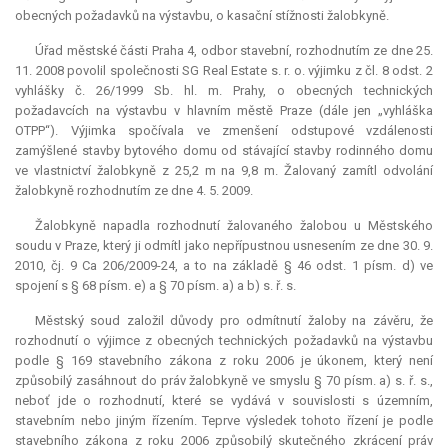
obecných požadavků na výstavbu, o kasační stížnosti žalobkyně.
Úřad městské části Praha 4, odbor stavební, rozhodnutím ze dne 25.
11. 2008 povolil společnosti SG Real Estate s. r. o. výjimku z čl. 8 odst. 2
vyhlášky č. 26/1999 Sb. hl. m. Prahy, o obecných technických
požadavcích na výstavbu v hlavním městě Praze (dále jen „vyhláška
OTPP“). Výjimka spočívala ve zmenšení odstupové vzdálenosti
zamýšlené stavby bytového domu od stávající stavby rodinného domu
ve vlastnictví žalobkyně z 25,2 m na 9,8 m. Žalovaný zamítl odvolání
žalobkyně rozhodnutím ze dne 4. 5. 2009.
Žalobkyně napadla rozhodnutí žalovaného žalobou u Městského
soudu v Praze, který ji odmítl jako nepřípustnou usnesením ze dne 30. 9.
2010, čj. 9 Ca 206/2009-24, a to na základě § 46 odst. 1 písm. d) ve
spojení s § 68 písm. e) a § 70 písm. a) a b) s. ř. s.
Městský soud založil důvody pro odmítnutí žaloby na závěru, že
rozhodnutí o výjimce z obecných technických požadavků na výstavbu
podle § 169 stavebního zákona z roku 2006 je úkonem, který není
způsobilý zasáhnout do práv žalobkyně ve smyslu § 70 písm. a) s. ř. s.,
neboť jde o rozhodnutí, které se vydává v souvislosti s územním,
stavebním nebo jiným řízením. Teprve výsledek tohoto řízení je podle
stavebního zákona z roku 2006 způsobilý skutečného zkrácení práv