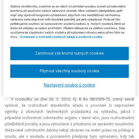
odstupové vzdálenosti od domu stěžovatelky, a to s odkazem na právní
Vážený návštěvníku, snažíme se ze všech sil přinášet vysokou úroveň uživatelského
moc rozhodnutí o výjimce.
komfortu při používání našich webových stránek. Mezi základní předpoklady patří
např. aby správně fungovalo vyhledávání, abychom vás neobtěžovali nevhodnou
reklamou nebo abychom měli dostatek podnětů, jak web vylepšovat. Proto od Vás
O výjimce rozhoduje stejný správní orgán, který umísťuje stavbu, a o
potřebujeme souhlas se zpracováním souborů cookies, tj. malých souborů, které se
obou otázkách může rozhodnout ve sloučeném řízení. Stěžovatelka se
dočasně ukládají ve vašem prohlížeči. Předem děkujeme za udělení souhlasu. Data
využijeme ke zlepšování našich služeb a přizpůsobení obsahu webu přímo Vám na
domnívá, že územní řízení z hlediska vzájemných odstupů staveb bude
míru.
Oznámení o ochraně osobních údajů a souborů cookie
pouhou formalitou a v rámci přezkumu rozhodnutí o umístění stavby
nebude možné odstupy staveb přezkoumat. Stěžovatelka uzavřela, že
rozhodnutí o výjimce je způsobilé zasáhnout do jejích práv. Odmítnutí
Zamítnout vše kromě nutných cookies
žaloby tedy znamená odepření soudní ochrany.
Osmý senát při předběžném posouzení věci zjistil, že k otázce
Přijmout všechny soubory cookie
samostatného soudního přezkumu rozhodnutí o povolení výjimky podle
§ 169 stavebního zákona z roku 2006 existuje rozporná
judikatura
Nastavení souborů cookie
Nejvyššího správního soudu.
V rozsudku ze dne 26. 5. 2010, čj. 8 As 58/2009-73, osmý senát
vyslovil, že rozhodnutí stavebního úřadu o povolení či nepovolení
výjimky z obecných technických požadavků na výstavbu, jakož i
případné rozhodnutí odvolacího orgánu v dané věci, jsou rozhodnutími
předběžné povahy a jsou vyloučena z přezkumu ve správním soudnictví.
Stěžovatel odmítnutím žaloby nebyl zkrácen na svém právu na přístup k
soudu, ale v souladu s procesními předpisy bylo vymezeno, kdy tak