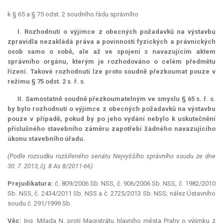
k § 65 a § 75 odst. 2 soudního řádu správního
I. Rozhodnutí o výjimce z obecných požadavků na výstavbu
zpravidla nezakládá práva a povinnosti fyzických a právnických
osob samo o sobě, ale až ve spojení s navazujícím aktem
správního orgánu, kterým je rozhodováno o celém předmětu
řízení. Takové rozhodnutí lze proto soudně přezkoumat pouze v
režimu § 75 odst. 2 s. ř. s.
II. Samostatně soudně přezkoumatelným ve smyslu § 65 s. ř. s.
by bylo rozhodnutí o výjimce z obecných požadavků na výstavbu
pouze v případě, pokud by po jeho vydání nebylo k uskutečnění
příslušného stavebního záměru zapotřebí žádného navazujícího
úkonu stavebního úřadu.
(Podle rozsudku rozšířeného senátu Nejvyššího správního soudu ze dne
30. 7. 2013, čj. 8 As 8/2011-66)
Prejudikatura:
č. 809/2006 Sb. NSS, č. 906/2006 Sb. NSS, č. 1982/2010
Sb. NSS, č. 2434/2011 Sb. NSS a č. 2725/2013 Sb. NSS; nález Ústavního
soudu č. 291/1999 Sb.
Věc:
Ing. Milada N. proti Magistrátu hlavního města Prahy o výjimku z