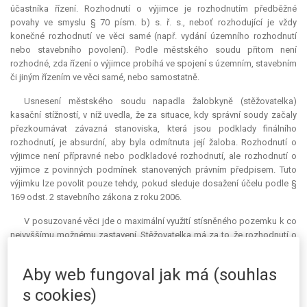
účastníka řízení. Rozhodnutí o výjimce je rozhodnutím předběžné
povahy ve smyslu § 70 písm. b) s. ř. s., neboť rozhodující je vždy
konečné rozhodnutí ve věci samé (např. vydání územního rozhodnutí
nebo stavebního povolení). Podle městského soudu přitom není
rozhodné, zda řízení o výjimce probíhá ve spojení s územním, stavebním
či jiným řízením ve věci samé, nebo samostatně.
Usnesení městského soudu napadla žalobkyně (stěžovatelka)
kasační stížností, v níž uvedla, že za situace, kdy správní soudy začaly
přezkoumávat závazná stanoviska, která jsou podklady finálního
rozhodnutí, je
absurdní
, aby byla odmítnuta její žaloba. Rozhodnutí o
výjimce není přípravné nebo podkladové rozhodnutí, ale rozhodnutí o
výjimce z povinných podmínek stanovených právním předpisem. Tuto
výjimku lze povolit pouze tehdy, pokud sleduje dosažení účelu podle §
169 odst. 2 stavebního zákona z roku 2006.
V posuzované věci jde o maximální využití stísněného pozemku k co
nejvyššímu možnému zastavení. Stěžovatelka má za to, že rozhodnutí o
povolení výjimky z obecných technických požadavků na výstavbu není
předběžného ani dočasného charakteru, neboť se jedná o konečné
Aby web fungoval jak má (souhlas
správní rozhodnutí a nikoliv o rozhodnutí o předběžné otázce. Jedná se
o otázku, která se musí rozhodnout nejpozději při umísťování sporné
s cookies)
stavby. Správní orgány se v dalším řízení již nebudou zabývat otázkou