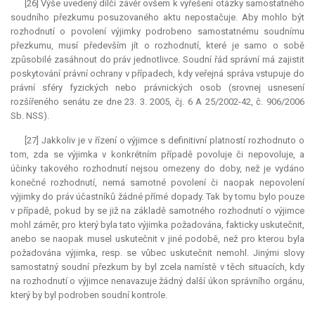
[26] Výše uvedený dílčí závěr ovšem k vyřešení otázky samostatného
soudního přezkumu posuzovaného aktu nepostačuje. Aby mohlo být
rozhodnutí o povolení výjimky podrobeno samostatnému soudnímu
přezkumu, musí především jít o rozhodnutí, které je samo o sobě
způsobilé zasáhnout do práv jednotlivce. Soudní řád správní má zajistit
poskytování právní ochrany v případech, kdy veřejná správa vstupuje do
právní sféry fyzických nebo právnických osob (srovnej usnesení
rozšířeného senátu ze dne 23. 3. 2005, čj. 6 A 25/2002-42, č. 906/2006
Sb. NSS).
[27] Jakkoliv je v řízení o výjimce s definitivní platností rozhodnuto o
tom, zda se výjimka v konkrétním případě povoluje či nepovoluje, a
účinky takového rozhodnutí nejsou omezeny do doby, než je vydáno
konečné rozhodnutí, nemá samotné povolení či naopak nepovolení
výjimky do práv účastníků žádné přímé dopady. Tak by tomu bylo pouze
v případě, pokud by se již na základě samotného rozhodnutí o výjimce
mohl záměr, pro který byla tato výjimka požadována, fakticky uskutečnit,
anebo se naopak musel uskutečnit v jiné podobě, než pro kterou byla
požadována výjimka, resp. se vůbec uskutečnit nemohl. Jinými slovy
samostatný soudní přezkum by byl zcela namístě v těch situacích, kdy
na rozhodnutí o výjimce nenavazuje žádný další úkon správního orgánu,
který by byl podroben soudní kontrole.