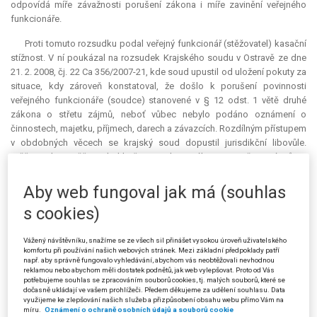
odpovídá míře závažnosti porušení zákona i míře zavinění veřejného
funkcionáře.
Proti tomuto rozsudku podal veřejný funkcionář (stěžovatel) kasační
stížnost. V ní poukázal na rozsudek Krajského soudu v Ostravě ze dne
21. 2. 2008, čj. 22 Ca 356/2007-21, kde soud upustil od uložení pokuty za
situace, kdy zároveň konstatoval, že došlo k porušení povinnosti
veřejného funkcionáře (soudce) stanovené v § 12 odst. 1 větě druhé
zákona o střetu zájmů, neboť vůbec nebylo podáno oznámení o
činnostech, majetku, příjmech, darech a závazcích. Rozdílným přístupem
v obdobných věcech se krajský soud dopustil jurisdikční libovůle.
Stěžovatel rovněž podotkl, že smyslem zákona o střetu zájmů je
zejména veřejná kontrola majetkových poměrů veřejných funkcionářů,
ale jeho majetkové poměry jsou široké veřejnosti dostatečně známé v
Aby web fungoval jak má (souhlas
důsledku několika kauz, které byly medializovány. Rovněž navrhovatel v
s cookies)
žalobě poukázal na to, že stěžovatel v médiích uvedl, že splácí hypotéku.
Jestliže tedy stěžovatel opomenul uvést do oznámení ze dne 26. 3. 2007
svůj finanční závazek přesto, že je veřejnosti znám, domnívá se, že
Vážený návštěvníku, snažíme se ze všech sil přinášet vysokou úroveň uživatelského
komfortu při používání našich webových stránek. Mezi základní předpoklady patří
krajský soud měl k této skutečnosti přihlédnout a upustit od uložení
např. aby správně fungovalo vyhledávání, abychom vás neobtěžovali nevhodnou
pokuty, popř. měl svým rozhodnutím stanovit náhradní lhůtu ke splnění
reklamou nebo abychom měli dostatek podnětů, jak web vylepšovat. Proto od Vás
potřebujeme souhlas se zpracováním souborů cookies, tj. malých souborů, které se
této povinnosti. Dále stěžovatel upozornil na to, že veřejní funkcionáři
dočasně ukládají ve vašem prohlížeči. Předem děkujeme za udělení souhlasu. Data
jsou odpovědni za zaviněné porušení povinností stanovených tímto
využijeme ke zlepšování našich služeb a přizpůsobení obsahu webu přímo Vám na
míru.
Oznámení o ochraně osobních údajů a souborů cookie
zákonem, přičemž k otázce jeho zavinění nebyly krajským soudem