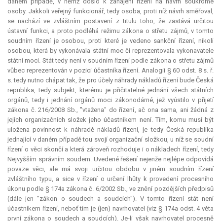
daném případě, v němž došlo k zahájení řízení na návrh soukromé
osoby. Jakkoli veřejný funkcionář, tedy osoba, proti níž návrh směřoval,
se nachází ve zvláštním postavení z titulu toho, že zastává určitou
ústavní funkci, a proto podléhá režimu zákona o střetu zájmů, v tomto
soudním řízení je osobou, proti které je vedeno sankční řízení, nikoli
osobou, která by vykonávala státní moc či reprezentovala vykonavatele
státní moci. Stát tedy není v soudním řízení podle zákona o střetu zájmů
vůbec reprezentován v pozici účastníka řízení. Analogii § 60 odst. 8 s. ř.
s. tedy nutno chápat tak, že pro účely náhrady nákladů řízení bude Česká
republika, tedy subjekt, kterému je přičitatelné jednání všech státních
orgánů, tedy i jednání orgánů moci zákonodárné, jež vyústilo v přijetí
zákona č. 216/2008 Sb., "vtažena" do řízení, ač ona sama, ani žádná z
jejích organizačních složek jeho účastníkem není. Tím, komu musí být
uložena povinnost k náhradě nákladů řízení, je tedy Česká republika
jednající v daném případě tou svojí organizační složkou, u níž se soudní
řízení o věci skončí a která zároveň rozhoduje i o nákladech řízení, tedy
Nejvyšším správním soudem. Uvedené řešení nejenže nejlépe odpovídá
povaze věci, ale má svoji určitou obdobu v jiném soudním řízení
zvláštního typu, a sice v řízení o určení lhůty k provedení procesního
úkonu podle § 174a zákona č. 6/2002 Sb., ve znění pozdějších předpisů
(dále jen "zákon o soudech a soudcích"). V tomto řízení stát není
účastníkem řízení, neboť tím je (jen) navrhovatel (viz § 174a odst. 4 věta
první zákona o soudech a soudcích). Je-li však navrhovatel procesně