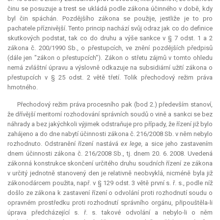
činu se posuzuje a trest se ukládá podle zákona účinného v době, kdy
byl čin spáchán. Pozdějšího zákona se použije, jestliže je to pro
pachatele příznivější. Tento princip nachází svůj odraz jak co do definice
skutkových podstat, tak co do druhu a výše sankce v § 7 odst. 1 a 2
zákona č. 200/1990 Sb., o přestupcích, ve znění pozdějších předpisů
(dále jen "zákon o přestupcích"). Zákon o střetu zájmů v tomto ohledu
nemá zvláštní úpravu a výslovně odkazuje na subsidiární užití zákona o
přestupcích v § 25 odst. 2 větě třetí. Tolik přechodový režim práva
hmotného.
Přechodový režim práva procesního pak (bod 2.) především stanoví,
že dřívější
meritorní
rozhodování správních soudů o vině a sankci se bez
náhrady a bez jakýchkoli výjimek odstraňuje pro případy, že řízení již bylo
zahájeno a do dne nabytí účinnosti zákona č. 216/2008 Sb. v něm nebylo
rozhodnuto. Odstranění řízení nastává
ex lege
,
a sice jeho zastavením
dnem účinnosti zákona č. 216/2008 Sb., tj. dnem 20. 6. 2008. Uvedená
zákonná konstrukce skončení určitého druhu soudních řízení ze zákona
v určitý jednotně stanovený den je relativně neobvyklá, nicméně byla již
zákonodárcem použita, např. v § 129 odst. 3 větě první s. ř. s., podle níž
došlo ze zákona k zastavení řízení o odvolání proti rozhodnutí soudu o
opravném prostředku proti rozhodnutí správního orgánu, připouštěla-li
úprava předcházející s. ř. s. takové odvolání a nebylo-li o něm