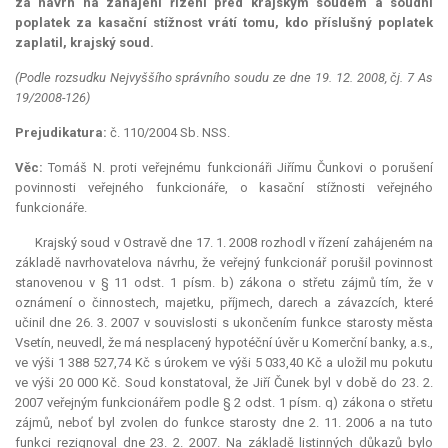
za návrh na zahájení řízení před krajským soudem a soudní
poplatek za kasační stížnost vrátí tomu, kdo příslušný poplatek
zaplatil, krajský soud.
(Podle rozsudku Nejvyššího správního soudu ze dne 19. 12. 2008, čj. 7 As
19/2008-126)
Prejudikatura:
č. 110/2004 Sb. NSS.
Věc:
Tomáš N. proti veřejnému funkcionáři Jiřímu Čunkovi o porušení
povinnosti veřejného funkcionáře, o kasační stížnosti veřejného
funkcionáře.
Krajský soud v Ostravě dne 17. 1. 2008 rozhodl v řízení zahájeném na
základě navrhovatelova návrhu, že veřejný funkcionář porušil povinnost
stanovenou v § 11 odst. 1 písm. b) zákona o střetu zájmů tím, že v
oznámení o činnostech, majetku, příjmech, darech a závazcích, které
učinil dne 26. 3. 2007 v souvislosti s ukončením funkce starosty města
Vsetín, neuvedl, že má nesplacený hypotéční úvěr u Komerční banky, a.s.,
ve výši 1 388 527,74 Kč s úrokem ve výši 5 033,40 Kč a uložil mu pokutu
ve výši 20 000 Kč. Soud konstatoval, že Jiří Čunek byl v době do 23. 2.
2007 veřejným funkcionářem podle § 2 odst. 1 písm. q) zákona o střetu
zájmů, neboť byl zvolen do funkce starosty dne 2. 11. 2006 a na tuto
funkci rezignoval dne 23. 2. 2007. Na základě listinných důkazů bylo