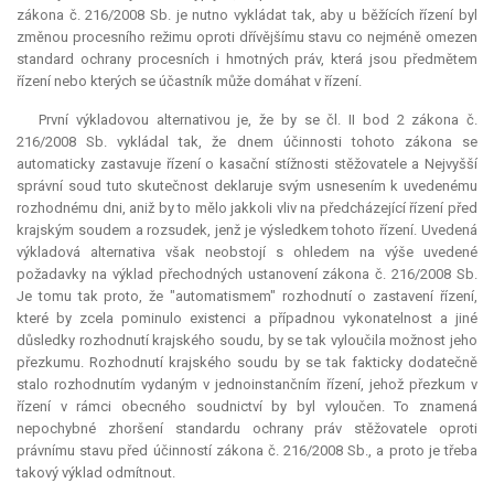
zákona č. 216/2008 Sb. je nutno vykládat tak, aby u běžících řízení byl
změnou procesního režimu oproti dřívějšímu stavu co nejméně omezen
standard ochrany procesních i hmotných práv, která jsou předmětem
řízení nebo kterých se účastník může domáhat v řízení.
První výkladovou alternativou je, že by se čl. II bod 2 zákona č.
216/2008 Sb. vykládal tak, že dnem účinnosti tohoto zákona se
automaticky zastavuje řízení o kasační stížnosti stěžovatele a Nejvyšší
správní soud tuto skutečnost deklaruje svým usnesením k uvedenému
rozhodnému dni, aniž by to mělo jakkoli vliv na předcházející řízení před
krajským soudem a rozsudek, jenž je výsledkem tohoto řízení. Uvedená
výkladová alternativa však neobstojí s ohledem na výše uvedené
požadavky na výklad přechodných ustanovení zákona č. 216/2008 Sb.
Je tomu tak proto, že "automatismem" rozhodnutí o zastavení řízení,
které by zcela pominulo existenci a případnou vykonatelnost a jiné
důsledky rozhodnutí krajského soudu, by se tak vyloučila možnost jeho
přezkumu. Rozhodnutí krajského soudu by se tak fakticky dodatečně
stalo rozhodnutím vydaným v jednoinstančním řízení, jehož přezkum v
řízení v rámci obecného soudnictví by byl vyloučen. To znamená
nepochybné zhoršení standardu ochrany práv stěžovatele oproti
právnímu stavu před účinností zákona č. 216/2008 Sb., a proto je třeba
takový výklad odmítnout.