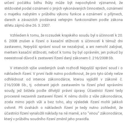
určení počátku běhu lhůty může být nepochybně významné, že
stěžovatel podal oznámení o jiných vykonávaných činnostech, oznámení
o majetku nabytém v průběhu výkonu funkce a oznámení o příjmech,
darech a závazcích podávaná veřejným funkcionářem podle zákona
střetu zájmů dne 26. 3. 2007.
Vzhledem k tomu, že rozsudek krajského soudu byl s účinností k 20.
6. 2008 zrušen a řízení o kasační stížnosti s účinností k témuž dni
zastaveno, Nejvyšší správní soud se nezabýval, a ani nemohl zabývat,
meritem kasační stížnosti, neboť k tomu by byl oprávněn, jen pokud by
neexistoval důvod k zastavení řízení daný zákonem č. 216/2008 Sb.
V intencích výše uvedených úvah rozhodl Nejvyšší správní soud i o
nákladech řízení. V první řadě nutno podotknout, že pro tyto účely nelze
odhlédnout od intence zákonodárce, kterou vyjádřil v zákoně č.
216/2008 Sb., tj. odstranit jejich zastavením ta řízení před správními
soudy, jež běžela podle dřívější právní úpravy. Účastníci řízení tedy
procesně nezavinili zastavení řízení. K němu došlo z vůle zákonodárce,
zcela mimo jejich vůli a bez toho, aby výsledek řízení mohli jakkoli
ovlivnit. Při úvahách o nákladech řízení je tedy nutno zohlednit, že
účastníci řízení vynaložili náklady na ně marně, a to "vinou" zákonodárce,
který v průběhu soudního řízení změnil jeho pravidla.