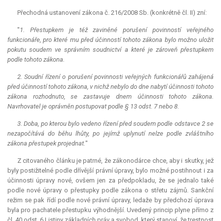
Přechodná ustanovení zákona č. 216/2008 Sb. (konkrétně čl. II) zní:
"
1. Přestupkem je též zaviněné porušení povinností veřejného
funkcionáře, pro které mu před účinností tohoto zákona bylo možno uložit
pokutu soudem ve správním soudnictví a které je zároveň přestupkem
podle tohoto zákona.
2. Soudní řízení o porušení povinnosti veřejných funkcionářů zahájená
před účinností tohoto zákona, v nichž nebylo do dne nabytí účinnosti tohoto
zákona rozhodnuto, se zastavuje dnem účinnosti tohoto zákona.
Navrhovatel je oprávněn postupovat podle § 13 odst. 7 nebo 8.
3. Doba, po kterou bylo vedeno řízení před soudem podle odstavce 2 se
nezapočítává do běhu lhůty, po jejímž uplynutí nelze podle zvláštního
zákona přestupek projednat.
"
Z citovaného článku je patrné, že zákonodárce chce, aby i skutky, jež
byly postižitelné podle dřívější právní úpravy, bylo možné postihnout i za
účinnosti úpravy nové, ovšem jen za předpokladu, že se jednalo také
podle nové úpravy o přestupky podle zákona o střetu zájmů. Sankční
režim se pak řídí podle nové právní úpravy, ledaže by předchozí úprava
byla pro pachatele přestupku výhodnější. Uvedený princip plyne přímo z
čl. 40 odst. 6 Listiny základních práv a svobod, který stanoví, že trestnost