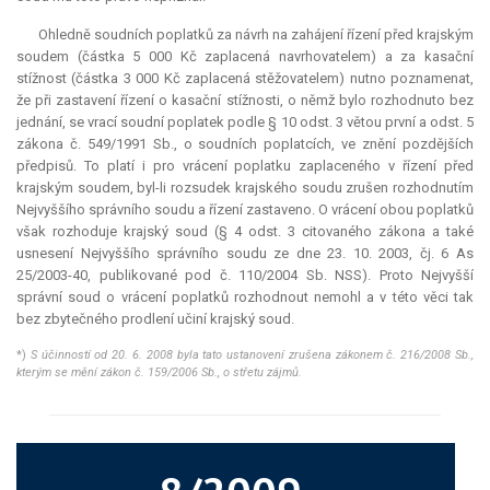
Ohledně soudních poplatků za návrh na zahájení řízení před krajským
soudem (částka 5 000 Kč zaplacená navrhovatelem) a za kasační
stížnost (částka 3 000 Kč zaplacená stěžovatelem) nutno poznamenat,
že při zastavení řízení o kasační stížnosti, o němž bylo rozhodnuto bez
jednání, se vrací soudní poplatek podle § 10 odst. 3 větou první a odst. 5
zákona č. 549/1991 Sb., o soudních poplatcích, ve znění pozdějších
předpisů. To platí i pro vrácení poplatku zaplaceného v řízení před
krajským soudem, byl-li rozsudek krajského soudu zrušen rozhodnutím
Nejvyššího správního soudu a řízení zastaveno. O vrácení obou poplatků
však rozhoduje krajský soud (§ 4 odst. 3 citovaného zákona a také
usnesení Nejvyššího správního soudu ze dne 23. 10. 2003, čj. 6 As
25/2003-40, publikované pod č. 110/2004 Sb. NSS). Proto Nejvyšší
správní soud o vrácení poplatků rozhodnout nemohl a v této věci tak
bez zbytečného prodlení učiní krajský soud.
*)
S účinností od 20. 6. 2008 byla tato ustanovení zrušena zákonem č. 216/2008 Sb.,
kterým se mění zákon č. 159/2006 Sb., o střetu zájmů.