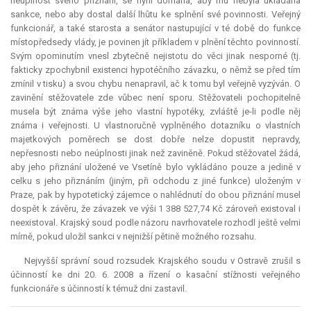
neúplnost svého přiznání, se nyní domáhá, aby mu nebyla ukládána
sankce, nebo aby dostal další lhůtu ke splnění své povinnosti. Veřejný
funkcionář, a také starosta a senátor nastupující v té době do funkce
místopředsedy vlády, je povinen jít příkladem v plnění těchto povinností.
Svým opominutím vnesl zbytečně nejistotu do věci jinak nesporné (tj.
fakticky zpochybnil existenci hypotéčního závazku, o němž se před tím
zmínil v tisku) a svou chybu nenapravil, ač k tomu byl veřejně vyzýván. O
zavinění stěžovatele zde vůbec není sporu. Stěžovateli pochopitelně
musela být známa výše jeho vlastní hypotéky, zvláště je-li podle něj
známa i veřejnosti. U vlastnoručně vyplněného dotazníku o vlastních
majetkových poměrech se dost dobře nelze dopustit nepravdy,
nepřesnosti nebo neúplnosti jinak než zaviněně. Pokud stěžovatel žádá,
aby jeho přiznání uložené ve Vsetíně bylo vykládáno pouze a jedině v
celku s jeho přiznáním (jiným, při odchodu z jiné funkce) uloženým v
Praze, pak by hypotetický zájemce o nahlédnutí do obou přiznání musel
dospět k závěru, že závazek ve výši 1 388 527,74 Kč zároveň existoval i
neexistoval. Krajský soud podle názoru navrhovatele rozhodl ještě velmi
mírně, pokud uložil sankci v nejnižší pětině možného rozsahu.
Nejvyšší správní soud rozsudek Krajského soudu v Ostravě zrušil s
účinností ke dni 20. 6. 2008 a řízení o kasační stížnosti veřejného
funkcionáře s účinností k témuž dni zastavil.