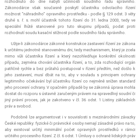
rozhodnuto do dne nabytí účinnosti soudního řádu správního.
Zákonodárce však současně poskytl účastníku odvolacího řízení
možnost "náhradního" opravného prostředku - podle § 129 odst. 3 věty
druhé s. ř. s. mohl účastník tohoto řízení do 31. ledna 2003, tedy ve
speciální lhůtě stanovené pro tuto skupinu případů, podat proti
rozhodnutí soudu kasační stížnost podle soudního řádu správního.
Užije-li zákonodárce zákonné konstrukce zastavení řízení ze zákona
k určitému jednotně stanovenému dni, tedy mechanismem, který je zcela
mimo vůli účastníka řízení a který nezohledňuje konkrétní okolnosti
případu, zejména chování účastníka řízení, a to, zda rozhodující orgán
patřičně rychle a bez průtahů postupoval v řízení předtím, než došlo k
jeho zastavení, musí dbát na to, aby v souladu s principem ochrany
legitimního očekávání byl účastníku řízení co nejméně snížen standard
jeho procesní ochrany. V opačném případě by se zákonná úprava mohla
dostat do rozporu s ústavně zaručeným právem na spravedlivý soudní či
jiný právní proces, jak je zakotveno v čl. 36 odst. 1 Listiny základních
práv a svobod.
Podobně lze argumentovat i v souvislosti s mezinárodními závazky
České republiky: fyzické či právnické osoby nemají zásadně právo na to,
aby existoval určitý minimální počet opravných prostředků v rámci
určitého procesního řízení. Z čl. 6 odst. 1 Úmluvy o ochraně lidských práv