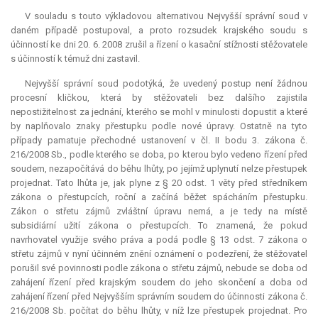
V souladu s touto výkladovou alternativou Nejvyšší správní soud v
daném případě postupoval, a proto rozsudek krajského soudu s
účinností ke dni 20. 6. 2008 zrušil a řízení o kasační stížnosti stěžovatele
s účinností k témuž dni zastavil.
Nejvyšší správní soud podotýká, že uvedený postup není žádnou
procesní kličkou, která by stěžovateli bez dalšího zajistila
nepostižitelnost za jednání, kterého se mohl v minulosti dopustit a které
by naplňovalo znaky přestupku podle nové úpravy. Ostatně na tyto
případy pamatuje přechodné ustanovení v čl. II bodu 3. zákona č.
216/2008 Sb., podle kterého se doba, po kterou bylo vedeno řízení před
soudem, nezapočítává do běhu lhůty, po jejímž uplynutí nelze přestupek
projednat. Tato lhůta je, jak plyne z § 20 odst. 1 věty před středníkem
zákona o přestupcích, roční a začíná běžet spácháním přestupku.
Zákon o střetu zájmů zvláštní úpravu nemá, a je tedy na místě
subsidiární užití zákona o přestupcích. To znamená, že pokud
navrhovatel využije svého práva a podá podle § 13 odst. 7 zákona o
střetu zájmů v nyní účinném znění oznámení o podezření, že stěžovatel
porušil své povinnosti podle zákona o střetu zájmů, nebude se doba od
zahájení řízení před krajským soudem do jeho skončení a doba od
zahájení řízení před Nejvyšším správním soudem do účinnosti zákona č.
216/2008 Sb. počítat do běhu lhůty, v níž lze přestupek projednat. Pro