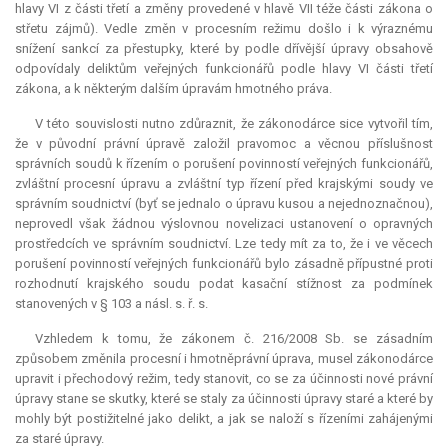
hlavy VI z části třetí a změny provedené v hlavě VII téže části zákona o
střetu zájmů). Vedle změn v procesním režimu došlo i k výraznému
snížení sankcí za přestupky, které by podle dřívější úpravy obsahově
odpovídaly deliktům veřejných funkcionářů podle hlavy VI části třetí
zákona, a k některým dalším úpravám hmotného práva.
V této souvislosti nutno zdůraznit, že zákonodárce sice vytvořil tím,
že v původní právní úpravě založil pravomoc a věcnou příslušnost
správních soudů k řízením o porušení povinností veřejných funkcionářů,
zvláštní procesní úpravu a zvláštní typ řízení před krajskými soudy ve
správním soudnictví (byť se jednalo o úpravu kusou a nejednoznačnou),
neprovedl však žádnou výslovnou novelizaci ustanovení o opravných
prostředcích ve správním soudnictví. Lze tedy mít za to, že i ve věcech
porušení povinností veřejných funkcionářů bylo zásadně přípustné proti
rozhodnutí krajského soudu podat kasační stížnost za podmínek
stanovených v § 103 a násl. s. ř. s.
Vzhledem k tomu, že zákonem č. 216/2008 Sb. se zásadním
způsobem změnila procesní i hmotněprávní úprava, musel zákonodárce
upravit i přechodový režim, tedy stanovit, co se za účinnosti nové právní
úpravy stane se skutky, které se staly za účinnosti úpravy staré a které by
mohly být postižitelné jako delikt, a jak se naloží s řízeními zahájenými
za staré úpravy.