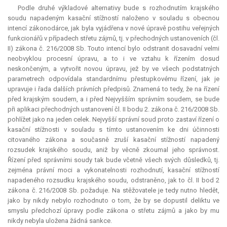
Podle druhé výkladové alternativy bude s rozhodnutím krajského
soudu napadeným kasační stížností naloženo v souladu s obecnou
intencí zákonodárce, jak byla vyjádřena v nové úpravě postihu veřejných
funkcionářů v případech střetu zájmů, tj. v přechodných ustanoveních (čl.
II) zákona č. 216/2008 Sb. Touto intencí bylo odstranit dosavadní velmi
neobvyklou procesní úpravu, a to i ve vztahu k řízením dosud
neskončeným, a vytvořit novou úpravu, jež by ve všech podstatných
parametrech odpovídala standardnímu přestupkovému řízení, jak je
upravuje i řada dalších právních předpisů. Znamená to tedy, že na řízení
před krajským soudem, a i před Nejvyšším správním soudem, se bude
při aplikaci přechodných ustanovení čl. II bodu 2. zákona č. 216/2008 Sb.
pohlížet jako na jeden celek. Nejvyšší správní soud proto zastaví řízení o
kasační stížnosti v souladu s tímto ustanovením ke dni účinnosti
citovaného zákona a současně zruší kasační stížností napadený
rozsudek krajského soudu, aniž by věcně zkoumal jeho správnost.
Řízení před správními soudy tak bude včetně všech svých důsledků, tj.
zejména právní moci a vykonatelnosti rozhodnutí, kasační stížností
napadeného rozsudku krajského soudu, odstraněno, jak to čl. II bod 2
zákona č. 216/2008 Sb. požaduje. Na stěžovatele je tedy nutno hledět,
jako by nikdy nebylo rozhodnuto o tom, že by se dopustil deliktu ve
smyslu předchozí úpravy podle zákona o střetu zájmů a jako by mu
nikdy nebyla uložena žádná sankce.