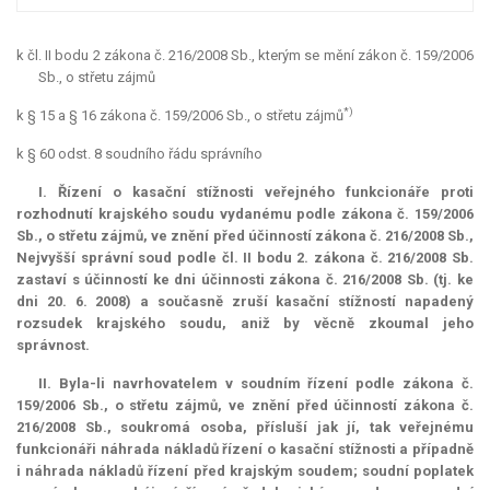
k čl. II bodu 2 zákona č. 216/2008 Sb., kterým se mění zákon č. 159/2006
Sb., o střetu zájmů
*)
k § 15 a § 16 zákona č. 159/2006 Sb., o střetu zájmů
k § 60 odst. 8 soudního řádu správního
I. Řízení o kasační stížnosti veřejného funkcionáře proti
rozhodnutí krajského soudu vydanému podle zákona č. 159/2006
Sb., o střetu zájmů, ve znění před účinností zákona č. 216/2008 Sb.,
Nejvyšší správní soud podle čl. II bodu 2. zákona č. 216/2008 Sb.
zastaví s účinností ke dni účinnosti zákona č. 216/2008 Sb. (tj. ke
dni 20. 6. 2008) a současně zruší kasační stížností napadený
rozsudek krajského soudu, aniž by věcně zkoumal jeho
správnost.
II. Byla-li navrhovatelem v soudním řízení podle zákona č.
159/2006 Sb., o střetu zájmů, ve znění před účinností zákona č.
216/2008 Sb., soukromá osoba, přísluší jak jí, tak veřejnému
funkcionáři náhrada nákladů řízení o kasační stížnosti a případně
i náhrada nákladů řízení před krajským soudem; soudní poplatek