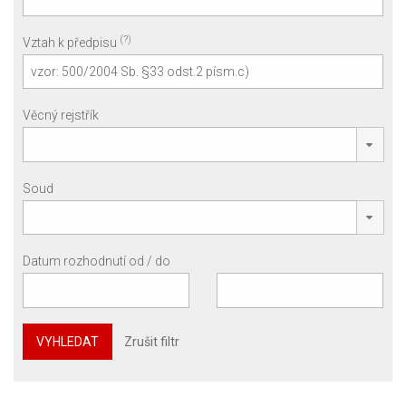
(?)
Vztah k předpisu
Věcný rejstřík
Soud
Datum rozhodnutí od / do
VYHLEDAT
Zrušit filtr