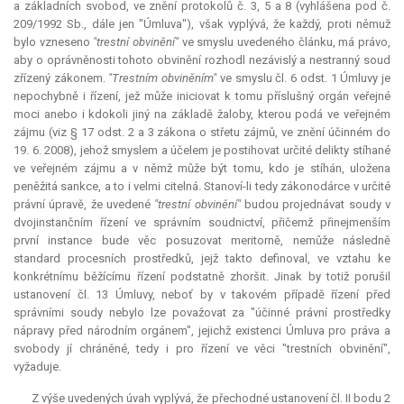
a základních svobod, ve znění protokolů č. 3, 5 a 8 (vyhlášena pod č.
209/1992 Sb., dále jen "Úmluva"), však vyplývá, že každý, proti němuž
bylo vzneseno
"trestní obvinění"
ve smyslu uvedeného článku, má právo,
aby o oprávněnosti tohoto obvinění rozhodl nezávislý a nestranný soud
zřízený zákonem.
"Trestním obviněním"
ve smyslu čl. 6 odst. 1 Úmluvy je
nepochybně i řízení, jež může iniciovat k tomu příslušný orgán veřejné
moci anebo i kdokoli jiný na základě žaloby, kterou podá ve veřejném
zájmu (viz § 17 odst. 2 a 3 zákona o střetu zájmů, ve znění účinném do
19. 6. 2008), jehož smyslem a účelem je postihovat určité delikty stíhané
ve veřejném zájmu a v němž může být tomu, kdo je stíhán, uložena
peněžitá sankce, a to i velmi citelná. Stanoví-li tedy zákonodárce v určité
právní úpravě, že uvedené
"trestní obvinění"
budou projednávat soudy v
dvojinstančním řízení ve správním soudnictví, přičemž přinejmenším
první instance bude věc posuzovat meritorně, nemůže následně
standard procesních prostředků, jejž takto definoval, ve vztahu ke
konkrétnímu běžícímu řízení podstatně zhoršit. Jinak by totiž porušil
ustanovení čl. 13 Úmluvy, neboť by v takovém případě řízení před
správními soudy nebylo lze považovat za "účinné právní prostředky
nápravy před národním orgánem", jejichž existenci Úmluva pro práva a
svobody jí chráněné, tedy i pro řízení ve věci "trestních obvinění",
vyžaduje.
Z výše uvedených úvah vyplývá, že přechodné ustanovení čl. II bodu 2