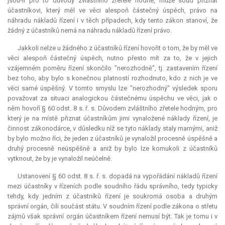
jsou-li pro to důvody zvláštního zřetele hodné, může soud přiznat
účastníkovi, který měl ve věci alespoň částečný úspěch, právo na
náhradu nákladů řízení i v těch případech, kdy tento zákon stanoví, že
žádný z účastníků nemá na náhradu nákladů řízení právo.
Jakkoli nelze u žádného z účastníků řízení hovořit o tom, že by měl ve
věci alespoň částečný úspěch, nutno přesto mít za to, že v jejich
vzájemném poměru řízení skončilo "nerozhodně", tj. zastavením řízení
bez toho, aby bylo s konečnou platností rozhodnuto, kdo z nich je ve
věci samé úspěšný. V tomto smyslu lze "nerozhodný" výsledek sporu
považovat za situaci analogickou částečnému úspěchu ve věci, jak o
něm hovoří § 60 odst. 8 s. ř. s. Důvodem zvláštního zřetele hodným, pro
který je na místě přiznat účastníkům jimi vynaložené náklady řízení, je
činnost zákonodárce, v důsledku níž se tyto náklady staly marnými, aniž
by bylo možno říci, že jeden z účastníků je vynaložil procesně úspěšně a
druhý procesně neúspěšně a aniž by bylo lze komukoli z účastníků
vytknout, že by je vynaložil neúčelně.
Ustanovení § 60 odst. 8 s. ř. s. dopadá na vypořádání nákladů řízení
mezi účastníky v řízeních podle soudního řádu správního, tedy typicky
tehdy, kdy jedním z účastníků řízení je soukromá osoba a druhým
správní orgán, čili součást státu. V soudním řízení podle zákona o střetu
zájmů však správní orgán účastníkem řízení nemusí být. Tak je tomu i v