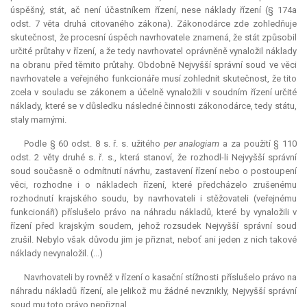
úspěšný, stát, ač není účastníkem řízení, nese náklady řízení (§ 174a
odst. 7 věta druhá citovaného zákona). Zákonodárce zde zohledňuje
skutečnost, že procesní úspěch navrhovatele znamená, že stát způsobil
určité průtahy v řízení, a že tedy navrhovatel oprávněně vynaložil náklady
na obranu před těmito průtahy. Obdobně Nejvyšší správní soud ve věci
navrhovatele a veřejného funkcionáře musí zohlednit skutečnost, že tito
zcela v souladu se zákonem a účelně vynaložili v soudním řízení určité
náklady, které se v důsledku následné činnosti zákonodárce, tedy státu,
staly marnými.
Podle § 60 odst. 8 s. ř. s. užitého
per analogiam
a za použití § 110
odst. 2 věty druhé s. ř. s., která stanoví, že rozhodl-li Nejvyšší správní
soud současně o odmítnutí návrhu, zastavení řízení nebo o postoupení
věci, rozhodne i o nákladech řízení, které předcházelo zrušenému
rozhodnutí krajského soudu, by navrhovateli i stěžovateli (veřejnému
funkcionáři) příslušelo právo na náhradu nákladů, které by vynaložili v
řízení před krajským soudem, jehož rozsudek Nejvyšší správní soud
zrušil. Nebylo však důvodu jim je přiznat, neboť ani jeden z nich takové
náklady nevynaložil. (...)
Navrhovateli by rovněž v řízení o kasační stížnosti příslušelo právo na
náhradu nákladů řízení, ale jelikož mu žádné nevznikly, Nejvyšší správní
soud mu toto právo nepřiznal.