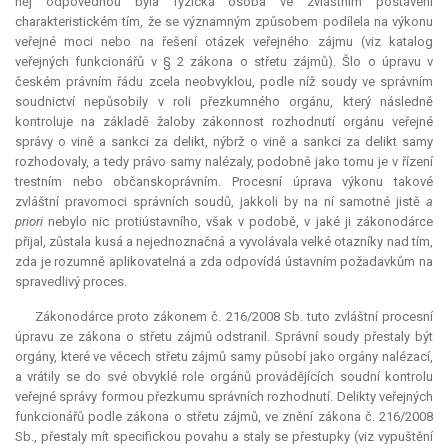
něj odpovědnou byla fyzická osoba ve zvláštním postavení
charakteristickém tím, že se významným způsobem podílela na výkonu
veřejné moci nebo na řešení otázek veřejného zájmu (viz katalog
veřejných funkcionářů v § 2 zákona o střetu zájmů). Šlo o úpravu v
českém právním řádu zcela neobvyklou, podle níž soudy ve správním
soudnictví nepůsobily v roli přezkumného orgánu, který následně
kontroluje na základě žaloby zákonnost rozhodnutí orgánu veřejné
správy o vině a sankci za delikt, nýbrž o vině a sankci za delikt samy
rozhodovaly, a tedy právo samy nalézaly, podobně jako tomu je v řízení
trestním nebo občanskoprávním. Procesní úprava výkonu takové
zvláštní pravomoci správních soudů, jakkoli by na ní samotné jistě
a
priori
nebylo nic protiústavního, však v podobě, v jaké ji zákonodárce
přijal, zůstala kusá a nejednoznačná a vyvolávala velké otazníky nad tím,
zda je rozumně aplikovatelná a zda odpovídá ústavním požadavkům na
spravedlivý proces.
Zákonodárce proto zákonem č. 216/2008 Sb. tuto zvláštní procesní
úpravu ze zákona o střetu zájmů odstranil. Správní soudy přestaly být
orgány, které ve věcech střetu zájmů samy působí jako orgány nalézací,
a vrátily se do své obvyklé role orgánů provádějících soudní kontrolu
veřejné správy formou přezkumu správních rozhodnutí. Delikty veřejných
funkcionářů podle zákona o střetu zájmů, ve znění zákona č. 216/2008
Sb., přestaly mít specifickou povahu a staly se přestupky (viz vypuštění