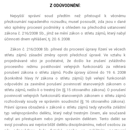
Z ODŮVODNĚNÍ:
Nejvyšší správní soud předtím než přistoupil k věcnému
přezkoumání napadeného rozsudku, musel posoudit, zda jsou v dané
věci splněny procesní podmínky s ohledem na přechodná ustanovení
zákona č. 216/2008 Sb., jímž se mění zákon o střetu zájmů, který nabyl
účinnosti dnem vyhlášení, tj. 20. 6. 2008.
Zákon č. 216/2008 Sb. přinesl do procesní úpravy řízení ve věcech
střetu zájmů zásadní změny oproti předchozí úpravě. Ve vztahu k
projednávané věci je podstatné, že došlo ke zrušení zvláštního
procesního režimu postihování veřejných funkcionářů za některá
porušení zákona o střetu zájmů. Podle úpravy účinné do 19. 6. 2008
(konkrétně hlavy IV zákona o střetu zájmů) byli veřejní funkcionáři
odpovědni za zaviněné porušení povinností stanovených zákonem o
střetu zájmů, nešlo-li o trestný čin (§ 15 citovaného zákona). O porušení
povinností veřejných funkcionářů stanovených zákonem o střetu zájmů
rozhodovaly soudy ve správním soudnictví (§ 16 citovaného zákona).
Právní úprava obsažená v zákoně o střetu zájmů tedy vytvořila zvláštní
typ veřejnoprávního deliktu, který nebyl trestným činem, ale současně
nebyl ani přestupkem nebo jiným správním deliktem. Tento delikt se
svojí povahou asi nejvíce blížil deliktu disciplinárnímu, neboť osobou za