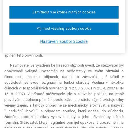
provedeny žádné důkazy a rovněž v odůvodnění rozsudku se s tím
krajský soud nijak nevypořádal. Stěžovatel také poukázal na to, že v
Zamítnout vše kromě nutných cookies
oznámení, které učinil v souvislosti s ukončením funkce člena vlády v
roce 2007, předmětný finanční závazek výslovně uvedl, což také svědčí o
splnění o účelu zákona o střetu zájmů. Obě uvedená oznámení by měla
Přijmout všechny soubory cookie
být vnímána jako celek, protože se vztahují k jednomu a témuž
veřejnému činiteli, který sice zastával rozdílné veřejné funkce, nicméně
Nastavení souborů cookie
měl stejný finanční závazek. Rovněž k této okolnosti měl krajský soud
přihlédnout a upustit od uložení pokuty, popř. stanovit náhradní lhůtu ke
splnění této povinnosti.
Navrhovatel ve vyjádření ke kasační stížnosti uvedl, že stěžovatel byl
opakovaně veřejně upozorněn na nedostatky ve svém přiznání o
činnostech, majetku, příjmech, darech a závazcích, jež učinil v
souvislosti se svou rezignací na funkci starosty Vsetína v několika
článcích v Hospodářských novinách (HN 27. 3. 2007, HN 25. 4. 2007 a HN
15. 8. 2007). V případě stěžovatele jde o aktivního politika, na jehož
pravdivém a úplném přiznání podle zákona o střetu zájmů existuje silný
veřejný zájem, a takový případ nelze mechanicky srovnávat, a nazývat
"jurisdikční libovůlí", s případem soudce, který odešel do důchodu,
žádnému podezření nikdy vystaven nebyl a jeho přiznání bylo čistě
formální. Stěžovatel, který flagrantně pomíjel opakovaná upozornění na