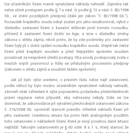
lze účastníkům řízení marně vynaložené náklady nahradit. Zejména tak
nelze učinit postupem podle § 7 a násl. či podle § 13 a násl. č. 82/1998
Sb., ve znění pozdějších předpisů (dále jen zákon "č. 82/1998 Sb.").
Rozsudek krajského soudu nebyl zrušen pro jeho nezákonnost, nýbrž v
důsledku zastavení řízení o kasační stížnosti proti tomuto rozsudku,
přičemž k zastavení řízení došlo
ex lege
, a sice v důsledku změny
zákona o střetu zájmů, nikoli proto, že by zde podmínky pro zastavení
řízení byly již v době vydání rozsudku krajského soudu. Stejně tak nelze
řízení před krajským soudem a před Nejvyšším správním soudem
považovat za nesprávné úřední postupy. Oba soudy postupovaly zcela v
mezích svých pravomocí a řídily se příslušnými procesními předpisy
(zákonem o střetu zájmů a soudním řádem správním).
Jak již bylo výše uvedeno, v právním řádu nelze najít ustanovení,
podle něhož by bylo možno účastníkům vynaložené náklady nahradit,
zároveň však vzhledem k výše popsanému požadavku předvídatelnosti
právní regulace nelze připustit, aby nahrazeny nebyly. Dále se lze
domnívat, že zákonodárce při vytváření přechodných ustanovení zákona
č. 216/2008 Sb. opomněl stanovit pravidlo ohledně nákladů řízení při
jeho zastavení. Uvedenou situaci lze proto řešit analogickým použitím
toho ustanovení o nákladech řízení, které je svojí povahou dané situaci
nejbližší. Takovým ustanovením je § 60 odst. 8 s. ř. s., který stanoví, že