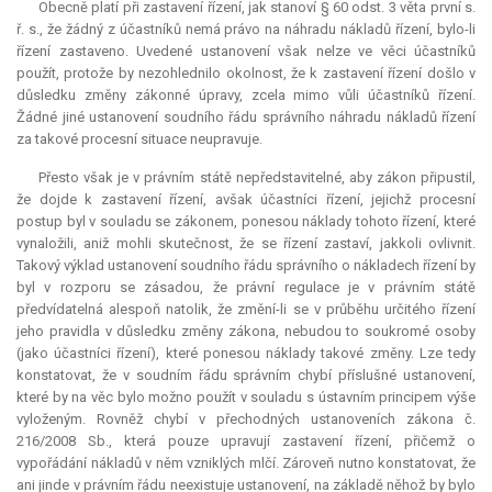
Obecně platí při zastavení řízení, jak stanoví § 60 odst. 3 věta první s.
ř. s., že žádný z účastníků nemá právo na náhradu nákladů řízení, bylo-li
řízení zastaveno. Uvedené ustanovení však nelze ve věci účastníků
použít, protože by nezohlednilo okolnost, že k zastavení řízení došlo v
důsledku změny zákonné úpravy, zcela mimo vůli účastníků řízení.
Žádné jiné ustanovení soudního řádu správního náhradu nákladů řízení
za takové procesní situace neupravuje.
Přesto však je v právním státě nepředstavitelné, aby zákon připustil,
že dojde k zastavení řízení, avšak účastníci řízení, jejichž procesní
postup byl v souladu se zákonem, ponesou náklady tohoto řízení, které
vynaložili, aniž mohli skutečnost, že se řízení zastaví, jakkoli ovlivnit.
Takový výklad ustanovení soudního řádu správního o nákladech řízení by
byl v rozporu se zásadou, že právní regulace je v právním státě
předvídatelná alespoň natolik, že změní-li se v průběhu určitého řízení
jeho pravidla v důsledku změny zákona, nebudou to soukromé osoby
(jako účastníci řízení), které ponesou náklady takové změny. Lze tedy
konstatovat, že v soudním řádu správním chybí příslušné ustanovení,
které by na věc bylo možno použít v souladu s ústavním principem výše
vyloženým. Rovněž chybí v přechodných ustanoveních zákona č.
216/2008 Sb., která pouze upravují zastavení řízení, přičemž o
vypořádání nákladů v něm vzniklých mlčí. Zároveň nutno konstatovat, že
ani jinde v právním řádu neexistuje ustanovení, na základě něhož by bylo