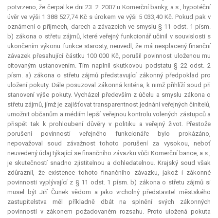
potvrzeno, že čerpal ke dni 23. 2. 2007 u Komerční banky, a.s., hypotéční
úvěr ve výši 1 388 527,74 Kč s úrokem ve výši 5 033,40 Kč. Pokud pak v
oznámení o příjmech, darech a závazcích ve smyslu § 11 odst. 1 písm.
b) zákona o střetu zájmů, které veřejný funkcionář učinil v souvislosti s
ukončením výkonu funkce starosty, neuvedl, že má nesplacený finanční
závazek přesahující částku 100 000 Kč, porušil povinnost uloženou mu
citovaným ustanovením. Tím naplnil skutkovou podstatu § 22 odst. 2
písm. a) zákona o střetu zájmů představující zákonný předpoklad pro
uložení pokuty. Dále posuzoval zákonná kritéria, k nimž přihlíží soud při
stanovení výše pokuty. Vycházel především z účelu a smyslu zákona o
střetu zájmů, jímž je zajišťovat transparentnost jednání veřejných činitelů,
umožnit občanům a médiím lepší veřejnou kontrolu volených zástupců a
přispět tak k prohloubení důvěry v politiku a veřejný život. Přestože
porušení povinnosti veřejného funkcionáře bylo prokázáno,
nepovažoval soud závažnost tohoto porušení za vysokou, neboť
neuvedený údaj týkající se finančního závazku vůči Komerční bance, a.s.,
je skutečností snadno zjistitelnou a dohledatelnou. Krajský soud však
zdůraznil, že existence tohoto finančního závazku, jakož i zákonné
povinnosti vyplývající z § 11 odst. 1 písm. b) zákona o střetu zájmů si
musel být Jiří Čunek vědom a jako vrcholný představitel městského
zastupitelstva měl příkladně dbát na splnění svých zákonných
povinností v zákonem požadovaném rozsahu. Proto uložená pokuta