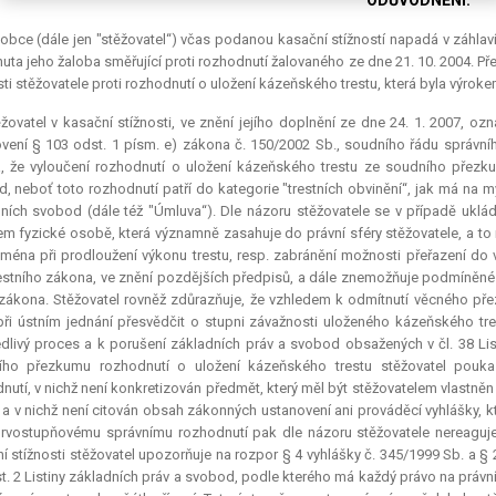
ODŮVODNĚNÍ:
obce (dále jen "stěžovatel“) včas podanou kasační stížností napadá v záhl
uta jeho žaloba směřující proti rozhodnutí žalovaného ze dne 21. 10. 2004.
sti stěžovatele proti rozhodnutí o uložení kázeňského trestu, která byla výrok
žovatel v kasační stížnosti, ve znění jejího doplnění ze dne 24. 1. 2007, o
vení § 103 odst. 1 písm. e) zákona č. 150/2002 Sb., soudního řádu správního,
, že vyloučení rozhodnutí o uložení kázeňského trestu ze soudního přezkum
, neboť toto rozhodnutí patří do kategorie "trestních obvinění“, jak má na m
ních svobod (dále též "Úmluva“). Dle názoru stěžovatele se v případě ukl
m fyzické osobě, která významně zasahuje do právní sféry stěžovatele, a to 
jména při prodloužení výkonu trestu, resp. zabránění možnosti přeřazení do
restního zákona, ve znění pozdějších předpisů, a dále znemožňuje podmíněné 
zákona. Stěžovatel rovněž zdůrazňuje, že vzhledem k odmítnutí věcného př
ři ústním jednání přesvědčit o stupni závažnosti uloženého kázeňského tre
dlivý proces a k porušení základních práv a svobod obsažených v čl. 38 Lis
ího přezkumu rozhodnutí o uložení kázeňského trestu stěžovatel pouka
nutí, v nichž není konkretizován předmět, který měl být stěžovatelem vlastně
, a v nichž není citován obsah zákonných ustanovení ani prováděcí vyhlášky, 
prvostupňovému správnímu rozhodnutí pak dle názoru stěžovatele nereaguje
í stížnosti stěžovatel upozorňuje na rozpor § 4 vyhlášky č. 345/1999 Sb. a § 
t. 2 Listiny základních práv a svobod, podle kterého má každý právo na právní