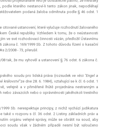
lností projednávané věci je dostatečně patrno, že městský
podle kterého nestanoví-li tento zákon jinak, nepodléhají
stěžovatelem podaná žaloba odmítnuta podle § 46 odst. 1
e citované ustanovení, které vylučuje rozhodnutí žalovaného
kem České republiky. Vzhledem k tomu, že o neústavnosti
 jím ve své rozhodovací činnosti vázán, předložil Ústavnímu
 6 zákona č. 169/1999 Sb. Z tohoto důvodu řízení o kasační
s 2/2008 - 73, přerušil.
/08 tak, že mu vyhověl a ustanovení § 76 odst. 6 zákona č.
opského soudu pro lidská práva (rozsudek ve věci
"Engel
a
é království“
ze dne 28. 6. 1984), vztahující se k čl. 6 odst. 1
ivě, veřejně a v přiměřené lhůtě projednána nestranným a
 nebo závazcích nebo o oprávněnosti jakéhokoli trestního
1999 Sb. nerespektuje principy, z nichž vychází
judikatura
e také v rozporu s čl. 36 odst. 2 Listiny základních práv a
nutím orgánu veřejné správy, může se obrátit na soud, aby
omoci soudu však v žádném případě nesmí být vyloučeno