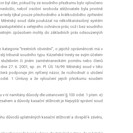
zpor byl dán, pokud by ze soudního přezkumu bylo vyloučeno
 nedošlo, neboť osobní svoboda stěžovatele byla prvotně
 se tedy týkal pouze přechodného a krátkodobého zpřísnění
y. Městský soud dále poukázal na několikanásobný systém
astupitelství a veřejného ochránce práv, což i bez soudního
ípustným způsobem mohly do základních práv odsouzených
ategorie "trestních obvinění“, o jejichž oprávněnosti má v
islý tribunál soudního typu. Kázeňské tresty se svým účelem
 ve služebním či jiném zaměstnaneckém poměru nebo členů
dne 27. 6. 2001, sp. zn. Pl. ÚS 16/99. Městský soud v této
terá podporuje jím vyřčený názor, že rozhodnutí o uložení
6 odst. 1 Úmluvy a že vyloučení jejich přezkumu soudem
sou v ní namítány důvody dle ustanovení § 103 odst. 1 písm. e)
ozsahem a důvody kasační stížnosti je Nejvyšší správní soud
u důvodů uplatněných kasační stížností a dospěl k závěru,