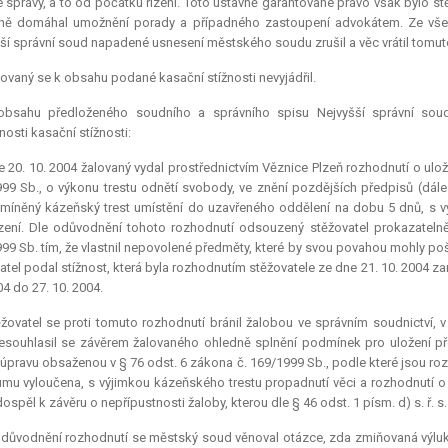
é správy, a to od počátku řízení. Toto ústavně garantované právo však bylo s
ně domáhal umožnění porady a případného zastoupení advokátem. Ze všec
ší správní soud napadené usnesení městského soudu zrušil a věc vrátil tomuto
ovaný se k obsahu podané kasační stížnosti nevyjádřil.
obsahu předloženého soudního a správního spisu Nejvyšší správní soud 
osti kasační stížnosti:
 20. 10. 2004 žalovaný vydal prostřednictvím Věznice Plzeň rozhodnutí o ulož
99 Sb., o výkonu trestu odnětí svobody, ve znění pozdějších předpisů (dále 
íněný kázeňský trest umístění do uzavřeného oddělení na dobu 5 dnů, s v
ení. Dle odůvodnění tohoto rozhodnutí odsouzený stěžovatel prokazatelně 
99 Sb. tím, že vlastnil nepovolené předměty, které by svou povahou mohly poš
atel podal stížnost, která byla rozhodnutím stěžovatele ze dne 21. 10. 2004 z
04 do 27. 10. 2004.
žovatel se proti tomuto rozhodnutí bránil žalobou ve správním soudnictví,
esouhlasil se závěrem žalovaného ohledně splnění podmínek pro uložení 
 úpravu obsaženou v § 76 odst. 6 zákona č. 169/1999 Sb., podle které jsou r
mu vyloučena, s výjimkou kázeňského trestu propadnutí věci a rozhodnutí o
ospěl k závěru o nepřípustnosti žaloby, kterou dle § 46 odst. 1 písm. d) s. ř. s.
odůvodnění rozhodnutí se městský soud věnoval otázce, zda zmiňovaná výluk