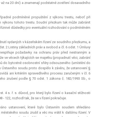
 až na 20 dní) a znamenají podstatné zostření dosavadního
řípadné podmíněné propuštění z výkonu trestu, neboť při
m výkonu tohoto trestu. Soudní přezkum tak může zabránit
 nepříznivé důsledky pro eventuální rozhodování o podmíněném
odnutí vydaných v kázeňském řízení ze soudního přezkumu, a
st. 2 Listiny základních práv a svobod a čl. 6 odst. 1 Úmluvy
o nesplňuje požadavky na ochranu práv před nestranným a
že ve věcech týkajících se majetku (propadnutí věci, zabrání
ahů do bytostně osobnostní sféry odsouzeného (umístění do
 Ústavního soudu proto dospělo k závěru, že ustanovení §
povídá ani kritériím spravedlivého procesu zaručeným v čl. 6
eho zrušení podle § 70 odst. 1 zákona č. 182/1993 Sb., o
4 s. ř. s. důvod, pro který bylo řízení o kasační stížnosti
 - 122, rozhodl tak, že se v řízení pokračuje.
áno ustanovení, které bylo Ústavním soudem shledáno
městského soudu zrušil a věc mu vrátil k dalšímu řízení. V