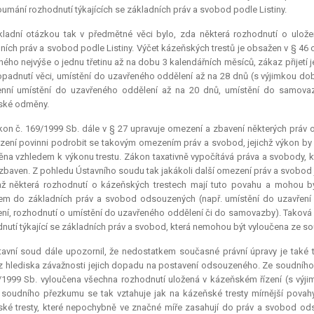
umání rozhodnutí týkajících se základních práv a svobod podle Listiny.
kladní otázkou tak v předmětné věci bylo, zda některá rozhodnutí o uložen
ních práv a svobod podle Listiny. Výčet kázeňských trestů je obsažen v § 46 o
ého nejvýše o jednu třetinu až na dobu 3 kalendářních měsíců, zákaz přijetí
opadnutí věci, umístění do uzavřeného oddělení až na 28 dnů (s výjimkou do
nní umístění do uzavřeného oddělení až na 20 dnů, umístění do samovaz
ské odměny.
on č. 169/1999 Sb. dále v § 27 upravuje omezení a zbavení některých práv 
ení povinni podrobit se takovým omezením práv a svobod, jejichž výkon by 
ěna vzhledem k výkonu trestu. Zákon taxativně vypočítává práva a svobody,
 zbaven. Z pohledu Ústavního soudu tak jakákoli další omezení práv a svobod
ž některá rozhodnutí o kázeňských trestech mají tuto povahu a mohou bý
m do základních práv a svobod odsouzených (např. umístění do uzavření 
ní, rozhodnutí o umístění do uzavřeného oddělení či do samovazby). Taková
nutí týkající se základních práv a svobod, která nemohou být vyloučena ze 
avní soud dále upozornil, že nedostatkem současné právní úpravy je také t
 z hlediska závažnosti jejich dopadu na postavení odsouzeného. Ze soudního
/1999 Sb. vyloučena všechna rozhodnutí uložená v kázeňském řízení (s výj
 soudního přezkumu se tak vztahuje jak na kázeňské tresty mírnější povahy
ké tresty, které nepochybně ve značné míře zasahují do práv a svobod od