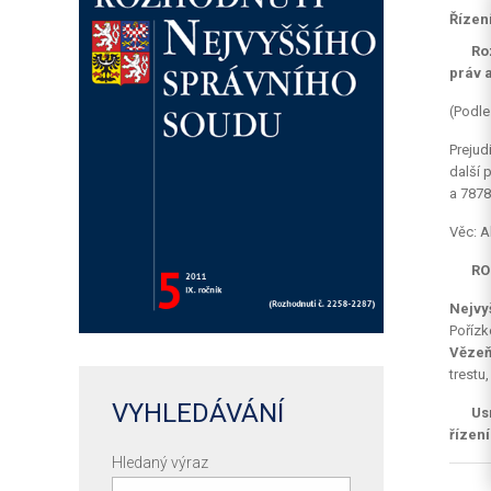
Řízen
Ro
práv a
(Podle
Prejud
další 
a 7878/
Věc: A
RO
Nejvy
Pořízk
Vězeň
trestu
VYHLEDÁVÁNÍ
Us
řízení
Hledaný výraz