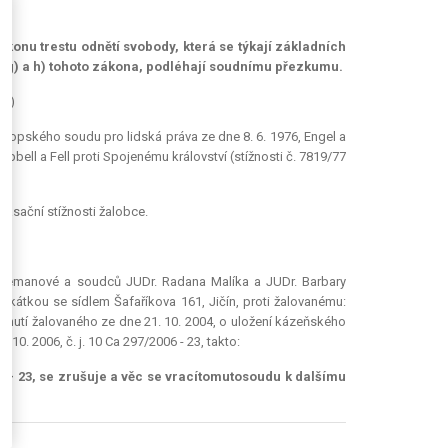
ýkonu trestu odnětí svobody, která se týkají základních
f), g) a h) tohoto zákona, podléhají soudnímu přezkumu.
25)
Evropského soudu pro lidská práva ze dne 8. 6. 1976, Engel a
mpbell a Fell proti Spojenému království (stížnosti č. 7819/77
kasační stížnosti žalobce.
 Zemanové a soudců JUDr. Radana Malíka a JUDr. Barbary
okátkou se sídlem Šafaříkova 161, Jičín, proti žalovanému:
odnutí žalovaného ze dne 21. 10. 2004, o uložení kázeňského
10. 2006, č. j. 10 Ca 297/2006 - 23, takto:
6 - 23,
se zrušuje
a věc
se vrací
tomutosoudu k dalšímu