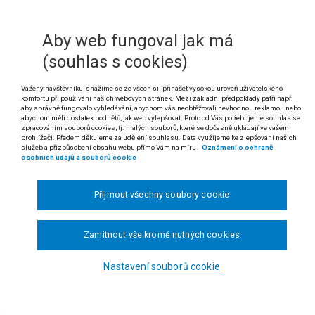
í před soudem: přezkum rozhodnutí o uložení kázeňského trestu
zhodnutí o uložení kázeňského trestu podle zákona č. 169/1999 Sb., o v
Aby web fungoval jak má
 svobod, tj. nejméně rozhodnutí o uložení trestů dle § 46 odst. 3 písm. 
(souhlas s cookies)
 rozsudku Nejvyššího správního soudu ze dne 24. 11. 2010, čj. 9 As 2/2008 - 1
Vážený návštěvníku, snažíme se ze všech sil přinášet vysokou úroveň uživatelského
ikatura: nálezy Ústavního soudu č. 276/2001 Sb. a č. 341/2010 Sb.; rozsudky 
komfortu při používání našich webových stránek. Mezi základní předpoklady patří např.
aby správně fungovalo vyhledávání, abychom vás neobtěžovali nevhodnou reklamou nebo
proti Nizozemsku (stížnost č. 5100/71, Series A, č. 22), a ze dne 28. 6. 1984, Ca
abychom měli dostatek podnětů, jak web vylepšovat. Proto od Vás potřebujeme souhlas se
77, Series A, č. 80).
zpracováním souborů cookies, tj. malých souborů, které se dočasně ukládají ve vašem
prohlížeči. Předem děkujeme za udělení souhlasu. Data využijeme ke zlepšování našich
služeb a přizpůsobení obsahu webu přímo Vám na míru.
Oznámení o ochraně
lbert Ž. proti Vězeňské službě České republiky o uložení kázeňského trestu, o 
osobních údajů a souborů cookie
ZSUDEK
Přijmout všechny soubory cookie
šší správní soud
rozhodl v senátě složeném z předsedkyně Mgr. Daniely
ové v právní věci žalobce:
A. Ž.
, zastoupeného JUDr. Alenou Jirovcovou, adv
ská služba České republiky,
se sídlem Soudní 1672/1a, Praha 4, proti rozh
Zamítnout vše kromě nutných cookies
, o kasační stížnosti žalobce proti usnesení Městského soudu v Praze ze dne 19. 
nesení Městského soudu v Praze ze dne 19. 10. 2006, č. j. 10 Ca 297/200
Nastavení souborů cookie
.