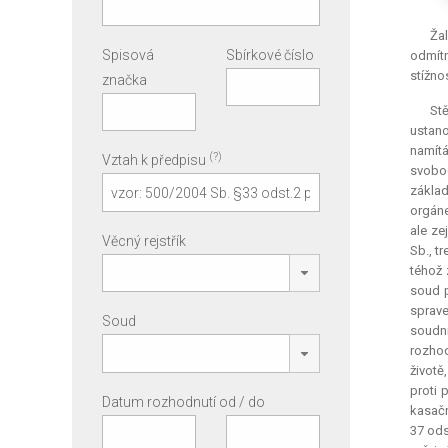
Žal
Spisová
Sbírkové číslo
odmítn
stížno
značka
Stě
ustano
namítá
(?)
Vztah k předpisu
svobod
základ
orgáne
ale ze
Věcný rejstřík
Sb., t
téhož 
soud p
sprave
Soud
soudn
rozhod
životě
proti 
Datum rozhodnutí od / do
kasačn
37 ods