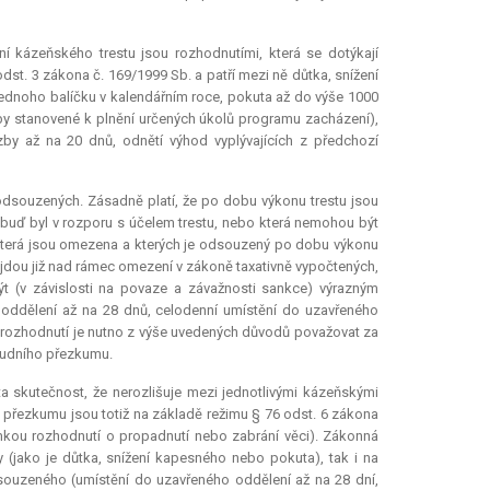
í kázeňského trestu jsou rozhodnutími, která se dotýkají
dst. 3 zákona č. 169/1999 Sb. a patří mezi ně důtka, snížení
 jednoho balíčku v kalendářním roce, pokuta až do výše 1000
by stanovené k plnění určených úkolů programu zacházení),
by až na 20 dnů, odnětí výhod vyplývajících z předchozí
odsouzených. Zásadně platí, že po dobu výkonu trestu jsou
buď byl v rozporu s účelem trestu, nebo která nemohou být
 která jsou omezena a kterých je odsouzený po dobu výkonu
 jdou již nad rámec omezení v zákoně taxativně vypočtených,
t (v závislosti na povaze a závažnosti sankce) výrazným
oddělení až na 28 dnů, celodenní umístění do uzavřeného
 rozhodnutí je nutno z výše uvedených důvodů považovat za
soudního přezkumu.
a skutečnost, že nerozlišuje mezi jednotlivými kázeňskými
 přezkumu jsou totiž na základě režimu § 76 odst. 6 zákona
imkou rozhodnutí o propadnutí nebo zabrání věci). Zákonná
 (jako je důtka, snížení kapesného nebo pokuta), tak i na
souzeného (umístění do uzavřeného oddělení až na 28 dní,