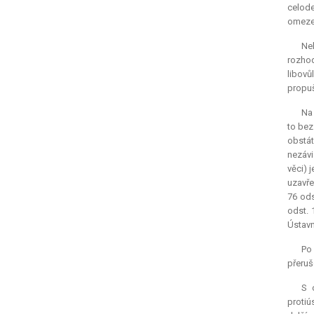
celode
omeze
Ne
rozhod
libovů
propuš
Na 
to bez
obstát
nezávi
věci) 
uzavře
76 ods
odst. 
Ústav
Po 
přeruš
S 
protiú