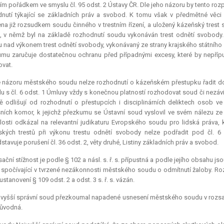
ím pořádkem ve smyslu čl. 95 odst. 2 Ústavy ČR. Dle jeho názoru by tento ro
nutí týkající se základních práv a svobod. K tomu však v předmětné věci
a již rozsudkem soudu činného v trestním řízení, a uložený kázeňský trest
, v němž byl na základě rozhodnutí soudu vykonáván trest odnětí svobod
 nad výkonem trest odnětí svobody, vykonávaný ze strany krajského státního z
umu zaručuje dostatečnou ochranu před případnými excesy, které by nepř
vat.
 názoru městského soudu nelze rozhodnutí o kázeňském přestupku řadit do k
u s čl. 6 odst. 1 Úmluvy vždy s konečnou platností rozhodovat soud či nezáv
ě odlišují od rozhodnutí o přestupcích i disciplinárních deliktech osob
ních komor, k jejichž přezkumu se Ústavní soud vyslovil ve svém nálezu ze 
losti odkázal na
relevantní
judikaturu Evropského soudu pro lidská práva, k
ských trestů při výkonu trestu odnětí svobody nelze podřadit pod čl. 
stavuje porušení čl. 36 odst. 2, věty druhé, Listiny základních práv a svobod.
ační stížnost je podle § 102 a násl. s. ř. s. přípustná a podle jejího obsahu j
s., spočívající v tvrzené nezákonnosti městského soudu o odmítnutí žaloby. R
stanovení § 109 odst. 2 a odst. 3 s. ř. s. vázán.
vyšší správní soud přezkoumal napadené usnesení městského soudu v rozsah
důvodná.