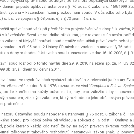
vodu Nejvyšší správní soud podotýká, že ze shora popsaných skutkových oko
 daném případě aplikoval ustanovení § 76 odst. 6 zákona č. 169/1999 Sb., 
nutí vydaná v kázeňském řízení přezkoumání soudu. V důsledku toho byla 
) s. ř. s., ve spojení s § 68 písm. e) a § 70 písm. f) s. ř. s.
vyšší správní soud však při předběžném projednávání věci dospěl k závěru, ž
 v kázeňském řízení ze soudního přezkumu, je v rozporu s ústavním pořád
ho zákona si Nejvyšší správní soud nemůže sám učinit právní závěr, neboť je
v souladu s čl. 95 odst. 2 Ústavy ČR návrh na zrušení ustanovení § 76 odst.
sti do doby rozhodnutí Ústavního soudu usnesením ze dne 16. 10. 2008, č. j. 9 A
avní soud rozhodl o tomto návrhu dne 29. 9. 2010 nálezem sp. zn. Pl. ÚS 32
99 Sb. zrušil dnem 30. června 2011.
tavní soud ve svých úvahách vycházel především z
relevantní
judikatury Evr
í vs. Nizozemk“
ze dne 8. 6. 1976; rozsudek ve věci
"Campbell a Fell vs. Spojen
, podle kterého má každý právo na to, aby jeho záležitost byla spravedl
slým soudem, zřízeným zákonem, který rozhodne o jeho občanských právech
ní proti němu.
e názoru Ústavního soudu napadené ustanovení § 76 odst. 6 zákona č. 169/
kého soudu pro lidská práva při výkladu a aplikaci čl. 6 odst. 1 Úmluvy, a j
, podle kterého každý, kdo tvrdí, že byl na svých právech zkrácen rozhod
oumal zákonnost takového rozhodnutí, nestanoví-li zákon jinak. Z prav