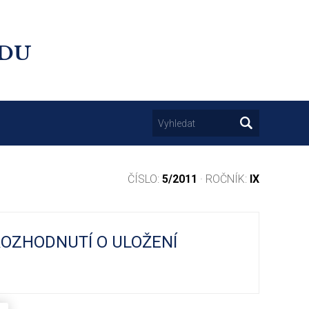
UDU
ČÍSLO:
5/2011
· ROČNÍK:
IX
ROZHODNUTÍ O ULOŽENÍ