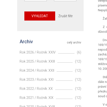
veřejn
písem
Nejvyš
VYHLEDAT
Zrušit filtr
Žal
Z 
důvodn
Dne
Archiv
celý archiv
169/19
nepodm
Rok 2026 / Ročník: XXIV
(6)
zacház
169/19
Rok 2025 / Ročník: XXIII
(12)
stěžov
10. 20
Rok 2024 / Ročník: XXII
(12)
Stě
Rok 2023 / Ročník: XXI
(12)
dále n
právní
Rok 2022 / Ročník: XX
(12)
přezku
soud d
Rok 2021 / Ročník: XIX
(12)
V 
Rok 2020 / Ročník: XVIII
(12)