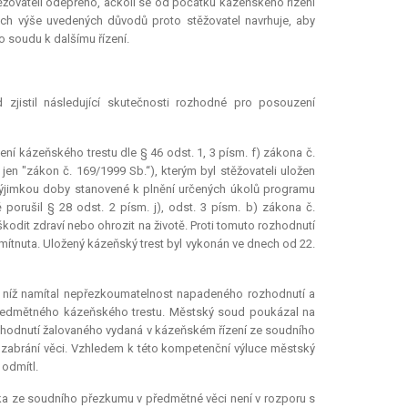
těžovateli odepřeno, ačkoli se od počátku kázeňského řízení
h výše uvedených důvodů proto stěžovatel navrhuje, aby
 soudu k dalšímu řízení.
zjistil následující skutečnosti rozhodné pro posouzení
ení kázeňského trestu dle § 46 odst. 1, 3 písm. f) zákona č.
jen "zákon č. 169/1999 Sb.“), kterým byl stěžovateli uložen
ýjimkou doby stanovené k plnění určených úkolů programu
porušil § 28 odst. 2 písm. j), odst. 3 písm. b) zákona č.
kodit zdraví nebo ohrozit na životě. Proti tomuto rozhodnutí
amítnuta. Uložený kázeňský trest byl vykonán ve dnech od 22.
 v níž namítal nepřezkoumatelnost napadeného rozhodnutí a
předmětného kázeňského trestu. Městský soud poukázal na
ozhodnutí žalovaného vydaná v kázeňském řízení ze soudního
 zabrání věci. Vzhledem k této kompetenční výluce městský
 odmítl.
a ze soudního přezkumu v předmětné věci není v rozporu s