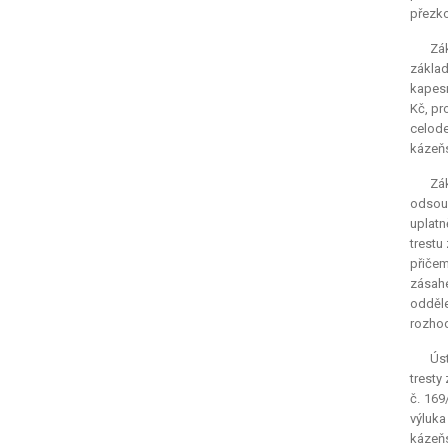
přezko
Zá
základ
kapesn
Kč, pr
celode
kázeň
Zák
odsouz
uplatn
trestu
přičem
zásahe
odděle
rozhod
Úst
tresty
č. 169
výluka
kázeňs