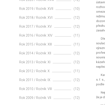
ústavn
rozhod
Rok 2019 / Ročník: XVII
(10)
omezen
režimu
Rok 2018 / Ročník: XVI
(12)
dozoru
přezk
Rok 2017 / Ročník: XV
(12)
zasaho
Rok 2016 / Ročník: XIV
(11)
Dle
soulad
Rok 2015 / Ročník: XIII
(11)
výrazn
profes
Rok 2014 / Ročník: XII
(12)
souvis
Rok 2013 / Ročník: XI
(12)
kázeň
nepřed
Rok 2012 / Ročník: X
(11)
Kas
s. ř. 
Rok 2011 / Ročník: IX
(12)
podle u
Rok 2010 / Ročník: VIII
(12)
Nej
že je 
Rok 2009 / Ročník: VII
(12)