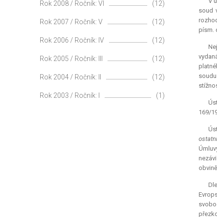
V ú
Rok 2008 / Ročník: VI
(12)
soud v
rozhod
Rok 2007 / Ročník: V
(12)
písm. d
Rok 2006 / Ročník: IV
(12)
Nej
vydaná
Rok 2005 / Ročník: III
(12)
platné
soudu 
Rok 2004 / Ročník: II
(12)
stížno
Rok 2003 / Ročník: I
(1)
Úst
169/19
Ús
ostatn
Úmluvy
nezávi
obvině
Dl
Evrops
svobod
přezk