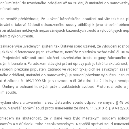
nní umístění do uzavřeného oddělení až na 20 dní, či umístění do samovazby
ní svobody.
lze rovněž přehlédnout, že uložení kázeňského opatření má vliv také na p
ování o takové žádosti odsouzeného soudy přihlížejí k jeho chování běhe
li při ukládání některých nejzávažnějších kázeňských trestů a vyloučit jejich
tění z výkonu trestu.
základě výše uvedených zjištění tak Ústavní soud uzavřel, že vyloučení rozh
 jakékoli diferenciace jejich závažnosti, nemůže z hlediska požadavků čl. 36 od
. Projednání stížnosti proti uložení kázeňského trestu orgány žalovanéh
slým tribunálem. Paradoxem stávající právní úpravy pak je také ta skutečnost, 
je soudní přezkum připuštěn, zatímco ve věcech týkajících se závažných zás
ného oddělení, umístění do samovazby) je soudní přezkum vyloučen. Plénum
t. 6 zákona č. 169/1999 Sb. je v rozporu s čl. 36 odst. 1 a 2 Listiny a neod
1 Úmluvy o ochraně lidských práv a základních svobod. Proto rozhodlo o j
ním soudu.
vydání shora citovaného nálezu Ústavního soudu odpadl ve smyslu § 48 odst. 
eno. Nejvyšší správní soud proto usnesením ze dne 9. 11. 2010, č. j. 9 As 2/2008
ohledem na skutečnost, že v dané věci bylo městským soudem aplikov
stavním a v důsledku toho neaplikovatelným, Nejvyšší správní soud usnesení 