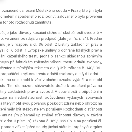
aví označené usnesení Městského soudu v Praze, kterým byla
 Předmětem napadeného rozhodnutí žalovaného bylo prověření
em tohoto rozhodnutí zamítnuta.
značuje jako důvody kasační stížnosti skutečnosti uvedené v
 ve znění pozdějších předpisů (dále jen "s. ř. s.“). Předně
u je v rozporu s čl. 36 odst. 2 Listiny základních práv a
ysli čl. 6 odst. 1 Evropské úmluvy o ochraně lidských práv a
ádání kázeňského trestu jedná o sankci ukládanou správním
nejen při faktickém zpřísnění výkonu trestu odnětí svobody,
 věznice s mírnějším režimem dle § 39b zákona č. 140/1961
propuštění z výkonu trestu odnětí svobody dle § 61 odst. 1
ezkumu se nemohl k věci v plném rozsahu vyjádřit a nemohl
stu. Tím dle názoru stěžovatele došlo k porušení práva na
tiny základních práv a svobod. V souvislosti s připuštěním
zuje na nedostatečnost odůvodnění vydaných správních
n a který mohl svou povahou poškodit zdraví nebo ohrozit na
které měly být stěžovatelem porušeny. Rozhodnutí o stížnosti
 ani na jím písemně uplatněné stížnostní důvody. V závěru
28 odst. 3 písm. b) zákona č. 169/1999 Sb. a na porušení čl.
 pomoc v řízení před soudy, jinými státními orgány či orgány