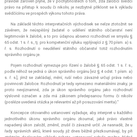
pravidel zároveň plyne, že v pochybnostech o tom, zda žalobci svědčí
právo na přístup k soudu či nikoliv, je nezbytné přiklonit se k výkladu
svědčícímu ve prospěch výkonu tohoto práva.
Na základě těchto interpretačních východisek se nelze ztotožnit se
závěrem, že neúspěšný žadatel o udělení státního občanství není
legitimován k žalobě, a to pro údajnou absenci rozhodnutí ve smyslu §
65 odst. 1 s. ř. s., tj. pro kompetenční výluku vyplývající z § 70 písm. a) s.
ř. s. Rozhodnutí o neudělení státního občanství totiž rozhodnutím
správního orgánu je.
Pojem rozhodnutí vymezuje pro řízení o žalobě § 65 odst. 1 s. ř. s.,
podle něhož se jedná o úkon správního orgánu [viz § 4 odst. 1 písm. a)
s. ř. s.], jímž se zakládají, mění, ruší nebo závazně určují práva nebo
povinnosti žalobce. Rozhodnutí je tedy vymezeno materiálními znaky; je
proto nevýznamné, zda je úkon správního orgánu jako rozhodnutí
výslovně označen a zda má zákonem předepsanou formu či nikoliv
(posléze uvedená otázka je
relevantní
až při posuzování merita).“
Koncepce citovaného ustanovení vyžaduje, aby interpret u každého
jednotlivého úkonu správního orgánu zkoumal, jaké právo vlastně
napadený úkon založil, změnil, zrušil či závazně určil. Je nasnadě, že u
řady správních aktů, které soudy již dnes běžně přezkoumávají, by při