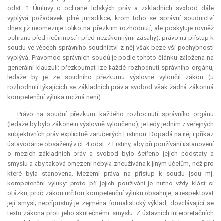
odst. 1 Úmluvy o ochraně lidských práv a základních svobod dále
vyplývá požadavek plné jurisdikce; krom toho se správní soudnictví
dnes již neomezuje toliko na přezkum rozhodnutí, ale poskytuje rovněž
ochranu před nečinností i před nezákonnými zásahy); právo na přístup k
soudu ve věcech správního soudnictví z něj však beze vší pochybnosti
vyplývá. Pravomoc správních soudů je podle tohoto článku založena na
generální klauzuli: přezkoumat lze každé rozhodnutí správního orgánu,
ledaže by je ze soudního přezkumu výslovně vyloučil zákon (u
rozhodnutí týkajících se základních práv a svobod však žádná zákonná
kompetenční výluka možná není).
Právo na soudní přezkum každého rozhodnutí správního orgánu
(ledaže by bylo zákonem výslovně vyloučeno), je tedy jedním z veřejných
subjektivních práv explicitně zaručených Listinou. Dopadá na něj i příkaz
ústavodárce obsažený v čl. 4 odst. 4 Listiny, aby při používání ustanovení
o mezích základních práv a svobod bylo šetřeno jejich podstaty a
smyslu a aby taková omezení nebyla zneužívána k jiným účelům, než pro
které byla stanovena. Mezemi práva na přístup k soudu jsou mj.
kompetenční výluky: proto při jejich používání je nutno vždy klást si
otázku, proč zákon určitou kompetenční výluku obsahuje, a respektovat
její smysl; nepřípustný je zejména formalistický výklad, dovolávající se
textu zákona proti jeho skutečnému smyslu. Z ústavních interpretačních