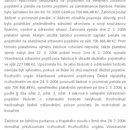
žalobci vyúčtování nedoplatků na pojistném na veřejném zdravotní
pojištění a penále na tomto pojištění za zaměstnance žalobce. Penále
bylo vyčísleno ke dni 30. 10. 2005 částkou 706 466,48 Kč. Žalobce podal
žádost o prominutí penále. V žádosti obsáhle popisuje důvody, proč
bylo podnikání předmětného sdružení ukončeno a svoji současnou
finanční, osobní a zdravotní situaci. Žalovaná vydala dne 2. 3. 2006
platební výměr, kterým uložila žalobci povinnost zaplatit penále na
pojistném na všeobecné zdravotní pojištění ve výši 706 466,48 Kč. Proti
tomuto platebnímu výměru žalobce odvolání nepodal, takže platební
výměr nabyl dne 22. 3. 2006 právní moci. Dne 8. 3. 2006 vyzvala
Všeobecná zdravotní pojišťovna žalobce k úhradě dlužného pojistného
ve výši 227 086 Kč. Upozornila ho, že jeho žádosti o odstranění tvrdosti
nemůže být vyhověno, pokud ve lhůtě 30 dnů neuhradí dlužné pojistné.
Rozhodčí orgán Všeobecné zdravotní pojišťovny České republiky
rozhodnutím ze dne 24. 5. 2006 posoudil žádost o prominutí penále ve
výši 706 466,48 Kč, vyměřeného platebním výměrem ze dne 2. 3. 2006, a
podle § 53a odst. 2, odst. 3, odst. 4 zákona o veřejném zdravotním
pojištění žádosti o odstranění tvrdosti nevyhověl. Rozhodnutí
neobsahuje žádné odůvodnění, pouze poučení, že rozhodnutí je
konečné.
Žalobce se žalobou podanou u Krajského soudu v Brně dne 28. 7. 2006
domáhal přezkoumání rozhodnutí Rozhodčího orgánu Všeobecné