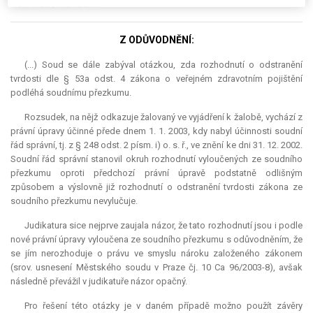
vrátil k dalšímu řízení.
Z ODŮVODNĚNÍ:
(...) Soud se dále zabýval otázkou, zda rozhodnutí o odstranění
tvrdosti dle § 53a odst. 4 zákona o veřejném zdravotním pojištění
podléhá soudnímu přezkumu.
Rozsudek, na nějž odkazuje žalovaný ve vyjádření k žalobě, vychází z
právní úpravy účinné přede dnem 1. 1. 2003, kdy nabyl účinnosti soudní
řád správní, tj. z § 248 odst. 2 písm. i) o. s. ř., ve znění ke dni 31. 12. 2002.
Soudní řád správní stanovil okruh rozhodnutí vyloučených ze soudního
přezkumu oproti předchozí právní úpravě podstatně odlišným
způsobem a výslovně již rozhodnutí o odstranění tvrdosti zákona ze
soudního přezkumu nevylučuje.
Judikatura
sice nejprve zaujala názor, že tato rozhodnutí jsou i podle
nové právní úpravy vyloučena ze soudního přezkumu s odůvodněním, že
se jím nerozhoduje o právu ve smyslu nároku založeného zákonem
(srov. usnesení Městského soudu v Praze čj. 10 Ca 96/2003-8), avšak
následně převážil v judikatuře názor opačný.
Pro řešení této otázky je v daném případě možno použít závěry