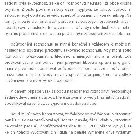
žádosti byla skutečnost, že ke dni rozhodnutí neuhradil žalobce dlužné
pojistné. Z textu podané žaloby ovšem vyplývá, že tohoto důvodu si
žalobce nebyl dostatečně vědom, neboť proti němu nikterak nebrojil. Na
tom je možno demonstrovat porušení žalobcových procesních práv -
neboť právě v důsledku toho, že neznal důvody rozhodnutí žalovaného,
byla mu proti tomuto rozhodnutí podstatným způsobem ztížena obrana.
Odůvodnění rozhodnutí je nutné konečně i vzhledem k možnosti
následného soudního přezkumu takového rozhodnutí. Aby mohl soud
rozhodnutí přezkoumat z hledisek zmíněných shora a ověřit, zda
přezkoumávané rozhodnutí není projevem libovůle správního orgánu,
musí v prvé řadě obsahovat odůvodnění, neboť pouze z odůvodnění
může soud seznat důvody a úvahy správního orgánu, které ho vedly k
závěru uvedenému ve výroku rozhodnutí.
V daném případě však žalobou napadeného rozhodnutí neobsahuje
žádné odůvodnění a důvody, které žalovaného vedly k zamítnutí žádosti,
specifikoval stručně až ve vyjádření k podané žalobě.
Soud musí nadto konstatovat, že žalobce ve své žádosti o prominutí
penále nijak nespecifikoval výši tohoto penále, žádal však o „prominutí
celkového penále“. Z vyúčtování ze dne 30. 11. 2005 přitom vyplývá, že
ke dni tohoto vyúčtování činil dluh na penále vyměřené dříve vydaným