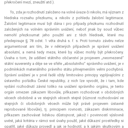
překročení mezí, zneužití atd.).
To, zda je rozhodnutí založeno na volné úvaze či nikoliv, má význam z
hlediska rozsahu přezkumu, a nikoliv z pohledu žalobní legitimace.
Žalobní legitimace musí být dána i pro případy přezkumu rozhodnutí
založených na volném správním uvážení, neboť jinak by soud vůbec
nemohl přezkoumat jeho použití ani z těch hledisek, které mu
předepisuje § 78 odst. 1 věta druhá s. ř. s. Proti tomuto závěru nelze
argumentovat ani tím, že v některých případech je správní uvážení
absolutní, a nemá tedy meze, které by vůbec mohly být překročeny.
Úvaha o tom, že udělení státního občanství je projevem „neomezené“
státní suverenity a děje se ve sféře „absolutního“ správního uvážení, je v
podmínkách materiálního právního státu přinejmenším velmi pochybná.
Správní uvážení je v prvé řadě vždy limitováno principy vyplývajícími z
ústavního pořádku České republiky; z nich lze vyvodit, že i tam, kde
vydání rozhodnutí závisí toliko na uvážení správního orgánu, je tento
orgán omezen zákazem libovůle, příkazem rozhodovat v obdobných
věcech obdobně a ve stejných věcech stejně (různost rozhodování ve
stejných či obdobných věcech může být právě projevem ústavně
reprobované libovůle), tj. principem rovnosti, zákazem diskriminace,
příkazem zachovávat lidskou důstojnost, jakož i povinností výslovně
uvést, jaká kritéria v rámci své úvahy použil, jaké důkazní prostředky si
opatřil, jaké důkazy provedl a jak je hodnotil, a k jakým skutkovým a