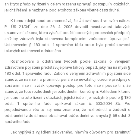
aniž tyto předpisy řízení v celém rozsahu upravují, postupují v otázkách,
jejichž řešení je nezbytné, podle tohoto zákona včetně části druhé.
K tomu zdejší soud poznamenává, že Ústavní soud ve svém nálezu
4)
Pl. ÚS 21/04
ze dne 26. 4. 2005 dovodil neústavnost takových
ustanovení zákona, která vylučují použití obecných procesních předpisů,
aniž by zároveň byla stanovena komplexním způsobem úprava jiná.
Ustanovením § 180 odst. 1 správního řádu proto byla protiústavnost
takových ustanovení odstraněna.
Rozhodování o odstranění tvrdosti podle zákona o veřejném
zdravotním pojištění představuje právě takový případ, jaký má na mysli §
180 odst. 1 správního řádu. Zákon o veřejném zdravotním pojištění sice
stanoví, že na řízení o prominutí penále se nevztahují obecné předpisy o
správním řízení, avšak upravuje postup pro toto řízení pouze tím, že
stanoví, že toto rozhodnutí je rozhodnutím konečným. Vzhledem k tomu
je nutno na toto řízení v otázkách, jejichž řešení je nezbytné, podle § 180
odst. 1 správního řádu aplikovat zákon č. 500/2004 Sb. Pro
projednávanou věc to zejména znamená, že rozhodnutí o žádosti o
odstranění tvrdosti musí obsahovat odůvodnění ve smyslu § 68 odst. 3
správního řádu.
Jak vyplývá z vyjádření žalovaného, hlavním důvodem pro zamítnutí