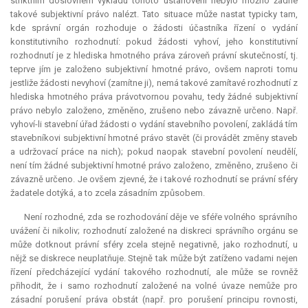
striktním doslovném výkladu tohoto ustanovení nebylo možno žádné
takové subjektivní právo nalézt. Tato situace může nastat typicky tam,
kde správní orgán rozhoduje o žádosti účastníka řízení o vydání
konstitutivního rozhodnutí: pokud žádosti vyhoví, jeho
konstitutivní
rozhodnutí je z hlediska hmotného práva zároveň právní skutečností, tj.
teprve jím je založeno subjektivní hmotné právo, ovšem naproti tomu
jestliže žádosti nevyhoví (zamítne ji), nemá takové zamítavé rozhodnutí z
hlediska hmotného práva právotvornou povahu, tedy žádné subjektivní
právo nebylo založeno, změněno, zrušeno nebo závazně určeno. Např.
vyhoví-li stavební úřad žádosti o vydání stavebního povolení, zakládá tím
stavebníkovi subjektivní hmotné právo stavět (či provádět změny staveb
a udržovací práce na nich); pokud naopak stavební povolení neudělí,
není tím žádné subjektivní hmotné právo založeno, změněno, zrušeno či
závazně určeno. Je ovšem zjevné, že i takové rozhodnutí se právní sféry
žadatele dotýká, a to zcela zásadním způsobem.
Není rozhodné, zda se rozhodování děje ve sféře volného správního
uvážení či nikoliv; rozhodnutí založené na diskreci správního orgánu se
může dotknout právní sféry zcela stejně negativně, jako rozhodnutí, u
nějž se diskrece neuplatňuje. Stejně tak může být zatíženo vadami nejen
řízení předcházející vydání takového rozhodnutí, ale může se rovněž
přihodit, že i samo rozhodnutí založené na volné úvaze nemůže pro
zásadní porušení práva obstát (např. pro porušení principu rovnosti,