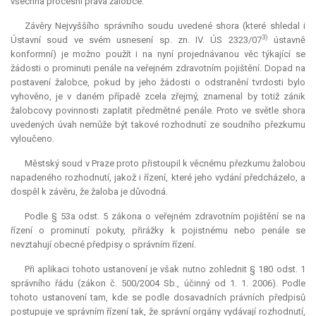
všechna procesní práva žalobce.
Závěry Nejvyššího správního soudu uvedené shora (které shledal i
3)
Ústavní soud ve svém usnesení sp. zn. IV. ÚS 2323/07
ústavně
konformní) je možno použít i na nyní projednávanou věc týkající se
žádosti o prominuti penále na veřejném zdravotním pojištění. Dopad na
postavení žalobce, pokud by jeho žádosti o odstranění tvrdosti bylo
vyhověno, je v daném případě zcela zřejmý, znamenal by totiž zánik
žalobcovy povinnosti zaplatit předmětné penále. Proto ve světle shora
uvedených úvah nemůže být takové rozhodnutí ze soudního přezkumu
vyloučeno.
Městský soud v Praze proto přistoupil k věcnému přezkumu žalobou
napadeného rozhodnutí, jakož i řízení, které jeho vydání předcházelo, a
dospěl k závěru, že žaloba je důvodná.
Podle § 53a odst. 5 zákona o veřejném zdravotním pojištění se na
řízení o prominutí pokuty, přirážky k pojistnému nebo penále se
nevztahují obecné předpisy o správním řízení.
Při aplikaci tohoto ustanovení je však nutno zohlednit § 180 odst. 1
správního řádu (zákon č. 500/2004 Sb., účinný od 1. 1. 2006). Podle
tohoto ustanovení tam, kde se podle dosavadních právních předpisů
postupuje ve správním řízení tak, že správní orgány vydávají rozhodnutí,