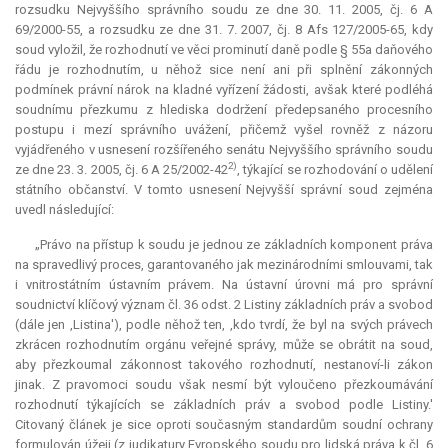
rozsudku Nejvyššího správního soudu ze dne 30. 11. 2005, čj. 6 A
69/2000-55, a rozsudku ze dne 31. 7. 2007, čj. 8 Afs 127/2005-65, kdy
soud vyložil, že rozhodnutí ve věci prominutí daně podle § 55a daňového
řádu je rozhodnutím, u něhož sice není ani při splnění zákonných
podmínek právní nárok na kladné vyřízení žádosti, avšak které podléhá
soudnímu přezkumu z hlediska dodržení předepsaného procesního
postupu i mezí správního uvážení, přičemž vyšel rovněž z názoru
vyjádřeného v usnesení rozšířeného senátu Nejvyššího správního soudu
2)
ze dne 23. 3. 2005, čj. 6 A 25/2002-42
, týkající se rozhodování o udělení
státního občanství. V tomto usnesení Nejvyšší správní soud zejména
uvedl následující:
„Právo na přístup k soudu je jednou ze základních komponent práva
na spravedlivý proces, garantovaného jak mezinárodními smlouvami, tak
i vnitrostátním ústavním právem. Na ústavní úrovni má pro správní
soudnictví klíčový význam čl. 36 odst. 2 Listiny základních práv a svobod
(dále jen ,Listina'), podle něhož ten, ,kdo tvrdí, že byl na svých právech
zkrácen rozhodnutím orgánu veřejné správy, může se obrátit na soud,
aby přezkoumal zákonnost takového rozhodnutí, nestanoví-li zákon
jinak. Z pravomoci soudu však nesmí být vyloučeno přezkoumávání
rozhodnutí týkajících se základních práv a svobod podle Listiny.'
Citovaný článek je sice oproti současným standardům soudní ochrany
formulován úžeji (z judikatury Evropského soudu pro lidská práva k čl. 6