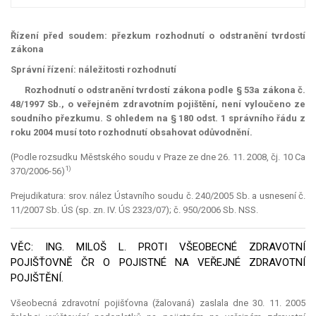
Řízení před soudem: přezkum rozhodnutí o odstranění tvrdostí
zákona
Správní řízení: náležitosti rozhodnutí
Rozhodnutí o odstranění tvrdostí zákona podle § 53a zákona č.
48/1997 Sb., o veřejném zdravotním pojištění, není vyloučeno ze
soudního přezkumu. S ohledem na § 180 odst. 1 správního řádu z
roku 2004 musí toto rozhodnutí obsahovat odůvodnění.
(Podle rozsudku Městského soudu v Praze ze dne 26. 11. 2008, čj. 10 Ca
1)
370/2006-56)
Prejudikatura: srov. nález Ústavního soudu č. 240/2005 Sb. a usnesení č.
11/2007 Sb. ÚS (sp. zn. IV. ÚS 2323/07); č. 950/2006 Sb. NSS.
VĚC: ING. MILOŠ L. PROTI VŠEOBECNÉ ZDRAVOTNÍ
POJIŠŤOVNĚ ČR O POJISTNÉ NA VEŘEJNÉ ZDRAVOTNÍ
POJIŠTĚNÍ.
Všeobecná zdravotní pojišťovna (žalovaná) zaslala dne 30. 11. 2005