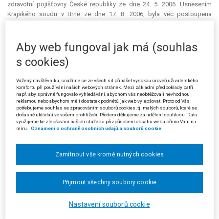
zdravotní pojišťovny České republiky ze dne 24. 5. 2006. Usnesením
Krajského soudu v Brně ze dne 17. 8. 2006, byla věc postoupena
Městskému soudu v Praze jako soudu věcně a místně příslušnému.
Žalobce v žalobě uváděl, že předmětné penále je výsledkem
Aby web fungoval jak má (souhlas
podnikatelské činnosti, kterou žalobce provozoval s dalšími osobami
s cookies)
na základě smlouvy o sdružení. Nejedná se tedy výlučně o jeho závazky.
Jedná se o závazek sdružení, který je vymáhán pouze po žalobci. Jediný
příjem žalobce tvoří starobní důchod, a pokud bude muset dluh uhradit,
Vážený návštěvníku, snažíme se ze všech sil přinášet vysokou úroveň uživatelského
komfortu při používání našich webových stránek. Mezi základní předpoklady patří
bude nucen žít prakticky až do smrti na hranici životního minima. Tvrdost
např. aby správně fungovalo vyhledávání, abychom vás neobtěžovali nevhodnou
zákona tedy spatřuje v tom, že se jedná o závazek, za který odpovídají
reklamou nebo abychom měli dostatek podnětů, jak web vylepšovat. Proto od Vás
potřebujeme souhlas se zpracováním souborů cookies, tj. malých souborů, které se
všichni účastníci sdružení společně a nerozdílně.
dočasně ukládají ve vašem prohlížeči. Předem děkujeme za udělení souhlasu. Data
využijeme ke zlepšování našich služeb a přizpůsobení obsahu webu přímo Vám na
Žalovaná se k žalobě vyjádřila podáním doručeným zdejšímu soudu dne
míru.
Oznámení o ochraně osobních údajů a souborů cookie
19. 3. 2007. Uvedla, že podle § 53a odst. 3 písm. a) zákona o veřejném
zdravotním pojištění, o odstranění tvrdosti nelze rozhodnout, jestliže
Zamítnout vše kromě nutných cookies
plátce nezaplatil pojistné na zdravotní pojištění splatné do dne vydání
rozhodnutí o prominutí pokuty, přirážky k pojistnému nebo penále.
Odkazuje rovněž na rozsudek Městského soudu v Praze 38 Ca
Přijmout všechny soubory cookie
202/2002-45, dle kterého je rozhodnutí o odstranění tvrdosti vyloučeno
ze soudního přezkumu.
Nastavení souborů cookie
Městský soud v Praze napadené rozhodnutí žalovaného zrušil a věc mu