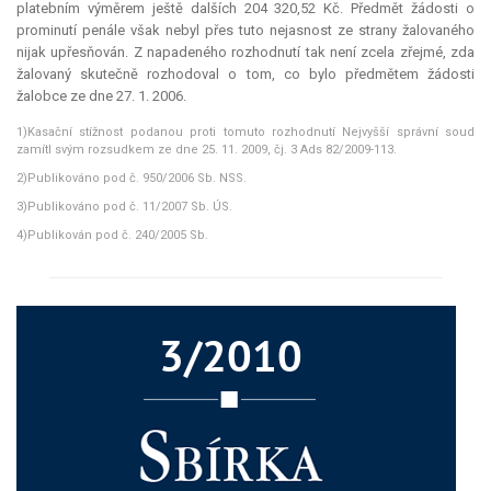
platebním výměrem ještě dalších 204 320,52 Kč. Předmět žádosti o
prominutí penále však nebyl přes tuto nejasnost ze strany žalovaného
nijak upřesňován. Z napadeného rozhodnutí tak není zcela zřejmé, zda
žalovaný skutečně rozhodoval o tom, co bylo předmětem žádosti
žalobce ze dne 27. 1. 2006.
1)Kasační stížnost podanou proti tomuto rozhodnutí Nejvyšší správní soud
zamítl svým rozsudkem ze dne 25. 11. 2009, čj. 3 Ads 82/2009-113.
2)Publikováno pod č. 950/2006 Sb. NSS.
3)Publikováno pod č. 11/2007 Sb. ÚS.
4)Publikován pod č. 240/2005 Sb.