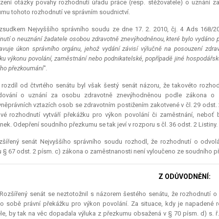
ení otázky povahy rozhodnutí úřadu práce (resp. stěžovatele) o uznání z
mu tohoto rozhodnutí ve správním soudnictví.
zsudkem Nejvyššího správního soudu ze dne 17. 2. 2010, čj. 4 Ads 168/2009
nutí o neuznání žadatele osobou zdravotně znevýhodněnou, které bylo vydáno p
avuje úkon správního orgánu, jehož vydání závisí výlučně na posouzení zd
ku výkonu povolání, zaměstnání nebo podnikatelské, popřípadě jiné hospodářské č
ho přezkoumání
"
.
 rozdíl od čtvrtého senátu byl však šestý senát názoru, že takovéto rozh
dování o uznání za osobu zdravotně znevýhodněnou podle zákona o z
něprávních vztazích osob se zdravotním postižením zakotvené v čl. 29 odst. 2 
vé rozhodnutí vytváří překážku pro výkon povolání či zaměstnání, neboť 
ek. Odepření soudního přezkumu se tak jeví v rozporu s čl. 36 odst. 2 Listiny.
zšířený senát Nejvyššího správního soudu rozhodl, že rozhodnutí o odvo
 § 67 odst. 2 písm. c) zákona o zaměstnanosti není vyloučeno ze soudního pře
Z ODŮVODNĚNÍ:
] Rozšířený senát se neztotožnil s názorem šestého senátu, že rozhodnutí
 sobě právní překážku pro výkon povolání. Za situace, kdy je napadené r
le, by tak na věc dopadala výluka z přezkumu obsažená v § 70 písm. d) s. ř