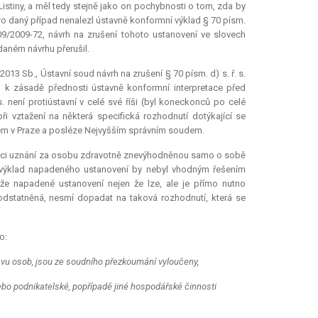
 Listiny, a měl tedy stejně jako on pochybnosti o tom, zda by
 pro daný případ nenalezl ústavně konformní výklad § 70 písm.
09/2009-72, návrh na zrušení tohoto ustanovení ve slovech
daném návrhu přerušil.
2013 Sb., Ústavní soud návrh na zrušení § 70 písm. d) s. ř. s.
édl k zásadě přednosti ústavně konformní
interpretace
před
. není protiústavní v celé své říši (byl koneckonců po celé
ři vztažení na některá specifická rozhodnutí dotýkající se
em v Praze a posléze Nejvyšším správním soudem.
e věci uznání za osobu zdravotně znevýhodněnou samo o sobě
ý výklad napadeného ustanovení by nebyl vhodným řešením
 že napadené ustanovení nejen že lze, ale je přímo nutno
podstatněná, nesmí dopadat na taková rozhodnutí, která se
o:
tavu osob, jsou ze soudního přezkoumání vyloučeny,
bo podnikatelské, popřípadě jiné hospodářské činnosti