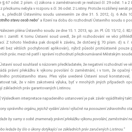
e § 67 odst. 2 písm. c) zákona o zaměstnanosti je realizací čl. 29 odst. 1 a 2
 z přezkumu nebyla v rozporu s čl. 36 odst. 2 Listiny. Protože rozšířený senát
ř. s., předložil Ústavnímu soudu usnesením ze dne 31. 5. 2012, čj. 6 Ads 1
otního stavu osob nebo
" a řízení na dobu do rozhodnutí Ústavního soudu o po
 Nálezem pléna Ústavního soudu ze dne 15. 1. 2013, sp. zn. Pl. ÚS 15/12, č. 82/
m I. zamítl. K tomu Ústavní soud uvedl, že při rozhodování ve věci přihl
cí. Z tohoto hlediska pak dospěl k závěru, že dotčený § 70 písm. d) s. ř. s
letí bez větších pochybností aplikován), nýbrž působí protiústavně pouze p
ních práv; mezi ně patří i správní rozhodnutí přezkoumávané Městským soud
 Ústavní soud souhlasil s názorem předkladatele, že negativní rozhodnutí v
ádá právní překážku k výkonu povolání či zaměstnání, i v tom, že opačn
ěného protiústavního stavu. Přes výše uvedené Ústavní soud konstatoval,
retovat tak, že v něm zakotvená výluka, byť v mnohých jiných případech o
jí základních práv garantovaných Listinou.
0] Výsledkem
interpretace
napadeného ustanovení je pak závěr vyjádřitelný takt
ony správního orgánu, jejichž vydání závisí výlučně na posouzení zdravotního s
edaže by samy o sobě znamenaly právní překážku výkonu povolání, zaměstnání ne
ebo ledaže by šlo o úkony dotýkající se základních práv zaručených Listinou.
"