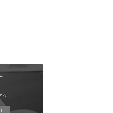
L
icky.
IT