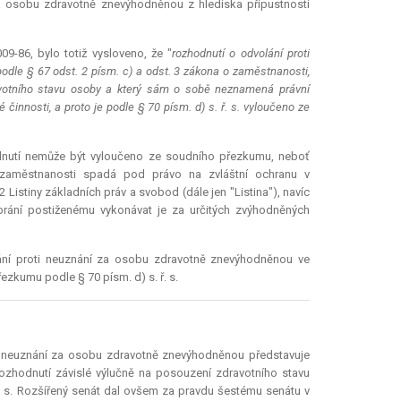
a osobu zdravotně znevýhodněnou z hlediska přípustnosti
-86, bylo totiž vysloveno, že "
rozhodnutí o odvolání proti
odle § 67 odst. 2 písm. c) a odst. 3 zákona o zaměstnanosti,
ravotního stavu osoby a který sám o sobě neznamená právní
innosti, a proto je podle § 70 písm. d) s. ř. s. vyloučeno ze
odnutí nemůže být vyloučeno ze soudního přezkumu, neboť
aměstnanosti spadá pod právo na zvláštní ochranu v
Listiny základních práv a svobod (dále jen "Listina"), navíc
brání postiženému vykonávat je za určitých zvýhodněných
lání proti neuznání za osobu zdravotně znevýhodněnou ve
zkumu podle § 70 písm. d) s. ř. s.
 o neuznání za osobu zdravotně znevýhodněnou představuje
ozhodnutí závislé výlučně na posouzení zdravotního stavu
. s. Rozšířený senát dal ovšem za pravdu šestému senátu v