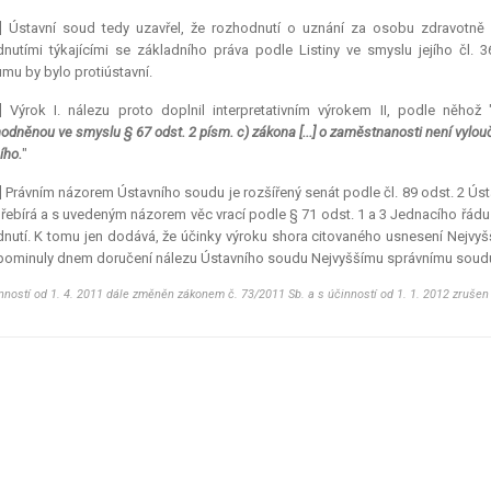
1] Ústavní soud tedy uzavřel, že rozhodnutí o uznání za osobu zdravotn
nutími týkajícími se základního práva podle Listiny ve smyslu jejího čl. 
mu by bylo protiústavní.
] Výrok I. nálezu proto doplnil interpretativním výrokem II, podle něhož 
odněnou ve smyslu § 67 odst. 2 písm. c) zákona [...] o zaměstnanosti není vylo
ího.
"
] Právním názorem Ústavního soudu je rozšířený senát podle čl. 89 odst. 2 Ústa
přebírá a s uvedeným názorem věc vrací podle § 71 odst. 1 a 3 Jednacího řád
nutí. K tomu jen dodává, že účinky výroku shora citovaného usnesení Nejvyš
 pominuly dnem doručení nálezu Ústavního soudu Nejvyššímu správnímu soudu, 
nností od 1. 4. 2011 dále změněn zákonem č. 73/2011 Sb. a s účinností od 1. 1. 2012 zruše