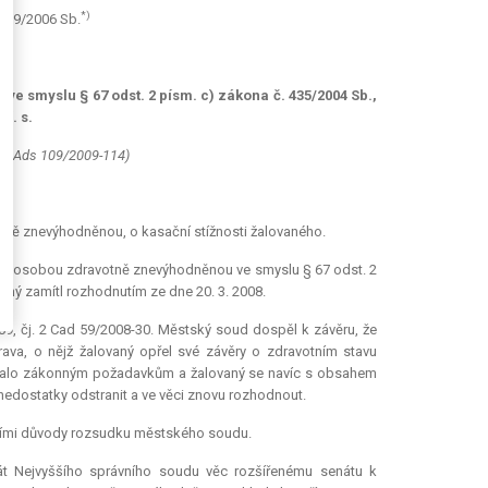
*)
 109/2006 Sb.
e smyslu § 67 odst. 2 písm. c) zákona č. 435/2004 Sb.,
ř. s.
. 6 Ads 109/2009-114)
votně znevýhodněnou, o kasační stížnosti žalovaného.
na osobou zdravotně znevýhodněnou ve smyslu § 67 odst. 2
aný zamítl rozhodnutím ze dne 20. 3. 2008.
9, čj. 2 Cad 59/2008-30. Městský soud dospěl k závěru, že
ava, o nějž žalovaný opřel své závěry o zdravotním stavu
vídalo zákonným požadavkům a žalovaný se navíc s obsahem
nedostatky odstranit a ve věci znovu rozhodnout.
vacími důvody rozsudku městského soudu.
át Nejvyššího správního soudu věc rozšířenému senátu k