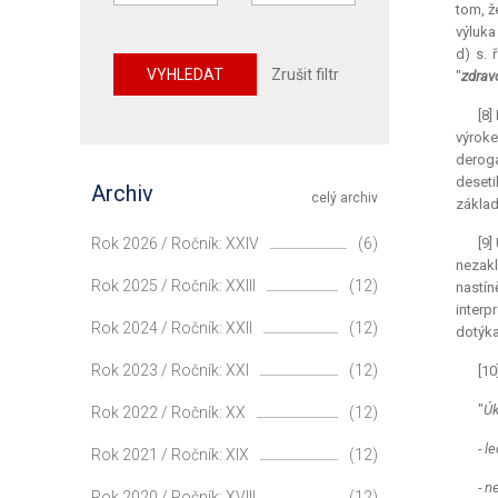
tom, ž
výluka
d) s. 
VYHLEDAT
Zrušit filtr
"
zdrav
[8]
výroke
deroga
deseti
Archiv
celý archiv
základ
Rok 2026 / Ročník: XXIV
(6)
[9]
nezakl
Rok 2025 / Ročník: XXIII
(12)
nastín
interp
Rok 2024 / Ročník: XXII
(12)
dotýka
Rok 2023 / Ročník: XXI
(12)
[1
"
Úk
Rok 2022 / Ročník: XX
(12)
- l
Rok 2021 / Ročník: XIX
(12)
- n
Rok 2020 / Ročník: XVIII
(12)