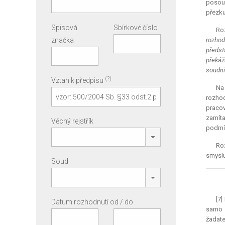
posouz
přezku
Spisová
Sbírkové číslo
Ro
značka
rozhod
předst
překáž
soudní
(?)
Vztah k předpisu
Na
rozho
pracov
zamíta
Věcný rejstřík
podmín
Ro
smyslu
Soud
[7
Datum rozhodnutí od / do
samo o
žadate