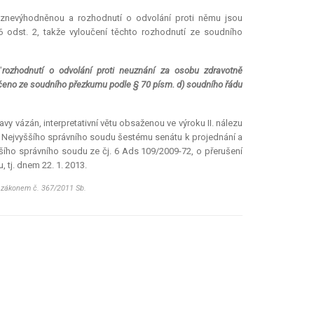
ě znevýhodněnou a rozhodnutí o odvolání proti němu jsou
36 odst. 2, takže vyloučení těchto rozhodnutí ze soudního
"
rozhodnutí o odvolání proti neuznání za osobu zdravotně
učeno ze soudního přezkumu podle § 70 písm. d) soudního řádu
vy vázán, interpretativní větu obsaženou ve výroku II. nálezu
u Nejvyššího správního soudu šestému senátu k projednání a
šího správního soudu ze čj. 6 Ads 109/2009-72, o přerušení
tj. dnem 22. 1. 2013.
n zákonem č. 367/2011 Sb.