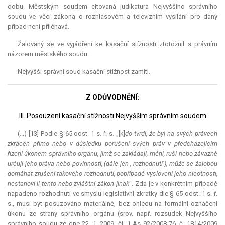
dobu. Městským soudem citovaná
judikatura
Nejvyššího správního
soudu ve věci zákona o rozhlasovém a televizním vysílání pro daný
případ není přiléhavá.
Žalovaný se ve vyjádření ke kasační stížnosti ztotožnil s právním
názorem městského soudu.
Nejvyšší správní soud kasační stížnost zamítl.
Z ODŮVODNĚNÍ:
III. Posouzení kasační stížnosti Nejvyšším správním soudem
(...) [13] Podle § 65 odst. 1 s. ř. s. „[k]
do tvrdí, že byl na svých právech
zkrácen přímo nebo v důsledku porušení svých práv v předcházejícím
řízení úkonem správního orgánu, jímž se zakládají, mění, ruší nebo závazně
určují jeho práva nebo povinnosti, (dále jen , rozhodnutí‘), může se žalobou
domáhat zrušení takového rozhodnutí, popřípadě vyslovení jeho nicotnosti,
nestanoví-li tento nebo zvláštní zákon jinak
“. Zda je v konkrétním případě
napadeno rozhodnutí ve smyslu legislativní zkratky dle § 65 odst. 1 s. ř.
s., musí být posuzováno materiálně, bez ohledu na formální označení
úkonu ze strany správního orgánu (srov. např. rozsudek Nejvyššího
správního soudu ze dne 22. 1. 2009, čj. 1 As 92/2008-76, č. 1814/2009