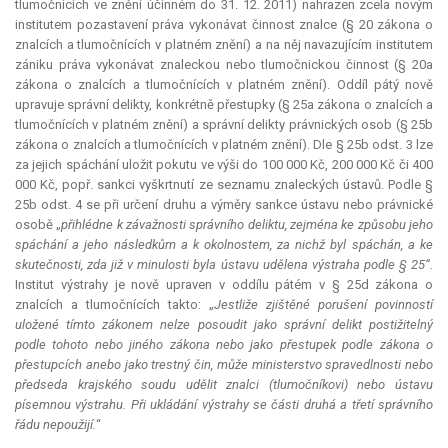
tlumočnících ve znění účinném do 31. 12. 2011) nahrazen zcela novým
institutem pozastavení práva vykonávat činnost znalce (§ 20 zákona o
znalcích a tlumočnících v platném znění) a na něj navazujícím institutem
zániku práva vykonávat znaleckou nebo tlumočnickou činnost (§ 20a
zákona o znalcích a tlumočnících v platném znění). Oddíl pátý nově
upravuje správní delikty, konkrétně přestupky (§ 25a zákona o znalcích a
tlumočnících v platném znění) a správní delikty právnických osob (§ 25b
zákona o znalcích a tlumočnících v platném znění). Dle § 25b odst. 3 lze
za jejich spáchání uložit pokutu ve výši do 100 000 Kč, 200 000 Kč či 400
000 Kč, popř. sankci vyškrtnutí ze seznamu znaleckých ústavů. Podle §
25b odst. 4 se při určení druhu a výměry sankce ústavu nebo právnické
osobě „
přihlédne k závažnosti správního deliktu, zejména ke způsobu jeho
spáchání a jeho následkům a k okolnostem, za nichž byl spáchán, a ke
skutečnosti, zda již v minulosti byla ústavu udělena výstraha podle § 25“.
Institut výstrahy je nově upraven v oddílu pátém v § 25d zákona o
znalcích a tlumočnících takto: „
Jestliže zjištěné porušení povinností
uložené tímto zákonem nelze posoudit jako správní delikt postižitelný
podle tohoto nebo jiného zákona nebo jako přestupek podle zákona o
přestupcích anebo jako trestný čin, může ministerstvo spravedlnosti nebo
předseda krajského soudu udělit znalci (tlumočníkovi) nebo ústavu
písemnou výstrahu. Při ukládání výstrahy se části druhá a třetí správního
řádu nepoužijí.
“