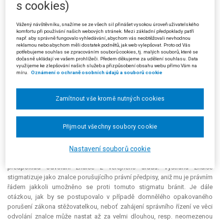
s cookies)
o uložení sankce. V dané věci nebylo rovněž zahájeno žádné správní
řízení, neboť na úkony, které nemají přímé důsledky na práva a
povinnosti subjektů, správní řád nedopadá, a rovněž nelze proti sdělení
Vážený návštěvníku, snažíme se ze všech sil přinášet vysokou úroveň uživatelského
komfortu při používání našich webových stránek. Mezi základní předpoklady patří
o vyslovení výstrahy podat odvolání. Úkon žalovaného ze dne 21. 9. 2011
např. aby správně fungovalo vyhledávání, abychom vás neobtěžovali nevhodnou
tak rovněž není rozhodnutím ve smyslu § 65 s. ř. s., ale pouhým sdělením
reklamou nebo abychom měli dostatek podnětů, jak web vylepšovat. Proto od Vás
o nemožnosti napadnout vyslovení výstrahy odvoláním. Svoji
potřebujeme souhlas se zpracováním souborů cookies, tj. malých souborů, které se
dočasně ukládají ve vašem prohlížeči. Předem děkujeme za udělení souhlasu. Data
argumentaci podpořil městský soud rovněž analogickým odkazem na
využijeme ke zlepšování našich služeb a přizpůsobení obsahu webu přímo Vám na
judikaturu Nejvyššího správního soudu ve vztahu k upozornění dle § 59
míru.
Oznámení o ochraně osobních údajů a souborů cookie
zákona č. 231/2001 Sb., o provozování rozhlasového a televizního
vysílání, která předmětné upozornění rovněž nepovažuje za rozhodnutí v
Zamítnout vše kromě nutných cookies
materiálním smyslu dle § 65 s. ř. s.
Proti rozsudku městského soudu podala žalobkyně (stěžovatelka)
Přijmout všechny soubory cookie
kasační stížnost. V ní namítala, že městský soud provedl nesprávný
výklad § 20 písm. c) ve spojení s § 22 odst. 3 zákona o znalcích a
tlumočnících. Vyslovením výstrahy došlo ke změně práva dotčeného
Nastavení souborů cookie
znalce ve smyslu § 65 a násl. s. ř. s., neboť byl splněn hmotněprávní
předpoklad odvolání znalce z veřejného úřadu. Výstraha znalce
stigmatizuje jako znalce porušujícího právní předpisy, aniž mu je právním
řádem jakkoli umožněno se proti tomuto stigmatu bránit. Je dále
otázkou, jak by se postupovalo v případě domnělého opakovaného
porušení zákona stěžovatelkou, neboť zahájení správního řízení ve věci
odvolání znalce může nastat až za velmi dlouhou, resp. neomezenou