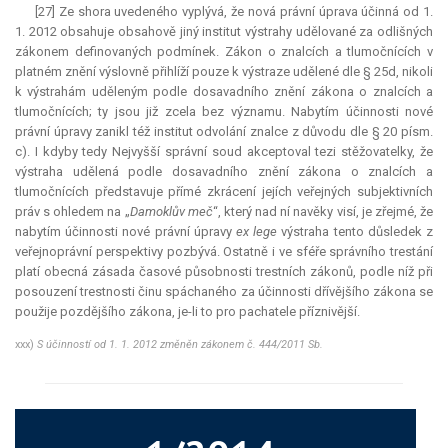
[27] Ze shora uvedeného vyplývá, že nová právní úprava účinná od 1.
1. 2012 obsahuje obsahově jiný institut výstrahy udělované za odlišných
zákonem definovaných podmínek. Zákon o znalcích a tlumočnících v
platném znění výslovně přihlíží pouze k výstraze udělené dle § 25d, nikoli
k výstrahám uděleným podle dosavadního znění zákona o znalcích a
tlumočnících; ty jsou již zcela bez významu. Nabytím účinnosti nové
právní úpravy zanikl též institut odvolání znalce z důvodu dle § 20 písm.
c). I kdyby tedy Nejvyšší správní soud akceptoval tezi stěžovatelky, že
výstraha udělená podle dosavadního znění zákona o znalcích a
tlumočnících představuje přímé zkrácení jejích veřejných subjektivních
práv s ohledem na „
Damoklův meč
“, který nad ní navěky visí, je zřejmé, že
nabytím účinnosti nové právní úpravy
ex lege
výstraha tento důsledek z
veřejnoprávní perspektivy pozbývá. Ostatně i ve sféře správního trestání
platí obecná zásada časové působnosti trestních zákonů, podle níž při
posouzení trestnosti činu spáchaného za účinnosti dřívějšího zákona se
použije pozdějšího zákona, je-li to pro pachatele příznivější.
xxx)
S účinností od 1. 1. 2012 změněn zákonem č. 444/2011 Sb.