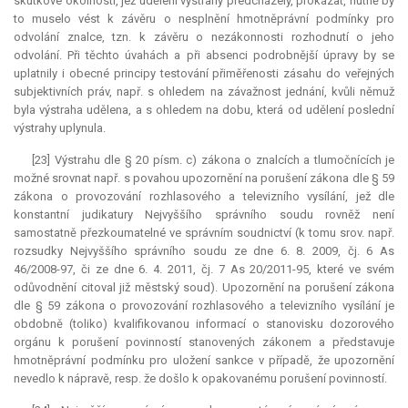
skutkové okolnosti, jež udělení výstrahy předcházely, prokázat, nutně by
to muselo vést k závěru o nesplnění hmotněprávní podmínky pro
odvolání znalce, tzn. k závěru o nezákonnosti rozhodnutí o jeho
odvolání. Při těchto úvahách a při absenci podrobnější úpravy by se
uplatnily i obecné principy testování přiměřenosti zásahu do veřejných
subjektivních práv, např. s ohledem na závažnost jednání, kvůli němuž
byla výstraha udělena, a s ohledem na dobu, která od udělení poslední
výstrahy uplynula.
[23] Výstrahu dle § 20 písm. c) zákona o znalcích a tlumočnících je
možné srovnat např. s povahou upozornění na porušení zákona dle § 59
zákona o provozování rozhlasového a televizního vysílání, jež dle
konstantní judikatury Nejvyššího správního soudu rovněž není
samostatně přezkoumatelné ve správním soudnictví (k tomu srov. např.
rozsudky Nejvyššího správního soudu ze dne 6. 8. 2009, čj. 6 As
46/2008-97, či ze dne 6. 4. 2011, čj. 7 As 20/2011-95, které ve svém
odůvodnění citoval již městský soud). Upozornění na porušení zákona
dle § 59 zákona o provozování rozhlasového a televizního vysílání je
obdobně (toliko) kvalifikovanou informací o stanovisku dozorového
orgánu k porušení povinností stanovených zákonem a představuje
hmotněprávní podmínku pro uložení sankce v případě, že upozornění
nevedlo k nápravě, resp. že došlo k opakovanému porušení povinností.