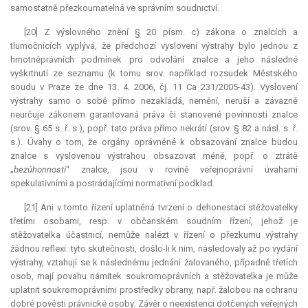
samostatně přezkoumatelná ve správním soudnictví.
[20] Z výslovného znění § 20 písm. c) zákona o znalcích a
tlumočnících vyplývá, že předchozí vyslovení výstrahy bylo jednou z
hmotněprávních podmínek pro odvolání znalce a jeho následné
vyškrtnutí ze seznamu (k tomu srov. například rozsudek Městského
soudu v Praze ze dne 13. 4. 2006, čj. 11 Ca 231/2005-43). Vyslovení
výstrahy samo o sobě přímo nezakládá, nemění, neruší a závazně
neurčuje zákonem garantovaná práva či stanovené povinnosti znalce
(srov. § 65 s. ř. s.), popř. tato práva přímo nekrátí (srov. § 82 a násl. s. ř.
s.). Úvahy o tom, že orgány oprávněné k obsazování znalce budou
znalce s vyslovenou výstrahou obsazovat méně, popř. o ztrátě
„
bezúhonnosti
“ znalce, jsou v rovině veřejnoprávní úvahami
spekulativními a postrádajícími normativní podklad.
[21] Ani v tomto řízení uplatněná tvrzení o dehonestaci stěžovatelky
třetími osobami, resp. v občanském soudním řízení, jehož je
stěžovatelka účastnicí, nemůže nalézt v řízení o přezkumu výstrahy
žádnou reflexi: tyto skutečnosti, došlo-li k nim, následovaly až po vydání
výstrahy, vztahují se k následnému jednání žalovaného, případně třetích
osob, mají povahu námitek soukromoprávních a stěžovatelka je může
uplatnit soukromoprávními prostředky obrany, např. žalobou na ochranu
dobré pověsti právnické osoby. Závěr o neexistenci dotčených veřejných