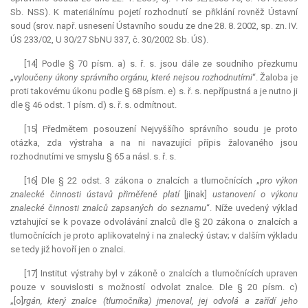
Sb. NSS). K materiálnímu pojetí rozhodnutí se přiklání rovněž Ústavní
soud (srov. např. usnesení Ústavního soudu ze dne 28. 8. 2002, sp. zn. IV.
ÚS 233/02, U 30/27 SbNU 337, č. 30/2002 Sb. ÚS).
[14] Podle § 70 písm. a) s. ř. s. jsou dále ze soudního přezkumu
„
vyloučeny úkony správního orgánu, které nejsou rozhodnutími
“. Žaloba je
proti takovému úkonu podle § 68 písm. e) s. ř. s. nepřípustná a je nutno ji
dle § 46 odst. 1 písm. d) s. ř. s. odmítnout.
[15] Předmětem posouzení Nejvyššího správního soudu je proto
otázka, zda výstraha a na ni navazující přípis žalovaného jsou
rozhodnutími ve smyslu § 65 a násl. s. ř. s.
[16] Dle § 22 odst. 3 zákona o znalcích a tlumočnících „
pro výkon
znalecké činnosti ústavů přiměřeně platí
[jinak]
ustanovení o výkonu
znalecké činnosti znalců zapsaných do seznamu
“. Níže uvedený výklad
vztahující se k povaze odvolávání znalců dle § 20 zákona o znalcích a
tlumočnících je proto aplikovatelný i na znalecký ústav; v dalším výkladu
se tedy již hovoří jen o znalci.
[17] Institut výstrahy byl v zákoně o znalcích a tlumočnících upraven
pouze v souvislosti s možností odvolat znalce. Dle § 20 písm. c)
„[o]
rgán, který znalce (tlumočníka) jmenoval, jej odvolá a zařídí jeho