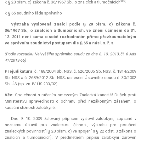
xxx)
k § 20 písm. c) zákona č. 36/1967 Sb., o znalcích a tlumočnících
k § 65 soudního řádu správního
Výstraha vyslovená znalci podle § 20 písm. c) zákona č.
36/1967 Sb., o znalcích a tlumočnících, ve znění účinném do 31.
12. 2011 není sama o sobě rozhodnutím přímo přezkoumatelným
ve správním soudnictví postupem dle § 65 a násl. s. ř. s.
(Podle rozsudku Nejvyššího správního soudu ze dne 8. 10. 2013, čj. 6 Ads
41/2013-65)
Prejudikatura
: č. 188/2004 Sb. NSS, č. 626/2005 Sb. NSS, č. 1814/2009
Sb. NSS a č. 2689/2012 Sb. NSS; usnesení Ústavního soudu č. 30/2002
Sb. ÚS (sp. zn. IV. ÚS 233/02).
Věc:
Společnost s ručením omezeným Znalecká kancelář Dušek proti
Ministerstvu spravedlnosti o ochranu před nezákonným zásahem, o
kasační stížnosti žalobkyně.
Dne 9. 10. 2009 žalovaný přípisem vyslovil žalobkyni, zapsané v
seznamu ústavů pro znaleckou činnost, výstrahu pro porušení
znaleckých povinností [§ 20 písm. c) ve spojení s § 22 odst. 3 zákona o
znalcích a tlumočnících]. V předmětném přípisu žalobkyni zároveň