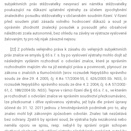
subjektivních práv stěžovatelky nevyvrací ani námitka stěžovatelky
poukazující na důkazní uplatnění výstrahy za účelem zpochybnění
znaleckého posudku stěžovatelky v občanském soudním řízení. V řízení
před soudem platí zásada volného hodnocení důkazů a soud je
oprávněn zhodnotit znalecký posudek a posoudit jeho obsahové
náležitosti zcela autonomně, bez ohledu na závěry ve výstraze vyslovené
žalovaným; ty pro něj nijak závazné nejsou.
[22] Z pohledu veřejného práva k zásahu do veřejných subjektivních
práv znalce ve smyslu § 65 s. ř. s. by po vyslovení výstrahy mohlo dojít až
následným vydáním rozhodnutí o odvolání znalce, které je správním
rozhodnutím majícím vliv na již existující práva a povinnosti, plynoucí ze
zákona o znalcích a tlumočnících (srov. rozsudek Nejvyššího správního
soudu ze dne 29. 4. 2005, čj. 4 As 17/2004-55, č. 626/2005 Sb. NSS, či
rozsudek Nejvyššího správního soudu ze dne 4. 2. 2004, čj. 6 A 57/2002-
61, č. 188/2004 Sb. NSS). Teprve v rámci řízení dle § 65 s. ř. s., ve kterém
je rozhodnutí o odvolání znalce ve správním soudnictví přezkoumáváno,
lze přezkoumat i dříve vyslovenou výstrahu, jež byla dle právní úpravy
účinné do 31. 12. 2011 jednou z hmotněprávních podmínek pro to, aby
znalec mohl být zákonným způsobem odvolán. Znalec tak nezůstává
bez ochrany. Zjistil-li by správní soud, že výstraha byla nezákonná nebo
neměla oporu ve spisu, resp. nebyl-li by správní orgán schopen