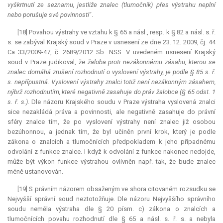
vyškrtnutí ze seznamu, jestliže znalec (tlumočník) přes výstrahu neplní
nebo porušuje své povinnosti
“.
[18] Povahou výstrahy ve vztahu k § 65 a násl., resp. k § 82 a násl. s. ř.
s. se zabýval Krajský soud v Praze v usnesení ze dne 23. 12. 2009, čj. 44
Ca 33/2009-47, č. 2689/2012 Sb. NSS. V uvedeném usnesení Krajský
soud v Praze judikoval, že
žaloba proti nezákonnému zásahu, kterou se
znalec domáhá zrušení rozhodnutí o vyslovení výstrahy, je podle § 85 s. ř.
s. nepřípustná. Vyslovení výstrahy znalci totiž není nezákonným zásahem,
nýbrž rozhodnutím, které negativně zasahuje do práv žalobce (§ 65 odst. 1
s. ř. s.)
. Dle názoru Krajského soudu v Praze výstraha vyslovená znalci
sice nezakládá práva a povinnosti, ale negativně zasahuje do právní
sféry znalce tím, že po vyslovení výstrahy není znalec již osobou
bezúhonnou, a jednak tím, že byl učiněn první krok, který je podle
zákona o znalcích a tlumočnících předpokladem k jeho případnému
odvolání z funkce znalce. I když k odvolání z funkce nakonec nedojde,
může být výkon funkce výstrahou ovlivněn např. tak, že bude znalec
méně ustanovován.
[19] S právním názorem obsaženým ve shora citovaném rozsudku se
Nejvyšší správní soud neztotožňuje. Dle názoru Nejvyššího správního
soudu neměla výstraha dle § 20 písm. c) zákona o znalcích a
tlumočnících povahu rozhodnutí dle § 65 a násl. s. ř. s. a nebyla