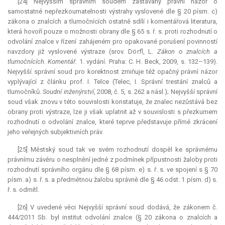
[24] Nejvyšším správním soudem zastávaný právní názor o
samostatné nepřezkoumatelnosti výstrahy vyslovené dle § 20 písm. c)
zákona o znalcích a tlumočnících ostatně sdílí i komentářová literatura,
která hovoří pouze o možnosti obrany dle § 65 s. ř. s. proti rozhodnutí o
odvolání znalce v řízení zahájeném pro opakované porušení povinností
navzdory již vyslovené výstraze (srov. Dörfl, L.
Zákon o znalcích a
tlumočnících. Komentář.
1. vydání. Praha: C. H. Beck, 2009, s. 132–139).
Nejvyšší správní soud pro korektnost zmiňuje též opačný právní názor
vyplývající z článku prof. I. Telce (Telec, I. Správní trestání znalců a
tlumočníků.
Soudní inženýrství
, 2008, č. 5, s. 262 a násl.); Nejvyšší správní
soud však znovu v této souvislosti konstatuje, že znalec nezůstává bez
obrany proti výstraze, lze ji však uplatnit až v souvislosti s přezkumem
rozhodnutí o odvolání znalce, které teprve představuje přímé zkrácení
jeho veřejných subjektivních práv.
[25] Městský soud tak ve svém rozhodnutí dospěl ke správnému
právnímu závěru o nesplnění jedné z podmínek přípustnosti žaloby proti
rozhodnutí správního orgánu dle § 68 písm. e) s. ř. s. ve spojení s § 70
písm. a) s. ř. s. a předmětnou žalobu správně dle § 46 odst. 1 písm. d) s.
ř. s. odmítl.
[26] V uvedené věci Nejvyšší správní soud dodává, že zákonem č.
444/2011 Sb. byl institut odvolání znalce (§ 20 zákona o znalcích a