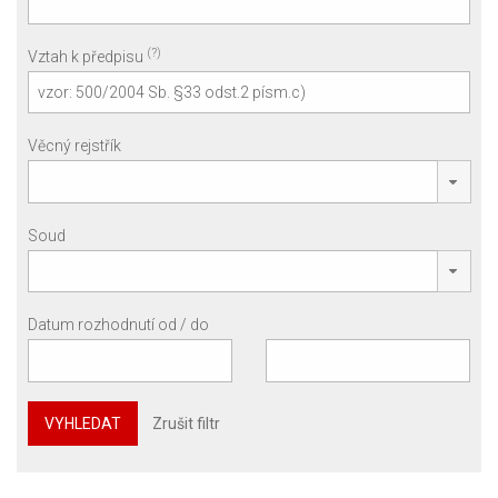
(?)
Vztah k předpisu
Věcný rejstřík
Soud
Datum rozhodnutí od / do
VYHLEDAT
Zrušit filtr