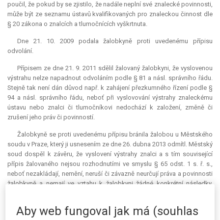
poučil, že pokud by se zjistilo, že nadále neplní své znalecké povinnosti,
může být ze seznamu ústavů kvalifikovaných pro znaleckou činnost dle
§ 20 zákona o znalcích a tlumočnících vyškrtnuta.
Dne 21. 10. 2009 podala žalobkyně proti uvedenému přípisu
odvolání.
Přípisem ze dne 21. 9. 2011 sdělil žalovaný žalobkyni, že vyslovenou
výstrahu nelze napadnout odvoláním podle § 81 a násl. správního řádu.
Stejně tak není dán důvod např. k zahájení přezkumného řízení podle §
94 a násl. správního řádu, neboť při vyslovování výstrahy znaleckému
ústavu nebo znalci či tlumočníkovi nedochází k založení, změně či
zrušení jeho práv či povinností.
Žalobkyně se proti uvedenému přípisu bránila žalobou u Městského
soudu v Praze, který ji usnesením ze dne 26. dubna 2013 odmítl. Městský
soud dospěl k závěru, že vyslovení výstrahy znalci a s tím související
přípis žalovaného nejsou rozhodnutími ve smyslu § 65 odst. 1 s. ř. s.,
neboť nezakládají, nemění, neruší či závazně neurčují práva a povinnosti
žalobkyně a nemají ve vztahu k žalobkyni žádné konkrétní následky.
Žalobkyně byla daným úkonem pouze upozorněna na to, že se
dopustila porušení zákona, a teprve tehdy, jestliže by se dopustila
Aby web fungoval jak má (souhlas
porušení zákona opakovaně, by bylo možné zahájit proti žalobkyni řízení