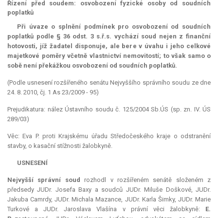
Řízení před soudem: osvobození fyzické osoby od soudních
poplatků
Při úvaze o splnění podmínek pro osvobození od soudních
poplatků podle § 36 odst. 3 s.ř.s. vychází soud nejen z finanční
hotovosti, jíž žadatel disponuje, ale bere v úvahu i jeho celkové
majetkové poměry včetně vlastnictví nemovitostí; to však samo o
sobě není překážkou osvobození od soudních poplatků.
(Podle usnesení rozšířeného senátu Nejvyššího správního soudu ze dne
24. 8. 2010, čj. 1 As 23/2009 - 95)
Prejudikatura: nález Ústavního soudu č. 125/2004 Sb.ÚS (sp. zn. IV. ÚS
289/03)
Věc: Eva P. proti Krajskému úřadu Středočeského kraje o odstranění
stavby, o kasační stížnosti žalobkyně.
USNESENÍ
Nejvyšší správní soud
rozhodl v rozšířeném senátě složeném z
předsedy JUDr. Josefa Baxy a soudců JUDr. Miluše Doškové, JUDr.
Jakuba Camrdy, JUDr. Michala Mazance, JUDr. Karla Šimky, JUDr. Marie
Turkové a JUDr. Jaroslava Vlašína v právní věci žalobkyně:
E.