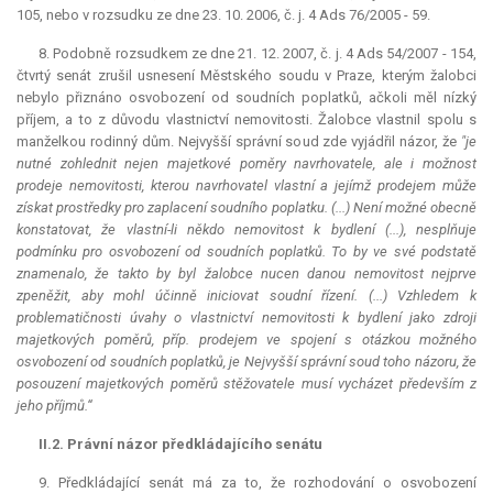
105, nebo v rozsudku ze dne 23. 10. 2006, č. j. 4 Ads 76/2005 - 59.
8. Podobně rozsudkem ze dne 21. 12. 2007, č. j. 4 Ads 54/2007 - 154,
čtvrtý senát zrušil usnesení Městského soudu v Praze, kterým žalobci
nebylo přiznáno osvobození od soudních poplatků, ačkoli měl nízký
příjem, a to z důvodu vlastnictví nemovitosti. Žalobce vlastnil spolu s
manželkou rodinný dům. Nejvyšší správní soud zde vyjádřil názor, že
"je
nutné zohlednit nejen majetkové poměry navrhovatele, ale i možnost
prodeje nemovitosti, kterou navrhovatel vlastní a jejímž prodejem může
získat prostředky pro zaplacení soudního poplatku. (...) Není možné obecně
konstatovat, že vlastní-li někdo nemovitost k bydlení (...), nesplňuje
podmínku pro osvobození od soudních poplatků. To by ve své podstatě
znamenalo, že takto by byl žalobce nucen danou nemovitost nejprve
zpeněžit, aby mohl účinně iniciovat soudní řízení. (...) Vzhledem k
problematičnosti úvahy o vlastnictví nemovitosti k bydlení jako zdroji
majetkových poměrů, příp. prodejem ve spojení s otázkou možného
osvobození od soudních poplatků, je Nejvyšší správní soud toho názoru, že
posouzení majetkových poměrů stěžovatele musí vycházet především z
jeho příjmů.“
II.2. Právní názor předkládajícího senátu
9. Předkládající senát má za to, že rozhodování o osvobození