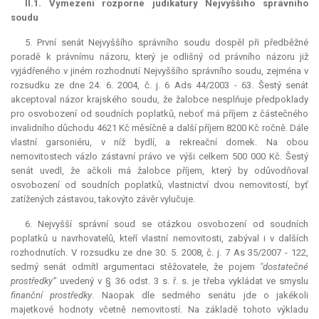
II.1. Vymezení rozporné judikatury Nejvyššího správního
soudu
5. První senát Nejvyššího správního soudu dospěl při předběžné
poradě k právnímu názoru, který je odlišný od právního názoru již
vyjádřeného v jiném rozhodnutí Nejvyššího správního soudu, zejména v
rozsudku ze dne 24. 6. 2004, č. j. 6 Ads 44/2003 - 63. Šestý senát
akceptoval názor krajského soudu, že žalobce nesplňuje předpoklady
pro osvobození od soudních poplatků, neboť má příjem z částečného
invalidního důchodu 4621 Kč měsíčně a další příjem 8200 Kč ročně. Dále
vlastní garsoniéru, v níž bydlí, a rekreační domek. Na obou
nemovitostech vázlo zástavní právo ve výši celkem 500 000 Kč. Šestý
senát uvedl, že ačkoli má žalobce příjem, který by odůvodňoval
osvobození od soudních poplatků, vlastnictví dvou nemovitostí, byť
zatížených zástavou, takovýto závěr vylučuje.
6. Nejvyšší správní soud se otázkou osvobození od soudních
poplatků u navrhovatelů, kteří vlastní nemovitosti, zabýval i v dalších
rozhodnutích. V rozsudku ze dne 30. 5. 2008, č. j. 7 As 35/2007 - 122,
sedmý senát odmítl argumentaci stěžovatele, že pojem
"dostatečné
prostředky“
uvedený v § 36 odst. 3 s. ř. s. je třeba vykládat ve smyslu
finanční prostředky
. Naopak dle sedmého senátu jde o jakékoli
majetkové hodnoty včetně nemovitostí. Na základě tohoto výkladu