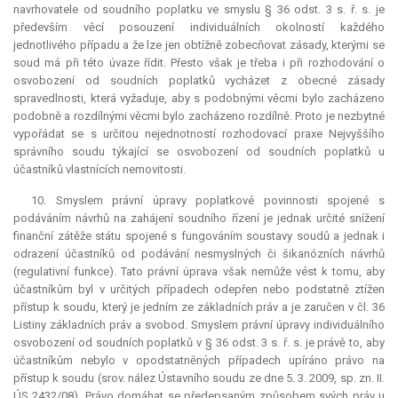
navrhovatele od soudního poplatku ve smyslu § 36 odst. 3 s. ř. s. je
především věcí posouzení individuálních okolností každého
jednotlivého případu a že lze jen obtížně zobecňovat zásady, kterými se
soud má při této úvaze řídit. Přesto však je třeba i při rozhodování o
osvobození od soudních poplatků vycházet z obecné zásady
spravedlnosti, která vyžaduje, aby s podobnými věcmi bylo zacházeno
podobně a rozdílnými věcmi bylo zacházeno rozdílně. Proto je nezbytné
vypořádat se s určitou nejednotností rozhodovací praxe Nejvyššího
správního soudu týkající se osvobození od soudních poplatků u
účastníků vlastnících nemovitosti.
10. Smyslem právní úpravy poplatkové povinnosti spojené s
podáváním návrhů na zahájení soudního řízení je jednak určité snížení
finanční zátěže státu spojené s fungováním soustavy soudů a jednak i
odrazení účastníků od podávání nesmyslných či šikanózních návrhů
(regulativní funkce). Tato právní úprava však nemůže vést k tomu, aby
účastníkům byl v určitých případech odepřen nebo podstatně ztížen
přístup k soudu, který je jedním ze základních práv a je zaručen v čl. 36
Listiny základních práv a svobod. Smyslem právní úpravy individuálního
osvobození od soudních poplatků v § 36 odst. 3 s. ř. s. je právě to, aby
účastníkům nebylo v opodstatněných případech upíráno právo na
přístup k soudu (srov. nález Ústavního soudu ze dne 5. 3. 2009, sp. zn. II.
ÚS 2432/08). Právo domáhat se předepsaným způsobem svých práv u