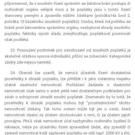
připomenout, že v soudním řízení správním se žalobce brání postupu či
rozhodnutí orgánu veřejné moci a že poplatky jsou v tomto řízení
stanoveny pevnými a zpravidla nižšími částkami (položka14a bod 2,
položka 15 Sazebníku soudních poplatků). Osobu, která má potřebu se
bránit proti žalovanému správnímu orgánu, nezbytnost úhrady soudního
poplatku fakticky oproti úřadu znevýhodňuje; poplatkové povinnosti
však podléhá.
23. Posouzení podmínek pro osvobození od soudních poplatků je
skutečně otázkou vysoce individuální, příčící se zobecnění. Kategorické
závěry zde nejsou namístě.
24. Obecně lze uzavřít, že nemá-li účastník řízení dostatečné
prostředky k úhradě poplatku, lze přihlížet i k jeho ostatnímu majetku
včetně vlastnictví nemovitostí. Prohlášení žadatele o vlastnictví
nemovitosti však samo o sobě ještě není dostatečným podkladem pro
závěr o schopnosti uhradit soudní poplatek. Znamenalo by to totiž, že
prostředky k úhradě poplatku mohou být "prostřednictvím“ těchto
nemovitostí získány. Tak tomu ovšem může být jen u osob, které
nemovitosti vlastní za účelem obchodování s nimi, či za účelem jejich
pronájmu. Plní-li však nemovitost účel nezbytného rodinného bydlení či
rekreace, nelze po účastníku řízení spravedlivě žádat, aby zpeněžil či
zastavil nemovitost kvůli zaplacení poplatku ve výši např. 2000 Kč s tím,