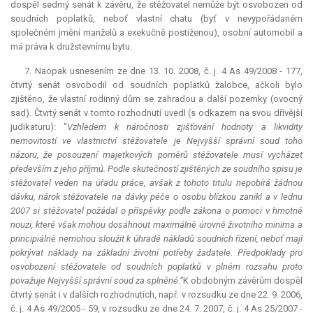
dospěl sedmý senát k závěru, že stěžovatel nemůže být osvobozen od
soudních poplatků, neboť vlastní chatu (byť v nevypořádaném
společném jmění manželů a exekučně postiženou), osobní automobil a
má práva k družstevnímu bytu.
7. Naopak usnesením ze dne 13. 10. 2008, č. j. 4 As 49/2008 - 177,
čtvrtý senát osvobodil od soudních poplatků žalobce, ačkoli bylo
zjištěno, že vlastní rodinný dům se zahradou a další pozemky (ovocný
sad). Čtvrtý senát v tomto rozhodnutí uvedl (s odkazem na svou dřívější
judikaturu): "
Vzhledem k náročnosti zjišťování hodnoty a likvidity
nemovitostí ve vlastnictví stěžovatele je Nejvyšší správní soud toho
názoru, že posouzení majetkových poměrů stěžovatele musí vycházet
především z jeho příjmů. Podle skutečností zjištěných ze soudního spisu je
stěžovatel veden na úřadu práce, avšak z tohoto titulu nepobírá žádnou
dávku, nárok stěžovatele na dávky péče o osobu blízkou zanikl a v lednu
2007 si stěžovatel požádal o příspěvky podle zákona o pomoci v hmotné
nouzi, které však mohou dosáhnout maximálně úrovně životního minima a
principiálně nemohou sloužit k úhradě nákladů soudních řízení, neboť mají
pokrývat náklady na základní životní potřeby žadatele. Předpoklady pro
osvobození stěžovatele od soudních poplatků v plném rozsahu proto
považuje Nejvyšší správní soud za splněné.“
K obdobným závěrům dospěl
čtvrtý senát i v dalších rozhodnutích, např. v rozsudku ze dne 22. 9. 2006,
č. j. 4 As 49/2005 - 59, v rozsudku ze dne 24. 7. 2007, č. j. 4 As 25/2007 -