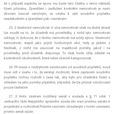
že v případě úspěchu ve sporu mu bude tato částka v rámci nákladů
řízení přiznána. Zpeněžení i zadlužení konkrétní nemovitosti je navíc
úkonem časově náročným, ve vztahu k výši soudního poplatku
neadekvátním a zpeněžení pak i nevratným.
25. Z vlastnictví nemovitosti či více nemovitostí však na druhé straně
lze soudit na to, že účastník má prostředky, z nichž tyto nemovitosti
udržuje, či dokonce, že z těchto nemovitostí má určitý výnos. Vlastnictví
nemovitosti, stejně jako jiných hodnotných věcí, tedy je jedním z
hledisek, z nichž lze usuzovat na majetkové poměry, jakož i na
prostředky, jimiž účastník disponuje. To však bude vždy záležet na
konkrétních okolnostech, které nelze obecně kategorizovat.
26. Při úvaze o nezbytnosti osvobození od soudních poplatků, soud
musí vzít v úvahu i to, že existují možnosti, které zaplacení soudního
poplatku mohou rozložit v čase tak, aby bylo pro účastníka řízení s
ohledem na jeho poměry přijatelné, případně, že lze přiznat osvobození
pouze částečné.
27. S tímto závěrem rozšířený senát v souladu s § 71 odst. 1
Jednacího řádu Nejvyššího správního soudu věc vrací prvnímu senátu k
projednání a rozhodnutí
.
Právním názorem obsaženým v tomto usnesení,
je tento senát vázán.