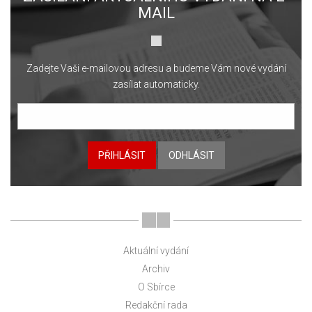
MAIL
Zadejte Vaši e-mailovou adresu a budeme Vám nové vydání
zasílat automaticky.
PŘIHLÁSIT
ODHLÁSIT
Aktuální vydání
Archiv
O Sbírce
Redakční rada