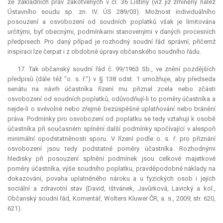
ze základních práv zakotvených v čl. 36 Listiny (viz již zmíněný nález
Ústavního soudu sp. zn. IV. ÚS 289/03). Možnost individuálního
posouzení a osvobození od soudních poplatků však je limitována
určitými, byť obecnými, podmínkami stanovenými v daných procesních
předpisech. Pro daný případ je rozhodný soudní řád správní, přičemž
inspiraci lze čerpat i z obdobné úpravy občanského soudního řádu.
17. Tak občanský soudní řád č. 99/1963 Sb., ve znění pozdějších
předpisů (dále též "o. s. ř.“) v § 138 odst. 1 umožňuje, aby předseda
senátu na návrh účastníka řízení mu přiznal zcela nebo zčásti
osvobození od soudních poplatků, odůvodňují-li to poměry účastníka a
nejde-li o svévolné nebo zřejmě bezúspěšné uplatňování nebo bránění
práva. Podmínky pro osvobození od poplatku se tedy vztahují k osobě
účastníka při současném splnění další podmínky spočívající v alespoň
minimální opodstatněnosti sporu. V řízení podle o. s. ř. pro přiznání
osvobození jsou tedy podstatné poměry účastníka. Rozhodnými
hledisky při posouzení splnění podmínek jsou celkové majetkové
poměry účastníka, výše soudního poplatku, pravděpodobné náklady na
dokazování, povaha uplatněného nároku a u fyzických osob i jejich
sociální a zdravotní stav (David, Ištvánek, Javůrková, Lavický a kol.,
Občanský soudní řád, Komentář, Wolters Kluwer ČR, a. s., 2009, str. 620,
621).