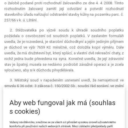
o žalobě podané proti rozhodnutí žalovaného ze dne 4. 4. 2008. Tímto
rozhodnutím žalovaný zamítl její odvolání a potvrdil rozhodnutí
stavebního úřadu nařizující odstranění stavby kůlny na pozemku parc. č.
257/66 v k. ú. Lštění.
2. Stěžovatelka po výzvě soudu k úhradě soudního poplatku
požádala o osvobození od soudních poplatků. V zaslaném formuláři
uvedla, že je rozvedená, je starobní důchodkyní a jejím jediným příjmem
je důchod ve výši 7659 Kč měsíčně, což doložila kopií výměru. Dále
uvedla, že má družstevní byt, který splácí, a vlastní dvě rekreační chaty, z
nichž jedna bude převedena na syna. Konečně uvedla, že její zdravotní
stav je špatný, musela se nedávno podrobit závažné operaci a je zcela
vyloučeno, aby si k důchodu přivydělávala.
3. Městský soud v napadeném usnesení uvedl, že nemajetnost ve
smyslu § 36 odst. 3 zákona č. 150/2002 Sb., soudní řád správní, ve znění
pozdějších předpisů (dále též "s. ř. s.“) nelze vykládat úzce ve smyslu
nedostatku finančních prostředků, nýbrž je nutné vycházet z celkových
Aby web fungoval jak má (souhlas
majetkových poměrů žadatele. Tyto poměry jsou u žalobkyně dobré,
neboť vlastní dvě chaty a družstevní byt, což nevylučuje úhradu soudního
s cookies)
poplatku. Soud jí neklade k tíži zamýšlený majetkový převod v rámci
rodiny, ovšem na druhé straně se nelze domáhat dobrodiní státu. O
Vážený návštěvníku, snažíme se ze všech sil přinášet vysokou úroveň uživatelského
dobrých majetkových poměrech žalobkyně svědčí i to, že si mohla
komfortu při používání našich webových stránek. Mezi základní předpoklady patří