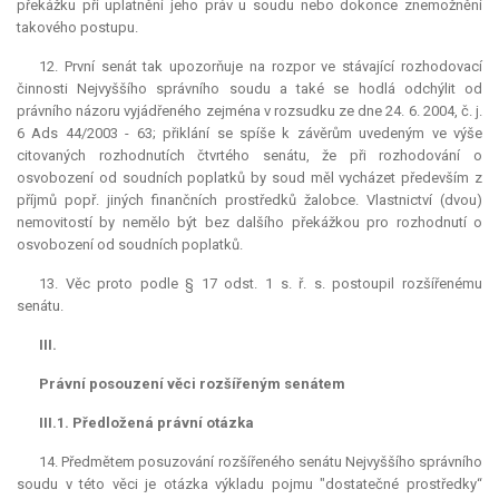
překážku při uplatnění jeho práv u soudu nebo dokonce znemožnění
takového postupu.
12. První senát tak upozorňuje na rozpor ve stávající rozhodovací
činnosti Nejvyššího správního soudu a také se hodlá odchýlit od
právního názoru vyjádřeného zejména v rozsudku ze dne 24. 6. 2004, č. j.
6 Ads 44/2003 - 63; přiklání se spíše k závěrům uvedeným ve výše
citovaných rozhodnutích čtvrtého senátu, že při rozhodování o
osvobození od soudních poplatků by soud měl vycházet především z
příjmů popř. jiných finančních prostředků žalobce. Vlastnictví (dvou)
nemovitostí by nemělo být bez dalšího překážkou pro rozhodnutí o
osvobození od soudních poplatků.
13. Věc proto podle § 17 odst. 1 s. ř. s. postoupil rozšířenému
senátu.
III.
Právní posouzení věci rozšířeným senátem
III.1. Předložená právní otázka
14. Předmětem posuzování rozšířeného senátu Nejvyššího správního
soudu v této věci je otázka výkladu pojmu "dostatečné prostředky“