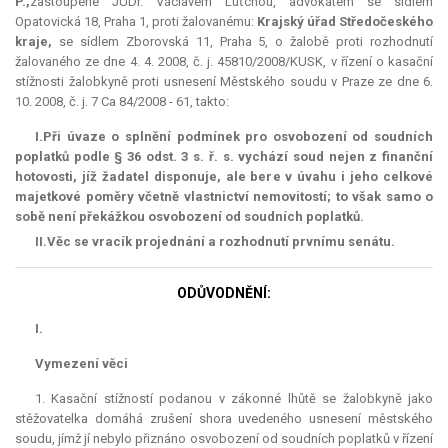
P.,
zastoupené JUDr. Václavem Luťchou, advokátem se sídlem
Opatovická 18, Praha 1, proti žalovanému:
Krajský úřad Středočeského
kraje,
se sídlem Zborovská 11, Praha 5, o žalobě proti rozhodnutí
žalovaného ze dne 4. 4. 2008, č. j. 45810/2008/KUSK, v řízení o kasační
stížnosti žalobkyně proti usnesení Městského soudu v Praze ze dne 6.
10. 2008, č. j. 7 Ca 84/2008 - 61, takto:
I.
Při úvaze o splnění podmínek pro osvobození od soudních
poplatků podle § 36 odst. 3 s. ř. s. vychází soud nejen z finanční
hotovosti, jíž žadatel disponuje, ale bere v úvahu i jeho celkové
majetkové poměry včetně vlastnictví nemovitostí; to však samo o
sobě není překážkou osvobození od soudních poplatků.
II.
Věc
se vrací
k projednání a rozhodnutí prvnímu senátu.
ODŮVODNĚNÍ:
I.
Vymezení věci
1. Kasační stížností podanou v zákonné lhůtě se žalobkyně jako
stěžovatelka domáhá zrušení shora uvedeného usnesení městského
soudu, jímž jí nebylo přiznáno osvobození od soudních poplatků v řízení