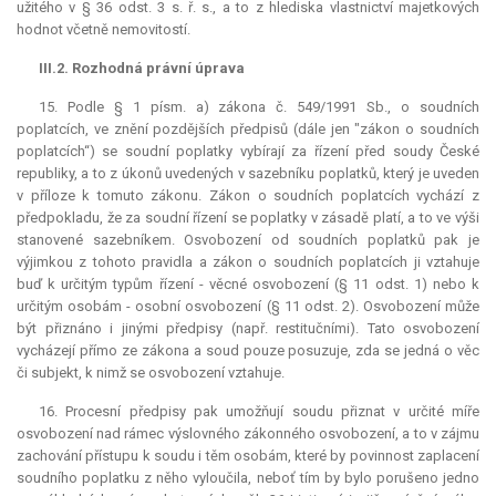
užitého v § 36 odst. 3 s. ř. s., a to z hlediska vlastnictví majetkových
hodnot včetně nemovitostí.
III.2. Rozhodná právní úprava
15. Podle § 1 písm. a) zákona č. 549/1991 Sb., o soudních
poplatcích, ve znění pozdějších předpisů (dále jen "zákon o soudních
poplatcích“) se soudní poplatky vybírají za řízení před soudy České
republiky, a to z úkonů uvedených v sazebníku poplatků, který je uveden
v příloze k tomuto zákonu. Zákon o soudních poplatcích vychází z
předpokladu, že za soudní řízení se poplatky v zásadě platí, a to ve výši
stanovené sazebníkem. Osvobození od soudních poplatků pak je
výjimkou z tohoto pravidla a zákon o soudních poplatcích ji vztahuje
buď k určitým typům řízení - věcné osvobození (§ 11 odst. 1) nebo k
určitým osobám - osobní osvobození (§ 11 odst. 2). Osvobození může
být přiznáno i jinými předpisy (např. restitučními). Tato osvobození
vycházejí přímo ze zákona a soud pouze posuzuje, zda se jedná o věc
či subjekt, k nimž se osvobození vztahuje.
16. Procesní předpisy pak umožňují soudu přiznat v určité míře
osvobození nad rámec výslovného zákonného osvobození, a to v zájmu
zachování přístupu k soudu i těm osobám, které by povinnost zaplacení
soudního poplatku z něho vyloučila, neboť tím by bylo porušeno jedno