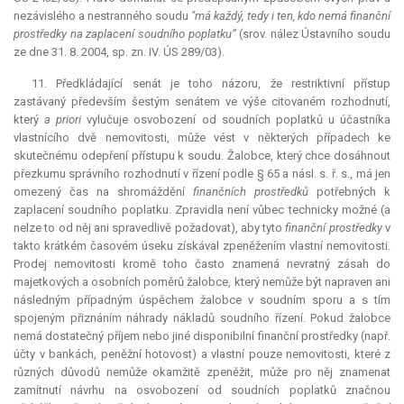
nezávislého a nestranného soudu
"má každý, tedy i ten, kdo nemá finanční
prostředky na zaplacení soudního poplatku“
(srov. nález Ústavního soudu
ze dne 31. 8. 2004, sp. zn. IV. ÚS 289/03).
11. Předkládající senát je toho názoru, že
restriktivní
přístup
zastávaný především šestým senátem ve výše citovaném rozhodnutí,
který
a priori
vylučuje osvobození od soudních poplatků u účastníka
vlastnícího dvě nemovitosti, může vést v některých případech ke
skutečnému odepření přístupu k soudu. Žalobce, který chce dosáhnout
přezkumu správního rozhodnutí v řízení podle § 65 a násl. s. ř. s., má jen
omezený čas na shromáždění
finančních prostředků
potřebných k
zaplacení soudního poplatku. Zpravidla není vůbec technicky možné (a
nelze to od něj ani spravedlivě požadovat), aby tyto
finanční prostředky
v
takto krátkém časovém úseku získával zpeněžením vlastní nemovitosti.
Prodej nemovitosti kromě toho často znamená nevratný zásah do
majetkových a osobních poměrů žalobce, který nemůže být napraven ani
následným případným úspěchem žalobce v soudním sporu a s tím
spojeným přiznáním náhrady nákladů soudního řízení. Pokud žalobce
nemá dostatečný příjem nebo jiné disponibilní finanční prostředky (např.
účty v bankách, peněžní hotovost) a vlastní pouze nemovitosti, které z
různých důvodů nemůže okamžitě zpeněžit, může pro něj znamenat
zamítnutí návrhu na osvobození od soudních poplatků značnou