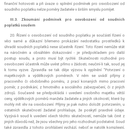
finanční hotovosti a při úvaze o splnění podmínek pro osvobození od
soudního poplatku nelze poměry žadatele v širším smyslu pomíjet.
III.3. Zkoumání podmínek pro osvobození od soudních
poplatků soudem
20. Řízení o osvobození od soudního poplatku je součástí řízení o
věci samé a důkazní břemeno prokázání nedostatku prostředků k
úhradě soudních poplatků nese účastník řízení. Toto řízení nemůže stát
na náročném a obsáhlém dokazování - je předpokladem pro další
postup soudu, a proto musí být rychlé. Skutečnosti rozhodné pro
osvobození účastník může uvést přímo v žádosti; neučiní-li tak, soud jej
k tomu vyzve. Zpravidla se tak děje výzvou k vyplnění "Potvrzení o
majetkových a výdělkových poměrech. V něm se uvádí příjmy z
pracovního či obdobného poměru, z prací konaných mimo pracovní
poměr, z podnikání, z hmotného a sociálního zabezpečení, či z jiných
zdrojů. Současně se předpokládá i uvedení osobního majetku větší
ceny, výdělkových poměrů manžela žadatele a jiných okolností, které by
mohly mít vliv na osvobození. Příjmy je pak nutno doložit potvrzením, u
ostatních skutečností žadatel prohlašuje, že poskytl pravdivé údaje.
Vyzývá-li soud k uvedení všech těchto skutečností, nemůže tak činit z
jiných důvodů než, že jsou všechny pro jeho rozhodnutí podstatné. Soud
také zpravidla z tohoto prohlášení vychází, neboť je natolik komplexní,