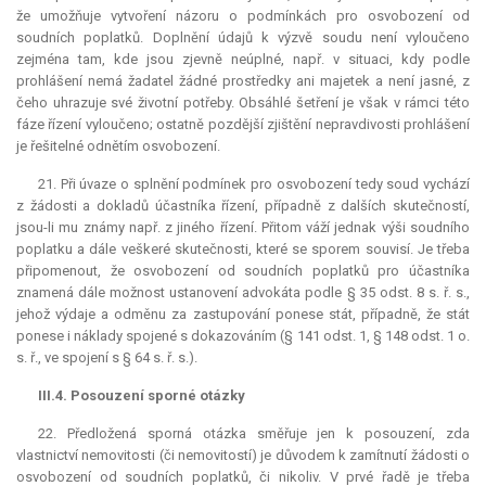
že umožňuje vytvoření názoru o podmínkách pro osvobození od
soudních poplatků. Doplnění údajů k výzvě soudu není vyloučeno
zejména tam, kde jsou zjevně neúplné, např. v situaci, kdy podle
prohlášení nemá žadatel žádné prostředky ani majetek a není jasné, z
čeho uhrazuje své životní potřeby. Obsáhlé šetření je však v rámci této
fáze řízení vyloučeno; ostatně pozdější zjištění nepravdivosti prohlášení
je řešitelné odnětím osvobození.
21. Při úvaze o splnění podmínek pro osvobození tedy soud vychází
z žádosti a dokladů účastníka řízení, případně z dalších skutečností,
jsou-li mu známy např. z jiného řízení. Přitom váží jednak výši soudního
poplatku a dále veškeré skutečnosti, které se sporem souvisí. Je třeba
připomenout, že osvobození od soudních poplatků pro účastníka
znamená dále možnost ustanovení advokáta podle § 35 odst. 8 s. ř. s.,
jehož výdaje a odměnu za zastupování ponese stát, případně, že stát
ponese i náklady spojené s dokazováním (§ 141 odst. 1, § 148 odst. 1 o.
s. ř., ve spojení s § 64 s. ř. s.).
III.4. Posouzení sporné otázky
22. Předložená sporná otázka směřuje jen k posouzení, zda
vlastnictví nemovitosti (či nemovitostí) je důvodem k zamítnutí žádosti o
osvobození od soudních poplatků, či nikoliv. V prvé řadě je třeba