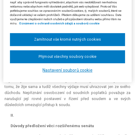
např. aby správně fungovalo vyhledávání, abychom vás neobtěžovali nevhodnou
dovolit nechat se ve správním řízení zastupovat advokátem. Soud vážil i
reklamou nebo abychom měli dostatek podnětů, jak web vylepšovat. Proto od Vás
hodnotu předmětu sporu (dřevěná kůlna), kvůli níž nesla náklady
potřebujeme souhlas se zpracováním souborů cookies, tj. malých souborů, které se
dočasně ukládají ve vašem prohlížeči. Předem děkujeme za udělení souhlasu. Data
svědčící o její schopnosti nést i náklady soudního poplatku. Připomněl i
využijeme ke zlepšování našich služeb a přizpůsobení obsahu webu přímo Vám na
úhradu nákladů v případě úspěchu ve sporu a z toho plynoucí
míru.
Oznámení o ochraně osobních údajů a souborů cookie
dočasnost výdaje spojeného s úhradou soudního poplatku. Zdravotní
stav žalobkyně označil za nerozhodnou skutečnost.
Zamítnout vše kromě nutných cookies
4. Stěžovatelka v kasační stížnosti opřené o ustanovení § 103 odst. 1
písm. a), b), d) s. ř. s. zejména namítá, že účelem procesního institutu
osvobození od soudních poplatků je ochrana účastníka nacházejícího
Přijmout všechny soubory cookie
se v tíživých poměrech před nepřiměřeně tvrdým dopadem zákona.
Podle jejího názoru měl soud zkoumat celkové (sociální a materiální)
Nastavení souborů cookie
poměry. V jejím případě nepřihlédl k nutným výdajům spojeným s jejím
nepříznivým zdravotním stavem vyžadujícím zvýšené náklady a ani k
tomu, že žije sama a tudíž všechny výdaje musí uhrazovat jen ze svého
důchodu. Nepřiznání osvobození od soudních poplatků považuje za
narušující její rovné postavení v řízení před soudem a ve svých
důsledcích omezující přístup k soudu.
II.
Důvody předložení věci rozšířenému senátu