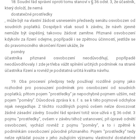
18. Soudní řád správní oproti tomu stanoví v § 36 odst. 3, že účastník,
který doloží, že nemá
dostatečné prostředky
, může být na vlastní žádost usnesením předsedy senátu osvobozen od
soudních poplatků. Dospěje-li však soud k závěru, že návrh zjevně
nemůže být úspěšný, takovou žádost zamítne. Přiznané osvobození
kdykoliv za řízení odejme, popřípadě i se zpětnou účinností, jestliže se
do pravomocného skončení řízení ukáže, že
poměry
účastníka přiznané osvobození neodůvodňují, popřípadě
neodůvodňovaly. I zde je třeba vážit splnění určitých podmínek na straně
účastníka řízení a rovněž je podstatná určitá kvalita návrhu.
19. Oba procesní předpisy tedy používají rozdílné pojmy jako
rozhodné pro posouzení podmínek pro osvobození od soudních
poplatků; přitom pojem "prostředky“ je nepochybně pojmem užším, než
pojem "poměry“. Důvodová zpráva k s. ř. s. se k této pojmové odchylce
nijak nevyjadřuje. Z těchto rozdílných pojmů ovšem nelze dovozovat
žádné zásadní závěry. Soudní řád správní totiž sice užívá v § 36 odst. 3
pojmu "prostředky“, ovšem v závěru téhož ustanovení, při úpravě odnětí
osvobození, vychází rovněž z pojmu "poměry“, a to i zpětně k
podmínkám osvobození původně přiznaného. Pojem "prostředky“ tedy
nelze vykládat pouze v jeho zužujícím významu vlastnictví dostatečné