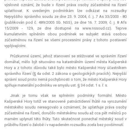
výslovně oznámí, že bude v řízení práva osoby zúčastněné na řízení
uplatňovat. K uvedeným podmínkám lze odkázat na rozsudky
Nejvyššího správního soudu ze dne 23. 9. 2004, č. j. 7 As 33/2003 - 80
(publikován pod č. 489/2005 Sb. NSS), ze dne 16. 7. 2009, č. j. 8 Afs
15/2009 - 129, ze dne dostupné na www.nssoud.cz). Teprve
kumulativním splněním obou podmínek se subjekt stává osobou
zúčastněnou na řízení se všemi procesními právy z tohoto postavení
vyplývajícími.
Průzkumné území, jehož stanovení se stěžovatel ve správním řízení
domáhal, mělo být situováno na katastrálním území města Kašperské
Hory a z tohoto důvodu také bylo město Kašperské Hory účastníkem
správního řízení (§ 4a odst. 2 zákona o geologických pracích). Nejvyšší
správní soud proto nemá pochybnosti o tom, že město Kašperské Hory
splňuje materiální podmínku ve smyslu ust. § 34 odst. 1 s. ř. s.
Jinak je tomu však se splněním podmínky formální. Město
Kašperské Hory totiž ve stanovené patnáctidenní lhůtě na vyrozumění
městského soudu nereagovalo a oznámení, že uplatňuje práva osoby
zúčastněné na řízení, doručilo městskému soudu až cca pět měsíců po
marném uplynutí této lhůty. Tuto skutečnost ponechal městský soud v
průběhu řízení o žalobě i v napadeném rozsudku zcela bez povšimnutí.