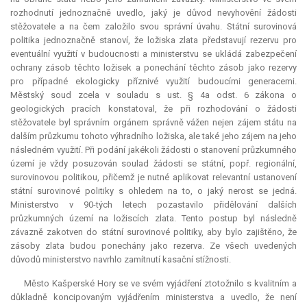
rozhodnutí jednoznačně uvedlo, jaký je důvod nevyhovění žádosti
stěžovatele a na čem založilo svou správní úvahu. Státní surovinová
politika jednoznačně stanoví, že ložiska zlata představují rezervu pro
eventuální využití v budoucnosti a ministerstvu se ukládá zabezpečení
ochrany zásob těchto ložisek a ponechání těchto zásob jako rezervy
pro případné ekologicky příznivé využití budoucími generacemi.
Městský soud zcela v souladu s ust. § 4a odst. 6 zákona o
geologických pracích konstatoval, že při rozhodování o žádosti
stěžovatele byl správním orgánem správně vážen nejen zájem státu na
dalším průzkumu tohoto výhradního ložiska, ale také jeho zájem na jeho
následném využití. Při podání jakékoli žádosti o stanovení průzkumného
území je vždy posuzován soulad žádosti se státní, popř. regionální,
surovinovou politikou, přičemž je nutné aplikovat
relevantní
ustanovení
státní surovinové politiky s ohledem na to, o jaký nerost se jedná.
Ministerstvo v 90-tých letech pozastavilo přidělování dalších
průzkumných území na ložiscích zlata. Tento postup byl následně
závazně zakotven do státní surovinové politiky, aby bylo zajištěno, že
zásoby zlata budou ponechány jako rezerva. Ze všech uvedených
důvodů ministerstvo navrhlo zamítnutí kasační stížnosti.
Město Kašperské Hory se ve svém vyjádření ztotožnilo s kvalitním a
důkladně koncipovaným vyjádřením ministerstva a uvedlo, že není