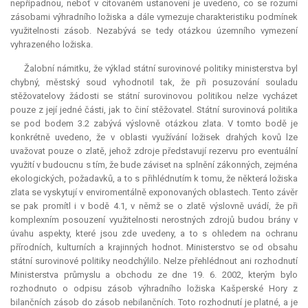
nepřípadnou, neboť v citovaném ustanovení je uvedeno, co se rozumí
zásobami výhradního ložiska a dále vymezuje charakteristiku podmínek
využitelnosti zásob. Nezabývá se tedy otázkou územního vymezení
vyhrazeného ložiska.
Žalobní námitku, že výklad státní surovinové politiky ministerstva byl
chybný, městský soud vyhodnotil tak, že při posuzování souladu
stěžovatelovy žádosti se státní surovinovou politikou nelze vycházet
pouze z její jedné části, jak to činí stěžovatel. Státní surovinová politika
se pod bodem 3.2 zabývá výslovně otázkou zlata. V tomto bodě je
konkrétně uvedeno, že v oblasti využívání ložisek drahých kovů lze
uvažovat pouze o zlatě, jehož zdroje představují rezervu pro eventuální
využití v budoucnu s tím, že bude záviset na splnění zákonných, zejména
ekologických, požadavků, a to s přihlédnutím k tomu, že některá ložiska
zlata se vyskytují v enviromentálně exponovaných oblastech. Tento závěr
se pak promítl i v bodě 4.1, v němž se o zlatě výslovně uvádí, že při
komplexním posouzení využitelnosti nerostných zdrojů budou brány v
úvahu aspekty, které jsou zde uvedeny, a to s ohledem na ochranu
přírodních, kulturních a krajinných hodnot. Ministerstvo se od obsahu
státní surovinové politiky neodchýlilo. Nelze přehlédnout ani rozhodnutí
Ministerstva průmyslu a obchodu ze dne 19. 6. 2002, kterým bylo
rozhodnuto o odpisu zásob výhradního ložiska Kašperské Hory z
bilančních zásob do zásob nebilančních. Toto rozhodnutí je platné, a je