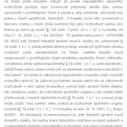
na řízení před soudem nebylo již podle napadeného správního
rozhodnutí pochyb, bylo povinností předsedy senátu tuto osobu
vyrozumět o probíhajícím řízení a vyzvat ji, aby oznámila, zda bude svá
práva v řízení uplatňovat. Nedostál - li krajský soud této povinnosti a
takovou osobu v řízení zcela pominul, trpí jeho rozhodnutí vadou, pro
kterou je nutno jej zrušit [§ 103 odst. 1 písm. d) s. ř. s.]. V rozsudku ze
dne 21. 12. 2005, č. j. 1 As 39/2004 - 75 (publikovaný pod č. 1479/2008
Sb. NSS) pak dospěl Nejvyšší správní soud k závěru, že „ustanovení §
34 odst. 2 s. ř. s. předpokládá aktivní postup soudu při zjišťování okruhu
možných osob zúčastněných na řízení. Jestliže krajský soud
nevyrozuměl o probíhajícím řízení účastníka správního řízení odlišného
od žalobce, který splňoval podmínky § 34 odst. 1 s. ř. s. (zde stavebník),
zatížil řízení vadou, která mohla mít za následek nezákonné rozhodnutí o
věci samé.“ Ve vztahu k zákonnosti napadeného rozsudku však v tomtéž
rozsudku vyslovil, že „takové pochybení soudu nemá vliv na zákonnost
rozhodnutí o věci samé (rozsudku), pokud bylo správní řízení stiženo
tak závažnou vadou, že rozhodnutí správního orgánu z něj vzešlé nelze
přezkoumat v mezích žalobních bodů (§ 76 odst. 1 s. ř. s.), a soud je tak
může zrušit i bez návrhu, nebo pokud je rozhodnutí správního orgánu
nicotné (§ 76 odst. 2 s. ř. s.).“ V rozsudku ze dne 18. 12. 2007, č. j. 8 Aps
8/2007 - 90 (dostupný na www.nssoud.cz), pak Nejvyšší správní soud
dospěl k závěru, že osoba, která byla přímo dotčena ve svých právech a
povinnostech vydáním napadeného rozhodnutí, má právo oznámit vstup