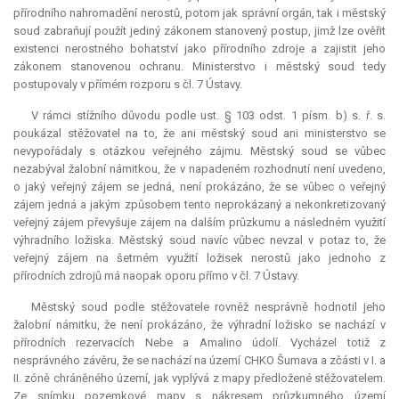
přírodního nahromadění nerostů, potom jak správní orgán, tak i městský
soud zabraňují použít jediný zákonem stanovený postup, jimž lze ověřit
existenci nerostného bohatství jako přírodního zdroje a zajistit jeho
zákonem stanovenou ochranu. Ministerstvo i městský soud tedy
postupovaly v přímém rozporu s čl. 7 Ústavy.
V rámci stížního důvodu podle ust. § 103 odst. 1 písm. b) s. ř. s.
poukázal stěžovatel na to, že ani městský soud ani ministerstvo se
nevypořádaly s otázkou veřejného zájmu. Městský soud se vůbec
nezabýval žalobní námitkou, že v napadeném rozhodnutí není uvedeno,
o jaký veřejný zájem se jedná, není prokázáno, že se vůbec o veřejný
zájem jedná a jakým způsobem tento neprokázaný a nekonkretizovaný
veřejný zájem převyšuje zájem na dalším průzkumu a následném využití
výhradního ložiska. Městský soud navíc vůbec nevzal v potaz to, že
veřejný zájem na šetrném využití ložisek nerostů jako jednoho z
přírodních zdrojů má naopak oporu přímo v čl. 7 Ústavy.
Městský soud podle stěžovatele rovněž nesprávně hodnotil jeho
žalobní námitku, že není prokázáno, že výhradní ložisko se nachází v
přírodních rezervacích Nebe a Amalino údolí. Vycházel totiž z
nesprávného závěru, že se nachází na území CHKO Šumava a zčásti v I. a
II. zóně chráněného území, jak vyplývá z mapy předložené stěžovatelem.
Ze snímku pozemkové mapy s nákresem průzkumného území