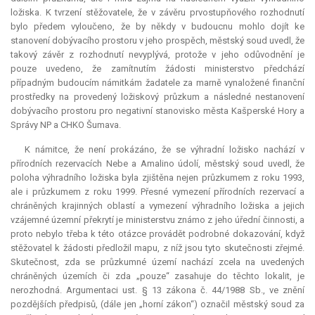
ložiska. K tvrzení stěžovatele, že v závěru prvostupňového rozhodnutí
bylo předem vyloučeno, že by někdy v budoucnu mohlo dojít ke
stanovení dobývacího prostoru v jeho prospěch, městský soud uvedl, že
takový závěr z rozhodnutí nevyplývá, protože v jeho odůvodnění je
pouze uvedeno, že zamítnutím žádosti ministerstvo předchází
případným budoucím námitkám žadatele za marně vynaložené finanční
prostředky na provedený ložiskový průzkum a následné nestanovení
dobývacího prostoru pro negativní stanovisko města Kašperské Hory a
Správy NP a CHKO Šumava.
K námitce, že není prokázáno, že se výhradní ložisko nachází v
přírodních rezervacích Nebe a Amalino údolí, městský soud uvedl, že
poloha výhradního ložiska byla zjištěna nejen průzkumem z roku 1993,
ale i průzkumem z roku 1999. Přesné vymezení přírodních rezervací a
chráněných krajinných oblastí a vymezení výhradního ložiska a jejich
vzájemné územní překrytí je ministerstvu známo z jeho úřední činnosti, a
proto nebylo třeba k této otázce provádět podrobné dokazování, když
stěžovatel k žádosti předložil mapu, z níž jsou tyto skutečnosti zřejmé.
Skutečnost, zda se průzkumné území nachází zcela na uvedených
chráněných územích či zda „pouze“ zasahuje do těchto lokalit, je
nerozhodná. Argumentaci ust. § 13 zákona č. 44/1988 Sb., ve znění
pozdějších předpisů, (dále jen „horní zákon“) označil městský soud za