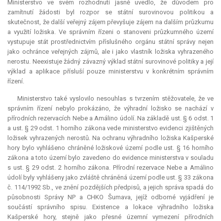
Ministerstvo ve svém rozhodnutí jasně uvedlo, že důvodem pro
zamítnutí žádosti byl rozpor se státní surovinovou politikou a
skutečnost, že další veřejný zájem převyšuje zájem na dalším průzkumu
a využití ložiska. Ve správním řízeni o stanoveni průzkumného území
vystupuje stát prostřednictvím příslušného orgánu státní správy nejen
jako ochránce veřejných zájmů, ale i jako vlastník ložiska vyhrazeného
nerostu. Neexistuje žádný závazný výklad státní surovinové politiky a její
výklad a aplikace přísluší pouze ministerstvu v konkrétním správním
řízení.
Ministerstvo také vyslovilo nesouhlas s tvrzením stěžovatele, že ve
správním řízení nebylo prokázáno, že výhradní ložisko se nachází v
přírodních rezervacích Nebe a Amálino údolí. Na základě ust. § 6 odst. 1
a ust. § 29 odst. 1 horního zákona vede ministerstvo evidenci zjištěných
ložisek vyhrazených nerostů. Na ochranu výhradního ložiska Kašperské
hory bylo vyhlášeno chráněné ložiskové území podle ust. § 16 horního
zákona a toto území bylo zavedeno do evidence ministerstva v souladu
s ust. § 29 odst. 2 horního zákona. Přírodní rezervace Nebe a Amálino
údolí byly vyhlášeny jako zvláště chráněná území podle ust. § 33 zákona
č. 114/1992 Sb., ve znění pozdějších předpisů, a jejich správa spadá do
působnosti Správy NP a CHKO Šumava, jejíž odborné vyjádření je
součástí správního spisu. Existence a lokace výhradního ložiska
Kašperské hory, stejně jako přesné územní vymezení přírodních