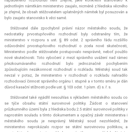
napadeného rozhodnutí není zřejmé, jaké konkrétní stanovisko k
jednotlivým námitkám ministerstvo zaujalo, nicméně z hlediska věcného
je zřejmé, že obsah stěžovatelem uplatněných námitek byl posuzován a
bylo zaujato stanovisko k věci samé.
Stěžovatel dále zpochybnil právní názor městského soudu, že
nedostatky prvostupňového rozhodnutí byly odstraněny tím, že
ministerstvo v rozporu s ust. § 89 odst. 2 správního řádu rozšířilo
odůvodnění prvostupňového rozhodnutí o zcela nové skutečnosti,
Ministerstvo podle stěžovatele postupovalo nesprávně, neboť použilo
nové skutečnosti. Toto vybočení z mezí správního uvážení nad rámec
přezkoumávaného rozhodnutí bylo jednoznačně pochybením
způsobujícím nezákonnost rozhodnutí o rozkladu. Městský soud tak
nevzal v potaz, že ministerstvo v rozhodnutí o rozkladu nahradilo
rozhodovací činnost správního orgánu I. stupně a v tomto směru je dán
důvod kasační stížnosti podle ust. § 103 odst. 1 písm. d) s. ř. s.
Stěžovatel také vyjádřil nesouhlas s výkladem městského soudu co
se týče obsahu státní surovinové politiky. Žádost o stanovení
průzkumného území byla z hlediska bodu 2.5 státní surovinové politiky v
naprostém souladu s tímto dokumentem a opačný závěr ministerstva i
městského soudu je nesprávný. Městský soud nezohlednil, že
ministerstvo neprokázalo rozpor se státní surovinovou politikou, a