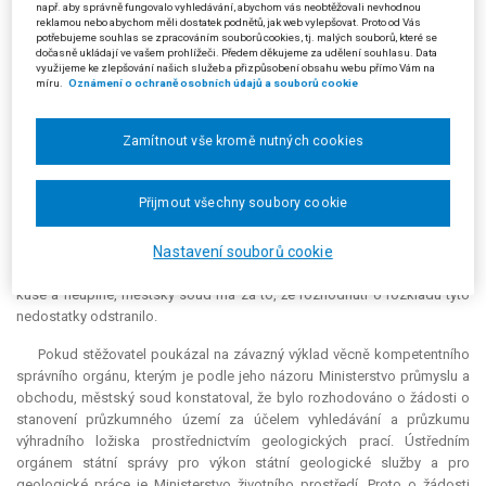
např. aby správně fungovalo vyhledávání, abychom vás neobtěžovali nevhodnou
Ačkoliv oproti předcházející právní úpravě došlo k omezení plného
reklamou nebo abychom měli dostatek podnětů, jak web vylepšovat. Proto od Vás
revizního principu, je i nadále odvolací orgán povinen přezkoumat
potřebujeme souhlas se zpracováním souborů cookies, tj. malých souborů, které se
dočasně ukládají ve vašem prohlížeči. Předem děkujeme za udělení souhlasu. Data
napadené rozhodnutí z hlediska souladu s právními předpisy v celém
využijeme ke zlepšování našich služeb a přizpůsobení obsahu webu přímo Vám na
rozsahu bez ohledu na námitky uplatněné v odvolání (rozkladu). Navíc z
míru.
Oznámení o ochraně osobních údajů a souborů cookie
věty druhé ust. § 89 odst. 2 správního řádu vyplývá jeho oprávnění
přezkoumat napadené rozhodnutí po věcné stránce nad rámec námitek
Zamítnout vše kromě nutných cookies
v případě, že to vyžaduje veřejný zájem. To platí zejména v daném
případě, kdy bylo nutno posoudit, zda zájem na dalším průzkumu a
následném využití vyhrazeného ložiska není převýšen jiným veřejným
Přijmout všechny soubory cookie
zájmem. Správní řízení tvoří jeden celek a zákon výslovně nezakazuje,
aby odvolací orgán rozšířil důvody výroku prvostupňového rozhodnutí,
je-li shledán jako souladný se zákonem, o další důvody, které jsou podle
Nastavení souborů cookie
jeho názoru dány. I když odůvodnění prvostupňového rozhodnutí bylo
kusé a neúplné, městský soud má za to, že rozhodnutí o rozkladu tyto
nedostatky odstranilo.
Pokud stěžovatel poukázal na závazný výklad věcně kompetentního
správního orgánu, kterým je podle jeho názoru Ministerstvo průmyslu a
obchodu, městský soud konstatoval, že bylo rozhodováno o žádosti o
stanovení průzkumného území za účelem vyhledávání a průzkumu
výhradního ložiska prostřednictvím geologických prací. Ústředním
orgánem státní správy pro výkon státní geologické služby a pro
geologické práce je Ministerstvo životního prostředí. Proto o žádosti