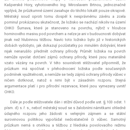
Kašperské Hory, vyhotoveného Ing. Miroslavem Brtnou, jednoznačně
vyplývá, že průzkumné území zasahuje do těchto lokalit pouze okrajově.
Městský soud oproti tomu dospěl k nesprávnému závěru a zcela
pominul prokázanou skutečnost, že ložisko se nachází nikoliv na území
CHKO Šumava, které je stanoveno na povrchu, nýbrž v hloubce
horninového masivu pod povrchem a nelze je ani v budoucnosti dobývat
jinak než hlubinnou těžbou. Navíc toto ložisko bylo již v historických
dobách vydobyto, jak dokazují pozůstatky po minulém dobývání, které
nijak nenarušilo předmět ochrany přírody. Průmět ložiska na povrch
nemůže vyvolat dotčení zájmů ochrany přírody, které jsou materiálně
vzato vázány na povrch. V této souvislosti stěžovatel připomněl, že
průzkum má spočívat v přehodnocení ložiska podle současných
podmínek využitelnosti, a nemůže se tedy zájmů ochrany přírody vůbec v
ničem dotknout, natož s nimi být v zásadním rozporu. Stejná
argumentace platí i pro přírodní rezervace, které jsou vymezeny uvnitř
CHKO.
Dále je podle stěžovatele dán i stížní důvod podle ust. § 103 odst. 1
písm. d) s. ř. s., neboť městský soud se s žalobními námitkami ohledně
údajného rozporu jeho žádosti s veřejným zájmem a se státní
surovinovou politikou vypořádal nedostatečně či vůbec. Samotný
průzkum nemá s otvírkou a těžbou z hlediska povolovacího režimu