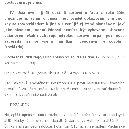
postavení nepřísluší.
IV. Ustanovení § 51 odst. 3 správního řádu z roku 2004
umožňuje správním orgánům neprovádět dokazování v situaci,
kdy se toto vzhledem k jiné v řízení již zjištěné skutečnosti jeví
jako
obsoletní
, neboť žádosti nemůže být vyhověno. Citované
ustanovení však nezbavuje odvolací správní orgán povinnosti
vypořádat se se všemi námitkami uvedenými v odvolání
(rozkladu).
(Podle rozsudku Nejvyššího správního soudu ze dne 17. 12. 2010, čj. 7
As 70/2009 – 190)
Prejudikatura: č. 489/2005 Sb.NSS a č. 1479/2008 Sb.NSS.
Věc: Akciová společnost Potamon GTS proti Ministerstvu životního
prostředí, za účasti města Kašperské Hory, o stanovení průzkumného
území, o kasační stížnosti žalobce.
ROZSUDEK
Nejvyšší správní soud
rozhodl v senátě složeném z předsedkyně
JUDr. Elišky Cihlářové a soudců JUDr. Jaroslava Hubáčka a JUDr. Karla
Šimky v právní věci žalobce: Potamon GTS, a. s., se sídlem Václavské