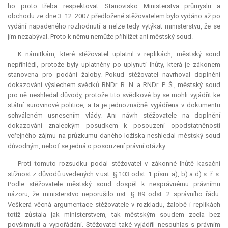
ho proto třeba respektovat. Stanovisko Ministerstva průmyslu a
obchodu ze dne 3. 12. 2007 předložené stěžovatelem bylo vydáno až po
vydání napadeného rozhodnutí a nelze tedy vytýkat ministerstvu, že se
jím nezabýval. Proto k němu nemůže přihlížet ani městský soud.
K námitkám, které stěžovatel uplatnil v replikách, městský soud
nepřihlédl, protože byly uplatněny po uplynutí lhůty, která je zákonem
stanovena pro podání žaloby. Pokud stěžovatel navrhoval doplnění
dokazování výslechem svědků RNDr. R. N. a RNDr. P. Š., městský soud
pro ně neshledal důvody, protože tito svědkové by se mohli vyjádřit ke
státní surovinové politice, a ta je jednoznačně vyjádřena v dokumentu
schváleném usnesením vlády. Ani návrh stěžovatele na doplnění
dokazování znaleckým posudkem k posouzení opodstatněnosti
veřejného zájmu na průzkumu daného ložiska neshledal městský soud
důvodným, neboť se jedná o posouzení právní otázky.
Proti tomuto rozsudku podal stěžovatel v zákonné lhůtě kasační
stížnost z důvodů uvedených v ust. § 103 odst. 1 písm. a), b) a d) s. ř. s.
Podle stěžovatele městský soud dospěl k nesprávnému právnímu
názoru, že ministerstvo neporušilo ust. § 89 odst. 2 správního řádu.
Veškerá věcná argumentace stěžovatele v rozkladu, žalobě i replikách
totiž zůstala jak ministerstvem, tak městským soudem zcela bez
povšimnutí a vypořádání. Stěžovatel také vyjádřil nesouhlas s právním