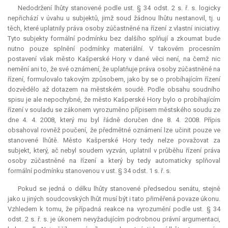
Nedodržení lhůty stanovené podle ust. § 34 odst. 2 s. ř. s. logicky
nepřichází v úvahu u subjektů, jimž soud žádnou lhůtu nestanovil, tj. u
těch, které uplatnily práva osoby zúčastněné na řízení z vlastní iniciativy.
Tyto subjekty formální podmínku bez dalšího splňují a zkoumat bude
nutno pouze splnění podmínky materiální. V takovém procesním
postavení však město Kašperské Hory v dané věci není, na čemž nic
nemění ani to, že své oznámení, že uplatňuje práva osoby zúčastněné na
řízení, formulovalo takovým způsobem, jako by se o probíhajícím řízení
dozvědělo až dotazem na městském soudě. Podle obsahu soudního
spisu je ale nepochybné, že město Kašperské Hory bylo o probíhajícím
řízení v souladu se zákonem vyrozuměno přípisem městského soudu ze
dne 4. 4. 2008, který mu byl řádně doručen dne 8. 4. 2008. Přípis
obsahoval rovněž poučení, že předmětné oznámení lze učinit pouze ve
stanovené lhůtě. Město Kašperské Hory tedy nelze považovat za
subjekt, který, ač nebyl soudem vyzván, uplatnil v průběhu řízení práva
osoby zúčastněné na řízení a který by tedy automaticky splňoval
formální podmínku stanovenou v ust. § 34 odst. 1 s. ř. s.
Pokud se jedná o délku lhůty stanovené předsedou senátu, stejně
jako u jiných soudcovských lhůt musí být i tato přiměřená povaze úkonu.
Vzhledem k tomu, že případná reakce na vyrozumění podle ust. § 34
odst. 2 s. ř. s. je úkonem nevyžadujícím podrobnou právní argumentaci,