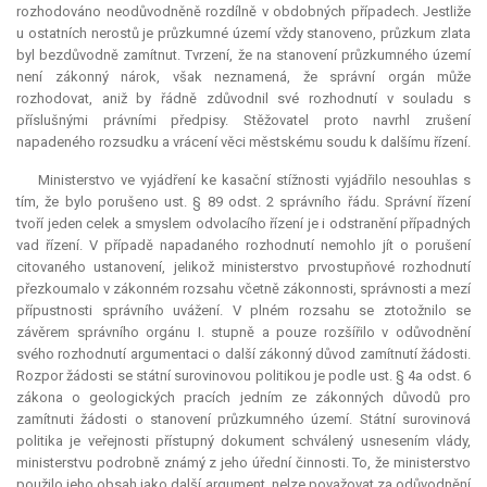
rozhodováno neodůvodněně rozdílně v obdobných případech. Jestliže
u ostatních nerostů je průzkumné území vždy stanoveno, průzkum zlata
byl bezdůvodně zamítnut. Tvrzení, že na stanovení průzkumného území
není zákonný nárok, však neznamená, že správní orgán může
rozhodovat, aniž by řádně zdůvodnil své rozhodnutí v souladu s
příslušnými právními předpisy. Stěžovatel proto navrhl zrušení
napadeného rozsudku a vrácení věci městskému soudu k dalšímu řízení.
Ministerstvo ve vyjádření ke kasační stížnosti vyjádřilo nesouhlas s
tím, že bylo porušeno ust. § 89 odst. 2 správního řádu. Správní řízení
tvoří jeden celek a smyslem odvolacího řízení je i odstranění případných
vad řízení. V případě napadaného rozhodnutí nemohlo jít o porušení
citovaného ustanovení, jelikož ministerstvo prvostupňové rozhodnutí
přezkoumalo v zákonném rozsahu včetně zákonnosti, správnosti a mezí
přípustnosti správního uvážení. V plném rozsahu se ztotožnilo se
závěrem správního orgánu I. stupně a pouze rozšířilo v odůvodnění
svého rozhodnutí argumentaci o další zákonný důvod zamítnutí žádosti.
Rozpor žádosti se státní surovinovou politikou je podle ust. § 4a odst. 6
zákona o geologických pracích jedním ze zákonných důvodů pro
zamítnuti žádosti o stanovení průzkumného území. Státní surovinová
politika je veřejnosti přístupný dokument schválený usnesením vlády,
ministerstvu podrobně známý z jeho úřední činnosti. To, že ministerstvo
použilo jeho obsah jako další argument, nelze považovat za odůvodnění