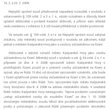
16. 2. a 23. 2. 2009.
Nejvyšší správní soud přezkoumal napadený rozsudek v souladu s
ustanovením § 109 odst. 2 a 3 s. ř. s., vázán rozsahem a důvody, které
uplatnil stěžovatel v podané kasační stížnosti, a přitom sám shledal
vadu uvedenou v odstavci 3, k níž musel přihlédnout z úřední povinnosti.
Ve smyslu ust. § 109 odst. 3 s.ř.s. se Nejvyšší správní soud zabýval
otázkou, zda městský soud postupoval v souladu se zákonem, když
jednal s městem Kašperské Hory jako s osobou zúčastněnou na řízení.
Stěžovatel v žalobě označil město Kašperské Hory jako osobu
zúčastněnou na řízení. Městský soud v souladu s ust. § 34 odst. 2 s. ř. s.
přípisem ze dne 4. 4. 2008 vyrozuměl město Kašperské Hory o
probíhajícím řízení, poučil je o právech osoby zúčastněné na řízení a
vyzval, aby ve lhůtě 15 dnů od doručení vyrozumění oznámilo, zda bude
v řízení uplatňovat práva osoby zúčastněné na řízení s tím, že oznámení
lze učinit pouze v této lhůtě. Toto vyrozumění bylo městu Kašperské
Hory doručeno dne 8. 4. 2008 na adresu městského úřadu. V uvedené
lhůtě město Kašperské Hory nereagovalo. Teprve podáním označeným
„vstup zúčastněné osoby do soudního řízení“ ze dne 1. 10. 2008
doručeným městskému soudu téhož dne prostřednictvím elektronické
pošty a potvrzeným v zákonné lhůtě písemným podáním shodného