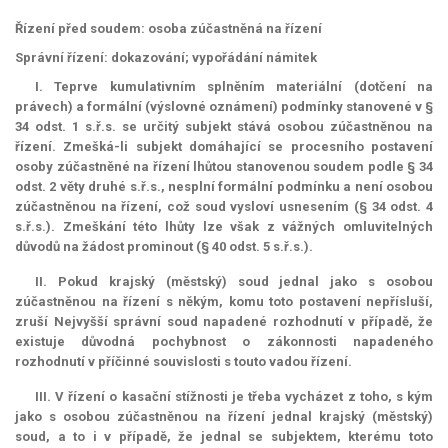
Řízení před soudem: osoba zúčastněná na řízení
Správní řízení: dokazování; vypořádání námitek
I. Teprve kumulativním splněním materiální (dotčení na
právech) a formální (výslovné oznámení) podmínky stanovené v §
34 odst. 1 s.ř.s. se určitý subjekt stává osobou zúčastněnou na
řízení. Zmešká-li subjekt domáhající se procesního postavení
osoby zúčastněné na řízení lhůtou stanovenou soudem podle § 34
odst. 2 věty druhé s.ř.s., nesplní formální podmínku a není osobou
zúčastněnou na řízení, což soud vysloví usnesením (§ 34 odst. 4
s.ř.s.). Zmeškání této lhůty lze však z vážných omluvitelných
důvodů na žádost prominout (§ 40 odst. 5 s.ř.s.).
II. Pokud krajský (městský) soud jednal jako s osobou
zúčastněnou na řízení s někým, komu toto postavení nepřísluší,
zruší Nejvyšší správní soud napadené rozhodnutí v případě, že
existuje důvodná pochybnost o zákonnosti napadeného
rozhodnutí v příčinné souvislosti s touto vadou řízení.
III. V řízení o kasační stížnosti je třeba vycházet z toho, s kým
jako s osobou zúčastněnou na řízení jednal krajský (městský)
soud, a to i v případě, že jednal se subjektem, kterému toto