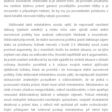
žádnou souvislost. Stěžovatel si je vědom toho, že povolení průzkumu
mu nedává žádnou právní garanci pozdějšího povolení těžby a je
srozuměn s případným rizikem, že by mu po provedeném průzkumu v
dané lokalitě obnovení těžby nebylo povoleno.
Stěžovatel také městskému soudu vytkl, že neprovedl navržené
důkazy (výslech svědků) a místo toho sám vyložil znění státní
surovinové politiky bez znalosti odborných hledisek a souvislostí.
Stěžovatel připomněl, že státní surovinová politika jasně deklaruje zájem
státu na průzkumu ložisek nerostů v bodě 2.5. Městský soud zcela
pominul argumenty, že v mezidobí došlo ke změně situace, co se týče
zvýšení cen zlata na světovém trhu. Rovněž nepřihlédl ani k argumentům,
že právě uvedení svědkové by se měli vyjádřit ke změně situace v oblasti
ochrany životního prostředí a k otázce nových metod zjišťování
výtěžnosti ložiska, která se promítá i do koncepce státní surovinové
politiky. Dále stěžovatel městskému soudu vytkl, že nepřipustil doplnění
dokazování znaleckým posudkem s odůvodněním, že se jedná o
posouzení otázky právní, které musí učinit ministerstvo. Ministerstvo se
však s touto otázkou nevypořádalo, neboť nezdůvodnilo, v čem spatřuje
nesoulad stěžovatelovy žádosti s veřejným zájmem. Pokud městský
soud nedoplnil dokazování navrženým způsobem, nezjistil dostatečně
skutkový a právní stav, z něhož měl vycházel při svém rozhodování.
Svým přístupem tak toleroval postup ministerstva, při němž bylo