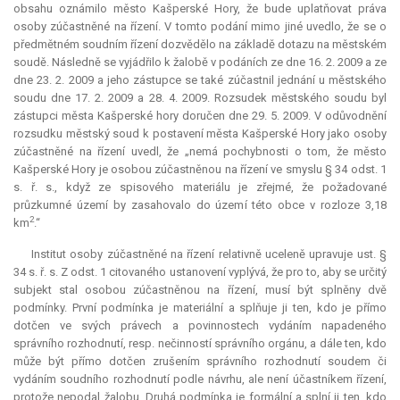
obsahu oznámilo město Kašperské Hory, že bude uplatňovat práva
osoby zúčastněné na řízení. V tomto podání mimo jiné uvedlo, že se o
předmětném soudním řízení dozvědělo na základě dotazu na městském
soudě. Následně se vyjádřilo k žalobě v podáních ze dne 16. 2. 2009 a ze
dne 23. 2. 2009 a jeho zástupce se také zúčastnil jednání u městského
soudu dne 17. 2. 2009 a 28. 4. 2009. Rozsudek městského soudu byl
zástupci města Kašperské hory doručen dne 29. 5. 2009. V odůvodnění
rozsudku městský soud k postavení města Kašperské Hory jako osoby
zúčastněné na řízení uvedl, že „nemá pochybnosti o tom, že město
Kašperské Hory je osobou zúčastněnou na řízení ve smyslu § 34 odst. 1
s. ř. s., když ze spisového materiálu je zřejmé, že požadované
průzkumné území by zasahovalo do území této obce v rozloze 3,18
2
km
.“
Institut osoby zúčastněné na řízení relativně uceleně upravuje ust. §
34 s. ř. s. Z odst. 1 citovaného ustanovení vyplývá, že pro to, aby se určitý
subjekt stal osobou zúčastněnou na řízení, musí být splněny dvě
podmínky. První podmínka je materiální a splňuje ji ten, kdo je přímo
dotčen ve svých právech a povinnostech vydáním napadeného
správního rozhodnutí, resp. nečinností správního orgánu, a dále ten, kdo
může být přímo dotčen zrušením správního rozhodnutí soudem či
vydáním soudního rozhodnutí podle návrhu, ale není účastníkem řízení,
protože nepodal žalobu. Druhá podmínka je formální a splní ji ten, kdo