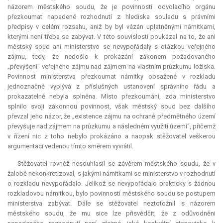
názorem městského soudu, že je povinností odvolacího orgánu
přezkoumat napadené rozhodnutí z hlediska souladu s právními
předpisy v celém rozsahu, aniž by byl vázán uplatněnými námitkami,
kterými není třeba se zabývat. V této souvislosti poukázal na to, že ani
městský soud ani ministerstvo se nevypořádaly s otázkou veřejného
zájmu, tedy, že nedošlo k prokázání zákonem požadovaného
„převýšení“ veřejného zájmu nad zájmem na vlastním průzkumu ložiska.
Povinnost ministerstva přezkoumat námitky obsažené v rozkladu
jednoznačně vyplývá z příslušných ustanovení správního řádu a
prokazatelně nebyla splněna. Místo přezkoumání, zda ministerstvo
splnilo svoji zákonnou povinnost, však městský soud bez dalšího
převzal jeho názor, že „existence zájmu na ochraně předmětného území
převyšuje nad zájmem na průzkumu a následném využití území“, přičemž
v řízení nic z toho nebylo prokázáno a naopak stěžovatel veškerou
argumentaci vedenou tímto směrem vyvrátil.
Stěžovatel rovněž nesouhlasil se závěrem městského soudu, že v
žalobě nekonkretizoval, s jakými námitkami se ministerstvo v rozhodnutí
o rozkladu nevypořádalo. Jelikož se nevypořádalo prakticky s žádnou
rozkladovou námitkou, bylo povinností městského soudu se postupem
ministerstva zabývat. Dále se stěžovatel neztotožnil s názorem
městského soudu, že mu sice lze přisvědčit, že z odůvodněni