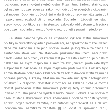
rozhodnutí zcela novými skutečnostmi. K zamítnutí žádosti stačilo, aby
byl naplněn pouze jeden ze zákonných důvodů uvedených v citovaném
ustanovení. Doplnění odůvodnění o další důvod tedy nemůže způsobit
nezákonnost rozhodnuti o rozkladu. Souladem žádosti se státní
surovinovou politikou se ministerstvo zabývalo obligatorně z hlediska
posouzení souladu prvostupňového rozhodnutí s právními předpisy.
Ke stížní námitce týkající se chybného výkladu státní surovinové
politiky ministerstvo vyjádřilo přesvědčení, že nepřekročilo meze uvážení
dané mu zákonem a že jeho správní úvaha je logická a založená na
skutečném stavu věci. Na stanovení průzkumného území není právní
nárok. Jedná se o řízení, ve kterém stát jako vlastník rozhoduje o dalším
nakládání se svým majetkem a nemůže být „nucen“ podnikatelským
subjektem k nakládání se svým majetkem proti své vůli. Ložisko bylo
administrativně odepsáno z bilančních zásob z důvodu střetu zájmů na
ochraně přírody a krajiny. Stát má na základě minulých geologických
průzkumů k dispozici dostatek informací, na základě nichž je možné
dostát požadavku státní surovinové politiky, tedy chránit předmětné
ložisko pro jeho případné využití v budoucnosti. Pokud je ve správním
řízení zjištěna skutečnost, která znemožňuje podané žádosti vyhovět,
správní orgán žádost zamítne, bez nutnosti vypořádávat se s dalšími
individuálními námitkami žadatele (§ 51 odst. 3 správního řádu).