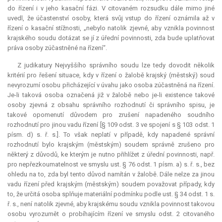
do řízení i v jeho kasační fázi. V citovaném rozsudku dále mimo jiné
uvedl, že účastenství osoby, která svůj vstup do řízení oznámila až v
řízení o kasační stížnosti, „nebylo natolik zjevné, aby vznikla povinnost
krajského soudu dotázat se jí z úřední povinnosti, zda bude uplatňovat
práva osoby zúčastněné na řízení“.
Z judikatury Nejvyššího správního soudu lze tedy dovodit několik
kritérií pro řešení situace, kdy v řízení o žalobě krajský (městský) soud
nevyrozumí osobu přicházející v úvahu jako osoba zúčastněná na řízení.
Je-li taková osoba označená již v žalobě nebo je-li existence takové
osoby zjevná z obsahu správního rozhodnutí či správního spisu, je
takové opomenutí důvodem pro zrušení napadeného soudního
rozhodnutí pro jinou vadu řízení [§ 109 odst. 3 ve spojení s § 103 odst. 1
písm. d) s. ř. s.]. To však neplatí v případě, kdy napadené správní
rozhodnutí bylo krajským (městským) soudem správně zrušeno pro
některý z důvodů, ke kterým je nutno přihlížet z úřední povinnosti, např.
pro nepřezkoumatelnost ve smyslu ust. § 76 odst. 1 písm. a) s. ř. s., bez
ohledu na to, zda byl tento důvod namítán v žalobě. Dále nelze za jinou
vadu řízení před krajským (městským) soudem považovat případy, kdy
to, že určitá osoba splňuje materiální podmínku podle ust. § 34 odst. 1 s.
ř. s., není natolik zjevné, aby krajskému soudu vznikla povinnost takovou
osobu vyrozumět o probíhajícím řízení ve smyslu odst. 2 citovaného