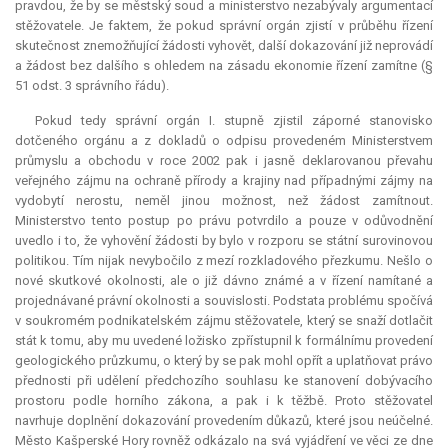
pravdou, že by se městský soud a ministerstvo nezabývaly argumentací
stěžovatele. Je faktem, že pokud správní orgán zjistí v průběhu řízení
skutečnost znemožňující žádosti vyhovět, další dokazování již neprovádí
a žádost bez dalšího s ohledem na zásadu ekonomie řízení zamítne (§
51 odst. 3 správního řádu).
Pokud tedy správní orgán I. stupně zjistil záporné stanovisko
dotčeného orgánu a z dokladů o odpisu provedeném Ministerstvem
průmyslu a obchodu v roce 2002 pak i jasně deklarovanou převahu
veřejného zájmu na ochraně přírody a krajiny nad případnými zájmy na
vydobytí nerostu, neměl jinou možnost, než žádost zamítnout.
Ministerstvo tento postup po právu potvrdilo a pouze v odůvodnění
uvedlo i to, že vyhovění žádosti by bylo v rozporu se státní surovinovou
politikou. Tím nijak nevybočilo z mezí rozkladového přezkumu. Nešlo o
nové skutkové okolnosti, ale o již dávno známé a v řízení namítané a
projednávané právní okolnosti a souvislosti. Podstata problému spočívá
v soukromém podnikatelském zájmu stěžovatele, který se snaží dotlačit
stát k tomu, aby mu uvedené ložisko zpřístupnil k formálnímu provedení
geologického průzkumu, o který by se pak mohl opřít a uplatňovat právo
přednosti při udělení předchozího souhlasu ke stanovení dobývacího
prostoru podle horního zákona, a pak i k těžbě. Proto stěžovatel
navrhuje doplnění dokazování provedením důkazů, které jsou neúčelné.
Město Kašperské Hory rovněž odkázalo na svá vyjádření ve věci ze dne