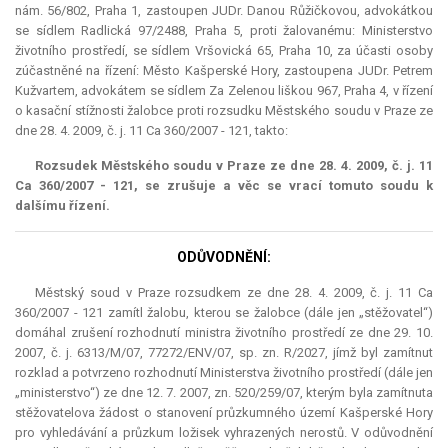
nám. 56/802, Praha 1, zastoupen JUDr. Danou Růžičkovou, advokátkou
se sídlem Radlická 97/2488, Praha 5, proti žalovanému: Ministerstvo
životního prostředí, se sídlem Vršovická 65, Praha 10, za účasti osoby
zúčastněné na řízení: Město Kašperské Hory, zastoupena JUDr. Petrem
Kužvartem, advokátem se sídlem Za Zelenou liškou 967, Praha 4, v řízení
o kasační stížnosti žalobce proti rozsudku Městského soudu v Praze ze
dne 28. 4. 2009, č. j. 11 Ca 360/2007 - 121, takto:
Rozsudek Městského soudu v Praze ze dne 28. 4. 2009, č. j. 11
Ca 360/2007 - 121, se zrušuje a věc se vrací tomuto soudu k
dalšímu řízení.
ODŮVODNĚNÍ:
Městský soud v Praze rozsudkem ze dne 28. 4. 2009, č. j. 11 Ca
360/2007 - 121 zamítl žalobu, kterou se žalobce (dále jen „stěžovatel“)
domáhal zrušení rozhodnutí ministra životního prostředí ze dne 29. 10.
2007, č. j. 6313/M/07, 77272/ENV/07, sp. zn. R/2027, jímž byl zamítnut
rozklad a potvrzeno rozhodnutí Ministerstva životního prostředí (dále jen
„ministerstvo“) ze dne 12. 7. 2007, zn. 520/259/07, kterým byla zamítnuta
stěžovatelova žádost o stanovení průzkumného území Kašperské Hory
pro vyhledávání a průzkum ložisek vyhrazených nerostů. V odůvodnění