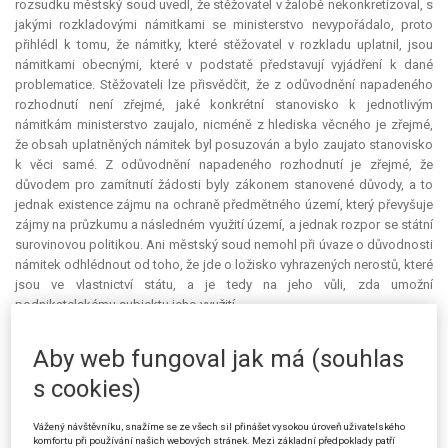
rozsudku městský soud uvedl, že stěžovatel v žalobě nekonkretizoval, s
jakými rozkladovými námitkami se ministerstvo nevypořádalo, proto
přihlédl k tomu, že námitky, které stěžovatel v rozkladu uplatnil, jsou
námitkami obecnými, které v podstatě představují vyjádření k dané
problematice. Stěžovateli lze přisvědčit, že z odůvodnění napadeného
rozhodnutí není zřejmé, jaké konkrétní stanovisko k jednotlivým
námitkám ministerstvo zaujalo, nicméně z hlediska věcného je zřejmé,
že obsah uplatněných námitek byl posuzován a bylo zaujato stanovisko
k věci samé. Z odůvodnění napadeného rozhodnutí je zřejmé, že
důvodem pro zamítnutí žádosti byly zákonem stanovené důvody, a to
jednak existence zájmu na ochraně předmětného území, který převyšuje
zájmy na průzkumu a následném využití území, a jednak rozpor se státní
surovinovou politikou. Ani městský soud nemohl při úvaze o důvodnosti
námitek odhlédnout od toho, že jde o ložisko vyhrazených nerostů, které
jsou ve vlastnictví státu, a je tedy na jeho vůli, zda umožní
podnikatelskému subjektu jeho využití.
K namítanému porušení ust. § 89 odst. 2 zákona č. 500/2004 Sb., ve
Aby web fungoval jak má (souhlas
znění pozdějších předpisů, (dále jen „správní řád“) městský soud uvedl,
že z citovaného ustanovení vyplývá, že odvolací orgán přezkoumává
s cookies)
soulad napadeného rozhodnutí s právními předpisy v plném rozsahu,
zatímco jeho věcnou správnost přezkoumává jen v rozsahu námitek
Vážený návštěvníku, snažíme se ze všech sil přinášet vysokou úroveň uživatelského
uvedených v odvolání nebo tehdy, pokud to vyžaduje veřejný zájem.
komfortu při používání našich webových stránek. Mezi základní předpoklady patří