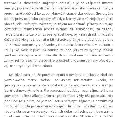
rezervací a chráněných krajinných oblastí, a jejich vzájemné územní
překrytí, jsou skutečnosti známé ministerstvu z jeho úřední činnosti, a
proto nemělo důvod ke zpochybňování stanoviska odborného orgánu
státní správy na úseku ochrany přírody a krajiny. Je také zřejmé, že oním
převažujícím veřejným zájmem, je zájem na ochraně přírody a krajiny.
Rozhodnutí ministerstva rovněž vychází ze skutečnosti, že zásoby
nerostů, z nichž lze průmyslově vyrábět kovy, byly na výhradním ložisku
Kašperské Hory rozhodnutím Ministerstva průmyslu a obchodu ze dne
17. 5. 2002 odepsány a převedeny do nebilančních zásob v souladu s
ust. § 14a odst. 2 písm. c) horního zákona, jelikož by vydobytí zásob
předmětného vyhrazeného nerostu ohrozilo zákonem chráněné obecné
zájmy, zejména ochranu životního prostředí a význam ochrany převyšuje
zájem na vydobytí těchto zásob.
Ke stížní námitce, že průzkum nemá s otvírkou a těžbou z hlediska
povolovacího režimu žádnou souvislost, ministerstvo uvedlo, že
geologický průzkum je vždy účelově zaměřený, prováděný s určitým
jasně definovaným cílem. Pro posouzení potřeby, resp. zájmu, státu na
provedení ložiskového průzkumu je tak třeba vždy též posoudit, zda
jeho účel (cíl) je tím, co je v souladu s veřejným zájmem, a nemůže být
rozlišováno, zda je tento veřejný zájem definován zvláštním zákonem
nebo je stanoven v závazných vládních dokumentech, popř. jde o zájmy
na obraně státu nebo jeho zahraniční závazky. Ministerstvo ve svém