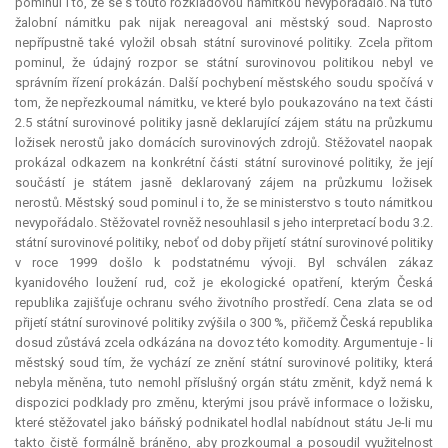
pominul i to, že se s touto rozkladovou námitkou nevypořádalo. Na tuto
žalobní námitku pak nijak nereagoval ani městský soud. Naprosto
nepřípustně také vyložil obsah státní surovinové politiky. Zcela přitom
pominul, že údajný rozpor se státní surovinovou politikou nebyl ve
správním řízení prokázán. Další pochybení městského soudu spočívá v
tom, že nepřezkoumal námitku, ve které bylo poukazováno na text části
2.5 státní surovinové politiky jasně deklarující zájem státu na průzkumu
ložisek nerostů jako domácích surovinových zdrojů. Stěžovatel naopak
prokázal odkazem na konkrétní části státní surovinové politiky, že její
součástí je státem jasně deklarovaný zájem na průzkumu ložisek
nerostů. Městský soud pominul i to, že se ministerstvo s touto námitkou
nevypořádalo. Stěžovatel rovněž nesouhlasil s jeho interpretací bodu 3.2.
státní surovinové politiky, neboť od doby přijetí státní surovinové politiky
v roce 1999 došlo k podstatnému vývoji. Byl schválen zákaz
kyanidového loužení rud, což je ekologické opatření, kterým Česká
republika zajišťuje ochranu svého životního prostředí. Cena zlata se od
přijetí státní surovinové politiky zvýšila o 300 %, přičemž Česká republika
dosud zůstává zcela odkázána na dovoz této komodity. Argumentuje - li
městský soud tím, že vychází ze znění státní surovinové politiky, která
nebyla měněna, tuto nemohl příslušný orgán státu změnit, když nemá k
dispozici podklady pro změnu, kterými jsou právě informace o ložisku,
které stěžovatel jako báňský podnikatel hodlal nabídnout státu Je-li mu
takto čistě formálně bráněno, aby prozkoumal a posoudil využitelnost