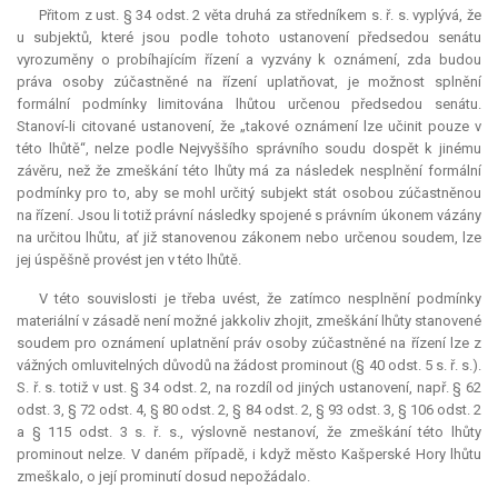
Přitom z ust. § 34 odst. 2 věta druhá za středníkem s. ř. s. vyplývá, že
u subjektů, které jsou podle tohoto ustanovení předsedou senátu
vyrozuměny o probíhajícím řízení a vyzvány k oznámení, zda budou
práva osoby zúčastněné na řízení uplatňovat, je možnost splnění
formální podmínky limitována lhůtou určenou předsedou senátu.
Stanoví-li citované ustanovení, že „takové oznámení lze učinit pouze v
této lhůtě“, nelze podle Nejvyššího správního soudu dospět k jinému
závěru, než že zmeškání této lhůty má za následek nesplnění formální
podmínky pro to, aby se mohl určitý subjekt stát osobou zúčastněnou
na řízení. Jsou li totiž právní následky spojené s právním úkonem vázány
na určitou lhůtu, ať již stanovenou zákonem nebo určenou soudem, lze
jej úspěšně provést jen v této lhůtě.
V této souvislosti je třeba uvést, že zatímco nesplnění podmínky
materiální v zásadě není možné jakkoliv zhojit, zmeškání lhůty stanovené
soudem pro oznámení uplatnění práv osoby zúčastněné na řízení lze z
vážných omluvitelných důvodů na žádost prominout (§ 40 odst. 5 s. ř. s.).
S. ř. s. totiž v ust. § 34 odst. 2, na rozdíl od jiných ustanovení, např. § 62
odst. 3, § 72 odst. 4, § 80 odst. 2, § 84 odst. 2, § 93 odst. 3, § 106 odst. 2
a § 115 odst. 3 s. ř. s., výslovně nestanoví, že zmeškání této lhůty
prominout nelze. V daném případě, i když město Kašperské Hory lhůtu
zmeškalo, o její prominutí dosud nepožádalo.