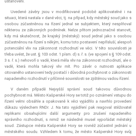
ustanovení.
Uvedené závěry jsou v modifikované podobě aplikovatelné i na
situaci, která nastala v dané věci, tj. na případ, kdy městský soud jako s
osobou zúčastněnou na řízení jednal se subjektem, který nesplňoval
některou ze zákonných podmínek. Nelze přitom jednoznačné stanovit,
kdy má skutečnost, že krajský (městský) soud jednal jako s osobou
zúčastněnou na řízení s někým, komu toto postavení nepřísluší, alespoň
potenciální vliv na zákonnost rozhodnutí ve věci. V této souvislosti je
třeba uvést, že ust. § 103 odst. 1 písm. d) s. ř. s. (ve spojení s § 109 odst.
3 s. ř. s.) nehovoří o vadě, která měla vliv na zákonnost rozhodnutí, ale o
vadě, která mohla takový vliv mít. Pro závěr o nutnosti aplikace
citovaného ustanovení tedy postačí i důvodná pochybnost o zákonnosti
napadeného rozhodnutí v příčinné souvislosti se zjištěnou vadou řízení.
V daném případě Nejvyšší správní soud takovou důvodnou
pochybnost má. Město Kašperské Hory se totiž po oznámení vstupu do
řízení velmi obsáhle a opakovaně k věci vyjádřilo a navrhlo provedení
důkazu výslechem RNDr. J. Na tato vyjádření pak reagoval stěžovatel
replikami obsahujícími další argumenty pro zrušení napadeného
správního rozhodnutí, s nimiž se následně musel vypořádat městský
soud. Zástupce města Kašperské Hory se rovněž zúčastnil jednání u
městského soudu. Vzhledem k tomu, že město Kašperské Hory svůj