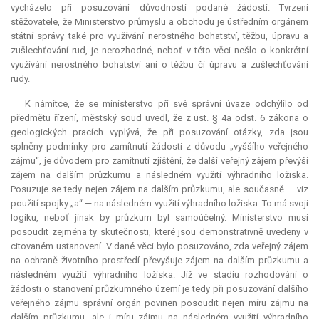
vycházelo při posuzování důvodnosti podané žádosti. Tvrzení
stěžovatele, že Ministerstvo průmyslu a obchodu je ústředním orgánem
státní správy také pro využívání nerostného bohatství, těžbu, úpravu a
zušlechťování rud, je nerozhodné, neboť v této věci nešlo o konkrétní
využívání nerostného bohatství ani o těžbu či úpravu a zušlechťování
rudy.
K námitce, že se ministerstvo při své správní úvaze odchýlilo od
předmětu řízení, městský soud uvedl, že z ust. § 4a odst. 6 zákona o
geologických pracích vyplývá, že při posuzování otázky, zda jsou
splněny podmínky pro zamítnutí žádosti z důvodu „vyššího veřejného
zájmu“, je důvodem pro zamítnutí zjištění, že další veřejný zájem převýší
zájem na dalším průzkumu a následném využití výhradního ložiska.
Posuzuje se tedy nejen zájem na dalším průzkumu, ale současně — viz
použití spojky „a“ — na následném využití výhradního ložiska. To má svoji
logiku, neboť jinak by průzkum byl samoúčelný. Ministerstvo musí
posoudit zejména ty skutečnosti, které jsou demonstrativně uvedeny v
citovaném ustanovení. V dané věci bylo posuzováno, zda veřejný zájem
na ochraně životního prostředí převyšuje zájem na dalším průzkumu a
následném využití výhradního ložiska. Již ve stadiu rozhodování o
žádosti o stanovení průzkumného území je tedy při posuzování dalšího
veřejného zájmu správní orgán povinen posoudit nejen míru zájmu na
dalším průzkumu, ale i míru zájmu na následném využití výhradního