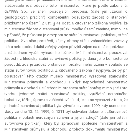
stěžovatele rozhodovalo toto ministerstvo, které je podle zákona č.
62/1988 Sb., ve znění pozdějších předpisů, (dále jen „zákon o
geologických pracích“) kompetentní posuzovat žádost o stanovení
průzkumného území. Z ust. § 4a odst. 6 citovaného zákona vyplývá, že
ministerstvo žádost o stanovení průzkumného území zamítne, mimo jiné
v případě, že průzkum je v rozporu se státní surovinovou politikou, státní
politikou životního prostředí, zájmy obrany státu, zahraničními závazky
státu nebo pokud další veřejný zájem převýší zájem na dalším průzkumu
a následném využití výhradního ložiska. Má-li ministerstvo posuzovat
žádost i z hlediska státní surovinové politiky, je dána jeho
kompetence
posoudit, zda je žádost o stanovení průzkumného území v souladu se
státní surovinovou politikou. Z citovaného zákona nevyplývá, že by při
posuzování této otázky muselo ministerstvo vyžadovat stanovisko
Ministerstva průmyslu a obchodu. I když nepochybně Ministerstvo
průmyslu a obchodu je ústředním orgánem státní správy, mimo jiné i pro
tvorbu jednotné státní surovinové politiky, využívání nerostného
bohatství, těžbu, úpravu a zušlechťování rud, je nutno vycházet z toho, že
jednotná surovinová politika byla vytvořena v roce 1999, kdy usnesením
vlády ze dne 13. 12. 1999, č. 1311 byl schválen dokument „Surovinová
politika v oblasti nerostných surovin a jejich zdrojů“ (dále jen „státní
surovinová politika“), který byl zpracován společně ministerstvem a
Ministerstvem průmyslu a obchodu. Z tohoto dokumentu ministerstvo