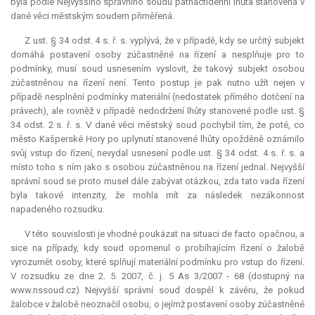
byla podle Nejvyššího správního soudu patnáctidenní lhůta stanovená v
dané věci městským soudem přiměřená.
Z ust. § 34 odst. 4 s. ř. s. vyplývá, že v případě, kdy se určitý subjekt
domáhá postavení osoby zúčastněné na řízení a nesplňuje pro to
podmínky, musí soud usnesením vyslovit, že takový subjekt osobou
zúčastněnou na řízení není. Tento postup je pak nutno užít nejen v
případě nesplnění podmínky materiální (nedostatek přímého dotčení na
právech), ale rovněž v případě nedodržení lhůty stanovené podle ust. §
34 odst. 2 s. ř. s. V dané věci městský soud pochybil tím, že poté, co
město Kašperské Hory po uplynutí stanovené lhůty opožděně oznámilo
svůj vstup do řízení, nevydal usnesení podle ust. § 34 odst. 4 s. ř. s. a
místo toho s ním jako s osobou zúčastněnou na řízení jednal. Nejvyšší
správní soud se proto musel dále zabývat otázkou, zda tato vada řízení
byla takové intenzity, že mohla mít za následek nezákonnost
napadeného rozsudku.
V této souvislosti je vhodné poukázat na situaci
de facto
opačnou, a
sice na případy, kdy soud opomenul o probíhajícím řízení o žalobě
vyrozumět osoby, které splňují materiální podmínku pro vstup do řízení.
V rozsudku ze dne 2. 5. 2007, č. j. 5 As 3/2007 - 68 (dostupný na
www.nssoud.cz) Nejvyšší správní soud dospěl k závěru, že pokud
žalobce v žalobě neoznačil osobu, o jejímž postavení osoby zúčastněné