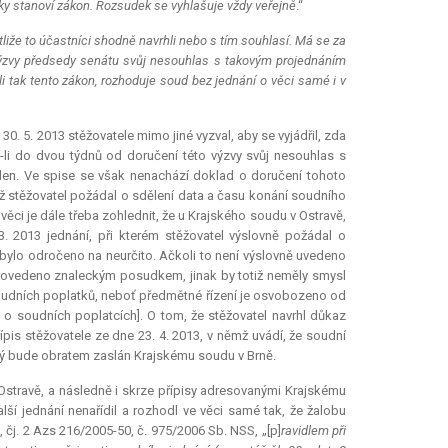
ky stanoví zákon. Rozsudek se vyhlašuje vždy veřejně
.“
liže to účastníci shodně navrhli nebo s tím souhlasí. Má se za
í výzvy předsedy senátu svůj nesouhlas s takovým projednáním
-li tak tento zákon, rozhoduje soud bez jednání o věci samé i v
 30. 5. 2013 stěžovatele mimo jiné vyzval, aby se vyjádřil, zda
í-li do dvou týdnů od doručení této výzvy svůj nesouhlas s
dělen. Ve spise se však nenachází doklad o doručení tohoto
ěmž stěžovatel požádal o sdělení data a času konání soudního
ěci je dále třeba zohlednit, že u Krajského soudu v Ostravě,
 2013 jednání, při kterém stěžovatel výslovně požádal o
bylo odročeno na neurčito. Ačkoli to není výslovně uvedeno
 provedeno znaleckým posudkem, jinak by totiž neměly smysl
oudních poplatků, neboť předmětné řízení je osvobozeno od
 o soudních poplatcích]. O tom, že stěžovatel navrhl důkaz
pis stěžovatele ze dne 23. 4. 2013, v němž uvádí, že soudní
rý bude obratem zaslán Krajskému soudu v Brně.
 Ostravě, a následně i skrze přípisy adresovanými Krajskému
ší jednání nenařídil a rozhodl ve věci samé tak, že žalobu
, čj. 2 Azs 216/2005-50, č. 975/2006 Sb. NSS, „[p]
ravidlem při