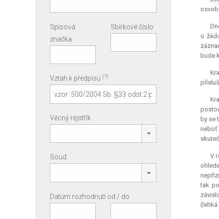
osvobo
Dne
Spisová
Sbírkové číslo
o žádo
značka
záznam
bude 
Kr
(?)
Vztah k předpisu
příslu
Kr
postou
Věcný rejstřík
by se 
neboť 
skute
V r
Soud
ohlede
nepříz
tak po
závisl
Datum rozhodnutí od / do
(lehká