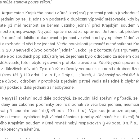
la může stanovit pouze zákon
.“
] Argumentaci Krajského soudu v Brně, který svůj procesní postup (rozhodnutí 
 jednání by se již jednalo v podstatě o duplicitní výpověď stěžovatele, kdy b
vatel již měl možnost se během ústního jednání před Krajským soudem v
nostem, nepovažuje Nejvyšší správní soud za správnou. Je tomu tak předevš
ně domáhal dalšího dokazování a jednání ve věci a nebyly splněny žádné 
í a rozhodnutí věci bez jednání. V této souvislosti je rovněž nutné vytknout 
. 3. 2013 neuvedl důvod odročení jednání. Jakkoli je z kontextu (viz argumen
atele od soudních poplatků) zřejmé, že jednání bylo odročeno za účelem o
stěžovatele, toto nebylo výslovně v protokolu uvedeno. Zde Nejvyšší správní so
z důležitých důvodů. Tyto důležité důvody vedoucí k nutnosti odročení ří
 (srov. též § 119 odst. 1 o. s. ř., a Drápal, L.; Bureš, J.
Občanský soudní řád. Ko
e důvodu odročení v protokolu z jednání patrně vedla následně k chybné
ní) pokládal další jednání za nadbytečné.
] Nejvyšší správní soud dále podotýká, že soudní řád správní v případě, ž
 dány ani zákonné podmínky pro rozhodnutí ve věci bez jednání, neumožňu
ovat při soudním jednání (§ 49 odst. 10 s. ř. s.). Výjimkou je pouze přípa
že o termínu vyhlášení byli všichni účastníci (osoby zúčastněné na řízení) ř
ého Krajským soudem v Brně rovněž nebyl respektován § 49 odst. 8 s. ř. s.,
 ke konečným návrhům.