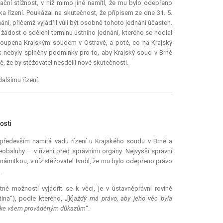
ční stížnost, v níž mimo jiné namítl, že mu bylo odepřeno
ka řízení. Poukázal na skutečnost, že přípisem ze dne 31. 5.
ní, přičemž vyjádřil vůli být osobně tohoto jednání účasten.
 žádost o sdělení termínu ústního jednání, kterého se hodlal
toupena Krajským soudem v Ostravě, a poté, co na Krajský
k nebyly splněny podmínky pro to, aby Krajský soud v Brně
, že by stěžovatel nesdělil nové skutečnosti.
alšímu řízení.
osti
ti především namítá vadu řízení u Krajského soudu v Brně a
bsluhy – v řízení před správními orgány. Nejvyšší správní
námitkou, v níž stěžovatel tvrdil, že mu bylo odepřeno právo
.
tně možnosti vyjádřit se k věci, je v ústavněprávní rovině
na“), podle kterého, „[k]
aždý má právo, aby jeho věc byla
řit ke všem prováděným důkazům
“.