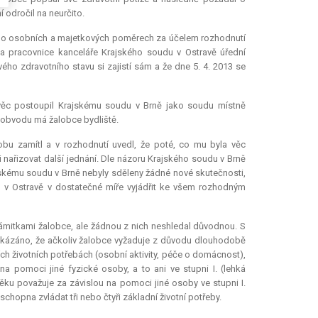
odročil na neurčito.
áře o osobních a majetkových poměrech za účelem rozhodnutí
a pracovnice kanceláře Krajského soudu v Ostravě úřední
o zdravotního stavu si zajistí sám a že dne 5. 4. 2013 se
 věc postoupil Krajskému soudu v Brně jako soudu místně
ož obvodu má žalobce bydliště.
obu zamítl a v rozhodnutí uvedl, že poté, co mu byla věc
nařizovat další jednání. Dle názoru Krajského soudu v Brně
ajskému soudu v Brně nebyly sděleny žádné nové skutečnosti,
 v Ostravě v dostatečné míře vyjádřit ke všem rozhodným
ámitkami žalobce, ale žádnou z nich neshledal důvodnou. S
rokázáno, že ačkoliv žalobce vyžaduje z důvodu dlouhodobě
h životních potřebách (osobní aktivity, péče o domácnost),
 pomoci jiné fyzické osoby, a to ani ve stupni I. (lehká
 věku považuje za závislou na pomoci jiné osoby ve stupni I.
chopna zvládat tři nebo čtyři základní životní potřeby.