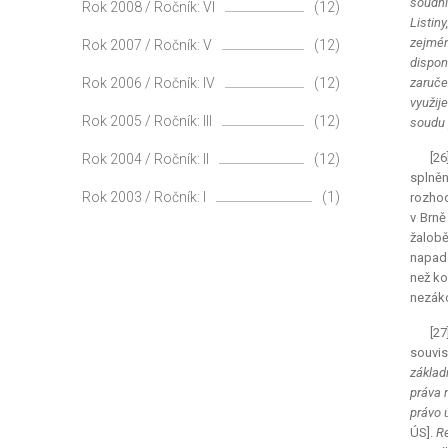
soudní
Rok 2008 / Ročník: VI
(12)
Listin
zejmén
Rok 2007 / Ročník: V
(12)
dispon
Rok 2006 / Ročník: IV
(12)
zaručen
využij
Rok 2005 / Ročník: III
(12)
soudu 
[2
Rok 2004 / Ročník: II
(12)
splně
Rok 2003 / Ročník: I
(1)
rozhod
v Brně
žalobě
napade
než ko
nezáko
[27
souvis
základ
práva n
právo 
ÚS].
Re