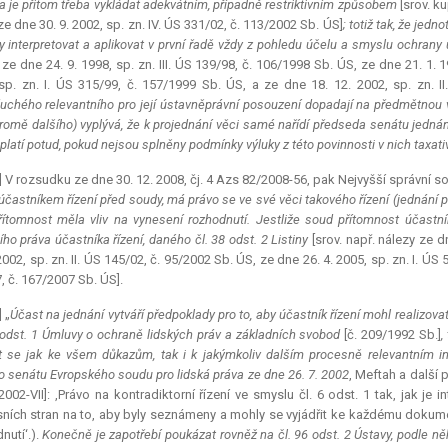
la je přitom třeba vykládat adekvátním, případně restriktivním způsobem
[srov. k
 ze dne 30. 9. 2002, sp. zn. IV. ÚS 331/02, č. 113/2002 Sb. ÚS]
; totiž tak, že je
y interpretovat a aplikovat v první řadě vždy z pohledu účelu a smyslu ochra
 ze dne 24. 9. 1998, sp. zn. III. ÚS 139/98, č. 106/1998 Sb. ÚS, ze dne 21. 1. 1
sp. zn. I. ÚS 315/99, č. 157/1999 Sb. ÚS, a ze dne 18. 12. 2002, sp. zn. I
uchého relevantního pro její ústavněprávní posouzení dopadají na předmětnou vě
kromě dalšího) vyplývá, že k projednání věci samé nařídí předseda senátu jedná
platí potud, pokud nejsou splněny podmínky výluky z této povinnosti v nich taxa
] V rozsudku ze dne 30. 12. 2008, čj. 4 Azs 82/2008-56, pak Nejvyšší správní sou
 účastníkem řízení před soudy, má právo se ve své věci takového řízení (jednání p
řítomnost měla vliv na vynesení rozhodnutí. Jestliže soud přítomnost účastn
ího práva účastníka řízení, daného čl. 38 odst. 2 Listiny
[srov. např. nálezy ze d
2002, sp. zn. II. ÚS 145/02, č. 95/2002 Sb. ÚS, ze dne 26. 4. 2005, sp. zn. I. ÚS
, č. 167/2007 Sb. ÚS].
] „
Účast na jednání vytváří předpoklady pro to, aby účastník řízení mohl realizovat
6 odst. 1 Úmluvy o ochraně lidských práv a základních svobod
[č. 209/1992 Sb.]
,
it se jak ke všem důkazům, tak i k jakýmkoliv dalším procesně relevantním inf
o senátu Evropského soudu pro lidská práva ze dne 26. 7. 2002
, Meftah a další p
002-VII]: ,Právo na kontradiktorní řízení ve smyslu čl. 6 odst. 1 tak, jak je 
ních stran na to, aby byly seznámeny a mohly se vyjádřit ke každému dokume
nutí‘.).
Konečně je zapotřebí poukázat rovněž na čl. 96 odst. 2 Ústavy, podle něh