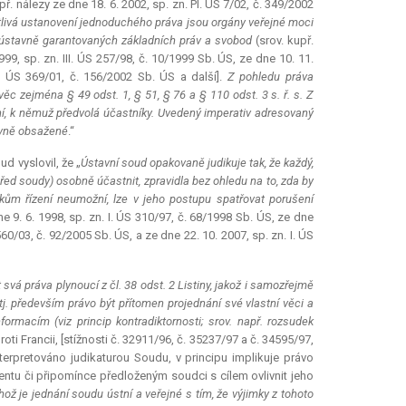
upř. nálezy ze dne 18. 6. 2002, sp. zn. Pl. ÚS 7/02, č. 349/2002
dnotlivá ustanovení jednoduchého práva jsou orgány veřejné moci
ny ústavně garantovaných základních práv a svobod
(srov. kupř.
999, sp. zn. III. ÚS 257/98, č. 10/1999 Sb. ÚS, ze dne 10. 11.
I. ÚS 369/01, č. 156/2002 Sb. ÚS a další].
Z pohledu práva
c zejména § 49 odst. 1, § 51, § 76 a § 110 odst. 3 s. ř. s. Z
ní, k němuž předvolá účastníky. Uvedený imperativ adresovaný
tivně obsažené
.“
d vyslovil, že „
Ústavní soud opakovaně judikuje tak, že každý,
řed soudy) osobně účastnit, zpravidla bez ohledu na to, zda by
íkům řízení neumožní, lze v jeho postupu spatřovat porušení
ne 9. 6. 1998, sp. zn. I. ÚS 310/97, č. 68/1998 Sb. ÚS, ze dne
 560/03, č. 92/2005 Sb. ÚS, a ze dne 22. 10. 2007, sp. zn. I. ÚS
 svá práva plynoucí z čl. 38 odst. 2 Listiny, jakož i samozřejmě
 tj. především právo být přítomen projednání své vlastní věci a
ormacím (viz princip kontradiktornosti; srov. např. rozsudek
roti Francii, [stížnosti č. 32911/96, č. 35237/97 a č. 34595/97,
interpretováno judikaturou Soudu, v principu implikuje právo
ntu či připomínce předloženým soudci s cílem ovlivnit jeho
ož je jednání soudu ústní a veřejné s tím, že výjimky z tohoto