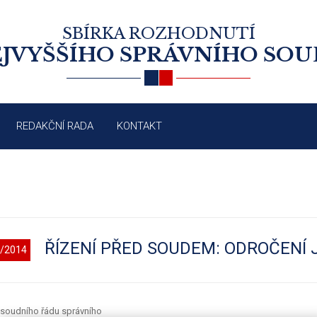
SBÍRKA ROZHODNUTÍ
JVYŠŠÍHO SPRÁVNÍHO SO
REDAKČNÍ RADA
KONTAKT
ŘÍZENÍ PŘED SOUDEM: ODROČENÍ 
/2014
 soudního řádu správního