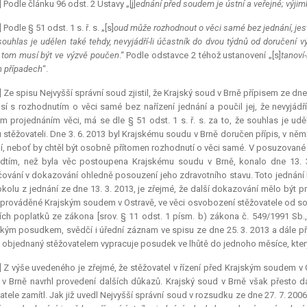
] Podle článku 96 odst. 2 Ústavy „[j]
ednání před soudem je ústní a veřejné; výjim
] Podle § 51 odst. 1 s. ř. s. „[s]
oud může rozhodnout o věci samé bez jednání, jest
 souhlas je udělen také tehdy, nevyjádří-li účastník do dvou týdnů od doručen
o tom musí být ve výzvě poučen
.“ Podle odstavce 2 téhož ustanovení „[s]
tanoví
h případech
“.
] Ze spisu Nejvyšší správní soud zjistil, že Krajský soud v Brně přípisem ze dne
sí s rozhodnutím o věci samé bez nařízení jednání a poučil jej, že nevyjádř
m projednáním věci, má se dle § 51 odst. 1 s. ř. s. za to, že souhlas je u
u stěžovateli. Dne 3. 6. 2013 byl Krajskému soudu v Brně doručen přípis, v n
í, neboť by chtěl být osobně přítomen rozhodnutí o věci samé. V posuzované v
dtím, než byla věc postoupena Krajskému soudu v Brně, konalo dne 13. 3.
ování v dokazování ohledně posouzení jeho zdravotního stavu. Toto jednání 
okolu z jednání ze dne 13. 3. 2013, je zřejmé, že další dokazování mělo být
prováděné Krajským soudem v Ostravě, ve věci osvobození stěžovatele od s
ch poplatků ze zákona [srov. § 11 odst. 1 písm. b) zákona č. 549/1991 Sb.,
kým posudkem, svědčí i úřední záznam ve spisu ze dne 25. 3. 2013 a dále pří
 objednaný stěžovatelem vypracuje posudek ve lhůtě do jednoho měsíce, kte
] Z výše uvedeného je zřejmé, že stěžovatel v řízení před Krajským soudem v
v Brně navrhl provedení dalších důkazů. Krajský soud v Brně však přesto dal
atele zamítl. Jak již uvedl Nejvyšší správní soud v rozsudku ze dne 27. 7. 2006