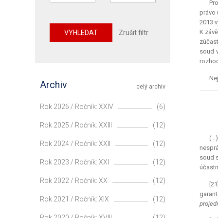
Pro
právo 
2013 v
K závě
VYHLEDAT
Zrušit filtr
zúčast
soud v
rozhod
Nej
Archiv
celý archiv
Rok 2026 / Ročník: XXIV
(6)
Rok 2025 / Ročník: XXIII
(12)
(..
Rok 2024 / Ročník: XXII
(12)
nesprá
soud s
Rok 2023 / Ročník: XXI
(12)
účastn
Rok 2022 / Ročník: XX
(12)
[21
garant
Rok 2021 / Ročník: XIX
(12)
projed
Rok 2020 / Ročník: XVIII
(12)