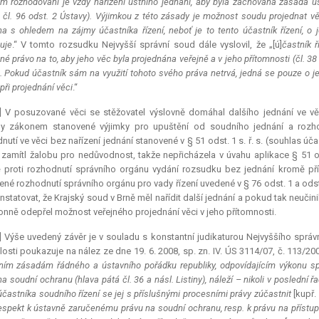
m rozhodování je vždy nařízení ústního jednání, aby byla zachována zásada ústn
y, čl. 96 odst. 2 Ústavy). Výjimkou z této zásady je možnost soudu projednat v
a s ohledem na zájmy účastníka řízení, neboť je to tento účastník řízení, o 
uje
.“ V tomto rozsudku Nejvyšší správní soud dále vyslovil, že „[ú]
častník 
é právo na to, aby jeho věc byla projednána veřejně a v jeho přítomnosti (čl. 38 o
e. Pokud účastník sám na využití tohoto svého práva netrvá, jedná se pouze o j
při projednání věci
.“
6] V posuzované věci se stěžovatel výslovně domáhal dalšího jednání ve vě
ny zákonem stanovené výjimky pro upuštění od soudního jednání a rozho
nutí ve věci bez nařízení jednání stanovené v § 51 odst. 1 s. ř. s. (souhla
 zamítl žalobu pro nedůvodnost, takže nepřicházela v úvahu aplikace § 51 ods
 proti rozhodnutí správního orgánu vydání rozsudku bez jednání kromě příp
né rozhodnutí správního orgánu pro vady řízení uvedené v § 76 odst. 1 a odst. 
nstatovat, že Krajský soud v Brně měl nařídit další jednání a pokud tak neučini
nně odepřel možnost veřejného projednání věci v jeho přítomnosti.
] Výše uvedený závěr je v souladu s konstantní judikaturou Nejvyššího správ
losti poukazuje na nález ze dne 19. 6. 2008, sp. zn. IV. ÚS 3114/07, č. 113/2
ním zásadám řádného a ústavního pořádku republiky, odpovídajícím výkonu 
a soudní ochranu (hlava pátá čl. 36 a násl. Listiny), náleží – nikoli v poslední 
účastníka soudního řízení se jej s příslušnými procesními právy zúčastnit
[kupř.
spekt k ústavně zaručenému právu na soudní ochranu, resp. k právu na přístup 