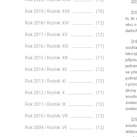
[22
Rok 2019 / Ročník: XVII
(10)
[23
to, že
Rok 2018 / Ročník: XVI
(12)
věci; 
dalšíc
Rok 2017 / Ročník: XV
(12)
[24
Rok 2016 / Ročník: XIV
(11)
souhla
takový
Rok 2015 / Ročník: XIII
(11)
přípis
jednán
Rok 2014 / Ročník: XII
(12)
se pře
pokrač
Rok 2013 / Ročník: XI
(12)
v prot
úkony 
Rok 2012 / Ročník: X
(11)
soudní
znalec
Rok 2011 / Ročník: IX
(12)
znalec
Rok 2010 / Ročník: VIII
(12)
[25
soudu 
Rok 2009 / Ročník: VII
(12)
stěžov