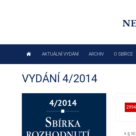
NE
AKTUÁLNÍ VYDÁNÍ
ARCHIV
O SBÍRCE
VYDÁNÍ 4/2014
2994
k § 50