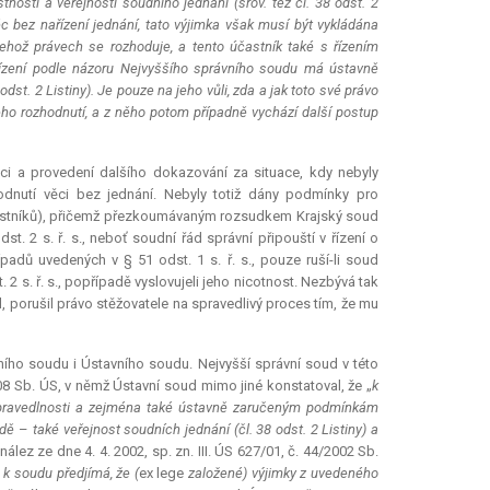
osti a veřejnosti soudního jednání (srov. též čl. 38 odst. 2
ěc bez nařízení jednání, tato výjimka však musí být vykládána
jehož právech se rozhoduje, a tento účastník také s řízením
řízení podle názoru Nejvyššího správního soudu má ústavně
dst. 2 Listiny). Je pouze na jeho vůli, zda a jak toto své právo
eho rozhodnutí, a z něho potom případně vychází další postup
ci a provedení dalšího dokazování za situace, kdy nebyly
dnutí věci bez jednání. Nebyly totiž dány podmínky pro
s účastníků), přičemž přezkoumávaným rozsudkem Krajský soud
t. 2 s. ř. s., neboť soudní řád správní připouští v řízení o
adů uvedených v § 51 odst. 1 s. ř. s., pouze ruší-li soud
2 s. ř. s., popřípadě vyslovujeli jeho nicotnost. Nezbývá tak
l, porušil právo stěžovatele na spravedlivý proces tím, že mu
ního soudu i Ústavního soudu. Nejvyšší správní soud v této
008 Sb. ÚS, v němž Ústavní soud mimo jiné konstatoval, že „
k
spravedlnosti a zejména také ústavně zaručeným podmínkám
řadě
–
také veřejnost soudních jednání (čl. 38 odst. 2 Listiny) a
 nález ze dne 4. 4. 2002, sp. zn. III. ÚS 627/01, č. 44/2002 Sb.
k soudu předjímá, že (
ex lege
založené) výjimky z uvedeného