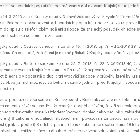
zení od soudních poplatků a pokračování v dokazování. Krajský soud jednání 
 14. 3. 2013 zaslal Krajský soud v Ostravě žalobci výzvu k vyplnění formul
sti žalobce o osvobození od soudních poplatků. Dne 25. 3. 2013 provedl
 do spisu o telefonickém sdělení žalobce, že znalecký posudek ohledně svéh
konat schůzka se soudním znalcem.
ajský soud v Ostravě usnesením ze dne 16. 4. 2013, čj. 73 Ad 2/2013-28,
šnému. Shledal totiž, že k řízení je místně příslušný Krajský soud v Brně, v jeh
ajský soud v Brně rozsudkem ze dne 25. 7. 2013, čj. 22 A 36/2013-40, žal
pena usnesením Krajského soudu v Ostravě, již nepovažoval za nutné ve věci 
totiž jednalo v podstatě o duplicitní výpověď žalobce, v průběhu které by Kr
žalobce již měl možnost se během ústního jednání před Krajským soudem
čnostem.
ámci posouzení věci samé se Krajský soud v Brně zabýval všemi žalobními n
m na tento závěr ve shodě s žalovaným dospěl k závěru, že v řízení bylo p
nivého zdravotního stavu každodenní pomoc, dohled nebo péči při 2 základníc
dle § 8 zákona o sociálních službách není považován za osobu závislou na
ost), jelikož podle § 8 odst. 2 písm. a) téhož zákona se osoba starší 18 let
 závislost), jestliže z důvodu dlouhodobě nepříznivého zdravotního stavu není s