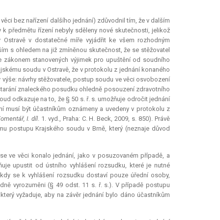
věci bez nařízení dalšího jednání) zdůvodnil tím, že v dalším
y k předmětu řízení nebyly sděleny nové skutečnosti, jelikož
 Ostravě v dostatečné míře vyjádřit ke všem rozhodným
ím s ohledem na již zmíněnou skutečnost, že se stěžovatel
ze zákonem stanovených výjimek pro upuštění od soudního
Krajskému soudu v Ostravě, že v protokolu z jednání konaného
ty výše: návrhy stěžovatele, postup soudu ve věci osvobození
bstarání znaleckého posudku ohledně posouzení zdravotního
ud odkazuje na to, že § 50 s. ř. s. umožňuje odročit jednání
zení musí být účastníkům oznámeny a uvedeny v protokolu z
mentář, I. díl
. 1. vyd., Praha: C. H. Beck, 2009, s. 850). Právě
mu postupu Krajského soudu v Brně, který (neznaje důvod
e se ve věci konalo jednání, jako v posuzovaném případě, a
je upustit od ústního vyhlášení rozsudku, které je nutné
d, kdy se k vyhlášení rozsudku dostaví pouze úřední osoby,
ádně vyrozuměni (§ 49 odst. 11 s. ř. s.). V případě postupu
 který vyžaduje, aby na závěr jednání bylo dáno účastníkům