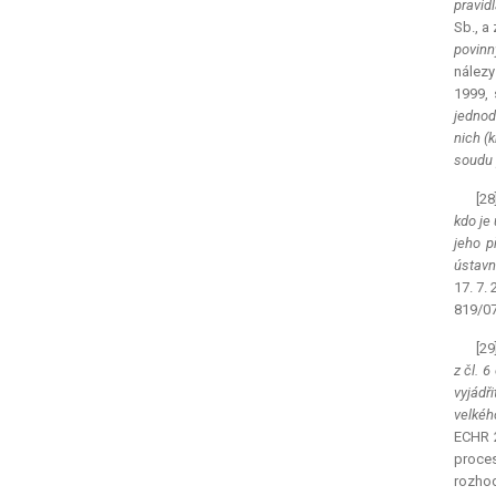
pravid
Sb., a
povinn
nálezy
1999, 
jednod
nich (
soudu 
[28
kdo je
jeho p
ústavn
17. 7. 
819/07
[29
z čl. 
vyjádř
velkéh
ECHR 2
proces
rozhod