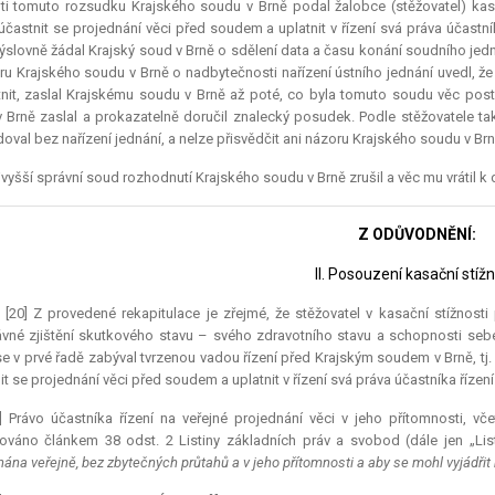
ti tomuto rozsudku Krajského soudu v Brně podal žalobce (stěžovatel) kasa
účastnit se projednání věci před soudem a uplatnit v řízení svá práva účastní
ýslovně žádal Krajský soud v Brně o sdělení data a času konání soudního jedná
ru Krajského soudu v Brně o nadbytečnosti nařízení ústního jednání uvedl, že
nit, zaslal Krajskému soudu v Brně až poté, co byla tomuto soudu věc pos
 Brně zaslal a prokazatelně doručil znalecký posudek. Podle stěžovatele ta
oval bez nařízení jednání, a nelze přisvědčit ani názoru Krajského soudu v Brně
vyšší správní soud rozhodnutí Krajského soudu v Brně zrušil a věc mu vrátil k d
Z ODŮVODNĚNÍ:
II. Posouzení kasační stížn
.) [20] Z provedené rekapitulace je zřejmé, že stěžovatel v kasační stížnos
vné zjištění skutkového stavu – svého zdravotního stavu a schopnosti sebeo
e v prvé řadě zabýval tvrzenou vadou řízení před Krajským soudem v Brně, tj. 
it se projednání věci před soudem a uplatnit v řízení svá práva účastníka řízení
] Právo účastníka řízení na veřejné projednání věci v jeho přítomnosti, vče
ováno článkem 38 odst. 2 Listiny základních práv a svobod (dále jen „Listi
nána veřejně, bez zbytečných průtahů a v jeho přítomnosti a aby se mohl vyjád