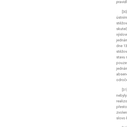
pravid
[30
ústním
stěžo
skuteč
výslov
jednán
dne 13
stěžov
stavu 
pouze 
jednání
absenc
odroče
[31
nebyly
realiz
přesto
zvolen
slovo