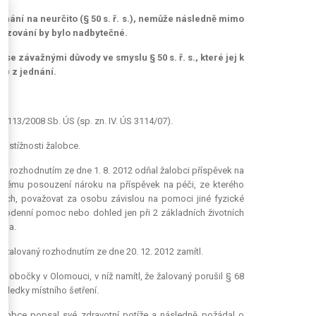
ednání na neurčito (§ 50 s. ř. s.), nemůže následně mimo
kazování by bylo nadbytečné.
se závažnými důvody ve smyslu § 50 s. ř. s., které jej k
u) z jednání.
 113/2008 Sb. ÚS (sp. zn. IV. ÚS 3114/07).
ní stížnosti žalobce.
), rozhodnutím ze dne 1. 8. 2012 odňal žalobci příspěvek na
 novému posouzení nároku na příspěvek na péči, ze kterého
žbách, považovat za osobu závislou na pomoci jiné fyzické
ždodenní pomoc nebo dohled jen při 2 základních životních
ona.
é žalovaný rozhodnutím ze dne 20. 12. 2012 zamítl.
pobočky v Olomouci, v níž namítl, že žalovaný porušil § 68
sledky místního šetření.
žalobce popsal své zdravotní potíže a následně požádal o