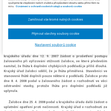
Dne 8. 1. 2007 podal stavebník truhlárny žádost o dodatečné
využijeme ke zlepšování našich služeb a přizpůsobení obsahu webu přímo Vám na
povolení stavby, nedodal však všechny zákonem stanovené
míru.
Oznámení o ochraně osobních údajů a souborů cookie
podklady. Protože žalovaný neurčil lhůtu k jejich doplnění, podal
žalobce u Krajského úřadu Středočeského kraje, odboru
Zamítnout vše kromě nutných cookies
územního a stavebního řízení (dále jen "krajský úřad"), dne 15. 6.
2007 žádost o uplatnění opatření proti nečinnosti. Tuto žádost
postoupil krajský úřad žalovanému, který se jí nezabýval.
Přijmout všechny soubory cookie
Žalovaný dne 27. 7. 2007 přerušil řízení o odstranění stavby
Nastavení souborů cookie
truhlárny a vyzval stavebníka, aby doplnil podklady k rozhodnutí o
dodatečném povolení stavby do 31. 3. 2008. Žalobce podal u
krajského úřadu dne 12. 9. 2007 žádost o prošetření postupu
žalovaného při vyřizování stížnosti žalobce, ve které především
namítal, že lhůta k doplnění chybějících podkladů je příliš dlouhá.
Krajský úřad žalobci sdělil, že je lhůta přiměřená. Stavebníci ve
stanovené lhůtě doplnili pouze některé z podkladů. Žalobce proto
dne 8. 4. 2008 podal u žalovaného žádost o rozhodnutí ve věci
odstranění stavby, protože lhůta pro doplnění podkladů již
uplynula.
Žalobce dne 25. 4. 2008 podal u krajského úřadu další žádost o
uplatnění opatření proti nečinnosti. Krajský úřad v rozhodnutí ze