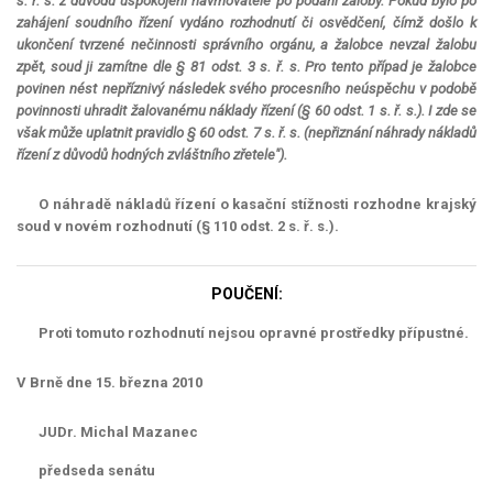
s. ř. s. z důvodu uspokojení navrhovatele po podání žaloby. Pokud bylo po
zahájení soudního řízení vydáno rozhodnutí či osvědčení, čímž došlo k
ukončení tvrzené nečinnosti správního orgánu, a žalobce nevzal žalobu
zpět, soud ji zamítne dle § 81 odst. 3 s. ř. s. Pro tento případ je žalobce
povinen nést nepříznivý následek svého procesního neúspěchu v podobě
povinnosti uhradit žalovanému náklady řízení (§ 60 odst. 1 s. ř. s.). I zde se
však může uplatnit pravidlo § 60 odst. 7 s. ř. s. (nepřiznání náhrady nákladů
řízení z důvodů hodných zvláštního zřetele").
O náhradě nákladů řízení o kasační stížnosti rozhodne krajský
soud v novém rozhodnutí (§ 110 odst. 2 s. ř. s.).
POUČENÍ:
Proti tomuto rozhodnutí
nejsou
opravné prostředky přípustné.
V Brně dne 15. března 2010
JUDr. Michal Mazanec
předseda senátu