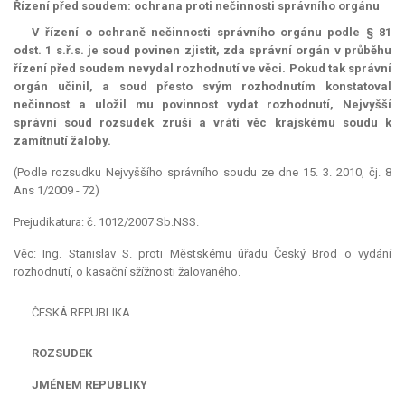
Řízení před soudem: ochrana proti nečinnosti správního orgánu
V řízení o ochraně nečinnosti správního orgánu podle § 81
odst. 1 s.ř.s. je soud povinen zjistit, zda správní orgán v průběhu
řízení před soudem nevydal rozhodnutí ve věci. Pokud tak správní
orgán učinil, a soud přesto svým rozhodnutím konstatoval
nečinnost a uložil mu povinnost vydat rozhodnutí, Nejvyšší
správní soud rozsudek zruší a vrátí věc krajskému soudu k
zamítnutí žaloby.
(Podle rozsudku Nejvyššího správního soudu ze dne 15. 3. 2010, čj. 8
Ans 1/2009 - 72)
Prejudikatura: č. 1012/2007 Sb.NSS.
Věc: Ing. Stanislav S. proti Městskému úřadu Český Brod o vydání
rozhodnutí, o kasační sžížnosti žalovaného.
ČESKÁ REPUBLIKA
ROZSUDEK
JMÉNEM REPUBLIKY