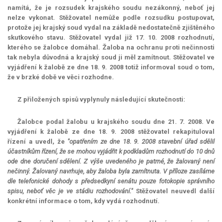
namítá, že je rozsudek krajského soudu nezákonný, neboť jej
nelze vykonat. Stěžovatel nemůže podle rozsudku postupovat,
protože jej krajský soud vydal na základě nedostatečně zjištěného
skutkového stavu. Stěžovatel vydal již 17. 10. 2008 rozhodnutí,
kterého se žalobce domáhal. Žaloba na ochranu proti nečinnosti
tak nebyla důvodná a krajský soud ji měl zamítnout. Stěžovatel ve
vyjádření k žalobě ze dne 18. 9. 2008 totiž informoval soud o tom,
že v brzké době ve věci rozhodne.
Z přiložených spisů vyplynuly následující skutečnosti:
Žalobce podal žalobu u krajského soudu dne 21. 7. 2008. Ve
vyjádření k žalobě ze dne 18. 9. 2008 stěžovatel rekapituloval
řízení a uvedl, že
"opatřením ze dne 18. 9. 2008 stavební úřad sdělil
účastníkům řízení, že se mohou vyjádřit k podkladům rozhodnutí do 10 dnů
ode dne doručení sdělení.
Z výše uvedeného je patrné, že žalovaný není
nečinný. Žalovaný navrhuje, aby žaloba byla zamítnuta. V příloze zasíláme
dle telefonické dohody s předsedkyní senátu pouze fotokopie správního
spisu, neboť věc je ve stádiu rozhodování."
Stěžovatel neuvedl další
konkrétní informace o tom, kdy vydá rozhodnutí.