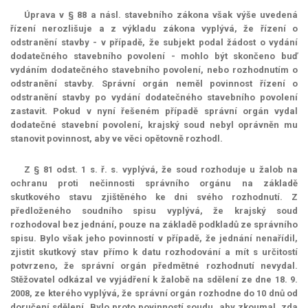
Úprava v § 88 a násl. stavebního zákona však výše uvedená
řízení nerozlišuje a z výkladu zákona vyplývá, že řízení o
odstranění stavby - v případě, že subjekt podal žádost o vydání
dodatečného stavebního povolení - mohlo být skončeno buď
vydáním dodatečného stavebního povolení, nebo rozhodnutím o
odstranění stavby. Správní orgán neměl povinnost řízení o
odstranění stavby po vydání dodatečného stavebního povolení
zastavit. Pokud v nyní řešeném případě správní orgán vydal
dodatečné stavební povolení, krajský soud nebyl oprávněn mu
stanovit povinnost, aby ve věci opětovně rozhodl.
Z § 81 odst. 1 s. ř. s. vyplývá, že soud rozhoduje u žalob na
ochranu proti nečinnosti správního orgánu na základě
skutkového stavu zjištěného ke dni svého rozhodnutí. Z
předloženého soudního spisu vyplývá, že krajský soud
rozhodoval bez jednání, pouze na základě podkladů ze správního
spisu. Bylo však jeho povinností v případě, že jednání nenařídil,
zjistit skutkový stav přímo k datu rozhodování a mít s určitostí
potvrzeno, že správní orgán předmětné rozhodnutí nevydal.
Stěžovatel odkázal ve vyjádření k žalobě na sdělení ze dne 18. 9.
2008, ze kterého vyplývá, že správní orgán rozhodne do 10 dnů od
doručení sdělení. Bylo proto povinností soudu, aby zkoumal, zda