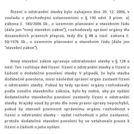
Řízení o odstranění stavby bylo zahájeno dne 20. 12. 2006, v
souladu s přechodnými ustanoveními v § 190 odst. 3 písm. a)
zákona č. 183/2006 Sb., o územním plánování a stavebním řádu
(dále jen "nový stavební zákon"), rozhodovaly správní orgány dle
dosavadních právních přepisů, tedy dle § 88 a násl. zákona č.
50/1976 Sb., o územním plánování a stavebním řádu (dále jen
"stavební zákon").
Nový stavební zákon upravuje odstraňování stavby v § 128 a
násl. Ten rozlišuje dvě řízení: řízení o odstranění stavby a řízení o
žádosti o dodatečné povolení stavby. V případě, že byla stavba
dodatečně povolena, musí následně správní orgán zastavit řízení
o odstranění stavby. Pokud by tedy správní orgány rozhodovaly
podle nového stavebního zákona, bylo by nutné, aby po vydání
dodatečného stavebního povolení zastavily řízení o odstranění
stavby. Krajský soud by proto dle nové právní úpravy nepochybil,
pokud by stanovil povinnost správnímu orgánu rozhodnout v
řízení o odstranění stavby - vydat rozhodnutí o jeho zastavení,
protože dodatečné stavební povolení by se vztahovalo pouze k
řízení o žádosti o jeho vydání.