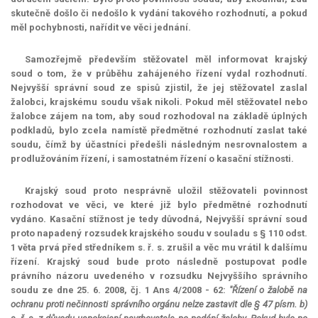
skutečně došlo či nedošlo k vydání takového rozhodnutí, a pokud
měl pochybnosti, nařídit ve věci jednání.
Samozřejmě především stěžovatel měl informovat krajský
soud o tom, že v průběhu zahájeného řízení vydal rozhodnutí.
Nejvyšší správní soud ze spisů zjistil, že jej stěžovatel zaslal
žalobci, krajskému soudu však nikoli. Pokud měl stěžovatel nebo
žalobce zájem na tom, aby soud rozhodoval na základě úplných
podkladů, bylo zcela namístě předmětné rozhodnutí zaslat také
soudu, čímž by účastníci předešli následným nesrovnalostem a
prodlužováním řízení, i samostatném řízení o kasační stížnosti.
Krajský soud proto nesprávně uložil stěžovateli povinnost
rozhodovat ve věci, ve které již bylo předmětné rozhodnutí
vydáno. Kasační stížnost je tedy důvodná, Nejvyšší správní soud
proto napadený rozsudek krajského soudu v souladu s § 110 odst.
1 věta prvá před středníkem s. ř. s. zrušil a věc mu vrátil k dalšímu
řízení. Krajský soud bude proto následně postupovat podle
právního názoru uvedeného v rozsudku Nejvyššího správního
soudu ze dne 25. 6. 2008, čj. 1 Ans 4/2008 - 62:
"Řízení o žalobě na
ochranu proti nečinnosti správního orgánu nelze zastavit dle § 47 písm. b)