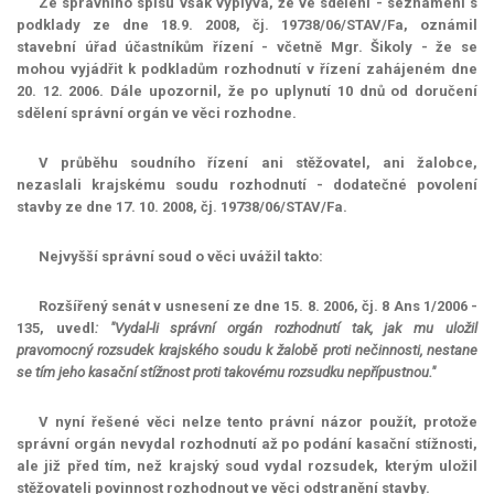
Ze správního spisu však vyplývá, že ve sdělení - seznámení s
podklady ze dne 18.9. 2008, čj. 19738/06/STAV/Fa, oznámil
stavební úřad účastníkům řízení - včetně Mgr. Šikoly - že se
mohou vyjádřit k podkladům rozhodnutí v řízení zahájeném dne
20. 12. 2006. Dále upozornil, že po uplynutí 10 dnů od doručení
sdělení správní orgán ve věci rozhodne.
V průběhu soudního řízení ani stěžovatel, ani žalobce,
nezaslali krajskému soudu rozhodnutí - dodatečné povolení
stavby ze dne 17. 10. 2008, čj. 19738/06/STAV/Fa.
Nejvyšší správní soud o věci uvážil takto:
Rozšířený senát v usnesení ze dne 15. 8. 2006, čj. 8 Ans 1/2006 -
135, uvedl
: "Vydal-li správní orgán rozhodnutí tak, jak mu uložil
pravomocný rozsudek krajského soudu k žalobě proti nečinnosti, nestane
se tím jeho kasační stížnost proti takovému rozsudku nepřípustnou."
V nyní řešené věci nelze tento právní názor použít, protože
správní orgán nevydal rozhodnutí až po podání kasační stížnosti,
ale již před tím, než krajský soud vydal rozsudek, kterým uložil
stěžovateli povinnost rozhodnout ve věci odstranění stavby.