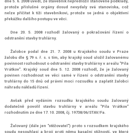
dne 5. 6. 2008 uvedl, že stavebník nepředložil stanovené podklady,
protože příslušné orgány dosud nevydaly svá stanoviska, což
nelze přičítat k tíži stavebníkovi, protože se jedná o objektivní
překážku dalšího postupu ve věci.
Dne 20. 5. 2008 rozhodl žalovaný o pokračování řízení o
odstranění stavby truhlárny.
Žalobce podal dne 21. 7. 2008 u Krajského soudu v Praze
žalobu dle § 79 s. ř. s. s tím, aby krajský soud uložil žalovanému
povinnost rozhodnout o odstranění stavby truhlárny v areálu "Pila
Vrátkov". Krajský soud dne 5. 12. 2008 rozhodl, že je žalovaný
povinen rozhodnout ve věci samé v řízení o odstranění stavby
truhlárny do 15 dnů od právní moci rozsudku a zaplatit žalobci
náhradu nákladů řízení.
Avšak před vydáním rozsudku krajského soudu žalovaný
dodatečně povolil stavbu truhlárny v areálu "Pila Vrátkov"
rozhodnutím ze dne 17. 10. 2008, čj. 19738/06/STAV/Fa.
Žalovaný (dále jen "stěžovatel") proto s rozsudkem krajského
soudu nesouhlasí a brojí proti němu kasační stížností, ve které