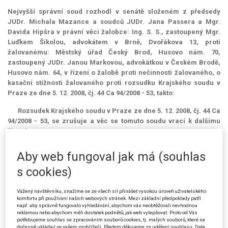
Nejvyšší správní soud
rozhodl v senátě složeném z předsedy
JUDr. Michala Mazance a soudců JUDr. Jana Passera a Mgr.
Davida Hipšra v právní věci žalobce:
Ing. S. S.
, zastoupený Mgr.
Luďkem Šikolou, advokátem v Brně, Dvořákova 13, proti
žalovanému:
Městský úřad Český Brod
, Husovo nám. 70,
zastoupený JUDr. Janou Markovou, advokátkou v Českém Brodě,
Husovo nám. 64, v řízení o žalobě proti nečinnosti žalovaného, o
kasační stížnosti žalovaného proti rozsudku Krajského soudu v
Praze ze dne 5. 12. 2008, čj. 44 Ca 94/2008 - 53, takto:
Rozsudek Krajského soudu v Praze ze dne 5. 12. 2008, čj. 44 Ca
94/2008 - 53, se zrušuje a věc se tomuto soudu vrací k dalšímu
řízení.
Aby web fungoval jak má (souhlas
ODŮVODNĚNÍ:
s cookies)
Dne 20. 12. 2006 zahájil žalovaný řízení o odstranění stavby
truhlárny. Žalobce je vlastníkem sousedního pozemku, proto mu
Vážený návštěvníku, snažíme se ze všech sil přinášet vysokou úroveň uživatelského
bylo dne 21. 2. 2007 jako účastníkovi řízení doručeno oznámení o
komfortu při používání našich webových stránek. Mezi základní předpoklady patří
zahájení řízení o odstranění stavby.
např. aby správně fungovalo vyhledávání, abychom vás neobtěžovali nevhodnou
reklamou nebo abychom měli dostatek podnětů, jak web vylepšovat. Proto od Vás
potřebujeme souhlas se zpracováním souborů cookies, tj. malých souborů, které se
dočasně ukládají ve vašem prohlížeči. Předem děkujeme za udělení souhlasu. Data