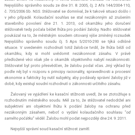
Nejvyššího správního soudu ze dne 31. 8. 2005, čj. 2 Afs 144/2004-110,
č. 735/2006 Sb. NSS. Stěžovatel se domníval, že k takové situaci došlo i
v jeho případě. Kolaudační souhlas se stal nezákonným až zrušením
stavebního povolení dne 21. 1. 2013, od okamžiku jeho doručení
stěžovateli tedy počala běžet lhůta pro podání žaloby. Nadto stěžovatel
poukázal na to, že městským soudem citovaný výše zmíněný rozsudek
Nejvyššího správního soudu čj. 5 Aps 5/2010-293 se týká odlišné
situace. V uvedeném rozhodnutí totiž žalobce tvrdil, že lhůta běží od
okamžiku, kdy si mohl uvědomit nezákonnost zásahu. V právě
předložené věci však jde o okamžik objektivního nabytí nezákonnosti.
Stěžovatel byl proto přesvědčen, že žalobu podal včas. Jiný výklad by
podle něj byl v rozporu s principy racionality, spravedlnosti a procesní
ekonomie a fakticky by nutil subjekty, aby podávaly správní žaloby již v
době, kdy existují soudní rozhodnutí o zákonnosti určitého zásahu.
Žalovaný ve vyjádření ke kasační stížnosti uvedl, že se ztotožňuje s
rozhodnutím městského soudu. Měl za to, že stěžovatel nedodržel ani
subjektivní ani objektivní lhůtu k podání žaloby na ochranu před
nezákonným zásahem, neboť o vydání kolaudačního souhlasu "
od
samého počátku
" věděl. Žalobu mohl podat nejpozději dne 24. 9. 2011.
Nejvyšší správní soud kasační stížnost zamítl.