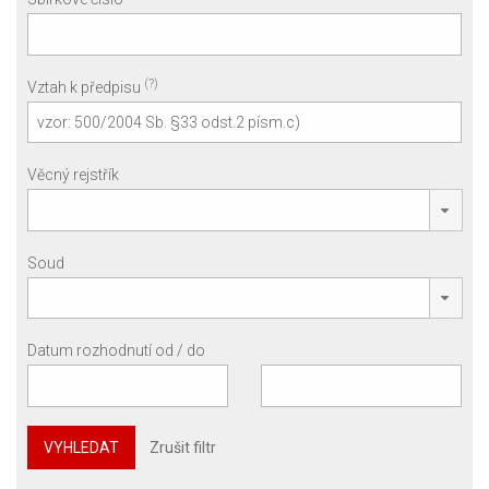
(?)
Vztah k předpisu
Věcný rejstřík
Soud
Datum rozhodnutí od / do
VYHLEDAT
Zrušit filtr