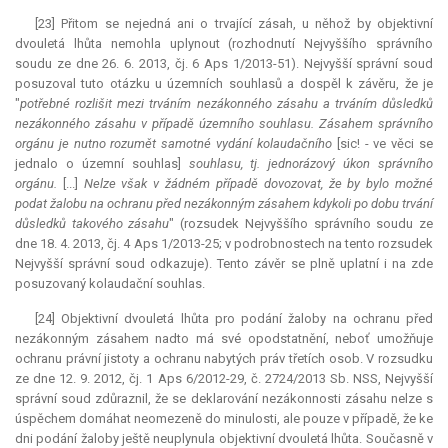
[23] Přitom se nejedná ani o trvající zásah, u něhož by objektivní
dvouletá lhůta nemohla uplynout (rozhodnutí Nejvyššího správního
soudu ze dne 26. 6. 2013, čj. 6 Aps 1/2013-51). Nejvyšší správní soud
posuzoval tuto otázku u územních souhlasů a dospěl k závěru, že je
"
potřebné rozlišit mezi trváním nezákonného zásahu a trváním důsledků
nezákonného zásahu v případě územního souhlasu. Zásahem správního
orgánu je nutno rozumět samotné vydání kolaudačního
[sic! - ve věci se
jednalo o územní souhlas]
souhlasu, tj. jednorázový úkon správního
orgánu.
[...]
Nelze však v žádném případě dovozovat, že by bylo možné
podat žalobu na ochranu před nezákonným zásahem kdykoli po dobu trvání
důsledků takového zásahu
" (rozsudek Nejvyššího správního soudu ze
dne 18. 4. 2013, čj. 4 Aps 1/2013-25; v podrobnostech na tento rozsudek
Nejvyšší správní soud odkazuje). Tento závěr se plně uplatní i na zde
posuzovaný kolaudační souhlas.
[24] Objektivní dvouletá lhůta pro podání žaloby na ochranu před
nezákonným zásahem nadto má své opodstatnění, neboť umožňuje
ochranu právní jistoty a ochranu nabytých práv třetích osob. V rozsudku
ze dne 12. 9. 2012, čj. 1 Aps 6/2012-29, č. 2724/2013 Sb. NSS, Nejvyšší
správní soud zdůraznil, že se deklarování nezákonnosti zásahu nelze s
úspěchem domáhat neomezeně do minulosti, ale pouze v případě, že ke
dni podání žaloby ještě neuplynula objektivní dvouletá lhůta. Současně v