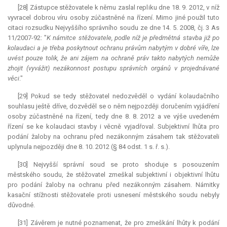
[28] Zástupce stěžovatele k němu zaslal repliku dne 18. 9. 2012, v níž
vyvracel dobrou víru osoby zúčastněné na řízení. Mimo jiné použil tuto
citaci rozsudku Nejvyššího správního soudu ze dne 14. 5. 2008, čj. 3 As
11/2007-92: "
K námitce stěžovatele, podle níž je předmětná stavba již po
kolaudaci a je třeba poskytnout ochranu právům nabytým v dobré víře, lze
uvést pouze tolik, že ani zájem na ochraně práv takto nabytých nemůže
zhojit (vyvážit) nezákonnost postupu správních orgánů v projednávané
věci
."
[29] Pokud se tedy stěžovatel nedozvěděl o vydání kolaudačního
souhlasu ještě dříve, dozvěděl se o něm nejpozději doručením vyjádření
osoby zúčastněné na řízení, tedy dne 8. 8. 2012 a ve výše uvedeném
řízení se ke kolaudaci stavby i věcně vyjadřoval. Subjektivní lhůta pro
podání žaloby na ochranu před nezákonným zásahem tak stěžovateli
uplynula nejpozději dne 8. 10. 2012 (§ 84 odst. 1 s. ř. s.).
[30] Nejvyšší správní soud se proto shoduje s posouzením
městského soudu, že stěžovatel zmeškal subjektivní i objektivní lhůtu
pro podání žaloby na ochranu před nezákonným zásahem. Námitky
kasační stížnosti stěžovatele proti usnesení městského soudu nebyly
důvodné.
[31] Závěrem je nutné poznamenat, že pro zmeškání lhůty k podání