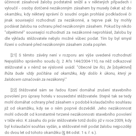
účinnost zásahové žaloby podstatně snížil a v některých případech i
vyloučil - osoby dotčené nezákonným zásahem by musely čekat až do
okamžiku, kdy některý správní či soudní orgán prohlásí podkladové či
jinak související rozhodnutí za nezákonné, a teprve pak by mohly
podávat žalobu na ochranu před nezákonným zásahem. Pokud by nikdo
"
objektivně
" související rozhodnutí za nezákonné neprohlásil, žalobu by
dle výkladu stěžovatele nebylo možné vůbec podat. Tím by byl smysl
řízení o ochraně před nezákonným zásahem zcela popřen.
[21] S těmito závěry není v rozporu ani výše uvedené rozhodnutí
Nejvyššího správního soudu čj. 2 Afs 144/2004-110, na něž odkazoval
stěžovatel a v němž se výslovně uvádí: "
Obecně lze říci, že
[objektivní]
lhůta bude vždy počítána od okamžiku, kdy došlo k úkonu, který je
žalobcem označován za nezákonný
."
[22] Stěžovatel sám se řadou řízení domáhal zrušení stavebního
povolení pro úpravy hotelu v sousedství stěžovatele. Stejně tak se tedy
mohl domáhat ochrany před zásahem v podobě kolaudačního souhlasu
již od okamžiku, kdy se o něm poprvé dozvěděl. Jeho nezákonnost
mohl odvodit od konstantně tvrzené nezákonnosti stavebního povolení
v téže věci. K zásahu do práv stěžovatele totiž došlo již v roce 2009, kdy
byl kolaudační souhlas vydán, a stěžovatel měl podat žalobu nejpozději
do dvou let od tohoto okamžiku (§ 84 odst. 1 s. ř. s.).