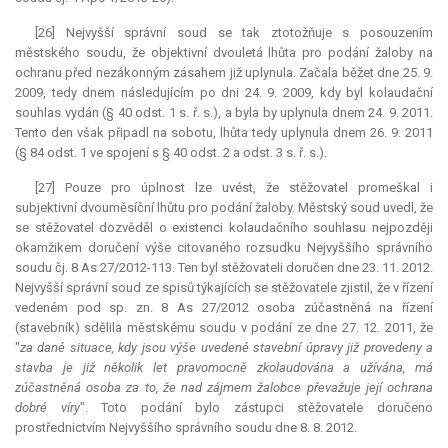
[26] Nejvyšší správní soud se tak ztotožňuje s posouzením
městského soudu, že objektivní dvouletá lhůta pro podání žaloby na
ochranu před nezákonným zásahem již uplynula. Začala běžet dne 25. 9.
2009, tedy dnem následujícím po dni 24. 9. 2009, kdy byl kolaudační
souhlas vydán (§ 40 odst. 1 s. ř. s.), a byla by uplynula dnem 24. 9. 2011.
Tento den však připadl na sobotu, lhůta tedy uplynula dnem 26. 9. 2011
(§ 84 odst. 1 ve spojení s § 40 odst. 2 a odst. 3 s. ř. s.).
[27] Pouze pro úplnost lze uvést, že stěžovatel promeškal i
subjektivní dvouměsíční lhůtu pro podání žaloby. Městský soud uvedl, že
se stěžovatel dozvěděl o existenci kolaudačního souhlasu nejpozději
okamžikem doručení výše citovaného rozsudku Nejvyššího správního
soudu čj. 8 As 27/2012-113. Ten byl stěžovateli doručen dne 23. 11. 2012.
Nejvyšší správní soud ze spisů týkajících se stěžovatele zjistil, že v řízení
vedeném pod sp. zn. 8 As 27/2012 osoba zúčastněná na řízení
(stavebník) sdělila městskému soudu v podání ze dne 27. 12. 2011, že
"
za dané situace, kdy jsou výše uvedené stavební úpravy již provedeny a
stavba je již několik let pravomocně zkolaudována a užívána, má
zúčastněná osoba za to, že nad zájmem žalobce převažuje její ochrana
dobré víry
". Toto podání bylo zástupci stěžovatele doručeno
prostřednictvím Nejvyššího správního soudu dne 8. 8. 2012.