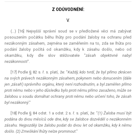
Z ODŮVODNĚNÍ:
V.
(...) [16] Nejvyšší správní soud se v předložené věci má zabývat
posouzením počátku běhu lhůty pro podání žaloby na ochranu před
nezákonným zásahem, zejména se zaměřením na to, zda se lhůta pro
podání žaloby počítá od okamžiku, kdy k zásahu došlo, nebo od
okamžiku, kdy dle slov stěžovatele "
zásah objektivně nabyl
nezákonnosti
".
[17] Podle § 82 s. ř. s. platí, že: "
Každý, kdo tvrdí, že byl přímo zkrácen
na svých právech nezákonným zásahem, pokynem nebo donucením (dále
jen ,zásah') správního orgánu, který není rozhodnutím, a byl zaměřen přímo
proti němu nebo v jeho důsledku bylo proti němu přímo zasaženo, může se
žalobou u soudu domáhat ochrany proti němu nebo určení toho, že zásah
byl nezákonný
."
[18] Podle § 84 odst. 1 a odst. 2 s. ř. s. platí, že: "
(1) Žaloba musí být
podána do dvou měsíců ode dne, kdy se žalobce dozvěděl o nezákonném
zásahu. Nejpozději lze žalobu podat do dvou let od okamžiku, kdy k němu
došlo. (2) Zmeškání lhůty nelze prominout
."