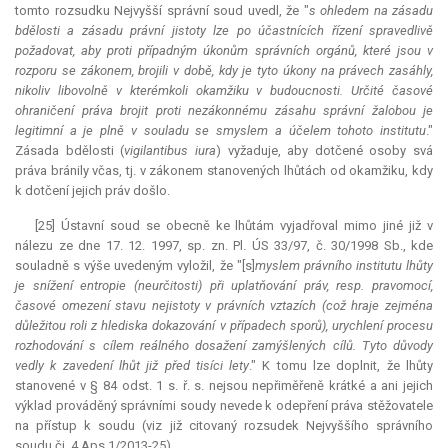
tomto rozsudku Nejvyšší správní soud uvedl, že "
s ohledem na zásadu
bdělosti a zásadu právní jistoty lze po účastnících řízení spravedlivě
požadovat, aby proti případným úkonům správních orgánů, které jsou v
rozporu se zákonem, brojili v době, kdy je tyto úkony na právech zasáhly,
nikoliv libovolně v kterémkoli okamžiku v budoucnosti. Určité časové
ohraničení práva brojit proti nezákonnému zásahu správní žalobou je
legitimní a je plně v souladu se smyslem a účelem tohoto institutu
."
Zásada bdělosti (
vigilantibus iura
) vyžaduje, aby dotčené osoby svá
práva bránily včas, tj. v zákonem stanovených lhůtách od okamžiku, kdy
k dotčení jejich práv došlo.
[25] Ústavní soud se obecně ke lhůtám vyjadřoval mimo jiné již v
nálezu ze dne 17. 12. 1997, sp. zn. Pl. ÚS 33/97, č. 30/1998 Sb., kde
souladně s výše uvedeným vyložil, že "[s]
myslem právního institutu lhůty
je snížení entropie (neurčitosti) při uplatňování práv, resp. pravomocí,
časové omezení stavu nejistoty v právních vztazích (což hraje zejména
důležitou roli z hlediska dokazování v případech sporů), urychlení procesu
rozhodování s cílem reálného dosažení zamýšlených cílů. Tyto důvody
vedly k zavedení lhůt již před tisíci lety
." K tomu lze doplnit, že lhůty
stanovené v § 84 odst. 1 s. ř. s. nejsou nepřiměřeně krátké a ani jejich
výklad prováděný správními soudy nevede k odepření práva stěžovatele
na přístup k soudu (viz již citovaný rozsudek Nejvyššího správního
soudu čj. 4 Aps 1/2013-25).