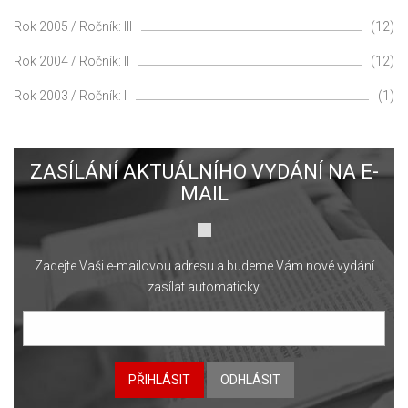
Rok 2005 / Ročník: III
(12)
Rok 2004 / Ročník: II
(12)
Rok 2003 / Ročník: I
(1)
ZASÍLÁNÍ AKTUÁLNÍHO VYDÁNÍ NA E-
MAIL
Zadejte Vaši e-mailovou adresu a budeme Vám nové vydání
zasílat automaticky.
PŘIHLÁSIT
ODHLÁSIT