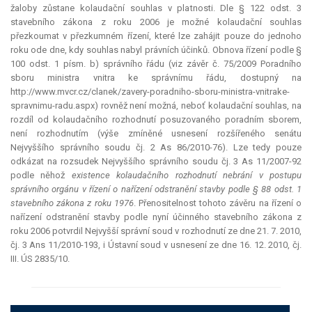
žaloby zůstane kolaudační souhlas v platnosti. Dle § 122 odst. 3
stavebního zákona z roku 2006 je možné kolaudační souhlas
přezkoumat v přezkumném řízení, které lze zahájit pouze do jednoho
roku ode dne, kdy souhlas nabyl právních účinků. Obnova řízení podle §
100 odst. 1 písm. b) správního řádu (viz závěr č. 75/2009 Poradního
sboru ministra vnitra ke správnímu řádu, dostupný na
http://www.mvcr.cz/clanek/zavery-poradniho-sboru-ministra-vnitrake-
spravnimu-radu.aspx) rovněž není možná, neboť kolaudační souhlas, na
rozdíl od kolaudačního rozhodnutí posuzovaného poradním sborem,
není rozhodnutím (výše zmíněné usnesení rozšířeného senátu
Nejvyššího správního soudu čj. 2 As 86/2010-76). Lze tedy pouze
odkázat na rozsudek Nejvyššího správního soudu čj. 3 As 11/2007-92
podle něhož
existence kolaudačního rozhodnutí nebrání v postupu
správního orgánu v řízení o nařízení odstranění stavby podle § 88 odst. 1
stavebního zákona z roku 1976
. Přenositelnost tohoto závěru na řízení o
nařízení odstranění stavby podle nyní účinného stavebního zákona z
roku 2006 potvrdil Nejvyšší správní soud v rozhodnutí ze dne 21. 7. 2010,
čj. 3 Ans 11/2010-193, i Ústavní soud v usnesení ze dne 16. 12. 2010, čj.
III. ÚS 2835/10.