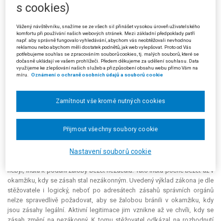
s cookies)
84 s. ř. s. zachovat jak subjektivní, tak i objektivní lhůtu pro podání
žaloby. Objektivní lhůta pro podání žaloby uplynula dne 24. 9. 2011.
Městský soud se tak neztotožnil s tvrzením žalobce, že běh objektivní
Vážený návštěvníku, snažíme se ze všech sil přinášet vysokou úroveň uživatelského
komfortu při používání našich webových stránek. Mezi základní předpoklady patří
lhůty je nutné počítat od okamžiku, kdy žalobce nabyl vědomost, že
např. aby správně fungovalo vyhledávání, abychom vás neobtěžovali nevhodnou
zásah je nezákonný. Dle městského soudu nemá tento názor oporu ani v
reklamou nebo abychom měli dostatek podnětů, jak web vylepšovat. Proto od Vás
zákoně ani v judikatuře. Městský soud odkázal na rozsudek Nejvyššího
potřebujeme souhlas se zpracováním souborů cookies, tj. malých souborů, které se
dočasně ukládají ve vašem prohlížeči. Předem děkujeme za udělení souhlasu. Data
správního soudu ze dne 29. 6. 2011, čj. 5 Aps 5/2010-293, č. 2386/2011
využijeme ke zlepšování našich služeb a přizpůsobení obsahu webu přímo Vám na
Sb. NSS. Žalobce nedodržel ani subjektivní lhůtu pro podání žaloby,
míru.
Oznámení o ochraně osobních údajů a souborů cookie
protože se o vydání kolaudačního souhlasu musel dozvědět nejpozději
okamžikem doručení výše uvedeného rozhodnutí Nejvyššího správního
Zamítnout vše kromě nutných cookies
soudu čj. 8 As 27/2012-113.
Žalobce (stěžovatel) podal proti usnesení městského soudu kasační
Přijmout všechny soubory cookie
stížnost, v níž nesouhlasil s posouzením počátku běhu lhůty pro podání
žaloby, které provedl městský soud. Dle jeho názoru ze znění § 84 s. ř. s.
vyplývá, že lhůta běží od okamžiku, kdy dojde k nezákonnému zásahu.
Nastavení souborů cookie
Pokud zásah správního orgánu v době, kdy k němu došlo, nezákonným
nebyl, lhůta k podání žaloby běžet nezačala. Tato lhůta počne běžet až v
okamžiku, kdy se zásah stal nezákonným. Uvedený výklad zákona je dle
stěžovatele i logický, neboť po adresátech zásahů správních orgánů
nelze spravedlivě požadovat, aby se žalobou bránili v okamžiku, kdy
jsou zásahy legální. Aktivní legitimace jim vznikne až ve chvíli, kdy se
zásah změní na nezákonný. K tomu stěžovatel odkázal na rozhodnutí