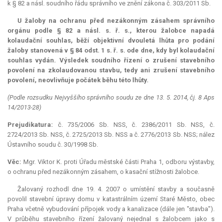
k § 82 a násl. soudního řádu správního ve znění zákona č. 303/2011 Sb.
U žaloby na ochranu před nezákonným zásahem správního
orgánu podle § 82 a násl. s. ř. s., kterou žalobce napadá
kolaudační souhlas, běží objektivní dvouletá lhůta pro podání
žaloby stanovená v § 84 odst. 1 s. ř. s. ode dne, kdy byl kolaudační
souhlas vydán. Výsledek soudního řízení o zrušení stavebního
povolení na zkolaudovanou stavbu, tedy ani zrušení stavebního
povolení, neovlivňuje počátek běhu této lhůty.
(Podle rozsudku Nejvyššího správního soudu ze dne 13. 5. 2014, čj. 8 Aps
14/2013-28)
Prejudikatura:
č. 735/2006 Sb. NSS, č. 2386/2011 Sb. NSS, č.
2724/2013 Sb. NSS, č. 2725/2013 Sb. NSS a č. 2776/2013 Sb. NSS; nález
Ústavního soudu č. 30/1998 Sb.
Věc:
Mgr. Viktor K. proti Úřadu městské části Praha 1, odboru výstavby,
o ochranu před nezákonným zásahem, o kasační stížnosti žalobce.
Žalovaný rozhodl dne 19. 4. 2007 o umístění stavby a současně
povolil stavební úpravy domu v katastrálním území Staré Město, obec
Praha včetně vybudování přípojek vody a kanalizace (dále jen "stavba").
V průběhu stavebního řízení žalovaný nejednal s žalobcem jako s