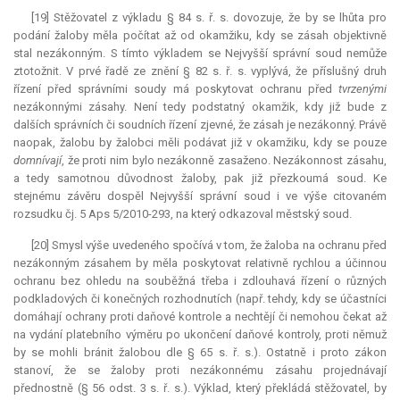
[19] Stěžovatel z výkladu § 84 s. ř. s. dovozuje, že by se lhůta pro
podání žaloby měla počítat až od okamžiku, kdy se zásah objektivně
stal nezákonným. S tímto výkladem se Nejvyšší správní soud nemůže
ztotožnit. V prvé řadě ze znění § 82 s. ř. s. vyplývá, že příslušný druh
řízení před správními soudy má poskytovat ochranu před
tvrzenými
nezákonnými zásahy. Není tedy podstatný okamžik, kdy již bude z
dalších správních či soudních řízení zjevné, že zásah je nezákonný. Právě
naopak, žalobu by žalobci měli podávat již v okamžiku, kdy se pouze
domnívají
, že proti nim bylo nezákonně zasaženo. Nezákonnost zásahu,
a tedy samotnou důvodnost žaloby, pak již přezkoumá soud. Ke
stejnému závěru dospěl Nejvyšší správní soud i ve výše citovaném
rozsudku čj. 5 Aps 5/2010-293, na který odkazoval městský soud.
[20] Smysl výše uvedeného spočívá v tom, že žaloba na ochranu před
nezákonným zásahem by měla poskytovat relativně rychlou a účinnou
ochranu bez ohledu na souběžná třeba i zdlouhavá řízení o různých
podkladových či konečných rozhodnutích (např. tehdy, kdy se účastníci
domáhají ochrany proti daňové kontrole a nechtějí či nemohou čekat až
na vydání platebního výměru po ukončení daňové kontroly, proti němuž
by se mohli bránit žalobou dle § 65 s. ř. s.). Ostatně i proto zákon
stanoví, že se žaloby proti nezákonnému zásahu projednávají
přednostně (§ 56 odst. 3 s. ř. s.). Výklad, který překládá stěžovatel, by