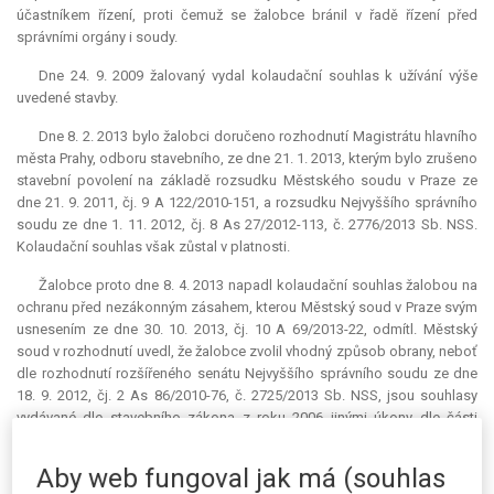
účastníkem řízení, proti čemuž se žalobce bránil v řadě řízení před
správními orgány i soudy.
Dne 24. 9. 2009 žalovaný vydal kolaudační souhlas k užívání výše
uvedené stavby.
Dne 8. 2. 2013 bylo žalobci doručeno rozhodnutí Magistrátu hlavního
města Prahy, odboru stavebního, ze dne 21. 1. 2013, kterým bylo zrušeno
stavební povolení na základě rozsudku Městského soudu v Praze ze
dne 21. 9. 2011, čj. 9 A 122/2010-151, a rozsudku Nejvyššího správního
soudu ze dne 1. 11. 2012, čj. 8 As 27/2012-113, č. 2776/2013 Sb. NSS.
Kolaudační souhlas však zůstal v platnosti.
Žalobce proto dne 8. 4. 2013 napadl kolaudační souhlas žalobou na
ochranu před nezákonným zásahem, kterou Městský soud v Praze svým
usnesením ze dne 30. 10. 2013, čj. 10 A 69/2013-22, odmítl. Městský
soud v rozhodnutí uvedl, že žalobce zvolil vhodný způsob obrany, neboť
dle rozhodnutí rozšířeného senátu Nejvyššího správního soudu ze dne
18. 9. 2012, čj. 2 As 86/2010-76, č. 2725/2013 Sb. NSS, jsou souhlasy
vydávané dle stavebního zákona z roku 2006 jinými úkony dle části
čtvrté správního řádu a soudní ochranu proti těmto úkonům zaručuje
žaloba na ochranu před nezákonným zásahem. Městský soud však
Aby web fungoval jak má (souhlas
dospěl k závěru, že žalobce podal žalobu opožděně, protože měl dle §