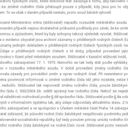
fikátoru fyzických osob, které dokonce stát zavazuje k tomu, aby takového id
 ke změně rodného čísla přistoupit pouze v případě, kdy jsou pro to ob
m. To se však v daném případě nestalo, proto soud žalobě vyhověl.
ované Ministerstvo vnitra (stěžovatel) napadlo rozsudek městského soudu 
vaném případě nejsou dostatečně průkazné podklady pro závěr, že ke změně
formou a způsobem, které by byly schopny takový výsledek vyvolat. Stěžovate
 o evidenci obyvatel jsou archivní záznamy o přidělených rodných číslech (tz
áznamy jediným dokladem o přidělených rodných číslech fyzických osob nar
 Údaje o přidělených rodných číslech z té doby, případně provedení je
ováno v řízení před městským soudem. Stěžovatel v kasační stížnosti tvrdi
ového zabezpečení 17. 1. 1975. Nemohlo se tak tedy stát podle vyhlášky č
no v rozsudku městského soudu. V době provedení změny rodného čísla 
ovala zásady pro provádění změn a oprav rodných čísel. Při neexistenci p
ena povinnost informovat o změně rodného čísla též jeho nositele, nelze
 nedošlo. Stěžovatel tak neprovedl změnu rodného čísla, pouze žalobky
ího řádu č. 500/2004 Sb. sdělil správný tvar rodného čísla. Neboť se nejed
al náležitosti rozhodnutí podle § 68 správního řádu. Stěžovatel podle § 8a o
ých v informačním systému tak, aby údaje odpovídaly aktuálnímu stavu. Z 
ního zabezpečení a ve spolupráci s Úřadem městské části Praha 14 zabezpe
atel zdůraznil, že původní rodné číslo žalobkyně nesplňovalo podmínku je
lovenské socialistické republiky, byl tedy porušen princip unicity rodného 
ího rodného čísla žalobkyně na rodné číslo nové. Stěžovatel proto nesou