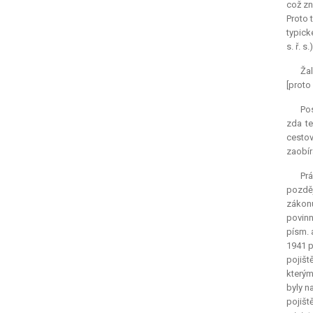
což zn
Proto 
typick
s. ř. s.)
Žal
[proto
Po
zda te
cestov
zaobír
Prá
pozděj
zákonu
povinn
písm. 
1941 p
pojišt
kterým
byly n
pojišt