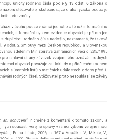
incipu unicity rodného čísla podle § 13 odst. 6 zákona o
e názoru stěžovatele, skutečnost, že druhá fyzická osoba je
imitu této změny.
řichází v úvahu pouze v rámci jednoho a téhož informačního
encích, informační systém evidence obyvatel je přitom jen
 s duplicitou rodného čísla nedošlo, neznamená, že takové
e čl. 9 odst. 2 Smlouvy mezi Českou republikou a Slovenskou
ovanou sdělením Ministerstva zahraničních věcí č. 235/1995
ne pro smluvní strany závazek vzájemného uznávání rodných
 o evidenci obyvatel považuje za doklady o přiděleném rodném
cích a úmrtních listů o matičních událostech z doby před 1.
návání rodných čísel. Stěžovatel proto nesouhlasí se závěry
n ani donucení“
, nicméně z komentářů k tomuto zákonu a
jiných součástí veřejné správy v rámci výkonu veřejné moci
 vydání, Praha: Linde, 2006, s. 167 a Vopálka, V., Mikule, V.,
, 2004, s. 192). Přesná definice ani není možná, protože pod