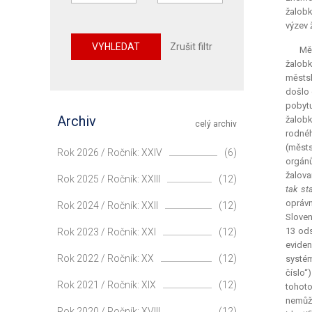
žalobk
výzev 
VYHLEDAT
Zrušit filtr
Měs
žalobk
městsk
došlo 
pobytu
Archiv
žalobk
celý archiv
rodné
(městs
Rok 2026 / Ročník: XXIV
(6)
orgánů
žalova
Rok 2025 / Ročník: XXIII
(12)
tak st
oprávn
Rok 2024 / Ročník: XXII
(12)
Sloven
13 ods
Rok 2023 / Ročník: XXI
(12)
eviden
Rok 2022 / Ročník: XX
(12)
systém
číslo“
Rok 2021 / Ročník: XIX
(12)
tohoto
nemůže
Rok 2020 / Ročník: XVIII
(12)