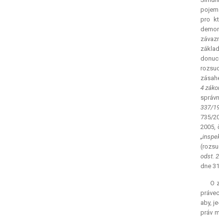
pojem 
pro kt
demons
závazn
základ
donuce
rozsud
zásahe
4 záko
správn
337/19
735/2
2005, 
„inspe
(rozsu
odst. 
dne 31
O z
právec
aby, j
práv m