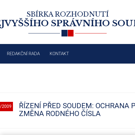
SBÍRKA ROZHODNUTÍ
JVYŠŠÍHO SPRÁVNÍHO SO
REDAKČNÍ RADA
KONTAKT
ŘÍZENÍ PŘED SOUDEM: OCHRANA
/2009
ZMĚNA RODNÉHO ČÍSLA