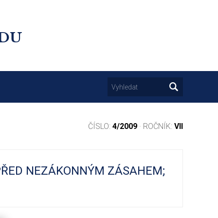
UDU
ČÍSLO:
4/2009
· ROČNÍK:
VII
 PŘED NEZÁKONNÝM ZÁSAHEM;