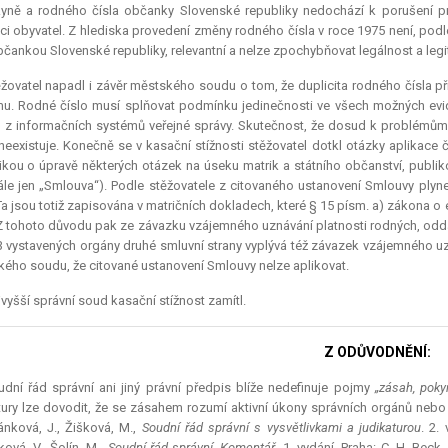
yně a rodného čísla občanky Slovenské republiky nedochází k porušení pr
ci obyvatel. Z hlediska provedení změny rodného čísla v roce 1975 není, podl
bčankou Slovenské republiky,
relevantní
a nelze zpochybňovat legálnost a legit
žovatel napadl i závěr městského soudu o tom, že duplicita rodného čísla p
u. Rodné číslo musí splňovat podmínku jedinečnosti ve všech možných evid
 z informačních systémů veřejné správy. Skutečnost, že dosud k problémům
 neexistuje. Konečně se v kasační stížnosti stěžovatel dotkl otázky aplikac
ikou o úpravě některých otázek na úseku matrik a státního občanství, publik
ále jen „Smlouva“). Podle stěžovatele z citovaného ustanovení Smlouvy ply
 Ta jsou totiž zapisována v matričních dokladech, které § 15 písm. a) zákona
 Z tohoto důvodu pak ze závazku vzájemného uznávání platnosti rodných, odda
3 vystavených orgány druhé smluvní strany vyplývá též závazek vzájemného uz
ého soudu, že citované ustanovení Smlouvy nelze aplikovat.
vyšší správní soud kasační stížnost zamítl.
Z ODŮVODNĚNÍ:
dní řád správní ani jiný právní předpis blíže nedefinuje pojmy
„zásah, poky
tury lze dovodit, že se zásahem rozumí aktivní úkony správních orgánů nebo 
ánková, J., Žišková, M.,
Soudní řád správní s vysvětlivkami a judikaturou
. 2.
ová, V., Šolín, M.,
Soudní řád správní. Komentář.
1. vydání, Praha: C. H. Beck