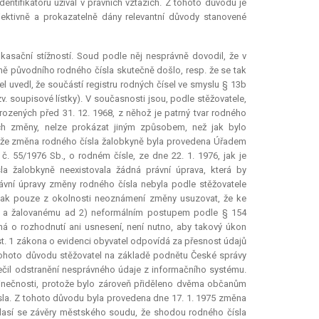
entifikátoru užíval v právních vztazích. Z tohoto důvodu je
jektivně a prokazatelně dány
relevantní
důvody stanovené
kasační stížností. Soud podle něj nesprávně dovodil, že v
 původního rodného čísla skutečně došlo, resp. že se tak
l uvedl, že součástí registru rodných čísel ve smyslu § 13b
v. soupisové lístky). V současnosti jsou, podle stěžovatele,
ozených před 31. 12. 1968, z něhož je patrný tvar rodného
jich změny, nelze prokázat jiným způsobem, než jak bylo
l, že změna rodného čísla žalobkyně byla provedena Úřadem
. 55/1976 Sb., o rodném čísle, ze dne 22. 1. 1976, jak je
žalobkyně neexistovala žádná právní úprava, která by
rávní úpravy změny rodného čísla nebyla podle stěžovatele
 tak pouze z okolnosti neoznámení změny usuzovat, že ke
ni a žalovanému ad 2) neformálním postupem podle § 154
ná o rozhodnutí ani usnesení, není nutno, aby takový úkon
dst. 1 zákona o evidenci obyvatel odpovídá za přesnost údajů
tohoto důvodu stěžovatel na základě podnětu České správy
čil odstranění nesprávného údaje z informačního systému.
dinečnosti, protože bylo zároveň přiděleno dvěma občanům
čísla. Z tohoto důvodu byla provedena dne 17. 1. 1975 změna
hlasí se závěry městského soudu, že shodou rodného čísla