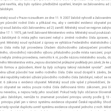
yně navrhla, aby bylo vydáno předběžné opatření, kterým se žalovanému ad 2
žalobkyni.
tský soud v Praze rozsudkem ze dne 11. 9. 2007 žalobě vyhověl a žalovaném
yni původní rodné číslo a přikázal mu, aby v centrální evidenci obyvatel po
ý soud žalobu vůči žalovanému ad 2) zamítl. Městský soud se nejprve zabýv
dne 17. 1. 1975, jak tvrdí žalované Ministerstvo vnitra. Městský soud poukázal
 žalobkyně či místa jejího narození nebyl o změně rodného čísla zpraven,
yně. Městský soud vycházel z úpravy ve vyhlášce Federálního statistického ú
ho čísla měla být provedena Úřadem důchodového zabezpečení prostředni
kého, obvodního) národního výboru příslušného podle místa narození, pop
 nebyla změna provedena, nemohlo k ní, podle názoru městského soudu, dojí
ného Ministerstva vnitra
„nejsou dostatečně průkazné podklady pro závěr, že ke z
alo formou a způsobem, které by byly schopny takový následek vyvolat“.
Jest
ěna užívat původní tvar svého rodného čísla. Dále soud dospěl k závěru, 
ské republiky nebrání užívání původního rodného čísla žalobkyní, neboť se ne
t. 6 zákona o evidenci obyvatel. Městský soud zde vyšel z přesvědčení, ž
ci obyvatel se vedou pouze rodná čísla definovaná tímto zákonem, jiná čís
u nevedou, a nejsou tedy jeho součástí. Pokud tedy bylo občance Slovensk
) jako žalobkyni, nemůže to znamenat porušení principu unicity podle § 13
 principu platí jen v rámci systému evidence obyvatel České republiky. Shod
 tedy vyvolat duplicitu uvnitř systému evidence obyvatel jednoho z nich. Mě