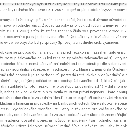
 18. 1. 2007 žalobkyni vyzval žalovaný ad 2), aby se dostavila za účelem pr
 změny rodného čísla. Dne 19. 1. 2007 ji stejný orgán obdobně vyzval v souvi
ovaný ad 1) žalobkyni při ústním jednání sdělil, že jí dosud užívané původní r
ar nového rodného čísla. Žádosti žalobkyně o odklad řešení změny jejího 
ním z 19. 3. 2007) s tím, že změna rodného čísla byla provedena v roce 1
u a cestovního pasu je stanovena příslušnými zákony a je vázána na zákonn
u evidence obyvatel byl již správný (tj. nový) tvar rodného čísla vyznačen.
lobkyně se žalobou domáhala ochrany před nezákonným zásahem žalovaných a
 že postup žalovaného ad 2) byl zahájen z podnětu žalovaného ad 1), který 
rodného čísla a nemá zároveň ani náležitosti rozhodnutí podle ustanovení
správy sociálního zabezpečení vycházejícího z hlášení změny čísla Úřadem
yně také nepovažuje za rozhodnutí, postrádá totiž jakékoliv odůvodnění a
čísla“
- byl jediným podkladem pro postup žalovaného ad 1), který si nijak
pak na základě tohoto nezákonného postupu žalovaného ad 1) vydal shora uv
h, neboť se v souvislosti s nimi ocitla ve stavu právní nejistoty. Tímto p
protože rodné číslo je základním identifikátorem např. při prokazování vlast
akládání s finančními prostředky na bankovních účtech. Dále žalobkyně spatř
 otázku vydání nového rodného listu, který je základem pro vydání nového
la, aby soud žalovanému ad 1) zakázal pokračovat v úkonech znemožňujících 
ální evidenci obyvatel ponechal původně přidělený tvar rodného čísla
ňujících užívat žalobkyni původní rodné číslo a přikázal mu, aby žalobk