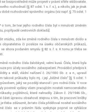
se bezprostředně může projevit v právní sféře stěžovatele.
ho rozhodnutí (§ 87 odst. 1 s. ř. s.), a nikoliv, jak je jinak
 v době rozhodování správního orgánu (viz např. § 75 odst. 1
o tom, že tvar jejího rodného čísla byl v minulosti změněn
azu, popřípadě cestovních dokladů].
t otázku, zda ke změně rodného čísla v minulosti došlo a
ce obyvatelstva či posléze na úseku občanských průkazů,
 ve shora podaném smyslu § 82 s. ř. s. K tomu je třeba se
ti.
změně rodného čísla žalobkyně, velmi kusá. Čísla, která byla
ouze pro účely sociálního zabezpečení. Prováděcí předpis k
ity a stáří, vládní nařízení č. 26/1930 Sb. z. a n., upravil
takové průkazky bylo mj. i její „běžné číslo“ [§ 5 odst. 1
 způsobem, jaký se později stanovil i pro rodná čísla. V roce
byly povinně vydány všem pracujícím nositeli nemocenského
průkazky pojištěnců, které nahradily. Zákon č. 29/1946 Sb.,
é části úpravou obsahově stejnou s tím, že pracovní knížky
 třeba zdůraznit, že tato čísla přiděloval nositel sociálního
odné číslo se v právním řádu vyskytuje poprvé ve vyhlášce