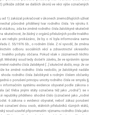
) přikáže zdržet se dalších úkonů ve věci výše označených
u ad 1) zakázal pokračovat v úkonech znemožňujících užívat
nechal původně přidělený tvar rodného čísla. Ve výroku II.
al otázkou, zda ke změně rodného čísla žalobkyně skutečně
 na skutečnost, že žádný z orgánů příslušných podle trvalého
 a ani nebylo prokázáno, že by o ní byla informována sama
řadu č. 55/1976 Sb., o rodném čísle. Z ní vyvodil, že změna
ctvím odboru sociálních věcí a zdravotnictví okresního
ř. trvalého pobytu občana. Pokud však v záznamech těchto
t. Městský soud tedy došel k závěru, že ve správním spise
měně rodného čísla žalobkyně [...] skutečně došlo, resp. že se
liže ke změně rodného čísla nedošlo, je žalobkyně nadále
že shoda rodného čísla žalobkyně s rodným číslem občanky
jedná o porušení principu unicity rodného čísla ve smyslu §
e v informačním systému evidence obyvatel podle zákona o
la (ač třeba jinými státy označena též jako „rodná“) se v
é republiky přiděleno shodné číslo (označené jako „rodné
 odst. 6 zákona o evidenci obyvatel, neboť zákaz porušení
né označení dvou osob, státních příslušníků různých států,
stský soud uzavřel připomenutím významu rodného čísla jako