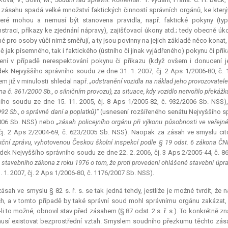
zásahu spadá velké množství faktických činností správních orgánů, ke kter
eré mohou a nemusí být stanovena pravidla, např. faktické pokyny (typi
traci, příkazy ke zjednání nápravy), zajišťovací úkony atd.; tedy obecně úk
é pro osoby vůči nimž směřují, a ty jsou povinny na jejich základě něco konat, 
ě jak písemného, tak i faktického (ústního či jinak vyjádřeného) pokynu či p
ní v případě nerespektování pokynu či příkazu (když ovšem i donucení je 
ek Nejvyššího správního soudu ze dne 31. 1. 2007, čj. 2 Aps 1/2006-80, č
m již v minulosti shledal např.
„odstranění vozidla na náklad jeho provozovatele
na č. 361/2000 Sb., o silničním provozu), za situace, kdy vozidlo netvořilo pře
ího soudu ze dne 15. 11. 2005, čj. 8 Aps 1/2005-82, č. 932/2006 Sb. NSS)
92 Sb., o správně daní a poplatků)“
(usnesení rozšířeného senátu Nejvyššího spr
006 Sb. NSS) nebo
„zásah policejního orgánu při výkonu působnosti ve veřejn
čj. 2 Aps 2/2004-69, č. 623/2005 Sb. NSS). Naopak za zásah ve smyslu ci
kční zprávu, vyhotovenou Českou školní inspekcí podle § 19 odst. 6 zákona ČN
dek Nejvyššího správního soudu ze dne 22. 2. 2006, čj. 3 Aps 2/2005-44, č. 
2 stavebního zákona z roku 1976 o tom, že proti provedení ohlášené stavební úp
. 1. 2007, čj. 2 Aps 1/2006-80, č. 1176/2007 Sb. NSS).
ásah ve smyslu § 82 s. ř. s. se tak jedná tehdy, jestliže je možné tvrdit, 
h, a v tomto případě by také správní soud mohl správnímu orgánu zakázat, a
e-li to možné, obnovil stav před zásahem (§ 87 odst. 2 s. ř. s.). To konkré
usí existovat bezprostřední vztah. Smyslem soudního přezkumu těchto zásah