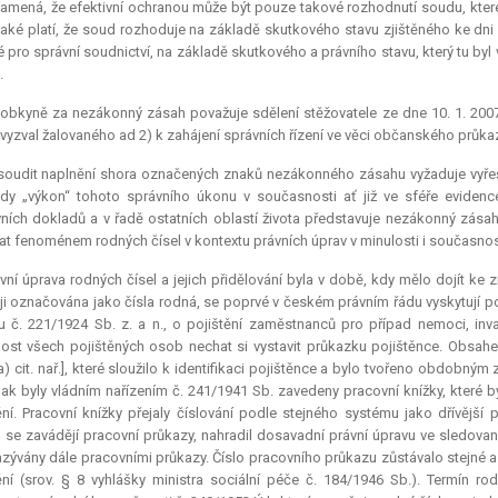
amená, že efektivní ochranou může být pouze takové rozhodnutí soudu, které 
také platí, že soud rozhoduje na základě skutkového stavu zjištěného ke dni své
é pro správní soudnictví, na základě skutkového a právního stavu, který tu byl
.
obkyně za nezákonný zásah považuje sdělení stěžovatele ze dne 10. 1. 2007 
 vyzval žalovaného ad 2) k zahájení správních řízení ve věci občanského průk
soudit naplnění shora označených znaků nezákonného zásahu vyžaduje vyřeši
dy „výkon“ tohoto správního úkonu v současnosti ať již ve sféře eviden
ních dokladů a v řadě ostatních oblastí života představuje nezákonný zásah
at fenoménem rodných čísel v kontextu právních úprav v minulosti i současnos
vní úprava rodných čísel a jejich přidělování byla v době, kdy mělo dojít ke 
i označována jako čísla rodná, se poprvé v českém právním řádu vyskytují p
 č. 221/1924 Sb. z. a n., o pojištění zaměstnanců pro případ nemoci, invalid
ost všech pojištěných osob nechat si vystavit průkazku pojištěnce. Obsahem 
a) cit. nař.], které sloužilo k identifikaci pojištěnce a bylo tvořeno obdobným
ak byly vládním nařízením č. 241/1941 Sb. zavedeny pracovní knížky, které 
ění. Pracovní knížky přejaly číslování podle stejného systému jako dřívější 
 se zavádějí pracovní průkazy, nahradil dosavadní právní úpravu ve sledovan
azývány dále pracovními průkazy. Číslo pracovního průkazu zůstávalo stejné a je
ění (srov. § 8 vyhlášky ministra sociální péče č. 184/1946 Sb.). Termín r