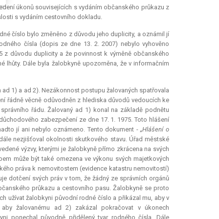
ovedení úkonů souvisejících s vydáním občanského průkazu z
slosti s vydáním cestovního dokladu.
odné číslo bylo změněno z důvodu jeho duplicity, a oznámil jí
rodného čísla (dopis ze dne 13. 2. 2007) nebylo vyhověno
975 z důvodu duplicity a že povinnost k výměně občanského
é lhůty. Dále byla žalobkyně upozorněna, že v informačním
d 1) a ad 2). Nezákonnost postupu žalovaných spatřovala
není řádně věcně odůvodněn z hlediska důvodů vedoucích ke
 správního řádu. Žalovaný ad 1) konal na základě podnětu
 důchodového zabezpečení ze dne 17. 1. 1975. Toto hlášení
 nadto jí ani nebylo oznámeno. Tento dokument -
„Hlášení o
 dále nezjišťoval okolnosti skutkového stavu. Úřad městské
edené výzvy, kterými je žalobkyně přímo zkrácena na svých
ostupem může být také omezena ve výkonu svých majetkových
nického práva k nemovitostem (evidence katastru nemovitostí)
uje dotčení svých práv v tom, že žádný ze správních orgánů
 občanského průkazu a cestovního pasu. Žalobkyně se proto
užívat žalobkyni původní rodné číslo a přikázal mu, aby v
 a aby žalovanému ad 2) zakázal pokračovat v úkonech
yni ponechal původně přidělený tvar rodného čísla. Dále