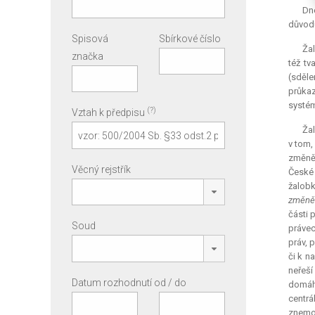
Dne
důvodu
Spisová
Sbírkové číslo
Žal
značka
též tv
(sděle
průkaz
systém
(?)
Vztah k předpisu
Ža
v tom,
změně 
Věcný rejstřík
České 
žalobk
změně 
části 
Soud
právec
práv, 
či k n
neřeší
Datum rozhodnutí od / do
domáha
centr
znemož