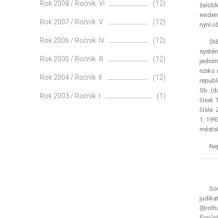
Rok 2008 / Ročník: VI
(12)
žalobk
eviden
Rok 2007 / Ročník: V
(12)
nyní o
Rok 2006 / Ročník: IV
(12)
Stě
systém
Rok 2005 / Ročník: III
(12)
jedním
riziko
Rok 2004 / Ročník: II
(12)
republ
Sb. (d
Rok 2003 / Ročník: I
(1)
čísel.
čísle.
1. 199
městsk
Nej
Sou
judika
(Broth
Šimůnk