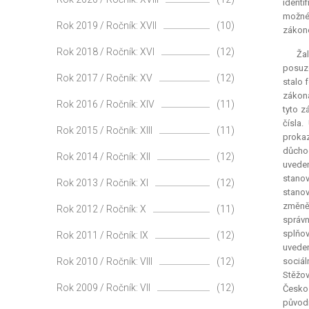
identi
možné
Rok 2019 / Ročník: XVII
(10)
zákone
Rok 2018 / Ročník: XVI
(12)
Žal
posuzo
Rok 2017 / Ročník: XV
(12)
stalo 
zákona
Rok 2016 / Ročník: XIV
(11)
tyto z
čísla.
Rok 2015 / Ročník: XIII
(11)
prokaz
důchod
Rok 2014 / Ročník: XII
(12)
uvede
stanov
Rok 2013 / Ročník: XI
(12)
stanov
změně
Rok 2012 / Ročník: X
(11)
správn
splňov
Rok 2011 / Ročník: IX
(12)
uveden
Rok 2010 / Ročník: VIII
(12)
sociál
Stěžov
Rok 2009 / Ročník: VII
(12)
Českos
původn