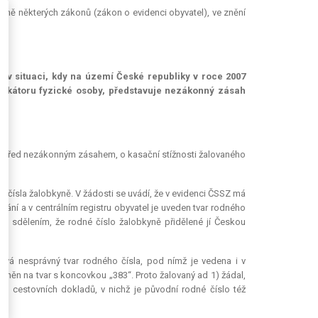
měně některých zákonů (zákon o evidenci obyvatel), ve znění
) v situaci, kdy na území České republiky v roce 2007
ntifikátoru fyzické osoby, představuje nezákonný zásah
anu před nezákonným zásahem, o kasační stížnosti žalovaného
 čísla žalobkyně. V žádosti se uvádí, že v evidenci ČSSZ má
ní a v centrálním registru obyvatel je uveden tvar rodného
07 sdělením, že rodné číslo žalobkyně přidělené jí Českou
ívá nesprávný tvar rodného čísla, pod nímž je vedena i v
ěněn na tvar s koncovkou „383“. Proto žalovaný ad 1) žádal,
 a cestovních dokladů, v nichž je původní rodné číslo též