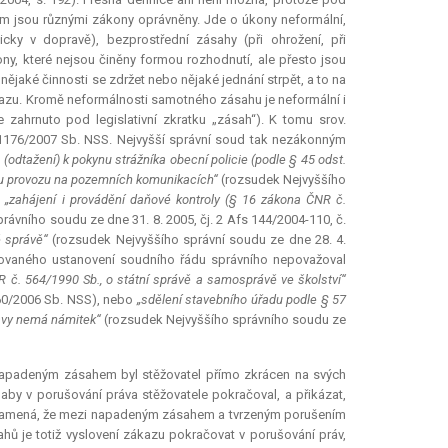
ým jsou různými zákony oprávněny. Jde o úkony neformální,
cky v dopravě), bezprostřední zásahy (při ohrožení, při
ony, které nejsou činěny formou rozhodnutí, ale přesto jsou
nějaké činnosti se zdržet nebo nějaké jednání strpět, a to na
říkazu. Kromě neformálnosti samotného zásahu je neformální i
zahrnuto pod legislativní zkratku „zásah“). K tomu srov.
. 1176/2007 Sb. NSS. Nejvyšší správní soud tak nezákonným
 (odtažení) k pokynu strážníka obecní policie (podle § 45 odst.
kážku provozu na pozemních komunikacích“
(rozsudek Nejvyššího
,
„zahájení i provádění daňové kontroly (§ 16 zákona ČNR č.
ávního soudu ze dne 31. 8. 2005, čj. 2 Afs 144/2004-110, č.
é správě“
(rozsudek Nejvyššího správní soudu ze dne 28. 4.
tovaného ustanovení soudního řádu správního nepovažoval
R č. 564/1990 Sb., o státní správě a samosprávě ve školství“
860/2006 Sb. NSS), nebo
„sdělení stavebního úřadu podle § 57
ravy nemá námitek“
(rozsudek Nejvyššího správního soudu ze
že napadeným zásahem byl stěžovatel přímo zkrácen na svých
by v porušování práva stěžovatele pokračoval, a přikázat,
tně znamená, že mezi napadeným zásahem a tvrzeným porušením
ů je totiž vyslovení zákazu pokračovat v porušování práv,