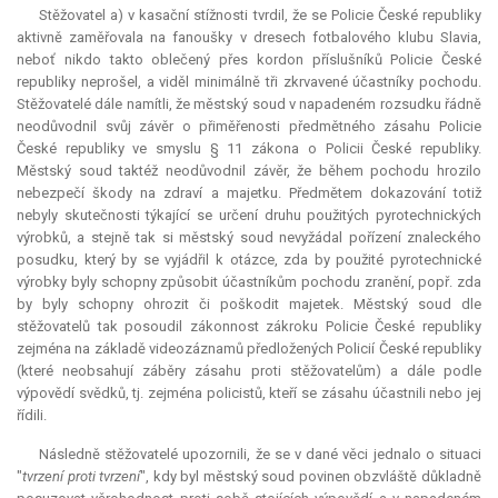
Stěžovatel a) v kasační stížnosti tvrdil, že se Policie České republiky
aktivně zaměřovala na fanoušky v dresech fotbalového klubu Slavia,
neboť nikdo takto oblečený přes kordon příslušníků Policie České
republiky neprošel, a viděl minimálně tři zkrvavené účastníky pochodu.
Stěžovatelé dále namítli, že městský soud v napadeném rozsudku řádně
neodůvodnil svůj závěr o přiměřenosti předmětného zásahu Policie
České republiky ve smyslu § 11 zákona o Policii České republiky.
Městský soud taktéž neodůvodnil závěr, že během pochodu hrozilo
nebezpečí škody na zdraví a majetku. Předmětem dokazování totiž
nebyly skutečnosti týkající se určení druhu použitých pyrotechnických
výrobků, a stejně tak si městský soud nevyžádal pořízení znaleckého
posudku, který by se vyjádřil k otázce, zda by použité pyrotechnické
výrobky byly schopny způsobit účastníkům pochodu zranění, popř. zda
by byly schopny ohrozit či poškodit majetek. Městský soud dle
stěžovatelů tak posoudil zákonnost zákroku Policie České republiky
zejména na základě videozáznamů předložených Policií České republiky
(které neobsahují záběry zásahu proti stěžovatelům) a dále podle
výpovědí svědků, tj. zejména policistů, kteří se zásahu účastnili nebo jej
řídili.
Následně stěžovatelé upozornili, že se v dané věci jednalo o situaci
"
tvrzení proti tvrzení
", kdy byl městský soud povinen obzvláště důkladně