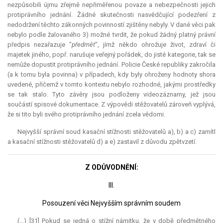
nezpůsobili újmu zřejmě nepřiměřenou povaze a nebezpečnosti jejich
protiprávního jednání. Žádné skutečnosti nasvědčující podezření z
nedodržení těchto zákonných povinností zjištěny nebyly. V dané věci pak
nebylo podle žalovaného 3) možné tvrdit, že pokud žádný platný právní
předpis nezařazuje "
předmět
", jímž někdo ohrožuje život, zdraví či
majetek jiného, popř. narušuje veřejný pořádek, do jisté kategorie, tak se
nemůže dopustit protiprávního jednání. Policie České republiky zakročila
(a k tomu byla povinna) v případech, kdy byly ohroženy hodnoty shora
uvedené, přičemž v tomto kontextu nebylo rozhodné, jakými prostředky
se tak stalo. Tyto závěry jsou podloženy videozáznamy, jež jsou
součástí spisové dokumentace. Z výpovědi stěžovatelů zároveň vyplývá,
že si tito byli svého protiprávního jednání zcela vědomi.
Nejvyšší správní soud kasační stížnosti stěžovatelů a), b) a c) zamítl
a kasační stížnosti stěžovatelů d) a e) zastavil z důvodu zpětvzetí.
Z ODŮVODNĚNÍ:
III.
Posouzení věci Nejvyšším správním soudem
(...) [31] Pokud se jedná o stížní námitku, že v době předmětného