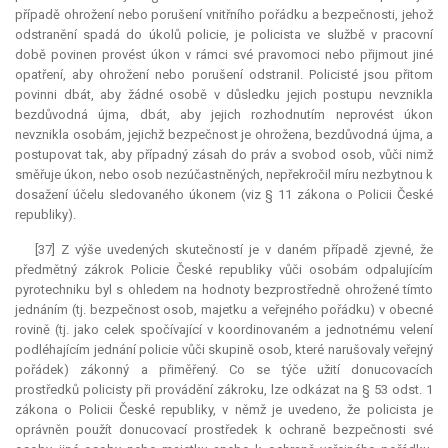
případě ohrožení nebo porušení vnitřního pořádku a bezpečnosti, jehož
odstranění spadá do úkolů policie, je policista ve službě v pracovní
době povinen provést úkon v rámci své pravomoci nebo přijmout jiné
opatření, aby ohrožení nebo porušení odstranil. Policisté jsou přitom
povinni dbát, aby žádné osobě v důsledku jejich postupu nevznikla
bezdůvodná újma, dbát, aby jejich rozhodnutím neprovést úkon
nevznikla osobám, jejichž bezpečnost je ohrožena, bezdůvodná újma, a
postupovat tak, aby případný zásah do práv a svobod osob, vůči nimž
směřuje úkon, nebo osob nezúčastněných, nepřekročil míru nezbytnou k
dosažení účelu sledovaného úkonem (viz § 11 zákona o Policii České
republiky).
[37] Z výše uvedených skutečností je v daném případě zjevné, že
předmětný zákrok Policie České republiky vůči osobám odpalujícím
pyrotechniku byl s ohledem na hodnoty bezprostředně ohrožené tímto
jednáním (tj. bezpečnost osob, majetku a veřejného pořádku) v obecné
rovině (tj. jako celek spočívající v koordinovaném a jednotnému velení
podléhajícím jednání policie vůči skupině osob, které narušovaly veřejný
pořádek) zákonný a přiměřený. Co se týče užití donucovacích
prostředků policisty při provádění zákroku, lze odkázat na § 53 odst. 1
zákona o Policii České republiky, v němž je uvedeno, že policista je
oprávněn použít donucovací prostředek k ochraně bezpečnosti své