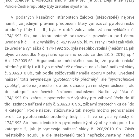
jako účelové. Z videozáznamů k dané věci je totiž zřejmé, že výzvy
Policie České republiky byly zřetelně slyšitelné.
V podaných kasačních stížnostech žalobci (stěžovatelé) nejprve
namítli, že jediným právním předpisem, který vymezoval pyrotechnické
předměty třídy I. a II., byla v době žalovaného zásahu vyhláška č.
174/1992 Sb., na kterou ostatně odkazovala poznámka pod čarou
uvedená k čl. 1 a 2 vyhlášky č. 42/1999 Sb. hl. m. Prahy. Poukázali však,
že uvedená vyhláška č. 174/1992 Sb. byla neaplikovatelná (neúčinná), jak
plyne z rozsudku Nejvyššího správního soudu ze dne 23. 3. 2010, čj. 4
As 17/2009-62. Argumentace městského soudu, že pyrotechnické
předměty třídy I. a II. bylo možné též definovat na základě nařízení vlády
č. 208/2010 Sb., tak podle stěžovatelů neměla oporu v právu. Uvedené
nařízení totiž nevymezuje "
pyrotechnické předměty
", ale "
pyrotechnické
výrobky
", přičemž je nečlení do tříd označených římskými číslicemi, ale
do kategorií označených číslicemi arabskými. Nadto vyhláška č.
174/1992 Sb. zařazuje pyrotechnické výrobky pro zábavní účely do tří
tříd, zatímco nařízení vlády č. 208/2010 Sb., zábavní pyrotechniku dělí do
4 kategorií. Podle názoru stěžovatelů tak nebylo možno jednoznačně
tvrdit, že pyrotechnické předměty třídy I. a II. ve smyslu vyhlášky č.
174/1992 Sb. jsou identické s pyrotechnickými výrobky kategorie 1 a
kategorie 2, jak je vymezuje nařízení vlády č. 208/2010 Sb. Závěr
městského soudu je dle stěžovatelů tudíž nepřezkoumatelný, neboť