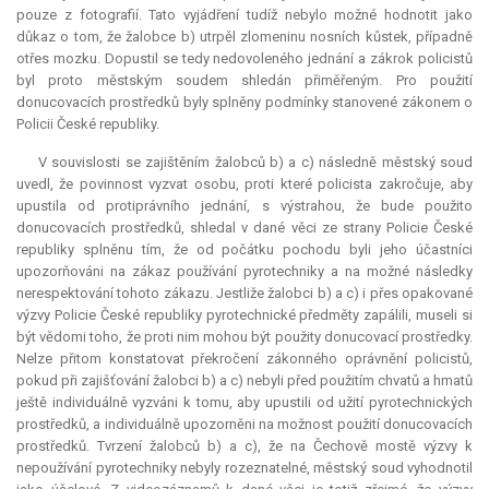
pouze z fotografií. Tato vyjádření tudíž nebylo možné hodnotit jako
důkaz o tom, že žalobce b) utrpěl zlomeninu nosních kůstek, případně
otřes mozku. Dopustil se tedy nedovoleného jednání a zákrok policistů
byl proto městským soudem shledán přiměřeným. Pro použití
donucovacích prostředků byly splněny podmínky stanovené zákonem o
Policii České republiky.
V souvislosti se zajištěním žalobců b) a c) následně městský soud
uvedl, že povinnost vyzvat osobu, proti které policista zakročuje, aby
upustila od protiprávního jednání, s výstrahou, že bude použito
donucovacích prostředků, shledal v dané věci ze strany Policie České
republiky splněnu tím, že od počátku pochodu byli jeho účastníci
upozorňováni na zákaz používání pyrotechniky a na možné následky
nerespektování tohoto zákazu. Jestliže žalobci b) a c) i přes opakované
výzvy Policie České republiky pyrotechnické předměty zapálili, museli si
být vědomi toho, že proti nim mohou být použity donucovací prostředky.
Nelze přitom konstatovat překročení zákonného oprávnění policistů,
pokud při zajišťování žalobci b) a c) nebyli před použitím chvatů a hmatů
ještě individuálně vyzváni k tomu, aby upustili od užití pyrotechnických
prostředků, a individuálně upozorněni na možnost použití donucovacích
prostředků. Tvrzení žalobců b) a c), že na Čechově mostě výzvy k
nepoužívání pyrotechniky nebyly rozeznatelné, městský soud vyhodnotil