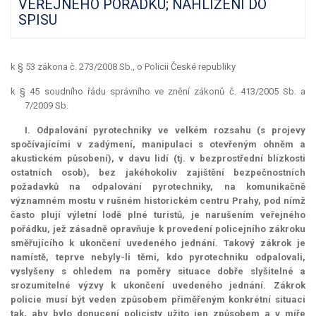
VEŘEJNÉHO POŘÁDKU; NAHLÍŽENÍ DO
SPISU
k § 53 zákona č. 273/2008 Sb., o Policii České republiky
k § 45 soudního řádu správního ve znění zákonů č. 413/2005 Sb. a
7/2009 Sb.
I. Odpalování pyrotechniky ve velkém rozsahu (s projevy
spočívajícími v zadýmení, manipulaci s otevřeným ohněm a
akustickém působení), v davu lidí (tj. v bezprostřední blízkosti
ostatních osob), bez jakéhokoliv zajištění bezpečnostních
požadavků na odpalování pyrotechniky, na komunikačně
významném mostu v rušném historickém centru Prahy, pod nímž
často plují výletní lodě plné turistů, je narušením veřejného
pořádku, jež zásadně opravňuje k provedení policejního zákroku
směřujícího k ukončení uvedeného jednání. Takový zákrok je
namístě, teprve nebyly-li těmi, kdo pyrotechniku odpalovali,
vyslyšeny s ohledem na poměry situace dobře slyšitelné a
srozumitelné výzvy k ukončení uvedeného jednání. Zákrok
policie musí být veden způsobem přiměřeným konkrétní situaci
tak, aby bylo donucení policisty užito jen způsobem a v míře