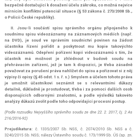
bezpečně dostačující k dosažení účelu zákroku, co možná nejvíce
mírnícím konfliktní potenciál situace (§ 53 zákona č. 273/2008 Sb.,
o Policii České republiky).
II. Jsou-li součástí spisu správního orgánu připojeného k
soudnímu spisu videozáznamy na záznamových médiích (např.
na DVD), je soud ve správním soudnictví povinen na žádost
účastníka řízení pořídit a poskytnout mu kopie takovýchto
videozáznamů. Odepření pořízení kopií videozáznamů s tím, že
účastník má možnost je zhlédnout v budově soudu na
přehrávacím zařízení, jež je tam k dispozici, je třeba zásadně
považovat za porušení práva nahlížet do spisu a pořizovat si z něj
výpisy či opisy (§ 45 odst. 1 s. ř. s.) Smyslem a účelem tohoto práva
je umožnit účastníkovi seznámit se s relevantními důkazy
detailně, důkladně je prostudovat, třeba i za pomoci dalších osob
disponujících odbornými znalostmi, a podle výsledků takovéto
analýzy důkazů zvolit podle toho odpovídající procesní postup.
(Podle rozsudku Nejvyššího správního soudu ze dne 22. 2. 2017, čj. 2 As
216/2016-92)
Prejudikatura:
č. 1335/2007 Sb. NSS, č. 2074/2010 Sb. NSS a č.
3240/2015 Sb. NSS; nálezy Ústavního soudu č. 173/1999 Sb. ÚS (sp. zn.