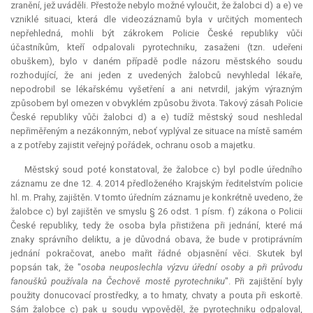
zranění, jež uváděli. Přestože nebylo možné vyloučit, že žalobci d) a e) ve
vzniklé situaci, která dle videozáznamů byla v určitých momentech
nepřehledná, mohli být zákrokem Policie České republiky vůči
účastníkům, kteří odpalovali pyrotechniku, zasaženi (tzn. udeřeni
obuškem), bylo v daném případě podle názoru městského soudu
rozhodující, že ani jeden z uvedených žalobců nevyhledal lékaře,
nepodrobil se lékařskému vyšetření a ani netvrdil, jakým výrazným
způsobem byl omezen v obvyklém způsobu života. Takový zásah Policie
České republiky vůči žalobci d) a e) tudíž městský soud neshledal
nepřiměřeným a nezákonným, neboť vyplýval ze situace na místě samém
a z potřeby zajistit veřejný pořádek, ochranu osob a majetku.
Městský soud poté konstatoval, že žalobce c) byl podle úředního
záznamu ze dne 12. 4. 2014 předloženého Krajským ředitelstvím policie
hl. m. Prahy, zajištěn. V tomto úředním záznamu je konkrétně uvedeno, že
žalobce c) byl zajištěn ve smyslu § 26 odst. 1 písm. f) zákona o Policii
České republiky, tedy že osoba byla přistižena při jednání, které má
znaky správního deliktu, a je důvodná obava, že bude v protiprávním
jednání pokračovat, anebo mařit řádné objasnění věci. Skutek byl
popsán tak, že "
osoba neuposlechla výzvu úřední osoby a při průvodu
fanoušků používala na Čechově mostě pyrotechniku
". Při zajištění byly
použity donucovací prostředky, a to hmaty, chvaty a pouta při eskortě.
Sám žalobce c) pak u soudu vypověděl, že pyrotechniku odpaloval,