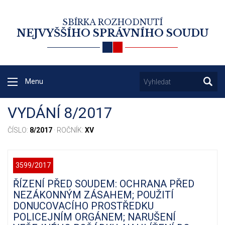
SBÍRKA ROZHODNUTÍ
NEJVYŠŠÍHO SPRÁVNÍHO SOUDU
Menu
VYDÁNÍ 8/2017
ČÍSLO:
8/2017
· ROČNÍK:
XV
3599/2017
ŘÍZENÍ PŘED SOUDEM: OCHRANA PŘED
NEZÁKONNÝM ZÁSAHEM; POUŽITÍ
DONUCOVACÍHO PROSTŘEDKU
POLICEJNÍM ORGÁNEM; NARUŠENÍ