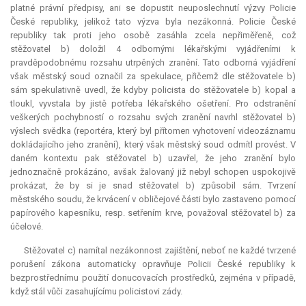
platné právní předpisy, ani se dopustit neuposlechnutí výzvy Policie
České republiky, jelikož tato výzva byla nezákonná. Policie České
republiky tak proti jeho osobě zasáhla zcela nepřiměřeně, což
stěžovatel b) doložil 4 odbornými lékařskými vyjádřeními k
pravděpodobnému rozsahu utrpěných zranění. Tato odborná vyjádření
však městský soud označil za spekulace, přičemž dle stěžovatele b)
sám spekulativně uvedl, že kdyby policista do stěžovatele b) kopal a
tloukl, vyvstala by jistě potřeba lékařského ošetření. Pro odstranění
veškerých pochybností o rozsahu svých zranění navrhl stěžovatel b)
výslech svědka (reportéra, který byl přítomen vyhotovení videozáznamu
dokládajícího jeho zranění), který však městský soud odmítl provést. V
daném kontextu pak stěžovatel b) uzavřel, že jeho zranění bylo
jednoznačně prokázáno, avšak žalovaný již nebyl schopen uspokojivě
prokázat, že by si je snad stěžovatel b) způsobil sám. Tvrzení
městského soudu, že krvácení v obličejové části bylo zastaveno pomocí
papírového kapesníku, resp. setřením krve, považoval stěžovatel b) za
účelové.
Stěžovatel c) namítal nezákonnost zajištění, neboť ne každé tvrzené
porušení zákona automaticky opravňuje Policii České republiky k
bezprostřednímu použití donucovacích prostředků, zejména v případě,
když stál vůči zasahujícímu policistovi zády.