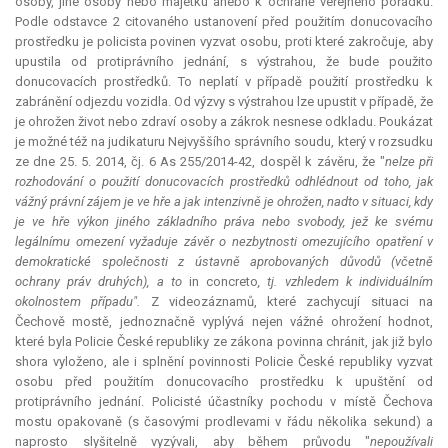
osoby, jiné osoby nebo majetku anebo k ochraně veřejného pořádku.
Podle odstavce 2 citovaného ustanovení před použitím donucovacího
prostředku je policista povinen vyzvat osobu, proti které zakročuje, aby
upustila od protiprávního jednání, s výstrahou, že bude použito
donucovacích prostředků. To neplatí v případě použití prostředku k
zabránění odjezdu vozidla. Od výzvy s výstrahou lze upustit v případě, že
je ohrožen život nebo zdraví osoby a zákrok nesnese odkladu. Poukázat
je možné též na judikaturu Nejvyššího správního soudu, který v rozsudku
ze dne 25. 5. 2014, čj. 6 As 255/2014-42, dospěl k závěru, že "
nelze při
rozhodování o použití donucovacích prostředků odhlédnout od toho, jak
vážný právní zájem je ve hře a jak intenzivně je ohrožen, nadto v situaci, kdy
je ve hře výkon jiného základního práva nebo svobody, jež ke svému
legálnímu omezení vyžaduje závěr o nezbytnosti omezujícího opatření v
demokratické společnosti z ústavně aprobovaných důvodů (včetně
ochrany práv druhých), a to
in concreto
, tj. vzhledem k individuálním
okolnostem případu".
Z videozáznamů, které zachycují situaci na
Čechově mostě, jednoznačně vyplývá nejen vážné ohrožení hodnot,
které byla Policie České republiky ze zákona povinna chránit, jak již bylo
shora vyloženo, ale i splnění povinnosti Policie České republiky vyzvat
osobu před použitím donucovacího prostředku k upuštění od
protiprávního jednání. Policisté účastníky pochodu v místě Čechova
mostu opakovaně (s časovými prodlevami v řádu několika sekund) a
naprosto slyšitelně vyzývali, aby během průvodu "
nepoužívali