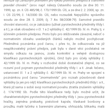
nemůže být závazným pravidlem pro výklad právního předpisu a stanovení
pravidel chování.
" (srov. např. nálezy Ústavního soudu ze dne 30. 11.
1999, sp. zn. II. ÚS 485/98, č. 173/1999 Sb. ÚS, a ze dne 2. 2. 2000, sp. zn.
I. ÚS 22/99, č. 14/2000 Sb. ÚS, nebo rozsudek Nejvyššího správního
soudu ze dne 28. 5. 2009, čj. 7 As 58/2008-79). Samotné pravidlo
chování stanovící, co je zakázáno (užívat pyrotechnické předměty třídy I.
a II.), je však obsaženo v čl. 1 a 2 vyhlášky č. 42/1999 Sb. hl. m. Prahy, tj. v
účinném právním předpisu. Proto bylo pro stěžovatele závazné, neboť o
normativním obsahu uvedených článků nebylo možné pochybovat.
Předmětná poznámka pod čarou, i přes to, že odkazovala na již
neaplikovatelný právní předpis, pak byla v dané věci podstatná ve
smyslu odkazu na jasnou, zcela konkrétní a veřejně dostupnou
klasifikaci pyrotechnických výrobků, čímž bylo pro účely vyhlášky č.
42/1999 Sb. hl. m. Prahy v rozhodné době dostatečně zřejmé, co se
rozumí pod pojmem pyrotechnické předměty třídy I. a II. Jinak řečeno,
ustanovení čl. 1 a 2 vyhlášky č. 42/1999 Sb. hl. m. Prahy ve spojení s
poznámkou pod čarou "
znormativnila
" pro rozsah působnosti dané
vyhlášky (a jen pro něj!) klasifikaci pyrotechnických předmětů třídy I. a II.,
která již sama o sobě svoji normativní povahu ztratila zrušením vyhlášky
č. 174/1992 Sb. Podle této klasifikace tedy bylo možné určit, že
charakteristickými pyrotechnickými předměty třídy I. jsou pyrotechnické
hračky, zejména prskavky, pistolové kapsle, třaskavé bonbony a
proužky, malé tyčinky s barevnými plameny, ohňopády, blikavky, malá