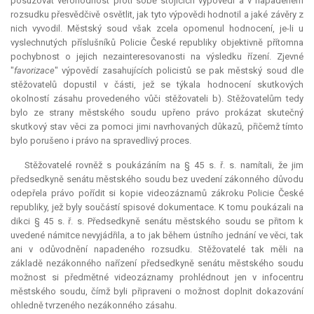
posuzovat věrohodnost proti sobě stojících výpovědí a v napadeném
rozsudku přesvědčivě osvětlit, jak tyto výpovědi hodnotil a jaké závěry z
nich vyvodil. Městský soud však zcela opomenul hodnocení, je-li u
vyslechnutých příslušníků Policie České republiky objektivně přítomna
pochybnost o jejich nezainteresovanosti na výsledku řízení. Zjevné
"
favorizace
" výpovědí zasahujících policistů se pak městský soud dle
stěžovatelů dopustil v části, jež se týkala hodnocení skutkových
okolností zásahu provedeného vůči stěžovateli b). Stěžovatelům tedy
bylo ze strany městského soudu upřeno právo prokázat skutečný
skutkový stav věci za pomoci jimi navrhovaných důkazů, přičemž tímto
bylo porušeno i právo na spravedlivý proces.
Stěžovatelé rovněž s poukázáním na § 45 s. ř. s. namítali, že jim
předsedkyně senátu městského soudu bez uvedení zákonného důvodu
odepřela právo pořídit si kopie videozáznamů zákroku Policie České
republiky, jež byly součástí spisové dokumentace. K tomu poukázali na
dikci § 45 s. ř. s. Předsedkyně senátu městského soudu se přitom k
uvedené námitce nevyjádřila, a to jak během ústního jednání ve věci, tak
ani v odůvodnění napadeného rozsudku. Stěžovatelé tak měli na
základě nezákonného nařízení předsedkyně senátu městského soudu
možnost si předmětné videozáznamy prohlédnout jen v infocentru
městského soudu, čímž byli připraveni o možnost doplnit dokazování
ohledně tvrzeného nezákonného zásahu.