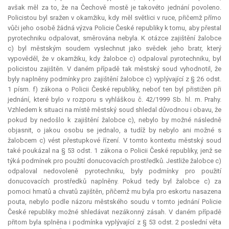
avšak měl za to, že na Čechově mostě je takovéto jednání povoleno.
Policistou byl sražen v okamžiku, kdy měl světlici v ruce, přičemž přímo
vůči jeho osobě žádná výzva Policie České republiky k tomu, aby přestal
pyrotechniku odpalovat, směrována nebyla. K otázce zajištění žalobce
c) byl městským soudem vyslechnut jako svědek jeho bratr, který
vypověděl, že v okamžiku, kdy žalobce c) odpaloval pyrotechniku, byl
policistou zajištěn. V daném případě tak městský soud vyhodnotil, že
byly naplněny podmínky pro zajištění žalobce c) vyplývající z § 26 odst.
1 písm. f) zákona o Policii České republiky, neboť ten byl přistižen při
jednání, které bylo v rozporu s vyhláškou č. 42/1999 Sb. hl. m. Prahy.
Vzhledem k situaci na místě městský soud shledal důvodnou i obavu, že
pokud by nedošlo k zajištění žalobce c), nebylo by možné následně
objasnit, o jakou osobu se jednalo, a tudíž by nebylo ani možné s
žalobcem c) vést přestupkové řízení. V tomto kontextu městský soud
také poukázal na § 53 odst. 1 zákona o Policii České republiky, jenž se
týká podmínek pro použití donucovacích prostředků. Jestliže žalobce c)
odpaloval nedovoleně pyrotechniku, byly podmínky pro použití
donucovacích prostředků naplněny. Pokud tedy byl žalobce c) za
pomoci hmatů a chvatů zajištěn, přičemž mu byla pro eskortu nasazena
pouta, nebylo podle názoru městského soudu v tomto jednání Policie
České republiky možné shledávat nezákonný zásah. V daném případě
přitom byla splněna i podmínka vyplývající z § 53 odst. 2 poslední věta