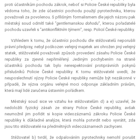
proti účastníkům pochodu zákrok, neboť si Policie České republiky byla
vědoma toho, že zde účastníci pochodu použijí pyrotechniku, kterou
považovali za povolenou. S přílišným formalismem dle jejich názoru pak
městský soud odmítl také "
gentlemanskou dohodu
", kterou pořadatelé
pochodu uzavřeli s "
antikonfliktním týmem
", resp. Policií České republiky.
Vzhledem k tomu, že účastníci pochodu dle stěžovatelů neporušili
právní předpisy, nebyl poškozen veřejný majetek ani ohrožen jiný veřejný
statek, stěžovatelé považovali způsob provedení zásahu Policie České
republiky za zjevně nepřiměřený. Jediným pochybením na straně
účastníků pochodu tak bylo nerespektování protiprávních pokynů
příslušníků Policie České republiky. K tomu stěžovatelé uvedli, že
neuposlechnutí výzvy Policie České republiky nemůže být nezákonné v
případě, že výzva orgánu veřejné moci odporuje základním právům,
která mají lidé zaručena ústavním pořádkem.
Městský soud sice ve vztahu ke stěžovatelům d) a e) uzavřel, že
nedoložili fyzický zásah ze strany Police České republiky, avšak
neumožnil jim pořídit si kopie videozáznamů zákroku Policie České
republiky k důkladné analýze, která mohla potvrdit nebo vyvrátit, zda
jsou tito stěžovatelé na předmětných videozáznamech zachyceni.
Stěžovatel b) tvrdil, že odpalováním pyrotechniky nemohl porušit