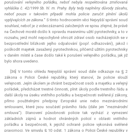
porušování veřejného pořádku, neboť nebyla respektována zmiňovaná
vyhláška č. 42/1999 Sb. hl. m. Prahy. Byly tedy naplněny důvody zásahu,
neboť pouze v takovém případě mohla policie zaručit plnění úkolů
vyplývajících ze zákona.
" S tímto hodnocením věci Nejvyšší správní soud
souhlasí, neboť je z videozáznamů založených ve spisu zřejmé, že právě
na Čechově mostě došlo k opravdu masivnímu užití pyrotechniky, a to v
rozsahu, jenž mohl nepochybně ohrozit zdraví osob nacházejících se v
bezprostřední blízkosti jejího odpalování (popř. odhazování), jakož i
poškodit majetek zasažený pyrotechnikou, přičemž užitím pyrotechniky
v daném místě a čase došlo také k porušení veřejného pořádku, jak již
bylo shora uvedeno.
[36] V tomto ohledu Nejvyšší správní soud dále odkazuje na § 2
zákona o Policii České republiky, který stanoví, že policie slouží
veřejnosti. Jejím úkolem je chránit bezpečnost osob a majetku a veřejný
pořádek, předcházet trestné činnosti, plnit úkoly podle trestního řádu a
další úkoly na úseku vnitřního pořádku a bezpečnosti svěřené jí zákony,
přímo použitelnými předpisy Evropské unie nebo mezinárodními
smlouvami, které jsou součástí právního řádu (dále jen "
mezinárodní
smlouva
"). Stanovení působnosti policie tak vychází z vymezení
základních zájmů a hodnot chráněných policií v oblasti vnitřního
pořádku a bezpečnosti, k jejichž ochraně policie vykonává svěřené
pravomoci. Ve smyslu § 10 odst. 1 zákona o Policii České republiky v