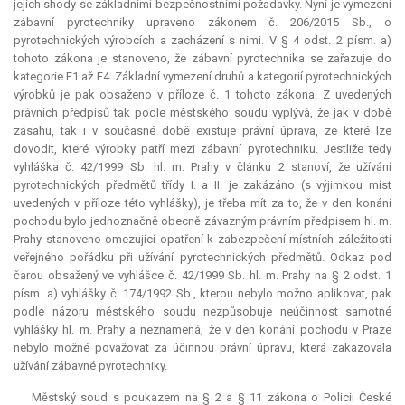
jejich shody se základními bezpečnostními požadavky. Nyní je vymezení
zábavní pyrotechniky upraveno zákonem č. 206/2015 Sb., o
pyrotechnických výrobcích a zacházení s nimi. V § 4 odst. 2 písm. a)
tohoto zákona je stanoveno, že zábavní pyrotechnika se zařazuje do
kategorie F1 až F4. Základní vymezení druhů a kategorií pyrotechnických
výrobků je pak obsaženo v příloze č. 1 tohoto zákona. Z uvedených
právních předpisů tak podle městského soudu vyplývá, že jak v době
zásahu, tak i v současné době existuje právní úprava, ze které lze
dovodit, které výrobky patří mezi zábavní pyrotechniku. Jestliže tedy
vyhláška č. 42/1999 Sb. hl. m. Prahy v článku 2 stanoví, že užívání
pyrotechnických předmětů třídy I. a II. je zakázáno (s výjimkou míst
uvedených v příloze této vyhlášky), je třeba mít za to, že v den konání
pochodu bylo jednoznačně obecně závazným právním předpisem hl. m.
Prahy stanoveno omezující opatření k zabezpečení místních záležitostí
veřejného pořádku při užívání pyrotechnických předmětů. Odkaz pod
čarou obsažený ve vyhlášce č. 42/1999 Sb. hl. m. Prahy na § 2 odst. 1
písm. a) vyhlášky č. 174/1992 Sb., kterou nebylo možno aplikovat, pak
podle názoru městského soudu nezpůsobuje neúčinnost samotné
vyhlášky hl. m. Prahy a neznamená, že v den konání pochodu v Praze
nebylo možné považovat za účinnou právní úpravu, která zakazovala
užívání zábavné pyrotechniky.
Městský soud s poukazem na § 2 a § 11 zákona o Policii České