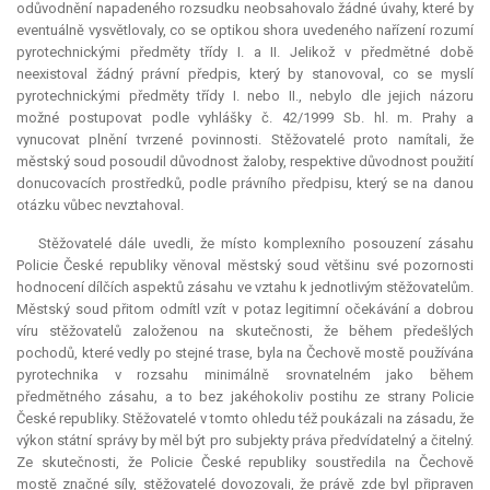
odůvodnění napadeného rozsudku neobsahovalo žádné úvahy, které by
eventuálně vysvětlovaly, co se optikou shora uvedeného nařízení rozumí
pyrotechnickými předměty třídy I. a II. Jelikož v předmětné době
neexistoval žádný právní předpis, který by stanovoval, co se myslí
pyrotechnickými předměty třídy I. nebo II., nebylo dle jejich názoru
možné postupovat podle vyhlášky č. 42/1999 Sb. hl. m. Prahy a
vynucovat plnění tvrzené povinnosti. Stěžovatelé proto namítali, že
městský soud posoudil důvodnost žaloby, respektive důvodnost použití
donucovacích prostředků, podle právního předpisu, který se na danou
otázku vůbec nevztahoval.
Stěžovatelé dále uvedli, že místo komplexního posouzení zásahu
Policie České republiky věnoval městský soud většinu své pozornosti
hodnocení dílčích aspektů zásahu ve vztahu k jednotlivým stěžovatelům.
Městský soud přitom odmítl vzít v potaz legitimní očekávání a dobrou
víru stěžovatelů založenou na skutečnosti, že během předešlých
pochodů, které vedly po stejné trase, byla na Čechově mostě používána
pyrotechnika v rozsahu minimálně srovnatelném jako během
předmětného zásahu, a to bez jakéhokoliv postihu ze strany Policie
České republiky. Stěžovatelé v tomto ohledu též poukázali na zásadu, že
výkon státní správy by měl být pro subjekty práva předvídatelný a čitelný.
Ze skutečnosti, že Policie České republiky soustředila na Čechově
mostě značné síly, stěžovatelé dovozovali, že právě zde byl připraven