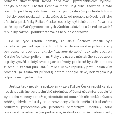
poměrně dramatickou, neboť odpalování pyrotechnických výrobků
nebylo ojedinělé. Prostor Čechova mostu byl silně zadýmen a toto
působilo problémy s dýcháním samotným účastníkům pochodu. K tomu
městský soud poukázal na skutečnost, že od počátku průvodu byli jeho
účastníci příslušníky Policie České republiky slyšitelně upozorňováni na
to, že je používání pyrotechnických výrobků zakázáno a že Policie České
republiky zakročí, pokud tento zákaz nebude dodržován.
Co se týče žalobní námitky, že šířka Čechova mostu byla
zaparkovanými policejními automobily rozdělena na dvě poloviny, kdy
byli účastníci pochodu fakticky "
uzavřeni do kotle
", pak toto opatření
Krajské ředitelství policie hl. m. Prahy dle názoru městského soudu zcela
logicky vysvětlilo, když uvedlo jasné důvody, pro které byla šířka mostu
zúžena. K zásahu příslušníků Policie České republiky proti účastníkům
pochodu (a zastavení průvodu) přitom nedošlo dříve, než začala být
odpalována pyrotechnika.
Jestliže tedy nebyly respektovány výzvy Policie České republiky, aby
nebyly používány pyrotechnické předměty, přičemž účastníky odpalující
pyrotechniku nebylo možné jednoduše od ostatních účastníků průvodu
oddělit, shledal městský soud provedený zákrok směřující k ukončení
používání pyrotechnických předmětů přiměřeným. Městský soud
považoval za jednoznačně prokázané, že došlo k ohrožení zdraví osob,