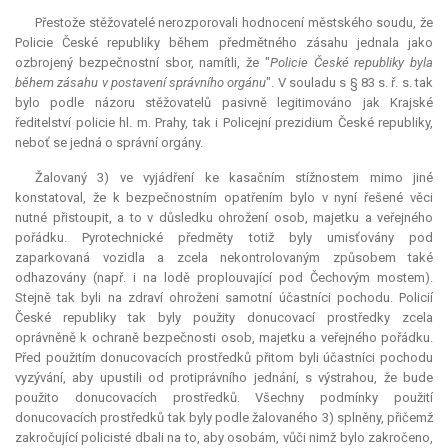
Přestože stěžovatelé nerozporovali hodnocení městského soudu, že
Policie České republiky během předmětného zásahu jednala jako
ozbrojený bezpečnostní sbor, namítli, že "
Policie České republiky byla
během zásahu v postavení správního orgánu
". V souladu s § 83 s. ř. s. tak
bylo podle názoru stěžovatelů pasivně legitimováno jak Krajské
ředitelství policie hl. m. Prahy, tak i Policejní prezidium České republiky,
neboť se jedná o správní orgány.
Žalovaný 3) ve vyjádření ke kasačním stížnostem mimo jiné
konstatoval, že k bezpečnostním opatřením bylo v nyní řešené věci
nutné přistoupit, a to v důsledku ohrožení osob, majetku a veřejného
pořádku. Pyrotechnické předměty totiž byly umisťovány pod
zaparkovaná vozidla a zcela nekontrolovaným způsobem také
odhazovány (např. i na lodě proplouvající pod Čechovým mostem).
Stejně tak byli na zdraví ohroženi samotní účastníci pochodu. Policií
České republiky tak byly použity donucovací prostředky zcela
oprávněně k ochraně bezpečnosti osob, majetku a veřejného pořádku.
Před použitím donucovacích prostředků přitom byli účastníci pochodu
vyzývání, aby upustili od protiprávního jednání, s výstrahou, že bude
použito donucovacích prostředků. Všechny podmínky použití
donucovacích prostředků tak byly podle žalovaného 3) splněny, přičemž
zakročující policisté dbali na to, aby osobám, vůči nimž bylo zakročeno,