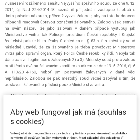
v usnesení rozšířeného senátu Nejvyššího správního soudu ze dne 9. 12.
2014, čj. Nad 224/2014-53, seznámil při jednání zástupce žalobců s
tímto právním názorem, přičemž vyzval žalobce, aby na toto hodnocení
případně reagovali úpravou označení žalovaného. Žalobci však setrvali
na svém názoru, že jako žalovaní v daném případě vystupují jak
Ministerstvo vnitra, tak Policejní prezidium České republiky i Krajské
ředitelství policie hl. m. Prahy. S ohledem na § 83 s. ř. s. městský soud
následně uzavřel, že za žalovaného je třeba považovat Ministerstvo
vnitra jako správní orgán, který Policii České republiky řídí. Nebyla tak
dána pasivní legitimace u žalovaných 2) a 3). Městský soud proto žalobu
proti těmto dvěma žalovaným zamítl rozsudkem ze dne 19. 5. 2016, čj. 6
A 110/2014-160, neboť jim postavení žalovaných v dané věci
nepříslušelo. Žalobou se pak městský soud věcně zabýval s tím, že
postavení žalovaného přísluší pouze Ministerstvu vnitra.
Městský soud poté uvedl, že se žalobci domáhali ochrany před
nezákonným zásahem, jednak z důvodů, které se týkaly všech žalobců,
a jednak následně vždy zdůraznili další konkrétní důvody ve vztahu ke
Aby web fungoval jak má (souhlas
svým osobám. Předně žalobci společně namítli, že právní předpisy
s cookies)
obsahující definici toho, co se rozumí pyrotechnickými předměty, byly v
rozhodné době neaplikovatelné, a proto nebylo možné považovat zákaz
používání pyrotechniky vyplývající z vyhlášky č. 42/1999 Sb. hl. m. Prahy
Vážený návštěvníku, snažíme se ze všech sil přinášet vysokou úroveň uživatelského
komfortu při používání našich webových stránek. Mezi základní předpoklady patří
za účinný. Žalobci vycházeli z rozsudku ze dne 23. 3. 2010, čj. 4 As