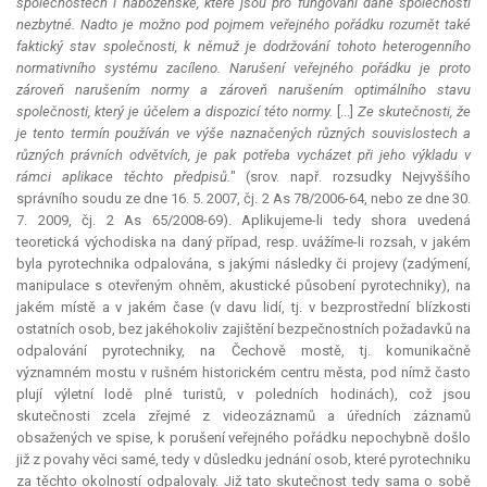
společnostech i náboženské, které jsou pro fungování dané společnosti
nezbytné. Nadto je možno pod pojmem veřejného pořádku rozumět také
faktický stav společnosti, k němuž je dodržování tohoto heterogenního
normativního systému zacíleno. Narušení veřejného pořádku je proto
zároveň narušením normy a zároveň narušením optimálního stavu
společnosti, který je účelem a dispozicí této normy.
[...]
Ze skutečnosti, že
je tento termín používán ve výše naznačených různých souvislostech a
různých právních odvětvích, je pak potřeba vycházet při jeho výkladu v
rámci aplikace těchto předpisů.
" (srov. např. rozsudky Nejvyššího
správního soudu ze dne 16. 5. 2007, čj. 2 As 78/2006-64, nebo ze dne 30.
7. 2009, čj. 2 As 65/2008-69). Aplikujeme-li tedy shora uvedená
teoretická východiska na daný případ, resp. uvážíme-li rozsah, v jakém
byla pyrotechnika odpalována, s jakými následky či projevy (zadýmení,
manipulace s otevřeným ohněm, akustické působení pyrotechniky), na
jakém místě a v jakém čase (v davu lidí, tj. v bezprostřední blízkosti
ostatních osob, bez jakéhokoliv zajištění bezpečnostních požadavků na
odpalování pyrotechniky, na Čechově mostě, tj. komunikačně
významném mostu v rušném historickém centru města, pod nímž často
plují výletní lodě plné turistů, v poledních hodinách), což jsou
skutečnosti zcela zřejmé z videozáznamů a úředních záznamů
obsažených ve spise, k porušení veřejného pořádku nepochybně došlo
již z povahy věci samé, tedy v důsledku jednání osob, které pyrotechniku
za těchto okolností odpalovaly. Již tato skutečnost tedy sama o sobě