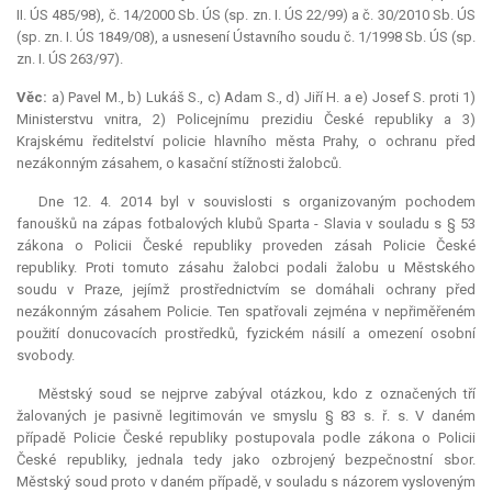
II. ÚS 485/98), č. 14/2000 Sb. ÚS (sp. zn. I. ÚS 22/99) a č. 30/2010 Sb. ÚS
(sp. zn. I. ÚS 1849/08), a usnesení Ústavního soudu č. 1/1998 Sb. ÚS (sp.
zn. I. ÚS 263/97).
Věc:
a)
Pavel M., b) Lukáš S., c) Adam S., d) Jiří H. a e) Josef S. proti 1)
Ministerstvu vnitra, 2) Policejnímu prezidiu České republiky a 3)
Krajskému ředitelství policie hlavního města Prahy, o ochranu před
nezákonným zásahem, o kasační stížnosti žalobců.
Dne 12. 4. 2014 byl v souvislosti s organizovaným pochodem
fanoušků na zápas fotbalových klubů Sparta - Slavia v souladu s § 53
zákona o Policii České republiky proveden zásah Policie České
republiky. Proti tomuto zásahu žalobci podali žalobu u Městského
soudu v Praze, jejímž prostřednictvím se domáhali ochrany před
nezákonným zásahem Policie. Ten spatřovali zejména v nepřiměřeném
použití donucovacích prostředků, fyzickém násilí a omezení osobní
svobody.
Městský soud se nejprve zabýval otázkou, kdo z označených tří
žalovaných je pasivně legitimován ve smyslu § 83 s. ř. s. V daném
případě Policie České republiky postupovala podle zákona o Policii
České republiky, jednala tedy jako ozbrojený bezpečnostní sbor.
Městský soud proto v daném případě, v souladu s názorem vysloveným