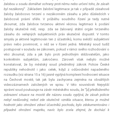
žalobou u soudu domáhat ochrany proti němu nebo určení toho, že zásah
byl nezákonný
". Základem žalobní legitimace je tak v případě zásahové
žaloby žalobcovo tvrzení o nezákonném zásahu a jeho důsledcích v
žalobcově právní sféře. V průběhu soudního řízení je tedy nutné
zkoumat, zda žalobce tvrzenou aktivní věcnou legitimaci k podání
žaloby skutečně měl, resp. zda se žalovaný státní orgán tvrzeného
zásahu do veřejných subjektivních práv skutečně dopustil. V tomto
smyslu je aktivně legitimován ten z účastníků, komu svědčí subjektivní
právo nebo povinnost, o něž se v řízení jedná. Městský soud tudíž
postupoval v souladu se zákonem, pokud v rámci svého rozhodování o
věci zkoumal, zda a jak bylo proti jednotlivým stěžovatelům, jako
konkrétním subjektům, zakročeno. Zároveň však nebylo možné
konstatovat, že by městský soud předmětný zákrok Policie České
republiky nehodnotil i jako celek, když z odůvodnění napadeného
rozsudku (viz strana 15 a 16) jasně vyplývá komplexní hodnocení situace
na Čechově mostě, tak jak byla zachycena zejména na obsáhlých
videozáznamech založených ve spisu. V této souvislosti Nejvyšší
správní soud poukazuje na závěr městského soudu, že "[z]
předloženého
zobrazení situace na mostě dle názoru soudu vyplývá, že zásah policie
nebyl nedůvodný, neboť zde skutečně vznikla situace, kterou je možné
hodnotit jako ohrožení zdraví účastníků pochodu, bylo zdokumentováno i
případné ohrožení majetku, navíc bylo zcela zřejmé, že dochází k