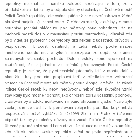
republiky neuznal ani námitku žalobců spočívající v tom, že v
předcházejících letech bylo odpalování pyrotechniky na Čechově mostě
Policií České republiky tolerováno, přičemž zde nezpůsobovalo žádné
ohrožení majetku či zdraví osob. Z videozáznamů, které byly v rámci
soudního jednání shlédnuty, pak městský soud vyhodnotil, že na
Čechově mostě došlo k masivnímu použití pyrotechniky. Zřetelně zde
bylo vidět, že pyrotechnické výrobky drží někteří z účastníků průvodu v
bezprostřední blízkosti ostatních, a tudíž nebylo podle názoru
městského soudu možné vyloučit nebezpečí, že dojde ke zranění
samotných účastníků pochodu. Dále městský soud upozornil na
skutečnost, že z jednoho ze snímků předložených Policií České
republiky je zřejmé, že pyrotechnické předměty letí z mostu dolů v
okamžiku, kdy pod ním proplouvá loď. Z předloženého zobrazení
situace na Čechově mostě tak městský soud dospěl k závěru, že zásah
Policie České republiky nebyl nedůvodný, neboť zde skutečně vznikl
stav, který bylo možné hodnotit jako ohrožení zdraví účastníků pochodu,
a zároveň bylo zdokumentováno i možné ohrožení majetku. Navíc bylo
zcela jasné, že dochází k porušování veřejného pořádku, když nebyla
respektována právě vyhláška č. 42/1999 Sb. hl. m. Prahy. V řešeném
případě tak byly naplněny důvody pro zásah Policie České republiky.
Obecně pak městský soud konstatoval, že situace na mostě v okamžiku,
kdy zákrok Policie České republiky začal, se jevila nepřehlednou a