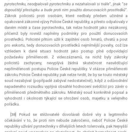
pyrotechniku, neodpalovali pyrotechniku a nezahalovali si tváře
", jinak "
se
dopouštějí přestupku a bude proti nim použito donucovacích prostředků
".
Zákrok policistů proti osobám, které nedbaly předem učiněné a
opakované zákonné výzvy Policie České republiky, a přesto odpalovaly v
daném místě a čase pyrotechniku, tak nelze hodnotit jako nezákonný,
přičemž byly rovněž naplněny podmínky pro použití donucovacích
prostředků. Policisté přitom užili k zajištění osob hmatů, chvatů a pout
pro eskortu, tedy donucovacích prostředků nejmírnější povahy, což lze
vzhledem k dané situaci hodnotit jako postup plně odpovídající
požadavku přiměřenosti. Z videozáznamů, na nichž byly zákroky
policistů zachyceny, nevyplývá žádná skutečnost nasvědčující
nepřiměřenosti postupu Policie České republiky. V otázce přiměřenosti
zákroku Policie České republiky pak nelze tvrdit, že by se touto městský
soud nezabýval (popřípadě zabýval nedostatečně), když z odůvodnění
napadeného rozsudku vyplývá obsáhlé hodnocení svědčící pro závěr o
přiměřenosti předmětného zákroku. Městský soud konkrétně popsal a
vyhodnotil i okolnosti týkající se ohrožení osob, majetku a veřejného
pořádku.
[38] Pokud se stěžovatelé dovolávali dobré víry a legitimního
očekávání v to, že proti nim nebude zakročeno, neboť Policie České
republiky užívání pyrotechniky v dřívějších letech tolerovala, pak Nejvyšší