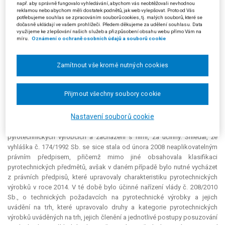
např. aby správně fungovalo vyhledávání, abychom vás neobtěžovali nevhodnou
17/2009-62, ve kterém Nejvyšší správní soud vyslovil závěr, že vyhláška
reklamou nebo abychom měli dostatek podnětů, jak web vylepšovat. Proto od Vás
potřebujeme souhlas se zpracováním souborů cookies, tj. malých souborů, které se
č. 174/1992 Sb., o pyrotechnických výrobcích a zacházení s nimi, je od
dočasně ukládají ve vašem prohlížeči. Předem děkujeme za udělení souhlasu. Data
31. 1. 2008 neaplikovatelným, tedy neúčinným právním předpisem. S
využijeme ke zlepšování našich služeb a přizpůsobení obsahu webu přímo Vám na
ohledem na tento závěr podle žalobců neexistoval v době zásahu žádný
míru.
Oznámení o ochraně osobních údajů a souborů cookie
aplikovatelný právní předpis, který by vymezoval, co jsou pyrotechnické
předměty třídy I. a II. V důsledku toho je předmět zákazu obsažený v
Zamítnout vše kromě nutných cookies
článku 2 vyhlášky č. 42/1999 Sb. hl. m. Prahy neúčinný a zákaz užívání
pyrotechnických předmětů nebyl stanoven.
Přijmout všechny soubory cookie
Městský soud se neztotožnil především s námitkou žalobců, že
právní předpisy obsahující definici pyrotechnických předmětů byly v
Nastavení souborů cookie
rozhodné době neaplikovatelné, a proto nebylo možné považovat zákaz
používání pyrotechniky vyplývající z vyhlášky č. 174/1992 Sb., o
pyrotechnických výrobcích a zacházení s nimi, za účinný. Shledal, že
vyhláška č. 174/1992 Sb. se sice stala od února 2008 neaplikovatelným
právním předpisem, přičemž mimo jiné obsahovala klasifikaci
pyrotechnických předmětů, avšak v daném případě bylo nutné vycházet
z právních předpisů, které upravovaly charakteristiku pyrotechnických
výrobků v roce 2014. V té době bylo účinné nařízení vlády č. 208/2010
Sb., o technických požadavcích na pyrotechnické výrobky a jejich
uvádění na trh, které upravovalo druhy a kategorie pyrotechnických
výrobků uváděných na trh, jejich členění a jednotlivé postupy posuzování