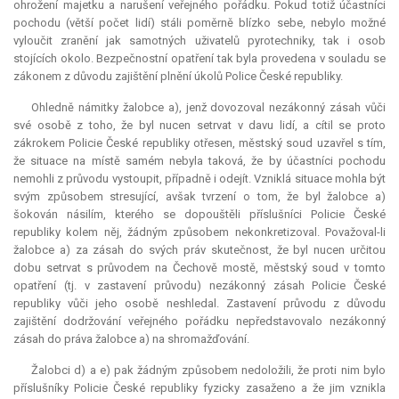
ohrožení majetku a narušení veřejného pořádku. Pokud totiž účastníci
pochodu (větší počet lidí) stáli poměrně blízko sebe, nebylo možné
vyloučit zranění jak samotných uživatelů pyrotechniky, tak i osob
stojících okolo. Bezpečnostní opatření tak byla provedena v souladu se
zákonem z důvodu zajištění plnění úkolů Police České republiky.
Ohledně námitky žalobce a), jenž dovozoval nezákonný zásah vůči
své osobě z toho, že byl nucen setrvat v davu lidí, a cítil se proto
zákrokem Policie České republiky otřesen, městský soud uzavřel s tím,
že situace na místě samém nebyla taková, že by účastníci pochodu
nemohli z průvodu vystoupit, případně i odejít. Vzniklá situace mohla být
svým způsobem stresující, avšak tvrzení o tom, že byl žalobce a)
šokován násilím, kterého se dopouštěli příslušníci Policie České
republiky kolem něj, žádným způsobem nekonkretizoval. Považoval-li
žalobce a) za zásah do svých práv skutečnost, že byl nucen určitou
dobu setrvat s průvodem na Čechově mostě, městský soud v tomto
opatření (tj. v zastavení průvodu) nezákonný zásah Policie České
republiky vůči jeho osobě neshledal. Zastavení průvodu z důvodu
zajištění dodržování veřejného pořádku nepředstavovalo nezákonný
zásah do práva žalobce a) na shromažďování.
Žalobci d) a e) pak žádným způsobem nedoložili, že proti nim bylo
příslušníky Policie České republiky fyzicky zasaženo a že jim vznikla