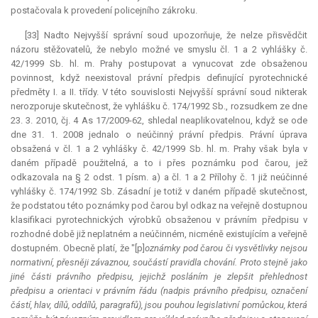
postačovala k provedení policejního zákroku.
[33] Nadto Nejvyšší správní soud upozorňuje, že nelze přisvědčit
názoru stěžovatelů, že nebylo možné ve smyslu čl. 1 a 2 vyhlášky č.
42/1999 Sb. hl. m. Prahy postupovat a vynucovat zde obsaženou
povinnost, když neexistoval právní předpis definující pyrotechnické
předměty I. a II. třídy. V této souvislosti Nejvyšší správní soud nikterak
nerozporuje skutečnost, že vyhlášku č. 174/1992 Sb., rozsudkem ze dne
23. 3. 2010, čj. 4 As 17/2009-62, shledal neaplikovatelnou, když se ode
dne 31. 1. 2008 jednalo o neúčinný právní předpis. Právní úprava
obsažená v čl. 1 a 2 vyhlášky č. 42/1999 Sb. hl. m. Prahy však byla v
daném případě použitelná, a to i přes poznámku pod čarou, jež
odkazovala na § 2 odst. 1 písm. a) a čl. 1 a 2 Přílohy č. 1 již neúčinné
vyhlášky č. 174/1992 Sb. Zásadní je totiž v daném případě skutečnost,
že podstatou této poznámky pod čarou byl odkaz na veřejně dostupnou
klasifikaci pyrotechnických výrobků obsaženou v právním předpisu v
rozhodné době již neplatném a neúčinném, nicméně existujícím a veřejně
dostupném. Obecně platí, že "[p]
oznámky pod čarou či vysvětlivky nejsou
normativní, přesněji závaznou, součástí pravidla chování. Proto stejně jako
jiné části právního předpisu, jejichž posláním je zlepšit přehlednost
předpisu a orientaci v právním řádu (nadpis právního předpisu, označení
částí, hlav, dílů, oddílů, paragrafů), jsou pouhou legislativní pomůckou, která