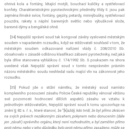
ohnivá kola a fontány, létající motýli, bouchací kuličky a vystřelovací
konfety. Charakteristickými pyrotechnickými předměty třídy II. jsou pak
zejména římské svíce, fontány, gejzíry, petardy, minivýbušky, vystřelovací
pouzdra, rakety s náplní barevných světlic nebo výbuškové slože,
barevné dýmy a bengálské ohně.
[34] Nejvyšší správní soud tak korigoval závěry vyslovené městským
soudem v napadeném rozsudku, když se stěžovateli souhlasil v tom, že
městským soudem odkazované nařízení vlády č. 208/2010 Sb.
obsahovalo v zásadě odlišnou klasifikaci zábavní pyrotechniky, než jaká
byla dříve stanovena vyhláškou č. 174/1992 Sb. S poukazem na shora
uvedené však Nejvyšší správní soud v tomto nesprávném právním
názoru městského soudu neshledal vadu mající vliv na zákonnost jeho
rozsudku.
[35] Pokud jde o stížní námitku, že městský soud namísto
komplexního posouzení zásahu Policie České republiky věnoval většinu
své pozornosti hodnocení dílčích aspektů zásahu ve vztahu k
jednotlivým stěžovatelům, Nejvyšší správní soud k tomu upozorňuje na
znění § 82 s. ř. s., které stanoví, že "[k]
aždý, kdo tvrdí, že byl přímo zkrácen
na svých právech nezákonným zásahem, pokynem nebo donucením (dále
jen ‚zásah') správního orgánu, který není rozhodnutím, a byl zaměřen přímo
proti němu nebo v jeho důsledku bylo proti němu přímo zasaženo, může se