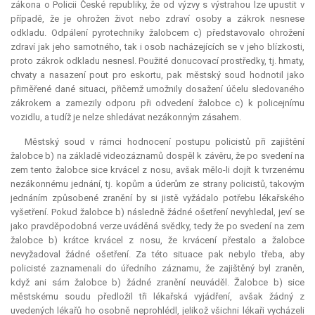
zákona o Policii České republiky, že od výzvy s výstrahou lze upustit v
případě, že je ohrožen život nebo zdraví osoby a zákrok nesnese
odkladu. Odpálení pyrotechniky žalobcem c) představovalo ohrožení
zdraví jak jeho samotného, tak i osob nacházejících se v jeho blízkosti,
proto zákrok odkladu nesnesl. Použité donucovací prostředky, tj. hmaty,
chvaty a nasazení pout pro eskortu, pak městský soud hodnotil jako
přiměřené dané situaci, přičemž umožnily dosažení účelu sledovaného
zákrokem a zamezily odporu při odvedení žalobce c) k policejnímu
vozidlu, a tudíž je nelze shledávat nezákonným zásahem.
Městský soud v rámci hodnocení postupu policistů při zajištění
žalobce b) na základě videozáznamů dospěl k závěru, že po svedení na
zem tento žalobce sice krvácel z nosu, avšak mělo-li dojít k tvrzenému
nezákonnému jednání, tj. kopům a úderům ze strany policistů, takovým
jednáním způsobené zranění by si jistě vyžádalo potřebu lékařského
vyšetření. Pokud žalobce b) následně žádné ošetření nevyhledal, jeví se
jako pravděpodobná verze uváděná svědky, tedy že po svedení na zem
žalobce b) krátce krvácel z nosu, že krvácení přestalo a žalobce
nevyžadoval žádné ošetření. Za této situace pak nebylo třeba, aby
policisté zaznamenali do úředního záznamu, že zajištěný byl zraněn,
když ani sám žalobce b) žádné zranění neuváděl. Žalobce b) sice
městskému soudu předložil tři lékařská vyjádření, avšak žádný z
uvedených lékařů ho osobně neprohlédl, jelikož všichni lékaři vycházeli