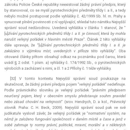
zákroku Policie České republiky neexistoval žádný právní předpis, který
by stanovoval, co se myslí pyrotechnickými předměty třídy I. a II., a tedy
nebylo možné postupovat podle vyhlášky č. 42/1999 Sb. hl. m. Prahy a
vynucovat plnění povinnosti z ní vyplývající, shledal tuto námitku Nejvyšší
správní soud nedůvodnou. Uvedená vyhláška v článku 1 stanoví, že "
[u]
žívání pyrotechnických předmětů třídy I. a II. je činností, která by mohla
narušit veřejný pořádek v hlavním městě Praze
". Článek 2 této vyhlášky
dále upravuje, že "[u]
žívání pyrotechnických předmětů třídy I. a II. je
zakázáno s výjimkou míst, uvedených v příloze této vyhlášky
". Oba
citované články přitom obsahují odkaz na poznámku pod čarou, která
uvádí § 2 odst. 1 písm. a) vyhlášky č. 174/1992 Sb., o pyrotechnických
výrobcích a zacházení s nimi, a čl. 1 a 2 Přílohy č. 1 téže vyhlášky.
[32] V tomto kontextu Nejvyšší správní soud poukazuje na
skutečnost, že žádný právní předpis pojem "
veřejný pořádek
" nedefinuje.
Podle právnického slovníku je veřejný pořádek "
právním předpisem
neurčený pojem, který v obecném smyslu představuje souhrn pravidel
nebo zásad chování na veřejnosti
" (srov. Hendrych, D. a kol.,
Právnický
slovník.
Praha: C. H. Beck, 2009). Nejvyšší správní soud pak ve své
judikatuře vyslovil závěr, že veřejný pořádek je "
normativní systém, na
němž je založeno fungování společnosti v daném místě a čase a jenž v
sobě zahrnuje ty normy právní, politické, mravní, morální a v některých