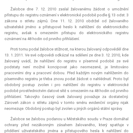
Žalobce dne 7. 12. 2010 zaslal žalovanému žádost o umožnění
přístupu do registru oznámení v elektronické podobě podle § 13 odst. 3
zákona o střetu zájmů. Dne 11. 12. 2010 obdržel od žalovaného
uživatelské jméno a přístupové heslo k nahlížení do elektronického
registru, avšak s omezením přístupu do elektronického registru
oznámení na 48 hodin od prvního přihlášení.
Proti tomu podal žalobce stížnost, na kterou žalovaný odpověděl dne
13. 1. 2011. Ve své odpovědi odkázal na sdělení ze dne 3. 12. 2010, kde
žalovaný uvádí, že nahlížení do registru v písemné podobě ze své
podstaty není možné koncipovat jako neomezené, je limitováno
pracovními dny a pracovní dobou. Před každým novým nahlížením do
písemného registru je třeba znovu podat žádost o nahlédnutí. Proto byl
obdobný postup zvolen i pro nahlížení do registru v elektronické
podobě prostřednictvím datové sítě s omezením na 48 hodin od prvního
přihlášení. Takovýto časový úsek žalovaný považuje za dostatečný.
Zároveň zákon o střetu zájmů v tomto směru evidenční orgány nijak
neomezuje. Obdobný postup byl zvolen u jiných orgánů státní správy.
Žalobce se žalobou podanou u Městského soudu v Praze domáhal
ochrany před nezákonným zásahem žalovaného, který spatřuje v
přidělení uživatelského jména a přístupového hesla k nahlížení do