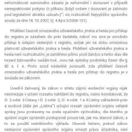
neformálnosti samotného zásahu je neformální i donucení v případě
nerespektování pokynu či příkazu (když ovšem i donucení je zahrnuto
pod legislativní zkratku »
zásah
«)‘“; viz rozhodnutí Nejvyššího správního
soudu ze dne 18. 10. 2007, čj. 4 Aps 5/2006-151).
Přidělení časově omezeného uživatelského jména a hesla pro přístup
do registru je zásahem do práv žadatele, neboť mu sice je umožněn
přístup k údajům vedených v registru, avšak jen na dobu omezenou
platností uživatelského jména a hesla. Přidělení uživatelského jména a
hesla není rozhodnutím, je zaměřeno přímo proti žalobci a tento stav dle
tvrzení žalovaného nadále trvá. Jsou tak splněny podmínky řízení dle §
82 s. ř. s. Proto soud následně posoudil, zda přidělení časově
omezeného uživatelského jména a hesla pro přístup do registru je v
souladu se zákonem.
Uvedl-li žalovaný, že zákon o střetu zájmů evidenční orgány nijak
neomezuje v určení rozsahu nahlížení do registru, nutno konstatovat, že
čl. 2 odst. 3 Ústavy i čl. 2 odst. 2, čl. 4 odst. 1 a 4 Listiny základních práv
a svobod (dále jen „Listina“) určující rozsah oprávnění orgánu veřejné
správy jsou postaveny na zcela opačném východisku, dle kterého je
správní orgán oprávněn postupovat pouze tak, jak mu stanoví zákon, a
to za použití restriktivního výkladu. Obecně řečeno, pokud zákon
nestanoví oprávnění správního orgánu omezit právo účastníka, není