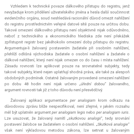
Vzhledem k technické povaze dálkového přístupu do registru, jenž
nevyžaduje krom přidělení uživatelského jména a hesla další součinnost
evidenčního orgánu, soud neshledává racionální důvod omezit nahlížení
do registru prostřednictvím veřejné datové sítě pouze na určitou dobu.
Takové omezení dálkového přístupu není objektivně nijak odůvodněno,
neboť z technického a ekonomického hlediska zde není překážek
zpřístupnit registr bez jakéhokoliv omezení doby přístupu do registru.
Argumentuje-li žalovaný postavením žadatele při osobním nahlížení,
přehlíží odlišná východiska žadatele o osobní nahlížení a žadatele o
dálkové nahlížení, který není nijak omezen co do času i místa nahlížení.
Zásadu rovnosti lze aplikovat pouze na srovnatelné subjekty, tedy
takové subjekty, které nejen uplatňují shodná práva, ale také za alespoň
obdobných podmínek. Ostatně žalovaným provedené omezení nahlížení
po dobu 48 hodin není nijak určeno „
úřední dobou
“ žalovaného,
argument rovnosti tak již z toho důvodu není přesvědčivý.
Žalovaný aplikaci argumentace
per analogiam
krom odkazu na
důvodovou zprávu blíže nespecifikoval, není zřejmé, v jakém rozsahu
měl být uplatněn argument
per analogiam
legis
nebo
per analogiam
iuris
.
Lze usuzovat, že žalovaný namítl „
skutkovou analogii
“, tedy srovnání
postavení žalobce se žadatelem o osobní nahlížení. „
Skutková analogie
“
však není výkladovou metodou zákona, lze setrvat u žalovaným