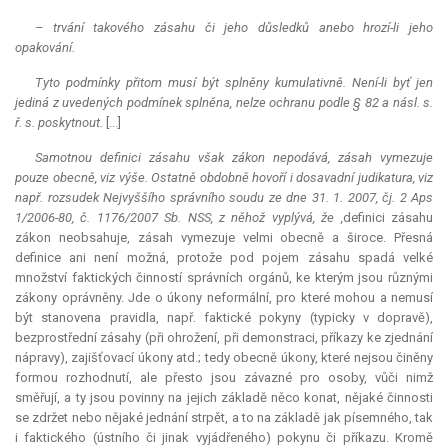
– trvání takového zásahu či jeho důsledků anebo hrozí-li jeho
opakování.
Tyto podmínky přitom musí být splněny kumulativně. Není-li byť jen
jediná z uvedených podmínek splněna, nelze ochranu podle § 82 a násl. s.
ř. s. poskytnout.
[...]
Samotnou definici zásahu však zákon nepodává, zásah vymezuje
pouze obecně, viz výše. Ostatně obdobně hovoří i dosavadní
judikatura
, viz
např. rozsudek Nejvyššího správního soudu ze dne 31. 1. 2007, čj. 2 Aps
1/2006-80, č. 1176/2007 Sb. NSS, z něhož vyplývá, že ,
definici zásahu
zákon neobsahuje, zásah vymezuje velmi obecně a široce. Přesná
definice ani není možná, protože pod pojem zásahu spadá velké
množství faktických činností správních orgánů, ke kterým jsou různými
zákony oprávněny. Jde o úkony neformální, pro které mohou a nemusí
být stanovena pravidla, např. faktické pokyny (typicky v dopravě),
bezprostřední zásahy (při ohrožení, při demonstraci, příkazy ke zjednání
nápravy), zajišťovací úkony atd.; tedy obecně úkony, které nejsou činěny
formou rozhodnutí, ale přesto jsou závazné pro osoby, vůči nimž
směřují, a ty jsou povinny na jejich základě něco konat, nějaké činnosti
se zdržet nebo nějaké jednání strpět, a to na základě jak písemného, tak
i faktického (ústního či jinak vyjádřeného) pokynu či příkazu. Kromě