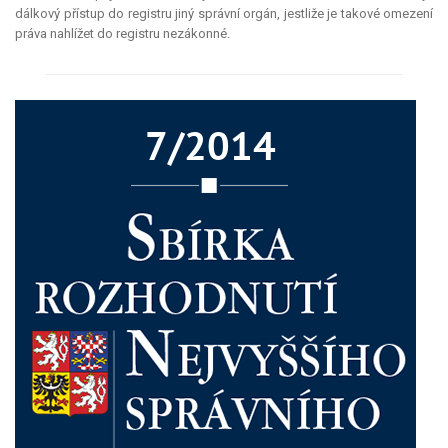
dálkový přístup do registru jiný správní orgán, jestliže je takové omezení
práva nahlížet do registru nezákonné.