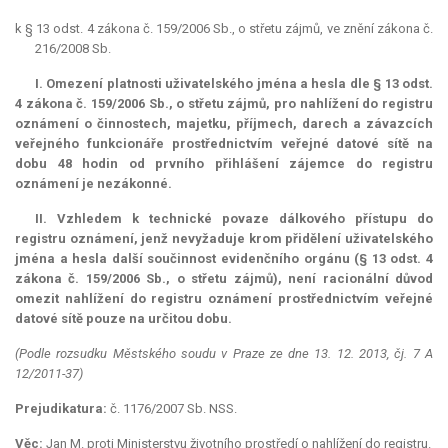
k § 13 odst. 4 zákona č. 159/2006 Sb., o střetu zájmů, ve znění zákona č.
216/2008 Sb.
I. Omezení platnosti uživatelského jména a hesla dle § 13 odst.
4 zákona č. 159/2006 Sb., o střetu zájmů, pro nahlížení do registru
oznámení o činnostech, majetku, příjmech, darech a závazcích
veřejného funkcionáře prostřednictvím veřejné datové sítě na
dobu 48 hodin od prvního přihlášení zájemce do registru
oznámení je nezákonné.
II. Vzhledem k technické povaze dálkového přístupu do
registru oznámení, jenž nevyžaduje krom přidělení uživatelského
jména a hesla další součinnost evidenčního orgánu (§ 13 odst. 4
zákona č. 159/2006 Sb., o střetu zájmů), není racionální důvod
omezit nahlížení do registru oznámení prostřednictvím veřejné
datové sítě pouze na určitou dobu.
(Podle rozsudku Městského soudu v Praze ze dne 13. 12. 2013, čj. 7 A
12/2011-37)
Prejudikatura:
č. 1176/2007 Sb. NSS.
Věc:
Jan M. proti Ministerstvu životního prostředí o nahlížení do registru.