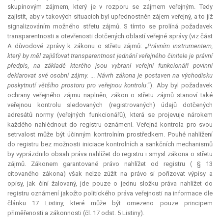
skupinovým zájmem, který je v rozporu se zájmem veřejným. Tedy
zajistit, aby v takových situacích byl upřednostněn zájem veřejný, a to již
signalizováním možného střetu zájmů. S tímto se prolíná požadavek
transparentnosti a otevřenosti dotčených oblastí veřejné správy (viz část
A důvodové zprávy k zákonu o střetu zájmů: „
Právním instrumentem,
který by měl zajišťovat transparentnost jednání veřejného činitele je právní
předpis, na základě kterého jsou vybraní veřejní funkcionáři povinni
deklarovat své osobní zájmy.
...
Návrh zákona je postaven na východisku
poskytnutí většího prostoru pro veřejnou kontrolu
.“). Aby byl požadavek
ochrany veřejného zájmu naplněn, zákon o střetu zájmů stanoví také
veřejnou kontrolu sledovaných (registrovaných) údajů dotčených
adresátů normy (veřejných funkcionářů), která se projevuje nárokem
každého nahlédnout do registru oznámení. Veřejná kontrola pro svou
setrvalost může být účinným kontrolním prostředkem. Pouhé nahlížení
do registru bez možnosti iniciace kontrolních a sankčních mechanismů
by vyprázdnilo obsah práva nahlížet do registru i smysl zákona o střetu
zájmů. Zákonem garantované právo nahlížet od registru ( § 13
citovaného zákona) však nelze zúžit na právo si pořizovat výpisy a
opisy, jak činí žalovaný, jde pouze o jednu složku práva nahlížet do
registru oznámení jakožto politického práva veřejnosti na informace dle
článku 17 Listiny, které může být omezeno pouze principem
přiměřenosti a zákonnosti (čl. 17 odst. 5 Listiny).