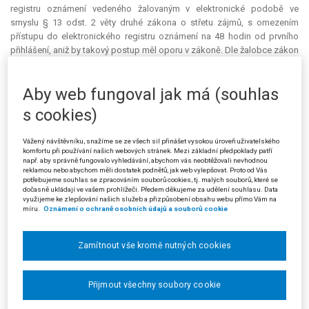
registru oznámení vedeného žalovaným v elektronické podobě ve
smyslu § 13 odst. 2 věty druhé zákona o střetu zájmů, s omezením
přístupu do elektronického registru oznámení na 48 hodin od prvního
přihlášení, aniž by takový postup měl oporu v zákoně. Dle žalobce zákon
o střetu zájmů žádné omezení časové platnosti přístupu do registru
nepředvídá. Nelze se uspokojit s konstatováním, že zákon nijak
Aby web fungoval jak má (souhlas
příslušný orgán neomezuje, ale je nutné se zabývat otázkou, zda
omezení časové platnosti přístupu do registru má zákonem předvídaný
s cookies)
a racionální účel (viz nález Ústavního soudu ze dne 18. 2. 2010, sp. zn. I.
ÚS 1849/08, č. 30/2010 Sb. ÚS). Opakované podávání žádosti o udělení
Vážený návštěvníku, snažíme se ze všech sil přinášet vysokou úroveň uživatelského
uživatelského jména a přístupového hesla do registru v elektronické
komfortu při používání našich webových stránek. Mezi základní předpoklady patří
podobě nebylo úmyslem zákonodárce vtěleným do důvodové zprávy k
např. aby správně fungovalo vyhledávání, abychom vás neobtěžovali nevhodnou
reklamou nebo abychom měli dostatek podnětů, jak web vylepšovat. Proto od Vás
zákonu, podle které existence elektronického registru je motivována
potřebujeme souhlas se zpracováním souborů cookies, tj. malých souborů, které se
snahou umožnit voličům co nejjednodušší přístup k databázi. Taktéž
dočasně ukládají ve vašem prohlížeči. Předem děkujeme za udělení souhlasu. Data
využijeme ke zlepšování našich služeb a přizpůsobení obsahu webu přímo Vám na
nelze akceptovat odůvodnění obdobného postupu u jiných orgánů
míru.
Oznámení o ochraně osobních údajů a souborů cookie
státní správy. Žalobci je známo, že kratší lhůtu z ministerstev stanovuje
pouze ministerstvo financí, naopak většina ministerstev nijak lhůtu
neomezuje. Smyslem přístupového jména a hesla je zamezení přístupu
Zamítnout vše kromě nutných cookies
do počítačového systému, resp. v něm uloženým datům neoprávněnou
osobou.
Přijmout všechny soubory cookie
Dle vyjádření žalovaného k žalobě může být nezákonným zásahem
toliko konání. Výstupem pro žadatele o nahlížení do registru oznámení je