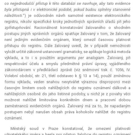
co nejjednodušší přístup k této databázi se navrhuje, aby tato evidence
byla přístupná i v elektronické podobě, pokud budou splněny stanovené
náležitosti.
“) je odůvodněn návrh samotné existence elektronického
registru, nikoliv specifické kroky jednotlivých správních úřadů při jeho
zpřístupňování. Racionálnost konstatování žalovaného o shodném
postupu jiných správních orgánů spatřuje žalovaný v tom, že žalovaný
není jediným evidenčním orgánem, který omezil časovou platnost
přístupu do registru. Dále žalovaný uvedl, že v případě nemožnosti
vyložit určité zákonné ustanovení gramaticky, se aplikuje logická metoda
výkladu, a to i s použitím argumentu
per analogiam
. Žalovaný, při
respektování účelu a smyslu předmětné právní úpravy, vyjádřeného
zákonodárcem v předkládací zprávě (viz sněmovní tisk č. 1056, IV.
Volební období, str. 21, třetí odstavec k § 13 a 14), použil zmíněnou
formu výkladu, veden snahou nevytvářet výraznou disproporci mezi
časovým limitem osob nahlížejících do registru oznámení dálkově a
nahlížejících osobně do jeho listinné podoby, u nichž je z povahy věci
možnost nahlížet limitována konkrétním dnem a pracovní dobou
zaměstnanců evidenčních orgánů. Žalovaný má za to, že napadaným
postupem nebyl narušen obsah práva kohokoliv nahlížet do registru
oznámení.
Městský soud v Praze konstatoval, že omezení platnosti
uživatelského jména a hesla pro přístup žalobce do registru oznámení