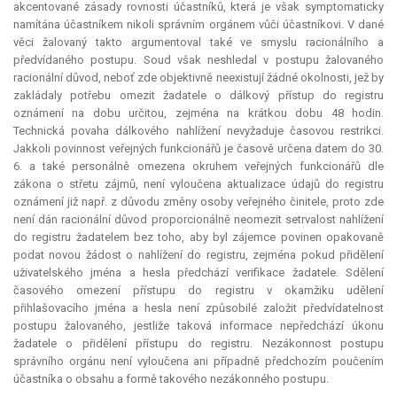
akcentované zásady rovnosti účastníků, která je však symptomaticky
namítána účastníkem nikoli správním orgánem vůči účastníkovi. V dané
věci žalovaný takto argumentoval také ve smyslu racionálního a
předvídaného postupu. Soud však neshledal v postupu žalovaného
racionální důvod, neboť zde objektivně neexistují žádné okolnosti, jež by
zakládaly potřebu omezit žadatele o dálkový přístup do registru
oznámení na dobu určitou, zejména na krátkou dobu 48 hodin.
Technická povaha dálkového nahlížení nevyžaduje časovou restrikci.
Jakkoli povinnost veřejných funkcionářů je časově určena datem do 30.
6. a také personálně omezena okruhem veřejných funkcionářů dle
zákona o střetu zájmů, není vyloučena aktualizace údajů do registru
oznámení již např. z důvodu změny osoby veřejného činitele, proto zde
není dán racionální důvod proporcionálně neomezit setrvalost nahlížení
do registru žadatelem bez toho, aby byl zájemce povinen opakovaně
podat novou žádost o nahlížení do registru, zejména pokud přidělení
uživatelského jména a hesla předchází
verifikace
žadatele. Sdělení
časového omezení přístupu do registru v okamžiku udělení
přihlašovacího jména a hesla není způsobilé založit předvídatelnost
postupu žalovaného, jestliže taková informace nepředchází úkonu
žadatele o přidělení přístupu do registru. Nezákonnost postupu
správního orgánu není vyloučena ani případně předchozím poučením
účastníka o obsahu a formě takového nezákonného postupu.