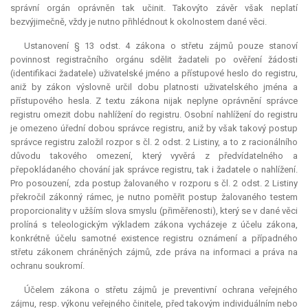
správní orgán oprávněn tak učinit. Takovýto závěr však neplatí
bezvýjimečně, vždy je nutno přihlédnout k okolnostem dané věci.
Ustanovení § 13 odst. 4 zákona o střetu zájmů pouze stanoví
povinnost registračního orgánu sdělit žadateli po ověření žádosti
(identifikaci žadatele) uživatelské jméno a přístupové heslo do registru,
aniž by zákon výslovně určil dobu platnosti uživatelského jména a
přístupového hesla. Z textu zákona nijak neplyne oprávnění správce
registru omezit dobu nahlížení do registru. Osobní nahlížení do registru
je omezeno úřední dobou správce registru, aniž by však takový postup
správce registru založil rozpor s čl. 2 odst. 2 Listiny, a to z racionálního
důvodu takového omezení, který vyvěrá z předvídatelného a
přepokládaného chování jak správce registru, tak i žadatele o nahlížení.
Pro posouzení, zda postup žalovaného v rozporu s čl. 2 odst. 2 Listiny
překročil zákonný rámec, je nutno poměřit postup žalovaného testem
proporcionality v užším slova smyslu (přiměřenosti), který se v dané věci
prolíná s teleologickým výkladem zákona vycházeje z účelu zákona,
konkrétně účelu samotné existence registru oznámení a případného
střetu zákonem chráněných zájmů, zde práva na informaci a práva na
ochranu soukromí.
Účelem zákona o střetu zájmů je preventivní ochrana veřejného
zájmu, resp. výkonu veřejného činitele, před takovým individuálním nebo