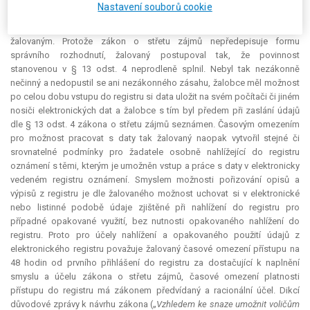
Nastavení souborů cookie
udělení uživatelského jména a hesla žadateli pro vstup do registru, tedy
faktický úkon spočívající v umožnění vstupu do registru spravovaného
žalovaným. Protože zákon o střetu zájmů nepředepisuje formu
správního rozhodnutí, žalovaný postupoval tak, že povinnost
stanovenou v § 13 odst. 4 neprodleně splnil. Nebyl tak nezákonně
nečinný a nedopustil se ani nezákonného zásahu, žalobce měl možnost
po celou dobu vstupu do registru si data uložit na svém počítači či jiném
nosiči elektronických dat a žalobce s tím byl předem při zaslání údajů
dle § 13 odst. 4 zákona o střetu zájmů seznámen. Časovým omezením
pro možnost pracovat s daty tak žalovaný naopak vytvořil stejné či
srovnatelné podmínky pro žadatele osobně nahlížející do registru
oznámení s těmi, kterým je umožněn vstup a práce s daty v elektronicky
vedeném registru oznámení. Smyslem možnosti pořizování opisů a
výpisů z registru je dle žalovaného možnost uchovat si v elektronické
nebo listinné podobě údaje zjištěné při nahlížení do registru pro
případné opakované využití, bez nutnosti opakovaného nahlížení do
registru. Proto pro účely nahlížení a opakovaného použití údajů z
elektronického registru považuje žalovaný časové omezení přístupu na
48 hodin od prvního přihlášení do registru za dostačující k naplnění
smyslu a účelu zákona o střetu zájmů, časové omezení platnosti
přístupu do registru má zákonem předvídaný a racionální účel. Dikcí
důvodové zprávy k návrhu zákona („
Vzhledem ke snaze umožnit voličům