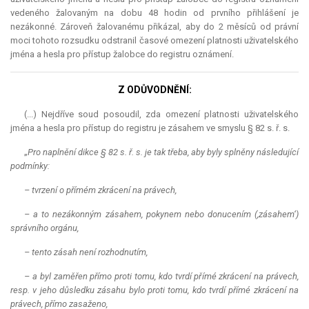
vedeného žalovaným na dobu 48 hodin od prvního přihlášení je
nezákonné. Zároveň žalovanému přikázal, aby do 2 měsíců od právní
moci tohoto rozsudku odstranil časové omezení platnosti uživatelského
jména a hesla pro přístup žalobce do registru oznámení.
Z ODŮVODNĚNÍ:
(...) Nejdříve soud posoudil, zda omezení platnosti uživatelského
jména a hesla pro přístup do registru je zásahem ve smyslu § 82 s. ř. s.
„
Pro naplnění dikce § 82 s. ř. s. je tak třeba, aby byly splněny následující
podmínky:
– tvrzení o přímém zkrácení na právech,
– a to nezákonným zásahem, pokynem nebo donucením (,zásahem‘)
správního orgánu,
– tento zásah není rozhodnutím,
– a byl zaměřen přímo proti tomu, kdo tvrdí přímé zkrácení na právech,
resp. v jeho důsledku zásahu bylo proti tomu, kdo tvrdí přímé zkrácení na
právech, přímo zasaženo,