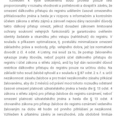
Vzhledem k výše uvedenému soud provedl pouze test
proporcionality v rozsahu vhodnosti a potřebnosti a dospěl k závěru, že
omezení dálkového přístupu do registru udělením časově omezeného
přihlašovacího jména a hesla je v rozporu s informačním a kontrolním
účelem zákona o střetu zájmů a zároveň nejsou dány racionální důvody
takto dálkový přístup omezit, jelikož dosažení zákonem limitované
ochrany soukromí veřejných funkcionářů je garantováno ověřením
identity žadatele a okamžiku jeho vstupu (nahlédnutí) do registru. V
souladu s příkazem optimalizace, tj. postulátu minimalizace omezení
základního práva a svobody, příp. veřejného dobra, jež lze normativně
dovodit z čl. 4 odst. 4 Listiny, má soud za to, že postup žalovaného
vykazuje znaky libovůle, neboť popírá účel dálkového přístupu do
registru i účel zákona o střetu zájmů, aniž by byl dán racionální důvod
restrikce dálkového přístupu do registru pouze na určitou dobu. Na
základě toho soud žalobě vyhověl a v souladu s § 87 odst. 2 s. ř. s. určil
nezákonnost zásahu žalobce a pro trvání nezákonného zásahu přikázal
žalovanému, aby do 2 měsíců od právní moci tohoto rozsudku odstranil
časové omezení platnosti uživatelského jména a hesla dle § 13 odst. 4
zákona o střetu zájmů pro přístup žalobce do registru oznámení, neboť
omezení platnosti uživatelského jména a hesla dle § 13 odst. 4
citovaného zákona pro přístup žalobce do registru oznámení vedeného
žalovaným na dobu 48 hodin od prvního přihlášení je nezákonné.
Vzhledem k přijatému závěru je nerozhodné, zda obdobně limituje