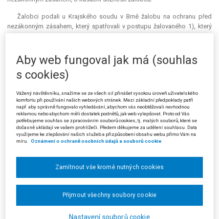
Žalobci podali u Krajského soudu v Brně žalobu na ochranu před
nezákonným zásahem, který spatřovali v postupu žalovaného 1), který
dne 28. 1. 2011 vstoupil do bytu žalobkyně a) za účelem provedení
exekuce
vůči žalobci b), a dále v přítomnosti žalovaného 2) v bytě
žalobkyně.
Aby web fungoval jak má (souhlas
s cookies)
Krajský soud usnesením ze dne 23. 2. 2011, čj. 29 A 11/2011-8,
žalobu ve výroku I ve vztahu k žalovanému 1) odmítl. Krajský soud
dospěl k závěru, že není splněna podmínka řízení, přičemž se jedná o
Vážený návštěvníku, snažíme se ze všech sil přinášet vysokou úroveň uživatelského
komfortu při používání našich webových stránek. Mezi základní předpoklady patří
nedostatek neodstranitelný. Nedostatek podmínky řízení přitom shledal
např. aby správně fungovalo vyhledávání, abychom vás neobtěžovali nevhodnou
krajský soud v absenci pravomoci správních soudů přezkoumávat
reklamou nebo abychom měli dostatek podnětů, jak web vylepšovat. Proto od Vás
potřebujeme souhlas se zpracováním souborů cookies, tj. malých souborů, které se
úkony a postup soudního exekutora, který při výkonu činnosti postupuje
dočasně ukládají ve vašem prohlížeči. Předem děkujeme za udělení souhlasu. Data
podle exekučního řádu, přitom tento předpis stanoví vlastní způsob, jak
využijeme ke zlepšování našich služeb a přizpůsobení obsahu webu přímo Vám na
je činnost soudního exekutora kontrolována nezávislými soudy (§ 44
míru.
Oznámení o ochraně osobních údajů a souborů cookie
odst. 7 a § 55c exekučního řádu). Krajský soud současně konstatoval,
že soudní exekutor není ve smyslu § 4 odst. 1 s. ř. s. správním orgánem,
Zamítnout vše kromě nutných cookies
neboť nerozhodoval v oblasti veřejné správy. Krajský soud tak uzavřel,
že žaloba proti žalovanému 1) je neprojednatelná, neboť žalovaný 1) není
správním orgánem.
Přijmout všechny soubory cookie
Krajský soud ve výroku II výše citovaného usnesení zastavil řízení o
Nastavení souborů cookie
žalobě ve vztahu k žalovanému 2). V odůvodnění konstatoval, že zásah,