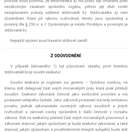
protože soud pominul, že stěžovatelka a) má právo být chráněna před
nezákonným zásahem správního orgánu, přitom její dluh vznikl
nezaplacením pokuty udělené stěžovateli b). Stěžovatelka a) není
účastníkem řízení při výkonu rozhodnutí, těmito jsou oprávněný a
povinný dle § 255 o. s. ř. Oprávněným je město Prostějov a povinným je
stěžovatel b).
Nejvyšší správní soud kasační stížnost zamítl.
Z ODŮVODNĚNÍ:
V případě žalovaného 1) byl původcem zásahu, proti kterému
stěžovatelé brojí soudní exekutor.
Soudní exekutor je orgánem
sui generis
– fyzickou osobou, na
kterou stát delegoval část svých mocenských práv, která jinak přísluší
soudům. Exekutor vykonává činnost jako svobodné povolání a má
postavení veřejného činitele. Jeho zákonné postavení má tedy smíšenou
povahu, jednak vykonavatele nucených výkonů soudních a jiných
rozhodnutí a zároveň osoby oprávněné k další činnosti v rozsahu
zákona. Stát na exekutory přenesl část svých mocenských pravomocí a
zákonem stanovil, jakým způsobem je bude exekutor vykonávat, a také
stanovil, jakým způsobem a prostřednictvím kterých subjektů bude stát