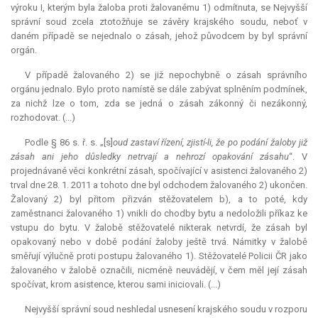
výroku I, kterým byla žaloba proti žalovanému 1) odmítnuta, se Nejvyšší
správní soud zcela ztotožňuje se závěry krajského soudu, neboť v
daném případě se nejednalo o zásah, jehož původcem by byl správní
orgán.
V případě žalovaného 2) se již nepochybně o zásah správního
orgánu jednalo. Bylo proto namístě se dále zabývat splněním podmínek,
za nichž lze o tom, zda se jedná o zásah zákonný či nezákonný,
rozhodovat. (...)
Podle § 86 s. ř. s. „[s]
oud zastaví řízení, zjistí-li, že po podání žaloby již
zásah ani jeho důsledky netrvají a nehrozí opakování zásahu
“. V
projednávané věci konkrétní zásah, spočívající v asistenci žalovaného 2)
trval dne 28. 1. 2011 a tohoto dne byl odchodem žalovaného 2) ukončen.
Žalovaný 2) byl přitom přizván stěžovatelem b), a to poté, kdy
zaměstnanci žalovaného 1) vnikli do chodby bytu a nedoložili příkaz ke
vstupu do bytu. V žalobě stěžovatelé nikterak netvrdí, že zásah byl
opakovaný nebo v době podání žaloby ještě trvá. Námitky v žalobě
směřují výlučně proti postupu žalovaného 1). Stěžovatelé Policii ČR jako
žalovaného v žalobě označili, nicméně neuvádějí, v čem měl její zásah
spočívat, krom asistence, kterou sami iniciovali. (...)
Nejvyšší správní soud neshledal usnesení krajského soudu v rozporu