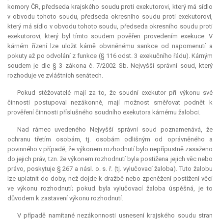
komory ČR, předseda krajského soudu proti exekutorovi, který má sídlo
v obvodu tohoto soudu, předseda okresního soudu proti exekutorovi,
který má sídlo v obvodu tohoto soudu, předseda okresního soudu proti
exekutorovi, který byl tímto soudem pověřen provedením
exekuce
. V
kárném řízení lze uložit kárně obviněnému sankce od napomenutí a
pokuty až po odvolání z funkce (§ 116 odst. 3 exekučního řádu). Kárným
soudem je dle § 3 zákona č. 7/2002 Sb. Nejvyšší správní soud, který
rozhoduje ve zvláštních senátech.
Pokud stěžovatelé mají za to, že soudní exekutor při výkonu své
činnosti postupoval nezákonně, mají možnost směřovat podnět k
prověření činnosti příslušného soudního exekutora kárnému žalobci.
Nad rámec uvedeného Nejvyšší správní soud poznamenává, že
ochranu třetím osobám, tj. osobám odlišným od oprávněného a
povinného v případě, že výkonem rozhodnutí bylo nepřípustně zasaženo
do jejich práv, tzn. že výkonem rozhodnutí byla postižena jejich věc nebo
právo, poskytuje § 267 a násl. o. s. ř. (tj. vylučovací žaloba). Tuto žalobu
lze uplatnit do doby, než dojde k dražbě nebo zpeněžení postižení věci
ve výkonu rozhodnutí; pokud byla vylučovací žaloba úspěšná, je to
důvodem k zastavení výkonu rozhodnutí.
V případě namítané nezákonnosti usnesení krajského soudu stran