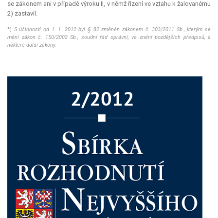
se zákonem ani v případě výroku II, v němž řízení ve vztahu k žalovanému
2) zastavil.
*)
S účinností od 1. 1. 2012 byl § 82 změněn zákonem č. 303/2011 Sb., kterým se
mění zákon č. 150/2002 Sb., soudní řád správní, ve znění pozdějších předpisů, a
některé další zákony.