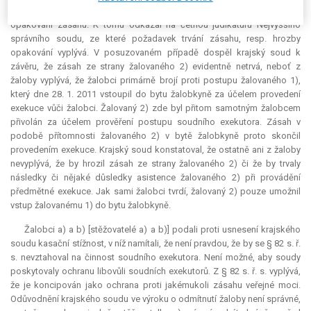
resp. jeho důsledky musí podle § 82 s. ř. s. trvat nebo musí hrozit
opakování zásahu. K tomu odkázal na četnou judikaturu Nejvyššího
správního soudu, ze které požadavek trvání zásahu, resp. hrozby
opakování vyplývá. V posuzovaném případě dospěl krajský soud k
závěru, že zásah ze strany žalovaného 2) evidentně netrvá, neboť z
žaloby vyplývá, že žalobci primárně brojí proti postupu žalovaného 1),
který dne 28. 1. 2011 vstoupil do bytu žalobkyně za účelem provedení
exekuce
vůči žalobci. Žalovaný 2) zde byl přitom samotným žalobcem
přivolán za účelem prověření postupu soudního exekutora. Zásah v
podobě přítomnosti žalovaného 2) v bytě žalobkyně proto skončil
provedením
exekuce
. Krajský soud konstatoval, že ostatně ani z žaloby
nevyplývá, že by hrozil zásah ze strany žalovaného 2) či že by trvaly
následky či nějaké důsledky asistence žalovaného 2) při provádění
předmětné
exekuce
. Jak sami žalobci tvrdí, žalovaný 2) pouze umožnil
vstup žalovanému 1) do bytu žalobkyně.
Žalobci a) a b) [stěžovatelé a) a b)] podali proti usnesení krajského
soudu kasační stížnost, v níž namítali, že není pravdou, že by se § 82 s. ř.
s. nevztahoval na činnost soudního exekutora. Není možné, aby soudy
poskytovaly ochranu libovůli soudních exekutorů. Z § 82 s. ř. s. vyplývá,
že je koncipován jako ochrana proti jakémukoli zásahu veřejné moci.
Odůvodnění krajského soudu ve výroku o odmítnutí žaloby není správné,