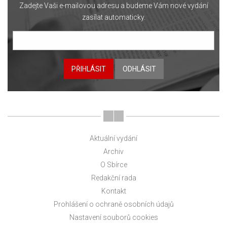
Zadejte Vaši e-mailovou adresu a budeme Vám nové vydání
zasílat automaticky.
PŘIHLÁSIT
ODHLÁSIT
Aktuální vydání
Archiv
O Sbírce
Redakční rada
Kontakt
Prohlášení o ochraně osobních údajů
Nastavení souborů cookies