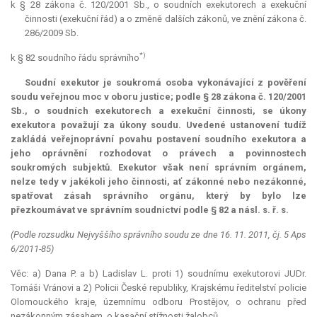
k § 28 zákona č. 120/2001 Sb., o soudních exekutorech a exekuční
činnosti (exekuční řád) a o změně dalších zákonů, ve znění zákona č.
286/2009 Sb.
*)
k § 82 soudního řádu správního
Soudní exekutor je soukromá osoba vykonávající z pověření
soudu veřejnou moc v oboru justice; podle § 28 zákona č. 120/2001
Sb., o soudních exekutorech a exekuční činnosti, se úkony
exekutora považují za úkony soudu. Uvedené ustanovení tudíž
zakládá veřejnoprávní povahu postavení soudního exekutora a
jeho oprávnění rozhodovat o právech a povinnostech
soukromých subjektů. Exekutor však není správním orgánem,
nelze tedy v jakékoli jeho činnosti, ať zákonné nebo nezákonné,
spatřovat zásah správního orgánu, který by bylo lze
přezkoumávat ve správním soudnictví podle § 82 a násl. s. ř. s.
(Podle rozsudku Nejvyššího správního soudu ze dne 16. 11. 2011, čj. 5 Aps
6/2011-85)
Věc: a) Dana P. a b) Ladislav L. proti 1) soudnímu exekutorovi JUDr.
Tomáši Vránovi a 2) Policii České republiky, Krajskému ředitelství policie
Olomouckého kraje, územnímu odboru Prostějov, o ochranu před
nezákonným zásahem, o kasační stížnosti žalobců.