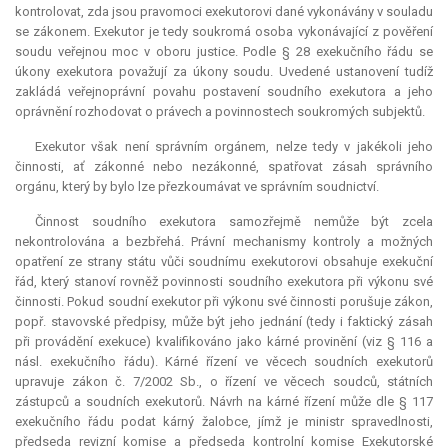
kontrolovat, zda jsou pravomoci exekutorovi dané vykonávány v souladu
se zákonem. Exekutor je tedy soukromá osoba vykonávající z pověření
soudu veřejnou moc v oboru justice. Podle § 28 exekučního řádu se
úkony exekutora považují za úkony soudu. Uvedené ustanovení tudíž
zakládá veřejnoprávní povahu postavení soudního exekutora a jeho
oprávnění rozhodovat o právech a povinnostech soukromých subjektů.
Exekutor však není správním orgánem, nelze tedy v jakékoli jeho
činnosti, ať zákonné nebo nezákonné, spatřovat zásah správního
orgánu, který by bylo lze přezkoumávat ve správním soudnictví.
Činnost soudního exekutora samozřejmě nemůže být zcela
nekontrolována a bezbřehá. Právní mechanismy kontroly a možných
opatření ze strany státu vůči soudnímu exekutorovi obsahuje exekuční
řád, který stanoví rovněž povinnosti soudního exekutora při výkonu své
činnosti. Pokud soudní exekutor při výkonu své činnosti porušuje zákon,
popř. stavovské předpisy, může být jeho jednání (tedy i faktický zásah
při provádění
exekuce
) kvalifikováno jako kárné provinění (viz § 116 a
násl. exekučního řádu). Kárné řízení ve věcech soudních exekutorů
upravuje zákon č. 7/2002 Sb., o řízení ve věcech soudců, státních
zástupců a soudních exekutorů. Návrh na kárné řízení může dle § 117
exekučního řádu podat kárný žalobce, jímž je ministr spravedlnosti,
předseda revizní komise a předseda kontrolní komise Exekutorské