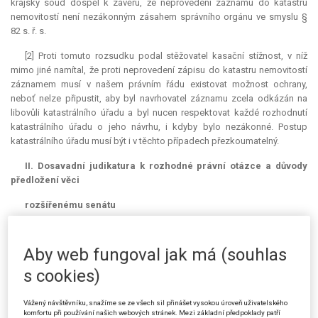
krajský soud dospěl k závěru, že neprovedení záznamu do katastru
nemovitostí není nezákonným zásahem správního orgánu ve smyslu §
82 s. ř. s.
[2] Proti tomuto rozsudku podal stěžovatel kasační stížnost, v níž
mimo jiné namítal, že proti neprovedení zápisu do katastru nemovitostí
záznamem musí v našem právním řádu existovat možnost ochrany,
neboť nelze připustit, aby byl navrhovatel záznamu zcela odkázán na
libovůli katastrálního úřadu a byl nucen respektovat každé rozhodnutí
katastrálního úřadu o jeho návrhu, i kdyby bylo nezákonné. Postup
katastrálního úřadu musí být i v těchto případech přezkoumatelný.
II. Dosavadní
judikatura
k rozhodné právní otázce a důvody
předložení věci
rozšířenému senátu
II. 1. Právní názor sedmého senátu
Aby web fungoval jak má (souhlas
[3] Při hodnocení stížní námitky, že proti neprovedení zápisu do
katastru nemovitostí záznamem musí v našem právním řádu existovat
s cookies)
možnost ochrany, dospěl sedmý senát při předběžné poradě k právnímu
názoru, že přípis ze dne 10. 10. 2005, kterým katastrální úřad vrátil
Vážený návštěvníku, snažíme se ze všech sil přinášet vysokou úroveň uživatelského
stěžovateli rozhodnutí jeho Rady jako listinu nezpůsobilou k vykonání
komfortu při používání našich webových stránek. Mezi základní předpoklady patří