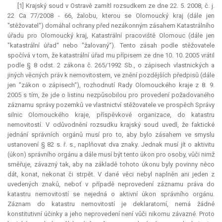
[1] Krajský soud v Ostravě zamítl rozsudkem ze dne 22. 5. 2008, č. j.
22 Ca 77/2008 - 66, žalobu, kterou se Olomoucký kraj (dále jen
"stěžovatel“) domáhal ochrany před nezákonným zásahem Katastrálního
úřadu pro Olomoucký kraj, Katastrální pracoviště Olomouc (dále jen
"katastrální úřad“ nebo "žalovaný“). Tento zásah podle stěžovatele
spočívá v tom, že katastrální úřad mu přípisem ze dne 10. 10. 2005 vrátil
podle § 8 odst. 2 zákona č. 265/1992 Sb., o zápisech vlastnických a
jiných věcných práv k nemovitostem, ve znění pozdějších předpisů (dále
jen "zákon o zápisech“), rozhodnutí Rady Olomouckého kraje z 8. 9.
2005 s tím, že jde o listinu nezpůsobilou pro provedení požadovaného
záznamu správy pozemků ve vlastnictví stěžovatele ve prospěch Správy
silnic Olomouckého kraje, příspěvkové organizace, do katastru
nemovitostí. V odůvodnění rozsudku krajský soud uvedl, že faktické
jednání správních orgánů musí pro to, aby bylo zásahem ve smyslu
ustanovení § 82 s. ř. s., naplňovat dva znaky. Jednak musí jít o aktivitu
(úkon) správního orgánu a dále musí být tento úkon pro osoby, vůči nimž
směřuje, závazný tak, aby na základě tohoto úkonu byly povinny něco
dát, konat, nekonat či strpět. V dané věci nebyl naplněn ani jeden z
uvedených znaků, neboť v případě neprovedení záznamu práva do
katastru nemovitostí se nejedná o aktivní úkon správního orgánu.
Záznam do katastru nemovitostí je
deklaratorní
, nemá žádné
konstitutivní
účinky a jeho neprovedení není vůči nikomu závazné. Proto