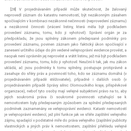
[28] V projednávaném případě může skutečnost, že žalovaný
neprovedl záznam do katastru nemovitostí, být nezákonným zásahem
spočívajícím v kombinaci nezákonné nečinnosti (neprovedení záznamu)
a nezákonné činnosti (vrácení listiny, která měla být podkladem
provedení záznamu, tomu, kdo ji vyhotovil). Správní orgán je za
předpokladu, že jsou splněny zákonem předepsané podmínky pro
provedení záznamu, povinen záznam jako faktický úkon spočívající v
zanesení určitého údaje do jím vedené veřejnoprávní evidence provést, a
naopak není oprávněn jej neprovést a vrátit listinu, jež má být podkladem
provedení záznamu, tomu, kdo ji vyhotovil. Neučiní-li tak, jak mu zákon
ukládá, ač jsou podmínky k tomu splněny, postupuje protiprávně a
zasahuje do sféry práv a povinností toho, kdo se záznamu domáhá (v
projednávaném případě stěžovatele), případně i dalších osob (v
projednávaném případě Správy silnic Olomouckého kraje, příspěvkové
organizace), neboť tyto osoby mají veřejné subjektivní právo na to, aby
jejich soukromá práva či soukromé povinnosti vztahující se k
nemovitostem byly předepsaným způsobem za splnění předepsaných
podmínek zaznamenány ve veřejnoprávní evidenci. Katastr nemovitostí
je veřejnoprávní evidencí, jež plní funkce jak ve sféře zajištění veřejného
zájmu, spadající v podstatné míře do práva veřejného (zajištění publicity
vlastnických a jiných práv k nemovitostem; zajištění přehledu veřejné