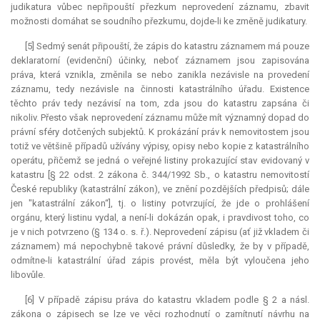
judikatura
vůbec nepřipouští přezkum neprovedení záznamu, zbavit
možnosti domáhat se soudního přezkumu, dojde-li ke změně judikatury.
[5] Sedmý senát připouští, že zápis do katastru záznamem má pouze
deklaratorní
(evidenční) účinky, neboť záznamem jsou zapisována
práva, která vznikla, změnila se nebo zanikla nezávisle na provedení
záznamu, tedy nezávisle na činnosti katastrálního úřadu. Existence
těchto práv tedy nezávisí na tom, zda jsou do katastru zapsána či
nikoliv. Přesto však neprovedení záznamu může mít významný dopad do
právní sféry dotčených subjektů. K prokázání práv k nemovitostem jsou
totiž ve většině případů užívány výpisy, opisy nebo kopie z katastrálního
operátu, přičemž se jedná o veřejné listiny prokazující stav evidovaný v
katastru [§ 22 odst. 2 zákona č. 344/1992 Sb., o katastru nemovitostí
České republiky (katastrální zákon), ve znění pozdějších předpisů; dále
jen "katastrální zákon“], tj. o listiny potvrzující, že jde o prohlášení
orgánu, který listinu vydal, a není-li dokázán opak, i pravdivost toho, co
je v nich potvrzeno (§ 134 o. s. ř.). Neprovedení zápisu (ať již vkladem či
záznamem) má nepochybně takové právní důsledky, že by v případě,
odmítne-li katastrální úřad zápis provést, měla být vyloučena jeho
libovůle.
[6] V případě zápisu práva do katastru vkladem podle § 2 a násl.
zákona o zápisech se lze ve věci rozhodnutí o zamítnutí návrhu na