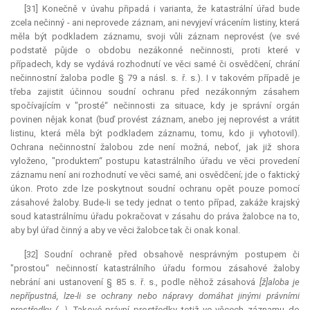
[31] Konečně v úvahu připadá i varianta, že katastrální úřad bude
zcela nečinný - ani neprovede záznam, ani nevyjeví vrácením listiny, která
měla být podkladem záznamu, svoji vůli záznam neprovést (ve své
podstatě půjde o obdobu nezákonné nečinnosti, proti které v
případech, kdy se vydává rozhodnutí ve věci samé či osvědčení, chrání
nečinnostní žaloba podle § 79 a násl. s. ř. s.). I v takovém případě je
třeba zajistit účinnou soudní ochranu před nezákonným zásahem
spočívajícím v "prosté“ nečinnosti za situace, kdy je správní orgán
povinen nějak konat (buď provést záznam, anebo jej neprovést a vrátit
listinu, která měla být podkladem záznamu, tomu, kdo ji vyhotovil).
Ochrana nečinnostní žalobou zde není možná, neboť, jak již shora
vyloženo, "produktem“ postupu katastrálního úřadu ve věci provedení
záznamu není ani rozhodnutí ve věci samé, ani osvědčení; jde o faktický
úkon. Proto zde lze poskytnout soudní ochranu opět pouze pomocí
zásahové žaloby. Bude-li se tedy jednat o tento případ, zakáže krajský
soud katastrálnímu úřadu pokračovat v zásahu do práva žalobce na to,
aby byl úřad činný a aby ve věci žalobce tak či onak konal.
[32] Soudní ochraně před obsahově nesprávným postupem či
"prostou“ nečinností katastrálního úřadu formou zásahové žaloby
nebrání ani ustanovení § 85 s. ř. s., podle něhož zásahová
[ž]aloba je
nepřípustná, lze-li se ochrany nebo nápravy domáhat jinými právními
prostředky (…)
. Takové právní prostředky totiž ve věcech záznamu do