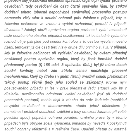
případech, kdy je žalována nečinnost správního orgánu při vydání "prostého
osvědčení“, tedy osvědčení dle části čtvrté správního řádu, by striktní
dodržení tohoto (obecně nepochybně správného) procesního postupu
nemuselo vždy vést k soudní ochraně práv žalobce.
V případě, kdy je
žalována nečinnost ve vztahu k vydání rozhodnutí, postačí (v případě
důvodnosti žaloby) uložit správnímu orgánu povinnost vydat rozhodnutí
blíže neurčeného obsahu; případná nezákonnost takto následně vydaného
rozhodnutí je pak plně pod soudní kontrolou, a to cestou vyvolání nového
řízení, tentokrát již dle části třetí hlavy druhé dílu prvního s. ř .s.
V případě,
kdy je žalována nečinnost při vydávání osvědčení, by ovšem případný
nezákonný postup správního orgánu, který by jinak formálně dodržel
předepsaný postup (§ 155 odst. 3 správního řádu), byl již mimo dosah
soudní kontroly, neboť zde
stricto sensu
neexistuje procesní
mechanismus, který by (třeba i v jiném řízení) umožnil soudu přezkoumat
takový postup věcně (tedy jeho soulad se zákonem).
Kromě nyní
posuzovaného případu si lze v praxi představit řadu situací, kdy by v
důsledku nezákonného odmítnutí vydání osvědčení (byť při dodržení
procesních postupů) mohlo dojít k zásahu do práv žadatele (například
nevydání osvědčení o absolvovaném studiu, jehož důsledkem je
nemožnost prokázat dosažené vzdělání a tedy omezení žadatele při volbě
povolání apod); případná ochrana pořadem civilního práva by v těchto
případech byla obvykle zcela vyloučena, případně by nevedla k poskytnutí
soudní ochrany efektivně a v reálném čase. Opačný přístup by ostatně