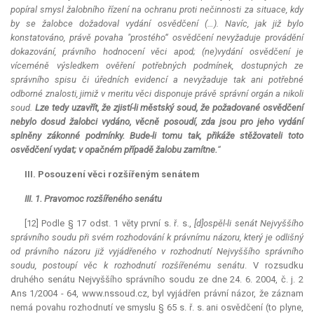
popíral smysl žalobního řízení na ochranu proti nečinnosti za situace, kdy
by se žalobce dožadoval vydání osvědčení (…). Navíc, jak již bylo
konstatováno, právě povaha "prostého“ osvědčení nevyžaduje provádění
dokazování, právního hodnocení věci apod; (ne)vydání osvědčení je
víceméně výsledkem ověření potřebných podmínek, dostupných ze
správního spisu či úředních evidencí a nevyžaduje tak ani potřebné
odborné znalosti, jimiž v meritu věci disponuje právě správní orgán a nikoli
soud.
Lze tedy uzavřít, že zjistí-li městský soud, že požadované osvědčení
nebylo dosud žalobci vydáno, věcně posoudí, zda jsou pro jeho vydání
splněny zákonné podmínky. Bude-li tomu tak, přikáže stěžovateli toto
osvědčení vydat; v opačném případě žalobu zamítne.
“
III. Posouzení věci rozšířeným senátem
III. 1. Pravomoc rozšířeného senátu
[12] Podle § 17 odst. 1 věty první s. ř. s.,
[d]
ospěl-li senát Nejvyššího
správního soudu při svém rozhodování k právnímu názoru, který je odlišný
od právního názoru již vyjádřeného v rozhodnutí Nejvyššího správního
soudu, postoupí věc k rozhodnutí rozšířenému senátu
. V rozsudku
druhého senátu Nejvyššího správního soudu ze dne 24. 6. 2004, č. j. 2
Ans 1/2004 - 64, www.nssoud.cz, byl vyjádřen právní názor, že záznam
nemá povahu rozhodnutí ve smyslu § 65 s. ř. s. ani osvědčení (to plyne,