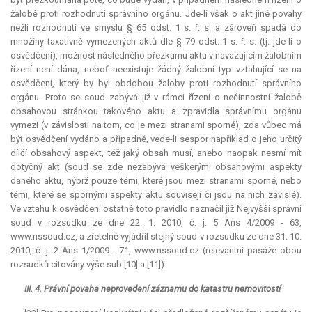
žalobě proti rozhodnutí správního orgánu. Jde-li však o akt jiné povahy
nežli rozhodnutí ve smyslu § 65 odst. 1 s. ř. s. a zároveň spadá do
množiny taxativně vymezených aktů dle § 79 odst. 1 s. ř. s. (tj. jde-li o
osvědčení), možnost následného přezkumu aktu v navazujícím žalobním
řízení není dána, neboť neexistuje žádný žalobní typ vztahující se na
osvědčení, který by byl obdobou žaloby proti rozhodnutí správního
orgánu. Proto se soud zabývá již v rámci řízení o nečinnostní žalobě
obsahovou stránkou takového aktu a zpravidla správnímu orgánu
vymezí (v závislosti na tom, co je mezi stranami sporné), zda vůbec má
být osvědčení vydáno a případně, vede-li sespor například o jeho určitý
dílčí obsahový aspekt, též jaký obsah musí, anebo naopak nesmí mít
dotyčný akt (soud se zde nezabývá veškerými obsahovými aspekty
daného aktu, nýbrž pouze těmi, které jsou mezi stranami sporné, nebo
těmi, které se spornými aspekty aktu souvisejí či jsou na nich závislé).
Ve vztahu k osvědčení ostatně toto pravidlo naznačil již Nejvyšší správní
soud v rozsudku ze dne 22. 1. 2010, č. j. 5 Ans 4/2009 - 63,
www.nssoud.cz, a zřetelně vyjádřil stejný soud v rozsudku ze dne 31. 10.
2010, č. j. 2 Ans 1/2009 - 71, www.nssoud.cz (
relevantní
pasáže obou
rozsudků citovány výše sub [10] a [11]).
III. 4. Právní povaha neprovedení záznamu do katastru nemovitostí