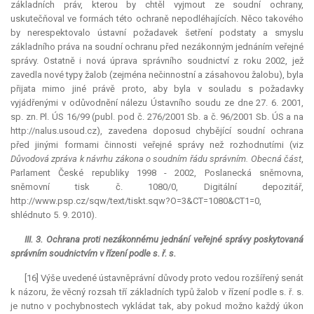
základních práv, kterou by chtěl vyjmout ze soudní ochrany,
uskutečňoval ve formách této ochraně nepodléhajících. Něco takového
by nerespektovalo ústavní požadavek šetření podstaty a smyslu
základního práva na soudní ochranu před nezákonným jednáním veřejné
správy. Ostatně i nová úprava správního soudnictví z roku 2002, jež
zavedla nové typy žalob (zejména nečinnostní a zásahovou žalobu), byla
přijata mimo jiné právě proto, aby byla v souladu s požadavky
vyjádřenými v odůvodnění nálezu Ústavního soudu ze dne 27. 6. 2001,
sp. zn. Pl. ÚS 16/99 (publ. pod č. 276/2001 Sb. a č. 96/2001 Sb. ÚS a na
http://nalus.usoud.cz), zavedena doposud chybějící soudní ochrana
před jinými formami činnosti veřejné správy než rozhodnutími (viz
Důvodová zpráva k návrhu zákona o soudním řádu správním. Obecná část
,
Parlament České republiky 1998 - 2002, Poslanecká sněmovna,
sněmovní tisk č. 1080/0, Digitální depozitář,
http://www.psp.cz/sqw/text/tiskt.sqw?O=3&CT=1080&CT1=0,
shlédnuto 5. 9. 2010).
III. 3. Ochrana proti nezákonnému jednání veřejné správy poskytovaná
správním soudnictvím v řízení podle s. ř. s.
[16] Výše uvedené ústavněprávní důvody proto vedou rozšířený senát
k názoru, že věcný rozsah tří základních typů žalob v řízení podle s. ř. s.
je nutno v pochybnostech vykládat tak, aby pokud možno každý úkon