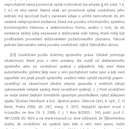
nepochybně nemá povinnost vydat rozhodnutí (ve smyslu § 65 odst. 1 s.
ř. s.) ve věci samé. Nemá však ani povinnost vydat osvědčení; jeho
jednání má spočívat buď v zanesení údaje o určité nemovitosti do jím
vedené veřejnoprávní evidence, která má povahu informačního systému
kombinujícího listinnou a elektronickou formu, anebo v tom, že do
evidence žádný údaj nezanese a stěžovateli vrátí listiny, které měly být
podkladem provedení stěžovatelem požadovaného záznamu. Takové
jednání žalovaného nemá povahu osvědčení, nýbrž faktického úkonu.
[25] Osvědčení podle doktríny správního práva
"úředně potvrzuje
skutečnosti, které jsou v něm uvedeny. Na rozdíl od deklaratorního
správního aktu se osvědčení vydává v případech, kdy není třeba
autoritativního zjištění (kdy není o věci pochybnost nebo spor a kdy není
zapotřebí ani jinak použít správního uvážení nebo vyložit neurčitý pojem -
osvědčují se skutečnosti úředně zřejmé, zpravidla z vnitřních zdrojů
vykonavatele veřejné správy, který osvědčení vydává). (…) Proti osvědčení
se nelze bránit žádným formálním opravným prostředkem, nýbrž důkazem
opaku.“
(Dušan Hendrych a kol.,
Správní právo. Obecná část
, 6. vyd., C. H
Beck, Praha 2006, str. 267, marg. č. 301). Nejvyšší správní soud v
rozsudku ze dne 29. 3. 2006, č. j. 1 Ans 8/2005 - 165, publ. pod č.
981/2006 Sb. NSS a na www.nssoud.cz, sice zdůraznil, že
"[t]eoretickou
úvahu, že osvědčení se vydává tam, kde o věci není sporu, nelze