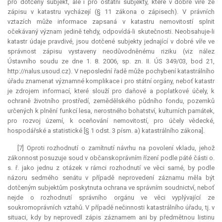
pro dotčený subjekt, ale i pro ostatní subjekty, které v dobré víře ze
zápisu v katastru vycházejí (§ 11 zákona o zápisech). V právních
vztazích může informace zapsaná v katastru nemovitostí splnit
očekávaný význam jedině tehdy, odpovídá-li skutečnosti. Neobsahuje-li
katastr údaje pravdivé, jsou dotčené subjekty jednající v dobré víře ve
správnost zápisu vystaveny neodůvodněnému riziku (viz nález
Ústavního soudu ze dne 1. 8. 2006, sp. zn. II. ÚS 349/03, bod 21,
http://nalus.usoud.cz). V neposlední řadě může pochybení katastrálního
úřadu znamenat významné komplikace i pro státní orgány, neboť katastr
je zdrojem informací, které slouží pro daňové a poplatkové účely, k
ochraně životního prostředí, zemědělského půdního fondu, pozemků
určených k plnění funkcí lesa, nerostného bohatství, kulturních památek,
pro rozvoj území, k oceňování nemovitostí, pro účely vědecké,
hospodářské a statistické [§ 1 odst. 3 písm. a) katastrálního zákona].
[7] Oproti rozhodnutí o zamítnutí návrhu na povolení vkladu, jehož
zákonnost posuzuje soud v občanskoprávním řízení podle páté části o.
s. ř. jako jednu z otázek v rámci rozhodnutí ve věci samé, by podle
názoru sedmého senátu v případě neprovedení záznamu měla být
dotčeným subjektům poskytnuta ochrana ve správním soudnictví, neboť
nejde o rozhodnutí správního orgánu ve věci vyplývající ze
soukromoprávních vztahů. V případě nečinnosti katastrálního úřadu, tj. v
situaci, kdy by neprovedl zápis záznamem ani by předmětnou listinu