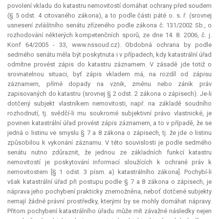
povolení vkladu do katastru nemovitostí domáhat ochrany před soudem
(§ 5 odst. 4 citovaného zákona), a to podle části páté o. s. ř. (srovnej
usnesení zvláštního senátu zřízeného podle zákona č. 131/2002 Sb., o
rozhodování některých kompetenčních sporů, ze dne 14. 8. 2006, č. j.
Konf 64/2005 - 33, www.nssoud.cz). Obdobná ochrana by podle
sedmého senátu měla být poskytnuta i v případech, kdy katastrální úřad
odmítne provést zápis do katastru záznamem. V zásadě jde totiž o
srovnatelnou situaci, byť zápis vkladem má, na rozdíl od zápisu
záznamem, přímé dopady na vznik, změnu nebo zánik práv
zapisovaných do katastru (srovnej § 2 odst. 2 zákona o zápisech). Je-li
dotčený subjekt vlastníkem nemovitosti, např. na základě soudního
rozhodnutí, tj. svědčí-li mu soukromé subjektivní právo vlastnické, je
povinen katastrální úřad provést zápis záznamem, a to v případě, že se
jedná o listinu ve smyslu § 7 a 8 zákona o zápisech, tj. že jde o listinu
způsobilou k vykonání záznamu. V této souvislosti je podle sedmého
senátu nutno zdůraznit, že jednou ze základních funkcí katastru
nemovitostí je poskytování informací sloužících k ochraně práv k
nemovitostem [§ 1 odst. 3 písm. a) katastrálního zákona]. Pochybí-li
však katastrální úřad při postupu podle § 7 a 8 zákona o zápisech, je
náprava jeho pochybení prakticky znemožněna, neboť dotčené subjekty
nemají žádné právní prostředky, kterými by se mohly domáhat nápravy.
Přitom pochybení katastrálního úřadu může mít závažné následky nejen