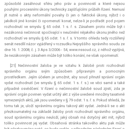
způsobilé zasáhnout sféru jeho práv a povinností a které nejsou
pouhými procesními úkony technicky zajišťujícími průběh řízení. Nemusí
jít nutně o akty neformální povahy či jen o faktické úkony, nýbrž i o
jakékoli jiné konání či opomenutí konat, nelze-li je podřadit pod pojem
rozhodnutí ve smyslu § 65 odst. 1 s. ř. s. Zásahem proto může být i
nezákonná nečinnost spočívající v neučinění nějakého úkonu jiného než
rozhodnutí ve smyslu § 65 odst. 1 s. ř. s. V tomto ohledu tedy rozšířený
senát nesdílí názor vyjádřený v rozsudku Nejvyššího správního soudu ze
dne 16. 1. 2008, č. j. 3 Aps 3/2006 - 54, www.nssoud.cz, z něhož vyplývá,
že nezákonným zásahem může být toliko konání, ne však opomenutí.
[21] Nečinnostní žaloba je ve vztahu k žalobě proti rozhodnutí
správního orgánu svým způsobem přípravným a pomocným
prostředkem. Jejím účelem je umožnit, aby soud přinutil správní orgán
vydat rozhodnutí (ve smyslu § 65 odst. 1 s. ř. s.) ve věci samé a také
případně osvědčení. V řízení o nečinnostní žalobě soud zjistí, zda je
správní orgán povinen vydat určitý akt z výše uvedené množiny taxativně
vymezených aktů, jak jsou uvedeny v § 79 odst. 1 s. ř. s. Pokud shledá, že
tomu tak je, uloží správnímu orgánu takový akt vydat. Jedná-li se o akt
přezkoumatelný na základě žaloby proti rozhodnutí správního orgánu,
soud správnímu orgánu neuloží, jaký obsah má dotyčný akt mít, nýbrž
toliko povinnost jej vydat. Obsahová stránka takového aktu pak může
být přezkoumána poté, co bude vydán, v případném následném řízení o