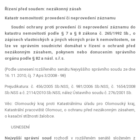
Řízení před soudem: nezákonný zásah
Katastr nemovitostí: provedení či neprovedení záznamu
Soudní ochrany proti provedení či neprovedení záznamu do
katastru nemovitostí podle § 7 a § 8 zákona č. 265/1992 Sb., o
zápisech vlastnických a jiných věcných práv k nemovitostem, se
lze ve správním soudnictví domáhat v řízení o ochraně před
nezákonným zásahem, pokynem nebo donucením správního
orgánu podle § 82 a násl. s.ř.s.
(Podle usnesení rozšířeného senátu Nejvyššího správního soudu ze dne
16. 11. 2010, čj. 7 Aps 3/2008 - 98)
Prejudikatura: č. 456/2005 Sb.NSS, č. 981/2006 Sb.NSS, č. 1654/2008
Sb.NSS a č. 2114/2010 Sb.NSS; nález Ústavního soudu č. 276/2001 Sb.
Věc: Olomoucký kraj proti Katastrálnímu úřadu pro Olomoucký kraj,
Katastrální pracoviště Olomouc, o ochranu před nezákonným zásahem,
o kasační stížnosti žalobce.
USNESENÍ
Nejvyšší správní soud
rozhodl v rozšířeném senátě složeném z