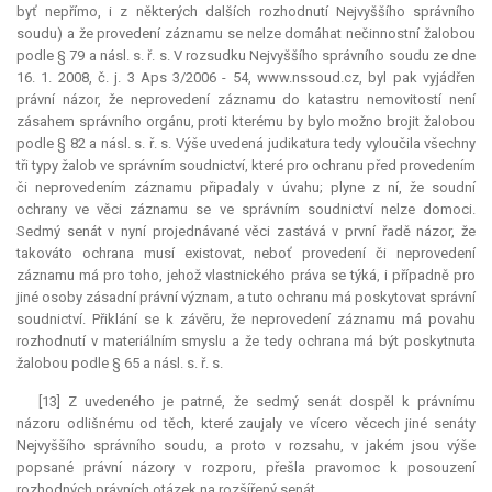
byť nepřímo, i z některých dalších rozhodnutí Nejvyššího správního
soudu) a že provedení záznamu se nelze domáhat nečinnostní žalobou
podle § 79 a násl. s. ř. s. V rozsudku Nejvyššího správního soudu ze dne
16. 1. 2008, č. j. 3 Aps 3/2006 - 54, www.nssoud.cz, byl pak vyjádřen
právní názor, že neprovedení záznamu do katastru nemovitostí není
zásahem správního orgánu, proti kterému by bylo možno brojit žalobou
podle § 82 a násl. s. ř. s. Výše uvedená
judikatura
tedy vyloučila všechny
tři typy žalob ve správním soudnictví, které pro ochranu před provedením
či neprovedením záznamu připadaly v úvahu; plyne z ní, že soudní
ochrany ve věci záznamu se ve správním soudnictví nelze domoci.
Sedmý senát v nyní projednávané věci zastává v první řadě názor, že
takováto ochrana musí existovat, neboť provedení či neprovedení
záznamu má pro toho, jehož vlastnického práva se týká, i případně pro
jiné osoby zásadní právní význam, a tuto ochranu má poskytovat správní
soudnictví. Přiklání se k závěru, že neprovedení záznamu má povahu
rozhodnutí v materiálním smyslu a že tedy ochrana má být poskytnuta
žalobou podle § 65 a násl. s. ř. s.
[13] Z uvedeného je patrné, že sedmý senát dospěl k právnímu
názoru odlišnému od těch, které zaujaly ve vícero věcech jiné senáty
Nejvyššího správního soudu, a proto v rozsahu, v jakém jsou výše
popsané právní názory v rozporu, přešla pravomoc k posouzení
rozhodných právních otázek na rozšířený senát.