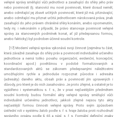
veřejné správy směřující vůči jednotlivci a zasahující do sféry jeho práv
nebo povinností (tj. stanovící mu nové povinnosti, které dosud neměl,
anebo odmítající jej zbavit určitých povinností, které již má; přiznávající,
anebo odmítající mu přiznat určitá jednotlivcem nárokovaná práva; jinak
zasahující do jeho právem chráněné sféry konáním, anebo opomenutím,
tedy mj. i nekonáním v případě, že právo stanovuje povinnost veřejné
správy za stanovených podmínek konat, ať již předepsanou formou,
anebo fakticky) byl podroben účinné soudní kontrole.
[17] Moderní veřejná správa vykonává svoji činnost (zejména tu část,
která závažně zasahuje do sféry práv a povinností individuálně určeného
jednotlivce a nemá toliko povahu organizační, evidenční, koncepční,
koordinační apod.) povětšinou v podobě formalizovaných a
standardizovaných aktů se zákonem předepsanými náležitostmi
umožňujícími rychle a jednoduše rozpoznat původce i adresáta
(adresáty) daného aktu, obsah práv a povinností jím upravených i
důvody, pro které je do nich zasahováno. Je proto zřejmé, a ostatně je to
vyjádřeno i systematikou s. ř. s., že v praxi nejčastějším předmětem
soudní kontroly budou formální akty veřejné správy směřující vůči
individuálně určenému jednotlivci, jakkoli zřejmě nejsou tyto akty
nejčastější formou činnosti veřejné správy. Proto svým způsobem
ústřední roli v systému žalob podle s. ř. s. hraje žaloba proti rozhodnutí
správního orgánu podle § 65 a násl. s. ř. s. Formální definiční znaky