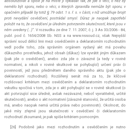
absolutizovat a spíše je na místě ji vykládat tak, že jde o věci, o něž by
nemělo být sporu, nebo o věci, o kterých zpravidla nemůže být sporu; v
opačném případě by totiž § 79 odst. 1 s. ř. s. v části, v níž umožňuje brojit
proti nevydání osvědčení, postrádal smysl. Důraz je naopak zapotřebí
položit na to, že osvědčení je úředním potvrzením skutečností, které jsou v
něm uvedeny (…)“
. V rozsudku ze dne 7. 11. 2007, č. j. 3 As 33/2006 - 84,
publ. pod č. 1654/2008 Sb. NSS a na www.nssoud.cz, však Nejvyšší
správní soud dělící linii mezi osvědčením a deklaratorním rozhodnutím
vedl podle toho, zda správním orgánem vydaný akt má povahu
důkazního prostředku, jehož obsah (důkaz) lze vyvrátit jiným důkazem
(pak jde o osvědčení), anebo zda jde o závazné (a tedy v rovině
normativní, a nikoli v rovině skutkové se pohybující) určení práv či
povinností, jež jsou předmětem daného správního aktu (pak jde o
deklaratorní
rozhodnutí). Rozšířený senát má za to, že klíčové
rozlišovací kritérium mezi osvědčením a deklaratorním rozhodnutím
vskutku spočívá v tom, zda je o akt pohybující se v rovině skutkové (o
akt potvrzující sice úředně, avšak nezávazně, neboť vyvratitelně, určité
skutečnosti), anebo o akt normativní (závazně stanovící, že určitá osoba
má, anebo naopak nemá určitá práva nebo povinnosti). Okolnost, do
jaké míry zřejmé jsou skutečnosti v osvědčení či deklaratorním
rozhodnutí zkoumané, je pak spíše kritériem pomocným.
[26] Podobně jako mezi rozhodnutím a osvědčením je nutno