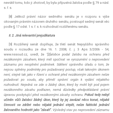
nevrátil tomu, kdo ji zhotovil, by byla přípustná žaloba podle § 79 a násl.
s. ř. s.
[8] Jelikož právní názor sedmého senátu je v rozporu s výše
citovaným právním názorem druhého senátu, postoupil sedmý senát věc
podle § 17 odst. 1 s. ř. s. k rozhodnutí rozšířenému senátu.
II. 2. Jiná
relevantní
prejudikatura
[9] Rozšířený senát doplňuje, že třetí senát Nejvyššího správního
soudu v rozsudku ze dne 16. 1. 2008, č. j. 3 Aps 3/2006 - 54,
www.nssoud.cz, uvedl, že
"[ž]alobce podal žalobu na ochranu před
nezákonným zásahem, který měl spočívat ve vyrozumění o neprovedení
záznamu pro nesplnění podmínek. Sdělení správního úřadu o tom, že
nejsou splněny podmínky pro požadovaný postup, však takovým úkonem
není, stejně tak jako v řízení o ochraně před nezákonným zásahem nelze
požadovat po soudu, aby přiměl správní orgán k vydání nějakého
rozhodnutí. Nejedná se zde o žádný úkon, který by mohl být pod pojem
nezákonného zásahu podřazen, nemá důsledky předpokládané právní
úpravou poskytující před nezákonnými zásahy ochranu.
Pokud tedy nebyl
učiněn vůči žalobci žádný úkon, který by jej zavázal něco konat, nějaké
činnosti se zdržet nebo nějaké jednání strpět, nelze faktické jednání
žalovaného hodnotit jako "zásah“.
Výsledný stav po neprovedení záznamu