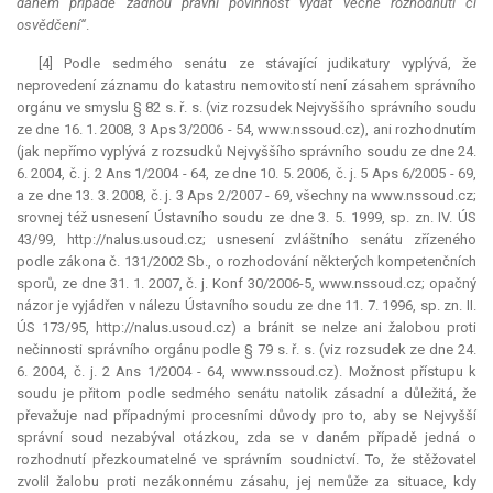
daném případě žádnou právní povinnost vydat věcné rozhodnutí či
osvědčení“
.
[4] Podle sedmého senátu ze stávající judikatury vyplývá, že
neprovedení záznamu do katastru nemovitostí není zásahem správního
orgánu ve smyslu § 82 s. ř. s. (viz rozsudek Nejvyššího správního soudu
ze dne 16. 1. 2008, 3 Aps 3/2006 - 54, www.nssoud.cz), ani rozhodnutím
(jak nepřímo vyplývá z rozsudků Nejvyššího správního soudu ze dne 24.
6. 2004, č. j. 2 Ans 1/2004 - 64, ze dne 10. 5. 2006, č. j. 5 Aps 6/2005 - 69,
a ze dne 13. 3. 2008, č. j. 3 Aps 2/2007 - 69, všechny na www.nssoud.cz;
srovnej též usnesení Ústavního soudu ze dne 3. 5. 1999, sp. zn. IV. ÚS
43/99, http://nalus.usoud.cz; usnesení zvláštního senátu zřízeného
podle zákona č. 131/2002 Sb., o rozhodování některých kompetenčních
sporů, ze dne 31. 1. 2007, č. j. Konf 30/2006-5, www.nssoud.cz; opačný
názor je vyjádřen v nálezu Ústavního soudu ze dne 11. 7. 1996, sp. zn. II.
ÚS 173/95, http://nalus.usoud.cz) a bránit se nelze ani žalobou proti
nečinnosti správního orgánu podle § 79 s. ř. s. (viz rozsudek ze dne 24.
6. 2004, č. j. 2 Ans 1/2004 - 64, www.nssoud.cz). Možnost přístupu k
soudu je přitom podle sedmého senátu natolik zásadní a důležitá, že
převažuje nad případnými procesními důvody pro to, aby se Nejvyšší
správní soud nezabýval otázkou, zda se v daném případě jedná o
rozhodnutí přezkoumatelné ve správním soudnictví. To, že stěžovatel
zvolil žalobu proti nezákonnému zásahu, jej nemůže za situace, kdy