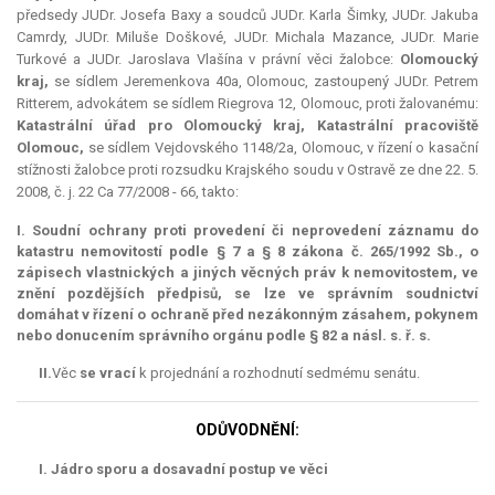
předsedy JUDr. Josefa Baxy a soudců JUDr. Karla Šimky, JUDr. Jakuba
Camrdy, JUDr. Miluše Doškové, JUDr. Michala Mazance, JUDr. Marie
Turkové a JUDr. Jaroslava Vlašína v právní věci žalobce:
Olomoucký
kraj,
se sídlem Jeremenkova 40a, Olomouc, zastoupený JUDr. Petrem
Ritterem, advokátem se sídlem Riegrova 12, Olomouc, proti žalovanému:
Katastrální úřad pro Olomoucký kraj, Katastrální pracoviště
Olomouc,
se sídlem Vejdovského 1148/2a, Olomouc, v řízení o kasační
stížnosti žalobce proti rozsudku Krajského soudu v Ostravě ze dne 22. 5.
2008, č. j. 22 Ca 77/2008 - 66, takto:
I. Soudní ochrany proti provedení či neprovedení záznamu do
katastru nemovitostí podle § 7 a § 8 zákona č. 265/1992 Sb., o
zápisech vlastnických a jiných věcných práv k nemovitostem, ve
znění pozdějších předpisů, se lze ve správním soudnictví
domáhat v řízení o ochraně před nezákonným zásahem, pokynem
nebo donucením správního orgánu podle § 82 a násl. s. ř. s.
II.
Věc
se vrací
k projednání a rozhodnutí sedmému senátu.
ODŮVODNĚNÍ:
I. Jádro sporu a dosavadní postup ve věci