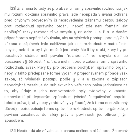
[23] Znamená to tedy, že pro absenci formy správního rozhodnutí, jak
mu rozumí doktrína správního práva, zde nepřipadá v úvahu ochrana
před chybným provedením či neprovedením záznamu cestou žaloby
proti rozhodnutí správního orgánu, neboť zde není formální akt
naplňující znaky rozhodnutí ve smyslu § 65 odst. 1 s. ř. s. V daném
případě proto nepřichází v úvahu, aby na výsledek postupu podle § 7 a 8
zákona o zápisech bylo nahlíženo jako na rozhodnutí v materiálním
smyslu, neboť to by bylo možné jen tehdy, šlo-li by o akt, který by po
obsahové stránce měl povahu "rozhodnutí“ ve smyslu definice
obsažené v § 65 odst. 1 s. ř. s. a měl mít podle zákona formu správního
rozhodnutí, avšak který by pro procesní pochybení správního orgánu
nebyl v takto předepsané formě vydán. V projednávaném případě však
zákon, ač výsledek postupu podle § 7 a 8 zákona o zápisech
nepochybně zasahuje do subjektivního veřejného práva jednotlivce na
to, aby údaje o jeho nemovitostech byly evidovány v katastru
nemovitostí předepsaným způsobem (včetně "negativního“ aspektu
tohoto práva, tj. aby nebyly evidovány v případě, že k tomu není zákonný
důvod), nepředepisuje formu správního rozhodnutí; správní orgán zde je
povinen zasáhnout do sféry práv a povinností jednotlivce jiným
způsobem.
[24] Nepřipadá ale v úvahu ani ochrana nečinnostní žalobou. Žalovaný