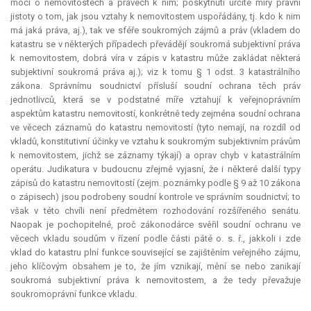
moci o nemovitostech a právech k nim; poskytnutí určité míry právní
jistoty o tom, jak jsou vztahy k nemovitostem uspořádány, tj. kdo k nim
má jaká práva, aj.), tak ve sféře soukromých zájmů a práv (vkladem do
katastru se v některých případech převádějí soukromá subjektivní práva
k nemovitostem, dobrá víra v zápis v katastru může zakládat některá
subjektivní soukromá práva aj.); viz k tomu § 1 odst. 3 katastrálního
zákona. Správnímu soudnictví přísluší soudní ochrana těch práv
jednotlivců, která se v podstatné míře vztahují k veřejnoprávním
aspektům katastru nemovitostí, konkrétně tedy zejména soudní ochrana
ve věcech záznamů do katastru nemovitostí (tyto nemají, na rozdíl od
vkladů,
konstitutivní
účinky ve vztahu k soukromým subjektivním právům
k nemovitostem, jichž se záznamy týkají) a oprav chyb v katastrálním
operátu.
Judikatura
v budoucnu zřejmě vyjasní, že i některé další typy
zápisů do katastru nemovitostí (zejm. poznámky podle § 9 až 10 zákona
o zápisech) jsou podrobeny soudní kontrole ve správním soudnictví; to
však v této chvíli není předmětem rozhodování rozšířeného senátu.
Naopak je pochopitelné, proč zákonodárce svěřil soudní ochranu ve
věcech vkladu soudům v řízení podle části páté o. s. ř., jakkoli i zde
vklad do katastru plní funkce související se zajištěním veřejného zájmu,
jeho klíčovým obsahem je to, že jím vznikají, mění se nebo zanikají
soukromá subjektivní práva k nemovitostem, a že tedy převažuje
soukromoprávní funkce vkladu.