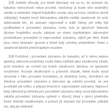
[29] Jestliže důvody, pro které žalovaný má za to, že záznam do
katastru nemovitostí nelze provést, neobstojí (a bude věcí sedmého
senátu a následně zřejmě krajského soudu, aby se touto otázkou věcně
zabývaly), krajský soud žalovanému zakáže nadále zasahovat do práv
stěžovatele tím, že záznam neprovedl a vrátil listiny, jež měly být
podkladem k provedení záznamu, tomu, kdo je vyhotovil. Nebude
úkolem krajského soudu zabývat se všemi myslitelnými zákonnými
podmínkami provedení či neprovedení záznamu, nýbrž jen těmi, které
jsou mezi stranami sporné a které byly učiněny předmětem řízení o
zásahové žalobě před krajským soudem.
[30] Podobně i provedení záznamu do katastru, ač k němu nejsou
splněny zákonné podmínky, bude třeba nahlížet jako nezákonný zásah,
proti kterému se rovněž lze bránit zásahovou žalobou ve správním
soudnictví. Rozsah skutkových a právních otázek, které bude soud
zkoumat v této procesní konstelaci, je obdobný tomu, domáhá-li se
žalobce provedení záznamu a žalovaný jej odmítá provést; ve své
podstatě jde toliko o případ inverzní k neprovedení záznamu. Nejsou-li
tedy zákonné podmínky pro provedení záznamu dány, soud žalovanému
zakáže provedení záznamu opřené o důvod, který v rámci předmětu
řízení shledal nezákonným, a pokud již záznam byl proveden, přikáže
mu, aby jej odstranil.