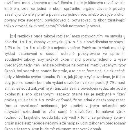
rozlišovat mezi zásahem a osvědčením. I zde je klíčovým rozlišovacím
kritériem, zda se jedná o úkon správního orgánu závazné povahy,
zasahující do sféry práv a povinností jednotlivce, anebo zda jde o úkon
povahy ryze evidenční, osvědčovací či potvrzovací, tj. úkon zůstávající
toliko v rovině skutkové, nemající však normativní povahu.
[27] Nezřídka bude takové rozlišení mezi rozhodnutími ve smyslu §
65 odst. 1 s. ř. s., zásahy ve smyslu § 82 s. ř. s. a osvědčeními ve smyslu
§ 79 odst. 1 s. ř. s. obtížné a nejednoznačné. Právě proto však musí být
výklad ustanovení o soudní ochraně poskytované ve správním
soudnictví takový, aby jakýkoli úkon mající povahu jednoho z výše
uvedených, tedy i ten, jenž se pohybuje na pomezí mezi uvedenými typy
úkonů, byl podroben soudní kontrole, a to nejen formálně, ale skutečně,
tedy z hlediska svého obsahu. Proto, jak již bylo výše uvedeno, je třeba,
aby, jde-li o soudní kontrolu vydání osvědčení v řízení podle § 79 a násl.
s. ř. s., se soud zabýval nejen tím, zda se má osvědčení vydat, ale podle
okolností i jeho obsahovými aspekty. Stejně tak je nezbytné v řízení
podle § 82 a násl. s. ř. s. zvolit v případě, že se jedná o nezákonný zásah
formou nezákonné nečinnosti, jež spočívá v jiném nekonání než
nevydání rozhodnutí ve věci samé či osvědčení, formulovat výrok
rozhodnutí krajského soudu tak, aby vedl k tomu, že příslušný správní
orgán nadále již nebude nečinný a že naopak učiní zákonem předepsaný
úkon a že tento úkon bude mít zákonem stanovený obsah.