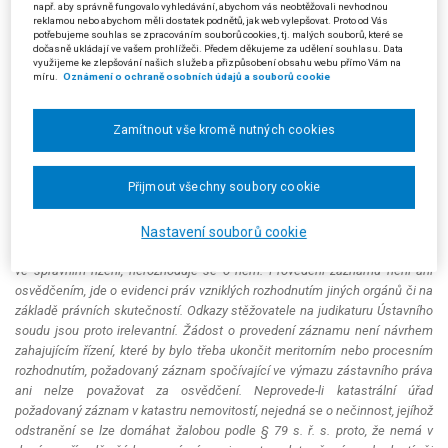
např. aby správně fungovalo vyhledávání, abychom vás neobtěžovali nevhodnou
zápisu záznamem, je po materiální stránce rozhodnutím, které podléhá
reklamou nebo abychom měli dostatek podnětů, jak web vylepšovat. Proto od Vás
přezkumu ve správním soudnictví, byť nemá veškeré formální znaky
potřebujeme souhlas se zpracováním souborů cookies, tj. malých souborů, které se
rozhodnutí. Přitom vycházel zejména ze závěrů obsažených v usnesení
dočasně ukládají ve vašem prohlížeči. Předem děkujeme za udělení souhlasu. Data
využijeme ke zlepšování našich služeb a přizpůsobení obsahu webu přímo Vám na
rozšířeného senátu ze dne 23. 3. 2005, č. j. 6 A 25/2002 - 42 (publikováno
míru.
Oznámení o ochraně osobních údajů a souborů cookie
pod č. 906/2006 Sb. NSS a na www.nssoud.cz). Podle sedmého senátu
ovšem právní názor, že přípis, kterým katastrální úřad sděluje, že listina
není způsobilá k vykonání záznamu, je po materiální stránce
Zamítnout vše kromě nutných cookies
rozhodnutím, je v rozporu s názorem vysloveným v rozsudku Nejvyššího
správního soudu ze dne 24. 6. 2004, č. j. 2 Ans 1/2004 - 64,
Přijmout všechny soubory cookie
www.nssoud.cz. V tomto rozhodnutí druhý senát dospěl k závěru, že
žalobou proti nečinnosti (§ 79 a násl. s. ř. s.) se nelze domáhat
provedení zápisu do katastru ve formě záznamu. Druhý senát v
Nastavení souborů cookie
citovaném rozsudku mimo jiné uvedl, že
"zápis záznamem se neprovádí
ve správním řízení, nerozhoduje se o něm. Provedení záznamu není ani
osvědčením, jde o evidenci práv vzniklých rozhodnutím jiných orgánů či na
základě právních skutečností. Odkazy stěžovatele na judikaturu Ústavního
soudu jsou proto irelevantní. Žádost o provedení záznamu není návrhem
zahajujícím řízení, které by bylo třeba ukončit meritorním nebo procesním
rozhodnutím, požadovaný záznam spočívající ve výmazu zástavního práva
ani nelze považovat za osvědčení. Neprovede-li katastrální úřad
požadovaný záznam v katastru nemovitostí, nejedná se o nečinnost, jejíhož
odstranění se lze domáhat žalobou podle § 79 s. ř. s. proto, že nemá v