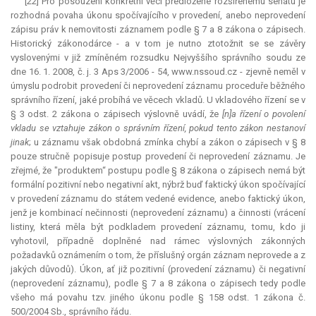
[22] Pro posouzení konkrétní věci předložené rozšířenému senátu je
rozhodná povaha úkonu spočívajícího v provedení, anebo neprovedení
zápisu práv k nemovitosti záznamem podle § 7 a 8 zákona o zápisech.
Historický zákonodárce - a v tom je nutno ztotožnit se se závěry
vyslovenými v již zmíněném rozsudku Nejvyššího správního soudu ze
dne 16. 1. 2008, č. j. 3 Aps 3/2006 - 54, www.nssoud.cz - zjevně neměl v
úmyslu podrobit provedení či neprovedení záznamu proceduře běžného
správního řízení, jaké probíhá ve věcech vkladů. U vkladového řízení se v
§ 3 odst. 2 zákona o zápisech výslovně uvádí, že
[n]a řízení o povolení
vkladu se vztahuje zákon o správním řízení, pokud tento zákon nestanoví
jinak
; u záznamu však obdobná zmínka chybí a zákon o zápisech v § 8
pouze stručně popisuje postup provedení či neprovedení záznamu. Je
zřejmé, že "produktem“ postupu podle § 8 zákona o zápisech nemá být
formální pozitivní nebo negativní akt, nýbrž buď faktický úkon spočívající
v provedení záznamu do státem vedené evidence, anebo faktický úkon,
jenž je kombinací nečinnosti (neprovedení záznamu) a činnosti (vrácení
listiny, která měla být podkladem provedení záznamu, tomu, kdo ji
vyhotovil, případně doplněné nad rámec výslovných zákonných
požadavků oznámením o tom, že příslušný orgán záznam neprovede a z
jakých důvodů). Úkon, ať již pozitivní (provedení záznamu) či negativní
(neprovedení záznamu), podle § 7 a 8 zákona o zápisech tedy podle
všeho má povahu tzv. jiného úkonu podle § 158 odst. 1 zákona č.
500/2004 Sb., správního řádu.