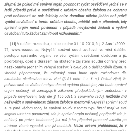
zřejmé, že pokud má správní orgán povinnost vydat osvědčení, jedná se v
řadě případů právě o osvědčení o určitém obsahu, žalobou na ochranu
proti nečinnosti se pak fakticky nelze domáhat ničeho jiného než právě
vydání osvědčení o tomto určitém obsahu, zvláště pak v případech, kdy
správní orgán nemá povinnost v případě nevyhovění žádosti o vydání
osvědčení tuto žádost zamítnout rozhodnutím.
“
[11] V dalším rozsudku, a sice ze dne 31. 10. 2010, č. j. 2 Ans 1/2009 -
71, www.nssoud.cz, Nejvyšší správní soud uvažoval ve věci dalšího
postupu správního orgánu ve věci vydání osvědčení obdobně a již
podrobněji, opět s důrazem na skutečné zajištění soudní ochrany před
nezákonným jednáním veřejné správy:
"Pokud jde o další průběh řízení, je
vhodné připomenout, že městský soud bude opět rozhodovat dle
aktuálního skutkového stavu věci (§ 81 odst. 1 s. ř. s.). Pokud zjistí, že
požadované osvědčení nebylo dosud vydáno (lhostejno, zda bude správní
orgán nečinný, či zareaguje-li zákonem předpokládaným způsobem v
případě nevyhovění, tedy dle § 155 odst. 3 správního řádu),
nezbude mu
než uvážit o oprávněnosti žádosti žalobce meritorně.
Nejvyšší správní soud
si je plně vědom toho, že správní soudy v tomto typu řízení mají ve své
kognici ustat na posouzení, zda je správní orgán nečinný, popřípadě zda je
nečinný po právu; hodnocení, jak má jeho případná procesní aktivita po
stránce věcné vypadat, mu již nenáleží.
Nelze ovšem přehlédnout, že v