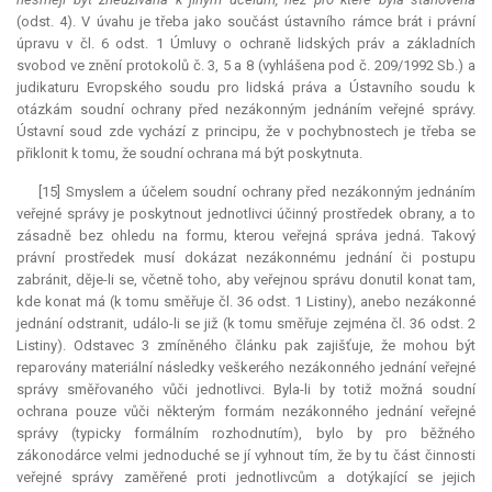
(odst. 4). V úvahu je třeba jako součást ústavního rámce brát i právní
úpravu v čl. 6 odst. 1 Úmluvy o ochraně lidských práv a základních
svobod ve znění protokolů č. 3, 5 a 8 (vyhlášena pod č. 209/1992 Sb.) a
judikaturu Evropského soudu pro lidská práva a Ústavního soudu k
otázkám soudní ochrany před nezákonným jednáním veřejné správy.
Ústavní soud zde vychází z principu, že v pochybnostech je třeba se
přiklonit k tomu, že soudní ochrana má být poskytnuta.
[15] Smyslem a účelem soudní ochrany před nezákonným jednáním
veřejné správy je poskytnout jednotlivci účinný prostředek obrany, a to
zásadně bez ohledu na formu, kterou veřejná správa jedná. Takový
právní prostředek musí dokázat nezákonnému jednání či postupu
zabránit, děje-li se, včetně toho, aby veřejnou správu donutil konat tam,
kde konat má (k tomu směřuje čl. 36 odst. 1 Listiny), anebo nezákonné
jednání odstranit, událo-li se již (k tomu směřuje zejména čl. 36 odst. 2
Listiny). Odstavec 3 zmíněného článku pak zajišťuje, že mohou být
reparovány materiální následky veškerého nezákonného jednání veřejné
správy směřovaného vůči jednotlivci. Byla-li by totiž možná soudní
ochrana pouze vůči některým formám nezákonného jednání veřejné
správy (typicky formálním rozhodnutím), bylo by pro běžného
zákonodárce velmi jednoduché se jí vyhnout tím, že by tu část činnosti
veřejné správy zaměřené proti jednotlivcům a dotýkající se jejich