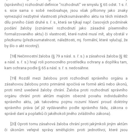
(správního) rozhodnutí definice "rozhodnutí“ ve smyslu § 65 odst. 1 s. ř.
s. sice sama o sobě neobsahuje, jsou však přítomny jako znaky
vymezující nezbytné vlastnosti přezkoumávaného aktu na těch místech
dílu prvního části druhé s. ř. s., která se týkají např. časových podmínek
podání žaloby (oznámení rozhodnutí jako zásadně písemného
formalizovaného aktu) či vlastností, které nutně musí mít, aby obstál v
přezkumu (přezkoumatelnost; náležitosti, mj. formální, které vylučují, že
by šlo o akt nicotný).
[18] Nečinnostní žaloba (§ 79 a násl. s. ř. s.) a zásahová žaloba (§ 82
a násl. s. ř. s.) hrají roli pomocného prostředku ochrany a doplňku tam,
kam ochrana podle § 65 a násl. s. ř. s. nedosáhne.
[19] Rozdíl mezi žalobou proti rozhodnutí správního orgánu a
zásahovou žalobou proto primárně spočívá ve formě aktů nebo úkonů,
proti nimž uvedené žaloby chrání. Žaloba proti rozhodnutí správního
orgánu chrání proti aktům majícím obecně povahu individuálního
správního aktu, jak takovému pojmu rozumí hlavní proud doktríny
správního práva (ať již vydávaného podle správního řádu, zákona o
správě daní a poplatků či jakéhokoli jiného zvláštního zákona).
[20] Oproti tomu zásahová žaloba chrání proti jakýmkoli jiným aktům
či úkonům veřejné správy směřujícím proti jednotlivci, které jsou