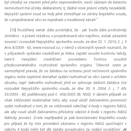
byl shodný se stavem před jeho neprovedením, navíc záznam do katastru
nemovitostí má účinky
deklaratorní
, tj. žádné nové právní vztahy nezakládá.
Nejvyšší správní soud se tedy plně ztotožňuje se závěry krajského soudu,
že v projednávané věci se nejednalo o nezákonný zásah.“
[10] Rozšířený senát dále podotýká, že - jak bude dále podrobněji
zmíněno - s právní otázkou v projednávané věci nepřímo, avšak zásadně
souvisí i rozsudek Nejvyššího správního soudu ze dne 22. 1. 2010, č. j. 5
Ans 4/2009 - 63, www.nssoud.cz, v němž v obecných rysech naznačil, že
v případech vydávání osvědčení je třeba zajistit soudní kontrolu tehdy,
není-li nevydání osvědčení provedeno formou soudně
přezkoumatelného rozhodnutí správního orgánu:
"Obecně vzato je
samozřejmě pravda, že se žalobou na ochranu proti nečinnosti správního
orgánu nelze úspěšně domáhat vydání rozhodnutí ve věci samé o určitém
obsahu, např. takového rozhodnutí, jímž se vyhovuje žádosti žalobce (viz
rozsudek Nejvyššího správního soudu ze dne 30. 9. 2004, č. j. 7 Afs
33/2003 - 80, publikovaný pod č. 456/2005 Sb. NSS). V daném případě se
však stěžovatel nedomáhal toho, aby soud uložil žalovanému povinnost
vydat rozhodnutí o tom, že se stěžovateli odečítají 4 body v registru řidičů,
ale aby soud uložil žalovanému příslušný odečet 4 bodů v registru řidičů
fakticky provést. Zcela nepřípadné je pak konstatování krajského soudu
pro případ, že by toto provedení záznamu v registru řidičů spočívající v
odečtu 4 bodů mělo být dle žaloby považováno za vydání osvědčení.
Je