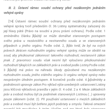
III. 2. Ústavní rámec soudní ochrany před nezákonným jednáním
veřejné správy
[14] Ústavní rámec soudní ochrany před nezákonným jednáním
veřejné správy tvoří především čl. 36 Listiny systematicky zařazený do
její hlavy páté (Právo na soudní a jinou právní ochranu). Podle odst. 1
zmíněného článku
[k]aždý se může domáhat stanoveným postupem
svého práva u nezávislého a nestranného soudu a ve stanovených
případech u jiného orgánu
. Podle odst. 2,
[k]do tvrdí, že byl na svých
právech zkrácen rozhodnutím orgánu veřejné správy, může se obrátit na
soud, aby přezkoumal zákonnost takového rozhodnutí, nestanoví-li zákon
jinak. Z pravomoci soudu však nesmí být vyloučeno přezkoumávání
rozhodnutí týkajících se základních práv a svobod podle Listiny.
Podle odst.
3
[k]aždý má právo na náhradu škody způsobené mu nezákonným
rozhodnutím soudu, jiného státního orgánu či orgánu veřejné správy nebo
nesprávným úředním postupem
. A konečně podle odst. 4
[p]odmínky a
podrobnosti upravuje zákon.
Pro výklad výše uvedených ustanovení Listiny
jsou klíčová výkladová pravidla v jejím čl. 4 odst. 2 a 4:
Meze základních
práv a svobod mohou být za podmínek stanovených Listinou (…) upraveny
pouze zákonem
(odst. 2).
Při používání ustanovení o mezích základních
práv a svobod musí být šetřeno jejich podstaty a smyslu. Taková omezení
nesmějí být zneužívána k jiným účelům, než pro které byla stanovena