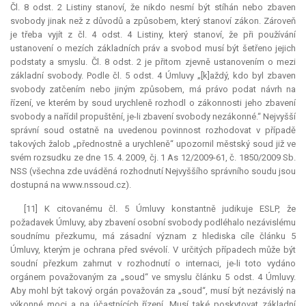
Čl. 8 odst. 2 Listiny stanoví, že nikdo nesmí být stíhán nebo zbaven
svobody jinak než z důvodů a způsobem, který stanoví zákon. Zároveň
je třeba vyjít z čl. 4 odst. 4 Listiny, který stanoví, že při používání
ustanovení o mezích základních práv a svobod musí být šetřeno jejich
podstaty a smyslu. Čl. 8 odst. 2 je přitom zjevně ustanovením o mezi
základní svobody. Podle čl. 5 odst. 4 Úmluvy „[k]aždý, kdo byl zbaven
svobody zatčením nebo jiným způsobem, má právo podat návrh na
řízení, ve kterém by soud urychleně rozhodl o zákonnosti jeho zbavení
svobody a nařídil propuštění, je-li zbavení svobody nezákonné.“ Nejvyšší
správní soud ostatně na uvedenou povinnost rozhodovat v případě
takových žalob „přednostně a urychleně“ upozornil městský soud již ve
svém rozsudku ze dne 15. 4. 2009, čj. 1 As 12/2009-61, č. 1850/2009 Sb.
NSS (všechna zde uváděná rozhodnutí Nejvyššího správního soudu jsou
dostupná na www.nssoud.cz).
[11] K citovanému čl. 5 Úmluvy konstantně judikuje ESLP, že
požadavek Úmluvy, aby zbavení osobní svobody podléhalo nezávislému
soudnímu přezkumu, má zásadní význam z hlediska cíle článku 5
Úmluvy, kterým je ochrana před svévolí. V určitých případech může být
soudní přezkum zahrnut v rozhodnutí o internaci, je-li toto vydáno
orgánem považovaným za „soud“ ve smyslu článku 5 odst. 4 Úmluvy.
Aby mohl být takový orgán považován za „soud“, musí být nezávislý na
výkonné moci a na účastnících řízení. Musí také poskytovat základní