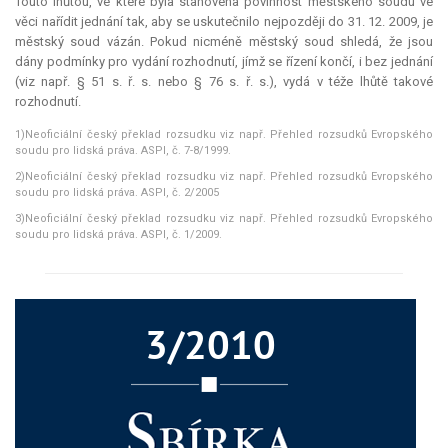
Touto lhůtou, ve které byla stanovena povinnost městského soudu ve
věci nařídit jednání tak, aby se uskutečnilo nejpozději do 31. 12. 2009, je
městský soud vázán. Pokud nicméně městský soud shledá, že jsou
dány podmínky pro vydání rozhodnutí, jímž se řízení končí, i bez jednání
(viz např. § 51 s. ř. s. nebo § 76 s. ř. s.), vydá v téže lhůtě takové
rozhodnutí.
1)Neoficiální český překlad rozsudku viz např. Přehled rozsudků Evropského
soudu pro lidská práva. ASPI, č. 7-8/1999.
2)Neoficiální český překlad rozsudku viz např. Přehled rozsudků Evropského
soudu pro lidská práva. ASPI, č. 2/2005
3)Neoficiální český překlad rozsudku viz např. Přehled rozsudků Evropského
soudu pro lidská práva. ASPI, č. 1/2009.