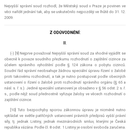
Nejvyšší správní soud rozhodl, že Městský soud v Praze je povinen ve
věci nařídit jednání tak, aby se uskutečnilo nejpozději ve lhůtě do 31. 12.
2009.
Z ODŮVODNĚNÍ:
III.
(-) [9] Nejprve považoval Nejvyšší správní soud za vhodné vyjádřit se
obecně k povaze soudního přezkumu rozhodnutí o zajištění cizince za
účelem správního vyhoštění podle § 124 zákona o pobytu cizinců.
Soudní řád správní neobsahuje žádnou speciální úpravu řízení o žalobě
proti takovému rozhodnutí, a tak je nutno postupovat podle obecných
ustanovení o řízení o žalobě proti rozhodnutí správního orgánu (§ 65 a
násl. s. ř. s.). Jediné speciální ustanovení je obsaženo v § 56 odst. 2 s. ř.
s., podle nějž soud přednostně vyřizuje žaloby ve věcech rozhodnutí o
zajištění cizince.
[10] Tuto bezpochyby sporou zákonnou úpravu je nicméně nutno
vykládat ve světle patřičných ustanovení právních předpisů vyšší právní
síly, tj. jednak Listiny, jednak mezinárodních smluv, kterými je Česká
republika vázána. Podle čl. 8 odst. 1 Listiny je osobní svoboda zaručena.