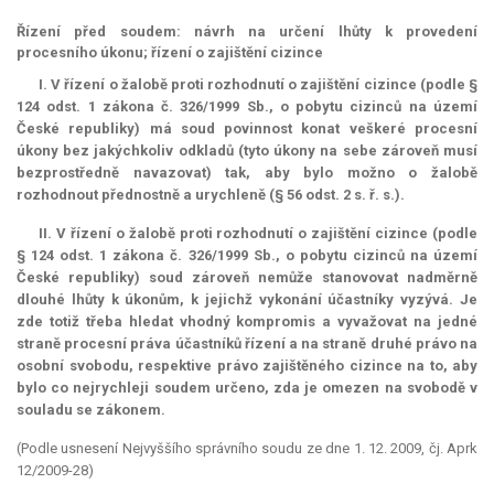
Řízení před soudem: návrh na určení lhůty k provedení
procesního úkonu; řízení o zajištění cizince
I. V řízení o žalobě proti rozhodnutí o zajištění cizince (podle §
124 odst. 1 zákona č. 326/1999 Sb., o pobytu cizinců na území
České republiky) má soud povinnost konat veškeré procesní
úkony bez jakýchkoliv odkladů (tyto úkony na sebe zároveň musí
bezprostředně navazovat) tak, aby bylo možno o žalobě
rozhodnout přednostně a urychleně (§ 56 odst. 2 s. ř. s.).
II. V řízení o žalobě proti rozhodnutí o zajištění cizince (podle
§ 124 odst. 1 zákona č. 326/1999 Sb., o pobytu cizinců na území
České republiky) soud zároveň nemůže stanovovat nadměrně
dlouhé lhůty k úkonům, k jejichž vykonání účastníky vyzývá. Je
zde totiž třeba hledat vhodný kompromis a vyvažovat na jedné
straně procesní práva účastníků řízení a na straně druhé právo na
osobní svobodu, respektive právo zajištěného cizince na to, aby
bylo co nejrychleji soudem určeno, zda je omezen na svobodě v
souladu se zákonem.
(Podle usnesení Nejvyššího správního soudu ze dne 1. 12. 2009, čj. Aprk
12/2009-28)