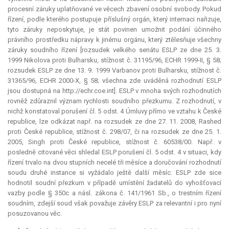
procesní záruky uplatňované ve věcech zbavení osobní svobody. Pokud
řízení, podle kterého postupuje příslušný orgán, který internaci nařizuje,
tyto záruky neposkytuje, je stát povinen umožnit podání účinného
právního prostředku nápravy k jinému orgánu, který ztělesňuje všechny
záruky soudního řízení [rozsudek velkého senátu ESLP ze dne 25. 3.
1999 Nikolova proti Bulharsku, stížnost č. 31195/96, ECHR 1999-II, § 58;
rozsudek ESLP ze dne 13. 9. 1999 Varbanov proti Bulharsku, stížnost č.
31365/96, ECHR 2000-X, § 58; všechna zde uváděná rozhodnutí ESLP
jsou dostupná na http://echr.coe.int]. ESLP v mnoha svých rozhodnutích
rovněž zdůraznil význam rychlosti soudního přezkumu. Z rozhodnutí, v
nichž konstatoval porušení čl. 5 odst. 4 Úmluvy přímo ve vztahu k České
republice, lze odkázat např. na rozsudek ze dne 27. 11. 2008, Rashed
proti České republice, stížnost č. 298/07, či na rozsudek ze dne 25. 1.
2005, Singh proti České republice, stížnost č. 60538/00. Např. v
posledně citované věci shledal ESLP porušení čl. 5 odst. 4 v situaci, kdy
řízení trvalo na dvou stupních necelé tři měsíce a doručování rozhodnutí
soudu druhé instance si vyžádalo ještě další měsíc. ESLP zde sice
hodnotil soudní přezkum v případě umístění žadatelů do vyhošťovací
vazby podle § 350c a násl. zákona č. 141/1961 Sb., o trestním řízení
soudním, zdejší soud však považuje závěry ESLP za
relevantní
i pro nyní
posuzovanou věc.