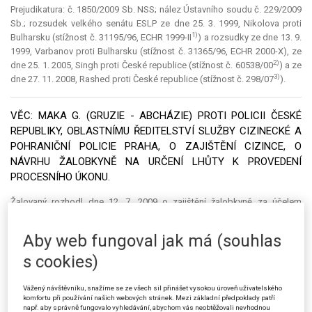
Prejudikatura: č. 1850/2009 Sb. NSS; nález Ústavního soudu č. 229/2009
Sb.; rozsudek velkého senátu ESLP ze dne 25. 3. 1999, Nikolova proti
1)
Bulharsku (stížnost č. 31195/96, ECHR 1999-II
) a rozsudky ze dne 13. 9.
1999, Varbanov proti Bulharsku (stížnost č. 31365/96, ECHR 2000-X), ze
2)
dne 25. 1. 2005, Singh proti České republice (stížnost č. 60538/00
) a ze
3)
dne 27. 11. 2008, Rashed proti České republice (stížnost č. 298/07
).
VĚC: MAKA G. (GRUZIE - ABCHÁZIE) PROTI POLICII ČESKÉ
REPUBLIKY, OBLASTNÍMU ŘEDITELSTVÍ SLUŽBY CIZINECKÉ A
POHRANIČNÍ POLICIE PRAHA, O ZAJIŠTĚNÍ CIZINCE, O
NÁVRHU ŽALOBKYNĚ NA URČENÍ LHŮTY K PROVEDENÍ
PROCESNÍHO ÚKONU.
Žalovaný rozhodl dne 12. 7. 2009 o zajištění žalobkyně za účelem
správního vyhoštění podle § 124 odst. 1 zákona o pobytu cizinců.
Aby web fungoval jak má (souhlas
Žalobou zaslanou Městskému soudu v Praze faxem dne 11. 8. 2009 (v
písemném vyhotovení doručenou dne 14. 8. 2009) se žalobkyně
s cookies)
domáhala podle § 65 s. ř. s. zrušení uvedeného rozhodnutí žalovaného.
Vážený návštěvníku, snažíme se ze všech sil přinášet vysokou úroveň uživatelského
Dne 21. 9. 2009 učinil soudce městského soudu pokyny pro vyššího
komfortu při používání našich webových stránek. Mezi základní předpoklady patří
soudního úředníka, který následně přípisem ze dne 30. 9. 2009
např. aby správně fungovalo vyhledávání, abychom vás neobtěžovali nevhodnou