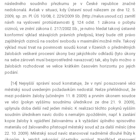
následného soudního přezkumu je v České republice značně
nedokonalá. Avšak v situaci, kdy Ústavní soud nálezem ze dne 12. 5.
2009, sp. zn. Pl. ÚS 10/08, č. 229/2009 Sb. (http://nalus.usoud.cz) zamítl
návrh na vyslovení protiústavnosti § 124 odst. 1 zákona o pobytu
cizinců, ve znění zákona č. 217/2002 Sb., je nutno hledat takový ústavně
konformní výklad stávajících právních předpisů, který bude ctít právo
zajištěných cizinců na osobní svobodu v maximální možné míře. Takový
výklad musí trvat na povinnosti soudů konat v řízeních o předmětných
žalobách veškeré procesní úkony bez jakýchkoliv odkladů (tyto úkony
na sebe zároveň musí bezprostředně navazovat) tak, aby bylo možno o
žalobách rozhodovat ve velice krátkém časovém horizontu po jejich
podání.
[14] Nejvyšší správní soud konstatuje, že v nyní posuzované věci
městský soud uvedeným požadavkům nedostál. Nelze přehlédnout, že
mezi podáním žaloby (učiněným 11. 8. 2009) a prvním úkonem soudce
ve věci (pokyn vyššímu soudnímu úředníkovi ze dne 21. 9. 2009),
uplynula doba delší než jeden měsíc. K realizaci těchto pokynů vyšším
soudním úředníkem navíc došlo s nemalým zpožděním, např. k zaslání
kopie žaloby k vyjádření žalovanému a k vyžádání úplného spisového
materiálu od žalovaného přistoupil městský soud až za další měsíc (dne
22. 10. 2009). Městský soud navíc stanovoval nadměrně dlouhé lhůty k
úkonům, k jejichž vykonání účastníky vyzýval. Například stanovení