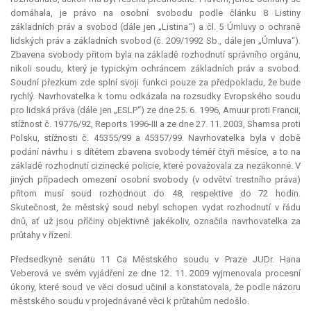
domáhala, je právo na osobní svobodu podle článku 8 Listiny
základních práv a svobod (dále jen „Listina“) a čl. 5 Úmluvy o ochraně
lidských práv a základních svobod (č. 209/1992 Sb., dále jen „Úmluva“).
Zbavena svobody přitom byla na základě rozhodnutí správního orgánu,
nikoli soudu, který je typickým ochráncem základních práv a svobod.
Soudní přezkum zde splní svoji funkci pouze za předpokladu, že bude
rychlý. Navrhovatelka k tomu odkázala na rozsudky Evropského soudu
pro lidská práva (dále jen „ESLP“) ze dne 25. 6. 1996, Amuur proti Francii,
stížnost č. 19776/92, Reports 1996-III a ze dne 27. 11. 2003, Shamsa proti
Polsku, stížnosti č. 45355/99 a 45357/99. Navrhovatelka byla v době
podání návrhu i s dítětem zbavena svobody téměř čtyři měsíce, a to na
základě rozhodnutí cizinecké policie, které považovala za nezákonné. V
jiných případech omezení osobní svobody (v odvětví trestního práva)
přitom musí soud rozhodnout do 48, respektive do 72 hodin.
Skutečnost, že městský soud nebyl schopen vydat rozhodnutí v řádu
dnů, ať už jsou příčiny objektivně jakékoliv, označila navrhovatelka za
průtahy v řízení.
Předsedkyně senátu 11 Ca Městského soudu v Praze JUDr. Hana
Veberová ve svém vyjádření ze dne 12. 11. 2009 vyjmenovala procesní
úkony, které soud ve věci dosud učinil a konstatovala, že podle názoru
městského soudu v projednávané věci k průtahům nedošlo.