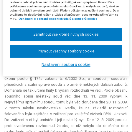
reklamou nebo abychom měli dostatek podnětů, jak web vylepšovat. Proto od Vás
(doručeným žalobkyni dne 7. 10. 2009) vyzval žalobkyni, aby ve lhůtě do
potřebujeme souhlas se zpracováním souborů cookies, tj. malých souborů, které se
čtrnácti dnů od doručení této výzvy prokázala své osobní a majetkové
dočasně ukládají ve vašem prohlížeči. Předem děkujeme za udělení souhlasu. Data
využijeme ke zlepšování našich služeb a přizpůsobení obsahu webu přímo Vám na
poměry za účelem rozhodnutí o její žádosti o přiznání osvobození od
míru.
Oznámení o ochraně osobních údajů a souborů cookie
placení soudních poplatků. Vyplněný formulář potvrzení o osobních a
majetkových poměrech doručila žalobkyně soudu dne 13. 10. 2009, ten
poté usnesením ze dne 15. 10. 2009 přiznal žalobkyni osvobození od
Zamítnout vše kromě nutných cookies
placení soudních poplatků pro dané řízení. Přípisem ze dne 22. 10. 2009
zaslal městský soud kopii žaloby žalovanému a zároveň mu uložil, aby
do patnácti dnů od doručení této výzvy předložil soudu úplný spisový
Přijmout všechny soubory cookie
materiál v originále a aby zaslal vyjádření k žalobě.
Nastavení souborů cookie
Žalobkyně (navrhovatelka) se svým podáním doručeným dne 10. 11.
2009 městskému soudu domáhala určení lhůty k provedení procesního
úkonu podle § 174a zákona č. 6/2002 Sb., o soudech, soudcích,
přísedících a státní správě soudů a o změně některých dalších zákonů.
Domáhala se tak určení lhůty k vydání rozhodnutí ve věci. Podle obsahu
soudního spisu městský soud věc dne 13. 11. 2009 vypravil k
Nejvyššímu správnímu soudu, tomu byla věc doručena dne 20. 11. 2009.
V tomto návrhu navrhovatelka uvedla, že na základě rozhodnutí
žalovaného byla zajištěna v zařízení pro zajištění cizinců Bělá - Jezová.
Do zařízení s ní byl umístěn i její nezletilý syn. Dne 12. 8. 2009 podala
proti uvedenému rozhodnutí žalobu, o níž nebylo do dnešního dne
rozhodnuto, ačkoli má být řešena přednostně. Právem, jehož ochrany se