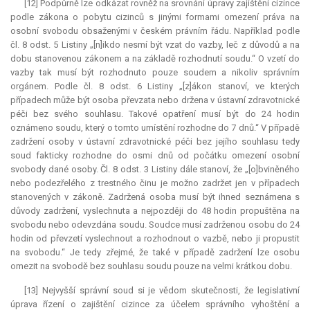
[12] Podpůrně lze odkázat rovněž na srovnání úpravy zajištění cizince
podle zákona o pobytu cizinců s jinými formami omezení práva na
osobní svobodu obsaženými v českém právním řádu. Například podle
čl. 8 odst. 5 Listiny „[n]ikdo nesmí být vzat do vazby, leč z důvodů a na
dobu stanovenou zákonem a na základě rozhodnutí soudu.“ O vzetí do
vazby tak musí být rozhodnuto pouze soudem a nikoliv správním
orgánem. Podle čl. 8 odst. 6 Listiny „[z]ákon stanoví, ve kterých
případech může být osoba převzata nebo držena v ústavní zdravotnické
péči bez svého souhlasu. Takové opatření musí být do 24 hodin
oznámeno soudu, který o tomto umístění rozhodne do 7 dnů.“ V případě
zadržení osoby v ústavní zdravotnické péči bez jejího souhlasu tedy
soud fakticky rozhodne do osmi dnů od počátku omezení osobní
svobody dané osoby. Čl. 8 odst. 3 Listiny dále stanoví, že „[o]bviněného
nebo podezřelého z trestného činu je možno zadržet jen v případech
stanovených v zákoně. Zadržená osoba musí být ihned seznámena s
důvody zadržení, vyslechnuta a nejpozději do 48 hodin propuštěna na
svobodu nebo odevzdána soudu. Soudce musí zadrženou osobu do 24
hodin od převzetí vyslechnout a rozhodnout o vazbě, nebo ji propustit
na svobodu.“ Je tedy zřejmé, že také v případě zadržení lze osobu
omezit na svobodě bez souhlasu soudu pouze na velmi krátkou dobu.
[13] Nejvyšší správní soud si je vědom skutečnosti, že legislativní
úprava řízení o zajištění cizince za účelem správního vyhoštění a