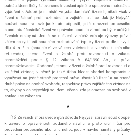
patnáctidenní lhůty žalovanému k zaslání úplného spisového materiálu a
vyjádření k žalobě je namístě ve „standardních“ řízeních, nikoli však v
řízení o žalobě proti rozhodnutí o zajištění cizince. Jak již Nejvyšší
správní soud ve své judikatuře připustil, jistá omezení procesního
standardu účastníků řízení ve správním soudnictví mohou být v určitých
řízeních nezbytná. Jedná se o řízení, v nichž existuje výrazný právní
zájem na rychlosti soudního rozhodování, typicky řízení podle hlavy II.
dílu 4. s. ř. s. (soudnictví ve věcech volebních a ve věcech místního
referenda), anebo řízení o žalobě proti rozhodnutí o zákazu
shromáždění podle § 12 zákona č. 84/1990 Sb., o právu
shromažďovacím. Obdobně je tomu v řízení o žalobě proti rozhodnutí o
zajištění cizince, v němž je také třeba hledat vhodný kompromis a
vyvažovat na jedné straně procesní práva účastníků řízení a na straně
druhé právo na osobní svobodu, respektive právo zajištěného cizince na
to, aby bylo co nejrychleji soudem určeno, zda je omezen na svobodě v
souladu se zákonem.
IV.
[15] Ze všech shora uvedených důvodů Nejvyšší správní soud dospěl
k závěru o oprávněnosti podaného návrhu, a proto určil lhůtu pro
provedení procesního úkonu, u něhož jsou v návrhu namítány průtahy.