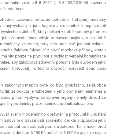
zhodnutím ze dne 8. 8. 2012, čj. 3 A 109/2010-68, uloženou
gánů nedotčena.
zhodnutí žalované, potažmo rozhodnutí I. stupně), městský
 z něj vycházející jsou logické a srozumitelné; nepřistoupil
(výslechem Jiřího Š., který měl být v době kontroly přítomen
a jeho zdravotní stav nebylo postaveno najisto, zda v době
m chráněný zákonem, tedy zda mohl své jednání ovládat.
porucha žalobce (plynoucí z cévní mozkové příhody, kterou
e má vliv pouze na plynulost a rychlost verbální komunikace
yslitelné, aby žalobcova zdravotní porucha byla důvodem jeho
cizení hotovosti). Z těchto důvodů neprovedl soud další
a v zákonných mezích poté, co bylo prokázáno, že žalobce
í tvrdil, že pokuta je vzhledem k jeho poměrům neúměrná a
o spisu přitom vyplývá, že správní orgány neměly důvod se
 splněny podmínky pro zrušení rozhodnutí žalovaného.
 využil svého moderačního oprávnění a přistoupil k upuštění
em žalované o závažnosti správního deliktu a způsobu jeho
 odhlédnout od osobních poměrů žalobce. Ten v řízení před
invalidní důchod 6 190 Kč měsíčně, 3 000 Kč příjem z nájmu