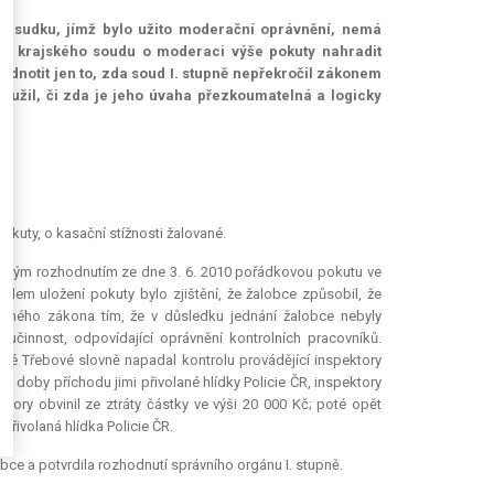
rozsudku, jímž bylo užito moderační oprávnění, nemá
vahu krajského soudu o moderaci výše pokuty nahradit
dnotit jen to, zda soud I. stupně nepřekročil zákonem
eužil, či zda je jeho úvaha přezkoumatelná a logicky
okuty, o kasační stížnosti žalované.
i svým rozhodnutím ze dne 3. 6. 2010 pořádkovou pokutu ve
odem uložení pokuty bylo zjištění, že žalobce způsobil, že
vaného zákona tím, že v důsledku jednání žalobce nebyly
učinnost, odpovídající oprávnění kontrolních pracovníků.
ké Třebové slovně napadal kontrolu provádějící inspektory
 do doby příchodu jimi přivolané hlídky Policie ČR, inspektory
ory obvinil ze ztráty částky ve výši 20 000 Kč; poté opět
 přivolaná hlídka Policie ČR.
bce a potvrdila rozhodnutí správního orgánu I. stupně.