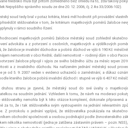
ané hledisko musí být přitom zohledněno bez ohledu na to, zda takový pokyn 
ek Nejvyššího správního soudu ze dne 20. 12. 2006, čj. 2 As 33/2006-102).
tský soud tedy bral v potaz kritéria, která měl hodnotit při provádění vlastn
přisvědčit stěžovatelce v tom, že kritérium majetkových poměrů žalobce nev
vyplynuly v rámci soudního řízení.
 hodnocení majetkových poměrů žalobce městský soud zohlednil skutečnosti,
vení advokáta a z potvrzení o osobních, majetkových a výdělkových poměr
á, že žalobce je invalidní důchodce a pobírá důchod ve výši 6 190 Kč měsíčn
nájem nemovitosti v obci Rviště; další nemovitost – rodinný dům v obci Pacov
potvrzení žalobce připojil i výpis ze svého běžného účtu za měsíc srpen 2010
tosti a z invalidního důchodu. Na nařízeném jednání městský soud proved
e je od 5. 9. 2007 veden v evidenci uchazečů o zaměstnání, a důkaz ozná
podle kterého žalobce pobírá invalidní důchod I. stupně ve výši 6 407 Kč měsíč
 druhou stranu je zjevné, že městský soud do své úvahy o majetkovýc
atelkou na soudním jednání. Vzhledem k tomu, že návrh na moderaci pokuty u
 stěžovatelky nemohla být k této otázce komplexní, dokonale připravená 
ě za to, že i tak stěžovatelka svým vystoupením na jednání relevantním 
e. Z protokolu o jednání vyplývá, že stěžovatelka poukázala na skutečn
níkem obchodní společnosti a osobou podnikající podle živnostenského zákon
íkem několika nemovitostí (jedna je zatížena zástavním právem – pozn. NSS),