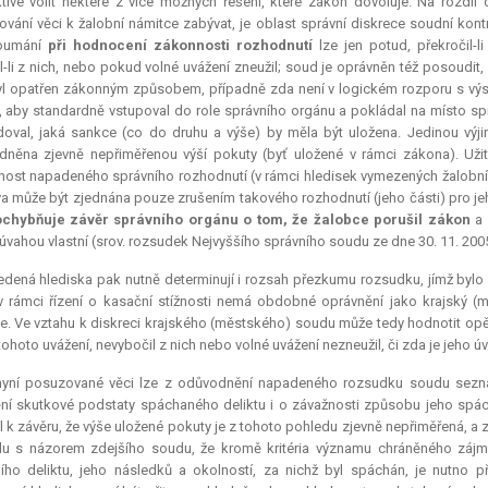
tive volit některé z více možných řešení, které zákon dovoluje. Na rozdí
vání věci k žalobní námitce zabývat, je oblast správní diskrece soudní kont
oumání
při hodnocení zákonnosti rozhodnutí
lze jen potud, překročil
l-li z nich, nebo pokud volné uvážení zneužil; soud je oprávněn též posoud
yl opatřen zákonným způsobem, případně zda není v logickém rozporu s výs
 aby standardně vstupoval do role správního orgánu a pokládal na místo sp
oval, jaká sankce (co do druhu a výše) by měla být uložena. Jedinou výjimko
něna zjevně nepřiměřenou výší pokuty (byť uložené v rámci zákona). Už
ost napadeného správního rozhodnutí (v rámci hledisek vymezených žalobní
a může být zjednána pouze zrušením takového rozhodnutí (jeho části) pro jeh
chybňuje závěr správního orgánu o tom, že žalobce porušil zákon
a 
úvahou vlastní (srov. rozsudek Nejvyššího správního soudu ze dne 30. 11. 2005
dená hlediska pak nutně determinují i rozsah přezkumu rozsudku, jímž bylo
 rámci řízení o kasační stížnosti nemá obdobné oprávnění jako krajský (m
. Ve vztahu k diskreci krajského (městského) soudu může tedy hodnotit opět
ohoto uvážení, nevybočil z nich nebo volné uvážení nezneužil, či zda je jeho 
nyní posuzované věci lze z odůvodnění napadeného rozsudku soudu seznat
ní skutkové podstaty spáchaného deliktu i o závažnosti způsobu jeho spá
 k závěru, že výše uložené pokuty je z tohoto pohledu zjevně nepřiměřená, a z 
u s názorem zdejšího soudu, že kromě kritéria významu chráněného zájm
ího deliktu, jeho následků a okolností, za nichž byl spáchán, je nutno 