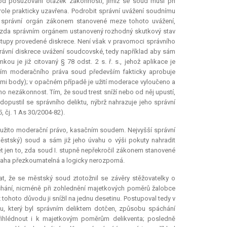
l od posuzování otázek zákonnosti, jimiž se soud musí při
role prakticky uzavřena. Podrobit správní uvážení soudnímu
-li správní orgán zákonem stanovené meze tohoto uvážení,
it, zda správním orgánem ustanovený rozhodný skutkový stav
tupy provedené diskrece. Není však v pravomoci správního
rávní diskrece uvážení soudcovské, tedy například aby sám
u je již citovaný § 78 odst. 2 s. ř. s., jehož aplikace je
itím moderačního práva soud především fakticky aprobuje
mi body); v opačném případě je užití moderace vyloučeno a
o nezákonnost. Tím, že soud trest sníží nebo od něj upustí,
dopustil se správního deliktu, nýbrž nahrazuje jeho správní
, čj. 1 As 30/2004-82).
 užito
moderační právo
, kasačním soudem. Nejvyšší správní
ěstský) soud a sám již jeho úvahu o výši pokuty nahradit
 jen to, zda soud I. stupně nepřekročil zákonem stanovené
úvaha přezkoumatelná a logicky nerozporná.
, že se městský soud ztotožnil se závěry stěžovatelky o
chání, nicméně při zohlednění majetkových poměrů žalobce
tohoto důvodu ji snížil na jednu desetinu. Postupoval tedy v
u, který byl správním deliktem dotčen, způsobu spáchání
přihlédnout i k majetkovým poměrům delikventa; posledně