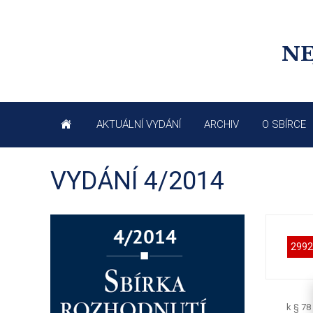
NE
AKTUÁLNÍ VYDÁNÍ
ARCHIV
O SBÍRCE
VYDÁNÍ 4/2014
2992
k § 78