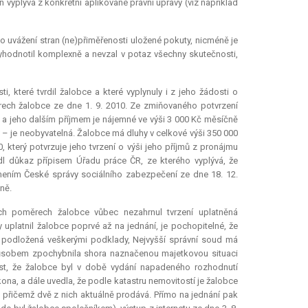
vyplývá z konkrétní aplikované právní úpravy (viz například
ího uvážení stran (ne)přiměřenosti uložené pokuty, nicméně je
yhodnotil komplexně a nevzal v potaz všechny skutečnosti,
 které tvrdil žalobce a které vyplynuly i z jeho žádosti o
ech žalobce ze dne 1. 9. 2010. Ze zmiňovaného potvrzení
ě a jeho dalším příjmem je nájemné ve výši 3 000 Kč měsíčně
 – je neobyvatelná. Žalobce má dluhy v celkové výši 350 000
, který potvrzuje jeho tvrzení o výši jeho příjmů z pronájmu
l důkaz přípisem Úřadu práce ČR, ze kterého vyplývá, že
mením České správy sociálního zabezpečení ze dne 18. 12.
ně.
h poměrech žalobce vůbec nezahrnul tvrzení uplatněná
platnil žalobce poprvé až na jednání, je pochopitelné, že
a podložená veškerými podklady, Nejvyšší správní soud má
způsobem zpochybnila shora naznačenou majetkovou situaci
ost, že žalobce byl v době vydání napadeného rozhodnutí
a, a dále uvedla, že podle katastru nemovitostí je žalobce
 přičemž dvě z nich aktuálně prodává. Přímo na jednání pak