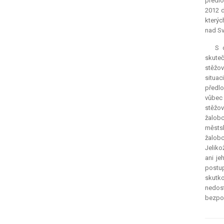
předlo
2012 d
kterýc
nad Svi
S 
skuteč
stěžov
situac
předlo
vůbec 
stěžov
žalobc
městsk
žalobc
Jeliko
ani je
postu
skutk
nedost
bezpoc