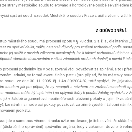
je ze strany městského soudu tolerováno a kontrolované osobě se vzhledem k z
vyšší správní soud rozsudek Městského soudu v Praze zrušil a věc mu vrátil k 
Z ODŮVODNĚNÍ:
tup městského soudu má procesní oporu v § 78 odst. 2 s. ř. s., dle kterého „[r
trest za správní delikt, může, nejsou-li důvody pro zrušení rozhodnutí podle odst
 nebo jej snížit v mezích zákonem dovolených, lze-li takové rozhodnutí učinit na 
řípadně vlastním dokazováním v nikoli zásadních směrech doplnil, a navrhl-li tak
o procesní podmínky lze v posuzované věci považovat za splněné, a to i přes
ízeném jednání, ve formě eventuálního petitu (pro případ, že by městský s
ho soudu ze dne 30. 11. 2005, čj. 1 As 30/2004-82, totiž vyplývá, že „[n]
avrhn
ím soudem jak pro případ, že by neuspěl s návrhem na zrušení rozhodnutí spr
na moderaci může být uplatněn i po uplynutí lhůty k podání žaloby, vychází-li z 
e již v žalobě argumentoval nepřiměřeností uložené pokuty a jejím likvidač
), lze návrh na moderaci pokuty považovat za přímé vyústění žalobní námit
ňovaném judikátu.
ud jde o samotnou věcnou stránku užité moderace, je třeba uvést, že ukládání
í (diskrečního oprávnění) správního orgánu, tedy v zákonem dovolené voln