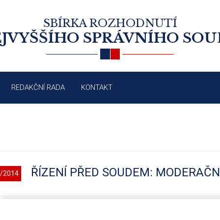
SBÍRKA ROZHODNUTÍ
JVYŠŠÍHO SPRÁVNÍHO SO
REDAKČNÍ RADA
KONTAKT
ŘÍZENÍ PŘED SOUDEM: MODERAČN
/2014
 odst. 2 soudního řádu správního