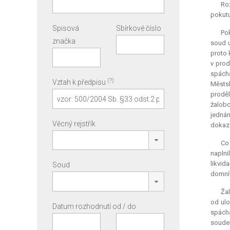
Roz
pokutu
Spisová
Sbírkové číslo
Pok
značka
soud u
proto 
v prod
spách
(?)
Vztah k předpisu
Městsk
proděl
žalobc
jednán
Věcný rejstřík
dokaz
Co
naplni
likvid
Soud
domnív
Ža
od ulo
Datum rozhodnutí od / do
spáchá
soudem