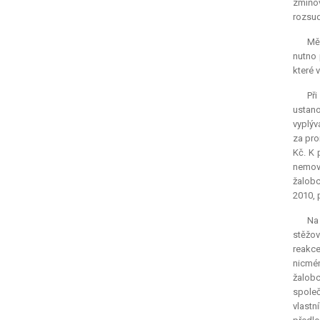
zmiňov
rozsud
Měs
nutno 
které 
Při
ustano
vyplýv
za pro
Kč. K 
nemovi
žalobc
2010, 
Na
stěžov
reakce
nicmén
žalobc
společ
vlastn