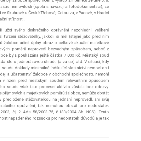
de byl žalobce společníkem), výstup z internetu ze dne 3. 8.
atastru nemovitostí (spolu s navazující fotodokumentací), ze
tí ve Skuhrově u České Třebové, Cetorazu, v Pacově, v Hradci
ační stížnosti.
 užití svého diskrečního oprávnění nezohlednil veškeré
l tvrzení stěžovatelky, jakkoli si měl (stejně jako před ním
ů žalobce učinit úplný obraz o celkové aktuální majetkové
 příjmových poměrů neprovedl bezvadným způsobem, neboť z
lobce byla poukázána ještě částka 7 000 Kč. Městský soud
 zda šlo o jednorázovou úhradu (a za co) atd. V situaci, kdy
oudu doklady minimálně indikující vlastnictví nemovitostí
odej a účastenství žalobce v obchodní společnosti, nemohl
elka v řízení před městským soudem relevantním způsobem
ho soudu však tato procesní aktivita zůstala bez odezvy.
 se příjmových a majetkových poměrů žalobce, nemůže obstát
y předložené stěžovatelkou na jednání neprovedl, ani svůj
deračního oprávnění, tak nemohou obstát pro nedostatek
2003, čj. 2 Ads 58/2003-75, č.133/2004 Sb. NSS). Tento
nost napadeného rozsudku pro nedostatek důvodů a je tak