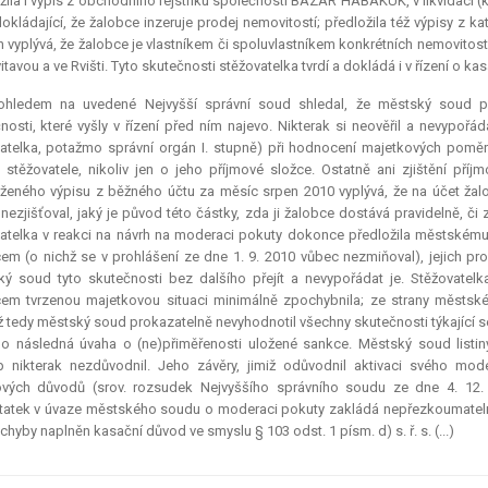
žila i výpis z obchodního rejstříku společnosti BAZAR HABAKUK, v likvidaci (k
okládající, že žalobce inzeruje prodej nemovitostí; předložila též výpisy z k
h vyplývá, že žalobce je vlastníkem či spoluvlastníkem konkrétních nemovitos
tavou a ve Rvišti. Tyto skutečnosti stěžovatelka tvrdí a dokládá i v řízení o kas
ohledem na uvedené Nejvyšší správní soud shledal, že městský soud při
nosti, které vyšly v řízení před ním najevo. Nikterak si neověřil a nevypořáda
atelka, potažmo správní orgán I. stupně) při hodnocení majetkových poměr
i stěžovatele, nikoliv jen o jeho příjmové složce. Ostatně ani zjištění
ženého výpisu z běžného účtu za měsíc srpen 2010 vyplývá, že na účet ža
nezjišťoval, jaký je původ této částky, zda ji žalobce dostává pravidelně, či
atelka v reakci na návrh na moderaci pokuty dokonce předložila městskému s
em (o nichž se v prohlášení ze dne 1. 9. 2010 vůbec nezmiňoval), jejich pr
ý soud tyto skutečnosti bez dalšího přejít a nevypořádat je. Stěžovat
em tvrzenou majetkovou situaci minimálně zpochybnila; ze strany městské
ž tedy městský soud prokazatelně nevyhodnotil všechny skutečnosti týkající
ho následná úvaha o (ne)přiměřenosti uložené sankce. Městský soud listin
p nikterak nezdůvodnil. Jeho závěry, jimiž odůvodnil aktivaci svého mo
ových důvodů (srov. rozsudek Nejvyššího správního soudu ze dne 4. 12. 
atek v úvaze městského soudu o moderaci pokuty zakládá nepřezkoumatel
hyby naplněn kasační důvod ve smyslu § 103 odst. 1 písm. d) s. ř. s. (...)