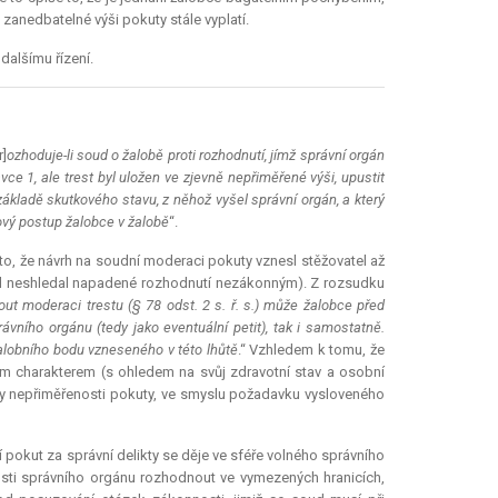
anedbatelné výši pokuty stále vyplatí.
dalšímu řízení.
]
ozhoduje-li soud o žalobě proti rozhodnutí, jímž správní orgán
avce 1, ale trest byl uložen ve zjevně nepřiměřené výši, upustit
základě skutkového stavu, z něhož vyšel správní orgán, a který
ový postup žalobce v žalobě
“.
to, že návrh na soudní moderaci pokuty vznesl stěžovatel až
oud neshledal napadené rozhodnutí nezákonným). Z rozsudku
out moderaci trestu (§ 78 odst. 2 s. ř. s.) může žalobce před
ávního orgánu (tedy jako eventuální
petit
), tak i samostatně.
žalobního bodu vzneseného v této lhůtě
.“ Vzhledem k tomu, že
ním charakterem (s ohledem na svůj zdravotní stav a osobní
ky nepřiměřenosti pokuty, ve smyslu požadavku vysloveného
 pokut za správní delikty se děje ve sféře volného správního
osti správního orgánu rozhodnout ve vymezených hranicích,