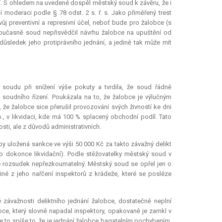
ání. S ohledem na uvedené dospěl městský soud k závěru, že i
jí moderaci podle § 78 odst. 2 s. ř. s. Jako přiměřený trest
svůj preventivní a represivní účel, neboť bude pro žalobce (s
oučasně soud nepřisvědčil návrhu žalobce na upuštění od
důsledek jeho protiprávního jednání, a jedině tak může mít
 soudu při snížení výše pokuty a tvrdila, že soud řádně
 soudního řízení. Poukázala na to, že žalobce je výlučným
 že žalobce sice přerušil provozování svých živností ke dni
, v likvidaci, kde má 100 % splacený obchodní podíl. Tato
i, ale z důvodů administrativních.
by uložená sankce ve výši 50 000 Kč za takto závažný delikt
 dokonce likvidační). Podle stěžovatelky městský soud v
je rozsudek nepřezkoumatelný. Městský soud se opřel jen o
jiné z jeho nařčení inspektorů z krádeže, které se posléze
ávažnosti deliktního jednání žalobce, dostatečně neplní
obce, který slovně napadal inspektory, opakovaně je zamkl v
je to spíše to, že je jednání žalobce bagatelním pochybením,