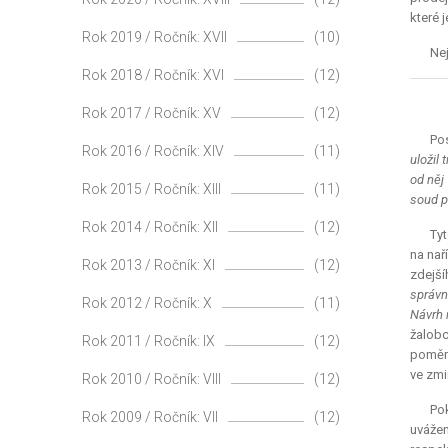
které 
Rok 2019 / Ročník: XVII
(10)
Nej
Rok 2018 / Ročník: XVI
(12)
Rok 2017 / Ročník: XV
(12)
Pos
Rok 2016 / Ročník: XIV
(11)
uložil 
od něj
Rok 2015 / Ročník: XIII
(11)
soud p
Rok 2014 / Ročník: XII
(12)
Tyt
na nař
Rok 2013 / Ročník: XI
(12)
zdejší
správn
Rok 2012 / Ročník: X
(11)
Návrh 
žalobc
Rok 2011 / Ročník: IX
(12)
poměry
ve zmi
Rok 2010 / Ročník: VIII
(12)
Pok
Rok 2009 / Ročník: VII
(12)
uvážen