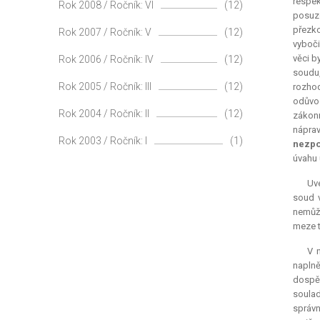
respek
Rok 2008 / Ročník: VI
(12)
posuzo
přezk
Rok 2007 / Ročník: V
(12)
vyboči
věci b
Rok 2006 / Ročník: IV
(12)
soudu,
Rok 2005 / Ročník: III
(12)
rozhod
odůvod
Rok 2004 / Ročník: II
(12)
zákonn
náprav
Rok 2003 / Ročník: I
(1)
nezpo
úvahu 
Uve
soud v
nemůže
meze t
V 
naplně
dospěl
soulad
správn