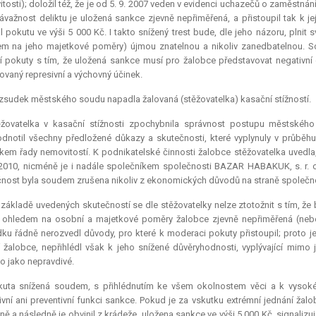
tosti); doložil též, že je od 5. 9. 2007 veden v evidenci uchazečů o zaměstn
ávažnost deliktu je uložená sankce zjevně nepřiměřená, a přistoupil tak k je
l pokutu ve výši 5 000 Kč. I takto snížený trest bude, dle jeho názoru, plnit 
m na jeho majetkové poměry) újmou znatelnou a nikoliv zanedbatelnou. S
í pokuty s tím, že uložená sankce musí pro žalobce představovat negativní 
vaný represivní a výchovný účinek.
sudek městského soudu napadla žalovaná (stěžovatelka) kasační stížností.
ěžovatelka v kasační stížnosti zpochybnila správnost postupu městského
dnotil všechny předložené důkazy a skutečnosti, které vyplynuly v průběhu
íkem řady nemovitostí. K podnikatelské činnosti žalobce stěžovatelka uvedla,
 2010, nicméně je i nadále společníkem společnosti BAZAR HABAKUK, s. r. o.
nost byla soudem zrušena nikoliv z ekonomických důvodů na straně společnost
základě uvedených skutečností se dle stěžovatelky nelze ztotožnit s tím, že 
 ohledem na osobní a majetkové poměry žalobce zjevně nepřiměřená (nebo
ku řádně nerozvedl důvody, pro které k moderaci pokuty přistoupil; proto 
í žalobce, nepřihlédl však k jeho snížené důvěryhodnosti, vyplývající mimo 
o jako nepravdivé.
kuta snížená soudem, s přihlédnutím ke všem okolnostem věci a k vysoké z
ivní ani preventivní funkci sankce. Pokud je za vskutku extrémní jednání žal
ně a následně je obvinil z krádeže, uložena sankce ve výši 5 000 Kč, signalizu