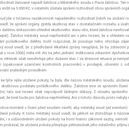
hodnutí žalované napadl žalobce u Městského soudu v Praze žalobou. Ten ro
 snížil na 5 000 Kč; v ostatním zůstala správní rozhodnutí obou správních or
ud jde o tvrzenou nezákonnost napadeného rozhodnutí (návrh na zrušení ro
vedl, že správní orgány zjistily skutkový stav v dostatečném rozsahu a úvahy
k dalšímu dokazování ohledně skutkového stavu věci, které žalobce navrhoval 
ejně). Žalobci městský soud nepřisvědčil ani v jeho tvrzení, že s ohledem n
ání pořádkového deliktu mohl rozpoznat, že porušuje nebo ohrožuje záje
ý soud uvedl, že z předložené lékařské zprávy nevyplývá, že by zdravotní 
al v roce 2006) měla mít vliv na jeho jednání. Indikovaná zdravotní dysfunkc
e, nikterak však neovlivňuje jeho duševní stav. I za stresové situace je nem
í (opakované uzamčení kontrolních pracovníků v prodejně, obvinění z od
ování znaleckým posudkem.
 se týče výše uložené pokuty, ta byla, dle názoru městského soudu, uložen
l skutkovou podstatu pořádkového deliktu. Žalobce sice ve správním řízen
ační, tato svá tvrzení však nepodpořil žádnými důkazy. Z obsahu správníh
at, že trest bude pro žalobce nepřiměřený. Ani z tohoto důvodu proto nebyly
lobce nicméně v řízení před soudem navrhl, aby městský soud (
ad eventum
)
žené pokuty. K tomu městský soud uvedl, že jakkoli se ztotožňuje s názor
ní, i s odůvodněním uložení pokuty na horní hranici zákonné sazby, nemohl
 prokázal, že uložená pokuta převyšuje pětinásobek jeho měsíčního příjmu (