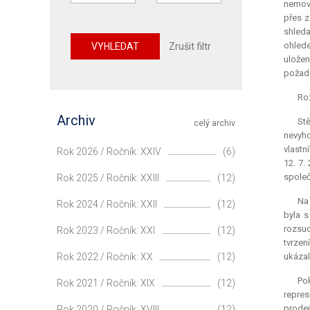
nemovi
přes z
shleda
ohlede
VYHLEDAT
Zrušit filtr
uložen
požado
Roz
Archiv
St
celý archiv
nevyho
vlastn
Rok 2026 / Ročník: XXIV
(6)
12. 7.
společ
Rok 2025 / Ročník: XXIII
(12)
Na 
Rok 2024 / Ročník: XXII
(12)
byla s
rozsud
Rok 2023 / Ročník: XXI
(12)
tvrzen
Rok 2022 / Ročník: XX
(12)
ukázal
Po
Rok 2021 / Ročník: XIX
(12)
repres
prodej
Rok 2020 / Ročník: XVIII
(12)