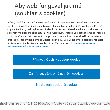
Aby web fungoval jak má
jvyšší správní soud v řízení o kasační stížnosti v rámci přezkumu 
né oprávnění jako krajský soud (§ 78 odst. 2 s. ř. s.) a sám již ú
(souhlas s cookies)
e. Ve vztahu k diskreci krajského soudu může Nejvyšší správní soud ho
vené meze tohoto uvážení, nevybočil z nich nebo volné uvážení nezn
Vážený návštěvníku, snažíme se ze všech sil přinášet vysokou úroveň uživatelského
porná.
komfortu při používání našich webových stránek. Mezi základní předpoklady patří např.
aby správně fungovalo vyhledávání, abychom vás neobtěžovali nevhodnou reklamou nebo
abychom měli dostatek podnětů, jak web vylepšovat. Proto od Vás potřebujeme souhlas se
 rozsudku Nejvyššího správního soudu ze dne 19. 12. 2013, čj. 2 As 130/2012-20)
zpracováním souborů cookies, tj. malých souborů, které se dočasně ukládají ve vašem
prohlížeči. Předem děkujeme za udělení souhlasu. Data využijeme ke zlepšování našich
dikatura:
č. 133/2004 Sb. NSS.
služeb a přizpůsobení obsahu webu přímo Vám na míru.
Oznámení o ochraně
osobních údajů a souborů cookie
ladimír U. proti České obchodní inspekci, ústřednímu inspektorátu, o uložení p
Přijmout všechny soubory cookie
itel Královéhradeckého a Pardubického inspektorátu žalované uložil žalobc
0 000 Kč podle § 19 odst. 1 zákona č. 552/1991 Sb., o státní kontrole. Dův
lovaná osoba podnikatelka Romana N. nesplnila povinnost dle § 14 cito
Zamítnout vše kromě nutných cookies
eny základní podmínky k provedení kontroly, zejména nebyla poskytnuta so
tně žalobce při kontrole dne 16. 4. 2010 v provozovně Bazar Habakuk v Čes
Nastavení souborů cookie
„
Vypadněte z prodejny, je zavřeno
.“, a když inspektoři odmítli opustit prodejnu
ejně zamkl a odešel. Po nějaké době se žalobce vrátil a bezdůvodně inspekt
ovnu (i s inspektory uvnitř) uzamkl, odešel a vrátil se až poté, kdy se dostavila
hodnutím ze dne 10. 8. 2010 ústřední ředitelka žalované zamítla odvolání žalo