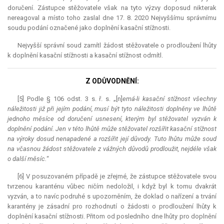
doručení. Zástupce stěžovatele však na tyto výzvy doposud nikterak
nereagoval a místo toho zaslal dne 17. 8. 2020 Nejvyššímu správnímu
soudu podání označené jako doplnění kasační stížnosti.
Nejvyšší správní soud zamítl žádost stěžovatele o prodloužení lhůty
k doplnění kasační stížnosti a kasační stížnost odmítl.
Z ODŮVODNĚNÍ:
[5] Podle § 106 odst. 3 s. ř. s. „[n]
emá-li kasační stížnost všechny
náležitosti již při jejím podání, musí být tyto náležitosti doplněny ve lhůtě
jednoho měsíce od doručení usnesení, kterým byl stěžovatel vyzván k
doplnění podání. Jen v této lhůtě může stěžovatel rozšířit kasační stížnost
na výroky dosud nenapadené a rozšířit její důvody. Tuto lhůtu může soud
na včasnou žádost stěžovatele z vážných důvodů prodloužit, nejdéle však
o další měsíc.
“
[6] V posuzovaném případě je zřejmé, že zástupce stěžovatele svou
tvrzenou karanténu vůbec ničím nedoložil, i když byl k tomu dvakrát
vyzván, a to navíc podruhé s upozorněním, že doklad o nařízení a trvání
karantény je zásadní pro rozhodnutí o žádosti o prodloužení lhůty k
doplnění kasační stížnosti. Přitom od posledního dne lhůty pro doplnění