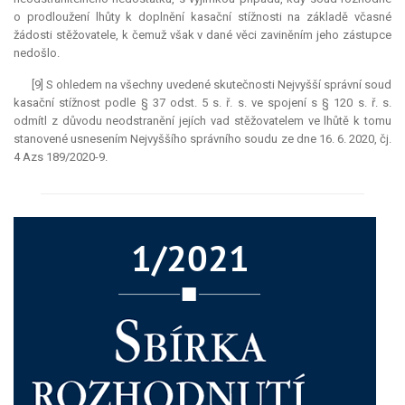
o prodloužení lhůty k doplnění kasační stížnosti na základě včasné
žádosti stěžovatele, k čemuž však v dané věci zaviněním jeho zástupce
nedošlo.
[9] S ohledem na všechny uvedené skutečnosti Nejvyšší správní soud
kasační stížnost podle § 37 odst. 5 s. ř. s. ve spojení s § 120 s. ř. s.
odmítl z důvodu neodstranění jejích vad stěžovatelem ve lhůtě k tomu
stanovené usnesením Nejvyššího správního soudu ze dne 16. 6. 2020, čj.
4 Azs 189/2020-9.