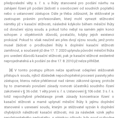
předposlední věty s. ř. s. u lhůty stanovené pro podání návrhu na
zahájení řízení při podání žádostí o osvobození od soudních poplatků
nebo o ustanovení zástupce. Dále je třeba zdůraznit, že stěžovatel je
zastoupen právním profesionálem, který mohl vymezit stížnostní
námitky již v kasační stížnosti, následně kdykoliv během měsíční lhůty
od doručení výzvy soudu a pokud toho nebyl na samém jejím konci
schopen z objektivních důvodů, postačilo, kdyby jejich existenci
prokázal. Pokud to však neučinil ani přes dvojí výzvu soudu, jenž proto
musel žádost o prodloužení lhůty k doplnění kasační stížnosti
zamítnout, a současně již dne 17. 7. 2020 uplynula původní měsíční lhůta
pro uvedení důvodů kasační stížnosti, pak je kasační stížnost evidentně
neprojednatelná a k podání ze dne 17. 8. 2010 již nelze přihlížet.
[8] V tomto postupu přitom nelze spatřovat odepření stěžovateli
přístupu k soudu, nýbrž důsledek nepochopitelné procesní pasivity jeho
zástupce, kterou nelze překlenout nad rámec zákonné úpravy, protože
by to znamenalo porušení zásady rovnosti účastníků soudního řízení
zakotvené v § 36 odst. 1 věty první s. ř. s. Ustanovení § 106 odst. 3 s. ř. s.
totiž nepochybně představuje prvek zásady koncentrace řízení o
kasační stížnosti a marné uplynutí měsíční lhůty k jejímu doplnění
stanovené v usnesení soudu, kterým je stěžovatel vyzván k doplnění
chybějících náležitostí kasační stížnosti, má za následek vznik jejího
neodstranitelného nedostatku, s výjimkou případu, kdy soud rozhodne