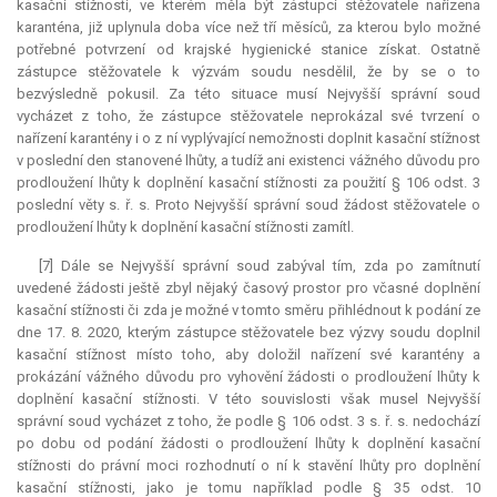
kasační stížnosti, ve kterém měla být zástupci stěžovatele nařízena
karanténa, již uplynula doba více než tří měsíců, za kterou bylo možné
potřebné potvrzení od krajské hygienické stanice získat. Ostatně
zástupce stěžovatele k výzvám soudu nesdělil, že by se o to
bezvýsledně pokusil. Za této situace musí Nejvyšší správní soud
vycházet z toho, že zástupce stěžovatele neprokázal své tvrzení o
nařízení karantény i o z ní vyplývající nemožnosti doplnit kasační stížnost
v poslední den stanovené lhůty, a tudíž ani existenci vážného důvodu pro
prodloužení lhůty k doplnění kasační stížnosti za použití § 106 odst. 3
poslední věty s. ř. s. Proto Nejvyšší správní soud žádost stěžovatele o
prodloužení lhůty k doplnění kasační stížnosti zamítl.
[7] Dále se Nejvyšší správní soud zabýval tím, zda po zamítnutí
uvedené žádosti ještě zbyl nějaký časový prostor pro včasné doplnění
kasační stížnosti či zda je možné v tomto směru přihlédnout k podání ze
dne 17. 8. 2020, kterým zástupce stěžovatele bez výzvy soudu doplnil
kasační stížnost místo toho, aby doložil nařízení své karantény a
prokázání vážného důvodu pro vyhovění žádosti o prodloužení lhůty k
doplnění kasační stížnosti. V této souvislosti však musel Nejvyšší
správní soud vycházet z toho, že podle § 106 odst. 3 s. ř. s. nedochází
po dobu od podání žádosti o prodloužení lhůty k doplnění kasační
stížnosti do právní moci rozhodnutí o ní k stavění lhůty pro doplnění
kasační stížnosti, jako je tomu například podle § 35 odst. 10