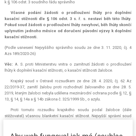
k § 106 odst. 3 soudního řádu správního
Včasné podání žádosti o prodloužení lhůty pro doplnění
kasační stížnosti dle § 106 odst. 3 s. ř. s. nestaví běh této lhůty.
Pokud soud žádosti o prodloužení lhůty nevyhoví, běh lhůty skončí
uplynutím jednoho měsíce od doručení původní výzvy k doplnění
kasační stížnosti.
(Podle usnesení Nejvyššího správního soudu ze dne 3. 11. 2020, čj. 4
Azs 189/2020-26)
Věc:
A. S. proti Ministerstvu vnitra o zamítnutí žádosti o prodloužení
lhůty k doplnění kasační stížnosti, o kasační stížnosti žalobce.
Krajský soud v Ostravě rozsudkem ze dne 28. 4. 2020, čj. 62 Az
22/2019-37, zamítl žalobu proti rozhodnutí žalovaného ze dne 28. 5.
2019, kterým žalobci nebyla udělena mezinárodní ochrana podle § 12, §
13, § 14, § 14a a § 14b zákona č. 325/1999 Sb., o azylu.
Proti tomuto rozsudku krajského soudu podal žalobce (dále
stěžovatel) včasnou blanketní kasační stížnost. Nejvyšší správní soud
usnesením ze dne 16. 6. 2020, čj. 4 Azs 189/2020-9, vyzval stěžovatele,
aby ve lhůtě jednoho měsíce od doručení usnesení doplnil kasační
stížnost tak, že uvede, z jakých konkrétních důvodů napadá rozsudek