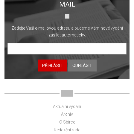
MAIL
Zadejte Vaši e-mailovou adresu a budeme Vám nové vydání
zasílat automaticky.
PŘIHLÁSIT
ODHLÁSIT
Aktuální vydání
Archiv
O Sbírce
Redakční rada