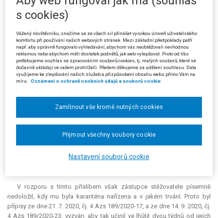
Aby web fungoval jak má (souhlas
krajského soudu a co navrhuje. Usnesení bylo stěžovateli doručeno dne
s cookies)
17. 6. 2020, stanovená lhůta jednoho měsíce k doplnění kasační stížnosti
tak měla uběhnout v pátek 17. 7. 2020.
Vážený návštěvníku, snažíme se ze všech sil přinášet vysokou úroveň uživatelského
komfortu při používání našich webových stránek. Mezi základní předpoklady patří
Právě v tomto posledním dni stanovené lhůty k doplnění kasační
např. aby správně fungovalo vyhledávání, abychom vás neobtěžovali nevhodnou
stížnosti Nejvyšší správní soud obdržel žádost stěžovatele o její
reklamou nebo abychom měli dostatek podnětů, jak web vylepšovat. Proto od Vás
potřebujeme souhlas se zpracováním souborů cookies, tj. malých souborů, které se
prodloužení z vážných důvodů o jeden měsíc podle § 106 odst. 3 s. ř. s.
dočasně ukládají ve vašem prohlížeči. Předem děkujeme za udělení souhlasu. Data
V této žádosti se uvádí, že zástupci stěžovatele byla dne 17. 7. 2020
využijeme ke zlepšování našich služeb a přizpůsobení obsahu webu přímo Vám na
míru.
Oznámení o ochraně osobních údajů a souborů cookie
telefonicky nařízena Krajskou hygienickou stanicí Moravskoslezského
kraje karanténa kvůli podezření z nákazy onemocněním COVID-19, neboť
byl v blízkém kontaktu s osobou, jíž bylo toto onemocnění
Zamítnout vše kromě nutných cookies
diagnostikováno. Za této situace se nemohl zástupce v průběhu
pracovní doby dne 17. 7. 2020 dostavit do své kanceláře a za pomoci
spisového materiálu dokončit koncept doplnění kasační stížnosti a
Přijmout všechny soubory cookie
zaslat jej Nejvyššímu správnímu soudu. V závěru žádosti zástupce
stěžovatele uvedl, že potřebné potvrzení krajské hygienické stanice či
Nastavení souborů cookie
obdobné dokumenty zašle Nejvyššímu správnímu soudu ihned poté, co
se mu je podaří získat.
V rozporu s tímto příslibem však zástupce stěžovatele písemně
nedoložil, kdy mu byla karanténa nařízena a v jakém trvání. Proto byl
přípisy ze dne 21. 7. 2020, čj. 4 Azs 189/2020-17, a ze dne 14. 9. 2020, čj.
4 Azs 189/2020-23, vyzván, aby tak učinil ve lhůtě dvou týdnů od jejich