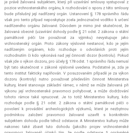
je právě žalovaná subjektem, který při uzavírání smlouvy vystupoval z
pozice vrchnostenského orgánu, k rozhodování o sporu z této smlouvy
bude příslušný její nadřízený orgán. Ustanovení § 178 správního řádu
však pro tento případ neposkytuje zcela jednoznačné vodítko k určení
nadřízeného orgánu žalované. Důvodem je mimo jiné skutečnost, že
žalovaná obecně (uzavírání dohody podle § 21 odst. 2 zákona o státní
památkové péči lze považovat za výjimku) nevystupuje jako
vrchnostenský orgán. Proto zákony výslovně nestanoví, kdo je jejím
nadřízeným orgánem, kdo rozhoduje o odvoláních proti jejím
rozhodnutím či kdo vykonává nad její činností dozor (kontrolu). Pokud
však jde o výkon dozoru, pro účely § 178 odst. 1 správního řádu nemusí
být tato skutečnost v zákoně výslovně uvedena. Podstatné je, zda je
tento institut fakticky naplňován. V posuzovaném případě je za výkon
dozoru (kontroly) nutno považovat především činnost Ministerstva
kultury, které stanovuje základní rámec, v němž se může žalovaná při
výkonu její vrchnostenské pravomoci pohybovat, a může dodržování
tohoto rámce také vynucovat. Je to totiž Ministerstvo kultury, kdo
rozhoduje podle § 21 odst. 2 zákona o státní památkové péči o
povolení k provádění archeologických výzkumů, které je nezbytnou
podmínkou založení pravomoci žalované uzavřít s konkrétním
subjektem dohodu podle téhož odstavce. A Ministerstvo kultury může
nakonec také zbavit tuto dohodu (jakožto projev vrchnostenské
pravomoci žalované) účinků tím, že podle odstavce 5 oprávněné