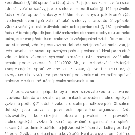
koordinační (§ 160 správního řádu). Jestliže je jednou ze smluvních stran
adresát veřejné správy, jde o smlouvu subordinační (§ 161 správního
řádu). Veřejnoprávní smlouvy v širším slova smyslu pak kromě výše
uvedených dvou typů zahrnují také smlouvy o převodu či způsobu
výkonu veřejných subjektivních práv nebo povinností (§ 162 správního
řádu). V tomto případě jsou totiž smluvními stranami osoby soukromého
práva, nicméně předmětem smlouvy je veřejnoprávní vztah. Rozhodující
pro stanovení, zda je posuzovaná dohoda veřejnoprávní smlouvou, je
tedy povaha smlouvou upravených práv a povinností. Není podstatné,
zda je takto zákonem výslovně označena (viz usnesení zvláštního
senátu podle zákona č. 131/2002 Sb., o rozhodování některých
kompetenčních sporů ze dne 21. 5. 2008, čj. Konf 31/2007-82, č.
1675/2008 Sb. NSS). Pro podřazení pod konkrétní typ veřejnoprávní
smlouvy je pak nutné určení povahy smluvních stran.
V posuzovaném případě byla mezi stěžovatelkou a žalovanou
uzavřena dohoda o rozsahu a podmínkách provádění archeologických
výzkumů podle § 21 odst. 2 zákona o státní památkové péči. Obsahem
dohody jsou práva a povinnosti oprávněné organizace (zde
stěžovatelky) konkretizující obecné povolení k provádění
archeologických výzkumů, které oprávněné organizaci za splnění
zákonných podmínek udělilo na její žádost Ministerstvo kultury podle §
21 odst. 2 zákona o státní památkové péči. Není pochyb o tom, že tímto