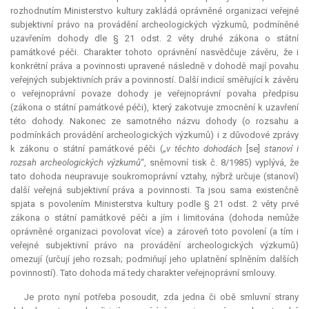
rozhodnutím Ministerstvo kultury zakládá oprávněné organizaci veřejné
subjektivní právo na provádění archeologických výzkumů, podmíněné
uzavřením dohody dle § 21 odst. 2 věty druhé zákona o státní
památkové péči. Charakter tohoto oprávnění nasvědčuje závěru, že i
konkrétní práva a povinnosti upravené následně v dohodě mají povahu
veřejných subjektivních práv a povinností. Další indicií směřující k závěru
o veřejnoprávní povaze dohody je veřejnoprávní povaha předpisu
(zákona o státní památkové péči), který zakotvuje zmocnění k uzavření
této dohody. Nakonec ze samotného názvu dohody (o rozsahu a
podmínkách provádění archeologických výzkumů) i z důvodové zprávy
k zákonu o státní památkové péči („
v těchto dohodách
[se]
stanoví i
rozsah archeologických výzkumů
“, sněmovní tisk č. 8/1985) vyplývá, že
tato dohoda neupravuje soukromoprávní vztahy, nýbrž určuje (stanoví)
další veřejná subjektivní práva a povinnosti. Ta jsou sama existenčně
spjata s povolením Ministerstva kultury podle § 21 odst. 2 věty prvé
zákona o státní památkové péči a jím i limitována (dohoda nemůže
oprávněné organizaci povolovat více) a zároveň toto povolení (a tím i
veřejné subjektivní právo na provádění archeologických výzkumů)
omezují (určují jeho rozsah; podmiňují jeho uplatnění splněním dalších
povinností). Tato dohoda má tedy charakter veřejnoprávní smlouvy.
Je proto nyní potřeba posoudit, zda jedna či obě smluvní strany