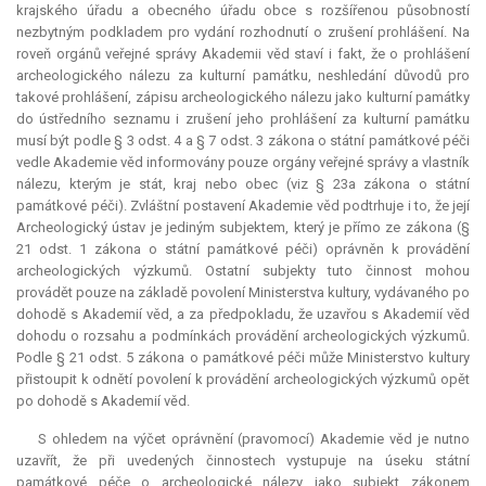
krajského úřadu a obecného úřadu obce s rozšířenou působností
nezbytným podkladem pro vydání rozhodnutí o zrušení prohlášení. Na
roveň orgánů veřejné správy Akademii věd staví i fakt, že o prohlášení
archeologického nálezu za kulturní památku, neshledání důvodů pro
takové prohlášení, zápisu archeologického nálezu jako kulturní památky
do ústředního seznamu i zrušení jeho prohlášení za kulturní památku
musí být podle § 3 odst. 4 a § 7 odst. 3 zákona o státní památkové péči
vedle Akademie věd informovány pouze orgány veřejné správy a vlastník
nálezu, kterým je stát, kraj nebo obec (viz § 23a zákona o státní
památkové péči). Zvláštní postavení Akademie věd podtrhuje i to, že její
Archeologický ústav je jediným subjektem, který je přímo ze zákona (§
21 odst. 1 zákona o státní památkové péči) oprávněn k provádění
archeologických výzkumů. Ostatní subjekty tuto činnost mohou
provádět pouze na základě povolení Ministerstva kultury, vydávaného po
dohodě s Akademií věd, a za předpokladu, že uzavřou s Akademií věd
dohodu o rozsahu a podmínkách provádění archeologických výzkumů.
Podle § 21 odst. 5 zákona o památkové péči může Ministerstvo kultury
přistoupit k odnětí povolení k provádění archeologických výzkumů opět
po dohodě s Akademií věd.
S ohledem na výčet oprávnění (pravomocí) Akademie věd je nutno
uzavřít, že při uvedených činnostech vystupuje na úseku státní
památkové péče o archeologické nálezy jako subjekt zákonem