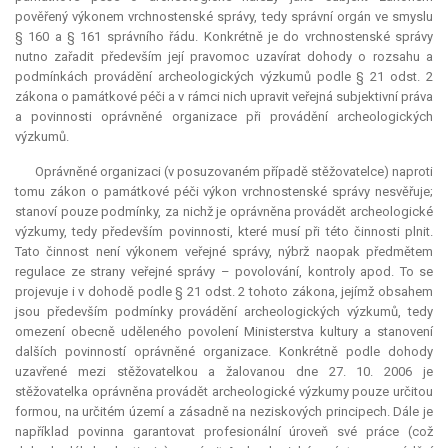
pověřený výkonem vrchnostenské správy, tedy správní orgán ve smyslu
§ 160 a § 161 správního řádu. Konkrétně je do vrchnostenské správy
nutno zařadit především její pravomoc uzavírat dohody o rozsahu a
podmínkách provádění archeologických výzkumů podle § 21 odst. 2
zákona o památkové péči a v rámci nich upravit veřejná subjektivní práva
a povinnosti oprávněné organizace při provádění archeologických
výzkumů.
Oprávněné organizaci (v posuzovaném případě stěžovatelce) naproti
tomu zákon o památkové péči výkon vrchnostenské správy nesvěřuje;
stanoví pouze podmínky, za nichž je oprávněna provádět archeologické
výzkumy, tedy především povinnosti, které musí při této činnosti plnit.
Tato činnost není výkonem veřejné správy, nýbrž naopak předmětem
regulace ze strany veřejné správy – povolování, kontroly apod. To se
projevuje i v dohodě podle § 21 odst. 2 tohoto zákona, jejímž obsahem
jsou především podmínky provádění archeologických výzkumů, tedy
omezení obecně uděleného povolení Ministerstva kultury a stanovení
dalších povinností oprávněné organizace. Konkrétně podle dohody
uzavřené mezi stěžovatelkou a žalovanou dne 27. 10. 2006 je
stěžovatelka oprávněna provádět archeologické výzkumy pouze určitou
formou, na určitém území a zásadně na neziskových principech. Dále je
například povinna garantovat profesionální úroveň své práce (což