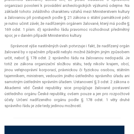
organizaci povolení k provádění archeologických výzkumů odejme. Na
základě tohoto zvláštního charakteru vztahů mezi Ministerstvem kultury
a žalovanou při postupech podle § 21 zákona o státní památkové péči
je nutno učinit závěr, že nadřízeným orgánem žalované, který má podle §
169 odst. 1 písm. d) správního řádu pravomoc rozhodnout předmětný
spor, je v daném případě Ministerstvo kultury.
Správnost výše nastíněných úvah potvrzuje i fakt, že nadřízený orgán
žalované by v opačném případě nebylo možné žádným jiným způsobem
určit, neboť § 178 odst. 2 správního řádu na žalovanou nedopadá. Je
totiž ze zákona organizační složkou státu, tedy nikoliv krajem, obcí,
jinou veřejnoprávní korporací, právnickou či fyzickou osobou, státním
tajemníkem, ministrem, vedoucím jiného ústředního správního úřadu ani
samotným ústředním správním úřadem. Ustanovení § 3 odst. 2 zákona o
Akademii věd České republiky sice propůjčuje žalované postavení
ústředního orgánu České republiky, ovšem pouze a jen pro rozpočtové
účely. Určení nadřízeného orgánu podle § 178 odst. 1 věty druhé
správního řádu je zde tedy jedinou možností.