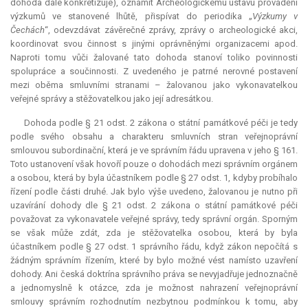
dohoda dále konkretizuje), oznámit Archeologickému ústavu provádění
výzkumů ve stanovené lhůtě, přispívat do periodika „
Výzkumy v
Čechách
“, odevzdávat závěrečné zprávy, zprávy o archeologické akci,
koordinovat svou činnost s jinými oprávněnými organizacemi apod.
Naproti tomu vůči žalované tato dohoda stanoví toliko povinnosti
spolupráce a součinnosti. Z uvedeného je patrné nerovné postavení
mezi oběma smluvními stranami – žalovanou jako vykonavatelkou
veřejné správy a stěžovatelkou jako její adresátkou.
Dohoda podle § 21 odst. 2 zákona o státní památkové péči je tedy
podle svého obsahu a charakteru smluvních stran veřejnoprávní
smlouvou subordinační, která je ve správním řádu upravena v jeho § 161.
Toto ustanovení však hovoří pouze o dohodách mezi správním orgánem
a osobou, která by byla účastníkem podle § 27 odst. 1, kdyby probíhalo
řízení podle části druhé. Jak bylo výše uvedeno, žalovanou je nutno při
uzavírání dohody dle § 21 odst. 2 zákona o státní památkové péči
považovat za vykonavatele veřejné správy, tedy správní orgán. Sporným
se však může zdát, zda je stěžovatelka osobou, která by byla
účastníkem podle § 27 odst. 1 správního řádu, když zákon nepočítá s
žádným správním řízením, které by bylo možné vést namísto uzavření
dohody. Ani česká doktrína správního práva se nevyjadřuje jednoznačně
a jednomyslně k otázce, zda je možnost nahrazení veřejnoprávní
smlouvy správním rozhodnutím nezbytnou podmínkou k tomu, aby