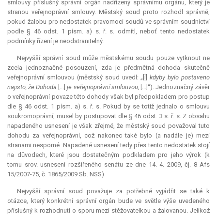
smlouvy příslušný správní orgán nadřízený správnímu orgánu, který je
stranou veřejnoprávní smlouvy. Městský soud proto rozhodl správně,
pokud žalobu pro nedostatek pravomoci soudů ve správním soudnictví
podle § 46 odst. 1 písm. a) s. ř. s. odmítl, neboť tento nedostatek
podmínky řízení je neodstranitelný.
Nejvyšší správní soud může městskému soudu pouze vytknout ne
zcela jednoznačné posouzení, zda je předmětná dohoda skutečně
veřejnoprávní smlouvou (městský soud uvedl: „[i]
kdyby bylo postaveno
najisto, že Dohoda
[...]
je veřejnoprávní smlouvou,
[...]“). Jednoznačný závěr
o veřejnoprávní povaze této dohody však byl předpokladem pro postup
dle § 46 odst. 1 písm. a) s. ř. s. Pokud by se totiž jednalo o smlouvu
soukromoprávní, musel by postupovat dle § 46 odst. 3 s. ř. s. Z obsahu
napadeného usnesení je však zřejmé, že městský soud považoval tuto
dohodu za veřejnoprávní, což nakonec také bylo (a nadále je) mezi
stranami nesporné. Napadené usnesení tedy přes tento nedostatek stojí
na důvodech, které jsou dostatečným podkladem pro jeho výrok (k
tomu srov. usnesení rozšířeného senátu ze dne 14. 4. 2009, čj. 8 Afs
15/2007-75, č. 1865/2009 Sb. NSS).
Nejvyšší správní soud považuje za potřebné vyjádřit se také k
otázce, který konkrétní správní orgán bude ve světle výše uvedeného
příslušný k rozhodnutí o sporu mezi stěžovatelkou a žalovanou. Jelikož