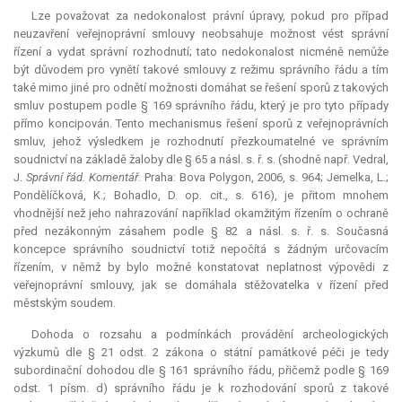
Lze považovat za nedokonalost právní úpravy, pokud pro případ
neuzavření veřejnoprávní smlouvy neobsahuje možnost vést správní
řízení a vydat správní rozhodnutí; tato nedokonalost nicméně nemůže
být důvodem pro vynětí takové smlouvy z režimu správního řádu a tím
také mimo jiné pro odnětí možnosti domáhat se řešení sporů z takových
smluv postupem podle § 169 správního řádu, který je pro tyto případy
přímo koncipován. Tento mechanismus řešení sporů z veřejnoprávních
smluv, jehož výsledkem je rozhodnutí přezkoumatelné ve správním
soudnictví na základě žaloby dle § 65 a násl. s. ř. s. (shodně např. Vedral,
J.
Správní řád. Komentář.
Praha: Bova Polygon, 2006, s. 964; Jemelka, L.;
Pondělíčková, K.; Bohadlo, D. op. cit., s. 616), je přitom mnohem
vhodnější než jeho nahrazování například okamžitým řízením o ochraně
před nezákonným zásahem podle § 82 a násl. s. ř. s. Současná
koncepce správního soudnictví totiž nepočítá s žádným určovacím
řízením, v němž by bylo možné konstatovat neplatnost výpovědi z
veřejnoprávní smlouvy, jak se domáhala stěžovatelka v řízení před
městským soudem.
Dohoda o rozsahu a podmínkách provádění archeologických
výzkumů dle § 21 odst. 2 zákona o státní památkové péči je tedy
subordinační dohodou dle § 161 správního řádu, přičemž podle § 169
odst. 1 písm. d) správního řádu je k rozhodování sporů z takové