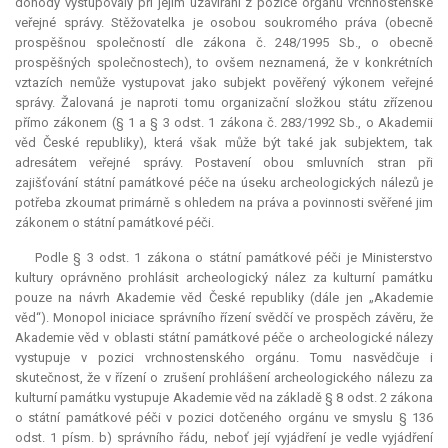
dohody vystupovaly při jejím uzavírání z pozice orgánu vrchnostenské
veřejné správy. Stěžovatelka je osobou soukromého práva (obecně
prospěšnou společností dle zákona č. 248/1995 Sb., o obecně
prospěšných společnostech), to ovšem neznamená, že v konkrétních
vztazích nemůže vystupovat jako subjekt pověřený výkonem veřejné
správy. Žalovaná je naproti tomu organizační složkou státu zřízenou
přímo zákonem (§ 1 a § 3 odst. 1 zákona č. 283/1992 Sb., o Akademii
věd České republiky), která však může být také jak subjektem, tak
adresátem veřejné správy. Postavení obou smluvních stran při
zajišťování státní památkové péče na úseku archeologických nálezů je
potřeba zkoumat primárně s ohledem na práva a povinnosti svěřené jim
zákonem o státní památkové péči.
Podle § 3 odst. 1 zákona o státní památkové péči je Ministerstvo
kultury oprávněno prohlásit archeologický nález za kulturní památku
pouze na návrh Akademie věd České republiky (dále jen „Akademie
věd“). Monopol iniciace správního řízení svědčí ve prospěch závěru, že
Akademie věd v oblasti státní památkové péče o archeologické nálezy
vystupuje v pozici vrchnostenského orgánu. Tomu nasvědčuje i
skutečnost, že v řízení o zrušení prohlášení archeologického nálezu za
kulturní památku vystupuje Akademie věd na základě § 8 odst. 2 zákona
o státní památkové péči v pozici dotčeného orgánu ve smyslu § 136
odst. 1 písm. b) správního řádu, neboť její vyjádření je vedle vyjádření