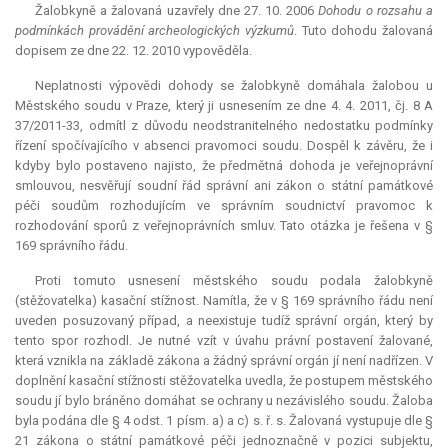
Žalobkyně a žalovaná uzavřely dne 27. 10. 2006
Dohodu o rozsahu a
podmínkách provádění archeologických výzkumů
. Tuto dohodu žalovaná
dopisem ze dne 22. 12. 2010 vypověděla.
Neplatnosti výpovědi dohody se žalobkyně domáhala žalobou u
Městského soudu v Praze, který ji usnesením ze dne 4. 4. 2011, čj. 8 A
37/2011-33, odmítl z důvodu neodstranitelného nedostatku podmínky
řízení spočívajícího v absenci pravomoci soudu. Dospěl k závěru, že i
kdyby bylo postaveno najisto, že předmětná dohoda je veřejnoprávní
smlouvou, nesvěřují soudní řád správní ani zákon o státní památkové
péči soudům rozhodujícím ve správním soudnictví pravomoc k
rozhodování sporů z veřejnoprávních smluv. Tato otázka je řešena v §
169 správního řádu.
Proti tomuto usnesení městského soudu podala žalobkyně
(stěžovatelka) kasační stížnost. Namítla, že v § 169 správního řádu není
uveden posuzovaný případ, a neexistuje tudíž správní orgán, který by
tento spor rozhodl. Je nutné vzít v úvahu právní postavení žalované,
která vznikla na základě zákona a žádný správní orgán jí není nadřízen. V
doplnění kasační stížnosti stěžovatelka uvedla, že postupem městského
soudu jí bylo bráněno domáhat se ochrany u nezávislého soudu. Žaloba
byla podána dle § 4 odst. 1 písm. a) a c) s. ř. s. Žalovaná vystupuje dle §
21 zákona o státní památkové péči jednoznačně v pozici subjektu,