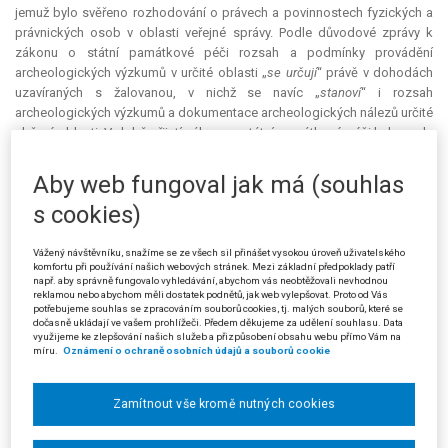
jemuž bylo svěřeno rozhodování o právech a povinnostech fyzických a
právnických osob v oblasti veřejné správy. Podle důvodové zprávy k
zákonu o státní památkové péči rozsah a podmínky provádění
archeologických výzkumů v určité oblasti „
se určují
“ právě v dohodách
uzavíraných s žalovanou, v nichž se navíc „
stanoví
“ i rozsah
archeologických výzkumů a dokumentace archeologických nálezů určité
sběrné oblasti. V době přijetí zákona o státní památkové péči bylo zcela
jiné politicko-společenské klima než v současnosti a zákon zřejmě
nepředpokládal, že by archeologické výzkumy prováděly jiné než státní
Aby web fungoval jak má (souhlas
nebo státem zřízené subjekty. Novelizace rozšířily okruh subjektů
s cookies)
provádějících výzkumy, ale podmínky pro jejich provádění dle § 21
zákona o státní památkové péči se nezměnily. Samotné povolení
Ministerstva kultury nezakládá oprávnění subjektu provádět
Vážený návštěvníku, snažíme se ze všech sil přinášet vysokou úroveň uživatelského
komfortu při používání našich webových stránek. Mezi základní předpoklady patří
archeologické výzkumy. K tomu je potřeba uzavřít dohodu s žalovanou.
např. aby správně fungovalo vyhledávání, abychom vás neobtěžovali nevhodnou
Ta v dohodě stanoví rozsah a podmínky provádění výzkumů, a to aniž by
reklamou nebo abychom měli dostatek podnětů, jak web vylepšovat. Proto od Vás
potřebujeme souhlas se zpracováním souborů cookies, tj. malých souborů, které se
je oprávněný subjekt mohl ovlivnit. I toto svědčí o tom, že žalované bylo
dočasně ukládají ve vašem prohlížeči. Předem děkujeme za udělení souhlasu. Data
svěřeno rozhodování o právech a povinnostech fyzických a právnických
využijeme ke zlepšování našich služeb a přizpůsobení obsahu webu přímo Vám na
míru.
Oznámení o ochraně osobních údajů a souborů cookie
osob.
Žalovaná uvedla, že dohoda dle § 21 zákona o státní památkové
Zamítnout vše kromě nutných cookies
péči obsahuje podmínky pro provádění archeologických výzkumů, jejich
koordinaci a zpracovávání výsledků výzkumu tak, aby byly v souladu s
podmínkami stanovenými platnými právními předpisy. Má tedy charakter