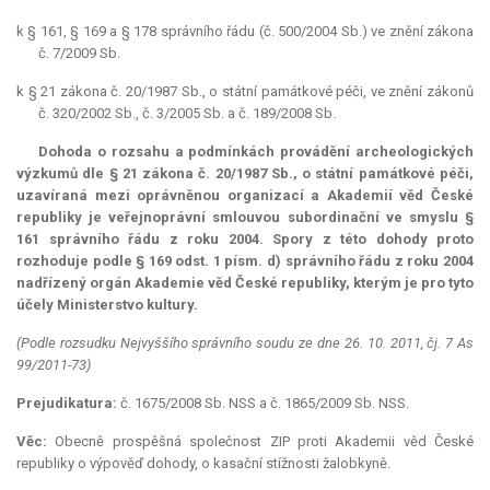
k § 161, § 169 a § 178 správního řádu (č. 500/2004 Sb.) ve znění zákona
č. 7/2009 Sb.
k § 21 zákona č. 20/1987 Sb., o státní památkové péči, ve znění zákonů
č. 320/2002 Sb., č. 3/2005 Sb. a č. 189/2008 Sb.
Dohoda o rozsahu a podmínkách provádění archeologických
výzkumů dle § 21 zákona č. 20/1987 Sb., o státní památkové péči,
uzavíraná mezi oprávněnou organizací a Akademií věd České
republiky je veřejnoprávní smlouvou subordinační ve smyslu §
161 správního řádu z roku 2004. Spory z této dohody proto
rozhoduje podle § 169 odst. 1 písm. d) správního řádu z roku 2004
nadřízený orgán Akademie věd České republiky, kterým je pro tyto
účely Ministerstvo kultury.
(Podle rozsudku Nejvyššího správního soudu ze dne 26. 10. 2011, čj. 7 As
99/2011-73)
Prejudikatura:
č. 1675/2008 Sb. NSS a č. 1865/2009 Sb. NSS.
Věc:
Obecně prospěšná společnost ZIP proti Akademii věd České
republiky o výpověď dohody, o kasační stížnosti žalobkyně.