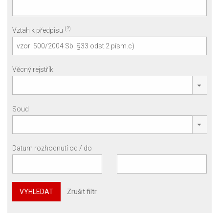
(?)
Vztah k předpisu
Věcný rejstřík
Soud
Datum rozhodnutí od / do
VYHLEDAT
Zrušit filtr