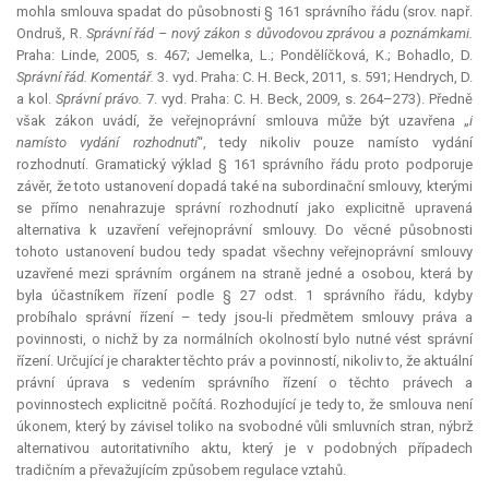
mohla smlouva spadat do působnosti § 161 správního řádu (srov. např.
Ondruš, R.
Správní řád – nový zákon s důvodovou zprávou a poznámkami.
Praha: Linde, 2005, s. 467; Jemelka, L.; Pondělíčková, K.; Bohadlo, D.
Správní řád. Komentář.
3. vyd. Praha: C. H. Beck, 2011, s. 591; Hendrych, D.
a kol.
Správní právo.
7. vyd. Praha: C. H. Beck, 2009, s. 264–273). Předně
však zákon uvádí, že veřejnoprávní smlouva může být uzavřena „
i
namísto vydání rozhodnutí
“, tedy nikoliv pouze namísto vydání
rozhodnutí. Gramatický výklad § 161 správního řádu proto podporuje
závěr, že toto ustanovení dopadá také na subordinační smlouvy, kterými
se přímo nenahrazuje správní rozhodnutí jako explicitně upravená
alternativa k uzavření veřejnoprávní smlouvy. Do věcné působnosti
tohoto ustanovení budou tedy spadat všechny veřejnoprávní smlouvy
uzavřené mezi správním orgánem na straně jedné a osobou, která by
byla účastníkem řízení podle § 27 odst. 1 správního řádu, kdyby
probíhalo správní řízení – tedy jsou-li předmětem smlouvy práva a
povinnosti, o nichž by za normálních okolností bylo nutné vést správní
řízení. Určující je charakter těchto práv a povinností, nikoliv to, že aktuální
právní úprava s vedením správního řízení o těchto právech a
povinnostech explicitně počítá. Rozhodující je tedy to, že smlouva není
úkonem, který by závisel toliko na svobodné vůli smluvních stran, nýbrž
alternativou autoritativního aktu, který je v podobných případech
tradičním a převažujícím způsobem regulace vztahů.