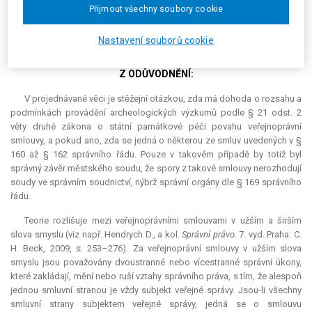
Přijmout všechny soubory cookie
veřejné smlouvy a spory z veřejných smluv nepatří do pravomoci soudů.
Nejvyšší správní soud kasační stížnost zamítl.
Nastavení souborů cookie
Z ODŮVODNĚNÍ:
V projednávané věci je stěžejní otázkou, zda má dohoda o rozsahu a
podmínkách provádění archeologických výzkumů podle § 21 odst. 2
věty druhé zákona o státní památkové péči povahu veřejnoprávní
smlouvy, a pokud ano, zda se jedná o některou ze smluv uvedených v §
160 až § 162 správního řádu. Pouze v takovém případě by totiž byl
správný závěr městského soudu, že spory z takové smlouvy nerozhodují
soudy ve správním soudnictví, nýbrž správní orgány dle § 169 správního
řádu.
Teorie rozlišuje mezi veřejnoprávními smlouvami v užším a širším
slova smyslu (viz např. Hendrych D., a kol.
Správní právo.
7. vyd. Praha: C.
H. Beck, 2009, s. 253–276). Za veřejnoprávní smlouvy v užším slova
smyslu jsou považovány dvoustranné nebo vícestranné správní úkony,
které zakládají, mění nebo ruší vztahy správního práva, s tím, že alespoň
jednou smluvní stranou je vždy subjekt veřejné správy. Jsou-li všechny
smluvní strany subjektem veřejné správy, jedná se o smlouvu