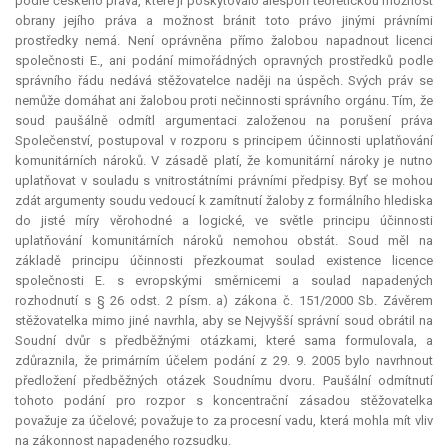
podle českého práva, které jí poskytovalo alespoň teoretickou možnost
obrany jejího práva a možnost bránit toto právo jinými právními
prostředky nemá. Není oprávněna přímo žalobou napadnout licenci
společnosti E., ani podání mimořádných opravných prostředků podle
správního řádu nedává stěžovatelce naději na úspěch. Svých práv se
nemůže domáhat ani žalobou proti nečinnosti správního orgánu. Tím, že
soud paušálně odmítl argumentaci založenou na porušení práva
Společenství, postupoval v rozporu s principem účinnosti uplatňování
komunitárních nároků. V zásadě platí, že komunitární nároky je nutno
uplatňovat v souladu s vnitrostátními právními předpisy. Byť se mohou
zdát argumenty soudu vedoucí k zamítnutí žaloby z formálního hlediska
do jisté míry věrohodné a logické, ve světle principu účinnosti
uplatňování komunitárních nároků nemohou obstát. Soud měl na
základě principu účinnosti přezkoumat soulad existence licence
společnosti E. s evropskými směrnicemi a soulad napadených
rozhodnutí s § 26 odst. 2 písm. a) zákona č. 151/2000 Sb. Závěrem
stěžovatelka mimo jiné navrhla, aby se Nejvyšší správní soud obrátil na
Soudní dvůr s předběžnými otázkami, které sama formulovala, a
zdůraznila, že primárním účelem podání z 29. 9. 2005 bylo navrhnout
předložení předběžných otázek Soudnímu dvoru. Paušální odmítnutí
tohoto podání pro rozpor s koncentrační zásadou stěžovatelka
považuje za účelové; považuje to za procesní vadu, která mohla mít vliv
na zákonnost napadeného rozsudku.