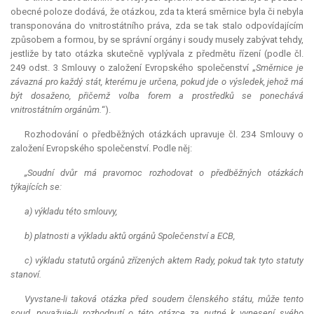
obecné poloze dodává, že otázkou, zda ta která směrnice byla či nebyla
transponována do vnitrostátního práva, zda se tak stalo odpovídajícím
způsobem a formou, by se správní orgány i soudy musely zabývat tehdy,
jestliže by tato otázka skutečně vyplývala z předmětu řízení (podle čl.
249 odst. 3 Smlouvy o založení Evropského společenství „
Směrnice je
závazná pro každý stát, kterému je určena, pokud jde o výsledek, jehož má
být dosaženo, přičemž volba forem a prostředků se ponechává
vnitrostátním orgánům.
“).
Rozhodování o předběžných otázkách upravuje čl. 234 Smlouvy o
založení Evropského společenství. Podle něj:
„Soudní dvůr má pravomoc rozhodovat o předběžných otázkách
týkajících se:
a) výkladu této smlouvy,
b) platnosti a výkladu aktů orgánů Společenství a ECB,
c) výkladu statutů orgánů zřízených aktem Rady, pokud tak tyto statuty
stanoví.
Vyvstane-li taková otázka před soudem členského státu, může tento
soud, považuje-li rozhodnutí o této otázce za nutné k vynesení svého