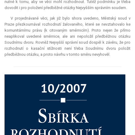
nutné k tomu, aby ve věci mohl rozhodnout. Tutéž podmínku je třeba
dovodit i pro položení předběžné otázky Nejvyšším správním soudem.
V projednávané věci, jak již bylo shora uvedeno, Městský soud v
Praze přezkoumával rozhodnutí žalovaného, které se nevztahovalo ke
komunitárnímu právu (k citovaným směrnicím). Proto nejen že přímo
neaplikoval uvedené směrnice, ale ani nepoložil předběžnou otázku
Soudnímu dvoru. Rovněž Nejvyšší správní soud dospěl k závěru, že pro
rozhodnutí o kasační stížnosti není třeba Soudnímu dvoru položit
předběžnou otázku, a proto návrhu v tomto směru nevyhověl.