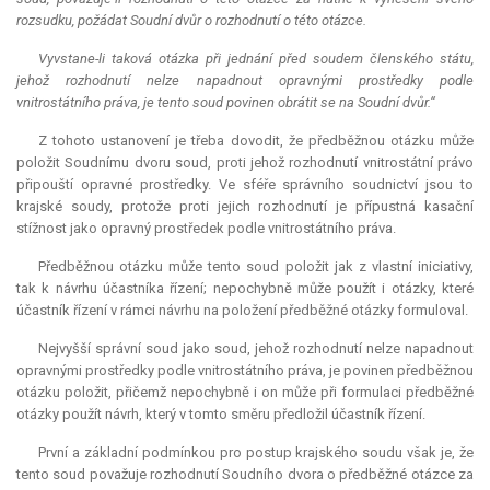
rozsudku, požádat Soudní dvůr o rozhodnutí o této otázce.
Vyvstane-li taková otázka při jednání před soudem členského státu,
jehož rozhodnutí nelze napadnout opravnými prostředky podle
vnitrostátního práva, je tento soud povinen obrátit se na Soudní dvůr.“
Z tohoto ustanovení je třeba dovodit, že předběžnou otázku může
položit Soudnímu dvoru soud, proti jehož rozhodnutí vnitrostátní právo
připouští opravné prostředky. Ve sféře správního soudnictví jsou to
krajské soudy, protože proti jejich rozhodnutí je přípustná kasační
stížnost jako opravný prostředek podle vnitrostátního práva.
Předběžnou otázku může tento soud položit jak z vlastní iniciativy,
tak k návrhu účastníka řízení; nepochybně může použít i otázky, které
účastník řízení v rámci návrhu na položení předběžné otázky formuloval.
Nejvyšší správní soud jako soud, jehož rozhodnutí nelze napadnout
opravnými prostředky podle vnitrostátního práva, je povinen předběžnou
otázku položit, přičemž nepochybně i on může při formulaci předběžné
otázky použít návrh, který v tomto směru předložil účastník řízení.
První a základní podmínkou pro postup krajského soudu však je, že
tento soud považuje rozhodnutí Soudního dvora o předběžné otázce za