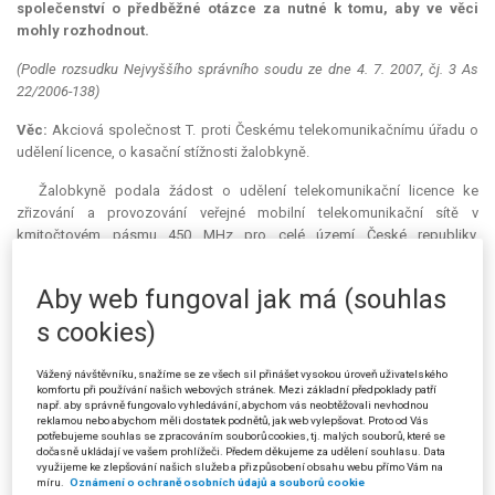
společenství o předběžné otázce za nutné k tomu, aby ve věci
mohly rozhodnout.
(Podle rozsudku Nejvyššího správního soudu ze dne 4. 7. 2007, čj. 3 As
22/2006-138)
Věc:
Akciová společnost T. proti Českému telekomunikačnímu úřadu o
udělení licence, o kasační stížnosti žalobkyně.
Žalobkyně podala žádost o udělení telekomunikační licence ke
zřizování a provozování veřejné mobilní telekomunikační sítě v
kmitočtovém pásmu 450 MHz pro celé území České republiky.
Rozhodnutím ze dne 4. 6. 2004 Český telekomunikační úřad
požadovanou telekomunikační licenci žalobkyni neudělil, neboť nebyla
Aby web fungoval jak má (souhlas
splněna základní podmínka pro její udělení, a to disponibilita
požadovaných kmitočtů.
s cookies)
Proti tomuto rozhodnutí žalobkyně podala odvolání, které dne 23. 8.
Vážený návštěvníku, snažíme se ze všech sil přinášet vysokou úroveň uživatelského
2004 předseda Českého telekomunikačního úřadu zamítl. V odůvodnění
komfortu při používání našich webových stránek. Mezi základní předpoklady patří
tohoto rozhodnutí zejména konstatoval, že telekomunikační licence ke
např. aby správně fungovalo vyhledávání, abychom vás neobtěžovali nevhodnou
reklamou nebo abychom měli dostatek podnětů, jak web vylepšovat. Proto od Vás
zřizování a provozování mobilní sítě v pásmu 450 MHz, udělená
potřebujeme souhlas se zpracováním souborů cookies, tj. malých souborů, které se
společnosti s ručením omezeným E. dne 7. 2. 2002, nebyla v době jejího
dočasně ukládají ve vašem prohlížeči. Předem děkujeme za udělení souhlasu. Data
využijeme ke zlepšování našich služeb a přizpůsobení obsahu webu přímo Vám na
udělení licencí zcela novou. Ve smyslu zákona č. 151/2000 Sb., o
míru.
Oznámení o ochraně osobních údajů a souborů cookie
telekomunikacích a o změně dalších zákonů (dále jen „zákon č.