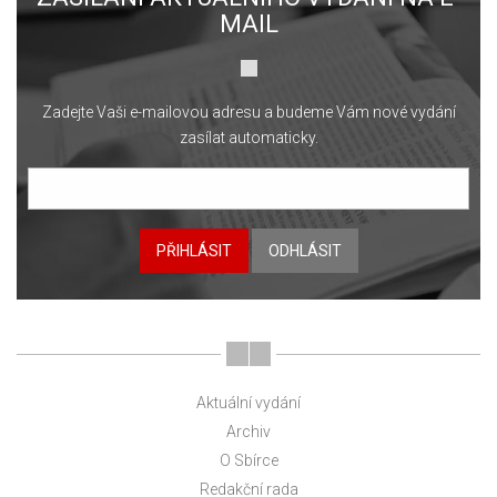
MAIL
Zadejte Vaši e-mailovou adresu a budeme Vám nové vydání
zasílat automaticky.
PŘIHLÁSIT
ODHLÁSIT
Aktuální vydání
Archiv
O Sbírce
Redakční rada