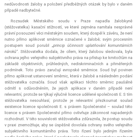
nedůvodnosti žaloby a položení předběžných otázek by bylo v daném
případě nadbytečné.
Rozsudek Městského soudu v Praze napadla žalobkyně
(stěžovatelka) kasační stížností, ve které zejména namítala nesprávné
právní posouzení věci městským soudem, který dospěl k závěru, že není
nutno přímo aplikovat směrnice označené v žalobě; svým procesním
postupem soud porušil
„princip účinnosti uplatňování komunitárních
nároků“
. Stěžovatelka dodala, že cílem, který žalobou sledovala, byla
ochrana jejího veřejného subjektivního práva na přístup ke kmitočtům na
základě objektivních, průhledných, nediskriminačních a přiměřených
podmínek. Toto právo zaručují evropské směrnice. Soud byl povinen
přímo aplikovat ustanovení směrnic, která v žalobě a následném podání
stěžovatelka označila. Soud však aplikaci těchto směrnic paušálně
odmítl s odůvodněním, že jejich aplikace v daném případě není
relevantní
, protože se týkají výlučně licence udělené společnosti E. S tím
stěžovatelka nesouhlasí, protože je
relevantní
přezkoumat soulad
existence licence společnosti E. s právem Společenství – soulad této
licence s právem Společenství přímo ovlivňuje zákonnost napadených
rozhodnutí. V této souvislosti stěžovatelka zdůraznila, že postup soudu
v praxi znemožňuje, aby se úspěšně dovolala ochrany svého veřejného
subjektivního komunitárního práva. Toto řízení bylo jediným řízením