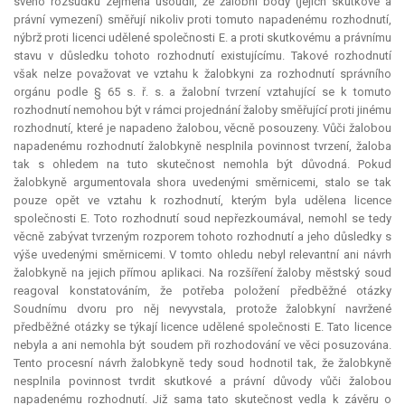
svého rozsudku zejména usoudil, že žalobní body (jejich skutkové a
právní vymezení) směřují nikoliv proti tomuto napadenému rozhodnutí,
nýbrž proti licenci udělené společnosti E. a proti skutkovému a právnímu
stavu v důsledku tohoto rozhodnutí existujícímu. Takové rozhodnutí
však nelze považovat ve vztahu k žalobkyni za rozhodnutí správního
orgánu podle § 65 s. ř. s. a žalobní tvrzení vztahující se k tomuto
rozhodnutí nemohou být v rámci projednání žaloby směřující proti jinému
rozhodnutí, které je napadeno žalobou, věcně posouzeny. Vůči žalobou
napadenému rozhodnutí žalobkyně nesplnila povinnost tvrzení, žaloba
tak s ohledem na tuto skutečnost nemohla být důvodná. Pokud
žalobkyně argumentovala shora uvedenými směrnicemi, stalo se tak
pouze opět ve vztahu k rozhodnutí, kterým byla udělena licence
společnosti E. Toto rozhodnutí soud nepřezkoumával, nemohl se tedy
věcně zabývat tvrzeným rozporem tohoto rozhodnutí a jeho důsledky s
výše uvedenými směrnicemi. V tomto ohledu nebyl
relevantní
ani návrh
žalobkyně na jejich přímou aplikaci. Na rozšíření žaloby městský soud
reagoval konstatováním, že potřeba položení předběžné otázky
Soudnímu dvoru pro něj nevyvstala, protože žalobkyní navržené
předběžné otázky se týkají licence udělené společnosti E. Tato licence
nebyla a ani nemohla být soudem při rozhodování ve věci posuzována.
Tento procesní návrh žalobkyně tedy soud hodnotil tak, že žalobkyně
nesplnila povinnost tvrdit skutkové a právní důvody vůči žalobou
napadenému rozhodnutí. Již sama tato skutečnost vedla k závěru o