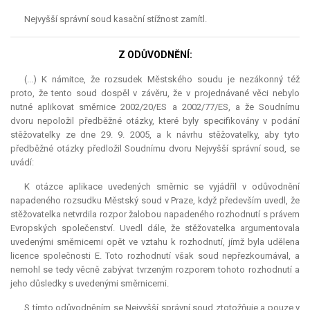
Nejvyšší správní soud kasační stížnost zamítl.
Z ODŮVODNĚNÍ:
(...) K námitce, že rozsudek Městského soudu je nezákonný též
proto, že tento soud dospěl v závěru, že v projednávané věci nebylo
nutné aplikovat směrnice 2002/20/ES a 2002/77/ES, a že Soudnímu
dvoru nepoložil předběžné otázky, které byly specifikovány v podání
stěžovatelky ze dne 29. 9. 2005, a k návrhu stěžovatelky, aby tyto
předběžné otázky předložil Soudnímu dvoru Nejvyšší správní soud, se
uvádí:
K otázce aplikace uvedených směrnic se vyjádřil v odůvodnění
napadeného rozsudku Městský soud v Praze, když především uvedl, že
stěžovatelka netvrdila rozpor žalobou napadeného rozhodnutí s právem
Evropských společenství. Uvedl dále, že stěžovatelka argumentovala
uvedenými směrnicemi opět ve vztahu k rozhodnutí, jímž byla udělena
licence společnosti E. Toto rozhodnutí však soud nepřezkoumával, a
nemohl se tedy věcně zabývat tvrzeným rozporem tohoto rozhodnutí a
jeho důsledky s uvedenými směrnicemi.
S tímto odůvodněním se Nejvyšší správní soud ztotožňuje a pouze v