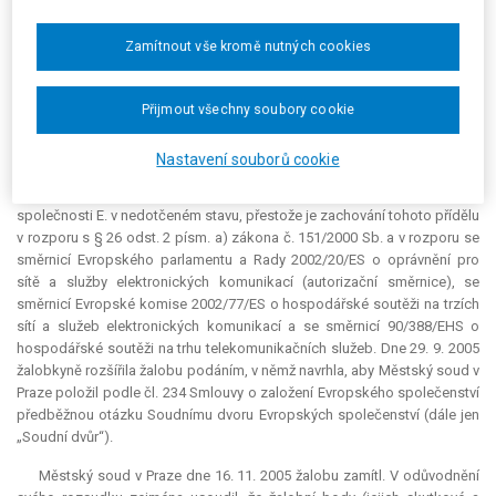
151/2000 Sb.“), se jednalo o nezbytné nahrazení stávající licence, a to
vzhledem k přijaté nové právní úpravě. Nemohlo tedy dojít ke zvýhodnění
Zamítnout vše kromě nutných cookies
společnosti E. a porušení § 14 odst. 3 zákona č. 151/2000 Sb. Kmitočty v
pásmu 450 MHz byly totiž uvedené společnosti přiděleny již v roce 1990
Přijmout všechny soubory cookie
k původní licenci a nebyly předmětem licence obnovené.
Proti tomuto rozhodnutí žalovaného brojila žalobkyně žalobou, ve
Nastavení souborů cookie
které zejména namítala, že nedostatek disponibilních kmitočtů v pásmu
450 MHz je bezprostředním důsledkem ponechání kmitočtového přídělu
společnosti E. v nedotčeném stavu, přestože je zachování tohoto přídělu
v rozporu s § 26 odst. 2 písm. a) zákona č. 151/2000 Sb. a v rozporu se
směrnicí Evropského parlamentu a Rady 2002/20/ES o oprávnění pro
sítě a služby elektronických komunikací (autorizační směrnice), se
směrnicí Evropské komise 2002/77/ES o hospodářské soutěži na trzích
sítí a služeb elektronických komunikací a se směrnicí 90/388/EHS o
hospodářské soutěži na trhu telekomunikačních služeb. Dne 29. 9. 2005
žalobkyně rozšířila žalobu podáním, v němž navrhla, aby Městský soud v
Praze položil podle čl. 234 Smlouvy o založení Evropského společenství
předběžnou otázku Soudnímu dvoru Evropských společenství (dále jen
„Soudní dvůr“).
Městský soud v Praze dne 16. 11. 2005 žalobu zamítl. V odůvodnění