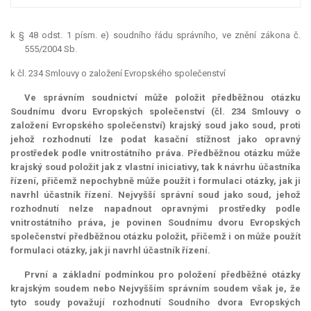
k § 48 odst. 1 písm. e) soudního řádu správního, ve znění zákona č.
555/2004 Sb.
k čl. 234 Smlouvy o založení Evropského společenství
Ve správním soudnictví může položit předběžnou otázku
Soudnímu dvoru Evropských společenství (čl. 234 Smlouvy o
založení Evropského společenství) krajský soud jako soud, proti
jehož rozhodnutí lze podat kasační stížnost jako opravný
prostředek podle vnitrostátního práva. Předběžnou otázku může
krajský soud položit jak z vlastní iniciativy, tak k návrhu účastníka
řízení, přičemž nepochybně může použít i formulaci otázky, jak ji
navrhl účastník řízení. Nejvyšší správní soud jako soud, jehož
rozhodnutí nelze napadnout opravnými prostředky podle
vnitrostátního práva, je povinen Soudnímu dvoru Evropských
společenství předběžnou otázku položit, přičemž i on může použít
formulaci otázky, jak ji navrhl účastník řízení.
První a základní podmínkou pro položení předběžné otázky
krajským soudem nebo Nejvyšším správním soudem však je, že
tyto soudy považují rozhodnutí Soudního dvora Evropských