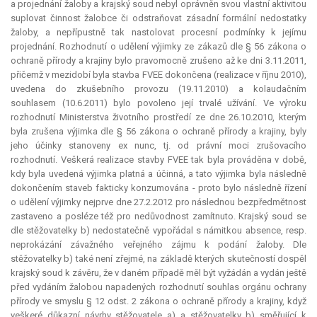
a projednání žaloby a krajský soud nebyl oprávněn svou vlastní aktivitou
suplovat činnost žalobce či odstraňovat zásadní formální nedostatky
žaloby, a nepřípustně tak nastolovat procesní podmínky k jejímu
projednání. Rozhodnutí o udělení výjimky ze zákazů dle § 56 zákona o
ochraně přírody a krajiny bylo pravomocně zrušeno až ke dni 3.11.2011,
přičemž v mezidobí byla stavba FVEE dokončena (realizace v říjnu 2010),
uvedena do zkušebního provozu (19.11.2010) a kolaudačním
souhlasem (10.6.2011) bylo povoleno její trvalé užívání. Ve výroku
rozhodnutí Ministerstva životního prostředí ze dne 26.10.2010, kterým
byla zrušena výjimka dle § 56 zákona o ochraně přírody a krajiny, byly
jeho účinky stanoveny
ex nunc
, tj. od právní moci zrušovacího
rozhodnutí. Veškerá realizace stavby FVEE tak byla prováděna v době,
kdy byla uvedená výjimka platná a účinná, a tato výjimka byla následně
dokončením staveb fakticky konzumována - proto bylo následně řízení
o udělení výjimky nejprve dne 27.2.2012 pro následnou bezpředmětnost
zastaveno a posléze též pro nedůvodnost zamítnuto. Krajský soud se
dle stěžovatelky b) nedostatečně vypořádal s námitkou absence, resp.
neprokázání závažného veřejného zájmu k podání žaloby. Dle
stěžovatelky b) také není zřejmé, na základě kterých skutečností dospěl
krajský soud k závěru, že v daném případě měl být vyžádán a vydán ještě
před vydáním žalobou napadených rozhodnutí souhlas orgánu ochrany
přírody ve smyslu § 12 odst. 2 zákona o ochraně přírody a krajiny, když
veškeré důkazní návrhy stěžovatele a) a stěžovatelky b) směřující k