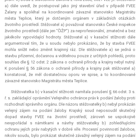
a) dále uvedl, že postupoval jako jiný stavební úřad v případě FVEE
Žalany a spoléhal na koordinované závazné stanovisko Magistrátu
města Teplice, který je dotčeným orgánem v základních otázkách
životního prostředí. Stěžovatel a) považoval stanovisko České inspekce
životního prostředí (dále jen "ČIŽP") za neprofesionální, zmatečné a bez
jakékoliv vypovídající hodnoty. Stěžovatel a) v kasační stížnosti dále
argumentoval tím, že u soudu nebylo prokázáno, že by stavba FVEE
mohla snížit nebo změnit krajinný ráz. Dle stěžovatele a) se jedná o
stavbu přízemní, dočasnou a viditelnou pouze z určitých pohledů, proto
souhlas dle § 12 odst. 2 zákona o ochraně přírody a krajiny nebyl nutný.
K porušení § 56 zákona o ochraně přírody a krajiny pak stěžovatel a)
konstatoval, že měl dostatečnou oporu ve spise, a to koordinované
závazné stanovisko Magistrátu města Teplice.
Stěžovatelka b) v kasační stížnosti namítala porušení § 66 odst. 3 s.
ř. s. zakládající oprávnění Veřejného ochránce práv k podání žaloby proti
rozhodnutí správního orgánu. Dle názoru stěžovatelky b) nebyl prokázán
veřejný zájem na podání žaloby. Krajský soud neposoudil skutečný
dopad stavby FVEE na životní prostředí, zároveň se uspokojivě
nevypořádal s námitkami a návrhy stěžovatelky b) zohledňujícími
ochranu jejích práv nabytých v dobré víře. Procesní povinností žalobce,
nikoliv soudu, bylo prokázat skutečně závažný veřejný zájem na podání