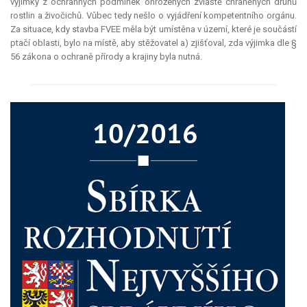
výjimky z ochranných podmínek ohrožených zvláště chráněných druhů
rostlin a živočichů. Vůbec tedy nešlo o vyjádření kompetentního orgánu.
Za situace, kdy stavba FVEE měla být umístěna v území, které je součástí
ptačí oblasti, bylo na místě, aby stěžovatel a) zjišťoval, zda výjimka dle §
56 zákona o ochraně přírody a krajiny byla nutná.