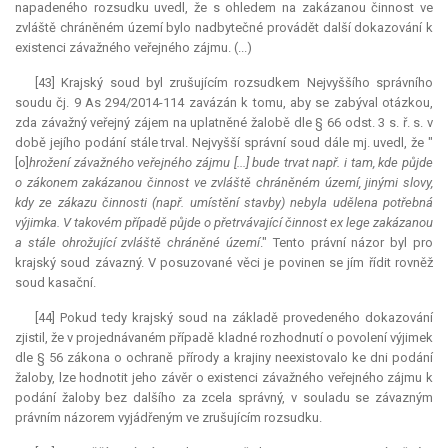
napadeného rozsudku uvedl, že s ohledem na zakázanou činnost ve
zvláště chráněném území bylo nadbytečné provádět další dokazování k
existenci závažného veřejného zájmu. (...)
[43] Krajský soud byl zrušujícím rozsudkem Nejvyššího správního
soudu čj. 9 As 294/2014-114 zavázán k tomu, aby se zabýval otázkou,
zda závažný veřejný zájem na uplatněné žalobě dle § 66 odst. 3 s. ř. s. v
době jejího podání stále trval. Nejvyšší správní soud dále mj. uvedl, že "
[o]
hrožení závažného veřejného zájmu [...] bude trvat např. i tam, kde půjde
o zákonem zakázanou činnost ve zvláště chráněném území, jinými slovy,
kdy ze zákazu činnosti (např. umístění stavby) nebyla udělena potřebná
výjimka. V takovém případě půjde o přetrvávající činnost
ex lege
zakázanou
a stále ohrožující zvláště chráněné území
." Tento právní názor byl pro
krajský soud závazný. V posuzované věci je povinen se jím řídit rovněž
soud kasační.
[44] Pokud tedy krajský soud na základě provedeného dokazování
zjistil, že v projednávaném případě kladné rozhodnutí o povolení výjimek
dle § 56 zákona o ochraně přírody a krajiny neexistovalo ke dni podání
žaloby, lze hodnotit jeho závěr o existenci závažného veřejného zájmu k
podání žaloby bez dalšího za zcela správný, v souladu se závazným
právním názorem vyjádřeným ve zrušujícím rozsudku.