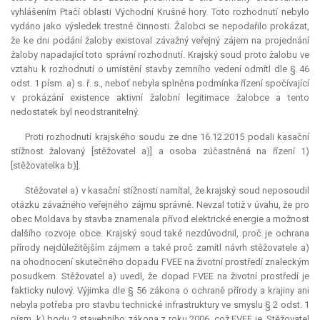
vyhlášením Ptačí oblasti Východní Krušné hory. Toto rozhodnutí nebylo
vydáno jako výsledek trestné činnosti. Žalobci se nepodařilo prokázat,
že ke dni podání žaloby existoval závažný veřejný zájem na projednání
žaloby napadající toto správní rozhodnutí. Krajský soud proto žalobu ve
vztahu k rozhodnutí o umístění stavby zemního vedení odmítl dle § 46
odst. 1 písm. a) s. ř. s., neboť nebyla splněna podmínka řízení spočívající
v prokázání existence aktivní žalobní legitimace žalobce a tento
nedostatek byl neodstranitelný.
Proti rozhodnutí krajského soudu ze dne 16.12.2015 podali kasační
stížnost žalovaný [stěžovatel a)] a osoba zúčastněná na řízení 1)
[stěžovatelka b)].
Stěžovatel a) v kasační stížnosti namítal, že krajský soud neposoudil
otázku závažného veřejného zájmu správně. Nevzal totiž v úvahu, že pro
obec Moldava by stavba znamenala přívod elektrické energie a možnost
dalšího rozvoje obce. Krajský soud také nezdůvodnil, proč je ochrana
přírody nejdůležitějším zájmem a také proč zamítl návrh stěžovatele a)
na ohodnocení skutečného dopadu FVEE na životní prostředí znaleckým
posudkem. Stěžovatel a) uvedl, že dopad FVEE na životní prostředí je
fakticky nulový. Výjimka dle § 56 zákona o ochraně přírody a krajiny ani
nebyla potřeba pro stavbu technické infrastruktury ve smyslu § 2 odst. 1
písm. k) bodu 2 stavebního zákona z roku 2006, což FVEE je. Stěžovatel