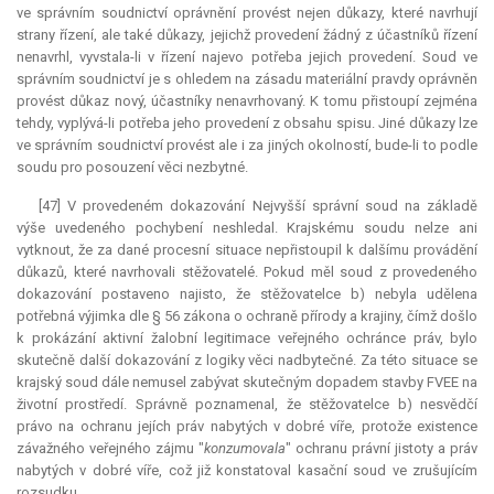
ve správním soudnictví oprávnění provést nejen důkazy, které navrhují
strany řízení, ale také důkazy, jejichž provedení žádný z účastníků řízení
nenavrhl, vyvstala-li v řízení najevo potřeba jejich provedení. Soud ve
správním soudnictví je s ohledem na zásadu materiální pravdy oprávněn
provést důkaz nový, účastníky nenavrhovaný. K tomu přistoupí zejména
tehdy, vyplývá-li potřeba jeho provedení z obsahu spisu. Jiné důkazy lze
ve správním soudnictví provést ale i za jiných okolností, bude-li to podle
soudu pro posouzení věci nezbytné.
[47] V provedeném dokazování Nejvyšší správní soud na základě
výše uvedeného pochybení neshledal. Krajskému soudu nelze ani
vytknout, že za dané procesní situace nepřistoupil k dalšímu provádění
důkazů, které navrhovali stěžovatelé. Pokud měl soud z provedeného
dokazování postaveno najisto, že stěžovatelce b) nebyla udělena
potřebná výjimka dle § 56 zákona o ochraně přírody a krajiny, čímž došlo
k prokázání aktivní žalobní legitimace veřejného ochránce práv, bylo
skutečně další dokazování z logiky věci nadbytečné. Za této situace se
krajský soud dále nemusel zabývat skutečným dopadem stavby FVEE na
životní prostředí. Správně poznamenal, že stěžovatelce b) nesvědčí
právo na ochranu jejích práv nabytých v dobré víře, protože existence
závažného veřejného zájmu "
konzumovala
" ochranu právní jistoty a práv
nabytých v dobré víře, což již konstatoval kasační soud ve zrušujícím
rozsudku.