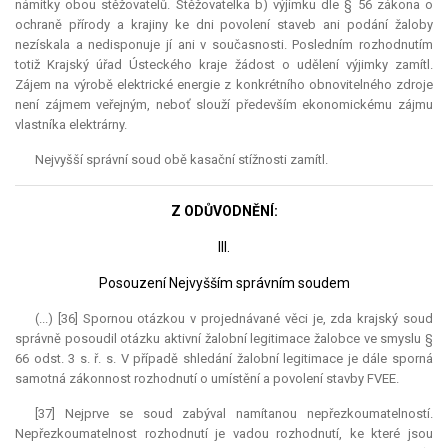
námitky obou stěžovatelů. Stěžovatelka b) výjimku dle § 56 zákona o
ochraně přírody a krajiny ke dni povolení staveb ani podání žaloby
nezískala a nedisponuje jí ani v současnosti. Posledním rozhodnutím
totiž Krajský úřad Ústeckého kraje žádost o udělení výjimky zamítl.
Zájem na výrobě elektrické energie z konkrétního obnovitelného zdroje
není zájmem veřejným, neboť slouží především ekonomickému zájmu
vlastníka elektrárny.
Nejvyšší správní soud obě kasační stížnosti zamítl.
Z ODŮVODNĚNÍ:
III.
Posouzení Nejvyšším správním soudem
(...) [36] Spornou otázkou v projednávané věci je, zda krajský soud
správně posoudil otázku aktivní žalobní legitimace žalobce ve smyslu §
66 odst. 3 s. ř. s. V případě shledání žalobní legitimace je dále sporná
samotná zákonnost rozhodnutí o umístění a povolení stavby FVEE.
[37] Nejprve se soud zabýval namítanou nepřezkoumatelností.
Nepřezkoumatelnost rozhodnutí je vadou rozhodnutí, ke které jsou