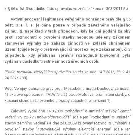
k § 66 odst. 3 soudního řádu správního ve znění zákona č. 303/2011 Sb.
Aktivní procesní legitimace veřejného ochránce práv dle § 66
odst. 3 s. ř. s. je dána pouze v případě závažného veřejného
zájmu, tj. například v těch případech, kdy ke dni podání žaloby
proti rozhodnutí o povolení stavby nebudou uděleny zákonem
stanovené výjimky ze zákazu činnosti ve zvláště chráněném
území (půjde tedy o přetrvávající činnost
ex lege
zakázanou), či v
případech, kdy příslušná správní rozhodnutí (povolení) byla
vydána v důsledku trestné činnosti úředních osob.
(Podle rozsudku Nejvyššího správního soudu ze dne 14.7.2016, čj. 9 As
24/2016-109)
Věc:
Veřejný ochránce práv proti Městskému úřadu Duchcov, za účasti
1) akciové společnosti TALWIN a 2) obce Moldava, o umístění stavby, o
kasační stížnosti žalovaného a osoby zúčastněné na řízení 1).
Žalovaný vydal dne 14.8.2009 rozhodnutí o umístění stavby "
Zemní
vedení VN 22 kV Hrob-Moldava-Oldříš
" (dále jen "rozhodnutí o umístění
stavby zemního vedení") a dne 24.8.2009 žalovaný rozhodl o umístění a
povolení stavby "
Fotovoltaické výrobny elektrické energie
" (dále jen