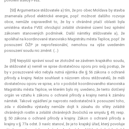
povolení stavby FVEE.
[50] Argumentace stěžovatele a) tím, že pro obec Moldava by stavba
znamenala přívod elektrické energie, popř. možnost dalšího rozvoje
obce, nemůže ospravedlnit to, že by v chráněné ptačí oblasti byla
umístěna stavba FVEE ohrožující zvláště chráněné území bez splnění
zákonem stanovených podmínek. Další námitky stěžovatele a), že
spoléhal na koordinované stanovisko Magistrátu města Teplice, popř. že
posouzení ČIŽP je neprofesionální, nemohou na výše uvedeném
posouzení soudu nic změnit. (...)
[59] Nejvyšší správní soud se ztotožnil se závěrem krajského soudu,
že stěžovatel a) neměl ve spise dostatečnou oporu pro svůj postup, že
by v posuzované věci nebyla nutná výjimka dle § 56 zákona o ochraně
přírody a krajiny. Nelze souhlasit s názorem obou stěžovatelů, že měli
dostatečnou oporu ve spise, a to v podobě koordinovaného stanoviska
Magistrátu města Teplice, ve kterém bylo mj. uvedeno, že tento dotčený
orgán ve vztahu k zákonu o ochraně přírody a krajiny nemá k záměru
námitek. Takové vyjádření je naprosto nedostatečné k posouzení toho,
zda v důsledku výstavby nemůže dojít k zásahu do sféry zvláště
chráněných rostlin a zvláště chráněných živočichů ve smyslu § 49, resp.
§ 50 zákona o ochraně přírody a krajiny. Zákon o ochraně přírody a
krajiny v § 77a odst. 3 navíc stanoví, že je to krajský úřad, který povoluje