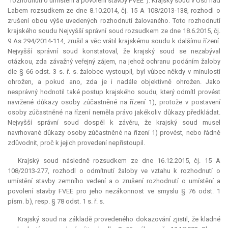
"rozhodnutí o umístění a povolení stavby FVEE"). Krajský soud v Ústí nad
Labem rozsudkem ze dne 8.10.2014, čj. 15 A 108/2013-138, rozhodl o
zrušení obou výše uvedených rozhodnutí žalovaného. Toto rozhodnutí
krajského soudu Nejvyšší správní soud rozsudkem ze dne 18.6.2015, čj.
9 As 294/2014-114, zrušil a věc vrátil krajskému soudu k dalšímu řízení.
Nejvyšší správní soud konstatoval, že krajský soud se nezabýval
otázkou, zda závažný veřejný zájem, na jehož ochranu podáním žaloby
dle § 66 odst. 3 s. ř. s. žalobce vystoupil, byl vůbec někdy v minulosti
ohrožen, a pokud ano, zda je i nadále objektivně ohrožen. Jako
nesprávný hodnotil také postup krajského soudu, který odmítl provést
navržené důkazy osoby zúčastněné na řízení 1), protože v postavení
osoby zúčastněné na řízení neměla právo jakékoliv důkazy předkládat.
Nejvyšší správní soud dospěl k závěru, že krajský soud musel
navrhované důkazy osoby zúčastněné na řízení 1) provést, nebo řádně
zdůvodnit, proč k jejich provedení nepřistoupil.
Krajský soud následně rozsudkem ze dne 16.12.2015, čj. 15 A
108/2013-277, rozhodl o odmítnutí žaloby ve vztahu k rozhodnutí o
umístění stavby zemního vedení a o zrušení rozhodnutí o umístění a
povolení stavby FVEE pro jeho nezákonnost ve smyslu § 76 odst. 1
písm. b), resp. § 78 odst. 1 s. ř. s.
Krajský soud na základě provedeného dokazování zjistil, že kladné