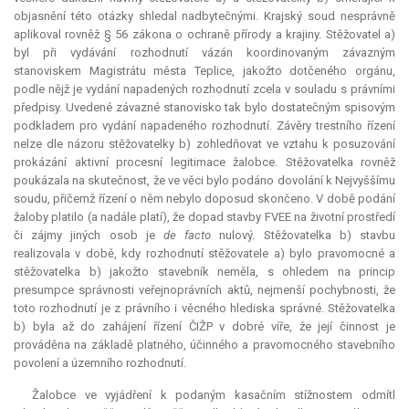
objasnění této otázky shledal nadbytečnými. Krajský soud nesprávně
aplikoval rovněž § 56 zákona o ochraně přírody a krajiny. Stěžovatel a)
byl při vydávání rozhodnutí vázán koordinovaným závazným
stanoviskem Magistrátu města Teplice, jakožto dotčeného orgánu,
podle nějž je vydání napadených rozhodnutí zcela v souladu s právními
předpisy. Uvedené závazné stanovisko tak bylo dostatečným spisovým
podkladem pro vydání napadeného rozhodnutí. Závěry trestního řízení
nelze dle názoru stěžovatelky b) zohledňovat ve vztahu k posuzování
prokázání aktivní procesní legitimace žalobce. Stěžovatelka rovněž
poukázala na skutečnost, že ve věci bylo podáno dovolání k Nejvyššímu
soudu, přičemž řízení o něm nebylo doposud skončeno. V době podání
žaloby platilo (a nadále platí), že dopad stavby FVEE na životní prostředí
či zájmy jiných osob je
de facto
nulový. Stěžovatelka b) stavbu
realizovala v době, kdy rozhodnutí stěžovatele a) bylo pravomocné a
stěžovatelka b) jakožto stavebník neměla, s ohledem na princip
presumpce
správnosti veřejnoprávních aktů, nejmenší pochybnosti, že
toto rozhodnutí je z právního i věcného hlediska správné. Stěžovatelka
b) byla až do zahájení řízení ČIŽP v dobré víře, že její činnost je
prováděna na základě platného, účinného a pravomocného stavebního
povolení a územního rozhodnutí.
Žalobce ve vyjádření k podaným kasačním stížnostem odmítl