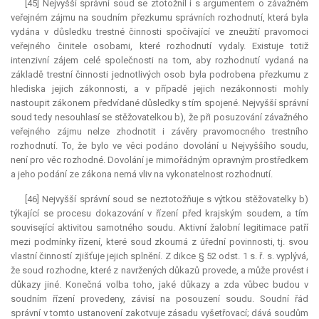
[45] Nejvyšší správní soud se ztotožnil i s argumentem o závažném
veřejném zájmu na soudním přezkumu správních rozhodnutí, která byla
vydána v důsledku trestné činnosti spočívající ve zneužití pravomoci
veřejného činitele osobami, které rozhodnutí vydaly. Existuje totiž
intenzivní zájem celé společnosti na tom, aby rozhodnutí vydaná na
základě trestní činnosti jednotlivých osob byla podrobena přezkumu z
hlediska jejich zákonnosti, a v případě jejich nezákonnosti mohly
nastoupit zákonem předvídané důsledky s tím spojené. Nejvyšší správní
soud tedy nesouhlasí se stěžovatelkou b), že při posuzování závažného
veřejného zájmu nelze zhodnotit i závěry pravomocného trestního
rozhodnutí. To, že bylo ve věci podáno dovolání u Nejvyššího soudu,
není pro věc rozhodné. Dovolání je mimořádným opravným prostředkem
a jeho podání ze zákona nemá vliv na vykonatelnost rozhodnutí.
[46] Nejvyšší správní soud se neztotožňuje s výtkou stěžovatelky b)
týkající se procesu dokazování v řízení před krajským soudem, a tím
související aktivitou samotného soudu. Aktivní žalobní legitimace patří
mezi podmínky řízení, které soud zkoumá z úřední povinnosti, tj. svou
vlastní činností zjišťuje jejich splnění. Z dikce § 52 odst. 1 s. ř. s. vyplývá,
že soud rozhodne, které z navržených důkazů provede, a může provést i
důkazy jiné. Konečná volba toho, jaké důkazy a zda vůbec budou v
soudním řízení provedeny, závisí na posouzení soudu. Soudní řád
správní v tomto ustanovení zakotvuje zásadu vyšetřovací; dává soudům