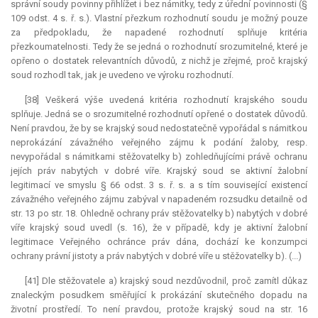
správní soudy povinny přihlížet i bez námitky, tedy z úřední povinnosti (§
109 odst. 4 s. ř. s.). Vlastní přezkum rozhodnutí soudu je možný pouze
za předpokladu, že napadené rozhodnutí splňuje kritéria
přezkoumatelnosti. Tedy že se jedná o rozhodnutí srozumitelné, které je
opřeno o dostatek relevantních důvodů, z nichž je zřejmé, proč krajský
soud rozhodl tak, jak je uvedeno ve výroku rozhodnutí.
[38] Veškerá výše uvedená kritéria rozhodnutí krajského soudu
splňuje. Jedná se o srozumitelné rozhodnutí opřené o dostatek důvodů.
Není pravdou, že by se krajský soud nedostatečně vypořádal s námitkou
neprokázání závažného veřejného zájmu k podání žaloby, resp.
nevypořádal s námitkami stěžovatelky b) zohledňujícími právě ochranu
jejích práv nabytých v dobré víře. Krajský soud se aktivní žalobní
legitimací ve smyslu § 66 odst. 3 s. ř. s. a s tím související existencí
závažného veřejného zájmu zabýval v napadeném rozsudku detailně od
str. 13 po str. 18. Ohledně ochrany práv stěžovatelky b) nabytých v dobré
víře krajský soud uvedl (s. 16), že v případě, kdy je aktivní žalobní
legitimace Veřejného ochránce práv dána, dochází ke konzumpci
ochrany právní jistoty a práv nabytých v dobré víře u stěžovatelky b). (...)
[41] Dle stěžovatele a) krajský soud nezdůvodnil, proč zamítl důkaz
znaleckým posudkem směřující k prokázání skutečného dopadu na
životní prostředí. To není pravdou, protože krajský soud na str. 16