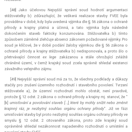
[48] Jako účelovou Nejvyšší správní soud hodnotí argumentaci
stěžovatelky b) zdůrazňující, že veškerá realizace stavby FVEE byla
prováděna v době, kdy byla uvedená výjimka dle § 56 zákona o ochraně
přírody a krajiny platná a účinná, a tato výjimka byla následně
dokončením staveb fakticky konzumována. Stěžovatelka b) tímto
způsobem záměrně zlehčuje absenci zákonem požadované výjimky. Pro
soud je klíčové, že v době podání žaloby výjimkou dle § 56 zákona o
ochraně přírody a krajiny stěžovatelka b) nedisponovala, a proto šlo o
přetrvávající činnost
ex lege
zakázanou a stále ohrožující zvláště
chráněné území, v čemž krajský soud zcela správně shledal existenci
závažného veřejného zájmu.
[49] Nejvyšší správní soud má za to, že všechny podklady a důkazy
stačily pro zrušení územního rozhodnutí i stavebního povolení. Tvrzení
stěžovatele a), že územní rozhodnutí mohlo obstát, není pravdivé,
protože § 12 odst. 2 zákona o ochraně přírody a krajiny mj. stanoví, že "
[k]
umisťování a povolování staveb [...], které by mohly snížit nebo změnit
krajinný ráz, je nezbytný souhlas orgánu ochrany přírody
". Již ve fázi
umisťování stavby byl proto nezbytný souhlas orgánu ochrany přírody ve
smyslu § 12 odst. 2 citovaného zákona, proto zde krajský soud
oprávněně shledal nezákonnost napadeného rozhodnutí o umístění a