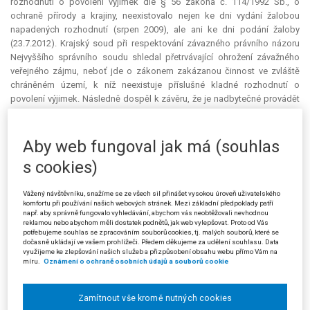
rozhodnutí o povolení výjimek dle § 56 zákona č. 114/1992 Sb., o
ochraně přírody a krajiny, neexistovalo nejen ke dni vydání žalobou
napadených rozhodnutí (srpen 2009), ale ani ke dni podání žaloby
(23.7.2012). Krajský soud při respektování závazného právního názoru
Nejvyššího správního soudu shledal přetrvávající ohrožení závažného
veřejného zájmu, neboť jde o zákonem zakázanou činnost ve zvláště
chráněném území, k níž neexistuje příslušné kladné rozhodnutí o
povolení výjimek. Následně dospěl k závěru, že je nadbytečné provádět
další dokazování ohledně existence závažného veřejného zájmu na
podání žaloby, navrhované ze strany žalovaného a osoby zúčastněné na
řízení 1), neboť v případě, že jde o zákonem zakázanou činnost ve
Aby web fungoval jak má (souhlas
zvláště chráněném území, je dán závažný veřejný zájem na podání
s cookies)
žaloby bez dalšího. Dále soud akcentoval skutečnosti vyplývající z
rozsudku krajského soudu ze dne 9.3.2015, čj. 4 To 389/2013-1202,
Vážený návštěvníku, snažíme se ze všech sil přinášet vysokou úroveň uživatelského
kterým byly shledány vinnými paní Květuše K., jako vedoucí odboru
komfortu při používání našich webových stránek. Mezi základní předpoklady patří
výstavby a životního prostředí Městského úřadu v Duchcově, a Lenka B.,
např. aby správně fungovalo vyhledávání, abychom vás neobtěžovali nevhodnou
jako úřednice a zástupce vedoucího odboru výstavby a životního
reklamou nebo abychom měli dostatek podnětů, jak web vylepšovat. Proto od Vás
potřebujeme souhlas se zpracováním souborů cookies, tj. malých souborů, které se
prostředí Městského úřadu v Duchcově, že dne 24.8.2009 vydaly
dočasně ukládají ve vašem prohlížeči. Předem děkujeme za udělení souhlasu. Data
rozhodnutí o umístění a povolení stavby FVEE, ačkoliv si vzhledem ke
využijeme ke zlepšování našich služeb a přizpůsobení obsahu webu přímo Vám na
míru.
Oznámení o ochraně osobních údajů a souborů cookie
svému pracovnímu zařazení a odborné způsobilosti musely být vědomy,
že pro vydání uvedeného rozhodnutí nebyly splněny podmínky dle
stavebního zákona z roku 2006 a zákona č. 334/1992 Sb., o ochraně
Zamítnout vše kromě nutných cookies
zemědělského půdního fondu, tedy jako veřejní činitelé v úmyslu opatřit