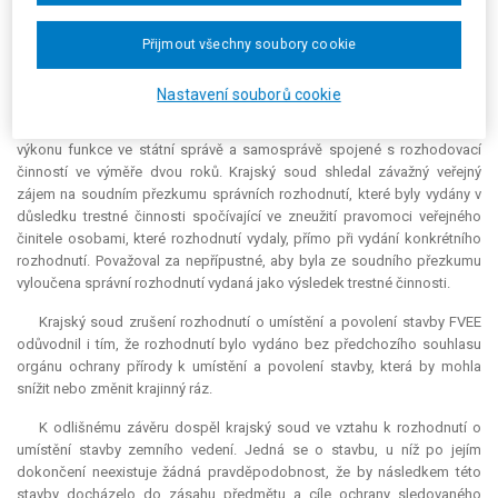
jinému neoprávněný prospěch vykonávaly svou pravomoc způsobem
odporujícím zákonu, čímž spáchaly trestný čin zneužití pravomoci
Přijmout všechny soubory cookie
veřejného činitele podle § 158 odst. 1 písm. a) trestního zákona z roku
1961, a obě byly odsouzeny k trestu odnětí svobody ve výměře šesti
Nastavení souborů cookie
měsíců s podmíněným odkladem na zkušební dobu jednoho roku.
Současně jim byl uložen i trest zákazu činnosti spočívající v zákazu
výkonu funkce ve státní správě a samosprávě spojené s rozhodovací
činností ve výměře dvou roků. Krajský soud shledal závažný veřejný
zájem na soudním přezkumu správních rozhodnutí, které byly vydány v
důsledku trestné činnosti spočívající ve zneužití pravomoci veřejného
činitele osobami, které rozhodnutí vydaly, přímo při vydání konkrétního
rozhodnutí. Považoval za nepřípustné, aby byla ze soudního přezkumu
vyloučena správní rozhodnutí vydaná jako výsledek trestné činnosti.
Krajský soud zrušení rozhodnutí o umístění a povolení stavby FVEE
odůvodnil i tím, že rozhodnutí bylo vydáno bez předchozího souhlasu
orgánu ochrany přírody k umístění a povolení stavby, která by mohla
snížit nebo změnit krajinný ráz.
K odlišnému závěru dospěl krajský soud ve vztahu k rozhodnutí o
umístění stavby zemního vedení. Jedná se o stavbu, u níž po jejím
dokončení neexistuje žádná pravděpodobnost, že by následkem této
stavby docházelo do zásahu předmětu a cíle ochrany sledovaného