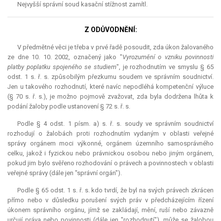
Nejvyšší správní soud kasační stížnost zamítl.
Z ODŮVODNĚNÍ:
V předmětné věci je třeba v prvé řadě posoudit, zda úkon žalovaného
ze dne 10. 10. 2002, označený jako "
Vyrozumění o vzniku povinnosti
platby poplatku spojeného se studiem
", je rozhodnutím ve smyslu § 65
odst. 1 s. ř. s. způsobilým přezkumu soudem ve správním soudnictví.
Jen u takového rozhodnutí, které navíc nepodléhá kompetenční výluce
(§ 70 s. ř. s.), je možno pojmově zvažovat, zda byla dodržena lhůta k
podání žaloby podle ustanovení § 72 s. ř. s.
Podle § 4 odst. 1 písm. a) s. ř. s. soudy ve správním soudnictví
rozhodují o žalobách proti rozhodnutím vydaným v oblasti veřejné
správy orgánem moci výkonné, orgánem územního samosprávného
celku, jakož i fyzickou nebo právnickou osobou nebo jiným orgánem,
pokud jim bylo svěřeno rozhodování o právech a povinnostech v oblasti
veřejné správy (dále jen "správní orgán").
Podle § 65 odst. 1 s. ř. s. kdo tvrdí, že byl na svých právech zkrácen
přímo nebo v důsledku porušení svých práv v předcházejícím řízení
úkonem správního orgánu, jímž se zakládají, mění, ruší nebo závazně
určují práva nebo povinnosti (dále jen "rozhodnutí"), může se žalobou