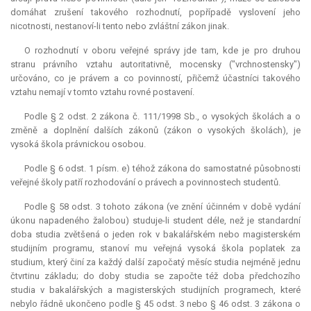
domáhat zrušení takového rozhodnutí, popřípadě vyslovení jeho
nicotnosti, nestanoví-li tento nebo zvláštní zákon jinak.
O rozhodnutí v oboru veřejné správy jde tam, kde je pro druhou
stranu právního vztahu autoritativně, mocensky ("vrchnostensky")
určováno, co je právem a co povinností, přičemž účastníci takového
vztahu nemají v tomto vztahu rovné postavení.
Podle § 2 odst. 2 zákona č. 111/1998 Sb., o vysokých školách a o
změně a doplnění dalších zákonů (zákon o vysokých školách), je
vysoká škola právnickou osobou.
Podle § 6 odst. 1 písm. e) téhož zákona do samostatné působnosti
veřejné školy patří rozhodování o právech a povinnostech studentů.
Podle § 58 odst. 3 tohoto zákona (ve znění účinném v době vydání
úkonu napadeného žalobou) studuje-li student déle, než je standardní
doba studia zvětšená o jeden rok v bakalářském nebo magisterském
studijním programu, stanoví mu veřejná vysoká škola poplatek za
studium, který činí za každý další započatý měsíc studia nejméně jednu
čtvrtinu základu; do doby studia se započte též doba předchozího
studia v bakalářských a magisterských studijních programech, které
nebylo řádně ukončeno podle § 45 odst. 3 nebo § 46 odst. 3 zákona o