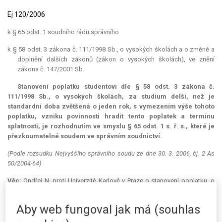
Ej 120/2006
k § 65 odst. 1 soudního řádu správního
k § 58 odst. 3 zákona č. 111/1998 Sb., o vysokých školách a o změně a
doplnění dalších zákonů (zákon o vysokých školách), ve znění
zákona č. 147/2001 Sb.
Stanovení poplatku studentovi dle § 58 odst. 3 zákona č.
111/1998 Sb., o vysokých školách, za studium delší, než je
standardní doba zvětšená o jeden rok, s vymezením výše tohoto
poplatku, vzniku povinnosti hradit tento poplatek a termínu
splatnosti, je rozhodnutím ve smyslu § 65 odst. 1 s. ř. s., které je
přezkoumatelné soudem ve správním soudnictví.
(Podle rozsudku Nejvyššího správního soudu ze dne 30. 3. 2006, čj. 2 As
50/2004-64)
Věc:
Ondřej N. proti Univerzitě Karlově v Praze o stanovení poplatku, o
kasační stížnosti žalobce.
Aby web fungoval jak má (souhlas
Žalobou podanou u Městského soudu v Praze se žalobce domáhal
zrušení "
Vyrozumění o vzniku povinnosti platby poplatku spojeného se