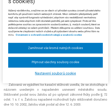
s cookies)
studiem
". Městský soud v Praze usnesením ze dne 30. 3. 2004 tuto
žalobu, jakožto opožděně podanou, odmítl.
Vážený návštěvníku, snažíme se ze všech sil přinášet vysokou úroveň uživatelského
komfortu při používání našich webových stránek. Mezi základní předpoklady patří
Proti tomuto rozhodnutí podal žalobce (stěžovatel) kasační stížnost,
např. aby správně fungovalo vyhledávání, abychom vás neobtěžovali nevhodnou
reklamou nebo abychom měli dostatek podnětů, jak web vylepšovat. Proto od Vás
ve které mimo jiné uvedl, že nesouhlasí s názorem soudu o opožděnosti
potřebujeme souhlas se zpracováním souborů cookies, tj. malých souborů, které se
žaloby, protože předpokladem podání žaloby je zásadně právní moc
dočasně ukládají ve vašem prohlížeči. Předem děkujeme za udělení souhlasu. Data
rozhodnutí správního orgánu. Poukázal na to, že sama žalovaná ve svém
využijeme ke zlepšování našich služeb a přizpůsobení obsahu webu přímo Vám na
míru.
Oznámení o ochraně osobních údajů a souborů cookie
vyjádření soudu ze dne 26. 11. 2003 tvrdí, že vyrozumění ze dne 9. 10.
2002, které je předmětem tohoto řízení, není správním rozhodnutím,
nemá bezprostřední závaznost, není exekučně vykonatelné, a nemá tedy
Zamítnout vše kromě nutných cookies
žádné právní důsledky. Zároveň forma vyrozumění o vzniku poplatkové
povinnosti a neexistence řádného poučení o možnosti podání
opravných prostředků zapříčinily časovou prodlevu v podání žaloby
Přijmout všechny soubory cookie
proti vyměření poplatku. Stěžovatel se domnívá, že postupem soudu je
porušováno jeho ústavně garantované právo na spravedlivý proces ve
Nastavení souborů cookie
smyslu čl. 36 odst. 2 Listiny základních práv a svobod.
Žalovaná ve vyjádření ke kasační stížnosti uvedla, že se ztotožňuje s
názorem uvedeným v napadeném usnesení městského soudu.
Stěžovatel podal svou žalobu až po uplynutí zákonné lhůty podle § 72
odst. 1 s. ř. s. Žalobou napadené rozhodnutí bylo stěžovateli doručeno
dne 10. 10. 2002, žalobu však podal až dne 12. 6. 2003.