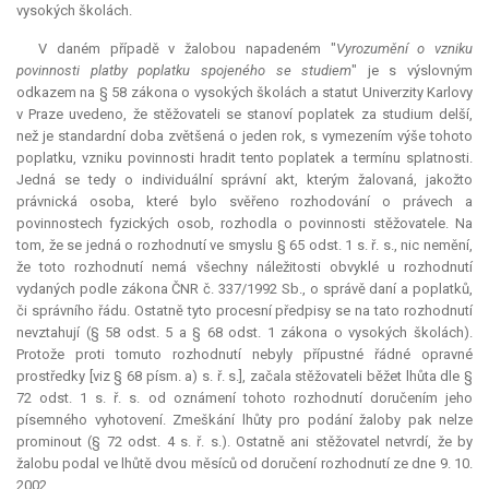
vysokých školách.
V daném případě v žalobou napadeném "
Vyrozumění o vzniku
povinnosti platby poplatku spojeného se studiem
" je s výslovným
odkazem na § 58 zákona o vysokých školách a statut Univerzity Karlovy
v Praze uvedeno, že stěžovateli se stanoví poplatek za studium delší,
než je standardní doba zvětšená o jeden rok, s vymezením výše tohoto
poplatku, vzniku povinnosti hradit tento poplatek a termínu splatnosti.
Jedná se tedy o individuální správní akt, kterým žalovaná, jakožto
právnická osoba, které bylo svěřeno rozhodování o právech a
povinnostech fyzických osob, rozhodla o povinnosti stěžovatele. Na
tom, že se jedná o rozhodnutí ve smyslu § 65 odst. 1 s. ř. s., nic nemění,
že toto rozhodnutí nemá všechny náležitosti obvyklé u rozhodnutí
vydaných podle zákona ČNR č. 337/1992 Sb., o správě daní a poplatků,
či správního řádu. Ostatně tyto procesní předpisy se na tato rozhodnutí
nevztahují (§ 58 odst. 5 a § 68 odst. 1 zákona o vysokých školách).
Protože proti tomuto rozhodnutí nebyly přípustné řádné opravné
prostředky [viz § 68 písm. a) s. ř. s.], začala stěžovateli běžet lhůta dle §
72 odst. 1 s. ř. s. od oznámení tohoto rozhodnutí doručením jeho
písemného vyhotovení. Zmeškání lhůty pro podání žaloby pak nelze
prominout (§ 72 odst. 4 s. ř. s.). Ostatně ani stěžovatel netvrdí, že by
žalobu podal ve lhůtě dvou měsíců od doručení rozhodnutí ze dne 9. 10.
2002.