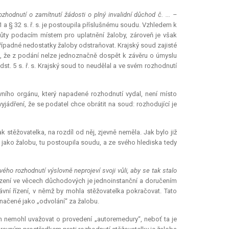
ozhodnutí o zamítnutí žádosti o plný invalidní důchod č. ... –
 a § 32 s. ř. s. je postoupila příslušnému soudu. Vzhledem k
hůty podacím místem pro uplatnění žaloby, zároveň je však
ípadné nedostatky žaloby odstraňovat. Krajský soud zajisté
to, že z podání nelze jednoznačně dospět k závěru o úmyslu
st. 5 s. ř. s. Krajský soud to neudělal a ve svém rozhodnutí
ního orgánu, který napadené rozhodnutí vydal, není místo
jádření, že se podatel chce obrátit na soud: rozhodující je
stěžovatelka, na rozdíl od něj, zjevně neměla. Jak bylo již
ako žalobu, tu postoupila soudu, a ze svého hlediska tedy
ho rozhodnutí výslovně neprojeví svoji vůli, aby se tak stalo
ízení ve věcech důchodových je jednoinstanční a doručením
ní řízení, v němž by mohla stěžovatelka pokračovat. Tato
načené jako „odvolání“ za žalobu.
nemohl uvažovat o provedení „autoremedury“, neboť ta je