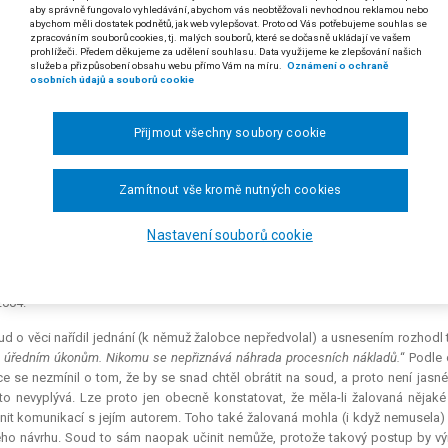
aby správně fungovalo vyhledávání, abychom vás neobtěžovali nevhodnou reklamou nebo
abychom měli dostatek podnětů, jak web vylepšovat. Proto od Vás potřebujeme souhlas se
 odst. 5, § 46 odst. 1 a § 72 odst. 1 soudního řádu správního
zpracováním souborů cookies, tj. malých souborů, které se dočasně ukládají ve vašem
prohlížeči. Předem děkujeme za udělení souhlasu. Data využijeme ke zlepšování našich
 odst. 1 zákona ČNR č. 582/1991 Sb., o organizaci a provádění sociálního za
služeb a přizpůsobení obsahu webu přímo Vám na míru.
Oznámení o ochraně
osobních údajů a souborů cookie
stoupí-li správní orgán soudu podání, které podle obsahu považuje
, že úmysl podatele není jednoznačně zřejmý, nemůže z tohoto důvodu zas
Přijmout všechny soubory cookie
ř. s. a vrátit věc správnímu orgánu k dalšímu řízení. Pochybnosti o obsa
Zamítnout vše kromě nutných cookies
 rozsudku Nejvyššího správního soudu ze dne 23. 2. 2005, čj. 3 Ads 28/2004–20)
erbert R. v S. proti České správě sociálního zabezpečení o invalidní důchod, o
Nastavení souborů cookie
obce se dne 25. 3. 2004 obrátil na žalovanou dopisem, v němž požádal o př
n invalidní důchod. Žalovaná postoupila podání Krajskému soudu v Ústí nad L
2004.
d o věci nařídil jednání (k němuž žalobce nepředvolal) a usnesením rozhodl t
 úředním úkonům. Nikomu se nepřiznává náhrada procesních nákladů.
“ Podle
e se nezmínil o tom, že by se snad chtěl obrátit na soud, a proto není jasné
to nevyplývá. Lze proto jen obecně konstatovat, že měla-li žalovaná něja
nit komunikací s jejím autorem. Toho také žalovaná mohla (i když nemusela)
ho návrhu. Soud to sám naopak učinit nemůže, protože takový postup by výraz