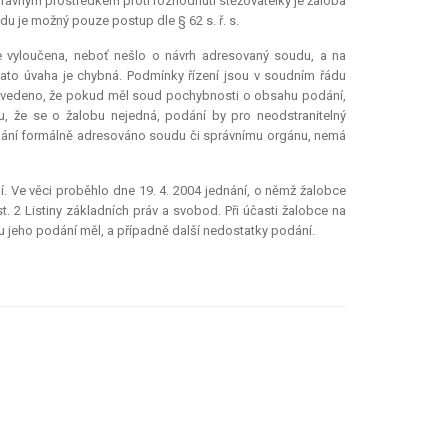
 opravným prostředkem proti rozhodnutí stěžovatelky je žaloba
u je možný pouze postup dle § 62 s. ř. s.
 je vyloučena, neboť nešlo o návrh adresovaný soudu, a na
ž tato úvaha je chybná. Podmínky řízení jsou v soudním řádu
lo uvedeno, že pokud měl soud pochybnosti o obsahu podání,
tu, že se o žalobu nejedná, podání by pro neodstranitelný
 podání formálně adresováno soudu či správnímu orgánu, nemá
. Ve věci proběhlo dne 19. 4. 2004 jednání, o němž žalobce
. 2 Listiny základních práv a svobod. Při účasti žalobce na
u jeho podání měl, a případně další nedostatky podání.