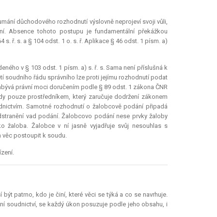
ání důchodového rozhodnutí výslovně neprojeví svoji vůli,
ení. Absence tohoto postupu je fundamentální překážkou
. ř. s. a § 104 odst. 1 o. s. ř. Aplikace § 46 odst. 1 písm. a)
ého v § 103 odst. 1 písm. a) s. ř. s. Sama není příslušná k
tí soudního řádu správního lze proti jejímu rozhodnutí podat
 nabývá právní moci doručením podle § 89 odst. 1 zákona ČNR
tedy pouze prostředníkem, který zaručuje dodržení zákonem
řednictvím. Samotné rozhodnutí o žalobcově podání připadá
dstranění vad podání. Žalobcovo podání nese prvky žaloby
ako žaloba. Žalobce v ní jasně vyjadřuje svůj nesouhlas s
a věc postoupit k soudu.
ízení.
ýt patrno, kdo je činí, které věci se týká a co se navrhuje.
rávní soudnictví, se každý úkon posuzuje podle jeho obsahu, i