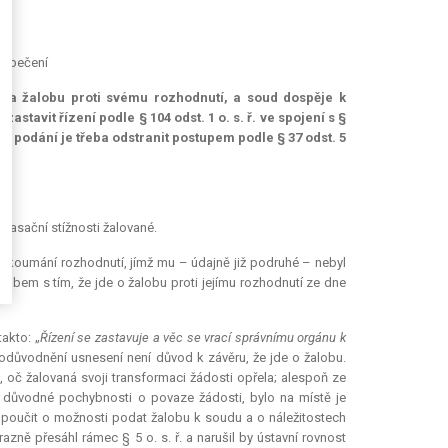
bezpečení
 za žalobu proti svému rozhodnutí, a soud dospěje k
tavit řízení podle § 104 odst. 1 o. s. ř. ve spojení s §
hu podání je třeba odstranit postupem podle § 37 odst. 5
 kasační stížnosti žalované.
ezkoumání rozhodnutí, jímž mu – údajně již podruhé – nebyl
abem s tím, že jde o žalobu proti jejímu rozhodnutí ze dne
akto: „
Řízení se zastavuje a věc se vrací správnímu orgánu k
 odůvodnění usnesení není důvod k závěru, že jde o žalobu.
, oč žalovaná svoji transformaci žádosti opřela; alespoň ze
ké důvodné pochybnosti o povaze žádosti, bylo na místě je
 poučit o možnosti podat žalobu k soudu a o náležitostech
ně přesáhl rámec § 5 o. s. ř. a narušil by ústavní rovnost