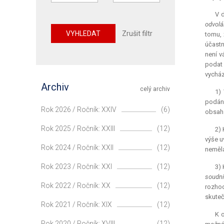
V 
odvolá
VYHLEDAT
Zrušit filtr
tomu, 
účastn
není v
podat 
vycház
Archiv
celý archiv
1)
podán
Rok 2026 / Ročník: XXIV
(6)
obsah 
Rok 2025 / Ročník: XXIII
(12)
2) 
výše u
Rok 2024 / Ročník: XXII
(12)
neměla
Rok 2023 / Ročník: XXI
(12)
3) 
soudní
Rok 2022 / Ročník: XX
(12)
rozhod
skuteč
Rok 2021 / Ročník: XIX
(12)
K 
Rok 2020 / Ročník: XVIII
(12)