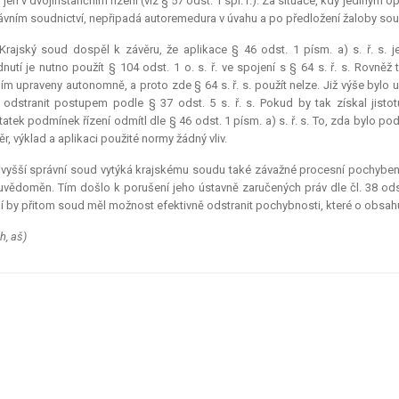
jen v dvojinstančním řízení (viz § 57 odst. 1 spr. ř.). Za situace, kdy jediným
ávním soudnictví, nepřipadá
autoremedura
v úvahu a po předložení žaloby soud
Krajský soud dospěl k závěru, že aplikace § 46 odst. 1 písm. a) s. ř. s.
nutí je nutno použít § 104 odst. 1 o. s. ř. ve spojení s § 64 s. ř. s. Rovně
ím upraveny autonomně, a proto zde § 64 s. ř. s. použít nelze. Již výše by
 odstranit postupem podle § 37 odst. 5 s. ř. s. Pokud by tak získal jisto
atek podmínek řízení odmítl dle § 46 odst. 1 písm. a) s. ř. s. To, zda bylo
ěr, výklad a aplikaci použité normy žádný vliv.
vyšší správní soud vytýká krajskému soudu také závažné procesní pochybení
uvědoměn. Tím došlo k porušení jeho ústavně zaručených práv dle čl. 38 odst
í by přitom soud měl možnost efektivně odstranit pochybnosti, které o obsah
h, aš)