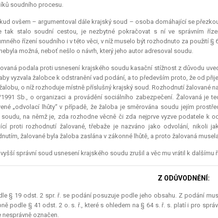
íků soudního procesu.
ud ovšem – argumentoval dále krajský soud – osoba domáhající se přezkoum
e tak stalo soudní cestou, je nezbytné pokračovat s ní ve správním říz
mného řízení soudního i v této věci, v níž muselo být rozhodnuto za použití § 64 s
s. nebyla možná, neboť nešlo o návrh, který jeho autor adresoval soudu.
ovaná podala proti usnesení krajského soudu kasační stížnost z důvodu uveden
aby vyzvala žalobce k odstranění vad podání, a to především proto, že od přije
 žalobu, o níž rozhoduje místně příslušný krajský soud. Rozhodnutí žalované
/1991 Sb., o organizaci a provádění sociálního zabezpečení. Žalovaná je 
ené „odvolací lhůty“ v případě, že žaloba je směrována soudu jejím prost
soudu, na němž je, zda rozhodne věcně či zda nejprve vyzve podatele k o
ící proti rozhodnutí žalované, třebaže je nazváno jako odvolání, nikoli j
nutím, žalované byla žaloba zaslána v zákonné lhůtě, a proto žalovaná musel
vyšší správní soud usnesení krajského soudu zrušil a věc mu vrátil k dalšímu ř
Z ODŮVODNĚNÍ:
le § 19 odst. 2 spr. ř. se podání posuzuje podle jeho obsahu. Z podání musí b
ě podle § 41 odst. 2 o. s. ř., které s ohledem na § 64 s. ř. s. platí i pro sp
e nesprávně označen.