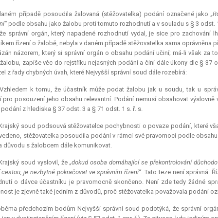
daném případě posoudila žalovaná (stěžovatelka) podání označené jako
„R
ní“
podle obsahu jako žalobu proti tomuto rozhodnutí a v souladu s § 3 odst. 1
že správní orgán, který napadené rozhodnutí vydal, je sice pro zachování l
íkem řízení o žalobě, nebyla v daném případě stěžovatelka sama oprávněna př
ázán názorem, který si správní orgán o obsahu podání učiní; má-li však za 
žalobu, zapíše věc do rejstříku nejasných podání a činí dále úkony dle § 37 od
el z řady chybných úvah, které Nejvyšší správní soud dále rozebírá:
 Vzhledem k tomu, že účastník může podat žalobu jak u soudu, tak u správ
í pro posouzení jeho obsahu
relevantní
. Podání nemusí obsahovat výslovně vy
podání z hlediska § 37 odst. 3 a § 71 odst. 1 s. ř. s.
Krajský soud podsouvá stěžovatelce pochybnosti o povaze podání, které však 
vedeno, stěžovatelka posoudila podání v rámci své pravomoci podle obsahu j
 důvodu s žalobcem dále komunikovat.
Krajský soud vyslovil, že
„dokud osoba domáhající se překontrolování důchodové
 cestou, je nezbytné pokračovat ve správním řízení“.
Tato teze není správná. Ř
nutí o dávce účastníku je pravomocně skončeno. Není zde tedy žádné správ
nost je zjevně také jedním z důvodů, proč stěžovatelka považovala podání oz
oběma předchozím bodům Nejvyšší správní soud podotýká, že správní orgán 