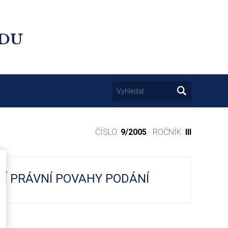
UDU
ČÍSLO:
9/2005
· ROČNÍK:
III
NÍ PRÁVNÍ POVAHY PODÁNÍ