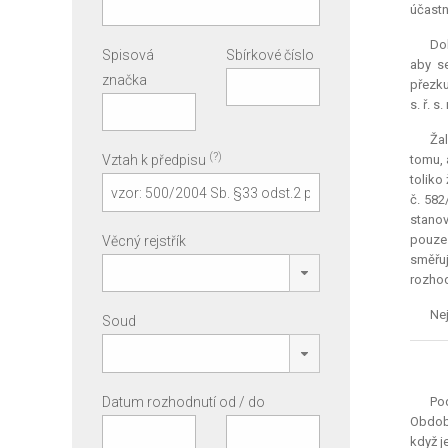
účastn
Dok
Spisová
Sbírkové číslo
aby s
značka
přezku
s. ř. 
Žal
(?)
Vztah k předpisu
tomu, 
toliko
č. 582
stanov
pouze 
Věcný rejstřík
směřuj
rozhod
Nej
Soud
Datum rozhodnutí od / do
Pod
Obdobn
když j