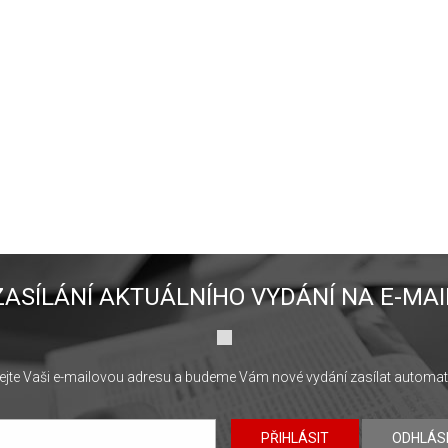
ZASÍLÁNÍ AKTUÁLNÍHO VYDÁNÍ NA E-MAI
jte Vaši e-mailovou adresu a budeme Vám nové vydání zasílat automat
PŘIHLÁSIT
ODHLÁS