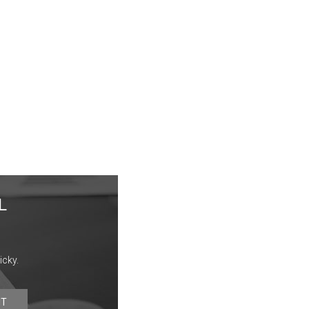
L
icky.
IT