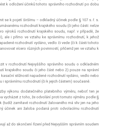
vést k odložení účinků tohoto správního rozhodnutí po dobu
 se k pojetí širšímu – odkladný účinek podle § 107 s. ř. s.
koumávanému rozhodnutí krajského soudu (či jeho části: nelze
ro výroků rozhodnutí krajského soudu, např. v případě, že
, ale i přímo ve vztahu ke správnímu rozhodnutí, k jehož
padené rozhodnutí vydáno, vedlo či vede (či k části tohoto
anovovat vícero různých povinností, přičemž jen ve vztahu k
zit v rozhodnutí Nejvyššího správního soudu o odkladném
utí krajského soudu či jeho část nebo 2) pouze na správní
 kasační stížností napadené rozhodnutí vydáno, vedlo nebo
 i správnímu rozhodnutí (či k jejich částem) současně.
ozby výkonu dodatečného platebního výměru, neboť ten je
ba vycházet z toho, že odvolání proti tomuto výměru podle §
 (tudíž zamítavé rozhodnutí žalovaného má vliv jen na jeho
dný účinek ani žaloba podaná proti odvolacímu rozhodnutí
avují až do skončení řízení před Nejvyšším správním soudem