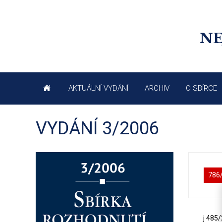
NE
AKTUÁLNÍ VYDÁNÍ
ARCHIV
O SBÍRCE
VYDÁNÍ 3/2006
786
j 485