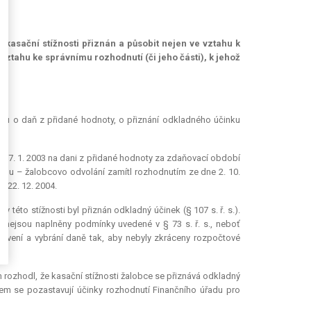
 kasační stížnosti přiznán a působit nejen ve vztahu k
vztahu ke správnímu rozhodnutí (či jeho části), k jehož
ahu o daň z přidané hodnoty, o přiznání odkladného účinku
 27. 1. 2003 na dani z přidané hodnoty za zdaňovací období
 Prahu – žalobcovo odvolání zamítl rozhodnutím ze dne 2. 10.
 22. 12. 2004.
 této stížnosti byl přiznán odkladný účinek (§ 107 s. ř. s.).
e nejsou naplněny podmínky uvedené v § 73 s. ř. s., neboť
ovení a vybrání daně tak, aby nebyly zkráceny rozpočtové
 rozhodl, že kasační stížnosti žalobce se přiznává odkladný
dem se pozastavují účinky rozhodnutí Finančního úřadu pro