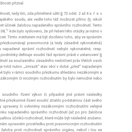
nosti přiznal.
, tedy tím, zda přiměřené užití § 73 odst. 2 až 4 s. ř. s. v
jského soudu, ale vedle toho též možnost přímo (tj. nikoli
it účinek žalobou napadeného správního rozhodnutí. Tento
*)
-38,
kde bylo vysloveno, že při řešení této otázky je nutno v
nosti: Tímto institutem má být docíleno toho, aby ve správním
se přezkoumávají pravomocná (a tedy zásadně vykonatelná)
 napadené správní rozhodnutí nebylo vykonatelné, resp.
ní podmínky definuje soudní řád správní právě v ustanovení §
odnutí za současného zásadního nedotčení práv třetích osob
e totiž nutno „zmrazit“ stav věcí v době „před“ napadeným
ně bylo v rámci soudního přezkumu shledáno nezákonným a
o nezákonným či nicotným rozhodnutím by bylo nemožné nebo
 soudního řízení výkon či případně jiné právní následky
né přezkumné řízení soudní ztratilo podstatnou část svého
y upraveny či ovlivněny nezákonnými rozhodnutími veřejné
účinku napadeného správního rozhodnutí (až po pro žalobce
litou účinků rozhodnutí, které může být následně zrušeno.
mořádném opravném prostředku proti pravomocným rozhodnutím
žaloba proti rozhodnutí správního orgánu, neboť i tou se