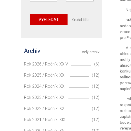
Nej
VYHLEDAT
Zrušit filtr
Stě
nedopl
v roce
pro Pr
V 
Archiv
celý archiv
ohlede
mohly 
Rok 2026 / Ročník: XXIV
(6)
uhradi
konkur
Rok 2025 / Ročník: XXIII
(12)
reálno
postav
Rok 2024 / Ročník: XXII
(12)
naplně
Rok 2023 / Ročník: XXI
(12)
Pok
rozpoč
Rok 2022 / Ročník: XX
(12)
rozhod
zaplat
Rok 2021 / Ročník: XIX
(12)
bude p
veřejn
Rok 2020 / Ročník: XVIII
(12)