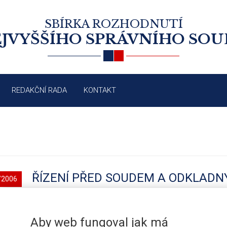
SBÍRKA ROZHODNUTÍ
JVYŠŠÍHO SPRÁVNÍHO SO
REDAKČNÍ RADA
KONTAKT
ŘÍZENÍ PŘED SOUDEM A ODKLADNÝ
/2006
Aby web fungoval jak má
/2005