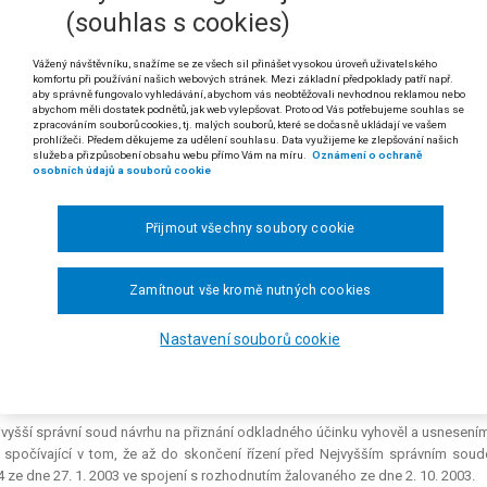
(souhlas s cookies)
 a § 107 soudního řádu správního
Vážený návštěvníku, snažíme se ze všech sil přinášet vysokou úroveň uživatelského
kladný účinek podle § 107 soudního řádu správního může být v řízení o
komfortu při používání našich webových stránek. Mezi základní předpoklady patří např.
umávanému rozhodnutí krajského soudu (či jeho části), ale i přímo ve 
aby správně fungovalo vyhledávání, abychom vás neobtěžovali nevhodnou reklamou nebo
abychom měli dostatek podnětů, jak web vylepšovat. Proto od Vás potřebujeme souhlas se
umu se dotyčné řízení před krajským soudem vedlo.
zpracováním souborů cookies, tj. malých souborů, které se dočasně ukládají ve vašem
prohlížeči. Předem děkujeme za udělení souhlasu. Data využijeme ke zlepšování našich
 usnesení Nejvyššího správního soudu ze dne 6. 12. 2005, čj. 2 Afs 77/2005-96)
služeb a přizpůsobení obsahu webu přímo Vám na míru.
Oznámení o ochraně
osobních údajů a souborů cookie
polečnost s ručením omezeným F. proti Finančnímu ředitelství pro hl. m. Pr
 kasační stížnosti.
Přijmout všechny soubory cookie
anční úřad pro Prahu 4 vyměřil žalobci dodatečným platebním výměrem ze dne
rtletí roku 2001 částku 112 306 Kč. Žalovaný – Finanční ředitelství pro hl. m.
Zamítnout vše kromě nutných cookies
Žalobu proti tomuto rozhodnutí Městský soud v Praze zamítl rozsudkem ze dne
obce (stěžovatel) podal proti rozsudku kasační stížnost a současně navrhl, aby
Nastavení souborů cookie
ný ve svém vyjádření nesouhlasil s přiznáním odkladného účinku. Namítl, ž
ní odkladného účinku by bylo v rozporu s veřejným zájmem na řádném stan
vyšší správní soud návrhu na přiznání odkladného účinku vyhověl a usnesením
 spočívající v tom, že až do skončení řízení před Nejvyšším správním sou
4 ze dne 27. 1. 2003 ve spojení s rozhodnutím žalovaného ze dne 2. 10. 2003.