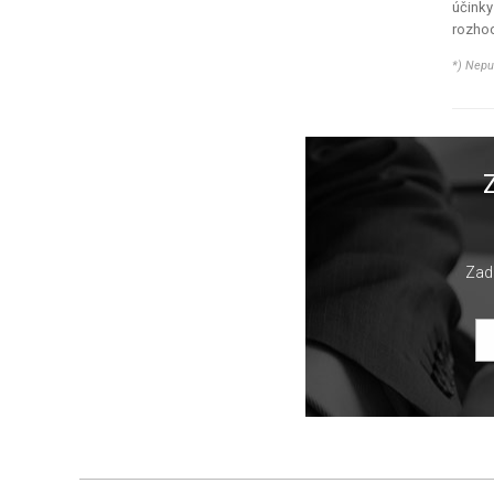
účinky
rozhod
*) Nepu
Zade