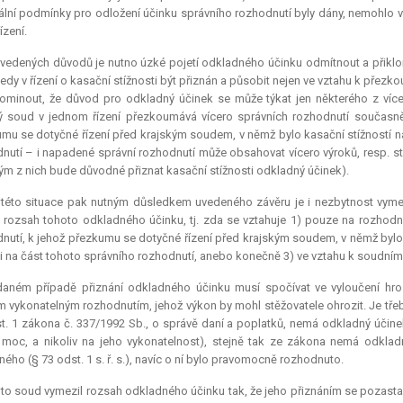
ální podmínky pro odložení účinku správního rozhodnutí byly dány, nemohlo 
řízení.
vedených důvodů je nutno úzké pojetí odkladného účinku odmítnout a přiklonit
edy v řízení o kasační stížnosti být přiznán a působit nejen ve vztahu k přez
pominout, že důvod pro odkladný účinek se může týkat jen některého z více
ý soud v jednom řízení přezkoumává vícero správních rozhodnutí současně)
mu se dotyčné řízení před krajským soudem, v němž bylo kasační stížností na
nutí – i napadené správní rozhodnutí může obsahovat vícero výroků, resp. st
ým z nich bude důvodné přiznat kasační stížnosti odkladný účinek).
 této situace pak nutným důsledkem uvedeného závěru je i nezbytnost vyme
 rozsah tohoto odkladného účinku, tj. zda se vztahuje 1) pouze na rozhodn
nutí, k jehož přezkumu se dotyčné řízení před krajským soudem, v němž bylo
i na část tohoto správního rozhodnutí, anebo konečně 3) ve vztahu k soudnímu
daném případě přiznání odkladného účinku musí spočívat ve vyloučení hr
m vykonatelným rozhodnutím, jehož výkon by mohl stěžovatele ohrozit. Je tře
t. 1 zákona č. 337/1992 Sb., o správě daní a poplatků, nemá odkladný účinek
 moc, a nikoliv na jeho vykonatelnost), stejně tak ze zákona nemá odkla
ného (§ 73 odst. 1 s. ř. s.), navíc o ní bylo pravomocně rozhodnuto.
to soud vymezil rozsah odkladného účinku tak, že jeho přiznáním se pozast