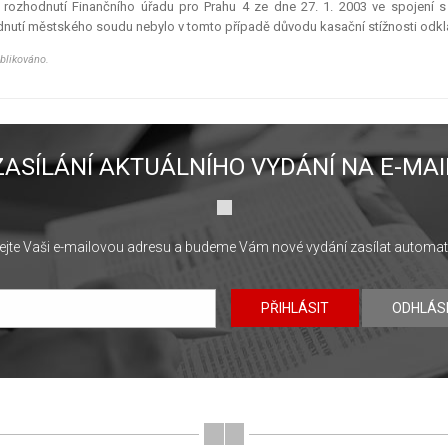
 rozhodnutí Finančního úřadu pro Prahu 4 ze dne 27. 1. 2003 ve spojení 
nutí městského soudu nebylo v tomto případě důvodu kasační stížnosti odkla
blikováno.
ZASÍLÁNÍ AKTUÁLNÍHO VYDÁNÍ NA E-MAI
jte Vaši e-mailovou adresu a budeme Vám nové vydání zasílat automat
PŘIHLÁSIT
ODHLÁS