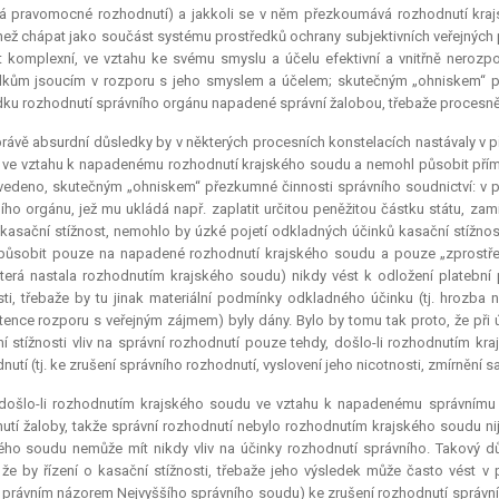
 pravomocné rozhodnutí) a jakkoli se v něm přezkoumává rozhodnutí krajs
než chápat jako součást systému prostředků ochrany subjektivních veřejných
 komplexní, ve vztahu ke svému smyslu a účelu efektivní a vnitřně neroz
kům jsoucím v rozporu s jeho smyslem a účelem; skutečným „ohniskem“ přez
ku rozhodnutí správního orgánu napadené správní žalobou, třebaže procesn
právě
absurdní
důsledky by v některých procesních konstelacích nastávaly v p
ve vztahu k napadenému rozhodnutí krajského soudu a nemohl působit přímo i 
vedeno, skutečným „ohniskem“ přezkumné činnosti správního soudnictví: v př
ího orgánu, jež mu ukládá např. zaplatit určitou peněžitou částku státu, za
kasační stížnost, nemohlo by úzké pojetí odkladných účinků kasační stížnosti
ůsobit pouze na napadené rozhodnutí krajského soudu a pouze „zprostředk
která nastala rozhodnutím krajského soudu) nikdy vést k odložení platební 
sti, třebaže by tu jinak materiální podmínky odkladného účinku (tj. hrozba 
tence rozporu s veřejným zájmem) byly dány. Bylo by tomu tak proto, že při 
í stížnosti vliv na správní rozhodnutí pouze tehdy, došlo-li rozhodnutím k
nutí (tj. ke zrušení správního rozhodnutí, vyslovení jeho nicotnosti, zmírnění s
došlo-li rozhodnutím krajského soudu ve vztahu k napadenému správnímu roz
utí žaloby, takže správní rozhodnutí nebylo rozhodnutím krajského soudu ni
ého soudu nemůže mít nikdy vliv na účinky rozhodnutí správního. Takový důs
 že by řízení o kasační stížnosti, třebaže jeho výsledek může často vést 
právním názorem Nejvyššího správního soudu) ke zrušení rozhodnutí správního