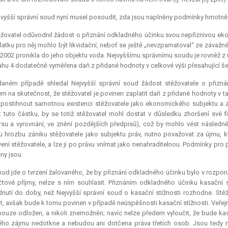
vyšší správní soud nyní musel posoudit, zda jsou naplněny podmínky hmotně
žovatel odůvodnil žádost o přiznání odkladného účinku svou nepříznivou ek
atku pro něj mohlo být likvidační, neboť se ještě „nevzpamatoval“ ze závažn
 2002 pronikla do jeho objektu voda. Nejvyššímu správnímu soudu je rovněž z 
ahu 4 dodatečně vyměřena daň z přidané hodnoty v celkové výši přesahující šes
daném případě shledal Nejvyšší správní soud žádost stěžovatele o přizná
m na skutečnost, že stěžovatel je povinen zaplatit daň z přidané hodnoty v 
postihnout samotnou existenci stěžovatele jako ekonomického subjektu a z
t tuto částku, by se totiž stěžovatel mohl dostat v důsledku zhoršení své 
su a vyrovnání, ve znění pozdějších předpisů), což by mohlo vést následně i
u hrozbu zániku stěžovatele jako subjektu práv, nutno považovat za újmu, k
ení stěžovatele, a lze ji po právu vnímat jako nenahraditelnou. Podmínky pro
ny jsou.
ud jde o tvrzení žalovaného, že by přiznání odkladného účinku bylo v rozpor
tové příjmy, nelze s ním souhlasit. Přiznáním odkladného účinku kasační 
nutí do doby, než Nejvyšší správní soud o kasační stížnosti rozhodne. S
it, avšak bude k tomu povinen v případě neúspěšnosti kasační stížnosti. Veřejn
ouze odložen, a nikoli znemožněn; navíc nelze předem vyloučit, že bude kas
ého zájmu nedotkne a nebudou ani dotčena práva třetích osob. Jsou tedy n