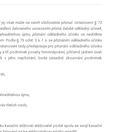
 jej však může na návrh stěžovatele přiznat. Ustanovení § 73
 vyjádření žalovaného usnesením přizná žalobě odkladný účinek,
ahraditelnou újmu, přiznání odkladného účinku se nedotkne
mem
. Podle § 73 odst. 3 s. ř. s.
se přiznáním odkladného účinku
ustanovení tedy předepisuje pro přiznání odkladného účinku
y a tří podmínek povahy hmotněprávní, přičemž jádrem úvah
opak v jeho nepřiznání, bude zásadně zkoumání podmínek
sti,
ahraditelnou újmu,
áv třetích osob,
 kasační stížnosti stěžovatel podal spolu se svojí kasační
a žalovaný se ke stěžovatelovu návrhu vyjádřil.