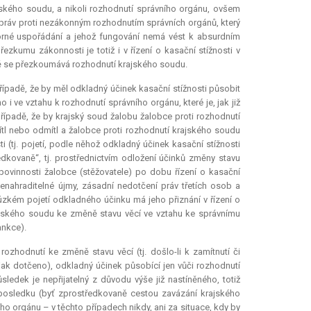
kého soudu, a nikoli rozhodnutí správního orgánu, ovšem
 práv proti nezákonným rozhodnutím správních orgánů, který
porné uspořádání a jehož fungování nemá vést k absurdním
kumu zákonnosti je totiž i v řízení o kasační stížnosti v
ě se přezkoumává rozhodnutí krajského soudu.
řípadě, že by měl odkladný účinek kasační stížnosti působit
ve vztahu k rozhodnutí správního orgánu, které je, jak již
ípadě, že by krajský soud žalobu žalobce proti rozhodnutí
mítl nebo odmítl a žalobce proti rozhodnutí krajského soudu
 (tj. pojetí, podle něhož odkladný účinek kasační stížnosti
ovaně“, tj. prostřednictvím odložení účinků změny stavu
povinnosti žalobce (stěžovatele) po dobu řízení o kasační
nenahraditelné újmy, zásadní nedotčení práv třetích osob a
úzkém pojetí odkladného účinku má jeho přiznání v řízení o
rajského soudu ke změně stavu věcí ve vztahu ke správnímu
ankce).
hodnutí ke změně stavu věcí (tj. došlo-li k zamítnutí či
jak dotčeno), odkladný účinek působící jen vůči rozhodnutí
ledek je nepřijatelný z důvodu výše již nastíněného, totiž
v posledku (byť zprostředkovaně cestou zavázání krajského
 orgánu – v těchto případech nikdy, ani za situace, kdy by