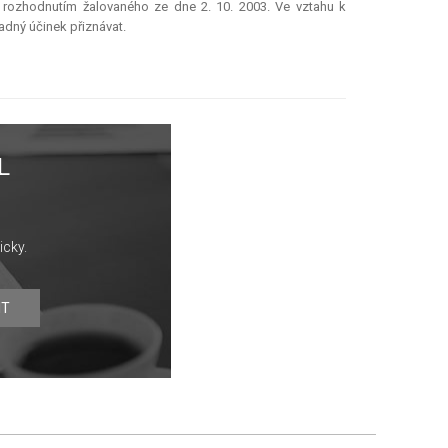
s rozhodnutím žalovaného ze dne 2. 10. 2003. Ve vztahu k
dný účinek přiznávat.
L
icky.
IT