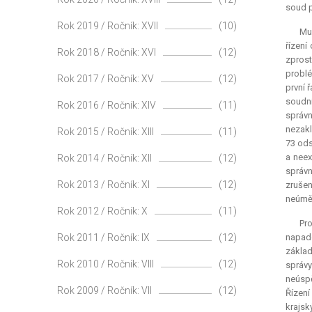
soud p
Rok 2019 / Ročník: XVII
(10)
Mus
řízení
Rok 2018 / Ročník: XVI
(12)
zprost
problé
Rok 2017 / Ročník: XV
(12)
první 
soudni
Rok 2016 / Ročník: XIV
(11)
správ
nezakl
Rok 2015 / Ročník: XIII
(11)
73 ods
a neex
Rok 2014 / Ročník: XII
(12)
správn
Rok 2013 / Ročník: XI
(12)
zrušen
neúměr
Rok 2012 / Ročník: X
(11)
Pr
Rok 2011 / Ročník: IX
(12)
napade
základ
Rok 2010 / Ročník: VIII
(12)
správy
neúspě
Rok 2009 / Ročník: VII
(12)
Řízení
krajsk