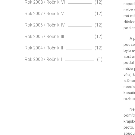
Rok 2008 / Ročník: VI
(12)
napadá
nelze 
Rok 2007 / Ročník: V
(12)
má mít
důsled
Rok 2006 / Ročník: IV
(12)
posled
Rok 2005 / Ročník: III
(12)
A 
pouze 
Rok 2004 / Ročník: II
(12)
bylo u
správn
Rok 2003 / Ročník: I
(1)
podal 
může p
věcí, 
stížno
neexis
kasačn
rozhod
Ne
odmítn
krajsk
proto,
soudu 