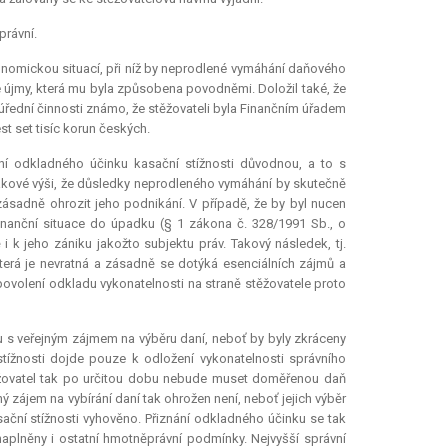
právní.
onomickou situací, při níž by neprodlené vymáhání daňového
é újmy, která mu byla způsobena povodněmi. Doložil také, že
úřední činnosti známo, že stěžovateli byla Finančním úřadem
t set tisíc korun českých.
ní odkladného účinku kasační stížnosti důvodnou, a to s
takové výši, že důsledky neprodleného vymáhání by skutečně
ásadně ohrozit jeho podnikání. V případě, že by byl nucen
finanční situace do úpadku (§ 1 zákona č. 328/1991 Sb., o
 k jeho zániku jakožto subjektu práv. Takový následek, tj.
terá je nevratná a zásadně se dotýká esenciálních zájmů a
 povolení odkladu vykonatelnosti na straně stěžovatele proto
u s veřejným zájmem na výběru daní, neboť by byly zkráceny
stížnosti dojde pouze k odložení vykonatelnosti správního
těžovatel tak po určitou dobu nebude muset doměřenou daň
ý zájem na vybírání daní tak ohrožen není, neboť jejich výběr
ační stížnosti vyhověno. Přiznání odkladného účinku se tak
aplněny i ostatní hmotněprávní podmínky. Nejvyšší správní