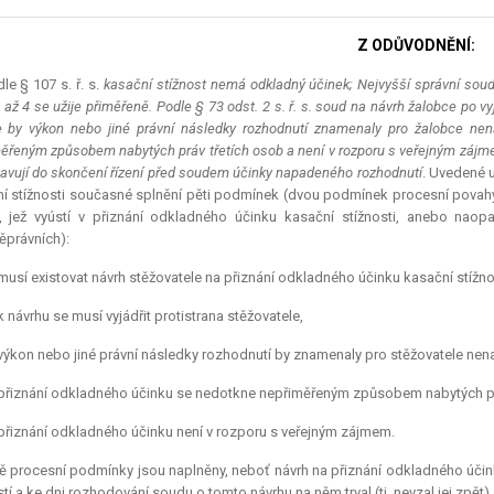
Z ODŮVODNĚNÍ:
le § 107 s. ř. s.
kasační stížnost nemá odkladný účinek; Nejvyšší správní soud
2 až 4 se užije přiměřeně. Podle § 73 odst. 2 s. ř. s. soud na návrh žalobce po
že by výkon nebo jiné právní následky rozhodnutí znamenaly pro žalobce nen
ěřeným způsobem nabytých práv třetích osob a není v rozporu s veřejným záj
avují do skončení řízení před soudem účinky napadeného rozhodnutí
. Uvedené 
í stížnosti současné splnění pěti podmínek (dvou podmínek procesní povah
, jež vyústí v přiznání odkladného účinku kasační stížnosti, anebo na
právních):
musí existovat návrh stěžovatele na přiznání odkladného účinku kasační stížno
k návrhu se musí vyjádřit protistrana stěžovatele,
výkon nebo jiné právní následky rozhodnutí by znamenaly pro stěžovatele nen
přiznání odkladného účinku se nedotkne nepřiměřeným způsobem nabytých pr
přiznání odkladného účinku není v rozporu s veřejným zájmem.
 procesní podmínky jsou naplněny, neboť návrh na přiznání odkladného účinku
stí a ke dni rozhodování soudu o tomto návrhu na něm trval (tj. nevzal jej zpět) 