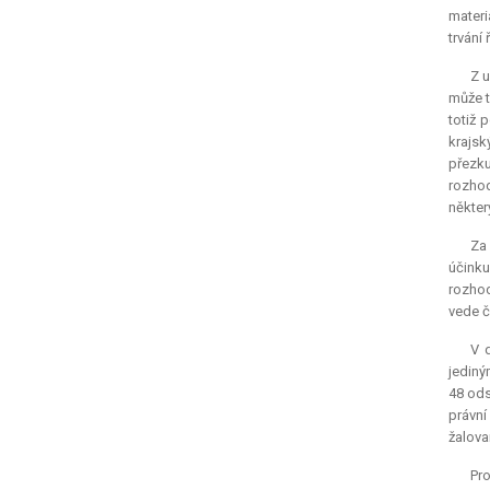
materi
trvání 
Z u
může t
totiž 
krajsk
přezku
rozhod
někter
Za
účinku
rozhod
vede č
V 
jediný
48 ods
právní
žalova
Pro