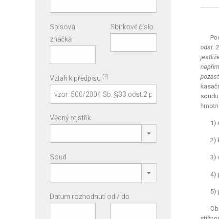
Spisová
Sbírkové číslo
Pod
značka
odst. 
jestli
nepřim
pozast
(?)
Vztah k předpisu
kasačn
soudu
hmotně
Věcný rejstřík
1) 
2) 
Soud
3) 
4) 
5) 
Datum rozhodnutí od / do
Obě
stížno