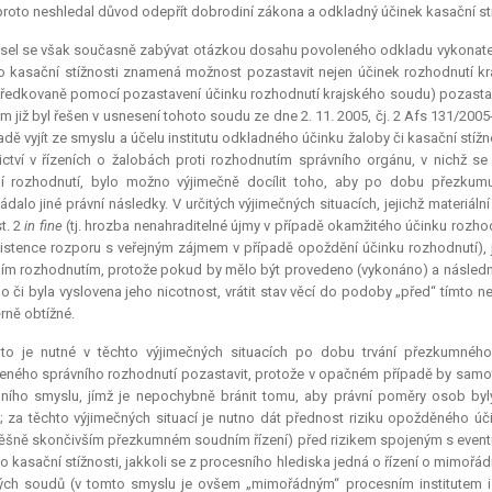
roto neshledal důvod odepřít dobrodiní zákona a odkladný účinek kasační stíž
el se však současně zabývat otázkou dosahu povoleného odkladu vykonatelnosti
 o kasační stížnosti znamená možnost pozastavit nejen účinek rozhodnutí kra
ředkovaně pomocí pozastavení účinku rozhodnutí krajského soudu) pozastav
m již byl řešen v usnesení tohoto soudu ze dne 2. 11. 2005, čj. 2 Afs 131/2005
řadě vyjít ze smyslu a účelu institutu odkladného účinku žaloby či kasační stíž
ctví v řízeních o žalobách proti rozhodnutím správního orgánu, v nichž 
ní rozhodnutí, bylo možno výjimečně docílit toho, aby po dobu přezkumu
ádalo jiné právní následky. V určitých výjimečných situacích, jejichž materiál
t. 2
in fine
(tj. hrozba nenahraditelné újmy v případě okamžitého účinku rozh
istence rozporu s veřejným zájmem v případě opoždění účinku rozhodnutí), j
ím rozhodnutím, protože pokud by mělo být provedeno (vykonáno) a násled
o či byla vyslovena jeho nicotnost, vrátit stav věcí do podoby „před“ tímt
ně obtížné.
oto je nutné v těchto výjimečných situacích po dobu trvání přezkumného
ného správního rozhodnutí pozastavit, protože v opačném případě by samot
ního smyslu, jímž je nepochybně bránit tomu, aby právní poměry osob byl
; za těchto výjimečných situací je nutno dát přednost riziku opožděného 
šně skončivším přezkumném soudním řízení) před rizikem spojeným s eventua
 o kasační stížnosti, jakkoli se z procesního hlediska jedná o řízení o mi
ých soudů (v tomto smyslu je ovšem „mimořádným“ procesním institutem i 