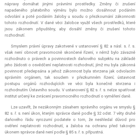
nápravy domáhat jinými právními prostředky. Změny či zrušení
napadeného platebního výměru bylo možno dosáhnout podáním
odvolání a poté podáním žaloby u soudu o přezkoumání zákonnosti
tohoto rozhodnutí. V dané věci žalobce využil všech prostředků, které
jsou zákonem připuštěny, aby dosáhl změny či zrušení tohoto
rozhodnutí.
Smyslem právní úpravy zakotvené v ustanovení § 82 a násl. s. ř. s.
však není obnovit pravomocně skončené řízení, v němž bylo závazně
rozhodnuto o právech a povinnostech daňového subjektu na základě
jeho žádosti o osvědčení neplatnosti rozhodnutí, jímž mu byla zákonná
povinnost předepsána a jehož zákonnost byla stvrzena jak odvolacím
správním orgánem, tak soudem v přezkumném řízení; ústavnost
postupu orgánů rozhodujících ve věci byla konečně stvrzena i
rozhodnutím Ústavního soudu. V ustanovení § 82 s. ř. s. nelze spatřovat
institut určený ke zvrácení pravomocného rozhodnutí o vyměření daně.
Lze uzavřít, že nezákonným zásahem správního orgánu ve smyslu §
82 s. ř. s. není úkon, kterým správce daně podle § 32 odst. 7 věty druhé
daňového řádu vyrozumí podatele o tom, že neshledal důvod pro
ověření neplatnosti rozhodnutí, a žaloba na ochranu před takovým
úkonem správce daně není podle § 85 s. ř. s. přípustná.