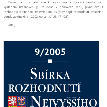
Právní názor soudu plně koresponduje s ústavně konformním
výkladem ustanovení § 32 odst. 7 daňového řádu, plynoucím z
rozhodovací činnosti Ústavního soudu (srov. např. rozhodnutí Ústavního
soudu ze dne 6. 11. 2002, sp. zn. IV. ÚS 471/02).
(mal)