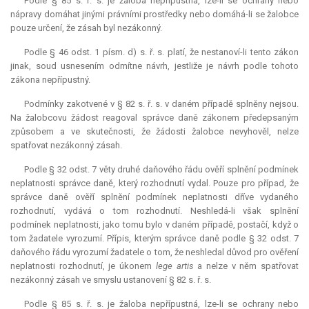
Podle § 85 s. ř. s. je žaloba nepřípustná, lze-li se ochrany nebo
nápravy domáhat jinými právními prostředky nebo domáhá-li se žalobce
pouze určení, že zásah byl nezákonný.
Podle § 46 odst. 1 písm. d) s. ř. s. platí, že nestanoví-li tento zákon
jinak, soud usnesením odmítne návrh, jestliže je návrh podle tohoto
zákona nepřípustný.
Podmínky zakotvené v § 82 s. ř. s. v daném případě splněny nejsou.
Na žalobcovu žádost reagoval správce daně zákonem předepsaným
způsobem a ve skutečnosti, že žádosti žalobce nevyhověl, nelze
spatřovat nezákonný zásah.
Podle § 32 odst. 7 věty druhé daňového řádu ověří splnění podmínek
neplatnosti správce daně, který rozhodnutí vydal. Pouze pro případ, že
správce daně ověří splnění podmínek neplatnosti dříve vydaného
rozhodnutí, vydává o tom rozhodnutí. Neshledá-li však splnění
podmínek neplatnosti, jako tomu bylo v daném případě, postačí, když o
tom žadatele vyrozumí. Přípis, kterým správce daně podle § 32 odst. 7
daňového řádu vyrozumí žadatele o tom, že neshledal důvod pro ověření
neplatnosti rozhodnutí, je úkonem
lege artis
a nelze v něm spatřovat
nezákonný zásah ve smyslu ustanovení § 82 s. ř. s.
Podle § 85 s. ř. s. je žaloba nepřípustná, lze-li se ochrany nebo