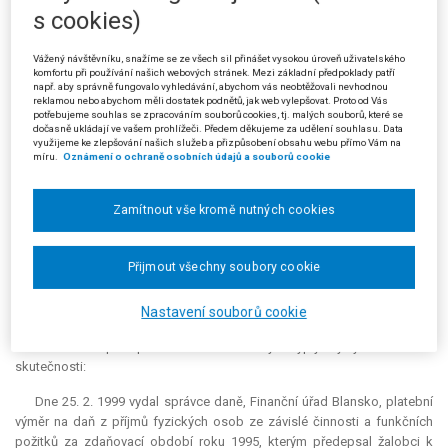
Žalobou podanou dne 18. 8. 2003 u Krajského soudu v Brně se
s cookies)
žalobce domáhal ochrany před nezákonným zásahem Finančního úřadu
v Blansku, který spatřoval v tom, že žalovaný nezahájil řízení o splnění
Vážený návštěvníku, snažíme se ze všech sil přinášet vysokou úroveň uživatelského
podmínek osvědčení neplatnosti rozhodnutí – platebního výměru ze
komfortu při používání našich webových stránek. Mezi základní předpoklady patří
dne 25. 2. 1999, ačkoliv žalobce k tomu žalovaného vyzval žádostí ze
např. aby správně fungovalo vyhledávání, abychom vás neobtěžovali nevhodnou
reklamou nebo abychom měli dostatek podnětů, jak web vylepšovat. Proto od Vás
dne 17. 6. 2003 o ověření neplatnosti rozhodnutí postupem podle
potřebujeme souhlas se zpracováním souborů cookies, tj. malých souborů, které se
ustanovení § 32 odst. 7 daňového řádu. Žádost vyřídil žalovaný přípisem
dočasně ukládají ve vašem prohlížeči. Předem děkujeme za udělení souhlasu. Data
využijeme ke zlepšování našich služeb a přizpůsobení obsahu webu přímo Vám na
ze dne 16. 7.2 003 tak, že ji shledal neoprávněnou. Žalobce proto navrhl
míru.
Oznámení o ochraně osobních údajů a souborů cookie
soudu, aby žalovanému zakázal pokračovat v porušování jeho práv a
přikázal mu, aby zahájil řízení o splnění podmínek osvědčení neplatnosti
rozhodnutí.
Zamítnout vše kromě nutných cookies
Soud žalobu odmítl v souladu s ustanovením § 46 odst. 1 písm. d) s.
ř. s. ve spojení s ustanovením § 85 s. ř. s.
Přijmout všechny soubory cookie
Z ODŮVODNĚNÍ:
Nastavení souborů cookie
Z obsahu spisu předloženého žalovaným vyplynuly tyto rozhodné
skutečnosti:
Dne 25. 2. 1999 vydal správce daně, Finanční úřad Blansko, platební
výměr na daň z příjmů fyzických osob ze závislé činnosti a funkčních
požitků za zdaňovací období roku 1995, kterým předepsal žalobci k