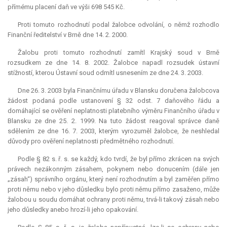
přímému placení daň ve výši 698 545 Kč.
Proti tomuto rozhodnutí podal žalobce odvolání, o němž rozhodlo
Finanční ředitelství v Brně dne 14. 2. 2000.
Žalobu proti tomuto rozhodnutí zamítl Krajský soud v Brně
rozsudkem ze dne 14. 8. 2002. Žalobce napadl rozsudek ústavní
stížností, kterou Ústavní soud odmítl usnesením ze dne 24. 3. 2003.
Dne 26. 3. 2003 byla Finančnímu úřadu v Blansku doručena žalobcova
žádost podaná podle ustanovení § 32 odst. 7 daňového řádu a
domáhající se ověření neplatnosti platebního výměru Finančního úřadu v
Blansku ze dne 25. 2. 1999. Na tuto žádost reagoval správce daně
sdělením ze dne 16. 7. 2003, kterým vyrozuměl žalobce, že neshledal
důvody pro ověření neplatnosti předmětného rozhodnutí.
Podle § 82 s. ř. s. se každý, kdo tvrdí, že byl přímo zkrácen na svých
právech nezákonným zásahem, pokynem nebo donucením (dále jen
„zásah“) správního orgánu, který není rozhodnutím a byl zaměřen přímo
proti němu nebo v jeho důsledku bylo proti němu přímo zasaženo, může
žalobou u soudu domáhat ochrany proti němu, trvá-li takový zásah nebo
jeho důsledky anebo hrozí-li jeho opakování.