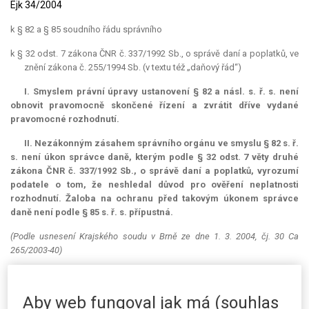
Ejk 34/2004
k § 82 a § 85 soudního řádu správního
k § 32 odst. 7 zákona ČNR č. 337/1992 Sb., o správě daní a poplatků, ve
znění zákona č. 255/1994 Sb. (v textu též „daňový řád“)
I. Smyslem právní úpravy ustanovení § 82 a násl. s. ř. s. není
obnovit pravomocně skončené řízení a zvrátit dříve vydané
pravomocné rozhodnutí.
II. Nezákonným zásahem správního orgánu ve smyslu § 82 s. ř.
s. není úkon správce daně, kterým podle § 32 odst. 7 věty druhé
zákona ČNR č. 337/1992 Sb., o správě daní a poplatků, vyrozumí
podatele o tom, že neshledal důvod pro ověření neplatnosti
rozhodnutí. Žaloba na ochranu před takovým úkonem správce
daně není podle § 85 s. ř. s. přípustná.
(Podle usnesení Krajského soudu v Brně ze dne 1. 3. 2004, čj. 30 Ca
265/2003-40)
Věc:
Akciová společnost A. v A. proti Finančnímu úřadu v Blansku o
ochranu před nezákonným zásahem správního orgánu.
Aby web fungoval jak má (souhlas