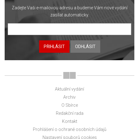
Zadejte Vaši e-mailovou adresu a budeme Vám nové vydání
zasílat automaticky.
PŘIHLÁSIT
ODHLÁSIT
Aktuální vydání
Archiv
O Sbírce
Redakční rada
Kontakt
Prohlášení o ochraně osobních údajů
Nastavení souborů cookies