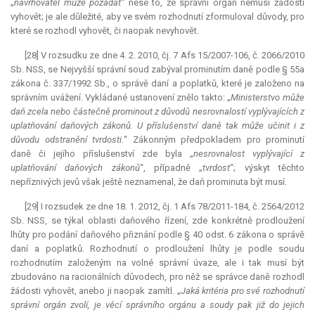
„
navrhovatel může požádat
“ nese to, že správní orgán nemusí žádosti
vyhovět; je ale důležité, aby ve svém rozhodnutí zformuloval důvody, pro
které se rozhodl vyhovět, či naopak nevyhovět.
[28] V rozsudku ze dne 4. 2. 2010, čj. 7 Afs 15/2007-106, č. 2066/2010
Sb. NSS, se Nejvyšší správní soud zabýval prominutím daně podle § 55a
zákona č. 337/1992 Sb., o správě daní a poplatků, které je založeno na
správním uvážení. Vykládané ustanovení znělo takto: „
Ministerstvo může
daň zcela nebo částečně prominout z důvodů nesrovnalostí vyplývajících z
uplatňování daňových zákonů. U příslušenství daně tak může učinit i z
důvodu odstranění tvrdosti.
“ Zákonným předpokladem pro prominutí
daně či jejího příslušenství zde byla „
nesrovnalost vyplývající z
uplatňování daňových zákonů
“, případně „
tvrdost
“; výskyt těchto
nepříznivých jevů však ještě neznamenal, že daň prominuta být musí.
[29] I rozsudek ze dne 18. 1. 2012, čj. 1 Afs 78/2011-184, č. 2564/2012
Sb. NSS, se týkal oblasti daňového řízení, zde konkrétně prodloužení
lhůty pro podání daňového přiznání podle § 40 odst. 6 zákona o správě
daní a poplatků. Rozhodnutí o prodloužení lhůty je podle soudu
rozhodnutím založeným na volné správní úvaze, ale i tak musí být
zbudováno na racionálních důvodech, pro něž se správce daně rozhodl
žádosti vyhovět, anebo ji naopak zamítl. „
Jaká kritéria pro své rozhodnutí
správní orgán zvolí, je věcí správního orgánu a soudy pak již do jejich