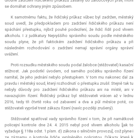
dlouhé zadržení řidičského průkazu zasáhly do žalobcových práv, mohl
se domáhat ochrany jiným způsobem.
K samotnému faktu, že řidičský průkaz vůbec byl zadržen, městský
soud uvedl, že předpokladem pro zadržení řidičského průkazu není
spáchání přestupku, nýbrž pouhé podezření, že řidič řídil pod vlivem
alkoholu. I z judikatury Nejvyššího správního soudu podle městského
soudu plyne, že při faktickém zadržení řidičského průkazu a při
následném rozhodování o zadržení nemají správní orgány správní
uvážení.
Proti rozsudku městského soudu podal žalobce (stěžovatel) kasační
stížnost. Jak podotkl úvodem, od samého počátku správního řízení
namítal, že jeho jednání nebylo přestupkem. V tom mu nakonec dal za
pravdu i městský soud, který rozhodnutí o přestupku zrušil. Stejně tak tu
nebyly důvody pro zadržení řidičského průkazu ani na místě, ani v
navazujícím řízení. Řidičský průkaz byl stěžovateli vrácen až v lednu
2016, tedy tři čtvrtě roku od zabavení a dva a půl měsíce poté, co
stěžovateli vypršel trest zákazu řízení (navíc později zrušený).
Stěžovatel spatřoval vady správního řízení v tom, že při namátkové
policejní kontrole dne 24. 4. 2015 nebyl pod vlivem alkoholu [jak to
vyžaduje § 118a odst. 1 písm. d) zákona o silničním provozu], což plyne i
ze záznamu o kontrole řidiče vyplněného policistou. Důkazy, které k