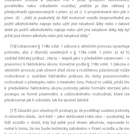
prostředku nebo odtažením vozidla), jestliže je dán některý z
předpokladů vyjmenovaných v písm. a) až i). V projednávané věci jde o
písm. d) - „
řidič je podezřelý, že řídil motorové vozidlo bezprostředně po
požití alkoholického nápoje nebo užití jiné návykové látky nebo v takové
době po požití alkoholického nápoje nebo užití jiné návykové látky, kdy byl
ještě pod vlivem alkoholu nebo jiné návykové látky.
“
[16] Ustanovení § 118b odst. 1 zákona o silničním provozu opravňuje
policistu, aby z důvodů uvedených v § 118a odst. 1 písm. a) až h)
zadržel řidičský průkaz. Jde tu – stejně jako v předešlém ustanovení – o
pravomoc k faktickému úkonu. Konečně podle § 118c odst. 1 zákona o
silničním provozu pak obecní úřad obce s rozšířenou působností může
rozhodnout o zadržení řidičského průkazu do doby pravomocného
rozhodnutí o přestupku nebo o trestném činu. Pokud to udělá, přidá tím
k předešlému faktickému úkonu policisty jakési formální stvrzení jeho
postupu ve formě písemného a odůvodněného rozhodnutí, které lze
přezkoumat jak k odvolání, tak ke správní žalobě.
[17] Zásadní pro všechny tři postupy je, že podléhají uvážení policisty
či obecního úřadu. Je li řidič – jako stěžovatel v této věci – podezřelý, že
řídil vozidlo v době, kdy byl ještě pod vlivem alkoholu, nepovede to
nutně
k tomu, že mu bude technicky zabráněno v řízení vozidla a že mu