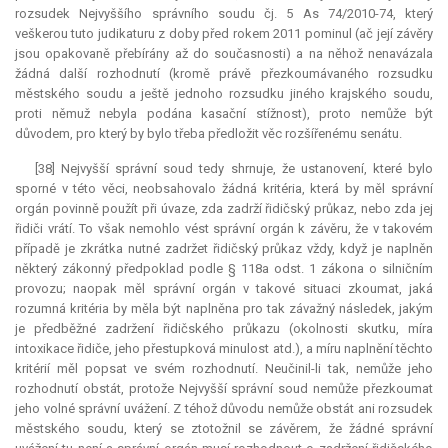
rozsudek Nejvyššího správního soudu čj. 5 As 74/2010-74, který
veškerou tuto judikaturu z doby před rokem 2011 pominul (ač její závěry
jsou opakovaně přebírány až do současnosti) a na něhož nenavázala
žádná další rozhodnutí (kromě právě přezkoumávaného rozsudku
městského soudu a ještě jednoho rozsudku jiného krajského soudu,
proti němuž nebyla podána kasační stížnost), proto nemůže být
důvodem, pro který by bylo třeba předložit věc rozšířenému senátu.
[38] Nejvyšší správní soud tedy shrnuje, že ustanovení, které bylo
sporné v této věci, neobsahovalo žádná kritéria, která by měl správní
orgán povinně použít při úvaze, zda zadrží řidičský průkaz, nebo zda jej
řidiči vrátí. To však nemohlo vést správní orgán k závěru, že v takovém
případě je zkrátka nutné zadržet řidičský průkaz vždy, když je naplněn
některý zákonný předpoklad podle § 118a odst. 1 zákona o silničním
provozu; naopak měl správní orgán v takové situaci zkoumat, jaká
rozumná kritéria by měla být naplněna pro tak závažný následek, jakým
je předběžné zadržení řidičského průkazu (okolnosti skutku, míra
intoxikace řidiče, jeho přestupková minulost atd.), a míru naplnění těchto
kritérií měl popsat ve svém rozhodnutí. Neučinil-li tak, nemůže jeho
rozhodnutí obstát, protože Nejvyšší správní soud nemůže přezkoumat
jeho volné správní uvážení. Z téhož důvodu nemůže obstát ani rozsudek
městského soudu, který se ztotožnil se závěrem, že žádné správní