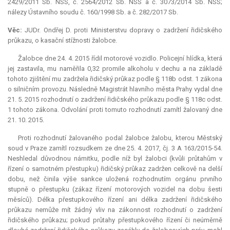
2429/2011 Sb. NSS, č. 2564/2012 Sb. NSS a č. 3073/2014 Sb. NSS;
nálezy Ústavního soudu č. 160/1998 Sb. a č. 282/2017 Sb.
Věc:
JUDr. Ondřej D. proti Ministerstvu dopravy o zadržení řidičského
průkazu, o kasační stížnosti žalobce.
Žalobce dne 24. 4. 2015 řídil motorové vozidlo. Policejní hlídka, která
jej zastavila, mu naměřila 0,32 promile alkoholu v dechu a na základě
tohoto zjištění mu zadržela řidičský průkaz podle § 118b odst. 1 zákona
o silničním provozu. Následně Magistrát hlavního města Prahy vydal dne
21. 5. 2015 rozhodnutí o zadržení řidičského průkazu podle § 118c odst.
1 tohoto zákona. Odvolání proti tomuto rozhodnutí zamítl žalovaný dne
21. 10. 2015.
Proti rozhodnutí žalovaného podal žalobce žalobu, kterou Městský
soud v Praze zamítl rozsudkem ze dne 25. 4. 2017, čj. 3 A 163/2015-54.
Neshledal důvodnou námitku, podle níž byl žalobci (kvůli průtahům v
řízení o samotném přestupku) řidičský průkaz zadržen celkově na delší
dobu, než činila výše sankce uložená rozhodnutím orgánu prvního
stupně o přestupku (zákaz řízení motorových vozidel na dobu šesti
měsíců). Délka přestupkového řízení ani délka zadržení řidičského
průkazu nemůže mít žádný vliv na zákonnost rozhodnutí o zadržení
řidičského průkazu; pokud průtahy přestupkového řízení či neúměrně