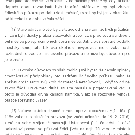
téhož jako předchozím zadržením. V normálním případě by tedy faktické
dopady obou rozhodnutí byly totožné: stěžovatel by byl zbaven
řidičského průkazu po dobu šesti měsíců, rozdíl by byl jen v okamžiku,
od kterého tato doba začala běžet.
[13] V projednávané věci byla situace odlišná v tom, že kvůli průtahům
v řízení byl řidičský průkaz stěžovateli vrácen až s prodlevou asi dvou a
půl měsíce po vypršení oněch šesti měsíců. Jak ale už správně podotkl
městský soud, tato faktická okolnost nevypovídá nic o zákonnosti
rozhodnutí o zadržení řidičského průkazu a nemůže být důvodem pro
jeho zrušení.
[14] Takovým důvodem by však mohlo jistě být to, že nebyly splněny
hmotněprávní předpoklady pro zadržení řidičského průkazu nebo že
správní orgán tento svůj krok dostatečně nezdůvodnil, i když to od něj
zákon žádá. Právě tato druhá situace nastala v projednávané věci, a
proto je důvodná druhá kasační námitka, v níž se stěžovatel věnoval
otázce správního uvážení.
[15] Nejprve je třeba stručně shrnout úpravu obsaženou v § 118a–§
118c zákona o silničním provozu (ve znění účinném do 19. 2. 2016),
které na sebe vzájemně navazují. Ustanovení § 118a odst. 1 dává
policistovi pravomoc přikázat řidiči jízdu na nejbližší vhodné místo k
odstavení vozidla a zabránit mu v jízdě (použitím technického