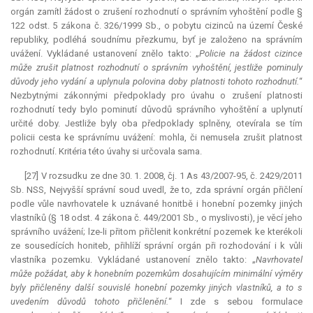
orgán zamítl žádost o zrušení rozhodnutí o správním vyhoštění podle §
122 odst. 5 zákona č. 326/1999 Sb., o pobytu cizinců na území České
republiky, podléhá soudnímu přezkumu, byť je založeno na správním
uvážení. Vykládané ustanovení znělo takto: „
Policie na žádost cizince
může zrušit platnost rozhodnutí o správním vyhoštění, jestliže pominuly
důvody jeho vydání a uplynula polovina doby platnosti tohoto rozhodnutí.
“
Nezbytnými zákonnými předpoklady pro úvahu o zrušení platnosti
rozhodnutí tedy bylo pominutí důvodů správního vyhoštění a uplynutí
určité doby. Jestliže byly oba předpoklady splněny, otevírala se tím
policii cesta ke správnímu uvážení: mohla, či nemusela zrušit platnost
rozhodnutí. Kritéria této úvahy si určovala sama.
[27] V rozsudku ze dne 30. 1. 2008, čj. 1 As 43/2007-95, č. 2429/2011
Sb. NSS, Nejvyšší správní soud uvedl, že to, zda správní orgán přičlení
podle vůle navrhovatele k uznávané honitbě i honební pozemky jiných
vlastníků (§ 18 odst. 4 zákona č. 449/2001 Sb., o myslivosti), je věcí jeho
správního uvážení; lze-li přitom přičlenit konkrétní pozemek ke kterékoli
ze sousedících honiteb, přihlíží správní orgán při rozhodování i k vůli
vlastníka pozemku. Vykládané ustanovení znělo takto: „
Navrhovatel
může požádat, aby k honebním pozemkům dosahujícím minimální výměry
byly přičleněny další souvislé honební pozemky jiných vlastníků, a to s
uvedením důvodů tohoto přičlenění.
“ I zde s sebou formulace