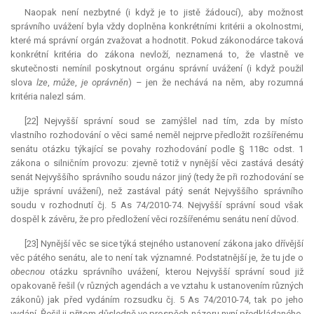
Naopak není nezbytné (i když je to jistě žádoucí), aby možnost
správního uvážení byla vždy doplněna konkrétními kritérii a okolnostmi,
které má správní orgán zvažovat a hodnotit. Pokud zákonodárce taková
konkrétní kritéria do zákona nevloží, neznamená to, že vlastně ve
skutečnosti nemínil poskytnout orgánu správní uvážení (i když použil
slova
lze
,
může
,
je oprávněn
) – jen že nechává na něm, aby rozumná
kritéria nalezl sám.
[22] Nejvyšší správní soud se zamýšlel nad tím, zda by místo
vlastního rozhodování o věci samé neměl nejprve předložit rozšířenému
senátu otázku týkající se povahy rozhodování podle § 118c odst. 1
zákona o silničním provozu: zjevně totiž v nynější věci zastává desátý
senát Nejvyššího správního soudu názor jiný (tedy že při rozhodování se
užije správní uvážení), než zastával pátý senát Nejvyššího správního
soudu v rozhodnutí čj. 5 As 74/2010-74. Nejvyšší správní soud však
dospěl k závěru, že pro předložení věci rozšířenému senátu není důvod.
[23] Nynější věc se sice týká stejného ustanovení zákona jako dřívější
věc pátého senátu, ale to není tak významné. Podstatnější je, že tu jde o
obecnou
otázku správního uvážení, kterou Nejvyšší správní soud již
opakovaně řešil (v různých agendách a ve vztahu k ustanovením různých
zákonů) jak před vydáním rozsudku čj. 5 As 74/2010-74, tak po jeho
vydání. Řešil ji přitom důsledně ve prospěch názoru nyní předkládaného,