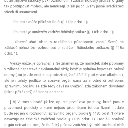
bude (nejprve fakticky, pak rozhodnutím) zabrán řidičský průkaz. Orgány
tak postupovat mohou, ale nemusejí. O šíři jejich úvahy jasně svědčí text
všech tří ustanovení:
– Policista
může
přikázat řidiči (§ 118a odst. 1);
– Policista
je oprávněn
zadržet řidičský průkaz (§ 118b odst. 1);
– Obecní úřad obce s rozšířenou působností zahájí řízení, na
základě něhož
lze
rozhodnout o zadržení řidičského průkazu (§ 118c
odst. 1).
Výrazy
může
,
je oprávněn
a
lze
znamenají, že následek dále popsaný
v zákoně nenastává nevyhnutelně vždy, když je splněna hypotéza právní
normy (tou je zde existence podezření, že řidič řídil pod vlivem alkoholu),
ale jen tehdy, jestliže to správní orgán uzná za vhodné či potřebné;
správnímu orgánu se zde tedy dává na uvážení, zda zákonem dovolený
(nikoli přikázaný) následek nastane.
[18] V tomto bodě již lze opustit první dva postupy, které jsou v
pravomoci policisty a které nejsou předmětem tohoto řízení; nadále
bude řeč jen o rozhodnutí správního orgánu podle § 118c odst. 1 (které
navazuje na faktické zadržení podle § 118b odst. 1). Hodlá-li správní
orgán setrvat na tom, že řidičský průkaz zadržen být měl, pochopitelně