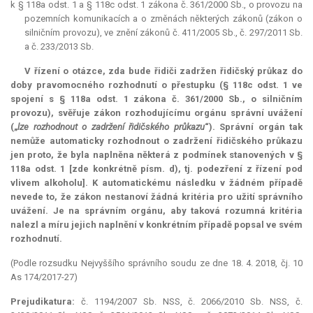
k § 118a odst. 1 a § 118c odst. 1 zákona č. 361/2000 Sb., o provozu na
pozemních komunikacích a o změnách některých zákonů (zákon o
silničním provozu), ve znění zákonů č. 411/2005 Sb., č. 297/2011 Sb.
a č. 233/2013 Sb.
V řízení o otázce, zda bude řidiči zadržen řidičský průkaz do
doby pravomocného rozhodnutí o přestupku (§ 118c odst. 1 ve
spojení s § 118a odst. 1 zákona č. 361/2000 Sb., o silničním
provozu), svěřuje zákon rozhodujícímu orgánu správní uvážení
(„
lze rozhodnout o zadržení řidičského průkazu
“). Správní orgán tak
nemůže automaticky rozhodnout o zadržení řidičského průkazu
jen proto, že byla naplněna některá z podmínek stanovených v §
118a odst. 1 [zde konkrétně písm. d), tj. podezření z řízení pod
vlivem alkoholu]. K automatickému následku v žádném případě
nevede to, že zákon nestanoví žádná kritéria pro užití správního
uvážení. Je na správním orgánu, aby taková rozumná kritéria
nalezl a míru jejich naplnění v konkrétním případě popsal ve svém
rozhodnutí.
(Podle rozsudku Nejvyššího správního soudu ze dne 18. 4. 2018, čj. 10
As 174/2017-27)
Prejudikatura:
č. 1194/2007 Sb. NSS, č. 2066/2010 Sb. NSS, č.