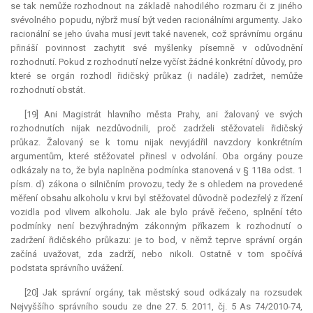
se tak nemůže rozhodnout na základě nahodilého rozmaru či z jiného
svévolného popudu, nýbrž musí být veden racionálními argumenty. Jako
racionální se jeho úvaha musí jevit také navenek, což správnímu orgánu
přináší povinnost zachytit své myšlenky písemně v odůvodnění
rozhodnutí. Pokud z rozhodnutí nelze vyčíst žádné konkrétní důvody, pro
které se orgán rozhodl řidičský průkaz (i nadále) zadržet, nemůže
rozhodnutí obstát.
[19] Ani Magistrát hlavního města Prahy, ani žalovaný ve svých
rozhodnutích nijak nezdůvodnili, proč zadrželi stěžovateli řidičský
průkaz. Žalovaný se k tomu nijak nevyjádřil navzdory konkrétním
argumentům, které stěžovatel přinesl v odvolání. Oba orgány pouze
odkázaly na to, že byla naplněna podmínka stanovená v § 118a odst. 1
písm. d) zákona o silničním provozu, tedy že s ohledem na provedené
měření obsahu alkoholu v krvi byl stěžovatel důvodně podezřelý z řízení
vozidla pod vlivem alkoholu. Jak ale bylo právě řečeno, splnění této
podmínky není bezvýhradným zákonným příkazem k rozhodnutí o
zadržení řidičského průkazu: je to bod, v němž teprve správní orgán
začíná uvažovat, zda zadrží, nebo nikoli. Ostatně v tom spočívá
podstata správního uvážení.
[20] Jak správní orgány, tak městský soud odkázaly na rozsudek
Nejvyššího správního soudu ze dne 27. 5. 2011, čj. 5 As 74/2010-74,