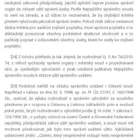
nezbytné zákonné předpoklady, jejichž splnění teprve posune správní
orgán do oblasti užití správní úvahy. Podle Nejvyššího správního soudu
to není na závadu, a už vůbec to neznamená, že by chybějící kritéria
předem vylučovala jakoukoli správní úvahu. Pokud však zákon nestanoví
žádná kritéria pro sankční zvýšení poplatku, musí správce poplatku o to
důkladněji posuzovat všechny podstatné skutkové okolnosti a o to
pečlivěji popsat v odůvodnění všechny úvahy, které ho vedly ke zvýšení
poplatku.
[34] Z tohoto přehledu je tak zřejmé, že rozhodnutí čj. 5 As 74/2010-
74, z něhož vycházely správní orgány i městský soud v projednávané
věci, je ojedinělým vybočením z jinak ustálené judikatury Nejvyššího
správního soudu k otázce užití správního uvážení.
[35] Podobně nahlíží na otázku správního uvážení i Ústavní soud.
Například v nálezu ze dne 26. 5. 1998, sp. zn. Pl. ÚS 27/97, č. 160/1998
Sb., vyslovil, že výluka rozhodnutí o správním vyhoštění ze soudního
přezkumu je v rozporu s Ústavou a Listinou základních práv a svobod
právě proto
, že při rozhodování o vyhoštění podle § 16 odst. 1 zákona č.
123/1992 Sb., o pobytu cizinců na území České a Slovenské Federativní
republiky, předpokládá zákon užití správního uvážení, a soud musí mít
možnost přezkoumat, jak bylo toto správní uvážení užito. Vykládané
ustanovení znělo: „
Cizinec, který neoprávněně vstoupí nebo neoprávněně