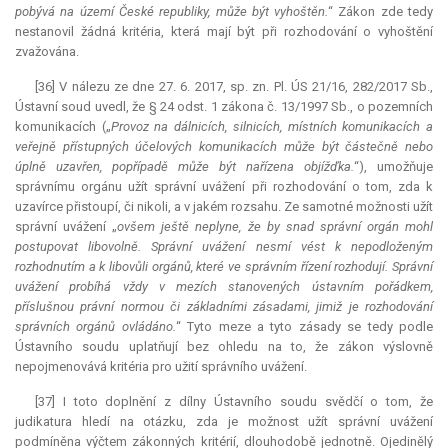
pobývá na území České republiky, může být vyhoštěn.
“ Zákon zde tedy
nestanovil žádná kritéria, která mají být při rozhodování o vyhoštění
zvažována.
[36] V nálezu ze dne 27. 6. 2017, sp. zn. Pl. ÚS 21/16, 282/2017 Sb.,
Ústavní soud uvedl, že § 24 odst. 1 zákona č. 13/1997 Sb., o pozemních
komunikacích („
Provoz na dálnicích, silnicích, místních komunikacích a
veřejně přístupných účelových komunikacích může být částečně nebo
úplně uzavřen, popřípadě může být nařízena objížďka.
“), umožňuje
správnímu orgánu užít správní uvážení při rozhodování o tom, zda k
uzavírce přistoupí, či nikoli, a v jakém rozsahu. Ze samotné možnosti užít
správní uvážení „
ovšem ještě neplyne, že by snad správní orgán mohl
postupovat libovolně. Správní uvážení nesmí vést k nepodloženým
rozhodnutím a k libovůli orgánů, které ve správním řízení rozhodují. Správní
uvážení probíhá vždy v mezích stanovených ústavním pořádkem,
příslušnou právní normou či základními zásadami, jimiž je rozhodování
správních orgánů ovládáno.
“ Tyto meze a tyto zásady se tedy podle
Ústavního soudu uplatňují bez ohledu na to, že zákon výslovně
nepojmenovává kritéria pro užití správního uvážení.
[37] I toto doplnění z dílny Ústavního soudu svědčí o tom, že
judikatura
hledí na otázku, zda je možnost užít správní uvážení
podmíněna výčtem zákonných kritérií, dlouhodobě jednotně. Ojedinělý