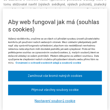
tomu stěžovatel navrhl (výslech svědkyně, výslech policistů, znalecký
posudek, odborná literatura), správní orgány neprovedly. Kdyby to
udělaly, zjistily by, že zákonný důvod k zadržení řidičského průkazu
nebyl dán. Pro tuto vadu zrušil městský soud rozhodnutí o přestupku;
Aby web fungoval jak má (souhlas
bylo by nelogické, aby totožná procesní práva zůstala bez ochrany v
s cookies)
řízení o zadržení řidičského průkazu, které je faktickým dopadem pro
stěžovatele tíživější.
Vážený návštěvníku, snažíme se ze všech sil přinášet vysokou úroveň uživatelského
Stěžovatel nesouhlasil ani s tím, jak městský soud posoudil spornou
komfortu při používání našich webových stránek. Mezi základní předpoklady patří
např. aby správně fungovalo vyhledávání, abychom vás neobtěžovali nevhodnou
právní otázku. Ustanovení, která upravují jednak faktické (předběžné)
reklamou nebo abychom měli dostatek podnětů, jak web vylepšovat. Proto od Vás
zadržení řidičského průkazu, jednak navazující rozhodnutí o zadržení (§
potřebujeme souhlas se zpracováním souborů cookies, tj. malých souborů, které se
dočasně ukládají ve vašem prohlížeči. Předem děkujeme za udělení souhlasu. Data
118b a § 118c zákona o silničním provozu), lze vykládat dvojím
využijeme ke zlepšování našich služeb a přizpůsobení obsahu webu přímo Vám na
způsobem: buď tak, že rozhodnout o zadržení (tedy uložit zákaz
míru.
Oznámení o ochraně osobních údajů a souborů cookie
činnosti před shledáním viny za přestupek) je nutno vždy, ačkoli jednání
obviněného není společensky nebezpečné a o přestupek zjevně
Zamítnout vše kromě nutných cookies
nepůjde (a řidiče pak bude nutno odškodnit, jak se děje i v této věci),
nebo tak, že výraz
lze rozhodnout
umožňuje užít správního uvážení, tedy
posoudit, zda je předběžný zákaz řízení nezbytný vzhledem k ochraně
Přijmout všechny soubory cookie
zájmů společnosti, resp. proporční k zásahu do práv řidiče. Pouze tento
druhý výklad je podle stěžovatele ústavně konformní.
Nastavení souborů cookie
Žalovaný se ke kasační stížnosti nevyjádřil.