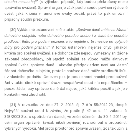
obsahu nezasahují
“ (s výjimkou případů, kdy budou překročeny meze
správního uvážení). Správní orgán je však podle soudu povinen výslovně
uvést, jaká kritéria v rámci své úvahy použil; právě to pak umožní i
případný soudní přezkum.
[30] Vykládané ustanovení znělo takto: „
Správce daně může na žádost
daňového subjektu nebo daňového poradce anebo i z vlastního podnětu
prodloužit lhůtu pro podání přiznání, a to nejdéle o tři měsíce po uplynutí
lhůty pro podání přiznání.
“ V tomto ustanovení nejenže chybí jakákoli
kritéria pro správní uvážení, ale dokonce zde nejsou vymezeny ani žádné
zákonné předpoklady, při jejichž splnění se vůbec může aktivovat
správní úvaha správce daně. Takovým předpokladem není ani vlastní
žádost daňového subjektu, protože správce daně může prodloužit lhůtu
i z vlastního podnětu. Omezen pak je pouze horní hranicí prodloužení.
Ani v takto široké správní úvaze nespatřoval soud nic nepatřičného –
pouze žádal, aby správce daně dal najevo, jaká kritéria použil a jak je v
konkrétní věci zhodnotil.
[31] V rozsudku ze dne 27. 2. 2013, čj. 7 Afs 55/2012-23, dospěl
Nejvyšší správní soud k závěru, že podle § 42 odst. 11 zákona č.
353/2003 Sb., o spotřebních daních, ve znění účinném do 30. 4. 2011 byl
celní orgán oprávněn (avšak nikoli povinen) rozhodnout o propadnutí
vybraných výrobků. Měl proto prostor pro správní uvážení, zda tak učiní a