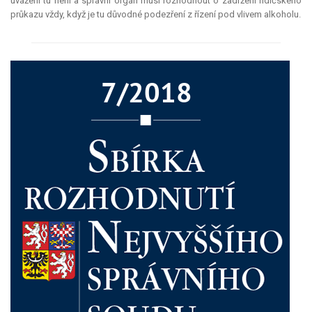
uvážení tu není a správní orgán musí rozhodnout o zadržení řidičského
průkazu vždy, když je tu důvodné podezření z řízení pod vlivem alkoholu.