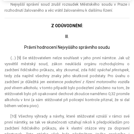
Nejvyšší správní soud zrušil rozsudek Městského soudu v Praze i
rozhodnutí žalovaného a věc vrátil žalovanému k dalšímu řízení.
Z ODŮVODNĚNÍ:
III.
Právní hodnocení Nejvyššího správního soudu
(…) [9] Se stěžovatelem nelze souhlasit v jeho první námitce. Jak už
vysvětlil městský soud, zákon neukládá orgánu rozhodujícímu o
zadržení řidičského průkazu, aby zkoumal, zda řidič
spáchal přestupek
,
tedy zda naplnil všechny znaky jeho skutkové podstaty. Pro úvahu o
zadržení je důležitá jen existence
podezření z řízení motorového vozidla
pod vlivem alkoholu
; v tomto případě bylo podezření založeno na tom, že
stěžovateli bylo při opakované dechové zkoušce naměřeno 0,32 promile
alkoholu v krvi (a sám stěžovatel při policejní kontrole přiznal, že si dal
během večera pivo).
[10] Všechny výhrady a návrhy, které stěžovatel vznáší v rámci své
první námitky, se tak ve skutečnosti vztahují nikoli k předpokladům pro
zadržení řidičského průkazu, ale k vlastní otázce viny za dopravní