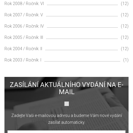
Rok 2008 / Ročník: VI
(12)
Rok 2007 / Ročník: V
(12)
Rok 2006 / Ročník: IV
(12)
Rok 2005 / Ročník: III
(12)
Rok 2004 / Ročník: II
(12)
Rok 2003 / Ročník: I
(1)
ZASÍLÁNÍ AKTUÁLNÍHO VYDÁNÍ NA E-
MAIL
Zadejte Vaši e-mailovou adresu a budeme Vám nové vydání
zasílat automaticky.