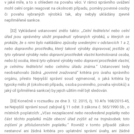
v jaké míře, a to s ohledem na povahu věci. V rámci správního uvážení
mohl celní orgán reagovat na okolnosti případu, poměry povinné osoby
či povahu vybraných výrobků tak, aby nebyly ukládány zjevně
nepřiměřené sankce.
[32] Vykládané ustanovení znělo takto: „
Celní ředitelství nebo celní
úřad jsou oprávněny uložit propadnutí vybraných výrobků, u kterých se
prokáže, že s nimi bylo nakládáno způsoby uvedenými v odstavcích 1 a 2,
nebo dopravního prostředku, který takové výrobky dopravoval, jestliže a)
tyto vybrané výrobky nebo dopravní prostředek vlastní kontrolovaná osoba,
nebo b) osoba, která tyto vybrané výrobky nebo dopravní prostředek vlastní,
je celnímu ředitelství nebo celnímu úřadu známa.
“ Ustanovení tedy
neobsahovalo žádná „
povinně zvažovaná
“ kritéria pro úvahu správního
orgánu, přesto Nejvyšší správní soud vyjmenoval, o jaká kritéria by
typicky mělo jít (okolnosti případu, osoba povinného, povaha výrobků) a
jaký cíl (přiměřená sankce) by jejich užitím měl být sledován.
[33] Konečně v rozsudku ze dne 3. 12. 2015, čj. 10 Afs 168/2015-45,
se Nejvyšší správní soud zabýval § 11 odst. 3 zákona č. 565/1990 Sb., o
místních poplatcích: „
Včas nezaplacené nebo neodvedené poplatky nebo
část těchto poplatků může obecní úřad zvýšit až na trojnásobek; toto
zvýšení je příslušenstvím poplatku.
“ Rovněž v tomto případě zákon
nestanoví ani žádná kritéria pro uplatnění správní úvahy, ani žádné