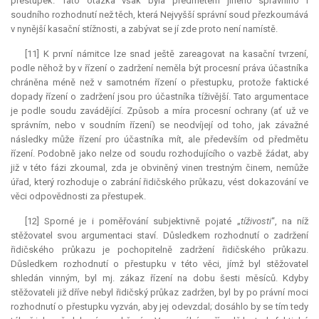
přestupek. Tato otázka však byla předmětem jiného správního i
soudního rozhodnutí než těch, která Nejvyšší správní soud přezkoumává
v nynější kasační stížnosti, a zabývat se jí zde proto není namístě.
[11] K první námitce lze snad ještě zareagovat na kasační tvrzení,
podle něhož by v řízení o zadržení neměla být procesní práva účastníka
chráněna méně než v samotném řízení o přestupku, protože faktické
dopady řízení o zadržení jsou pro účastníka tíživější. Tato argumentace
je podle soudu zavádějící. Způsob a míra procesní ochrany (ať už ve
správním, nebo v soudním řízení) se neodvíjejí od toho, jak závažné
následky může řízení pro účastníka mít, ale především od předmětu
řízení. Podobně jako nelze od soudu rozhodujícího o vazbě žádat, aby
již v této fázi zkoumal, zda je obviněný vinen trestným činem, nemůže
úřad, který rozhoduje o zabrání řidičského průkazu, vést dokazování ve
věci odpovědnosti za přestupek.
[12] Sporné je i poměřování subjektivně pojaté „
tíživosti
“, na níž
stěžovatel svou argumentaci staví. Důsledkem rozhodnutí o zadržení
řidičského průkazu je pochopitelně zadržení řidičského průkazu.
Důsledkem rozhodnutí o přestupku v této věci, jímž byl stěžovatel
shledán vinným, byl mj. zákaz řízení na dobu šesti měsíců. Kdyby
stěžovateli již dříve nebyl řidičský průkaz zadržen, byl by po právní moci
rozhodnutí o přestupku vyzván, aby jej odevzdal; dosáhlo by se tím tedy