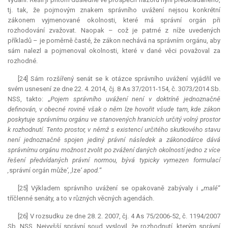
tj. tak, že pojmovým znakem správního uvážení nejsou konkrétní
zákonem vyjmenované okolnosti, které má správní orgán při
rozhodování zvažovat. Naopak – což je patrné z níže uvedených
příkladů – je poměrně časté, že zákon nechává na správním orgánu, aby
sám nalezl a pojmenoval okolnosti, které v dané věci považoval za
rozhodné.
[24] Sám rozšířený senát se k otázce správního uvážení vyjádřil ve
svém usnesení ze dne 22. 4. 2014, čj. 8 As 37/2011-154, č. 3073/2014 Sb.
NSS, takto: „
Pojem správního uvážení není v doktríně jednoznačně
definován, v obecné rovině však o něm lze hovořit všude tam, kde zákon
poskytuje správnímu orgánu ve stanovených hranicích určitý volný prostor
k rozhodnutí. Tento prostor, v němž s existencí určitého skutkového stavu
není jednoznačně spojen jediný právní následek a zákonodárce dává
správnímu orgánu možnost zvolit po zvážení daných okolností jedno z více
řešení předvídaných právní normou, bývá typicky vymezen formulací
‚
správní orgán může
‘, ,
lze
‘ apod.
“
[25] Výkladem správního uvážení se opakovaně zabývaly i „
malé
“
tříčlenné senáty, a to v různých věcných agendách.
[26] V rozsudku ze dne 28. 2. 2007, čj. 4 As 75/2006-52, č. 1194/2007
Sb. NSS, Nejvyšší správní soud vyslovil, že rozhodnutí, kterým správní