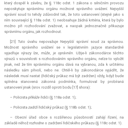
který dospěl k závěru, že § 118c odst. 1 zákona o silničním provozu
neposkytuje správnímu orgánu možnost správního uvážení. Nejvyšší
správní soud to tehdy zdůvodnil tak, že toto ustanovení (stejně jako s
ním související § 118a odst. 1) neobsahuje žádná kritéria, která by bylo
možno při rozhodování zvažovat, a naopak jednoznačně přikazuje
správnímu orgánu, jak rozhodnout.
[21] Tuto úvahu nepovažuje Nejvyšší správní soud za správnou.
Možnost správního uvážení se v legislativním jazyce standardně
vyjadřuje výrazy
lze
,
může
,
je oprávněn
. Užije-li zákonodárce těchto
výrazů v souvislosti s rozhodováním správního orgánu, nelze to vyložit
jinak, než že tím správnímu orgánu dává na vybranou, zda k určitému
následku sám přivolí, nebo ne. Chtěl-li by zákonodárce vyjádřit, že
následek musí nastat (řidičský průkaz má být zadržen) vždy, když bude
splněna stanovená zákonná podmínka, formuloval by probíraná
ustanovení jinak (srov. rozdíl oproti bodu [17] shora):
– Policista
přikáže
řidiči (§ 118a odst. 1);
– Policista
zadrží
řidičský průkaz (§ 118b odst. 1);
– Obecní úřad obce s rozšířenou působností zahájí řízení, na
základě něhož
rozhodne
o zadržení řidičského průkazu (§ 118c odst. 1).