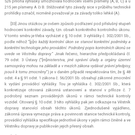
526 příloha vyhlášky umožňovala hodnocení všemi písmeny (A, B, C) a u
215 jen písmeny A či B. Stěžovatel tyto závady sice v průběhu technické
prohlídky označil, nicméně považoval je za závady toliko lehké (A).
[33] Jinou otázkou je ovšem způsob podřazení pod příslušný stupeň
hodnocení konkrétní závady, tzn. obsah konkrétního kontrolního úkonu.
V tomto směru je třeba vycházet z § 10 odst. 3 vyhlášky č. 302/2001 Sb.,
podle něhož "[p]
ro každý kontrolní úkon se stanoví konkrétní podmínky a
konkrétní technologie jeho provádění. Podrobný popis kontrolních úkonů se
uvede ve Věstníku dopravy.
" Jinak řečeno, hierarchie předpokládaná čl.
79 odst. 3 Ústavy ("[m]
inisterstva, jiné správní úřady a orgány územní
samosprávy mohou na základě a v mezích zákona vydávat právní předpisy,
jsou-li k tomu zmocněny
") je v daném případě respektována tím, že § 48
odst. 4 a § 91 odst. 1 zákona č. 56/2001 Sb. obsahují zákonné zmocnění
k vydání prováděcí vyhlášky. Tou je vyhláška č. 302/2001 Sb., která
konkretizuje citovaná zákonná ustanovení a stanoví v příloze č. 7
podrobný seznam prováděných úkonů v rámci technické kontroly
vozidel. Citovaný § 10 odst. 3 této vyhlášky pak jen odkazuje na Věstník
dopravy stanovící obsah těchto úkonů. Zjednodušeně vyjádřeno,
zákonná úprava vymezuje práva a povinnosti stanice technické kontroly,
prováděcí vyhláška specifikuje jednotlivé úkony v jejím rámci činěné a ve
Věstníku dopravy je publikován jejich přesný obsah.