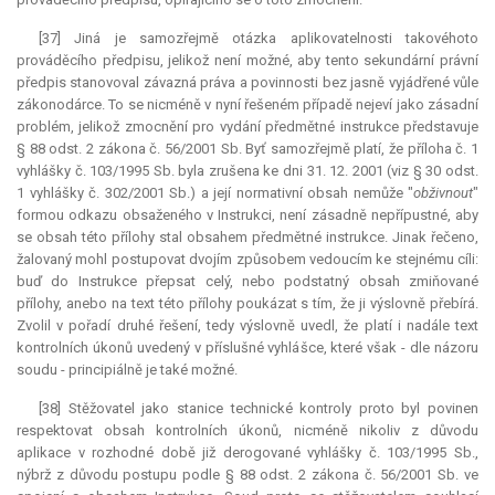
[37] Jiná je samozřejmě otázka aplikovatelnosti takovéhoto
prováděcího předpisu, jelikož není možné, aby tento sekundární právní
předpis stanovoval závazná práva a povinnosti bez jasně vyjádřené vůle
zákonodárce. To se nicméně v nyní řešeném případě nejeví jako zásadní
problém, jelikož zmocnění pro vydání předmětné
instrukce
představuje
§ 88 odst. 2 zákona č. 56/2001 Sb. Byť samozřejmě platí, že příloha č. 1
vyhlášky č. 103/1995 Sb. byla zrušena ke dni 31. 12. 2001 (viz § 30 odst.
1 vyhlášky č. 302/2001 Sb.) a její normativní obsah nemůže "
obživnout
"
formou odkazu obsaženého v Instrukci, není zásadně nepřípustné, aby
se obsah této přílohy stal obsahem předmětné
instrukce
. Jinak řečeno,
žalovaný mohl postupovat dvojím způsobem vedoucím ke stejnému cíli:
buď do
Instrukce
přepsat celý, nebo podstatný obsah zmiňované
přílohy, anebo na text této přílohy poukázat s tím, že ji výslovně přebírá.
Zvolil v pořadí druhé řešení, tedy výslovně uvedl, že platí i nadále text
kontrolních úkonů uvedený v příslušné vyhlášce, které však - dle názoru
soudu - principiálně je také možné.
[38] Stěžovatel jako stanice technické kontroly proto byl povinen
respektovat obsah kontrolních úkonů, nicméně nikoliv z důvodu
aplikace v rozhodné době již derogované vyhlášky č. 103/1995 Sb.,
nýbrž z důvodu postupu podle § 88 odst. 2 zákona č. 56/2001 Sb. ve