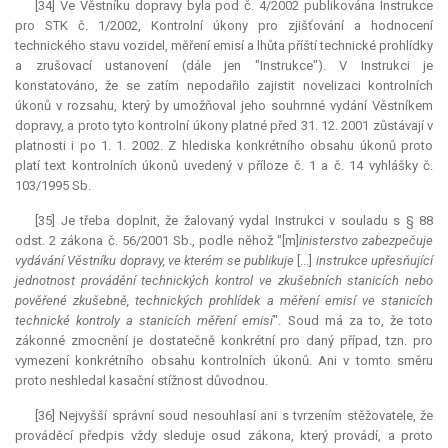
[34] Ve Věstníku dopravy byla pod č. 4/2002 publikována
Instrukce
pro STK č. 1/2002, Kontrolní úkony pro zjišťování a hodnocení
technického stavu vozidel, měření emisí a lhůta příští technické prohlídky
a zrušovací ustanovení (dále jen "
Instrukce
"). V Instrukci je
konstatováno, že se zatím nepodařilo zajistit novelizaci kontrolních
úkonů v rozsahu, který by umožňoval jeho souhrnné vydání Věstníkem
dopravy, a proto tyto kontrolní úkony platné před 31. 12. 2001 zůstávají v
platnosti i po 1. 1. 2002. Z hlediska konkrétního obsahu úkonů proto
platí text kontrolních úkonů uvedený v příloze č. 1 a č. 14 vyhlášky č.
103/1995 Sb.
[35] Je třeba doplnit, že žalovaný vydal Instrukci v souladu s § 88
odst. 2 zákona č. 56/2001 Sb., podle něhož "[m]
inisterstvo zabezpečuje
vydávání Věstníku dopravy, ve kterém se publikuje
[...]
instrukce
upřesňující
jednotnost provádění technických kontrol ve zkušebních stanicích nebo
pověřené zkušebně, technických prohlídek a měření emisí ve stanicích
technické kontroly a stanicích měření emisí
". Soud má za to, že toto
zákonné zmocnění je dostatečně konkrétní pro daný případ, tzn. pro
vymezení konkrétního obsahu kontrolních úkonů. Ani v tomto směru
proto neshledal kasační stížnost důvodnou.
[36] Nejvyšší správní soud nesouhlasí ani s tvrzením stěžovatele, že
prováděcí předpis vždy sleduje osud zákona, který provádí, a proto