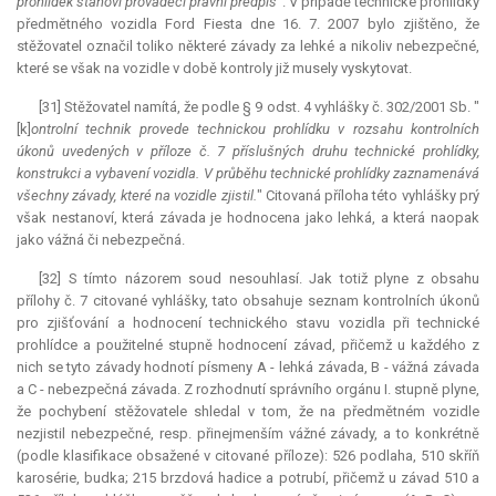
prohlídek stanoví prováděcí právní předpis
". V případě technické prohlídky
předmětného vozidla Ford Fiesta dne 16. 7. 2007 bylo zjištěno, že
stěžovatel označil toliko některé závady za lehké a nikoliv nebezpečné,
které se však na vozidle v době kontroly již musely vyskytovat.
[31] Stěžovatel namítá, že podle § 9 odst. 4 vyhlášky č. 302/2001 Sb. "
[k]
ontrolní technik provede technickou prohlídku v rozsahu kontrolních
úkonů uvedených v příloze č. 7 příslušných druhu technické prohlídky,
konstrukci a vybavení vozidla. V průběhu technické prohlídky zaznamenává
všechny závady, které na vozidle zjistil.
" Citovaná příloha této vyhlášky prý
však nestanoví, která závada je hodnocena jako lehká, a která naopak
jako vážná či nebezpečná.
[32] S tímto názorem soud nesouhlasí. Jak totiž plyne z obsahu
přílohy č. 7 citované vyhlášky, tato obsahuje seznam kontrolních úkonů
pro zjišťování a hodnocení technického stavu vozidla při technické
prohlídce a použitelné stupně hodnocení závad, přičemž u každého z
nich se tyto závady hodnotí písmeny A - lehká závada, B - vážná závada
a C - nebezpečná závada. Z rozhodnutí správního orgánu I. stupně plyne,
že pochybení stěžovatele shledal v tom, že na předmětném vozidle
nezjistil nebezpečné, resp. přinejmenším vážné závady, a to konkrétně
(podle klasifikace obsažené v citované příloze): 526 podlaha, 510 skříň
karosérie, budka; 215 brzdová hadice a potrubí, přičemž u závad 510 a