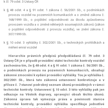
k čl. 79 odst. 3 Ústavy ČR
k § 48 odst. 4 a § 91 odst. 1 zákona č. 56/2001 Sb., o podmínkách
provozu vozidel na pozemních komunikacích a o změně zákona č.
168/1999 Sb., o pojištění odpovědnosti za škodu způsobenou
provozem vozidla a o změně některých souvisejících zákonů (zákon
o pojištění odpovědnosti z provozu vozidla), ve znění zákona č.
307/1999 Sb.
k § 10 odst. 3 vyhlášky č. 302/2001 Sb., o technických prohlídkách a
měření emisí vozidel
Hierarchie právních předpisů předpokládaná čl. 79 odst. 3
Ústavy ČR je v případě provádění státní technické kontroly vozidel
zachována tím, že § 48 odst. 4 a § 91 odst. 1 zákona č. 56/2001 Sb.,
o podmínkách provozu na pozemních komunikacích, obsahují
zákonné zmocnění k vydání prováděcí vyhlášky. Tou je vyhláška č.
302/2001 Sb., která tato zákonná ustanovení konkretizuje a v
příloze č. 7 stanoví podrobný seznam úkonů prováděných v rámci
technické kontroly. Ustanovení § 10 odst. 3 této vyhlášky pak jen
odkazuje na Věstník dopravy, upravující obsah těchto úkonů.
Zákonná úprava tak vymezuje práva a povinnosti stanice
technické kontroly, prováděcí vyhláška specifikuje jednotlivé