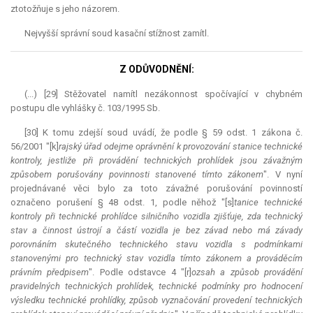
ztotožňuje s jeho názorem.
Nejvyšší správní soud kasační stížnost zamítl.
Z ODŮVODNĚNÍ:
(...) [29] Stěžovatel namítl nezákonnost spočívající v chybném
postupu dle vyhlášky č. 103/1995 Sb.
[30] K tomu zdejší soud uvádí, že podle § 59 odst. 1 zákona č.
56/2001 "[k]
rajský úřad odejme oprávnění k provozování stanice technické
kontroly, jestliže při provádění technických prohlídek jsou závažným
způsobem porušovány povinnosti stanovené tímto zákonem
". V nyní
projednávané věci bylo za toto závažné porušování povinností
označeno porušení § 48 odst. 1, podle něhož "[s]
tanice technické
kontroly při technické prohlídce silničního vozidla zjišťuje, zda technický
stav a činnost ústrojí a částí vozidla je bez závad nebo má závady
porovnáním skutečného technického stavu vozidla s podmínkami
stanovenými pro technický stav vozidla tímto zákonem a prováděcím
právním předpisem
". Podle odstavce 4 "[r]
ozsah a způsob provádění
pravidelných technických prohlídek, technické podmínky pro hodnocení
výsledku technické prohlídky, způsob vyznačování provedení technických