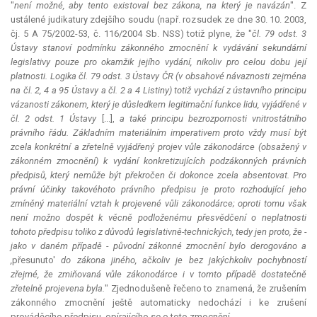
"
není možné, aby tento existoval bez zákona, na který je navázán
". Z
ustálené judikatury zdejšího soudu (např. rozsudek ze dne 30. 10. 2003,
čj. 5 A 75/2002-53, č. 116/2004 Sb. NSS) totiž plyne, že "
čl. 79 odst. 3
Ústavy stanoví podmínku zákonného zmocnění k vydávání sekundární
legislativy pouze pro okamžik jejího vydání, nikoliv pro celou dobu její
platnosti. Logika čl. 79 odst. 3 Ústavy ČR (v obsahové návaznosti zejména
na čl. 2, 4 a 95 Ústavy a čl. 2 a 4 Listiny) totiž vychází z ústavního principu
vázanosti zákonem, který je důsledkem legitimační funkce lidu, vyjádřené v
čl. 2 odst. 1 Ústavy
[...],
a také principu bezrozpornosti vnitrostátního
právního řádu. Základním materiálním imperativem proto vždy musí být
zcela konkrétní a zřetelně vyjádřený projev vůle zákonodárce (obsažený v
zákonném zmocnění) k vydání konkretizujících podzákonných právních
předpisů, který nemůže být překročen či dokonce zcela absentovat. Pro
právní účinky takovéhoto právního předpisu je proto rozhodující jeho
zmíněný materiální vztah k projevené vůli zákonodárce; oproti tomu však
není možno dospět k věcně podloženému přesvědčení o neplatnosti
tohoto předpisu toliko z důvodů legislativně-technických, tedy jen proto, že -
jako v daném případě - původní zákonné zmocnění bylo derogováno a
,
přesunuto'
do zákona jiného, ačkoliv je bez jakýchkoliv pochybností
zřejmé, že zmiňovaná vůle zákonodárce i v tomto případě dostatečně
zřetelně projevena byla.
" Zjednodušeně řečeno to znamená, že zrušením
zákonného zmocnění ještě automaticky nedochází i ke zrušení
prováděcího předpisu, opírajícího se o toto zmocnění.