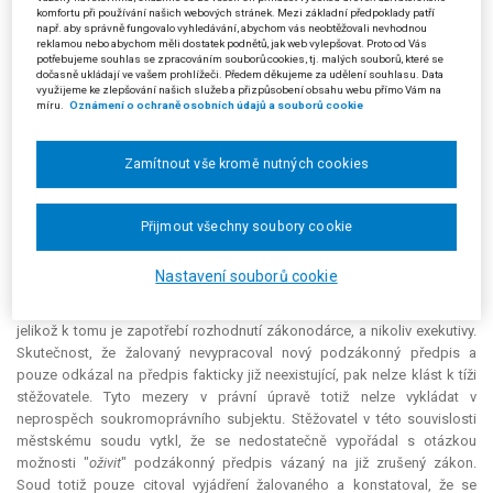
v Praze, který ji rozsudkem ze dne 8. 3. 2011 zamítl.
komfortu při používání našich webových stránek. Mezi základní předpoklady patří
např. aby správně fungovalo vyhledávání, abychom vás neobtěžovali nevhodnou
reklamou nebo abychom měli dostatek podnětů, jak web vylepšovat. Proto od Vás
Žalobce (stěžovatel) podal proti rozsudku městského soudu
potřebujeme souhlas se zpracováním souborů cookies, tj. malých souborů, které se
kasační stížnost. Nezákonnost spatřoval v postupu podle vyhlášky č.
dočasně ukládají ve vašem prohlížeči. Předem děkujeme za udělení souhlasu. Data
využijeme ke zlepšování našich služeb a přizpůsobení obsahu webu přímo Vám na
103/1995 Sb., o pravidelných technických prohlídkách a měření emisí
míru.
Oznámení o ochraně osobních údajů a souborů cookie
silničních vozidel, neboť tato vyhláška byla k 31. 12. 2001 zrušena a
dodnes nebyla nahrazena. V rozhodné době tak neexistoval právní
předpis, který by stanovoval přesná pravidla pro zatřídění jednotlivých
Zamítnout vše kromě nutných cookies
závad silničních vozidel toho kterého stupně. Proto nemohla být
porušena ani vyhláška č. 302/2001 Sb.
Přijmout všechny soubory cookie
Stěžovatel dále poukázal na to, že Věstník dopravy sice považuje za
závazný, nicméně v č. 4/2002 byl v instrukci obsažen odkaz na zrušenou
Nastavení souborů cookie
vyhlášku, a nikoliv pouze na její přílohu. Nelze odkazovat na zrušené
předpisy s tím, že dokud nebudou nahrazeny novými, tak stále platí,
jelikož k tomu je zapotřebí rozhodnutí zákonodárce, a nikoliv exekutivy.
Skutečnost, že žalovaný nevypracoval nový podzákonný předpis a
pouze odkázal na předpis fakticky již neexistující, pak nelze klást k tíži
stěžovatele. Tyto mezery v právní úpravě totiž nelze vykládat v
neprospěch soukromoprávního subjektu. Stěžovatel v této souvislosti
městskému soudu vytkl, že se nedostatečně vypořádal s otázkou
možnosti "
oživit
" podzákonný předpis vázaný na již zrušený zákon.
Soud totiž pouze citoval vyjádření žalovaného a konstatoval, že se