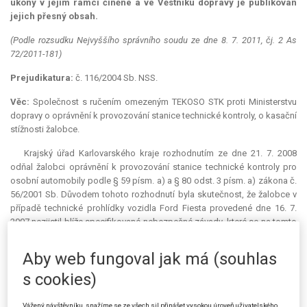
úkony v jejím rámci činěné a ve Věstníku dopravy je publikován
jejich přesný obsah.
(Podle rozsudku Nejvyššího správního soudu ze dne 8. 7. 2011, čj. 2 As
72/2011-181)
Prejudikatura:
č. 116/2004 Sb. NSS.
Věc:
Společnost s ručením omezeným TEKOSO STK proti Ministerstvu
dopravy o oprávnění k provozování stanice technické kontroly, o kasační
stížnosti žalobce.
Krajský úřad Karlovarského kraje rozhodnutím ze dne 21. 7. 2008
odňal žalobci oprávnění k provozování stanice technické kontroly pro
osobní automobily podle § 59 písm. a) a § 80 odst. 3 písm. a) zákona č.
56/2001 Sb. Důvodem tohoto rozhodnutí byla skutečnost, že žalobce v
případě technické prohlídky vozidla Ford Fiesta provedené dne 16. 7.
2007 nezjistil blíže specifikované nebezpečné závady, které se na tomto
vozidle prokazatelně vyskytovaly, a byly zjištěny pouze závady lehké.
Dne 15. 9. 2007 pak došlo k dopravní nehodě, při níž řidička Dana Ž.
Aby web fungoval jak má (souhlas
uplatňovala technickou závadu na vozidle. Odvolání proti tomuto
s cookies)
rozhodnutí žalovaný zamítl rozhodnutím ze dne 16. 6. 2009.
Rozhodnutí žalovaného napadl žalobce žalobou u Městského soudu
Vážený návštěvníku, snažíme se ze všech sil přinášet vysokou úroveň uživatelského