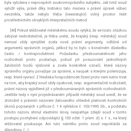
byla vyložena v neprospěch soukromoprávního subjektu. Jak totiž soud
vyložil výše, právě díky Instrukci tato mezera v právní úpravě vůbec
nevznikla, takže nebylo třeba (neexistující) volný prostor řešit
prostřednictvím obvyklých interpretačních metod.
[40] Pokud stěžovatel městskému soudu vytýká, že se touto otázkou
zabýval nedostatečně, je třeba uvést, že krajský (resp. městský) soud
nemusí vždy vymýšlet zcela nové právní argumenty, odlišné od
argumentů správních orgánů, jelikož by to bylo v konečném důsledku
často i kontraproduktivní. Požadavku přezkoumatelnosti jeho
rozhodnutí proto postačuje, pokud při posuzování jednotlivých
žalobních bodů výslovně a zcela konkrétně označí, které názory
správního orgánu považuje za správné, a naopak s kterými polemizuje,
resp. které vyvrací. Z hlediska hospodárnosti řízení proto není nutno trvat
na tom, aby krajský soud vždy opakoval, resp. argumentačně rozkošatil,
právní názory vyjádřené již v přezkoumávaných správních rozhodnutích.
Jestliže tedy v nyní projednávaném případě městský soud uvedl, že se
ztotožnil s právním názorem žalovaného ohledně platnosti kontrolních
úkonů popsaných v příloze č. 1 k vyhlášce č. 103/1995 Sb., a podstatu
tohoto názoru shrnul vlastními slovy, nespatřuje zdejší soud v tomto
postupu pochybení odpovídající § 103 odst. 1 písm. d) s. ř. s., na který
stěžovatel poukazuje. Ani tuto námitku proto soud nepokládá za
důvodnou. (...)