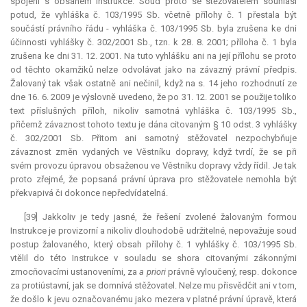
spojení s obsahem
Instrukce
. Soud proto se stěžovatelem souhlasí
potud, že vyhláška č. 103/1995 Sb. včetně přílohy č. 1 přestala být
součástí právního řádu - vyhláška č. 103/1995 Sb. byla zrušena ke dni
účinnosti vyhlášky č. 302/2001 Sb., tzn. k 28. 8. 2001; příloha č. 1 byla
zrušena ke dni 31. 12. 2001. Na tuto vyhlášku ani na její přílohu se proto
od těchto okamžiků nelze odvolávat jako na závazný právní předpis.
Žalovaný tak však ostatně ani nečinil, když na s. 14 jeho rozhodnutí ze
dne 16. 6. 2009 je výslovně uvedeno, že po 31. 12. 2001 se použije toliko
text příslušných příloh, nikoliv samotná vyhláška č. 103/1995 Sb.,
přičemž závaznost tohoto textu je dána citovaným § 10 odst. 3 vyhlášky
č. 302/2001 Sb. Přitom ani samotný stěžovatel nezpochybňuje
závaznost změn vydaných ve Věstníku dopravy, když tvrdí, že se při
svém provozu úpravou obsaženou ve Věstníku dopravy vždy řídil. Je tak
proto zřejmé, že popsaná právní úprava pro stěžovatele nemohla být
překvapivá či dokonce nepředvídatelná.
[39] Jakkoliv je tedy jasné, že řešení zvolené žalovaným formou
Instrukce
je provizorní a nikoliv dlouhodobě udržitelné, nepovažuje soud
postup žalovaného, který obsah přílohy č. 1 vyhlášky č. 103/1995 Sb.
vtělil do této
Instrukce
v souladu se shora citovanými zákonnými
zmocňovacími ustanoveními, za
a priori
právně vyloučený, resp. dokonce
za protiústavní, jak se domnívá stěžovatel. Nelze mu přisvědčit ani v tom,
že došlo k jevu označovanému jako mezera v platné právní úpravě, která