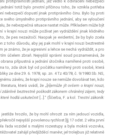
ení protiprávnosti jednání, jež vedlo k odvrácení nebezpečí
dnání totiž bylo prvotní příčinou toho, že vznikla potřeba
ní nebezpečí dopustí jinak protiprávního činu. Bylo by proti
ze svého úmyslného protiprávního jednání, aby se vyloučení
slu, že nebezpečná situace nastat může. Příkladem může být
í v krajní nouzi může požívat jen vydráždění jinak klidného
o, že pes nezaútočí. Naopak je evidentní, že by bylo zcela
en z toho důvodu, aby jej pak mohl v krajní nouzi beztrestně
ém je známo, že je agresivní a lehce se nechá vydráždit, a pro
i za tím účelem zbraň. Nejvyšší správní soud poznamenává, že
ná obrana přípustná a jednání útočníka namířené proti osobě,
 na to, zda útok byl od počátku namířený proti osobě, která
iky ze dne 29. 6. 1978, sp. zn. 4 Tz 40/78, č. 9/1980 Sb. NS,
ejnému závěru, že krajní nouze se nemůže dovolávat ten, kdo
teratura, která uvádí, že „[n]
emůže jít ovšem o krajní nouzi,
ní zdánlivě beztrestně poškodit zákonem chráněný zájem, tedy
 které hodlá uskutečnit
[…].“ (Ščerba, F. a kol.
Trestní zákoník:
 jestliže hrozilo, že by mohl ohrozit za ním jedoucí vozidla,
ekročil nejvyšší povolenou rychlost [§ 17 odst. 2 věta první
jela řada vozidel s malými rozestupy a byla mokrá vozovka,
ovatel zahájil předjížděcí manévr, jel trolejbus již relativně