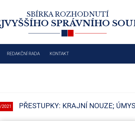
SBÍRKA ROZHODNUTÍ
JVYŠŠÍHO SPRÁVNÍHO SO
REDAKČNÍ RADA
KONTAKT
PŘESTUPKY: KRAJNÍ NOUZE; ÚMY
/2021
*)
odst. 2 písm. b) zákona č. 200/1990 Sb., o přestupcích
ve znění účinném do 31