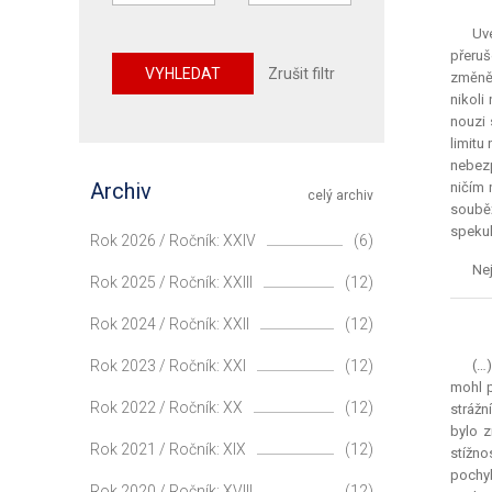
Uve
přeruš
VYHLEDAT
Zrušit filtr
změněn
nikoli
nouzi 
limitu
nebezp
Archiv
ničím 
celý archiv
souběž
spekul
Rok 2026 / Ročník: XXIV
(6)
Nej
Rok 2025 / Ročník: XXIII
(12)
Rok 2024 / Ročník: XXII
(12)
Rok 2023 / Ročník: XXI
(12)
(…)
mohl p
Rok 2022 / Ročník: XX
(12)
strážn
bylo z
Rok 2021 / Ročník: XIX
(12)
stížno
pochyb
Rok 2020 / Ročník: XVIII
(12)