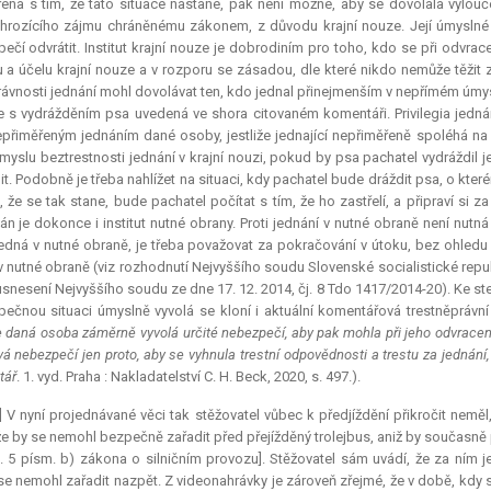
řena s tím, že tato situace nastane, pak není možné, aby se dovolala vylouč
hrozícího zájmu chráněnému zákonem, z důvodu krajní nouze. Její úmyslné je
ečí odvrátit. Institut krajní nouze je dobrodiním pro toho, kdo se při odvrace
 a účelu krajní nouze a v rozporu se zásadou, dle které nikdo nemůže těžit 
rávnosti jednání mohl dovolávat ten, kdo jednal přinejmenším v nepřímém úmy
e s vydrážděním psa uvedená ve shora citovaném komentáři. Privilegia jednán
přiměřeným jednáním dané osoby, jestliže jednající nepřiměřeně spoléhá na t
smyslu beztrestnosti jednání v krajní nouzi, pokud by psa pachatel vydráždil j
lit. Podobně je třeba nahlížet na situaci, kdy pachatel bude dráždit psa, o kter
, že se tak stane, bude pachatel počítat s tím, že ho zastřelí, a připraví s
ván je dokonce i institut nutné obrany. Proti jednání v nutné obraně není nut
jedná v nutné obraně, je třeba považovat za pokračování v útoku, bez ohledu
v nutné obraně (viz rozhodnutí Nejvyššího soudu Slovenské socialistické republ
snesení Nejvyššího soudu ze dne 17. 12. 2014, čj. 8 Tdo 1417/2014-20). Ke st
ečnou situaci úmyslně vyvolá se kloní i aktuální komentářová trestněprávní li
že daná osoba záměrně vyvolá určité nebezpečí, aby pak mohla při jeho odvrace
vá nebezpečí jen proto, aby se vyhnula trestní odpovědnosti a trestu za jednání,
tář
. 1. vyd. Praha : Nakladatelství C. H. Beck, 2020, s. 497.).
] V nyní projednávané věci tak stěžovatel vůbec k předjíždění přikročit neměl,
e by se nemohl bezpečně zařadit před přejížděný trolejbus, aniž by současně př
. 5 písm. b) zákona o silničním provozu]. Stěžovatel sám uvádí, že za ním 
se nemohl zařadit nazpět. Z videonahrávky je zároveň zřejmé, že v době, kdy stěž