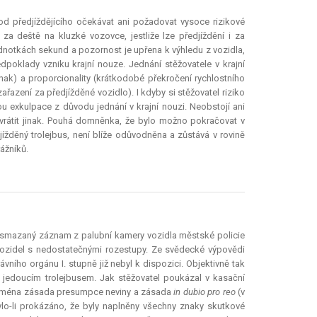
 od předjíždějícího očekávat ani požadovat vysoce rizikové
za deště na kluzké vozovce, jestliže lze předjíždění i za
notkách sekund a pozornost je upřena k výhledu z vozidla,
ředpoklady vzniku krajní nouze. Jednání stěžovatele v krajní
nak) a proporcionality (krátkodobé překročení rychlostního
azení za předjížděné vozidlo). I kdyby si stěžovatel riziko
kou
exkulpace
z důvodu jednání v krajní nouzi. Neobstojí ani
vrátit jinak. Pouhá domněnka, že bylo možno pokračovat v
ížděný trolejbus, není blíže odůvodněna a zůstává v rovině
ážníků.
ho smazaný záznam z palubní kamery vozidla městské policie
vozidel s nedostatečnými rozestupy. Ze svědecké výpovědi
vního orgánu I. stupně již nebyl k dispozici. Objektivně tak
jedoucím trolejbusem. Jak stěžovatel poukázal v kasační
zejména zásada
presumpce
neviny a zásada
in dubio pro reo
(v
lo-li prokázáno, že byly naplněny všechny znaky skutkové