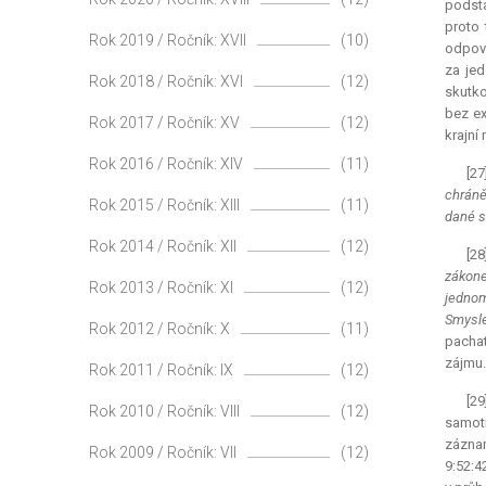
podsta
proto
Rok 2019 / Ročník: XVII
(10)
odpoví
za jed
Rok 2018 / Ročník: XVI
(12)
skutko
bez ex
Rok 2017 / Ročník: XV
(12)
krajní
Rok 2016 / Ročník: XIV
(11)
[27
chráně
Rok 2015 / Ročník: XIII
(11)
dané si
Rok 2014 / Ročník: XII
(12)
[28
zákone
Rok 2013 / Ročník: XI
(12)
jednom
Smysl
Rok 2012 / Ročník: X
(11)
pacha
zájmu.
Rok 2011 / Ročník: IX
(12)
[29
Rok 2010 / Ročník: VIII
(12)
samotn
záznam
Rok 2009 / Ročník: VII
(12)
9:52:4