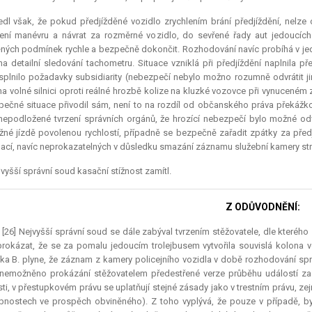
dl však, že pokud předjížděné vozidlo zrychlením brání předjíždění, nelze
ení manévru a návrat za rozměrné vozidlo, do sevřené řady aut jedoucích 
ých podmínek rychle a bezpečně dokončit. Rozhodování navíc probíhá v jed
 na detailní sledování tachometru. Situace vzniklá při předjíždění naplnila p
splnilo požadavky subsidiarity (nebezpečí nebylo možno rozumně odvrátit ji
 na volné silnici oproti reálné hrozbě
kolize
na kluzké vozovce při vynuceném zař
ečné situace přivodil sám, není to na rozdíl od občanského práva překáž
nepodložené tvrzení správních orgánů, že hrozící nebezpečí bylo možné od
né jízdě povolenou rychlostí, případně se bezpečně zařadit zpátky za předj
ací, navíc neprokazatelných v důsledku smazání záznamu služební kamery str
vyšší správní soud kasační stížnost zamítl.
Z ODŮVODNĚNÍ:
 [26] Nejvyšší správní soud se dále zabýval tvrzením stěžovatele, dle které
rokázat, že se za pomalu jedoucím trolejbusem vytvořila souvislá kolona 
íka B. plyne, že záznam z kamery policejního vozidla v době rozhodování sprá
nemožněno prokázání stěžovatelem předestřené verze průběhu událostí za 
sti, v přestupkovém právu se uplatňují stejné zásady jako v trestním právu, 
nostech ve prospěch obviněného). Z toho vyplývá, že pouze v případě, by