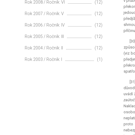
v průb
Rok 2008 / Ročník: VI
(12)
překon
jedouc
Rok 2007 / Ročník: V
(12)
předjíž
shrnou
Rok 2006 / Ročník: IV
(12)
příčin
Rok 2005 / Ročník: III
(12)
[30
způsob
Rok 2004 / Ročník: II
(12)
(viz b
Rok 2003 / Ročník: I
(1)
předje
překro
spatřo
[31
důvodu
uvádí ž
zaútoč
Naklad
osobou
neplat
proto
nebezp