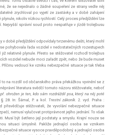
névru. Tomu ostatně svědčí i čas, ve kterém stěžovatel stihl
ejmé, že se nejednalo o žádné soupeření ze strany vedle něj
datelně zrychloval po vyjetí ze zastávky a v době zahájení
ě plynule, nikoliv nízkou rychlostí. Celý proces předjíždění lze
. Nejvyšší správní soud proto nespatřuje v jízdě trolejbusu
y v době předjíždění odpovídaly tvrzenému dešti, který mohl
m se pohybovala řada vozidel v nedostatečných rozestupech
iž relativně plynule. Přesto se stěžovatel rozhodl trolejbus
oucích vozidel nebude moci zařadit zpět, nebo že bude muset
 Příčinu vedoucí ke vzniku nebezpečné situace je tak třeba
ení to na rozdíl od občanského práva překážkou vyvinění se z
tněprávní literatura svědčí tomuto názoru stěžovatele, neboť
. ohrožen je ten, kdo sám rozdráždil psa, který na něj poté
. § 28. In: Šámal, P. a kol.
Trestní zákoník
. 2. vyd. Praha :
ud přisvědčuje stěžovateli, že vyvolání nebezpečné situace
pečí, nemusí vylučovat protiprávnost jejího jednání. To však
ti. Musí být šetřeno její podstaty a smyslu. Krajní nouze se
u situaci úmyslně. Pakliže jednající osoba se vznikem
 nebezpečné situace vysoce pravděpodobný a jednající osoba