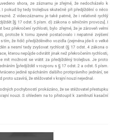
ylo uvedeno shora, ze záznamu je zřejmé, že nedocházelo k
. I pokud by tedy trolejbus skutečně při předjíždění o něco
ýrazné. Z videozáznamu je také patrné, že i relativně rychlý
íždět [§ 17 odst. 5 písm. d) zákona o silničním provozu]. I
bez překročení rychlosti, bylo zřejmé, že je zároveň velmi
i, protože k tomu zjevně postačovalo i nepatrné zvýšení
s tím, že řidič předjížděného vozidla (zejména jde-li o velké
děn a nesmí tedy zvyšovat rychlost (§ 17 odst. 4 zákona o
ce, kterou nepůjde odvrátit jinak než překročením rychlosti,
mít možnost se vrátit za předjížděný trolejbus. Je proto
ednáním [předjížděl v rozporu s § 17 odst. 2 a odst. 5 písm.
dvráceno jedině spácháním dalšího protiprávního jednání, se
proto uzavírá, že stěžovatel v krajní nouzi nejednal.
ůvodných pochybností prokázáno, že se stěžovatel přestupku
ajní nouzi. S ohledem na to přistoupil k zamítnutí kasační