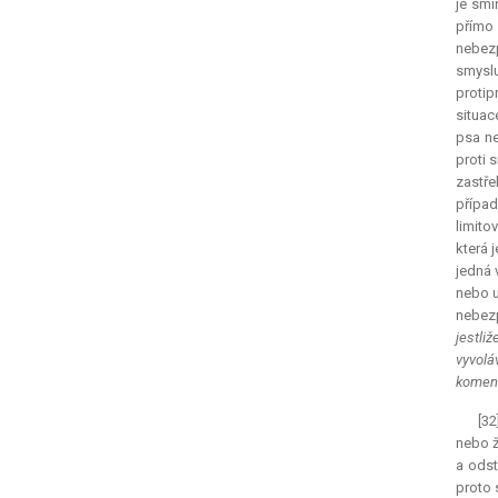
je smí
přímo 
nebezp
smyslu
protip
situac
psa ne
proti 
zastře
případ
limito
která 
jedná 
nebo u
nebezp
jestli
vyvolá
komen
[32
nebo ž
a odst
proto 