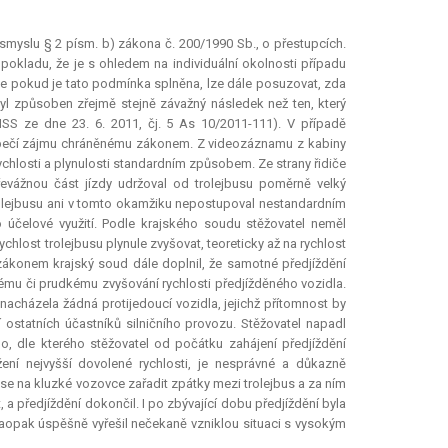
 smyslu § 2 písm. b) zákona č. 200/1990 Sb., o přestupcích.
pokladu, že je s ohledem na individuální okolnosti případu
e pokud je tato podmínka splněna, lze dále posuzovat, zda
byl způsoben zřejmě stejně závažný následek než ten, který
NSS ze dne 23. 6. 2011, čj. 5 As 10/2011-111). V případě
ezpečí zájmu chráněnému zákonem. Z videozáznamu z kabiny
rychlosti a plynulosti standardním způsobem. Ze strany řidiče
řevážnou část jízdy udržoval od trolejbusu poměrně velký
č trolejbusu ani v tomto okamžiku nepostupoval nestandardním
 účelové využití. Podle krajského soudu stěžovatel neměl
hlost trolejbusu plynule zvyšovat, teoreticky až na rychlost
ákonem krajský soud dále doplnil, že samotné předjíždění
nému či prudkému zvyšování rychlosti předjížděného vozidla.
acházela žádná protijedoucí vozidla, jejichž přítomnost by
 ostatních účastníků silničního provozu. Stěžovatel napadl
o, dle kterého stěžovatel od počátku zahájení předjíždění
žení nejvyšší dovolené rychlosti, je nesprávné a důkazně
se na kluzké vozovce zařadit zpátky mezi trolejbus a za ním
a předjíždění dokončil. I po zbývající dobu předjíždění byla
naopak úspěšně vyřešil nečekaně vzniklou situaci s vysokým