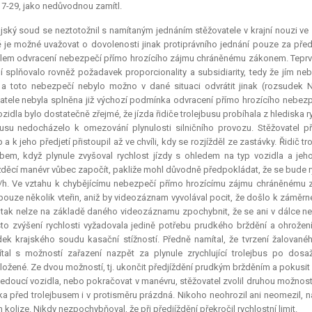
7-29, jako nedůvodnou zamítl.
jský soud se neztotožnil s namítaným jednáním stěžovatele v krajní nouzi ve
 je možné uvažovat o dovolenosti jinak protiprávního jednání pouze za před
ílem odvracení nebezpečí přímo hrozícího zájmu chráněnému zákonem. Teprv
í splňovalo rovněž požadavek proporcionality a subsidiarity, tedy že jím ne
, a toto nebezpečí nebylo možno v dané situaci odvrátit jinak (rozsudek 
atele nebyla splněna již výchozí podmínka odvracení přímo hrozícího neb
ozidla bylo dostatečně zřejmé, že jízda řidiče trolejbusu probíhala z hlediska 
busu nedocházelo k omezování plynulosti silničního provozu. Stěžovatel p
 a k jeho předjetí přistoupil až ve chvíli, kdy se rozjížděl ze zastávky. Řidi
em, když plynule zvyšoval rychlost jízdy s ohledem na typ vozidla a jeho
žděcí manévr vůbec započít, pakliže mohl důvodně předpokládat, že se bude ryc
h. Ve vztahu k chybějícímu nebezpečí přímo hrozícímu zájmu chráněnému z
 pouze několik vteřin, aniž by videozáznam vyvolával pocit, že došlo k záměr
 tak nelze na základě daného videozáznamu zpochybnit, že se ani v dálce nen
to zvýšení rychlosti vyžadovala jedině potřebu prudkého brždění a ohrožení
ek krajského soudu kasační stížností. Předně namítal, že tvrzení žalovanéh
tal s možností zařazení nazpět za plynule zrychlující trolejbus po dosa
ožené. Ze dvou možností, tj. ukončit předjíždění prudkým bržděním a pokusit 
jedoucí vozidla, nebo pokračovat v manévru, stěžovatel zvolil druhou možnost, 
a před trolejbusem i v protisměru prázdná. Nikoho neohrozil ani neomezil, 
em
kolize
. Nikdy nezpochybňoval, že při předjíždění překročil rychlostní limit.