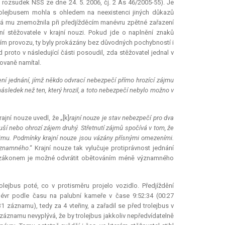
. rozsudek NSS ze dne 24. 5. 2006, čj. 2 As 46/2005-55). Je
rolejbusem mohla s ohledem na neexistenci jiných důkazů
která mu znemožnila při předjížděcím manévru zpětné zařazení
ní stěžovatele v krajní nouzi. Pokud jde o naplnění znaků
ním provozu, ty byly prokázány bez důvodných pochybností i
proto v následující části posoudil, zda stěžovatel jednal v
kovaně namítal.
ní jednání, jímž někdo odvrací nebezpečí přímo hrozící zájmu
ledek než ten, který hrozil, a toto nebezpečí nebylo možno v
ajní nouze uvedl, že „[k]
rajní nouze je stav nebezpečí pro dva
ší nebo ohrozí zájem druhý. Střetnutí zájmů spočívá v tom, že
mu. Podmínky krajní nouze jsou vázány přísnými omezeními.
ýznamného
.“ Krajní nouze tak vylučuje protiprávnost jednání
o zákonem je možné odvrátit obětováním méně významného
lejbus poté, co v protisměru projelo vozidlo. Předjíždění
anévr podle času na palubní kameře v čase 9:52:34 (00:27
 záznamu), tedy za 4 vteřiny, a zařadil se před trolejbus v
 záznamu nevyplývá, že by trolejbus jakkoliv nepředvídatelně