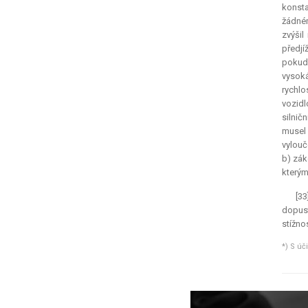
konsta
žádném
zvýšil
předjí
pokud 
vysoká
rychlo
vozidl
silnič
musel 
vylouč
b) zák
kterým
[33
dopust
stížnos
*) S úč