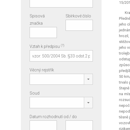
15/201
Kra
Spisová
Sbírkové číslo
Předně
značka
jeho c
jednán
hrozil
stěžov
(?)
Vztah k předpisu
jeho v
trolej
odstup
způsob
Věcný rejstřík
předjí
50 km/
trvalo
Stejně
Soud
na mís
rozsud
nepočí
nepodl
Datum rozhodnutí od / do
těsně 
vozovk
rizik