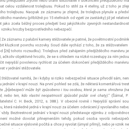
ěhu předjíždění zrychlil nebo bránil stěžovateli v dokončení předjížděcího ma
at celou vzdálenost trolejbusu. Pokud to stihl za 4 vteřiny, už z toho je zř
ího trolejbusu. Naopak ze záznamu je zřejmé, že trolejbus plynule a předví
děcího manévru (přibližně po 15 vteřinách od vyjetí ze zastávky) již jel relativn
t jako zcela běžný proces předjetí bez jakýchkoliv zjevných nestandardností
u vzniku hrozby bezprostředního nebezpečí.
] Ze záznamu z palubní kamery stěžovatele je patrné, že povětrnostní podmínk
it kluzkost povrchu vozovky. Soud dále vychází z toho, že za stěžovatele
od [26] tohoto rozsudku). Trolejbus před zahájením předjížděcího manévru jel j
t, ačkoliv objektivně hrozilo, že se s ohledem na nízké rozestupy za ním jed
čit nejvyšší povolenou rychlost za účelem dokončení předjížděcího manévru.
vat v jednání stěžovatele.
] Stěžovatel namítá, že i kdyby si riziko nebezpečné situace přivodil sám, n
 jednání v krajní nouzi. Na první pohled se zdá, že některá komentářová tres
e „[n]
ebezpečí může být způsobeno i tou osobou, která je sama ohrožena (např
il, nebo ten, kdo vlastní neopatrností způsobil požár své chaty)
.“ (Šámal, P
atelství C. H. Beck, 2012, s. 388.). V obecné rovině i Nejvyšší správní so
, která následně jedná v krajní nouzi za účelem odvrácení jí vyvolaného nebez
í vždy. Beztrestnost jednání v krajní nouzi představuje výjimku z odpovědnos
 není možné dovolat přinejmenším tehdy, pokud osoba vyvolá nebezpečno
ečné situace výslovně počítá a chce ji vyvolat (úmysl přímý), nebo je vznik