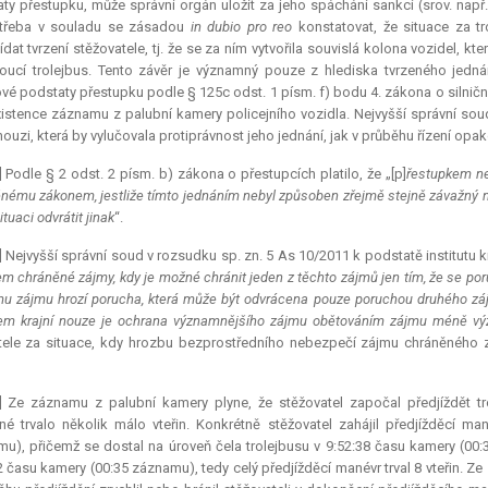
ty přestupku, může správní orgán uložit za jeho spáchání sankci (srov. např
 třeba v souladu se zásadou
in dubio pro reo
konstatovat, že situace za t
dat tvrzení stěžovatele, tj. že se za ním vytvořila souvislá kolona vozidel, 
oucí trolejbus. Tento závěr je významný pouze z hlediska tvrzeného jedná
vé podstaty přestupku podle § 125c odst. 1 písm. f) bodu 4. zákona o silnič
istence záznamu z palubní kamery policejního vozidla. Nejvyšší správní soud 
 nouzi, která by vylučovala protiprávnost jeho jednání, jak v průběhu řízení opa
] Podle § 2 odst. 2 písm. b) zákona o přestupcích platilo, že „[p]
řestupkem ne
nému zákonem, jestliže tímto jednáním nebyl způsoben zřejmě stejně závažný nás
tuaci odvrátit jinak
“.
] Nejvyšší správní soud v rozsudku sp. zn. 5 As 10/2011 k podstatě institutu kr
m chráněné zájmy, kdy je možné chránit jeden z těchto zájmů jen tím, že se poru
u zájmu hrozí porucha, která může být odvrácena pouze poruchou druhého záj
em krajní nouze je ochrana významnějšího zájmu obětováním zájmu méně v
tele za situace, kdy hrozbu bezprostředního nebezpečí zájmu chráněnéh
] Ze záznamu z palubní kamery plyne, že stěžovatel započal předjíždět tro
é trvalo několik málo vteřin. Konkrétně stěžovatel zahájil předjížděcí m
u), přičemž se dostal na úroveň čela trolejbusu v 9:52:38 času kamery (00:31
2 času kamery (00:35 záznamu), tedy celý předjížděcí manévr trval 8 vteřin. Ze