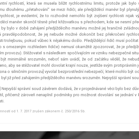
ntní rychlostí, která se musela blížit rychlostnímu limitu, protože jak b
u dlouhému „přetahování“ se mezi řidiči, ale předjížděcí manévr byl plynulý
 rychlost, je evidentní, že to rozhodně nemohlo být zvýšení rychlosti nijak v
žděcí manévr skončil těsně před křižovatkou s přechodem, kde se nesmí předj
by bylo v době zahájení předjížděcího manévru možné jej hraničně zvládnout 
 pravděpodobnost, že jej nebude možné dokončit bez překročení rychlost
sti trolejbusu, pokud vůbec k nějakému došlo. Předjíždějící řidič musí počítat 
o s omezeným rozhledem řidiče) nemusí okamžitě zpozorovat, že je předjíž
ním provozu). Stěžovatel s následkem spočívajícím ve vzniku nebezpečné situa
být minimálně srozuměn, neboť sám uvádí, že od začátku věděl, že nebude 
eno, aby se stěžovatel mohl dovolat krajní nouze, jestliže svým protiprávním j
ona o silničním provozu] vyvolal bezprostřední nebezpečí, které mohlo být o
 byl již před zahájením předjížděcího manévru srozuměn. Nejvyšší správní soud 
] Nejvyšší správní soud závěrem dodává, že v projednávané věci bylo bez d
il, přičemž zároveň nenaplnil podmínky pro možnost dovolání se jednání v kr
ti.
inností od 1. 7. 2017 zrušen zákonem č. 250/2016 Sb.