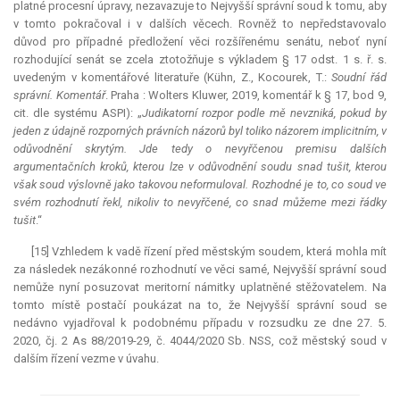
platné procesní úpravy, nezavazuje to Nejvyšší správní soud k tomu, aby
v tomto pokračoval i v dalších věcech. Rovněž to nepředstavovalo
důvod pro případné předložení věci rozšířenému senátu, neboť nyní
rozhodující senát se zcela ztotožňuje s výkladem § 17 odst. 1 s. ř. s.
uvedeným v komentářové literatuře (Kühn, Z., Kocourek, T.:
Soudní řád
správní. Komentář
. Praha : Wolters Kluwer, 2019, komentář k § 17, bod 9,
cit. dle systému ASPI): „
Judikatorní rozpor podle mě nevzniká, pokud by
jeden z údajně rozporných právních názorů byl toliko názorem implicitním, v
odůvodnění skrytým. Jde tedy o nevyřčenou premisu dalších
argumentačních kroků, kterou lze v odůvodnění soudu snad tušit, kterou
však soud výslovně jako takovou neformuloval. Rozhodné je to, co soud ve
svém rozhodnutí řekl, nikoliv to nevyřčené, co snad můžeme mezi řádky
tušit
.“
[15] Vzhledem k vadě řízení před městským soudem, která mohla mít
za následek nezákonné rozhodnutí ve věci samé, Nejvyšší správní soud
nemůže nyní posuzovat
meritorní
námitky uplatněné stěžovatelem. Na
tomto místě postačí poukázat na to, že Nejvyšší správní soud se
nedávno vyjadřoval k podobnému případu v rozsudku ze dne 27. 5.
2020, čj. 2 As 88/2019-29, č. 4044/2020 Sb. NSS, což městský soud v
dalším řízení vezme v úvahu.