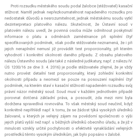
Proti rozsudku městského soudu podal žalobce (stěžovatel) kasační
stížnost. Namítl jednak nepřezkoumatelnost napadeného rozsudku pro
nedostatek důvodů a nesrozumitelnost, jednak městskému soudu vytkl
dezinterpretaci platového nálezu. Skutečnost, že Ústavní soud v
platovém nálezu uvedl, že povinná osoba může odmítnout poskytnutí
informace o platu a odměnách zaměstnance při splnění čtyř
specifikovaných podmínek, však podle stěžovatele neznamená, že i při
jejich nenaplnění nemusí již provádět test proporcionality, při kterém
vyhodnotí i konkrétní okolnosti daného případu. Z obsahu platového
nálezu Ústavního soudu (ale také z následné judikatury, např. z nálezu IV.
ÚS 1200/16 ze dne 3. 4. 2016) je podle stěžovatele zřejmé, že je vždy
nutno provést detailní test proporcionality, který zohlední konkrétní
okolnosti případu a neomezí se pouze na posouzení naplnění čtyř
podmínek, na kterém staví v kasační stížností napadeném rozsudku svůj
právní názor městský soud. Soud musí v každém jednotlivém případě
porovnat dotčená základní práva, a posoudit, zda mezi nimi byla
dodržena spravedlivá rovnováha. To však městský soud neučinil, když
konkrétně nepřihlédl např. k tomu, že se žádost týká vysokých úředníků
žalované, u kterých je veřejný zájem na povědomí společnosti o výši
jejich platů vyšší než např. u běžných úředníků obecního úřadu, a že již v
minulosti vznikly určité pochybnosti o efektivitě vynakládání veřejných
prostředků těmto vysokým úředníkům, jak bylo popsáno v žalobě.