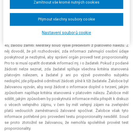
Zamítnout vše kromě nutných cookies
případě je třeba provádět test proporcionality mezi právem na informaci
a právem na soukromí. Pozice v žádosti o informace uvedených
zaměstnanců žalované spadají do kategorie zaměstnanců, o jejichž
Přijmout všechny soubory cookie
platu a dalších odměnách se informace poskytují, protože se jedná o
vrcholné úřednické pozice.
Nastavení souborů cookie
Městský soud v Praze rozsudkem ze dne 5. 5. 2020, čj. 3 A 184/2018-
45, žalobu zamítl. Městský soud vyšel především z platového nálezu. Z
něj dovodil, že při rozhodování, zda informaci zahrnující osobní údaje
poskytnout je nezbytné, aby správní orgán provedl test proporcionality.
Pro to si musí opatřit dostatek informací mj. i o žadateli. Pokud z podané
žádosti nelze seznat, zda žadatel splňuje všechna kritéria stanovená
platovým nálezem, a žadatel ji ani po výzvě povinného subjektu
nedoplní, jde případné odmítnutí žádosti plně k tíži žadatele. Žalobce byl
žalovanou vyzván, aby svoji žádost o informace doplnil o tvrzení, jakým
způsobem naplňuje kritéria stanovená v platovém nálezu. Žalobce měl
sdělit, jakým způsobem by poskytnutá informace měla přispět k diskuzi
o věcech veřejného zájmu, v čem by měl veřejný zájem na zveřejnění
platů vedoucích zaměstnanců žalované spočívat. Žalobce však tyto
informace potřebné pro provedení testu proporcionality nesdělil. Soud
se proto ztotožnil se žalovanou, že nemohla spolehlivě provést test
proporcionality.