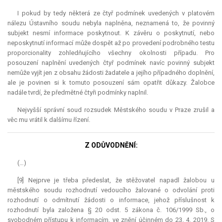
I pokud by tedy některá ze čtyř podmínek uvedených v platovém
nálezu Ústavního soudu nebyla naplněna, neznamená to, že povinný
subjekt nesmí informace poskytnout. K závěru o poskytnutí, nebo
neposkytnutí informací může dospět až po provedení podrobného testu
proporcionality zohledňujícího všechny okolnosti případu. Pro
posouzení naplnění uvedených čtyř podmínek navíc povinný subjekt
nemůže vyjít jen z obsahu žádosti žadatele a jejího případného doplnění,
ale je povinen si k tomuto posouzení sám opatřit důkazy. Žalobce
nadále tvrdí, že předmětné čtyři podmínky naplnil.
Nejvyšší správní soud rozsudek Městského soudu v Praze zrušil a
věc mu vrátil k dalšímu řízení.
Z ODŮVODNĚNÍ:
(…)
[9] Nejprve je třeba předeslat, že stěžovatel napadl žalobou u
městského soudu rozhodnutí vedoucího žalované o odvolání proti
rozhodnutí o odmítnutí žádosti o informace, jehož příslušnost k
rozhodnutí byla založena § 20 odst. 5 zákona č. 106/1999 Sb., o
svobodném přístupu k informacím, ve znění účinném do 23. 4. 2019. S