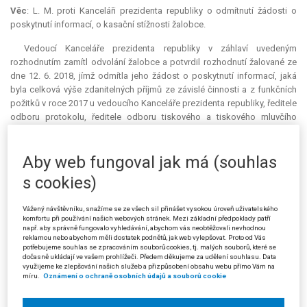
Věc
: L. M. proti Kanceláři prezidenta republiky o odmítnutí žádosti o
poskytnutí informací, o kasační stížnosti žalobce.
Vedoucí Kanceláře prezidenta republiky v záhlaví uvedeným
rozhodnutím zamítl odvolání žalobce a potvrdil rozhodnutí žalované ze
dne 12. 6. 2018, jímž odmítla jeho žádost o poskytnutí informací, jaká
byla celková výše zdanitelných příjmů ze závislé činnosti a z funkčních
požitků v roce 2017 u vedoucího Kanceláře prezidenta republiky, ředitele
odboru protokolu, ředitele odboru tiskového a tiskového mluvčího
prezidenta republiky, ředitele odboru legislativy a práva a ředitele
odboru zahraničního.
Aby web fungoval jak má (souhlas
Žalobce podal proti uvedenému rozhodnutí žalobu, v níž namítal, že
s cookies)
rozhodnutí žalované se zcela účelově zaměřuje pouze na hledání
důvodů, proč informace neposkytnout. Nález Ústavního osudu ze dne
17. 10. 2017, sp. zn. IV. ÚS 1378/16 (dále též „platový nález“), přitom
Vážený návštěvníku, snažíme se ze všech sil přinášet vysokou úroveň uživatelského
komfortu při používání našich webových stránek. Mezi základní předpoklady patří
rozhodně nelze interpretovat tak, že informace o platech a odměnách
např. aby správně fungovalo vyhledávání, abychom vás neobtěžovali nevhodnou
veřejnosti nepřísluší, pouze pro povinný subjekt stanoví povinnost
reklamou nebo abychom měli dostatek podnětů, jak web vylepšovat. Proto od Vás
potřebujeme souhlas se zpracováním souborů cookies, tj. malých souborů, které se
poměřovat dotčená ústavní práva. Žalobce vyjádřil přesvědčení, že
dočasně ukládají ve vašem prohlížeči. Předem děkujeme za udělení souhlasu. Data
veškeré podmínky pro poskytnutí informace jsou splněny. Žalobce
využijeme ke zlepšování našich služeb a přizpůsobení obsahu webu přímo Vám na
míru.
Oznámení o ochraně osobních údajů a souborů cookie
nesouhlasí s názorem žalované, že po vydání platového nálezu již nelze
vycházet z rozsudků Nejvyššího správního soudu sp. zn. 5 As 57/2010 a
8 As 55/2012. Jediná změna spočívá v tom, že v každém jednotlivém