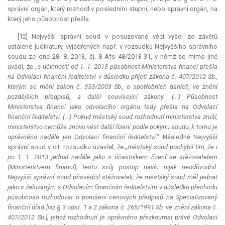
správní orgán, který rozhodl v posledním stupni, nebo správní orgán, na
který jeho působnost přešla.
[12] Nejvyšší správní soud v posuzované věci vyšel ze závěrů
ustálené judikatury, vyjádřených např. v rozsudku Nejvyššího správního
soudu ze dne 28. 8. 2013, čj. 8 Afs 48/2013-31, v němž se mimo jiné
uvádí, že „
s účinností od 1. 1. 2013 působnost Ministerstva financí přešla
na Odvolací finanční ředitelství v důsledku přijetí zákona č. 407/2012 Sb.,
kterým se mění zákon č. 353/2003 Sb., o spotřebních daních, ve znění
pozdějších předpisů, a další související zákony. (…) Působnost
Ministerstva financí jako odvolacího orgánu tedy přešla na Odvolací
finanční ředitelství. (…) Pokud městský soud rozhodnutí ministerstva zruší,
ministerstvo nemůže znovu vést další řízení podle pokynu soudu, k tomu je
oprávněno nadále jen Odvolací finanční ředitelství
.“ Následně Nejvyšší
správní soud v cit. rozsudku uzavřel, že „
městský soud pochybil tím, že i
po 1. 1. 2013 jednal nadále jako s účastníkem řízení se stěžovatelem
(Ministerstvem financí), tento svůj postup navíc nijak neodůvodnil.
Nejvyšší správní soud přisvědčil stěžovateli, že městský soud měl jednat
jako s žalovaným s Odvolacím finančním ředitelstvím v důsledku přechodu
působnosti rozhodovat o porušení cenových předpisů na Specializovaný
finanční úřad [viz § 3 odst. 1 a 2 zákona č. 265/1991 Sb. ve znění zákona č.
407/2012 Sb.], jehož rozhodnutí je oprávněno přezkoumat právě Odvolací