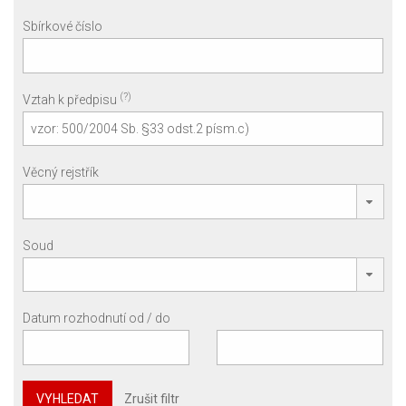
Sbírkové číslo
(?)
Vztah k předpisu
Věcný rejstřík
Soud
Datum rozhodnutí od / do
VYHLEDAT
Zrušit filtr