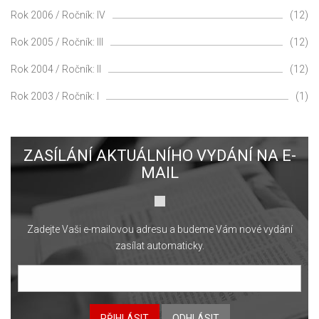
Rok 2006 / Ročník: IV
(12)
Rok 2005 / Ročník: III
(12)
Rok 2004 / Ročník: II
(12)
Rok 2003 / Ročník: I
(1)
ZASÍLÁNÍ AKTUÁLNÍHO VYDÁNÍ NA E-
MAIL
Zadejte Vaši e-mailovou adresu a budeme Vám nové vydání
zasílat automaticky.
PŘIHLÁSIT
ODHLÁSIT