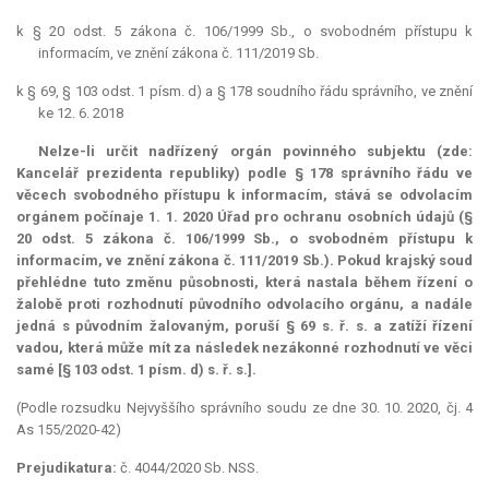
k § 20 odst. 5 zákona č. 106/1999 Sb., o svobodném přístupu k
informacím, ve znění zákona č. 111/2019 Sb.
k § 69, § 103 odst. 1 písm. d) a § 178 soudního řádu správního, ve znění
ke 12. 6. 2018
Nelze-li určit nadřízený orgán povinného subjektu (zde:
Kancelář prezidenta republiky) podle § 178 správního řádu ve
věcech svobodného přístupu k informacím, stává se odvolacím
orgánem počínaje 1. 1. 2020 Úřad pro ochranu osobních údajů (§
20 odst. 5 zákona č. 106/1999 Sb., o svobodném přístupu k
informacím, ve znění zákona č. 111/2019 Sb.). Pokud krajský soud
přehlédne tuto změnu působnosti, která nastala během řízení o
žalobě proti rozhodnutí původního odvolacího orgánu, a nadále
jedná s původním žalovaným, poruší § 69 s. ř. s. a zatíží řízení
vadou, která může mít za následek nezákonné rozhodnutí ve věci
samé [§ 103 odst. 1 písm. d) s. ř. s.].
(Podle rozsudku Nejvyššího správního soudu ze dne 30. 10. 2020, čj. 4
As 155/2020-42)
Prejudikatura:
č. 4044/2020 Sb. NSS.