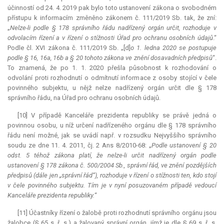
účinností od 24. 4. 2019 pak bylo toto ustanovení zákona o svobodném
přístupu k informacím změněno zákonem č. 111/2019 Sb. tak, že zní:
„
Nelze-li podle § 178 správního řádu nadřízený orgán určit, rozhoduje v
odvolacím řízení a v řízení o stížnosti Úřad pro ochranu osobních údajů
.“
Podle čl. XVI zákona č. 111/2019 Sb. „[d]
o 1. ledna 2020 se postupuje
podle § 16, 16a, 16b a § 20 tohoto zákona ve znění dosavadních předpisů
“.
To znamená, že po 1. 1. 2020 přešla působnost k rozhodování o
odvolání proti rozhodnutí o odmítnutí informace z osoby stojící v čele
povinného subjektu, u nějž nelze nadřízený orgán určit dle § 178
správního řádu, na Úřad pro ochranu osobních údajů.
[10] V případě Kanceláře prezidenta republiky se právě jedná o
povinnou osobu, u níž určení nadřízeného orgánu dle § 178 správního
řádu není možné, jak se uvádí např. v rozsudku Nejvyššího správního
soudu ze dne 11. 4. 2011, čj. 2 Ans 8/2010-68: „
Podle ustanovení § 20
odst. 5 téhož zákona platí, že nelze-li určit nadřízený orgán podle
ustanovení § 178 zákona č. 500/2004 Sb., správní řád, ve znění pozdějších
předpisů (dále jen „správní řád“), rozhoduje v řízení o stížnosti ten, kdo stojí
v čele povinného subjektu. Tím je v nyní posuzovaném případě vedoucí
Kanceláře prezidenta republiky.
“
[11] Účastníky řízení o žalobě proti rozhodnutí správního orgánu jsou
žalobce (§ 65 s. ř. s.) a žalovaný správní orgán, jímž je dle § 69 s. ř. s.