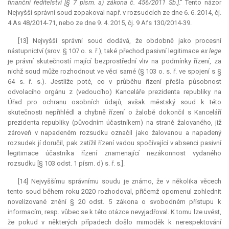
finanční ředitelství [§ 7 písm. a) zákona č. 456/2011 Sb.]
.“ Tento názor
Nejvyšší správní soud zopakoval např. v rozsudcích ze dne 6. 6. 2014, čj.
4 As 48/2014-71, nebo ze dne 9. 4. 2015, čj. 9 Afs 130/2014-39.
[13] Nejvyšší správní soud dodává, že obdobně jako procesní
nástupnictví (srov. § 107 o. s. ř.), také přechod pasivní legitimace
ex lege
je právní skutečností mající bezprostřední vliv na podmínky řízení, za
nichž soud může rozhodnout ve věci samé (§ 103 o. s. ř. ve spojení s §
64 s. ř. s.). Jestliže poté, co v průběhu řízení přešla působnost
odvolacího orgánu z (vedoucího) Kanceláře prezidenta republiky na
Úřad pro ochranu osobních údajů, avšak městský soud k této
skutečnosti nepřihlédl a chybně řízení o žalobě dokončil s Kanceláří
prezidenta republiky (původním účastníkem) na straně žalovaného, již
zároveň v napadeném rozsudku označil jako žalovanou a napadený
rozsudek jí doručil, pak zatížil řízení vadou spočívající v absenci pasivní
legitimace účastníka řízení znamenající nezákonnost vydaného
rozsudku [§ 103 odst. 1 písm. d) s. ř. s.].
[14] Nejvyššímu správnímu soudu je známo, že v několika věcech
tento soud během roku 2020 rozhodoval, přičemž opomenul zohlednit
novelizované znění § 20 odst. 5 zákona o svobodném přístupu k
informacím, resp. vůbec se k této otázce nevyjadřoval. K tomu lze uvést,
že pokud v některých případech došlo mimoděk k nerespektování