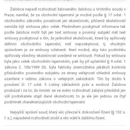
Žalobce napadl rozhodnutí žalovaného žalobou u Vrchního soudu v
Praze; namítal, že za obchodní tajemství je možné podle § 17 odst. 1
obchodního zákoníku považovat jen skutečnosti, přičemž skutečností
nemůže být smlouva jako celek. Předmětem poskytnutí informace tak
podle žalobce mohl být jen text smlouvy a povinný subjekt měl text
smlouvy poskytnout s tím, že jednotlivé skutečnosti, které by splňovaly
definici obchodního tajemství, měl neposkytnout, tj. vhodným
způsobem je ze smlouvy odstranit. Není možné, aby tuto podmínku
splňovaly všechny skutečnosti uvedené ve smlouvě. Pokud by smlouva
byla jako celek obchodním tajemstvím, pak by při uplatnění § 9 odst. 1
zákona č. 106/1999 Sb. byla fakticky znemožněna jakákoli kontrola
příslušného povinného subjektu ze strany veřejnosti ohledně smlouvy
uzavřené v režimu zákona o veřejných zakázkách. Tím by došlo k
porušení čl. 17 odst. 5 Listiny základních práv a svobod. Žalobce
poukázal i na to, že ministr se ve svém rozhodnutí zabývá převážně jen
vůlí podnikatele utajit dané skutečnosti; to je ale jen jednou ze čtyř
podmínek charakterizujících obchodní tajemství.
Nejvyšší správní soud, který věc převzal k dokončení řízení (§ 132 s.
ř. s.), napadené rozhodnutí zrušil a věc vrátil k dalšímu řízení.