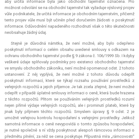
aby určitá informace byla jako obchodní tajemství označena. Pro
možnost odvolání se na obchodní tajemství tak vyžaduje výslovný projev
vůle podnikatele, že určitá informace je obchodním tajemstvím, přičemž
tento projev vůle musí být učiněn před doručením žádosti o poskytnutí
informace. Odůvodnění napadeného rozhodnutí však o této skutečnosti
neobsahuje žádný údaj.
Stejně je důvodná námitka, že není možné, aby bylo odepřeno
poskytnutí informací o celém obsahu uvedené smlouvy s odkazem na
ochranu obchodního tajemství podle § 9 zákona č. 106/1999 Sb. I kdyby
veškeré údaje splňovaly podmínky pro existenci obchodního tajemství
ve smyslu obchodního zákoníku, není možné opomenout odst. 2 tohoto
ustanovení. Z něj vyplývá, že není možné z tohoto důvodu odepřít
poskytnutí informací, které se týkají rozsahu používání prostředků z
veřejných rozpočtů a jejich příjemce. Je tak zcela zřejmé, že není možné
odepřít v případě úplatné smlouvy informaci o ceně, která bude hrazena
z těchto rozpočtů. Přitom se používáním veřejných prostředků rozumí
nejen přímé výdaje veřejných rozpočtů, ale i prominutí plateb, které by
jinak byly příjmem těchto rozpočtů. Smyslem úpravy § 9 odst. 2 je
umožnit veřejnou kontrolu hospodaření s veřejnými prostředky. Jelikož
samotná informace o ceně nevypovídá o tomto způsobu hospodaření,
je nutné společně s ní vždy poskytnout alespoň rámcovou informaci o
předmětu plnění, za něž se cena poskytuje. Přípustná míra „rámcovosti“