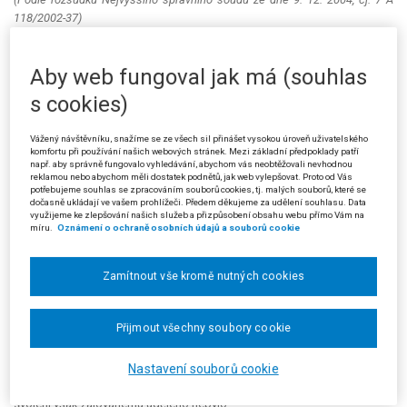
118/2002-37)
Prejudikatura:
Soudní
judikatura
ve věcech správních č. 857/2001.
Aby web fungoval jak má (souhlas
Věc:
Mgr. Jiří H. v P. proti Ministerstvu dopravy a spojů o poskytnutí
s cookies)
informací.
Ministr dopravy a spojů rozhodnutím ze dne 1. 8. 2002 zamítl rozklad
Vážený návštěvníku, snažíme se ze všech sil přinášet vysokou úroveň uživatelského
žalobce proti fiktivnímu rozhodnutí Ministerstva dopravy a spojů, kterým
komfortu při používání našich webových stránek. Mezi základní předpoklady patří
např. aby správně fungovalo vyhledávání, abychom vás neobtěžovali nevhodnou
byla zamítnuta žalobcova žádost o poskytnutí informace ve věci
reklamou nebo abychom měli dostatek podnětů, jak web vylepšovat. Proto od Vás
zveřejnění smlouvy o dílo uzavřené dne 25. 6. 2002 mezi Českou
potřebujeme souhlas se zpracováním souborů cookies, tj. malých souborů, které se
republikou a akciovou společností H. a smluv souvisejících, jejímž
dočasně ukládají ve vašem prohlížeči. Předem děkujeme za udělení souhlasu. Data
využijeme ke zlepšování našich služeb a přizpůsobení obsahu webu přímo Vám na
předmětem je stavba „Dálnice D 47“. V odůvodnění svého rozhodnutí
míru.
Oznámení o ochraně osobních údajů a souborů cookie
ministr uvedl, že smlouva je jako celek (včetně smluv souvisejících)
obchodním tajemstvím, a vztahuje se na ni tedy ustanovení § 9 odst. 1
zákona č. 106/1999 Sb. Smlouva jako výsledek smluvního procesu může
Zamítnout vše kromě nutných cookies
být přitom obchodním tajemstvím jako celek; nadto jsou předmětem
obchodního tajemství i jednotlivé skutečnosti ve smlouvě uvedené.
Přijmout všechny soubory cookie
Záleží tak na vůli podnikatele, jemuž právo z obchodního tajemství
náleží, zda mají být skutečnosti utajovány či ne a jaký způsob ochrany
zvolí. Podnikateli náleží i právo nakládat s obchodním tajemstvím,
Nastavení souborů cookie
přičemž toto právo zahrnuje i právo udělit svolení k jeho užití. Toto
svolení však žalovanému uděleno nebylo.