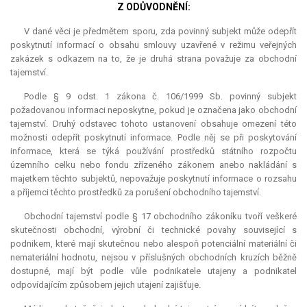
Z ODŮVODNĚNÍ:
V dané věci je předmětem sporu, zda povinný subjekt může odepřít
poskytnutí informací o obsahu smlouvy uzavřené v režimu veřejných
zakázek s odkazem na to, že je druhá strana považuje za obchodní
tajemství.
Podle § 9 odst. 1 zákona č. 106/1999 Sb. povinný subjekt
požadovanou informaci neposkytne, pokud je označena jako obchodní
tajemství. Druhý odstavec tohoto ustanovení obsahuje omezení této
možnosti odepřít poskytnutí informace. Podle něj se při poskytování
informace, která se týká používání prostředků státního rozpočtu
územního celku nebo fondu zřízeného zákonem anebo nakládání s
majetkem těchto subjektů, nepovažuje poskytnutí informace o rozsahu
a příjemci těchto prostředků za porušení obchodního tajemství.
Obchodní tajemství podle § 17 obchodního zákoníku tvoří veškeré
skutečnosti obchodní, výrobní či technické povahy související s
podnikem, které mají skutečnou nebo alespoň potenciální materiální či
nemateriální hodnotu, nejsou v příslušných obchodních kruzích běžně
dostupné, mají být podle vůle podnikatele utajeny a podnikatel
odpovídajícím způsobem jejich utajení zajišťuje.