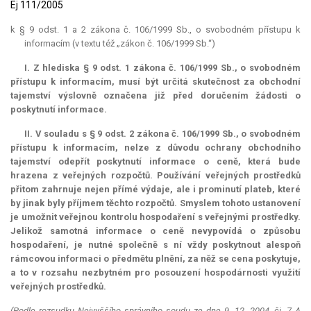
Ej 111/2005
k § 9 odst. 1 a 2 zákona č. 106/1999 Sb., o svobodném přístupu k
informacím (v textu též „zákon č. 106/1999 Sb.“)
I. Z hlediska § 9 odst. 1 zákona č. 106/1999 Sb., o svobodném
přístupu k informacím, musí být určitá skutečnost za obchodní
tajemství výslovně označena již před doručením žádosti o
poskytnutí informace.
II. V souladu s § 9 odst. 2 zákona č. 106/1999 Sb., o svobodném
přístupu k informacím, nelze z důvodu ochrany obchodního
tajemství odepřít poskytnutí informace o ceně, která bude
hrazena z veřejných rozpočtů. Používání veřejných prostředků
přitom zahrnuje nejen přímé výdaje, ale i prominutí plateb, které
by jinak byly příjmem těchto rozpočtů. Smyslem tohoto ustanovení
je umožnit veřejnou kontrolu hospodaření s veřejnými prostředky.
Jelikož samotná informace o ceně nevypovídá o způsobu
hospodaření, je nutné společně s ní vždy poskytnout alespoň
rámcovou informaci o předmětu plnění, za něž se cena poskytuje,
a to v rozsahu nezbytném pro posouzení hospodárnosti využití
veřejných prostředků.
(Podle rozsudku Nejvyššího správního soudu ze dne 9. 12. 2004, čj. 7 A