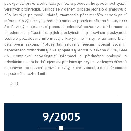
pak vychází právě z toho, zda je možné posoudit hospodárnost využití
veřejných prostředků. Jelikož se v daném případě jednalo o smlouvu o
dílo, která je pojmově úplatná, znamenalo přinejmenším neposkytnutí
informací o výši ceny a předmětu smlouvy porušení zákona č. 106/1999
Sb. Povinný subjekt musí posoudit jednotlivé požadované informace s
ohledem na přípustnost jejich poskytnutí a je povinen poskytnout
veškeré požadované informace, u kterých není zřejmé, že tomu brání
ustanovení zákona. Protože tak žalovaný neučinil, porušil vydáním
napadeného rozhodnutí § 4 ve spojení s § 9 odst. 2 zákona č. 106/1999
Sb. Komplexní neposkytnutí informací o předmětné smlouvě s
odvoláním na obchodní tajemství představuje z výše uvedených důvodů
nesprávné posouzení právní otázky, které způsobuje nezákonnost
napadeného rozhodnutí.
(ras)