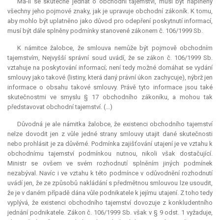
Má-li se skutečně jednat o obchodní tajemství, musí být naplněny
všechny jeho pojmové znaky, jak je upravuje obchodní zákoník. K tomu,
aby mohlo být uplatněno jako důvod pro odepření poskytnutí informací,
musí být dále splněny podmínky stanovené zákonem č. 106/1999 Sb.
K námitce žalobce, že smlouva nemůže být pojmově obchodním
tajemstvím, Nejvyšší správní soud uvádí, že se zákon č. 106/1999 Sb.
vztahuje na poskytování informací; není tedy možné domáhat se vydání
smlouvy jako takové (listiny, která daný právní úkon zachycuje), nýbrž jen
informace o obsahu takové smlouvy. Právě tyto informace jsou také
skutečnostmi ve smyslu § 17 obchodního zákoníku, a mohou tak
představovat obchodní tajemství. (...)
Důvodná je ale námitka žalobce, že existenci obchodního tajemství
nelze dovodit jen z vůle jedné strany smlouvy utajit dané skutečnosti
nebo prohlásit je za důvěrné. Podmínka zajišťování utajení je ve vztahu k
obchodnímu tajemství podmínkou nutnou, nikoli však dostačující.
Ministr se ovšem ve svém rozhodnutí splněním jiných podmínek
nezabýval. Navíc i ve vztahu k této podmínce v odůvodnění rozhodnutí
uvádí jen, že ze způsobů nakládání s předmětnou smlouvou lze usoudit,
že je v daném případě dána vůle podnikatele k jejímu utajení. Z toho tedy
vyplývá, že existenci obchodního tajemství dovozuje z konkludentního
jednání podnikatele. Zákon č. 106/1999 Sb. však v § 9 odst. 1 vyžaduje,