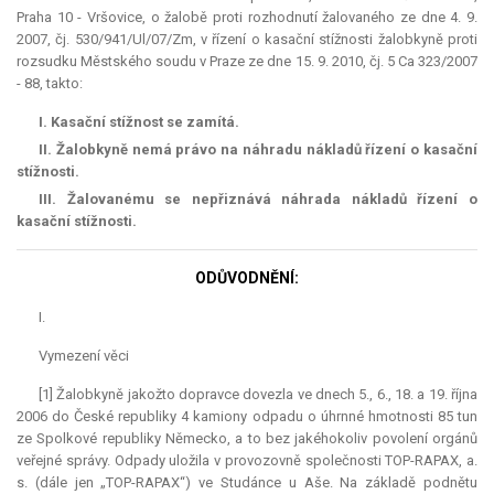
Praha 10 - Vršovice, o žalobě proti rozhodnutí žalovaného ze dne 4. 9.
2007, čj. 530/941/Ul/07/Zm, v řízení o kasační stížnosti žalobkyně proti
rozsudku Městského soudu v Praze ze dne 15. 9. 2010, čj. 5 Ca 323/2007
- 88, takto:
I. Kasační stížnost se zamítá.
II. Žalobkyně nemá právo na náhradu nákladů řízení o kasační
stížnosti.
III. Žalovanému se nepřiznává náhrada nákladů řízení o
kasační stížnosti.
ODŮVODNĚNÍ:
I.
Vymezení věci
[1] Žalobkyně jakožto dopravce dovezla ve dnech 5., 6., 18. a 19. října
2006 do České republiky 4 kamiony odpadu o úhrnné hmotnosti 85 tun
ze Spolkové republiky Německo, a to bez jakéhokoliv povolení orgánů
veřejné správy. Odpady uložila v provozovně společnosti TOP-RAPAX, a.
s. (dále jen „TOP-RAPAX“) ve Studánce u Aše. Na základě podnětu