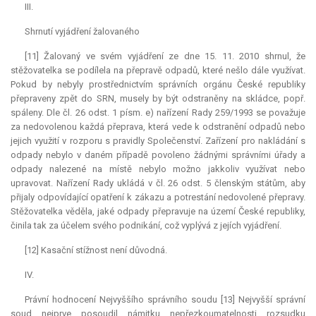
III.
Shrnutí vyjádření žalovaného
[11] Žalovaný ve svém vyjádření ze dne 15. 11. 2010 shrnul, že
stěžovatelka se podílela na přepravě odpadů, které nešlo dále využívat.
Pokud by nebyly prostřednictvím správních orgánu České republiky
přepraveny zpět do SRN, musely by být odstraněny na skládce, popř.
spáleny. Dle čl. 26 odst. 1 písm. e) nařízení Rady 259/1993 se považuje
za nedovolenou každá přeprava, která vede k odstranění odpadů nebo
jejich využití v rozporu s pravidly Společenství. Zařízení pro nakládání s
odpady nebylo v daném případě povoleno žádnými správními úřady a
odpady nalezené na místě nebylo možno jakkoliv využívat nebo
upravovat. Nařízení Rady ukládá v čl. 26 odst. 5 členským státům, aby
přijaly odpovídající opatření k zákazu a potrestání nedovolené přepravy.
Stěžovatelka věděla, jaké odpady přepravuje na území České republiky,
činila tak za účelem svého podnikání, což vyplývá z jejích vyjádření.
[12] Kasační stížnost není důvodná.
IV.
Právní hodnocení Nejvyššího správního soudu [13] Nejvyšší správní
soud nejprve posoudil námitku nepřezkoumatelnosti rozsudku