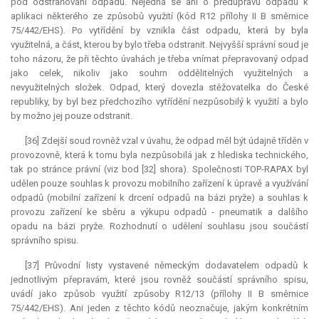
pod odstraňování odpadu. Nejedná se ani o předúpravu odpadu k
aplikaci některého ze způsobů využití (kód R12 přílohy II B směrnice
75/442/EHS). Po vytřídění by vznikla část odpadu, která by byla
využitelná, a část, kterou by bylo třeba odstranit. Nejvyšší správní soud je
toho názoru, že při těchto úvahách je třeba vnímat přepravovaný odpad
jako celek, nikoliv jako souhrn oddělitelných využitelných a
nevyužitelných složek. Odpad, který dovezla stěžovatelka do České
republiky, by byl bez předchozího vytřídění nezpůsobilý k využití a bylo
by možno jej pouze odstranit.
[36] Zdejší soud rovněž vzal v úvahu, že odpad měl být údajně tříděn v
provozovně, která k tomu byla nezpůsobilá jak z hlediska technického,
tak po stránce právní (viz bod [32] shora). Společnosti TOP-RAPAX byl
udělen pouze souhlas k provozu mobilního zařízení k úpravě a využívání
odpadů (mobilní zařízení k drcení odpadů na bázi pryže) a souhlas k
provozu zařízení ke sběru a výkupu odpadů - pneumatik a dalšího
opadu na bázi pryže. Rozhodnutí o udělení souhlasu jsou součástí
správního spisu.
[37] Průvodní listy vystavené německým dodavatelem odpadů k
jednotlivým přepravám, které jsou rovněž součástí správního spisu,
uvádí jako způsob využití způsoby R12/13 (přílohy II B směrnice
75/442/EHS). Ani jeden z těchto kódů neoznačuje, jakým konkrétním