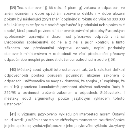
[39] Text ustanovení § 66 odst. 4 písm. g) zákona o odpadech, ve
znění účinném v době spáchání správního deliktu i v době uložení
pokuty, byl následující (zvýraznění doplněno): Pokutu do výše 50 000 000
Kč uloží inspekce fyzické osobě oprávněné k podnikání nebo právnické
osobě, která poruší povinnosti stanovené právními předpisy Evropských
společenství upravujícími dozor nad přepravou odpadů v rámci
Evropského společenství, do něj a z něj a jejich kontrolu a tímto
zákonem pro přeshraniční přepravu odpadu, neplní podmínky
stanovené ministerstvem v rozhodnutí ve věci přeshraniční přepravy
odpadů nebo nesplní povinnost uloženou rozhodnutím podle § 58.
[40] Městský soud vyložil toto ustanovení tak, že k založení deliktní
odpovědnosti postačí porušení povinnosti uložené zákonem o
odpadech. Stěžovatelka se naopak domnívá, že spojka „a“ implikuje, že
musí být porušena kumulativně povinnost uložená nařízením Rady č.
259/93 a povinnost uložená zákonem o odpadech. Stěžovatelka i
městský soud argumentují pouze jazykovým výkladem tohoto
ustanovení.
[41] K významu jazykového výkladu při interpretaci norem Ústavní
soud uvedl: „Dalším naprosto neudržitelným momentem používání práva
je jeho aplikace, vycházející pouze z jeho jazykového výkladu. Jazykový