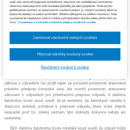
např. aby správně fungovalo vyhledávání, abychom vás neobtěžovali nevhodnou
odpady. Soud dospěl po výslechu znalkyně Ing. S. k závěru, že jí
reklamou nebo abychom měli dostatek podnětů, jak web vylepšovat. Proto od Vás
vypracovaný znalecký posudek nebyl ze strany žalobkyně relevantně
potřebujeme souhlas se zpracováním souborů cookies, tj. malých souborů, které se
dočasně ukládají ve vašem prohlížeči. Předem děkujeme za udělení souhlasu. Data
zpochybněn.
využijeme ke zlepšování našich služeb a přizpůsobení obsahu webu přímo Vám na
míru.
Oznámení o ochraně osobních údajů a souborů cookie
[4] Městský soud dále vyložil, že se žalovaný nedopustil skutkového
omylu při určení osoby příjemce. Zdůraznil, že žalobkyni nebyla uložena
pokuta za to, že nesplnila oznamovací povinnost nebo že neopatřila
Zamítnout vše kromě nutných cookies
povolení k přepravě odpadu. Pokuta byla uložena za to, že se podílela
na nelegální přeshraniční přepravě odpadů do ČR za účelem jejich
odstranění. To je dle § 54 odst. 2 zákona o odpadech zakázáno. Z
Přijmout všechny soubory cookie
výroku i odůvodnění správního rozhodnutí je zcela zřejmé, že pokuta
byla žalobkyni uložena právě pro porušení § 54 odst. 2 zákona o
Nastavení souborů cookie
odpadech, nikoliv za porušení čl. 26 odst. 1 písm. e) nařízení Rady
259/93 či směrnice Rady 75/442/EHS. Pokutu dle § 66 odst. 4 písm. g)
zákona o odpadech lze uložit nejen za porušení povinnosti stanovené
právními předpisy Evropské unie, ale rovněž povinnosti stanovené
zákonem o odpadech pro přeshraniční přepravu odpadu. K dalšímu
žalobnímu bodu soud uvedl, že je evidentní, že žalobkyně neměla k
dispozici doklady potřebné k přepravě odpadu, který zcela zřejmě
nespadal pod tzv. zelený seznam, tyto doklady dokonce nebyly ani
vystaveny.
[5] K dalšímu žalobnímu bodu městský soud uvedl, že odpad může