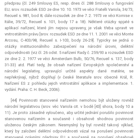
předpisu (čl. 249 Smlouvy ES, resp. dnes čl. 288 Smlouvy o fungování
EU; srov. rozsudek ESD ze dne 10. 10. 1973 ve věci Fratelli Variola, 34/73,
Recueil s. 981, bod 8; dále rozsudek ze dne 7. 2. 1973 ve věci Komise v.
Itálie, 39/72, Recueil s. 101, body 17 a 18). Některé otázky spjaté s
aplikací nařízení, které jím nejsou upraveny, je však třeba upravit ve
vnitrostátním právu [srov. rozsudek ESD ze dne 11. 1. 2001 ve věci Monte
Arcosu, C-403/98, Recueil s. I-103, body 26-29]. Typicky se jedná o
otázky institucionálního zabezpečení na národní úrovni, deliktní
odpovědnosti (viz čl. 26 odst. 5 nařízení Rady č. 259/93 a rozsudek ESD
ze dne 2. 2. 1977 ve věci Amsterdam Bulb, 50/76, Recueil s. 137, body
31-33) atd. Platí tedy, že obsah nařízení Evropských společenství a
národní legislativy, upravující určité aspekty dané matérie, se
nepřekrývají, nýbrž doplňují (v české literatuře srov. obecně Král, R.
Nařízení ES z pohledu jejich vnitrostátní aplikace a implementace. 1.
vydání. Praha: C. H. Beck, 2006).
[44] Povinnosti stanovené nařízením nemohou být uloženy rovněž
národní legislativou (srov. věc Variola cit. v bodě [43] shora, body 10 a
11). Je proto zásadně vyloučeno, aby určité jednání porušilo povinnost
stanovenou nařízením a současně i obsahově shodnou povinnost
uloženou českým zákonem. Nesmyslný by byl rovněž takový výklad,
který by založení deliktní odpovědnosti vázal na porušení povinnosti
stanovené právními předpisy EU a současně na porušení obsahově