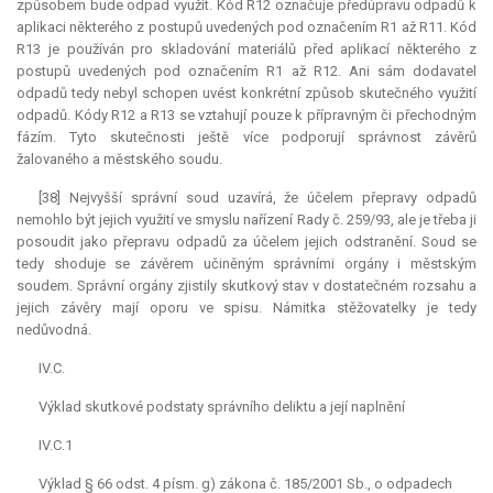
způsobem bude odpad využit. Kód R12 označuje předúpravu odpadů k
aplikaci některého z postupů uvedených pod označením R1 až R11. Kód
R13 je používán pro skladování materiálů před aplikací některého z
postupů uvedených pod označením R1 až R12. Ani sám dodavatel
odpadů tedy nebyl schopen uvést konkrétní způsob skutečného využití
odpadů. Kódy R12 a R13 se vztahují pouze k přípravným či přechodným
fázím. Tyto skutečnosti ještě více podporují správnost závěrů
žalovaného a městského soudu.
[38] Nejvyšší správní soud uzavírá, že účelem přepravy odpadů
nemohlo být jejich využití ve smyslu nařízení Rady č. 259/93, ale je třeba ji
posoudit jako přepravu odpadů za účelem jejich odstranění. Soud se
tedy shoduje se závěrem učiněným správními orgány i městským
soudem. Správní orgány zjistily skutkový stav v dostatečném rozsahu a
jejich závěry mají oporu ve spisu. Námitka stěžovatelky je tedy
nedůvodná.
IV.C.
Výklad skutkové podstaty správního deliktu a její naplnění
IV.C.1
Výklad § 66 odst. 4 písm. g) zákona č. 185/2001 Sb., o odpadech