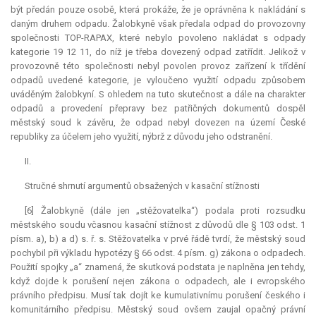
být předán pouze osobě, která prokáže, že je oprávněna k nakládání s
daným druhem odpadu. Žalobkyně však předala odpad do provozovny
společnosti TOP-RAPAX, které nebylo povoleno nakládat s odpady
kategorie 19 12 11, do níž je třeba dovezený odpad zatřídit. Jelikož v
provozovně této společnosti nebyl povolen provoz zařízení k třídění
odpadů uvedené kategorie, je vyloučeno využití odpadu způsobem
uváděným žalobkyní. S ohledem na tuto skutečnost a dále na charakter
odpadů a provedení přepravy bez patřičných dokumentů dospěl
městský soud k závěru, že odpad nebyl dovezen na území České
republiky za účelem jeho využití, nýbrž z důvodu jeho odstranění.
II.
Stručné shrnutí argumentů obsažených v kasační stížnosti
[6] Žalobkyně (dále jen „stěžovatelka“) podala proti rozsudku
městského soudu včasnou kasační stížnost z důvodů dle § 103 odst. 1
písm. a), b) a d) s. ř. s. Stěžovatelka v prvé řádě tvrdí, že městský soud
pochybil při výkladu hypotézy § 66 odst. 4 písm. g) zákona o odpadech.
Použití spojky „a“ znamená, že skutková podstata je naplněna jen tehdy,
když dojde k porušení nejen zákona o odpadech, ale i evropského
právního předpisu. Musí tak dojít ke kumulativnímu porušení českého i
komunitárního předpisu. Městský soud ovšem zaujal opačný právní