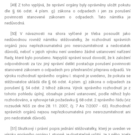
[49] Z toho vyplývá, že správní orgány byly oprávněny uložit pokutu
dle § 66 odst. 4 písm. g) zákona o odpadech i jen za porušení
povinnosti stanovené zákonem o odpadech. Tato námitka je
nedůvodná.
[50] V návaznosti na shora vyřčené je třeba posoudit jako
nedůvodnou rovněž námitku stěžovatelky, že rozhodnutí správních
orgánů jsou nepřezkoumatelná pro nesrozumitelnost a nedostatek
důvodů, neboť v jejich výroku není uvedeno žádné ustanovení nařízení
Rady, které bylo porušeno. Nejvyšší správní soud dovodil, že k založení
odpovědnosti za tzv. jiný správní delikt postačuje porušení povinnosti
stanovené zákonem o odpadech pro přeshraniční přepravu odpadů. Ve
výroku rozhodnutí správního orgánu I. stupně je uvedeno, že pokuta se
stěžovatelce ukládá dle § 66 odst. 4 písm. g) zákona o odpadech za
porušení § 54 odst. 2 téhož zákona. Výrok správního rozhodnutí je z
tohoto pohledu úplný, obsahuje právní ustanovení, podle něhož bylo
rozhodováno, a vyhovuje tak požadavku § 68 odst. 2 správního řádu (viz
rozsudek NSS ze dne 28. 11. 2007, čj. 7 As 7/2007 - 63). Rozhodnutí
správních orgánů nejsou nepřezkoumatelná pro nesrozumitelnost ani
pro nedostatek důvodů.
[51] Skutkový i právní popis jednání stěžovatelky, který je uveden ve
výroku správního orgánu I. stupně, je dostatečně určitý. Je z něho zcela