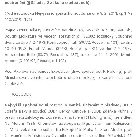
odstranění (§ 54 odst. 2 zákona o odpadech).
(Podle rozsudku Nejvyššího správního soudu ze dne 9. 2. 2011, čj. 1 As
110/2010 - 151)
Prejudikatura: nálezy Ústavního soudu č. 63/1997 Sb. a č. 30/1998 Sb.;
Soudní
judikatura
ve věcech správních č. 1/2000; rozsudky Soudního
dvora ze dne 7. 2. 1973, Komise proti Itálii (39/72, Recueil, s. 101), ze dne
10. 10. 1973, Fratelli Variola (34/73, Recueil, s. 981), ze dne 2. 2. 1977,
Amsterdam Bulb (50/76, Recueil. s. 137), a ze dne 11. 1. 2001, Monte
Arcosu (C-403/98, Recueil, s. I-103).
Věc: Akciová společnost Ekoselect (dříve společnost R
Holding
) proti
Ministerstvu životního prostředí o uložení pokuty, o kasační stížnosti
žalobkyně.
ROZSUDEK
Nejvyšší správní soud
rozhodl v senátě složeném z předsedy JUDr.
Josefa Baxy a soudců JUDr. Lenky Kaniové a JUDr. Zdeňka Kühna v
právní věci žalobkyně: Ekoselect a. s. (dříve R
Holding
a. s.), se sídlem
Na Moráni 1336, Chomutov, zastoupena Mgr. Jaromírem Kalužíkem,
LL.M., advokátem se sídlem Na Příkopě 15, Praha 1 - Staré Město, proti
žalovanému: Ministerstvo životního prostředí, se sídlem Vršovická 65,