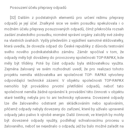
Posouzení účelu přepravy odpadů
[32] Dalším z podstatných elementů pro určení režimu přepravy
odpadů je její účel. Znalkyně sice ve svém posudku spekulovala i o
možném účelu přepravy posuzovaných odpadů, čímž překročila rozsah
zadání znaleckého posudku, nicméně správní orgány založily své závěry
na vlastních úvahách. Vyšly především z vyjádření samotné stěžovatelky,
která uvedla, že dovezla odpad do České republiky z důvodu testování
svého nového podnikatelského záměru. Záměr spočíval v tom, že
odpady měly být dováženy do provozovny společnosti TOP-RAPAX, kde
měly být tříděny. Poté by část odpadu byla stěžovatelkou využita.
Zejména žalovaný ve svém rozhodnutí uvedl, že pro realizaci tohoto
projektu neměla stěžovatelka ani společnost TOP- RAPAX vytvořeny
odpovídající technické zázemí. V objektu společnosti TOP-RAPAX
nemohlo být prováděno prvotní přetřídění odpadů, neboť tato
společnost neměla žádné oprávnění k provádění této činnosti v objektu
staré textilky, nebyla pro to ani technicky vybavena. Dovezené odpady
lze dle žalovaného odstranit jen skládkováním nebo spalováním,
přičemž odpady nebyly dovezeny do zařízení, které by užívalo upravené
odpady jako palivo k výrobě energie. Další činnosti, ve kterých by mohly
být dovezené odpady využity, podléhají schvalovacímu procesu u
žalovaného, neboť se nejednalo o odpady, jež by bylo možné zařadit na