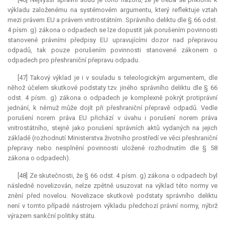
výkladu založenému na systémovém argumentu, který reflektuje vztah
mezi právem EU a právem vnitrostátním. Správního deliktu dle § 66 odst.
4 písm. g) zákona o odpadech se lze dopustit jak porušením povinnosti
stanovené právními předpisy EU upravujícími dozor nad přepravou
odpadů, tak pouze porušením povinnosti stanovené zákonem o
odpadech pro přeshraniční přepravu odpadu.
[47] Takový výklad je i v souladu s teleologickým argumentem, dle
něhož účelem skutkové podstaty tzv. jiného správního deliktu dle § 66
odst. 4 písm. g) zákona o odpadech je komplexně pokrýt protiprávní
jednání, k němuž může dojít při přeshraniční přepravě odpadů. Vedle
porušení norem práva EU přichází v úvahu i porušení norem práva
vnitrostátního, stejně jako porušení správních aktů vydaných na jejich
základě (rozhodnutí Ministerstva životního prostředí ve věci přeshraniční
přepravy nebo nesplnění povinnosti uložené rozhodnutím dle § 58
zákona o odpadech).
[48] Ze skutečnosti, že § 66 odst. 4 písm. g) zákona o odpadech byl
následně novelizován, nelze zpětně usuzovat na výklad této normy ve
znění před novelou. Novelizace skutkové podstaty správního deliktu
není v tomto případě nástrojem výkladu předchozí právní normy, nýbrž
výrazem sankční politiky státu.