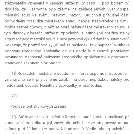
stěžovatelky vznesená v kasační stížnosti (v části III. pod bodem A)
dokládá, že jí samotné bylo zřejmé, na základě jakých úvah dospěl
městský soud ke svému právnímu názoru. Stručnost příslušné části
odůvodnění rozsudku městského soudu nebyla stěžovatelce na újmu,
mohla seznat důvody, o něž se opírá právní názor městského soudu, a
tyto důvody v kasační stížnosti zpochybňuje. Mimo jiné používá stejný
argument jako městský soud, a sice jazykový výklad daného ustanovení.
Dovozuje, že použití spojky „a“ má za následek, že k naplnění skutkové
podstaty uvedeného správního deliktu dojde kumulativně porušením
povinnosti stanovené nařízením Evropského společenství a povinnosti
stanovené zákonem o odpadech.
[18] Rozsudek městského soudu není, i přes úspornost odůvodnění
vztahujícího se k příslušnému žalobnímu bodu, nepřezkoumatelný pro
nedostatek důvodů. Námitka stěžovatelky je nedůvodná.
IV.B.
Podloženost skutkových zjištění
[19] Stěžovatelka v kasační stížnosti napadá postup znalkyně při
zpracování posudku a její závěr, dle něhož nelze přepravený odpad
zařadit pod žádný z tzv. barevných seznamů. Vedle toho zpochybňuje