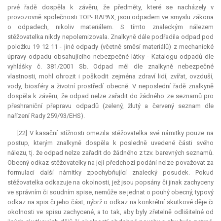
prvé řadě dospěla k závěru, že předměty, které se nacházely v
provozovně společnosti TOP- RAPAX, jsou odpadem ve smyslu zákona
o odpadech, nikoliv materiálem. S tímto znaleckým nálezem
stěžovatelka nikdy nepolemizovala. Znalkyně dále podřadila odpad pod
položku 19 12 11 - jiné odpady (včetně směsí materiálů) z mechanické
úpravy odpadu obsahujícího nebezpečné látky - Katalogu odpadů dle
vyhlášky č. 381/2001 Sb. Odpad měl dle znalkyně nebezpečné
vlastnosti, mohl ohrozit i poškodit zejména zdraví lidí, zvířat, ovzduší,
vody, biosféry a životní prostředí obecně. V neposlední řadě znalkyně
dospěla k závěru, že odpad nelze zařadit do žádného ze seznamů pro
přeshraniční přepravu odpadů (zelený, žlutý a červený seznam dle
nařízení Rady 259/93/EHS).
[22] V kasační stížnosti omezila stěžovatelka své námitky pouze na
postup, kterým znalkyně dospěla k posledně uvedené části svého
nálezu, tj. že odpad nelze zařadit do žádného z tzv. barevných seznamů.
Obecný odkaz stěžovatelky na její předchozí podání nelze považovat za
formulaci další námitky zpochybňující znalecký posudek. Pokud
stěžovatelka odkazuje na okolnosti, jež jsou popsány či jinak zachyceny
ve správním či soudním spise, nemůže se jednat o pouhý obecný, typový
odkaz na spis či jeho část, nýbrž o odkaz na konkrétní skutkové děje či
okolnosti ve spisu zachycené, a to tak, aby byly zřetelně odlišitelné od