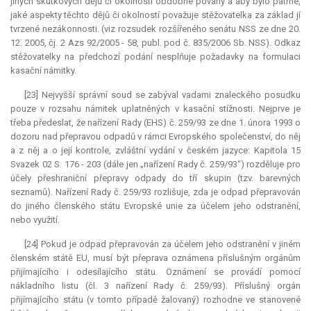
jiných skutkových dějů či okolností obdobné povahy a aby bylo patrné,
jaké aspekty těchto dějů či okolností považuje stěžovatelka za základ jí
tvrzené nezákonnosti. (viz rozsudek rozšířeného senátu NSS ze dne 20.
12. 2005, čj. 2 Azs 92/2005 - 58, publ. pod č. 835/2006 Sb. NSS). Odkaz
stěžovatelky na předchozí podání nesplňuje požadavky na formulaci
kasační námitky.
[23] Nejvyšší správní soud se zabýval vadami znaleckého posudku
pouze v rozsahu námitek uplatněných v kasační stížnosti. Nejprve je
třeba předeslat, že nařízení Rady (EHS) č. 259/93 ze dne 1. února 1993 o
dozoru nad přepravou odpadů v rámci Evropského společenství, do něj
a z něj a o její kontrole, zvláštní vydání v českém jazyce: Kapitola 15
Svazek 02 S. 176 - 203 (dále jen „nařízení Rady č. 259/93“) rozděluje pro
účely přeshraniční přepravy odpady do tří skupin (tzv. barevných
seznamů). Nařízení Rady č. 259/93 rozlišuje, zda je odpad přepravován
do jiného členského státu Evropské unie za účelem jeho odstranění,
nebo využití.
[24] Pokud je odpad přepravován za účelem jeho odstranění v jiném
členském státě EU, musí být přeprava oznámena příslušným orgánům
přijímajícího i odesílajícího státu. Oznámení se provádí pomocí
nákladního listu (čl. 3 nařízení Rady č. 259/93). Příslušný orgán
přijímajícího státu (v tomto případě žalovaný) rozhodne ve stanovené