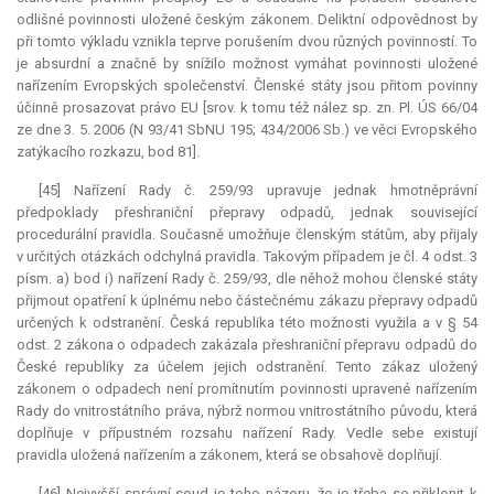
odlišné povinnosti uložené českým zákonem. Deliktní odpovědnost by
při tomto výkladu vznikla teprve porušením dvou různých povinností. To
je
absurdní
a značně by snížilo možnost vymáhat povinnosti uložené
nařízením Evropských společenství. Členské státy jsou přitom povinny
účinně prosazovat právo EU [srov. k tomu též nález sp. zn. Pl. ÚS 66/04
ze dne 3. 5. 2006 (N 93/41 SbNU 195; 434/2006 Sb.) ve věci Evropského
zatýkacího rozkazu, bod 81].
[45] Nařízení Rady č. 259/93 upravuje jednak hmotněprávní
předpoklady přeshraniční přepravy odpadů, jednak související
procedurální pravidla. Současně umožňuje členským státům, aby přijaly
v určitých otázkách odchylná pravidla. Takovým případem je čl. 4 odst. 3
písm. a) bod i) nařízení Rady č. 259/93, dle něhož mohou členské státy
přijmout opatření k úplnému nebo částečnému zákazu přepravy odpadů
určených k odstranění. Česká republika této možnosti využila a v § 54
odst. 2 zákona o odpadech zakázala přeshraniční přepravu odpadů do
České republiky za účelem jejich odstranění. Tento zákaz uložený
zákonem o odpadech není promítnutím povinnosti upravené nařízením
Rady do vnitrostátního práva, nýbrž normou vnitrostátního původu, která
doplňuje v přípustném rozsahu nařízení Rady. Vedle sebe existují
pravidla uložená nařízením a zákonem, která se obsahově doplňují.
[46] Nejvyšší správní soud je toho názoru, že je třeba se přiklonit k