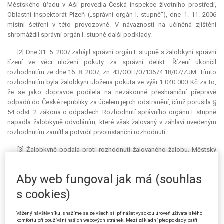
Městského úřadu v Aši provedla Česká inspekce životního prostředí,
Oblastní inspektorát Plzeň („správní orgán I. stupně“), dne 1. 11. 2006
místní šetření v této provozovně. V návaznosti na učiněná zjištění
shromáždil správní orgán I. stupně další podklady.
[2] Dne 31. 5. 2007 zahájil správní orgán I. stupně s žalobkyní správní
řízení ve věci uložení pokuty za správní delikt. Řízení ukončil
rozhodnutím ze dne 16. 8. 2007, zn. 43/OOH/0713674.18/07/ZJM. Tímto
rozhodnutím byla žalobkyni uložena pokuta ve výši 1 040 000 Kč za to,
že se jako dopravce podílela na nezákonné přeshraniční přepravě
odpadů do České republiky za účelem jejich odstranění, čímž porušila §
54 odst. 2 zákona o odpadech. Rozhodnutí správního orgánu I. stupně
napadla žalobkyně odvoláním, které však žalovaný v záhlaví uvedeným
rozhodnutím zamítl a potvrdil prvoinstanční rozhodnutí.
[3] Žalobkyně podala proti rozhodnutí žalovaného žalobu. Městský
soud žalobu shora označeným rozsudkem zamítl. Podle rozsudku je
zcela nerozhodné, zda byla žalobkyně v dobré víře, že převáží odpad
Aby web fungoval jak má (souhlas
zařazený do tzv. zeleného seznamu, i když o tom byla ujištěna ze strany
smluvního partnera. Odpovědnost za správní delikt je odpovědností
s cookies)
objektivní. Předmětný odpad nemohl být vzhledem ke své
charakteristice zařazen do tzv. zeleného seznamu, což muselo být
Vážený návštěvníku, snažíme se ze všech sil přinášet vysokou úroveň uživatelského
zřejmé žalobkyni, která má četné zkušenosti v oblasti nakládání s
komfortu při používání našich webových stránek. Mezi základní předpoklady patří