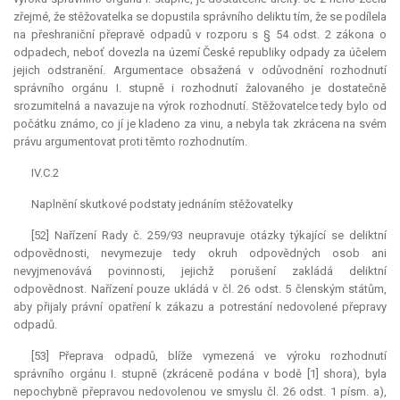
zřejmé, že stěžovatelka se dopustila správního deliktu tím, že se podílela
na přeshraniční přepravě odpadů v rozporu s § 54 odst. 2 zákona o
odpadech, neboť dovezla na území České republiky odpady za účelem
jejich odstranění. Argumentace obsažená v odůvodnění rozhodnutí
správního orgánu I. stupně i rozhodnutí žalovaného je dostatečně
srozumitelná a navazuje na výrok rozhodnutí. Stěžovatelce tedy bylo od
počátku známo, co jí je kladeno za vinu, a nebyla tak zkrácena na svém
právu argumentovat proti těmto rozhodnutím.
IV.C.2
Naplnění skutkové podstaty jednáním stěžovatelky
[52] Nařízení Rady č. 259/93 neupravuje otázky týkající se deliktní
odpovědnosti, nevymezuje tedy okruh odpovědných osob ani
nevyjmenovává povinnosti, jejichž porušení zakládá deliktní
odpovědnost. Nařízení pouze ukládá v čl. 26 odst. 5 členským státům,
aby přijaly právní opatření k zákazu a potrestání nedovolené přepravy
odpadů.
[53] Přeprava odpadů, blíže vymezená ve výroku rozhodnutí
správního orgánu I. stupně (zkráceně podána v bodě [1] shora), byla
nepochybně přepravou nedovolenou ve smyslu čl. 26 odst. 1 písm. a),