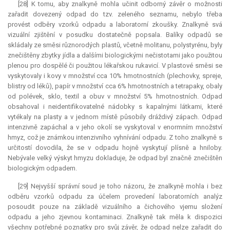
[28] K tomu, aby znalkyně mohla učinit odborný závěr o možnosti
zařadit dovezený odpad do tzv. zeleného seznamu, nebylo třeba
provést odběry vzorků odpadu a laboratorní zkoušky. Znalkyně svá
vizuální zjištění v posudku dostatečně popsala. Balíky odpadů se
skládaly ze směsi různorodých plastů, včetně molitanu, polystyrénu, byly
znečištěny zbytky jídla a dalšími biologickými nečistotami jako použitou
plenou pro dospělé či použitou lékařskou rukavicí. V plastové směsi se
vyskytovaly i kovy v množství cca 10% hmotnostních (plechovky, spreje,
blistry od léků), papír v množství cca 6% hmotnostních a tetrapaky, obaly
od polévek, sklo, textil a obuv v množství 5% hmotnostních. Odpad
obsahoval i neidentifikovatelné nádobky s kapalnými látkami, které
vytékaly na plasty a v jednom místě působily dráždivý zápach. Odpad
intenzivně zapáchal a v jeho okolí se vyskytoval v enormním množství
hmyz, což je známkou intenzivního vyhnívání odpadu. Z toho znalkyně s
určitostí dovodila, že se v odpadu hojně vyskytují plísně a hniloby.
Nebývale velký výskyt hmyzu dokladuje, že odpad byl značně znečištěn
biologickým odpadem.
[29] Nejvyšší správní soud je toho názoru, že znalkyně mohla i bez
odběru vzorků odpadu za účelem provedení laboratorních analýz
posoudit pouze na základě vizuálního a čichového vjemu složení
odpadu a jeho zjevnou kontaminaci. Znalkyně tak měla k dispozici
všechny potřebné poznatky pro svůj závěr, že odpad nelze zařadit do