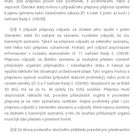
lhůtě, zda přepravu povolí bez podmínek, s podmínkami, nebo ji
nepovolí. Členské státy mohou v případě této přepravy přijmout opatření
k jejímu úplnému nebo částečnému zákazu [čl. 4 odst. 3 písm. a) bod i.)
nařízení Rady č. 259/93].
[25] V případě přepravy odpadu za účelem jeho využití v jiném
členském státě EU nabývá na významu rozdělení odpadů do tzv.
barevných seznamů. Týká-li se přeprava odpadů ze zeleného seznamu,
není třeba tuto přepravu oznamovat. Postačí, je-li odpad doprovázen
informacemi v rozsahu stanoveném čl. 11 nařízení Rady č. 259/93.
Přepravu odpadů ze žlutého seznamu je nezbytné předem oznámit
příslušným orgánům přijímajícího i odesílajícího státu, k čemuž se
využívá nákladní list obsahující požadované údaje. Tyto orgány mohou s
přepravou vyslovit souhlas (případně stanovit podmínky), nebo proti ní
vznést námitky (čl. 6 a 7 nařízení Rady č. 259/93). Nevysloví-li se ve lhůtě
30 dnů, má se za to, že vydaly tzv. tichý souhlas. Přepravu musí
doprovázet nákladní list, povolení příslušných orgánů k provedení
přepravy je na něm vyznačeno razítkem. Stejné podmínky platí i pro
přepravu odpadů z červeného seznamu a odpadů, které nejsou uvedeny
na žádném z barevných seznamů, s tím, že souhlas příslušných orgánů
musí být dán předem v písemné formě.
[26] Ze shora podaného stručného přehledu pravidel pro přeshraniční