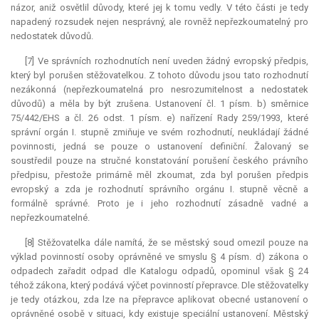
názor, aniž osvětlil důvody, které jej k tomu vedly. V této části je tedy
napadený rozsudek nejen nesprávný, ale rovněž nepřezkoumatelný pro
nedostatek důvodů.
[7] Ve správních rozhodnutích není uveden žádný evropský předpis,
který byl porušen stěžovatelkou. Z tohoto důvodu jsou tato rozhodnutí
nezákonná (nepřezkoumatelná pro nesrozumitelnost a nedostatek
důvodů) a měla by být zrušena. Ustanovení čl. 1 písm. b) směrnice
75/442/EHS a čl. 26 odst. 1 písm. e) nařízení Rady 259/1993, které
správní orgán I. stupně zmiňuje ve svém rozhodnutí, neukládají žádné
povinnosti, jedná se pouze o ustanovení definiční. Žalovaný se
soustředil pouze na stručné konstatování porušení českého právního
předpisu, přestože primárně měl zkoumat, zda byl porušen předpis
evropský a zda je rozhodnutí správního orgánu I. stupně věcně a
formálně správné. Proto je i jeho rozhodnutí zásadně vadné a
nepřezkoumatelné.
[8] Stěžovatelka dále namítá, že se městský soud omezil pouze na
výklad povinností osoby oprávněné ve smyslu § 4 písm. d) zákona o
odpadech zařadit odpad dle Katalogu odpadů, opominul však § 24
téhož zákona, který podává výčet povinností přepravce. Dle stěžovatelky
je tedy otázkou, zda lze na přepravce aplikovat obecné ustanovení o
oprávněné osobě v situaci, kdy existuje speciální ustanovení. Městský