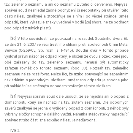
tzv. zeleného seznamu a ani do seznamu žlutého či červeného. Nejvyšší
správní soud neshledal žádné pochybení či nedostatky při utváření této
části nálezu znalkyně a ztotožňuje se s ním i po věcné stránce. Směs
odpadů, která vykazuje znaky uvedené v bodě [28] shora, nelze podřadit
pod odpad z tuhých plastů.
[30] V této souvislosti lze poukázat na rozsudek Soudního dvora EU
ze dne 21. 6. 2007 ve věci trestního stíhání proti společnosti Omni Metal
Service (C-259/05, Sb. rozh. s. I-4945). Soudní dvůr v tomto případě
vyslovil právní názor, že odpad, který je složen ze dvou složek, které jsou
obě zařazeny do tzv. zeleného seznamu, nemusí být automaticky
zařazen rovněž do tohoto seznamu (bod 33). Rozsah tzv. zeleného
seznamu nelze rozšiřovat. Nelze říci, že riziko související se separátním
nakládáním s jednotlivými složkami směsného odpadu je shodné jako
při nakládání se směsným odpadem tvořeným těmito složkami.
[31] Nejvyšší správní soud dále usoudil, že se nejedná ani o odpad z
domácností, který se nachází na tzv. žlutém seznamu. Dle odborných
závěrů znalkyně se jedná o vytříděný odpad z domácností, z něhož byly
vybrány složky schopné dalšího využití. Námitka stěžovatelky napadající
správnost této části znaleckého nálezu je nedůvodná.
IV.B.2