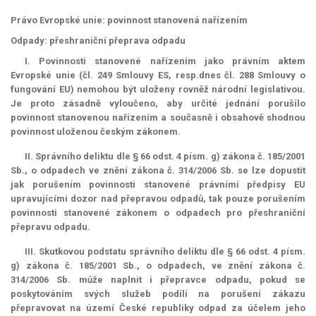
Právo Evropské unie: povinnost stanovená nařízením
Odpady: přeshraniční přeprava odpadu
I. Povinnosti stanovené nařízením jako právním aktem
Evropské unie (čl. 249 Smlouvy ES, resp.dnes čl. 288 Smlouvy o
fungování EU) nemohou být uloženy rovněž národní legislativou.
Je proto zásadně vyloučeno, aby určité jednání porušilo
povinnost stanovenou nařízením a současně i obsahově shodnou
povinnost uloženou českým zákonem.
II. Správního deliktu dle § 66 odst. 4 písm. g) zákona č. 185/2001
Sb., o odpadech ve znění zákona č. 314/2006 Sb. se lze dopustit
jak porušením povinnosti stanovené právními předpisy EU
upravujícími dozor nad přepravou odpadů, tak pouze porušením
povinnosti stanovené zákonem o odpadech pro přeshraniční
přepravu odpadu.
III. Skutkovou podstatu správního deliktu dle § 66 odst. 4 písm.
g) zákona č. 185/2001 Sb., o odpadech, ve znění zákona č.
314/2006 Sb. může naplnit i přepravce odpadu, pokud se
poskytováním svých služeb podílí na porušení zákazu
přepravovat na území České republiky odpad za účelem jeho