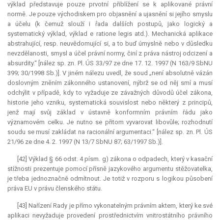
výklad představuje pouze prvotní přiblížení se k aplikované právní
normě. Je pouze východiskem pro objasnění a ujasnění si jejího smyslu
a účelu (k čemuž slouží i řada dalších postupů, jako logický a
systematický výklad, výklad e ratione legis atd.). Mechanická aplikace
abstrahující, resp. neuvědomující si, a to buď úmyslně nebo v důsledku
nevzdělanosti, smysl a účel právní normy, činí z práva nástroj odcizení a
absurdity.“ [nález sp. zn. Pl. ÚS 33/97 ze dne 17. 12. 1997 (N 163/9 SbNU
399; 30/1998 Sb.)]. V jiném nálezu uvedl, že soud „není absolutně vázán
doslovným zněním zákonného ustanovení, nýbrž se od něj smí a musí
odchýlit v případě, kdy to vyžaduje ze závažných důvodů účel zákona,
historie jeho vzniku, systematická souvislost nebo některý z principů,
jenž mají svůj základ v ústavně konformním právním řádu jako
významovém celku. Je nutno se přitom vyvarovat libovůle; rozhodnutí
soudu se musí zakládat na racionální argumentaci.“ [nález sp. zn. Pl. ÚS
21/96 ze dne 4. 2. 1997 (N 13/7 SbNU 87; 63/1997 Sb.)].
[42] Výklad § 66 odst. 4 písm. g) zákona o odpadech, který v kasační
stížnosti prezentuje pomocí přísně jazykového argumentu stěžovatelka,
je třeba jednoznačně odmítnout. Je totiž v rozporu s logikou působení
práva EU v právu členského státu.
[43] Nařízení Rady je přímo vykonatelným právním aktem, který ke své
aplikaci nevyžaduje provedení prostřednictvím vnitrostátního právního