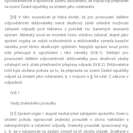
opodstatněnost a správnost závěru žalovaného, že odpad byl přepraven
na území České republiky za účelem jeho odstranění.
[20] V této souvislosti je třeba dodat, že pro posouzení deliktní
odpovědnosti stěžovatelky nemá skutkový závěr ohledně možnosti
zařazení odpadů pod některou z položek tzv. barevných seznamů
význam. Městský soud se nicméně touto otázkou zabýval, stejně jako
správní orgány ve svých rozhodnutích a stěžovatelka vznesla kasační
námitku proti těmto skutkovým zjištěním. Nejvyšší správní soud proto
níže přistoupil k vypořádání i této námitky (IV.B.1). Stěžejní pro
posouzení deliktní odpovědnosti stěžovatelky jsou skutkové závěry
vztahující se k účelu přeshraniční přepravy odpadu (IV.B.2). Stěžovatelce
totiž byla uložena pokuta za to, že přepravila na území České republiky
odpad za účelem jeho odstranění, tj. v rozporu s § 54 odst. 2 zákona o
odpadech.
IV.B.1
Vady znaleckého posudku
[21] Správní orgán I. stupně nechal před zahájením správního řízení o
uložení pokuty vypracovat znalecký posudek v oboru nakládání s
nebezpečnými a ostatními odpady. Znalecký posudek zpracovaný Ing.
L. S. se v návaznosti na zadání omezil na tři okruhy otázek. Znalkyně v