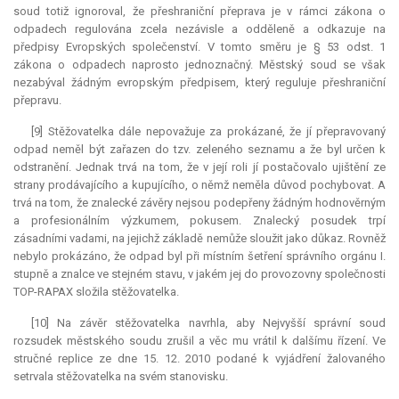
soud totiž ignoroval, že přeshraniční přeprava je v rámci zákona o
odpadech regulována zcela nezávisle a odděleně a odkazuje na
předpisy Evropských společenství. V tomto směru je § 53 odst. 1
zákona o odpadech naprosto jednoznačný. Městský soud se však
nezabýval žádným evropským předpisem, který reguluje přeshraniční
přepravu.
[9] Stěžovatelka dále nepovažuje za prokázané, že jí přepravovaný
odpad neměl být zařazen do tzv. zeleného seznamu a že byl určen k
odstranění. Jednak trvá na tom, že v její roli jí postačovalo ujištění ze
strany prodávajícího a kupujícího, o němž neměla důvod pochybovat. A
trvá na tom, že znalecké závěry nejsou podepřeny žádným hodnověrným
a profesionálním výzkumem, pokusem. Znalecký posudek trpí
zásadními vadami, na jejichž základě nemůže sloužit jako důkaz. Rovněž
nebylo prokázáno, že odpad byl při místním šetření správního orgánu I.
stupně a znalce ve stejném stavu, v jakém jej do provozovny společnosti
TOP-RAPAX složila stěžovatelka.
[10] Na závěr stěžovatelka navrhla, aby Nejvyšší správní soud
rozsudek městského soudu zrušil a věc mu vrátil k dalšímu řízení. Ve
stručné replice ze dne 15. 12. 2010 podané k vyjádření žalovaného
setrvala stěžovatelka na svém stanovisku.