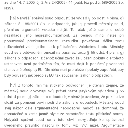
ze dne 14. 7. 2005, čj. 2 Afs 24/2005 - 44 (publ. též pod č. 689/2005 Sb.
NSS).
[16] Nejvyšší správní soud připouští, že výklad § 66 odst. 4 písm. g)
zákona č. 185/2001 Sb., o odpadech, jak jej provedl městský soud,
přemírou argumentů vskutku nehýří. To však ještě samo o sobě
nezakládá jeho nepřezkoumatelnost. Za bernou minci nelze při
posuzování přezkoumatelnosti rozsudku považovat délku textu
odůvodnění vztahujícího se k příslušnému žalobnímu bodu. Městský
soud se v odůvodnění omezil na parafrázi textu § 66 odst. 4 písm. g)
zákona o odpadech, z čehož učinil závěr, že uložení pokuty dle tohoto
ustanovení není podmíněno tím, že musí dojít k porušení povinnosti
stanovené předpisy EU. Dle něho není pro uložení pokuty zapotřebí, aby
byly porušeny jak předpisy EU, tak současně i zákon o odpadech.
[17] Z tohoto minimalistického odůvodnění je čtenáři zřejmé, že
městský soud dovozuje svůj právní názor jazykovým výkladem § 66
odst. 4 písm. g) zákona o odpadech, v němž je uvedeno, že pokutu lze
uložit za porušení povinnosti dle zákona o odpadech. Městský soud
svůj názor dále argumentačně nepodepřel, neboť se domníval, že
dostatečně a zcela jasně plyne ze samotného textu příslušné normy.
Nejvyšší správní soud se v tuto chvíli nevyjadřuje ke správnosti
uvedeného právního názoru (k tomu viz IV.C. níže). Argumentace