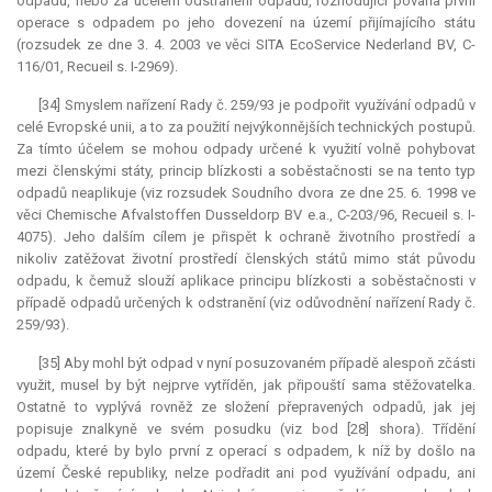
odpadu, nebo za účelem odstranění odpadu, rozhodující povaha první
operace s odpadem po jeho dovezení na území přijímajícího státu
(rozsudek ze dne 3. 4. 2003 ve věci SITA EcoService Nederland BV, C-
116/01, Recueil s. I-2969).
[34] Smyslem nařízení Rady č. 259/93 je podpořit využívání odpadů v
celé Evropské unii, a to za použití nejvýkonnějších technických postupů.
Za tímto účelem se mohou odpady určené k využití volně pohybovat
mezi členskými státy, princip blízkosti a soběstačnosti se na tento typ
odpadů neaplikuje (viz rozsudek Soudního dvora ze dne 25. 6. 1998 ve
věci Chemische Afvalstoffen Dusseldorp BV e.a., C-203/96, Recueil s. I-
4075). Jeho dalším cílem je přispět k ochraně životního prostředí a
nikoliv zatěžovat životní prostředí členských států mimo stát původu
odpadu, k čemuž slouží aplikace principu blízkosti a soběstačnosti v
případě odpadů určených k odstranění (viz odůvodnění nařízení Rady č.
259/93).
[35] Aby mohl být odpad v nyní posuzovaném případě alespoň zčásti
využit, musel by být nejprve vytříděn, jak připouští sama stěžovatelka.
Ostatně to vyplývá rovněž ze složení přepravených odpadů, jak jej
popisuje znalkyně ve svém posudku (viz bod [28] shora). Třídění
odpadu, které by bylo první z operací s odpadem, k níž by došlo na
území České republiky, nelze podřadit ani pod využívání odpadu, ani