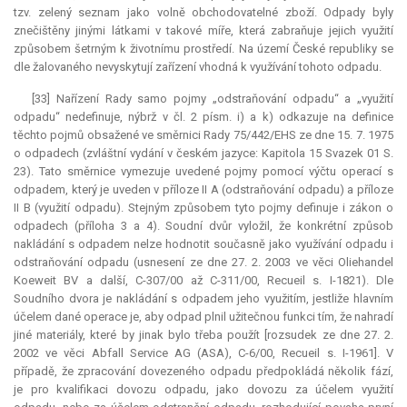
tzv. zelený seznam jako volně obchodovatelné zboží. Odpady byly
znečištěny jinými látkami v takové míře, která zabraňuje jejich využití
způsobem šetrným k životnímu prostředí. Na území České republiky se
dle žalovaného nevyskytují zařízení vhodná k využívání tohoto odpadu.
[33] Nařízení Rady samo pojmy „odstraňování odpadu“ a „využití
odpadu“ nedefinuje, nýbrž v čl. 2 písm. i) a k) odkazuje na definice
těchto pojmů obsažené ve směrnici Rady 75/442/EHS ze dne 15. 7. 1975
o odpadech (zvláštní vydání v českém jazyce: Kapitola 15 Svazek 01 S.
23). Tato směrnice vymezuje uvedené pojmy pomocí výčtu operací s
odpadem, který je uveden v příloze II A (odstraňování odpadu) a příloze
II B (využití odpadu). Stejným způsobem tyto pojmy definuje i zákon o
odpadech (příloha 3 a 4). Soudní dvůr vyložil, že konkrétní způsob
nakládání s odpadem nelze hodnotit současně jako využívání odpadu i
odstraňování odpadu (usnesení ze dne 27. 2. 2003 ve věci Oliehandel
Koeweit BV a další, C-307/00 až C-311/00, Recueil s. I-1821). Dle
Soudního dvora je nakládání s odpadem jeho využitím, jestliže hlavním
účelem dané operace je, aby odpad plnil užitečnou funkci tím, že nahradí
jiné materiály, které by jinak bylo třeba použít [rozsudek ze dne 27. 2.
2002 ve věci Abfall Service AG (ASA), C-6/00, Recueil s. I-1961]. V
případě, že zpracování dovezeného odpadu předpokládá několik fází,
je pro kvalifikaci dovozu odpadu, jako dovozu za účelem využití