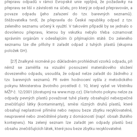
přepravu odpadů v rámci Evropské unie vyplývá, že požadavky na
přepravu se liší v závislosti na účelu, pro který je odpad přepravován, a
povaze odpadu (jeho zařazení do tzv. barevných seznamů).
Stěžovatelka tvrdí, že přepravila do České republiky odpad z tzv.
zeleného seznamu určený k využití. V takovém případě by se jednalo o
dovolenou přepravu, kterou by vskutku nebylo třeba oznamovat
správním orgánům v odesílajícím či přijímajícím státě. Do zeleného
seznamu lze dle přílohy II zařadit odpad z tuhých plastů (skupina
položek GH).
[27] Znalkyně nicméně po důkladném prohlédnutí vzorků odpadu, při
němž se zaměřila na vizuální posouzení materiálového složení
dovezeného odpadu, usoudila, že odpad nelze zařadit do žádného z
tzv. barevných seznamů. Při svém hodnocení vyšla z metodického
pokynu Ministerstva životního prostředí č. 10, který vyšel ve Věstníku
MŽP č. 12/2001 (dostupný na www.mzp.cz). Dle tohoto pokynu nelze za
odpady pevných plastů považovat tuhé plasty obsahující nebezpečné
znečišťující látky (kontaminanty), směsi různých druhů plastů, které
obsahují neplastové příměsi nebo nejsou beze zbytku recyklovatelné,
neupravené nebo znečištěné plasty z domácností (např. obsah žlutého
kontejneru). Na zelený seznam lze zařadit jen odpady plastů bez
obsahu znečišťujících látek, které jsou beze zbytku recyklovatelné.