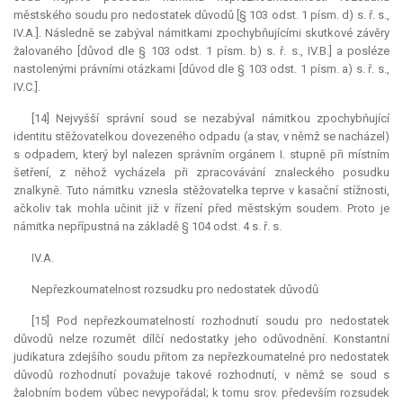
městského soudu pro nedostatek důvodů [§ 103 odst. 1 písm. d) s. ř. s.,
IV.A.]. Následně se zabýval námitkami zpochybňujícími skutkové závěry
žalovaného [důvod dle § 103 odst. 1 písm. b) s. ř. s., IV.B.] a posléze
nastolenými právními otázkami [důvod dle § 103 odst. 1 písm. a) s. ř. s.,
IV.C.].
[14] Nejvyšší správní soud se nezabýval námitkou zpochybňující
identitu stěžovatelkou dovezeného odpadu (a stav, v němž se nacházel)
s odpadem, který byl nalezen správním orgánem I. stupně při místním
šetření, z něhož vycházela při zpracovávání znaleckého posudku
znalkyně. Tuto námitku vznesla stěžovatelka teprve v kasační stížnosti,
ačkoliv tak mohla učinit již v řízení před městským soudem. Proto je
námitka nepřípustná na základě § 104 odst. 4 s. ř. s.
IV.A.
Nepřezkoumatelnost rozsudku pro nedostatek důvodů
[15] Pod nepřezkoumatelností rozhodnutí soudu pro nedostatek
důvodů nelze rozumět dílčí nedostatky jeho odůvodnění. Konstantní
judikatura
zdejšího soudu přitom za nepřezkoumatelné pro nedostatek
důvodů rozhodnutí považuje takové rozhodnutí, v němž se soud s
žalobním bodem vůbec nevypořádal; k tomu srov. především rozsudek