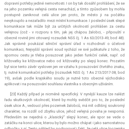
dopravní potřeby jediné nemovitosti. I on by tak dosáhl prohlášení, že se
na jeho pozemku veřejná cesta nenachází, a tímto způsobem by mohla
postupně zaniknout celá ulice jen proto, že město ji na počátku
nevykoupilo a nezařadilo mezi místní komunikace. I poslední úsek slepé
komunikace tak může být za určitých okolností prohlášen za cestu
veřejnou (což - v rozporu s tím, jak jej chápou žalobci, - připouští v
obecné rovině jimi citovaný rozsudek NSS čj. 1 As 63/2013-49, bod 48).
Jak správně poukázal silniční správní úřad v rozhodnutí o účelové
komunikaci, Nejvyšší správní soud vychází ve své judikatuře z toho, že
spornou cestu je třeba posuzovat jako jeden funkční celek, např. od
křižovatky ke křižovatce nebo od křižovatky po slepý konec. Prozatím
byl sice tento závěr vysloven jen ve vztahu k posuzování čtvrtého znaku,
tj. nutné komunikační potřeby (rozsudek NSS čj. 1 As 213/2017-38, bod
19), avšak podle krajského soudu je nutné toto obecné východisko
aplikovat i na posuzování souhlasu vlastníka s obecným užíváním.
[23] Každý případ je nicméně specifický. V nynější kauze lze nalézt
řadu skutkových okolností, které by mohly svědčit pro to, že poslední
úsek ulice A., vedoucí přes pozemek žalobců, má mít odlišný, soukromý
charakter, na rozdíl od zbytku ulice, jehož veřejná povaha je nesporná.
Především se nejedná o „klasický“ slepý konec, ale spor se vede o
zatáčku na konci ulice, kterou by bylo možno chápat i jako samostatnou
odbočku z ní. Tento náhled by podporoval i fakt, že celá ulice (pozemky