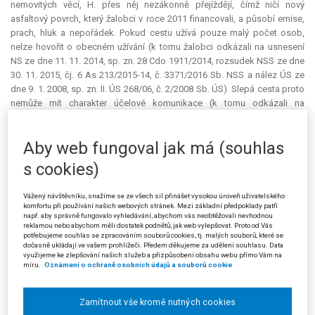
nemovitých věcí, H. přes něj nezákonně přejíždějí, čímž ničí nový
asfaltový povrch, který žalobci v roce 2011 financovali, a působí
emise
,
prach, hluk a nepořádek. Pokud cestu užívá pouze malý počet osob,
nelze hovořit o obecném užívání (k tomu žalobci odkázali na usnesení
NS ze dne 11. 11. 2014, sp. zn. 28 Cdo 1911/2014, rozsudek NSS ze dne
30. 11. 2015, čj. 6 As 213/2015-14, č. 3371/2016 Sb. NSS a nález ÚS ze
dne 9. 1. 2008, sp. zn. II. ÚS 268/06, č. 2/2008 Sb. ÚS). Slepá cesta proto
nemůže mít charakter účelové komunikace (k tomu odkázali na
rozsudek NSS ze dne 25. 9. 2013, čj. 1 As 63/2013-49). Další znaky
účelové komunikace tudíž ani nemělo smysl zkoumat.
Aby web fungoval jak má (souhlas
Žalobci se ohradili též proti tomu, že by byl dán v jejich případě
s cookies)
souhlas s obecným užíváním sporné cesty veřejností. Znovu připomněli,
že jejich pozemek neužívá veřejnost ani nemá důvod tak činit, neboť se
Vážený návštěvníku, snažíme se ze všech sil přinášet vysokou úroveň uživatelského
nachází na konci slepé ulice a může sloužit nanejvýš jako přístup k
komfortu při používání našich webových stránek. Mezi základní předpoklady patří
pozemkům H. Za veřejnost přitom nelze považovat automobily pošty či
např. aby správně fungovalo vyhledávání, abychom vás neobtěžovali nevhodnou
osoby, které do ulice zajedou náhodou. Jelikož veřejnost pozemek
reklamou nebo abychom měli dostatek podnětů, jak web vylepšovat. Proto od Vás
potřebujeme souhlas se zpracováním souborů cookies, tj. malých souborů, které se
nikdy neužívala (jak je možno zjistit z historických map v katastru
dočasně ukládají ve vašem prohlížeči. Předem děkujeme za udělení souhlasu. Data
nemovitostí a z čestných prohlášení sousedů z ulice A. založených ve
využijeme ke zlepšování našich služeb a přizpůsobení obsahu webu přímo Vám na
míru.
Oznámení o ochraně osobních údajů a souborů cookie
spise), neměli žalobci důvod jej oplocovat nebo označovat jako
soukromý (k tomu odkázali na citovaný rozsudek NSS čj. 1 As 63/2013-
49 a rozsudek NSS ze dne 22. 12. 2009, čj. 1 As 76/2009). Nebyly
Zamítnout vše kromě nutných cookies
předloženy žádné důkazy o tom, že by souhlas k veřejnému užívání