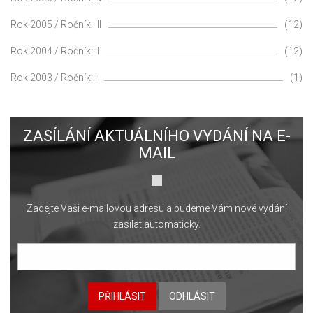
Rok 2005 / Ročník: III
(12)
Rok 2004 / Ročník: II
(12)
Rok 2003 / Ročník: I
(1)
ZASÍLÁNÍ AKTUÁLNÍHO VYDÁNÍ NA E-
MAIL
Zadejte Vaši e-mailovou adresu a budeme Vám nové vydání
zasílat automaticky.
PŘIHLÁSIT
ODHLÁSIT