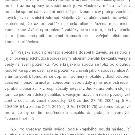
pod ní) až na sporný poslední úsek je ve vlastnictví města, avšak v
poslední sporné části vlastní město již jen dvoumetrový pruh pozemku a
zbytek je ve vlastnictví žalobců. Majetkovým vztahům zčásti odpovídá i
skutečnost, že až po zatáčku je celá ulice zařazena mezi místní
komunikace. Avšak spor ohledně zatáčky se vede o to, zda by nemělo
jít o jinou kategorii pozemní komunikace - veřejně přístupnou
komunikaci účelovou.
[24] Krajský soud i přes tato specifika dospěl k závěru, že žalobci a
jejich právní předchůdci (rodiče) svým mlčením přivolili ke vzniku veřejné
cesty na svém pozemku. Podle krajského soudu se totiž po dlouhou
řadu let ke sporné části svého pozemku chovali jako k součásti ulice A.,
a tím přispěli k tomu, že se dopravní poměry v lokalitě v dlouhodobém
časovém horizontu určitým způsobem uspořádaly a jiné možnosti řešení
v průběhu času zanikly, resp. zůstaly nevyužity.
Judikatura
přitom stojí na
tom, že jednou udělený souhlas s veřejným užíváním nelze později vzít
zpět a cestu tak zrušit (rozsudky NSS ze dne 27. 10. 2004, čj. 5 As
20/2003-64, a ze dne 2. 11. 2016, čj. 3 As 18/2016-75). Je tomu tak právě
proto, že by se tím nepřiměřeně zasáhlo do pokojně utvořených
územních vztahů.
[25] Pro uvedený závěr svědčí podle krajského soudu následující