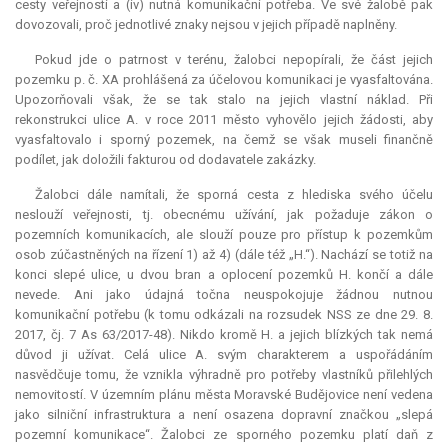
cesty veřejností a (iv) nutná komunikační potřeba. Ve své žalobě pak
dovozovali, proč jednotlivé znaky nejsou v jejich případě naplněny.
Pokud jde o patrnost v terénu, žalobci nepopírali, že část jejich
pozemku p. č. XA prohlášená za účelovou komunikaci je vyasfaltována.
Upozorňovali však, že se tak stalo na jejich vlastní náklad. Při
rekonstrukci ulice A. v roce 2011 město vyhovělo jejich žádosti, aby
vyasfaltovalo i sporný pozemek, na čemž se však museli finančně
podílet, jak doložili fakturou od dodavatele zakázky.
Žalobci dále namítali, že sporná cesta z hlediska svého účelu
neslouží veřejnosti, tj. obecnému užívání, jak požaduje zákon o
pozemních komunikacích, ale slouží pouze pro přístup k pozemkům
osob zúčastněných na řízení 1) až 4) (dále též „H.“). Nachází se totiž na
konci slepé ulice, u dvou bran a oplocení pozemků H. končí a dále
nevede. Ani jako údajná točna neuspokojuje žádnou nutnou
komunikační potřebu (k tomu odkázali na rozsudek NSS ze dne 29. 8.
2017, čj. 7 As 63/2017-48). Nikdo kromě H. a jejich blízkých tak nemá
důvod ji užívat. Celá ulice A. svým charakterem a uspořádáním
nasvědčuje tomu, že vznikla výhradně pro potřeby vlastníků přilehlých
nemovitostí. V územním plánu města Moravské Budějovice není vedena
jako silniční infrastruktura a není osazena dopravní značkou „slepá
pozemní komunikace“. Žalobci ze sporného pozemku platí daň z