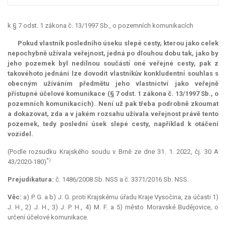
k § 7 odst. 1 zákona č. 13/1997 Sb., o pozemních komunikacích
Pokud vlastník posledního úseku slepé cesty, kterou jako celek
nepochybně užívala veřejnost, jedná po dlouhou dobu tak, jako by
jeho pozemek byl nedílnou součástí oné veřejné cesty, pak z
takovéhoto jednání lze dovodit vlastníkův konkludentní souhlas s
obecným užíváním předmětu jeho vlastnictví jako veřejně
přístupné účelové komunikace (§ 7 odst. 1 zákona č. 13/1997 Sb., o
pozemních komunikacích). Není už pak třeba podrobně zkoumat
a dokazovat, zda a v jakém rozsahu užívala veřejnost právě tento
pozemek, tedy poslední úsek slepé cesty, například k otáčení
vozidel.
(Podle rozsudku Krajského soudu v Brně ze dne 31. 1. 2022, čj. 30 A
*)
43/2020-180)
Prejudikatura:
č. 1486/2008 Sb. NSS a č. 3371/2016 Sb. NSS.
Věc:
a) P. G. a b) J. G. proti Krajskému úřadu Kraje Vysočina, za účasti 1)
J. H., 2) J. H., 3) J. P. H., 4) M. F. a 5) město Moravské Budějovice, o
určení účelové komunikace.