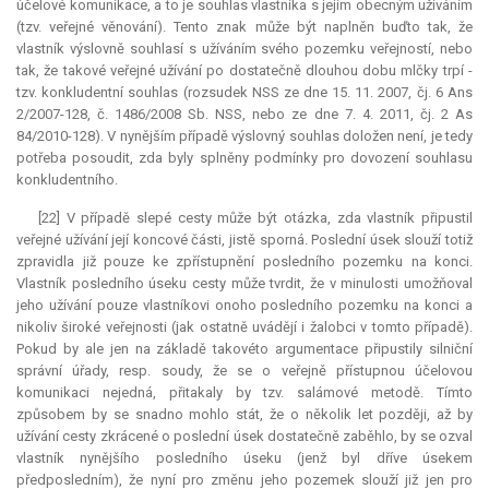
účelové komunikace, a to je souhlas vlastníka s jejím obecným užíváním
(tzv. veřejné věnování). Tento znak může být naplněn buďto tak, že
vlastník výslovně souhlasí s užíváním svého pozemku veřejností, nebo
tak, že takové veřejné užívání po dostatečně dlouhou dobu mlčky trpí -
tzv. konkludentní souhlas (rozsudek NSS ze dne 15. 11. 2007, čj. 6 Ans
2/2007-128, č. 1486/2008 Sb. NSS, nebo ze dne 7. 4. 2011, čj. 2 As
84/2010-128). V nynějším případě výslovný souhlas doložen není, je tedy
potřeba posoudit, zda byly splněny podmínky pro dovození souhlasu
konkludentního.
[22] V případě slepé cesty může být otázka, zda vlastník připustil
veřejné užívání její koncové části, jistě sporná. Poslední úsek slouží totiž
zpravidla již pouze ke zpřístupnění posledního pozemku na konci.
Vlastník posledního úseku cesty může tvrdit, že v minulosti umožňoval
jeho užívání pouze vlastníkovi onoho posledního pozemku na konci a
nikoliv široké veřejnosti (jak ostatně uvádějí i žalobci v tomto případě).
Pokud by ale jen na základě takovéto argumentace připustily silniční
správní úřady, resp. soudy, že se o veřejně přístupnou účelovou
komunikaci nejedná, přitakaly by tzv. salámové metodě. Tímto
způsobem by se snadno mohlo stát, že o několik let později, až by
užívání cesty zkrácené o poslední úsek dostatečně zaběhlo, by se ozval
vlastník nynějšího posledního úseku (jenž byl dříve úsekem
předposledním), že nyní pro změnu jeho pozemek slouží již jen pro