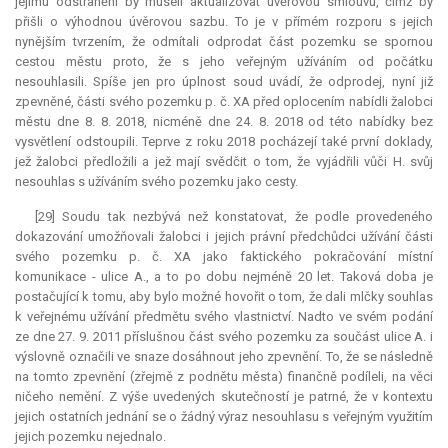
jejímu odstranění by museli aktualizovat úvěrovou smlouvu, čímž by
přišli o výhodnou úvěrovou sazbu. To je v přímém rozporu s jejich
nynějším tvrzením, že odmítali odprodat část pozemku se spornou
cestou městu proto, že s jeho veřejným užíváním od počátku
nesouhlasili. Spíše jen pro úplnost soud uvádí, že odprodej, nyní již
zpevněné, části svého pozemku p. č. XA před oplocením nabídli žalobci
městu dne 8. 8. 2018, nicméně dne 24. 8. 2018 od této nabídky bez
vysvětlení odstoupili. Teprve z roku 2018 pocházejí také první doklady,
jež žalobci předložili a jež mají svědčit o tom, že vyjádřili vůči H. svůj
nesouhlas s užíváním svého pozemku jako cesty.
[29] Soudu tak nezbývá než konstatovat, že podle provedeného
dokazování umožňovali žalobci i jejich právní předchůdci užívání části
svého pozemku p. č. XA jako faktického pokračování místní
komunikace - ulice A., a to po dobu nejméně 20 let. Taková doba je
postačující k tomu, aby bylo možné hovořit o tom, že dali mlčky souhlas
k veřejnému užívání předmětu svého vlastnictví. Nadto ve svém podání
ze dne 27. 9. 2011 příslušnou část svého pozemku za součást ulice A. i
výslovně označili ve snaze dosáhnout jeho zpevnění. To, že se následně
na tomto zpevnění (zřejmě z podnětu města) finančně podíleli, na věci
ničeho nemění. Z výše uvedených skutečností je patrné, že v kontextu
jejich ostatních jednání se o žádný výraz nesouhlasu s veřejným využitím
jejich pozemku nejednalo.