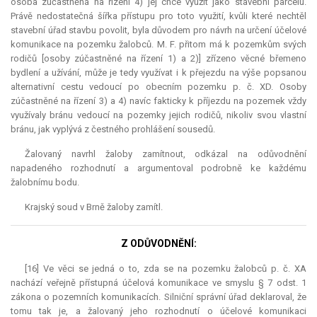
osoba zúčastněná na řízení 4) jej chce využít jako stavební parcelu.
Právě nedostatečná šířka přístupu pro toto využití, kvůli které nechtěl
stavební úřad stavbu povolit, byla důvodem pro návrh na určení účelové
komunikace na pozemku žalobců. M. F. přitom má k pozemkům svých
rodičů [osoby zúčastněné na řízení 1) a 2)] zřízeno věcné břemeno
bydlení a užívání, může je tedy využívat i k přejezdu na výše popsanou
alternativní cestu vedoucí po obecním pozemku p. č. XD. Osoby
zúčastněné na řízení 3) a 4) navíc fakticky k příjezdu na pozemek vždy
využívaly bránu vedoucí na pozemky jejich rodičů, nikoliv svou vlastní
bránu, jak vyplývá z čestného prohlášení sousedů.
Žalovaný navrhl žaloby zamítnout, odkázal na odůvodnění
napadeného rozhodnutí a argumentoval podrobně ke každému
žalobnímu bodu.
Krajský soud v Brně žaloby zamítl.
Z ODŮVODNĚNÍ:
[16] Ve věci se jedná o to, zda se na pozemku žalobců p. č. XA
nachází veřejně přístupná účelová komunikace ve smyslu § 7 odst. 1
zákona o pozemních komunikacích. Silniční správní úřad deklaroval, že
tomu tak je, a žalovaný jeho rozhodnutí o účelové komunikaci