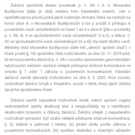
Žalobci společně vlastní pozemek p. č. XA v k. ú. Moravské
Budějovice (dále je vždy míněno toto katastrální území). Jde o
vyasfaltovanou plochu před jejich rodinným domem, která se nachází na
konci ulice A. v Moravských Budějovicích a lze ji použít k přístupu k
pozemkům osob zúčastněných na řízení 1 až 4 z ulice A. [jde o pozemky
p. č. XB, st. X ve spoluvlastnictví osob zúčastněných 1) a 2), a dále p. č.
XC ve spoluvlastnictví osob zúčastněných 3) a 4)]. Na návrh těchto osob
Městský úřad Moravské Budějovice (dále též „silniční správní úřad“) v
řízení podle § 142 správního řádu rozhodnutím ze dne 22. 11. 2019 určil,
že se na pozemku žalobců p. č. XA v rozsahu vymezeném geometrickým
vytyčovacím náčrtem nachází veřejně přístupná účelová komunikace ve
smyslu § 7 odst. 1 zákona o pozemních komunikacích. Odvolání
žalobců zamítl žalovaný rozhodnutím ze dne 6. 3. 2020. Proti tomuto
rozhodnutí žalobci brojili u Krajského soudu v Brně, který jejich žaloby
spojil ke společnému řízení.
Žalobci navrhli napadené rozhodnutí zrušit, neboť správní orgány
nedostatečně zjistily skutkový stav a nevypořádaly se s námitkami,
skutkovými tvrzeními a důkazy žalobců. Žalobci přejali z napadeného
rozhodnutí vymezení čtyř znaků veřejně přístupné účelové komunikace,
tj. (i) stálost a patrnost v terénu, (ii) plnění účelu podle zákona o
pozemních komunikacích, (iii) souhlas vlastníka s obecným užíváním