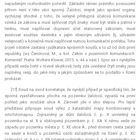
napadeným rozhodnutím potvrdil. Základní rámec právního posouzení
přitom není v této věci sporný. Žalobci, stejně jako správní orgány,
vycházejí shodně z toho, že veřejně přístupná účelová komunikace
vzniká ze zákona a musí splňovat čtyři znaky: musí být stálá a patrná v
terénu, musí naplňovat dopravní účel stanovený zákonem, musí
existovat souhlas vlastníka s jejím obecným užíváním (tj. užíváním
veřejností) a konečně musí naplňovat nutnou komunikační potřebu. Toto
pojetí ostatně zastává i
judikatura
správních soudů, a to už od dob první
republiky (viz Černínová, M., a kol.
Zákon o pozemních komunikacích.
Komentář.
Praha: Wolters Kluwer, 2015. s. 44 a násl.). Spor se v nynějším
případě vede čistě v rovině skutkové, tedy zda uvedené čtyři znaky jsou
naplněny, resp. do jaké míry a jakým způsobem se to podařilo v řízení
prokázat.
[17] Soud na úvod konstatuje, že nynější případ je specifický tím, že
sporná vyasfaltovaná plocha na pozemku žalobců vypadá na první
pohled jako součást ulice A. Zároveň jde o ulici slepou. Pro lepší
představu připojuje soud výřez z katastrální mapy kombinovaný s
ortofotomapou. Zvýrazněný je dům žalobců č. p. X umístěný na
pozemku na st. X a obklopený pozemkem p. č. XA. K němu vede ze
západu po pozemku města p. č. XE ulice A., před domem cesta zatáčí
na sever a končí u pozemků osob zúčastněných na řízení p. č. XC
(zahrada), st. X a p. č. XB (včetně rodinného domu č. p. X umístěného na