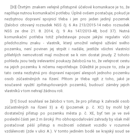
[30] Čtvrtým znakem veřejně přístupné účelové komunikace je to, že
naplňuje nutnou komunikační potřebu. Úplně ovšem postačuje, pokud je
nezbytnou dopravní spojnicí třeba i jen pro jeden jediný pozemek
(žalobci citovaný rozsudek NSS čj. 6 As 213/2015-14 nebo rozsudek
NSS ze dne 21. 8. 2014, čj. 9 As 147/2013-48, bod 37). Nutná
komunikační potřeba totiž představuje pouze jakýsi regulativ vůči
předchozímu znaku - vlastník, který umožnil veřejné užívání svého
pozemku, není povinen jej strpět i nadále, jestliže všichni vlastníci
přilehlých nemovitostí mají možnost se k nim dostat jinudy. Z tohoto
pohledu jsou tedy irelevantní poukazy žalobců na to, že veřejnost cestu
na jejich pozemku k ničemu nepotřebuje. Důležité je pouze to, zda je
tato cesta nezbytná pro dopravní napojení alespoň jednoho pozemku
osob zúčastněných na řízení. Přitom je třeba vyjít z toho, jaké je
současné využití zpřístupňovaných pozemků, budoucí záměry jejich
vlastníků v tom nehrají žádnou roli.
[31] Soud souhlasí se žalobci v tom, že pro přístup k zahradě osob
zúčastněných na řízení 3) a 4) (pozemek p. č. XC) by mohl být
dostatečný přístup po pozemku města p. č. XE, byť ten je ve své
poslední části jen 2 m široký. Pro obhospodařování zahrady by však měl
postačovat pěší přístup s možností odstavit vozidlo v rozumné
vzdálenosti (zde v ulici A.). V tomto jediném bodě se krajský soud se