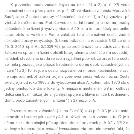
K pozemku osob zúčastněných na řízení 1) a 2) p. č. XB vede
alternativní cesta přes pozemek p. č. XD ve vlastnictví města Moravské
Budějovice. Žalobci i osoby zúčastněné na řízení 1) a 2) ji využívali při
výstavbě svého domu. Protože vede k zadní bráně jejich domu, osoby
zúčastněné na řízení ji využívají více než 20 let, a to i pro účely osobního
automobilu s vozíkem. Podle žalobců tato alternativní cesta žádné
nákladné úpravy nevyžaduje (k tomu odkázali na rozsudek NSS ze dne
16. 3. 2010, čj. 5 As 3/2009-76), je celoročně užívána a udržována (což
žalobci ve správním řízení doložili fotografiemi a prohlášením sousedů).
I úředník stavebního úřadu ve svém vyjádření potvrdil, že právě tato cesta
se měla používat jako příjezd k rodinnému domu osob zúčastněných na
řízení 1) a 2). To, že jde o cestu nezpevněnou v horším technickém stavu,
nehraje roli, neboť zákon pojem
zpevněná cesta
vůbec nezná. Cesta
existuje již od roku 1895 a do vybudování ulice A. kolem roku 1970 šlo o
jediný přístup do dané lokality. V nejužším místě měří 5,8 m, celková
délka činí 85 m, takže jde o rychlejší spojení z hlavní silnice k rodinnému
domu osob zúčastněných na řízení 1) a 2) než ulicí A.
Pozemek osob zúčastněných na řízení 3) a 4) p. č. XC je v katastru
nemovitostí veden jako
orná půda
a užívají ho jako zahradu, tudíž je k
němu zcela dostačující přístup přes obecní pozemek p. č. XE v šíři 2 m
vedený v katastru jako
ostatní komunikace
. Na tom nic nemění fakt, že