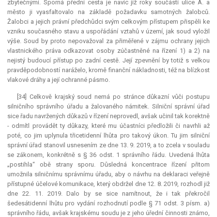
zbytečnými. Sporná přední cesta je navíc již roky součástí ulice A. a
město ji vyasfaltovalo na základě požadavku samotných žalobců.
Žalobci a jejich právní předchůdci svým celkovým přístupem přispěli ke
vzniku současného stavu a uspořádání vztahů v území, jak soud vyložil
výše. Soud by proto nepovažoval za přiměřené v zájmu ochrany jejich
vlastnického práva odkazovat osoby zúčastněné na řízení 1) a 2) na
nejistý budoucí přístup po zadní cestě. Její zpevnění by totiž s velkou
pravděpodobností naráželo, kromě finanční nákladnosti, též na blízkost
vlakové dráhy a její ochranné pásmo.
[34] Celkově krajský soud nemá po stránce důkazní vůči postupu
silničního správního úřadu a žalovaného námitek. Silniční správní úřad
sice řadu navržených důkazů v řízení neprovedl, avšak učinil tak korektně
- odmítl provádět ty důkazy, které mu účastníci předložili či navrhli až
poté, co jim uplynula třicetidenní lhůta pro takový úkon. Tu jim silniční
správní úřad stanovil usnesením ze dne 13. 9. 2019, a to zcela v souladu
se zákonem, konkrétně s § 36 odst. 1 správního řádu. Uvedená lhůta
„postihla“ obě strany sporu. Důsledná koncentrace řízení přitom
umožnila silničnímu správnímu úřadu, aby o návrhu na deklaraci veřejně
přístupné účelové komunikace, který obdržel dne 12. 8. 2019, rozhodl již
dne 22. 11. 2019. Dalo by se sice namítnout, že i tak překročil
šedesátidenní lhůtu pro vydání rozhodnutí podle § 71 odst. 3 písm. a)
správního řádu, avšak krajskému soudu je z jeho úřední činnosti známo,