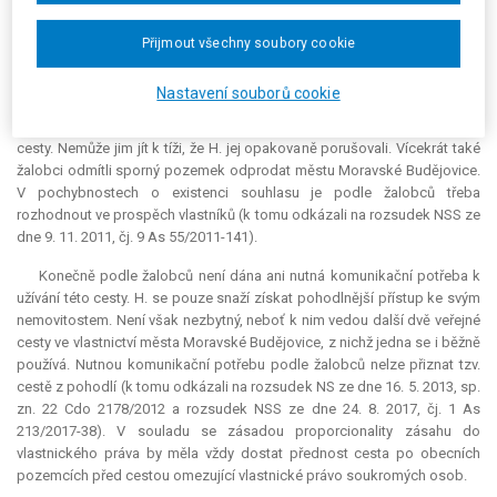
sporné cesty dali rodiče žalobců jakožto jejich právní předchůdci - ti
naopak vyslovili jasný nesouhlas s jakýmikoliv nároky H. ke spornému
Přijmout všechny soubory cookie
pozemku. Při výstavbě svého rodinného domu v roce 1997 proto užívaly
osoby zúčastněné na řízení 1) a 2) alternativní cestu po obecním
Nastavení souborů cookie
pozemku. Sami žalobci, kteří vlastní sporný pozemek od roku 2006, pak
prokazatelně doručili H. svůj výslovný nesouhlas s užíváním sporné
cesty. Nemůže jim jít k tíži, že H. jej opakovaně porušovali. Vícekrát také
žalobci odmítli sporný pozemek odprodat městu Moravské Budějovice.
V pochybnostech o existenci souhlasu je podle žalobců třeba
rozhodnout ve prospěch vlastníků (k tomu odkázali na rozsudek NSS ze
dne 9. 11. 2011, čj. 9 As 55/2011-141).
Konečně podle žalobců není dána ani nutná komunikační potřeba k
užívání této cesty. H. se pouze snaží získat pohodlnější přístup ke svým
nemovitostem. Není však nezbytný, neboť k nim vedou další dvě veřejné
cesty ve vlastnictví města Moravské Budějovice, z nichž jedna se i běžně
používá. Nutnou komunikační potřebu podle žalobců nelze přiznat tzv.
cestě z pohodlí (k tomu odkázali na rozsudek NS ze dne 16. 5. 2013, sp.
zn. 22 Cdo 2178/2012 a rozsudek NSS ze dne 24. 8. 2017, čj. 1 As
213/2017-38). V souladu se zásadou proporcionality zásahu do
vlastnického práva by měla vždy dostat přednost cesta po obecních
pozemcích před cestou omezující vlastnické právo soukromých osob.