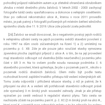
pohodlný průjezd nákladním autem a je zřetelně ohraničená obrubníkem
zhruba v místě dnešního plotu žalobců. V letech 2002 - 2003 zachycují
fotografie tutéž cestu vyasfaltovanou a dokonce s veřejným osvětlením.
Stav po celkové rekonstrukci ulice A., kterou v roce 2011 provedlo
město, je pak patrný z fotografií pořízených při místním šetření silničního
správního úřadu dne 11. 9. 2019. Ulice zde působí zcela jednolitě.
[26] Žalobci se snaží dovozovat, že o negativním postoji jejich rodičů
k veřejnému užívání cesty na jejich pozemku svědčí stavební povolení z
roku 1997 na dům osob zúčastněných na řízení 1) a 2) umístěný na
pozemku p. č. XB. Zde je ale pouze jako součást stavby vymezena
zpevněná plocha zajišťující příjezd z ulice A. s tím, že na její provedení
mají stavebníci odkoupit od vlastníka (blíže neurčeného) pozemku jeho
část v šíři 3 m. Na to ovšem podle soudu navazuje podmínka č. 6
stavebního povolení, která upřesňuje, že jde o pozemek paní K., nikoliv o
pozemek rodičů dnešních žalobců. Cílem mělo být podle textu
rozhodnutí kromě zajištění trvalého přístupu též vedení inženýrských sítí.
Tomu zcela odpovídá i přiložená situace stavby, z níž je patrné, že k
připojení na ulici A. a vedení sítí potřebovali stavebníci odkoupit právě
zde vyznačený 3 m široký pruh sousední zahrady. Jinak je ale přístup
vyznačen po cestě vedoucí k regulační stanici plynu. Tato cesta se
nacházela zčásti na pozemku paní K. p. č. XC (2 m široký pruh na ulici A.,
který paní K. v tomtéž roce odprodala městu a to ho připojilo ke svému