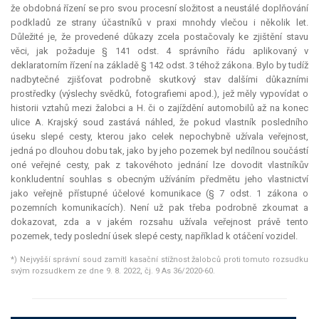
že obdobná řízení se pro svou procesní složitost a neustálé doplňování
podkladů ze strany účastníků v praxi mnohdy vlečou i několik let.
Důležité je, že provedené důkazy zcela postačovaly ke zjištění stavu
věci, jak požaduje § 141 odst. 4 správního řádu aplikovaný v
deklaratorním řízení na základě § 142 odst. 3 téhož zákona. Bylo by tudíž
nadbytečné zjišťovat podrobně skutkový stav dalšími důkazními
prostředky (výslechy svědků, fotografiemi apod.), jež měly vypovídat o
historii vztahů mezi žalobci a H. či o zajíždění automobilů až na konec
ulice A. Krajský soud zastává náhled, že pokud vlastník posledního
úseku slepé cesty, kterou jako celek nepochybně užívala veřejnost,
jedná po dlouhou dobu tak, jako by jeho pozemek byl nedílnou součástí
oné veřejné cesty, pak z takovéhoto jednání lze dovodit vlastníkův
konkludentní souhlas s obecným užíváním předmětu jeho vlastnictví
jako veřejně přístupné účelové komunikace (§ 7 odst. 1 zákona o
pozemních komunikacích). Není už pak třeba podrobně zkoumat a
dokazovat, zda a v jakém rozsahu užívala veřejnost právě tento
pozemek, tedy poslední úsek slepé cesty, například k otáčení vozidel.
*) Nejvyšší správní soud zamítl kasační stížnost žalobců proti tomuto rozsudku
svým rozsudkem ze dne 9. 8. 2022, čj. 9 As 36/2020-60.