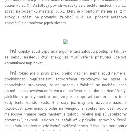
pozemku st. X). Asfaltový povrch vozovky se v těchto místech nachází
zčásti na pozemku města p. č. XE, který je v tomto místě jen asi 2 m
široký, a zčásti na pozemku žalobců p. č. XA, přičemž asfaltové
zpevnění je ohraničeno jejich plotem.
[18] Krajský soud vypořádá argumentaci žalobců postupně tak, jak
za sebou následují čtyři znaky, jež musí veřejně přístupná účelová
komunikace naplňovat.
[19] Pokud jde o první znak, o jeho naplnění nemá soud nejmenší
pochybnost. Nejrůznějšími fotografiemi založenými ve spise je
nepochybně prokázáno, že na pozemku žalobců se nachází jasně
patrná cesta zpevněná asfaltem a ohraničená jejich plotem. Nemůže být
jakýchkoliv pochybností o tom, že jde o dopravní koridor, ani o tom,
kudy tento koridor vede. Bílé čáry, jež mají pro uživatele názorně
rozdělovat zpevněnou plochu na veřejnou a soukromou část podle
majetkové hranice mezi městem a žalobci, včetně nápisů „soukromý
pozemek“, nakreslili žalobci na asfalt až v průběhu správního řízení,
celou řadu let předtím zde žádné rozlišení nebylo. Z hlediska patrnosti v