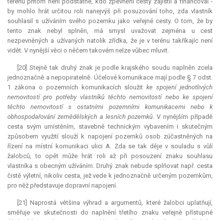
terénu přitom není podstatné, kdo zpevnění cesty zajistil a financoval -
by mohlo hrát určitou roli nanejvýš při posuzování toho, zda vlastník
souhlasil s užíváním svého pozemku jako veřejné cesty. O tom, že by
tento znak nebyl splněn, má smysl uvažovat zejména u cest
nezpevněných a užívaných natolik zřídka, že je v terénu takříkajíc není
vidět. V nynější věci o něčem takovém nelze vůbec mluvit.
[20] Stejně tak druhý znak je podle krajského soudu naplněn zcela
jednoznačně a nepopiratelně. Účelové komunikace mají podle § 7 odst.
1 zákona o pozemních komunikacích sloužit
ke spojení jednotlivých
nemovitostí pro potřeby vlastníků těchto nemovitostí nebo ke spojení
těchto nemovitostí s ostatními pozemními komunikacemi nebo k
obhospodařování zemědělských a lesních pozemků
. V nynějším případě
cesta svým umístěním, stavebně technickým vybavením i skutečným
způsobem využití slouží k napojení pozemků osob zúčastněných na
řízení na místní komunikaci ulici A. Zda se tak děje v souladu s vůlí
žalobců, to opět může hrát roli až při posouzení znaku souhlasu
vlastníka s obecným užíváním. Druhý znak nebude splňovat např. cesta
čistě výletní, nikoliv cesta, jež vede k jednoznačně určeným pozemkům,
pro něž představuje dopravní napojení.
[21] Naprostá většina výhrad a argumentů, které žalobci uplatňují,
směřuje ve skutečnosti do naplnění třetího znaku veřejně přístupné