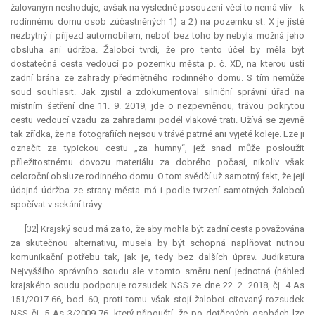
žalovaným neshoduje, avšak na výsledné posouzení věci to nemá vliv - k
rodinnému domu osob zúčastněných 1) a 2) na pozemku st. X je jistě
nezbytný i příjezd automobilem, neboť bez toho by nebyla možná jeho
obsluha ani údržba. Žalobci tvrdí, že pro tento účel by měla být
dostatečná cesta vedoucí po pozemku města p. č. XD, na kterou ústí
zadní brána ze zahrady předmětného rodinného domu. S tím nemůže
soud souhlasit. Jak zjistil a zdokumentoval silniční správní úřad na
místním šetření dne 11. 9. 2019, jde o nezpevněnou, trávou pokrytou
cestu vedoucí vzadu za zahradami podél vlakové trati. Užívá se zjevně
tak zřídka, že na fotografiích nejsou v trávě patrné ani vyjeté koleje. Lze ji
označit za typickou cestu „za humny“, jež snad může posloužit
příležitostnému dovozu materiálu za dobrého počasí, nikoliv však
celoroční obsluze rodinného domu. O tom svědčí už samotný fakt, že její
údajná údržba ze strany města má i podle tvrzení samotných žalobců
spočívat v sekání trávy.
[32] Krajský soud má za to, že aby mohla být zadní cesta považována
za skutečnou alternativu, musela by být schopná naplňovat nutnou
komunikační potřebu tak, jak je, tedy bez dalších úprav.
Judikatura
Nejvyššího správního soudu ale v tomto směru není jednotná (náhled
krajského soudu podporuje rozsudek NSS ze dne 22. 2. 2018, čj. 4 As
151/2017-66, bod 60, proti tomu však stojí žalobci citovaný rozsudek
NSS čj. 5 As 3/2009-76, který připouští, že po dotčených osobách lze