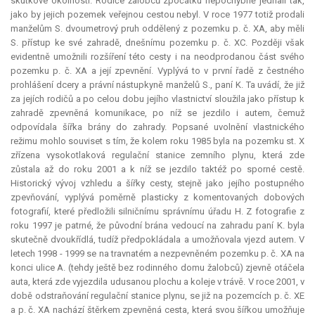
skutkové okolnosti. Rodiče žalobců zpočátku nepochybně jednali tak,
jako by jejich pozemek veřejnou cestou nebyl. V roce 1977 totiž prodali
manželům S. dvoumetrový pruh oddělený z pozemku p. č. XA, aby měli
S. přístup ke své zahradě, dnešnímu pozemku p. č. XC. Později však
evidentně umožnili rozšíření této cesty i na neodprodanou část svého
pozemku p. č. XA a její zpevnění. Vyplývá to v první řadě z čestného
prohlášení dcery a právní nástupkyně manželů S., paní K. Ta uvádí, že již
za jejích rodičů a po celou dobu jejího vlastnictví sloužila jako přístup k
zahradě zpevněná komunikace, po níž se jezdilo i autem, čemuž
odpovídala šířka brány do zahrady. Popsané uvolnění vlastnického
režimu mohlo souviset s tím, že kolem roku 1985 byla na pozemku st. X
zřízena vysokotlaková regulační stanice zemního plynu, která zde
zůstala až do roku 2001 a k níž se jezdilo taktéž po sporné cestě.
Historický vývoj vzhledu a šířky cesty, stejně jako jejího postupného
zpevňování, vyplývá poměrně plasticky z komentovaných dobových
fotografií, které předložili silničnímu správnímu úřadu H. Z fotografie z
roku 1997 je patrné, že původní brána vedoucí na zahradu paní K. byla
skutečně dvoukřídlá, tudíž předpokládala a umožňovala vjezd autem. V
letech 1998 - 1999 se na travnatém a nezpevněném pozemku p. č. XA na
konci ulice A. (tehdy ještě bez rodinného domu žalobců) zjevně otáčela
auta, která zde vyjezdila udusanou plochu a koleje v trávě. V roce 2001, v
době odstraňování regulační stanice plynu, se již na pozemcích p. č. XE
a p. č. XA nachází štěrkem zpevněná cesta, která svou šířkou umožňuje