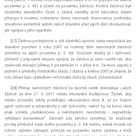
pozemku p. č. XE) a zčásti na pozemku žalobců. Rodiče žalobců byli
účastníky stavebního řízení a žádné námitky proti takovému řešení
přístupu k novému rodinnému domu nevznesli. Stanovenou podmínku
stavebníci evidentně splnili, neboť stavební úřad jejich dům zkolaudoval,
jak vyplývá z jeho vyjádření.
[27] Žádnou pochybnost o vůli vlastníků sporné cesty nevyvolává ani
stavební povolení z roku 2007 na rodinný dům samotných žalobců
umístěný na jejich pozemku p. č. XA. Součástí stavby je i oplocení,
přičemž z připojené situace vyplývá, že žalobci je sami navrhli tak, aby
zachovali stávající přístup k pozemkům H. v šířce 4 m. Ze dvou zápisů z
jednání s úředníky městského úřadu z dubna a května 2007 je zřejmé, že
toto řešení bylo výsledkem neformální dohody všech zúčastněných.
[28] Přístup samotných žalobců ke sporné cestě dokresluje i jejich
žádost ze dne 27. 9. 2011 městu Moravské Budějovice. Žádali, aby
město provedlo tehdy probíhající rekonstrukci ulice A. až po hranici
jejich oplocení a urbanisticky ji tak dokončilo, neboť by na konci ulice
jinak vznikla „
nedokončena a nekompletní, neesteticky i neprakticky
vyhlížející komunikace
“. Zároveň zde žalobci vysvětlují, že zvažovali
prodej příslušné části svého pozemku p. č. XA městu, avšak museli od
tohoto záměru ustoupit, protože na pozemku vázne zástava a kvůli