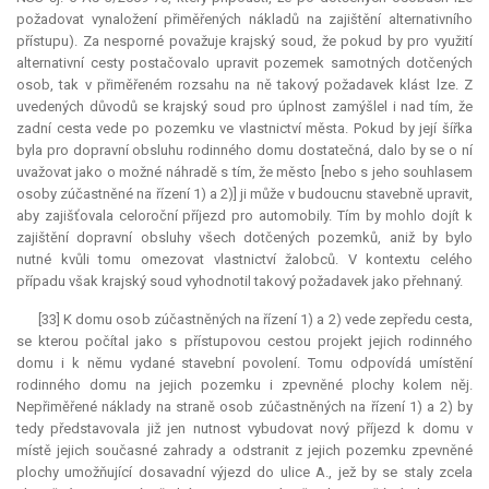
požadovat vynaložení přiměřených nákladů na zajištění alternativního
přístupu). Za nesporné považuje krajský soud, že pokud by pro využití
alternativní cesty postačovalo upravit pozemek samotných dotčených
osob, tak v přiměřeném rozsahu na ně takový požadavek klást lze. Z
uvedených důvodů se krajský soud pro úplnost zamýšlel i nad tím, že
zadní cesta vede po pozemku ve vlastnictví města. Pokud by její šířka
byla pro dopravní obsluhu rodinného domu dostatečná, dalo by se o ní
uvažovat jako o možné náhradě s tím, že město [nebo s jeho souhlasem
osoby zúčastněné na řízení 1) a 2)] ji může v budoucnu stavebně upravit,
aby zajišťovala celoroční příjezd pro automobily. Tím by mohlo dojít k
zajištění dopravní obsluhy všech dotčených pozemků, aniž by bylo
nutné kvůli tomu omezovat vlastnictví žalobců. V kontextu celého
případu však krajský soud vyhodnotil takový požadavek jako přehnaný.
[33] K domu osob zúčastněných na řízení 1) a 2) vede zepředu cesta,
se kterou počítal jako s přístupovou cestou projekt jejich rodinného
domu i k němu vydané stavební povolení. Tomu odpovídá umístění
rodinného domu na jejich pozemku i zpevněné plochy kolem něj.
Nepřiměřené náklady na straně osob zúčastněných na řízení 1) a 2) by
tedy představovala již jen nutnost vybudovat nový příjezd k domu v
místě jejich současné zahrady a odstranit z jejich pozemku zpevněné
plochy umožňující dosavadní výjezd do ulice A., jež by se staly zcela