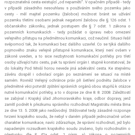
rozpoznatelná cesta existující „od nepaměti“. V opačném případě - tedy
v případě zásadního nesouhlasu s používáním svého pozemku jako
cesty - měl majitel pozemku (žalobce) možnost bránit se užívání
pozemku třetími osobami jednak negatorní žalobou dle § 126 odst. 1
občanského zákoníku, jednak postupem dle § 7 odst. 1 zákona o
pozemních komunikacích - tedy požádat o úpravu nebo omezení
veřejného přístupu na předmětnou komunikaci, což neučinil. Situaci řešil
svépomocí tak, že komunikaci bez dalšího uzavřel. Co se týká dalšího
pojmového znaku veřejně přístupné komunikace, který není ovšem v
zákoně uveden, a to sice nezbytnosti komunikační potřeby pro třetí
osoby užívající tuto cestu, pak tu správní orgán I. stupně konstatoval, že
do lokality Pod Mniší horou nevede jiná adekvátní cesta. Ke stejnému
závěru dospěl i odvolací orgán po seznámení se situací na místě
samém. Rovněž Veřejný ochránce práv při šetření podnětu žalobce v
předmětné věci potvrdil zjištění správních orgánů obou stupňů k otázce
nutné komunikační potřeby, a to v dopise ze dne 8. 8. 2008. Záležitostí
se zabýval i Krajský úřad Jihomoravského kraje, odbor dopravy, jenž
zamítl podnět k přezkumu správního rozhodnutí Magistrátu města Brna
ze dne 13. 5. 2008 jako nedůvodný. Stěžovatel tedy zásadně rozporuje
tvrzení krajského soudu, že nebyl v daném případě jednoznačně určen
charakter komunikace, navíc zdůrazňuje, že správní rozhodnutí, jež bylo
napadeným rozsudkem krajského soudu zrušeno, bylo rozhodnutím o
přestupku dle § 42a odst. 1 písm. a) zákona o pozemních