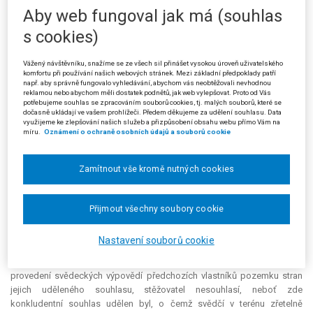
kasační stížností, v níž upozornil na to, že podle krajského soudu
Aby web fungoval jak má (souhlas
správní orgány nemají dosud jasno o charakteru dané komunikace. Dle
s cookies)
stěžovatele je charakter komunikace zcela jednoznačně dán - jedná se o
veřejně přístupnou účelovou komunikaci ve smyslu § 7 odst. 1 zákona o
Vážený návštěvníku, snažíme se ze všech sil přinášet vysokou úroveň uživatelského
pozemních komunikacích, která slouží ke spojení nemovitostí s
komfortu při používání našich webových stránek. Mezi základní předpoklady patří
ostatními pozemními komunikacemi. Existence uvedené komunikace
např. aby správně fungovalo vyhledávání, abychom vás neobtěžovali nevhodnou
reklamou nebo abychom měli dostatek podnětů, jak web vylepšovat. Proto od Vás
vyplývá jak ze sdělení katastrálního úřadu, tak ze šetření správního
potřebujeme souhlas se zpracováním souborů cookies, tj. malých souborů, které se
orgánu I. stupně na místě samém. Označení pozemku v katastru
dočasně ukládají ve vašem prohlížeči. Předem děkujeme za udělení souhlasu. Data
nemovitostí není v části „využití pozemku“ závazným údajem ve smyslu
využijeme ke zlepšování našich služeb a přizpůsobení obsahu webu přímo Vám na
míru.
Oznámení o ochraně osobních údajů a souborů cookie
§ 20 zákona č. 344/1992 Sb., o katastru nemovitostí České republiky
(katastrální zákon). Proto je skutečnost dosaženého zápisu „jiná
plocha“ namísto dosavadního „ostatní komunikace“ pro existenci
Zamítnout vše kromě nutných cookies
komunikace - cesty irelevantní, což potvrzuje i stávající
judikatura
. Pokud
jde o další znak veřejně přístupné komunikace, kterým má být dle
krajského soudu souhlas vlastníka pozemku, který komunikaci tvoří,
Přijmout všechny soubory cookie
dostupná
judikatura
uvádí, že postačí souhlas konkludentní (rozsudek
Nejvyššího soudu ze dne 20. 3. 2002, čj. 22 Cdo 1911/2000, nebo
Nastavení souborů cookie
rozsudek Nejvyššího správního soudu ze dne 27. 10. 2004, čj. 5 As
20/2003). S názorem krajského soudu, který předpokládá v novém řízení
provedení svědeckých výpovědí předchozích vlastníků pozemku stran
jejich uděleného souhlasu, stěžovatel nesouhlasí, neboť zde
konkludentní souhlas udělen byl, o čemž svědčí v terénu zřetelně