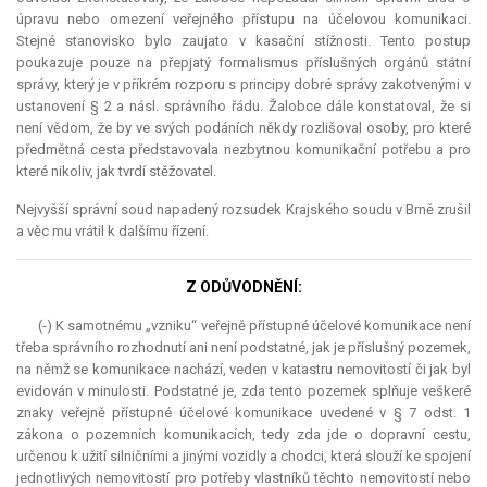
úpravu nebo omezení veřejného přístupu na účelovou komunikaci.
Stejné stanovisko bylo zaujato v kasační stížnosti. Tento postup
poukazuje pouze na přepjatý formalismus příslušných orgánů státní
správy, který je v příkrém rozporu s principy dobré správy zakotvenými v
ustanovení § 2 a násl. správního řádu. Žalobce dále konstatoval, že si
není vědom, že by ve svých podáních někdy rozlišoval osoby, pro které
předmětná cesta představovala nezbytnou komunikační potřebu a pro
které nikoliv, jak tvrdí stěžovatel.
Nejvyšší správní soud napadený rozsudek Krajského soudu v Brně zrušil
a věc mu vrátil k dalšímu řízení.
Z ODŮVODNĚNÍ:
(-) K samotnému „vzniku“ veřejně přístupné účelové komunikace není
třeba správního rozhodnutí ani není podstatné, jak je příslušný pozemek,
na němž se komunikace nachází, veden v katastru nemovitostí či jak byl
evidován v minulosti. Podstatné je, zda tento pozemek splňuje veškeré
znaky veřejně přístupné účelové komunikace uvedené v § 7 odst. 1
zákona o pozemních komunikacích, tedy zda jde o dopravní cestu,
určenou k užití silničními a jinými vozidly a chodci, která slouží ke spojení
jednotlivých nemovitostí pro potřeby vlastníků těchto nemovitostí nebo