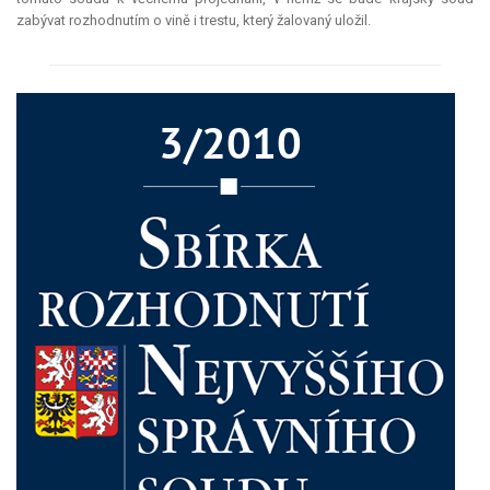
zabývat rozhodnutím o vině i trestu, který žalovaný uložil.