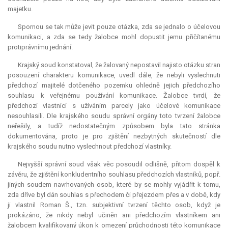
majetku.
Spornou se tak může jevit pouze otázka, zda se jednalo o účelovou
komunikaci, a zda se tedy žalobce mohl dopustit jemu přičítanému
protiprávnímu jednání.
Krajský soud konstatoval, že žalovaný nepostavil najisto otázku stran
posouzení charakteru komunikace, uvedl dále, že nebyli vyslechnuti
předchozí majitelé dotčeného pozemku ohledně jejich předchozího
souhlasu k veřejnému používání komunikace. Žalobce tvrdí, že
předchozí vlastnící s užíváním parcely jako účelové komunikace
nesouhlasili. Dle krajského soudu správní orgány toto tvrzení žalobce
neřešily, a tudíž nedostatečným způsobem byla tato stránka
dokumentována, proto je pro zjištění nezbytných skutečností dle
krajského soudu nutno vyslechnout předchozí vlastníky.
Nejvyšší správní soud však věc posoudil odlišně, přitom dospěl k
závěru, že zjištění konkludentního souhlasu předchozích vlastníků, popř.
jiných soudem navrhovaných osob, které by se mohly vyjádřit k tomu,
zda dříve byl dán souhlas s přechodem či přejezdem přes a v době, kdy
ji vlastnil Roman Š., tzn. subjektivní tvrzení těchto osob, když je
prokázáno, že nikdy nebyl učiněn ani předchozím vlastníkem ani
žalobcem kvalifikovaný úkon k omezení průchodnosti této komunikace