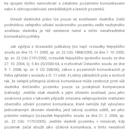
ke spojení těchto nemovitostí s ostatními pozemními komunikacemi
nebo k obhospodařování zemědělských a lesních pozemků.
Omezit vlastnické právo lze pouze se souhlasem vlastníka. Další
podmínkou veřejného užívání soukromého pozemku vedle nezbytného
souhlasu vlastníka je též existence nutné a ničím nenahraditelné
komunikační potřeby.
Jak vyplývá z dosavadní judikatury (viz např. rozsudky Nejvyššího
soudu ze dne 15. 11. 2000, sp. zn. 22 Cdo 1868/2000, ze dne 7. 10. 2003,
sp. zn. 22 Cdo 2191/2002, rozsudek Nejvyššího správního soudu ze dne
27. 10. 2004, čj. 5 As 20/2003-64, a rozhodnutí Ústavního soudu ze dne
9. 1. 2008, sp. zn. II. ÚS 268/06), zákon o pozemních komunikacích je
třeba vykládat v souladu s čl. 11 odst. 4 Listiny základních práv a svobod
tak, že veřejně přístupná účelová komunikace může vzniknout proti vůli
vlastníka dotčeného pozemku pouze za poskytnutí
kompenzace
(náhrady). Jestliže však vlastník s jejím zřízením souhlasil, jsou jeho
soukromá práva v takovém případě omezena veřejnoprávním institutem
obecného užívání pozemní komunikace, které nemůže být vyloučeno
jednostranným úkonem vlastníka, jenž takový souhlas udělil, ani jeho
právními nástupci (rozsudek Nejvyššího soudu ze dne 21. 2. 2006, sp.
zn. 22 Cdo 1173/2005). Jestliže vlastník pozemku v minulosti, kdy
pozemek začal sloužit jako účelová komunikace, s tímto nevyslovil