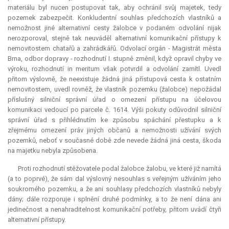
materiálu byl nucen postupovat tak, aby ochránil svůj majetek, tedy
pozemek zabezpečit. Konkludentní souhlas předchozích vlastníků a
nemožnost jiné alternativní cesty žalobce v podaném odvolání nijak
nerozporoval, stejně tak neuváděl alternativní komunikační přístupy k
nemovitostem chatařů a zahrádkářů. Odvolací orgán - Magistrát města
Brna, odbor dopravy - rozhodnutí I. stupně změnil, když opravil chyby ve
výroku, rozhodnutí in meritum však potvrdil a odvolání zamítl. Uvedl
přitom výslovně, že neexistuje žádná jiná přístupová cesta k ostatním
nemovitostem, uvedl rovněž, že vlastník pozemku (žalobce) nepožádal
příslušný silniční správní úřad o omezení přístupu na účelovou
komunikaci vedoucí po parcele č. 1614. Výši pokuty odůvodnil silniční
správní úřad s přihlédnutím ke způsobu spáchání přestupku a k
zřejmému omezení práv jiných občanů a nemožnosti užívání svých
pozemků, neboť v současné době zde nevede žádná jiná cesta, škoda
na majetku nebyla způsobena.
Proti rozhodnutí stěžovatele podal žalobce žalobu, ve které již namítá
(a to poprvé), že sám dal výslovný nesouhlas s veřejným užíváním jeho
soukromého pozemku, a že ani souhlasy předchozích vlastníků nebyly
dány; dále rozporuje i splnění druhé podmínky, a to že není dána ani
jedinečnost a nenahraditelnost komunikační potřeby, přitom uvádí čtyři
alternativní přístupy.