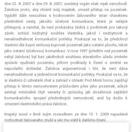
dne 22. 8. 2007 a dne 29. 8. 2007, uvedený orgán však nijak nerozhodl.
Žalobce proto, aby chránil svůj majetek, omezil přístup na pozemek.
Vyjádřil dále nesouhlas s hodnocením žalovaného stran charakteru
předmětné cesty, jakožto účelové komunikace, která je veřejně
přístupná, a namítal, že není prokázána žádná z podmínek pro takový
závěr; schází nezbytný souhlas vlastníka, jakož i nezbytnost a
nenahraditelnost komunikační potřeby. Poukázal na to, že předchozí
vlastníci dle kupní smlouvy kupovali pozemek jako ostatní plochu, nikoli
jako ostatní (účelovou) komunikaci. V roce 1997 (předtím než pozemek
nabyl žalobce) byl bez jakéhokoli souhlasu stavebního úřadu změněn
způsob využívání pozemku, přitom podklady k řízení o změně se
nepodařilo dohledat. Žalobce argumentoval i tím, že není dána
nenahraditelnost a jedinečnost komunikační potřeby. Poukázal na to, že
si vlastníci či uživatelé chat a zahrad v oblasti Pod Mniší horou zajišťují
přístup k těmto nemovitostem průchodem přes jeho pozemek, ačkoli
existují minimálně čtyři varianty či způsoby, jak dosáhnout zajištění
komunikačního spojení předmětných nemovitostí, aniž by došlo k
omezení vlastnického práva žalobce.
Krajský soud v Brně svým rozsudkem ze dne 13. 1. 2009 napadené
rozhodnutí žalovaného zrušil a věc mu vrátil k dalšímu řízení.
Žalovaný (stěžovatel) napadl uvedený rozsudek krajského soudu