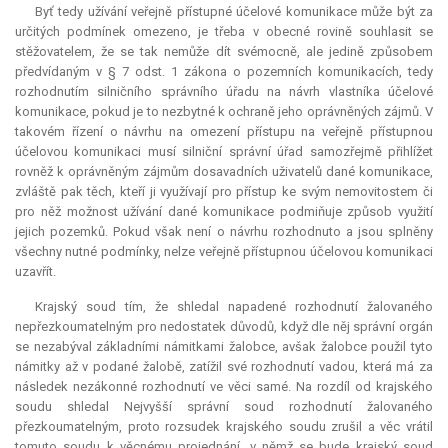
Byť tedy užívání veřejně přístupné účelové komunikace může být za
určitých podmínek omezeno, je třeba v obecné rovině souhlasit se
stěžovatelem, že se tak nemůže dít svémocně, ale jedině způsobem
předvídaným v § 7 odst. 1 zákona o pozemních komunikacích, tedy
rozhodnutím silničního správního úřadu na návrh vlastníka účelové
komunikace, pokud je to nezbytné k ochraně jeho oprávněných zájmů. V
takovém řízení o návrhu na omezení přístupu na veřejně přístupnou
účelovou komunikaci musí silniční správní úřad samozřejmě přihlížet
rovněž k oprávněným zájmům dosavadních uživatelů dané komunikace,
zvláště pak těch, kteří ji využívají pro přístup ke svým nemovitostem či
pro něž možnost užívání dané komunikace podmiňuje způsob využití
jejich pozemků. Pokud však není o návrhu rozhodnuto a jsou splněny
všechny nutné podmínky, nelze veřejně přístupnou účelovou komunikaci
uzavřít.
Krajský soud tím, že shledal napadené rozhodnutí žalovaného
nepřezkoumatelným pro nedostatek důvodů, když dle něj správní orgán
se nezabýval základními námitkami žalobce, avšak žalobce použil tyto
námitky až v podané žalobě, zatížil své rozhodnutí vadou, která má za
následek nezákonné rozhodnutí ve věci samé. Na rozdíl od krajského
soudu shledal Nejvyšší správní soud rozhodnutí žalovaného
přezkoumatelným, proto rozsudek krajského soudu zrušil a věc vrátil
tomuto soudu k věcnému projednání, v němž se bude krajský soud