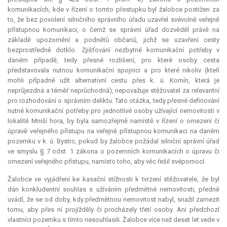
komunikacích, kde v řízení o tomto přestupku byl žalobce postižen za
to, že bez povolení silničního správního úřadu uzavřel svévolně veřejně
přístupnou komunikaci, o čemž se správní úřad dozvěděl právě na
základě upozornění a podnětů občanů, jichž se uzavření cesty
bezprostředně dotklo. Zjišťování nezbytné komunikační potřeby v
daném případě, tedy přesné rozlišení, pro které osoby cesta
představovala nutnou komunikační spojnici a pro které nikoliv (kteří
mohli případně užít alternativní cestu přes k. ú. Komín, která je
neprůjezdná a téměř neprůchodná), nepovažuje stěžovatel za
relevantní
pro rozhodování o správním deliktu. Tato otázka, tedy přesné definování
nutné komunikační potřeby pro jednotlivé osoby užívající nemovitosti v
lokalitě Mniší hora, by byla samozřejmě namístě v řízení o omezení či
úpravě veřejného přístupu na veřejně přístupnou komunikaci na daném
pozemku v k. ú. Bystrc, pokud by žalobce požádal silniční správní úřad
ve smyslu § 7 odst. 1 zákona o pozemních komunikacích o úpravu či
omezení veřejného přístupu, namísto toho, aby věc řešil svépomocí.
Žalobce ve vyjádření ke kasační stížnosti k tvrzení stěžovatele, že byl
dán konkludentní souhlas s užíváním předmětné nemovitosti, předně
uvádí, že se od doby, kdy předmětnou nemovitost nabyl, snažil zamezit
tomu, aby přes ní projížděly či procházely třetí osoby. Ani předchozí
vlastníci pozemku s tímto nesouhlasili. Žalobce více než deset let vede v