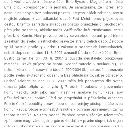
dané věci s Úřadem městské části Brno-Bystrc a Magistrátem města
Brna čilou korespondenci a jednání. Je samozřejmé, že i přes jeho
nesouhlas nebylo bez oplocení pozemku v jeho silách zabránit, aby si
majitelé zahrad v zahrádkářské osadě Pod Mniší horou příjezdovou
cestou k těmto zahradám zkracovali přístup průjezdem či průchodem
přes jeho pozemek, ačkoliv mohli využít několikrát zmiňovanou cestu
přes k. ú. Komín. Není pravdou, že by se žalobce nebránil proti těmto
zásahům do svého vlastnického práva ze strany třetích osob. Žalobce
využil postup podle § 7 odst. 1 zákona o pozemních komunikacích,
neboť dopisem ze dne 11. 8. 2007 oznámil Úřadu městské části Brno-
Bystrc záměr ke dni 30. 8. 2007 z důvodu neustálého odcizování
materiálu uzavřít průjezd po shora uvedené parcele. V souladu s § 37
odst. 1 věta druhá správního řádu č. 500/2004 Sb., se podání posuzuje
podle svého skutečného obsahu a bez ohledu na to, jak je označeno.
Podání žalobce ze dne 11. 8. 2007 mělo být posouzeno dle svého
obsahu jako přípis ve smyslu § 7 odst. 1 zákona o pozemních
komunikacích, tedy jako návrh vlastníka účelové komunikace, aby
příslušný silniční správní úřad po projednání s příslušným orgánem
Policie České republiky upravil nebo omezil veřejný přístup na účelovou
komunikaci, protože je to nezbytně nutné k ochraně oprávněných zájmů
tohoto vlastníka. Na toto podání žalobce nebylo žádným relevantním
způsobem reagováno a jak orgán rozhodující v prvním stupni, tak orgán
odvolací zkonstatovaly, že žalobce nepožádal silniční správní úřad o