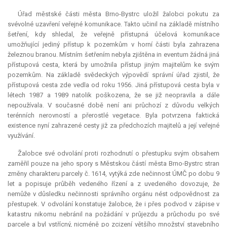
Úřad městské části města Brno-Bystrc uložil žalobci pokutu za
svévolné uzavření veřejné komunikace. Takto učinil na základě místního
šetření, kdy shledal, že veřejně přístupná účelová komunikace
umožňující jediný přístup k pozemkům v horní části byla zahrazena
železnou branou. Místním šetřením nebyla zjištěna
in eventum
žádná jiná
přístupová cesta, která by umožnila přístup jiným majitelům ke svým
pozemkům. Na základě svědeckých výpovědí správní úřad zjistil, že
přístupová cesta zde vedla od roku 1956. Jiná přístupová cesta byla v
létech 1987 a 1989 natolik poškozena, že se již neopravila a dále
nepoužívala. V současné době není ani průchozí z důvodu velkých
terénních nerovností a přerostlé vegetace. Byla potvrzena faktická
existence nyní zahrazené cesty již za předchozích majitelů a její veřejné
využívání.
Žalobce své odvolání proti rozhodnutí o přestupku svým obsahem
zaměřil pouze na jeho spory s Městskou částí města Brno-Bystrc stran
změny charakteru parcely č. 1614, vytýká zde nečinnost ÚMČ po dobu 9
let a popisuje průběh vedeného řízení a z uvedeného dovozuje, že
nemůže v důsledku nečinnosti správního orgánu nést odpovědnost za
přestupek. V odvolání konstatuje žalobce, že i přes podvod v zápise v
katastru nikomu nebránil na požádání v průjezdu a průchodu po své
parcele a byl vstřícný, nicméně po zcizení většího množství stavebního