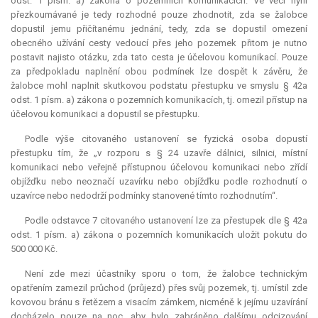
odst. 1 písm. a) zákona o pozemních komunikacích. Ve věci nyní
přezkoumávané je tedy rozhodné pouze zhodnotit, zda se žalobce
dopustil jemu přičítanému jednání, tedy, zda se dopustil omezení
obecného užívání cesty vedoucí přes jeho pozemek přitom je nutno
postavit najisto otázku, zda tato cesta je účelovou komunikací. Pouze
za předpokladu naplnění obou podmínek lze dospět k závěru, že
žalobce mohl naplnit skutkovou podstatu přestupku ve smyslu § 42a
odst. 1 písm. a) zákona o pozemních komunikacích, tj. omezil přístup na
účelovou komunikaci a dopustil se přestupku.
Podle výše citovaného ustanovení se fyzická osoba dopustí
přestupku tím, že „v rozporu s § 24 uzavře dálnici, silnici, místní
komunikaci nebo veřejně přístupnou účelovou komunikaci nebo zřídí
objížďku nebo neoznačí uzavírku nebo objížďku podle rozhodnutí o
uzavírce nebo nedodrží podmínky stanovené tímto rozhodnutím“.
Podle odstavce 7 citovaného ustanovení lze za přestupek dle § 42a
odst. 1 písm. a) zákona o pozemních komunikacích uložit pokutu do
500 000 Kč.
Není zde mezi účastníky sporu o tom, že žalobce technickým
opatřením zamezil průchod (průjezd) přes svůj pozemek, tj. umístil zde
kovovou bránu s řetězem a visacím zámkem, nicméně k jejímu uzavírání
docházelo pouze na noc, aby bylo zabráněno dalšímu odcizování