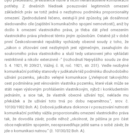
bylo předesláno, je existence nutné a ničím nenahraditelné komunikační
potřeby. Z dnešních hledisek posuzování legitimních omezení
základních práv se totiž jedná o nezbytnou podmínku proporcionality
omezení. Zjednodušeně řečeno, existují-li jiné způsoby, jak dosáhnout
sledovaného cíle (zajištění komunikačního spojení nemovitostí), aniž by
došlo k omezení vlastnického práva, je třeba dát před omezením
vlastnického práva přednost těmto jiným způsobům. Ostatně již v době
první Československé republiky vycházely obecné soudy z toho, že
„zákon o zřizování cest nezbytných jest výjimečným, zasahujícím do
soukromého práva vlastnického a sluší tedy ustanovení jeho vykládati
restriktivně a nikoliv extenzivně -“ (rozhodnutí Nejvyššího soudu ze dne
5. 4. 1921, RI 209/21, Vážný, č. III, roč. 1921, str. 251). Vedle nezbytné
komunikační potřeby stanovily v judikatuře též podmínku dlouhodobého
užívání pozemku, jakožto veřejné komunikace („Veřejnost takovýchto
cest podmíněna jest věnováním vlastníka pozemku, které však může se
státi nejen výslovným prohlášením vlastníkovým, nýbrž i konkludentním
jednáním, a sice tak, že vlastník obecné užívání trpí, neklade mu
překážek a že užívání toto trvá po dobu nepamětnou.“, srov. č.
10130/1932 Boh. A). Dobová
judikatura
dokonce i v posuzování nutnosti
komunikační potřeby vážila proporcionalitu omezení vlastnického práva
tak, že dovodila závěr, podle něhož „okolnost, že pěšina je pro část
obce nejkratším spojením, neospravedlňuje ještě sama o sobě závěr, že
jde o komunikaci nutnou.“ (č. 10130/32 Boh. A).