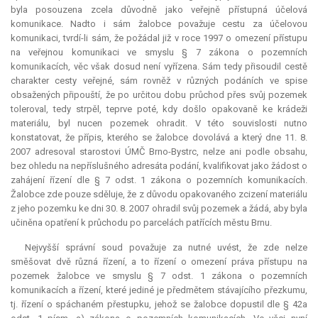
byla posouzena zcela důvodně jako veřejně přístupná účelová
komunikace. Nadto i sám žalobce považuje cestu za účelovou
komunikaci, tvrdí-li sám, že požádal již v roce 1997 o omezení přístupu
na veřejnou komunikaci ve smyslu § 7 zákona o pozemních
komunikacích, věc však dosud není vyřízena. Sám tedy přisoudil cestě
charakter cesty veřejné, sám rovněž v různých podáních ve spise
obsažených připouští, že po určitou dobu průchod přes svůj pozemek
toleroval, tedy strpěl, teprve poté, kdy došlo opakovaně ke krádeži
materiálu, byl nucen pozemek ohradit. V této souvislosti nutno
konstatovat, že přípis, kterého se žalobce dovolává a který dne 11. 8.
2007 adresoval starostovi ÚMČ Brno-Bystrc, nelze ani podle obsahu,
bez ohledu na nepříslušného adresáta podání, kvalifikovat jako žádost o
zahájení řízení dle § 7 odst. 1 zákona o pozemních komunikacích.
Žalobce zde pouze sděluje, že z důvodu opakovaného zcizení materiálu
z jeho pozemku ke dni 30. 8. 2007 ohradil svůj pozemek a žádá, aby byla
učiněna opatření k průchodu po parcelách patřících městu Brnu.
Nejvyšší správní soud považuje za nutné uvést, že zde nelze
směšovat dvě různá řízení, a to řízení o omezení práva přístupu na
pozemek žalobce ve smyslu § 7 odst. 1 zákona o pozemních
komunikacích a řízení, které jediné je předmětem stávajícího přezkumu,
tj. řízení o spáchaném přestupku, jehož se žalobce dopustil dle § 42a