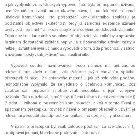
a jak vyplynulo ze svědeckých výpovědí, tato byla od nepaměti užívána,
nemůže ničeho zvrátit na skutkovém stavu, tj. na faktické existenci
účelové komunikace. Pro posouzení konkludentního souhlasu je
podstatná objektivní skutečnost, tedy již samotná existence užívané
cesty „od nepaměti“ a nikoliv subjektivní sdělení předchozích vlastníků.
Existence konkludentního souhlasu předchozích vlastníků byla správním
orgánem dostatečně zjištěna, vyplynula z dosavadního užívání cesty a
nelze ji zvrátit ani nyní učiněnou výpovědí o tom, zda předchozí vlastníci
s užíváním cesty „subjektivně“ souhlasili či nikoli.
Výpověď soudem navrhovaných osob nemůže mít ani žádnou
relevanci pro závěr o tom, zda žalobce svým chováním spáchal
přestupek či nikoli. Ze spisového materiálu, jak již bylo výše podáno,
jednoznačně vyplynulo, že se jednalo o účelovou komunikaci, což
žalobce sám připouští, žalobce však nesouhlasí s jejím veřejným
užíváním. Tato otázka však může být řešena toliko v řízení vedeném dle §
7 odst. 1 zákona o pozemních komunikacích, nikoli v tomto řízení o
spáchaném přestupku. Rovněž v řízení o omezení obecného užívání je
relevantní
posoudit dostupnost komunikačního spojení jinými cestami.
V řízení o přestupku byl však žalobce postižen za své chování, tj.
protiprávní jednání, kterého se prokazatelně dopustil.