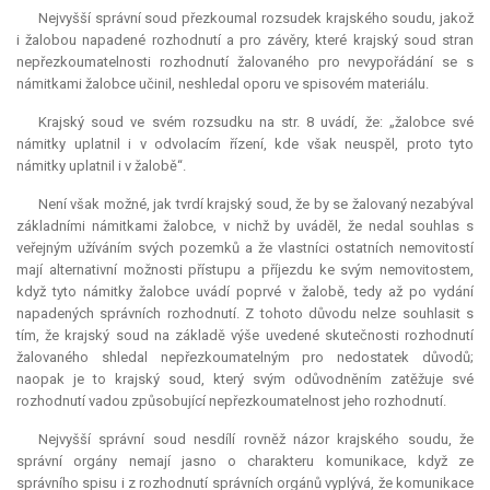
Nejvyšší správní soud přezkoumal rozsudek krajského soudu, jakož
i žalobou napadené rozhodnutí a pro závěry, které krajský soud stran
nepřezkoumatelnosti rozhodnutí žalovaného pro nevypořádání se s
námitkami žalobce učinil, neshledal oporu ve spisovém materiálu.
Krajský soud ve svém rozsudku na str. 8 uvádí, že: „žalobce své
námitky uplatnil i v odvolacím řízení, kde však neuspěl, proto tyto
námitky uplatnil i v žalobě“.
Není však možné, jak tvrdí krajský soud, že by se žalovaný nezabýval
základními námitkami žalobce, v nichž by uváděl, že nedal souhlas s
veřejným užíváním svých pozemků a že vlastníci ostatních nemovitostí
mají alternativní možnosti přístupu a příjezdu ke svým nemovitostem,
když tyto námitky žalobce uvádí poprvé v žalobě, tedy až po vydání
napadených správních rozhodnutí. Z tohoto důvodu nelze souhlasit s
tím, že krajský soud na základě výše uvedené skutečnosti rozhodnutí
žalovaného shledal nepřezkoumatelným pro nedostatek důvodů;
naopak je to krajský soud, který svým odůvodněním zatěžuje své
rozhodnutí vadou způsobující nepřezkoumatelnost jeho rozhodnutí.
Nejvyšší správní soud nesdílí rovněž názor krajského soudu, že
správní orgány nemají jasno o charakteru komunikace, když ze
správního spisu i z rozhodnutí správních orgánů vyplývá, že komunikace