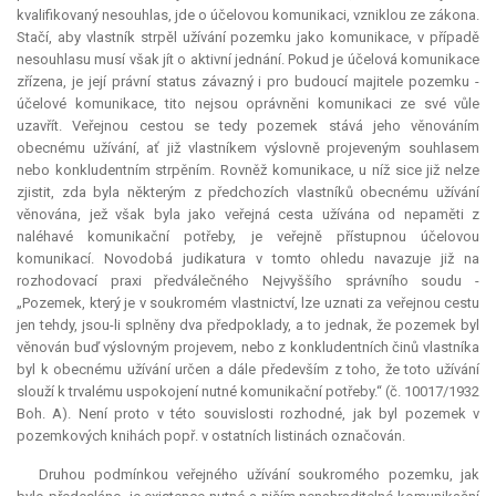
kvalifikovaný nesouhlas, jde o účelovou komunikaci, vzniklou ze zákona.
Stačí, aby vlastník strpěl užívání pozemku jako komunikace, v případě
nesouhlasu musí však jít o aktivní jednání. Pokud je účelová komunikace
zřízena, je její právní
status
závazný i pro budoucí majitele pozemku -
účelové komunikace, tito nejsou oprávněni komunikaci ze své vůle
uzavřít. Veřejnou cestou se tedy pozemek stává jeho věnováním
obecnému užívání, ať již vlastníkem výslovně projeveným souhlasem
nebo konkludentním strpěním. Rovněž komunikace, u níž sice již nelze
zjistit, zda byla některým z předchozích vlastníků obecnému užívání
věnována, jež však byla jako veřejná cesta užívána od nepaměti z
naléhavé komunikační potřeby, je veřejně přístupnou účelovou
komunikací. Novodobá
judikatura
v tomto ohledu navazuje již na
rozhodovací praxi předválečného Nejvyššího správního soudu -
„Pozemek, který je v soukromém vlastnictví, lze uznati za veřejnou cestu
jen tehdy, jsou-li splněny dva předpoklady, a to jednak, že pozemek byl
věnován buď výslovným projevem, nebo z konkludentních činů vlastníka
byl k obecnému užívání určen a dále především z toho, že toto užívání
slouží k trvalému uspokojení nutné komunikační potřeby.“ (č. 10017/1932
Boh. A). Není proto v této souvislosti rozhodné, jak byl pozemek v
pozemkových knihách popř. v ostatních listinách označován.
Druhou podmínkou veřejného užívání soukromého pozemku, jak