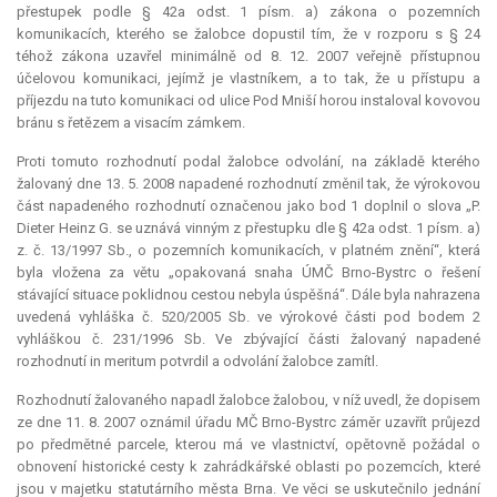
přestupek podle § 42a odst. 1 písm. a) zákona o pozemních
komunikacích, kterého se žalobce dopustil tím, že v rozporu s § 24
téhož zákona uzavřel minimálně od 8. 12. 2007 veřejně přístupnou
účelovou komunikaci, jejímž je vlastníkem, a to tak, že u přístupu a
příjezdu na tuto komunikaci od ulice Pod Mniší horou instaloval kovovou
bránu s řetězem a visacím zámkem.
Proti tomuto rozhodnutí podal žalobce odvolání, na základě kterého
žalovaný dne 13. 5. 2008 napadené rozhodnutí změnil tak, že výrokovou
část napadeného rozhodnutí označenou jako bod 1 doplnil o slova „P.
Dieter Heinz G. se uznává vinným z přestupku dle § 42a odst. 1 písm. a)
z. č. 13/1997 Sb., o pozemních komunikacích, v platném znění“, která
byla vložena za větu „opakovaná snaha ÚMČ Brno-Bystrc o řešení
stávající situace poklidnou cestou nebyla úspěšná“. Dále byla nahrazena
uvedená vyhláška č. 520/2005 Sb. ve výrokové části pod bodem 2
vyhláškou č. 231/1996 Sb. Ve zbývající části žalovaný napadené
rozhodnutí in meritum potvrdil a odvolání žalobce zamítl.
Rozhodnutí žalovaného napadl žalobce žalobou, v níž uvedl, že dopisem
ze dne 11. 8. 2007 oznámil úřadu MČ Brno-Bystrc záměr uzavřít průjezd
po předmětné parcele, kterou má ve vlastnictví, opětovně požádal o
obnovení historické cesty k zahrádkářské oblasti po pozemcích, které
jsou v majetku statutárního města Brna. Ve věci se uskutečnilo jednání