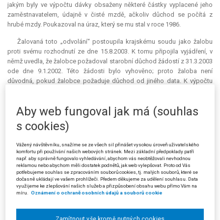
jakým byly ve výpočtu dávky obsaženy některé částky vyplacené jeho
zaměstnavatelem, údajně v čisté mzdě, ačkoliv důchod se počítá z
hrubé mzdy. Poukazoval na úraz, který se mu stal v roce 1986.
Žalovaná toto „odvolání“ postoupila krajskému soudu jako žalobu
proti svému rozhodnutí ze dne 15.8.2003. K tomu připojila vyjádření, v
němž uvedla, že žalobce požadoval starobní důchod žádostí z 31.3.2003
ode dne 9.1.2002. Této žádosti bylo vyhověno; proto žaloba není
důvodná, pokud žalobce požaduje důchod od jiného data. K výpočtu
důchodu uvedla, že žalobce pobíral částečný invalidní důchod při
pracovním úrazu, který byl započten do osobního vyměřovacího základu
Aby web fungoval jak má (souhlas
za roky 1988 – 1995. Náhrada za ztrátu na výdělku potvrzená
zaměstnavatelem byla upravena s přihlédnutím k vyloučeným dobám.
s cookies)
Krajský soud v Ústí nad Labem vyzval žalobce dne 27.11.2003
Vážený návštěvníku, snažíme se ze všech sil přinášet vysokou úroveň uživatelského
(uloženo na poště 1.12.2003, doručeno žalobci 4.12.2003, vyzvednuto
komfortu při používání našich webových stránek. Mezi základní předpoklady patří
osobně žalobcem 16.12.2003), aby přípis označený jako „odvolání“
např. aby správně fungovalo vyhledávání, abychom vás neobtěžovali nevhodnou
reklamou nebo abychom měli dostatek podnětů, jak web vylepšovat. Proto od Vás
doplnil v případě, že tímto přípisem mínil podat žalobu proti rozhodnutí
potřebujeme souhlas se zpracováním souborů cookies, tj. malých souborů, které se
správního orgánu. Ve výzvě (z hlediska formálního měla podobu přípisu
dočasně ukládají ve vašem prohlížeči. Předem děkujeme za udělení souhlasu. Data
soudu, vyhotoveného samosoudkyní) bylo uvedeno, jaké obecné
využijeme ke zlepšování našich služeb a přizpůsobení obsahu webu přímo Vám na
míru.
Oznámení o ochraně osobních údajů a souborů cookie
náležitosti musí žaloba mít, a dále speciální požadavky na obsah žaloby
podle soudního řádu správního. K doplnění podání soud stanovil lhůtu
dva týdny a připojil poučení, že v případě, že žaloba doplněna nebude, ji
Zamítnout vše kromě nutných cookies