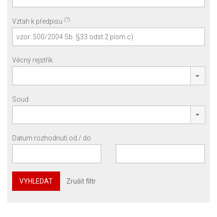
(?)
Vztah k předpisu
Věcný rejstřík
Soud
Datum rozhodnutí od / do
VYHLEDAT
Zrušit filtr