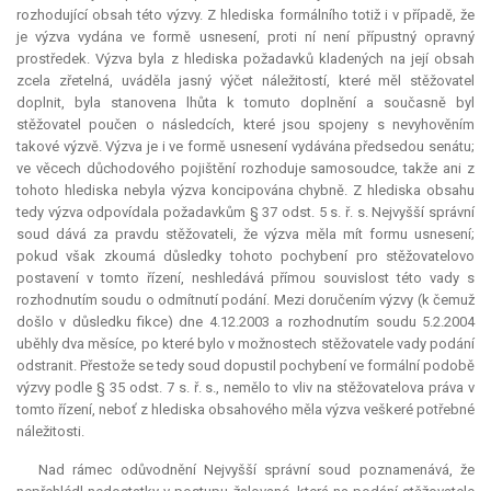
rozhodující obsah této výzvy. Z hlediska formálního totiž i v případě, že
je výzva vydána ve formě usnesení, proti ní není přípustný opravný
prostředek. Výzva byla z hlediska požadavků kladených na její obsah
zcela zřetelná, uváděla jasný výčet náležitostí, které měl stěžovatel
doplnit, byla stanovena lhůta k tomuto doplnění a současně byl
stěžovatel poučen o následcích, které jsou spojeny s nevyhověním
takové výzvě. Výzva je i ve formě usnesení vydávána předsedou senátu;
ve věcech důchodového pojištění rozhoduje samosoudce, takže ani z
tohoto hlediska nebyla výzva koncipována chybně. Z hlediska obsahu
tedy výzva odpovídala požadavkům § 37 odst. 5 s. ř. s. Nejvyšší správní
soud dává za pravdu stěžovateli, že výzva měla mít formu usnesení;
pokud však zkoumá důsledky tohoto pochybení pro stěžovatelovo
postavení v tomto řízení, neshledává přímou souvislost této vady s
rozhodnutím soudu o odmítnutí podání. Mezi doručením výzvy (k čemuž
došlo v důsledku
fikce
) dne 4.12.2003 a rozhodnutím soudu 5.2.2004
uběhly dva měsíce, po které bylo v možnostech stěžovatele vady podání
odstranit. Přestože se tedy soud dopustil pochybení ve formální podobě
výzvy podle § 35 odst. 7 s. ř. s., nemělo to vliv na stěžovatelova práva v
tomto řízení, neboť z hlediska obsahového měla výzva veškeré potřebné
náležitosti.
Nad rámec odůvodnění Nejvyšší správní soud poznamenává, že