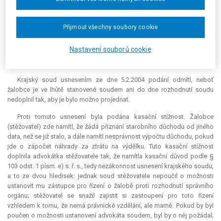
soud odmítne.
Žalobce na výzvu reagoval podáním z 29.12.2003, v němž uvedl, že již
Přijmout všechny soubory cookie
v minulosti (při podání odvolání na ČSSZ) požádal Českou advokátní
komoru o určení advokáta pro jeho spor se žalovanou, advokátka mu
Nastavení souborů cookie
byla určena, ale „nebylo mu pomoženo“. Nyní žádá komoru opětovně o
určení advokáta.
Krajský soud usnesením ze dne 5.2.2004 podání odmítl, neboť
žalobce je ve lhůtě stanovené soudem ani do dne rozhodnutí soudu
nedoplnil tak, aby je bylo možno projednat.
Proti tomuto usnesení byla podána kasační stížnost. Žalobce
(stěžovatel) zde namítl, že žádá přiznání starobního důchodu od jiného
data, než se již stalo, a dále namítl nesprávnost výpočtu důchodu, pokud
jde o zápočet náhrady za ztrátu na výdělku. Tuto kasační stížnost
doplnila advokátka stěžovatele tak, že namítla kasační důvod podle §
103 odst. 1 písm. e) s. ř. s., tedy nezákonnost usnesení krajského soudu,
a to ze dvou hledisek: jednak soud stěžovatele nepoučil o možnosti
ustanovit mu zástupce pro řízení o žalobě proti rozhodnutí správního
orgánu; stěžovatel se snažil zajistit si zastoupení pro toto řízení
vzhledem k tomu, že nemá právnické vzdělání, ale marně. Pokud by byl
poučen o možnosti ustanovení advokáta soudem, byl by o něj požádal;