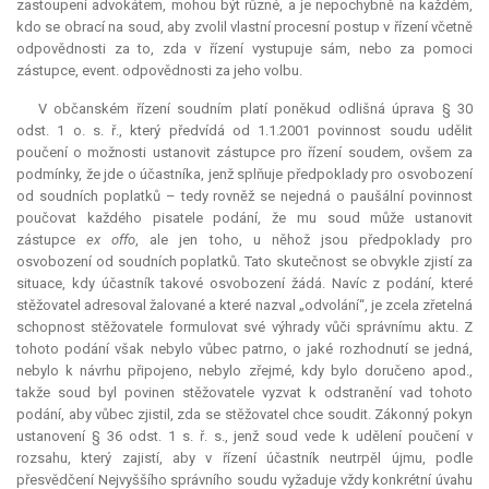
zastoupení advokátem, mohou být různé, a je nepochybně na každém,
kdo se obrací na soud, aby zvolil vlastní procesní postup v řízení včetně
odpovědnosti za to, zda v řízení vystupuje sám, nebo za pomoci
zástupce, event. odpovědnosti za jeho volbu.
V občanském řízení soudním platí poněkud odlišná úprava § 30
odst. 1 o. s. ř., který předvídá od 1.1.2001 povinnost soudu udělit
poučení o možnosti ustanovit zástupce pro řízení soudem, ovšem za
podmínky, že jde o účastníka, jenž splňuje předpoklady pro osvobození
od soudních poplatků – tedy rovněž se nejedná o paušální povinnost
poučovat každého pisatele podání, že mu soud může ustanovit
zástupce
ex offo
, ale jen toho, u něhož jsou předpoklady pro
osvobození od soudních poplatků. Tato skutečnost se obvykle zjistí za
situace, kdy účastník takové osvobození žádá. Navíc z podání, které
stěžovatel adresoval žalované a které nazval „odvolání“, je zcela zřetelná
schopnost stěžovatele formulovat své výhrady vůči správnímu aktu. Z
tohoto podání však nebylo vůbec patrno, o jaké rozhodnutí se jedná,
nebylo k návrhu připojeno, nebylo zřejmé, kdy bylo doručeno apod.,
takže soud byl povinen stěžovatele vyzvat k odstranění vad tohoto
podání, aby vůbec zjistil, zda se stěžovatel chce soudit. Zákonný pokyn
ustanovení § 36 odst. 1 s. ř. s., jenž soud vede k udělení poučení v
rozsahu, který zajistí, aby v řízení účastník neutrpěl újmu, podle
přesvědčení Nejvyššího správního soudu vyžaduje vždy konkrétní úvahu