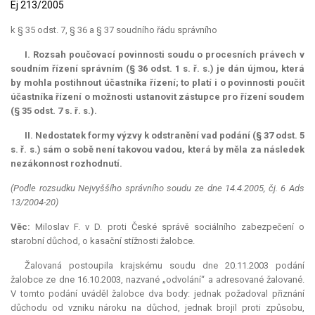
Ej 213/2005
k § 35 odst. 7, § 36 a § 37 soudního řádu správního
I. Rozsah poučovací povinnosti soudu o procesních právech v
soudním řízení správním (§ 36 odst. 1 s. ř. s.) je dán újmou, která
by mohla postihnout účastníka řízení; to platí i o povinnosti poučit
účastníka řízení o možnosti ustanovit zástupce pro řízení soudem
(§ 35 odst. 7 s. ř. s.).
II. Nedostatek formy výzvy k odstranění vad podání (§ 37 odst. 5
s. ř. s.) sám o sobě není takovou vadou, která by měla za následek
nezákonnost rozhodnutí.
(Podle rozsudku Nejvyššího správního soudu ze dne 14.4.2005, čj. 6 Ads
13/2004-20)
Věc:
Miloslav F. v D. proti České správě sociálního zabezpečení o
starobní důchod, o kasační stížnosti žalobce.
Žalovaná postoupila krajskému soudu dne 20.11.2003 podání
žalobce ze dne 16.10.2003, nazvané „odvolání“ a adresované žalované.
V tomto podání uváděl žalobce dva body: jednak požadoval přiznání
důchodu od vzniku nároku na důchod, jednak brojil proti způsobu,