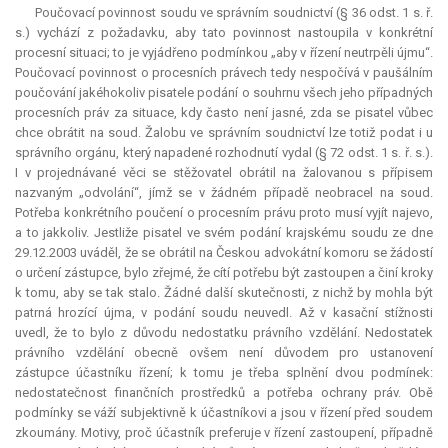
Poučovací povinnost soudu ve správním soudnictví (§ 36 odst. 1 s. ř.
s.) vychází z požadavku, aby tato povinnost nastoupila v konkrétní
procesní situaci; to je vyjádřeno podmínkou „aby v řízení neutrpěli újmu“.
Poučovací povinnost o procesních právech tedy nespočívá v paušálním
poučování jakéhokoliv pisatele podání o souhrnu všech jeho případných
procesních práv za situace, kdy často není jasné, zda se pisatel vůbec
chce obrátit na soud. Žalobu ve správním soudnictví lze totiž podat i u
správního orgánu, který napadené rozhodnutí vydal (§ 72 odst. 1 s. ř. s.).
I v projednávané věci se stěžovatel obrátil na žalovanou s přípisem
nazvaným „odvolání“, jímž se v žádném případě neobracel na soud.
Potřeba konkrétního poučení o procesním právu proto musí vyjít najevo,
a to jakkoliv. Jestliže pisatel ve svém podání krajskému soudu ze dne
29.12.2003 uváděl, že se obrátil na Českou advokátní komoru se žádostí
o určení zástupce, bylo zřejmé, že cítí potřebu být zastoupen a činí kroky
k tomu, aby se tak stalo. Žádné další skutečnosti, z nichž by mohla být
patrná hrozící újma, v podání soudu neuvedl. Až v kasační stížnosti
uvedl, že to bylo z důvodu nedostatku právního vzdělání. Nedostatek
právního vzdělání obecně ovšem není důvodem pro ustanovení
zástupce účastníku řízení; k tomu je třeba splnění dvou podmínek:
nedostatečnost finančních prostředků a potřeba ochrany práv. Obě
podmínky se váží subjektivně k účastníkovi a jsou v řízení před soudem
zkoumány. Motivy, proč účastník preferuje v řízení zastoupení, případně