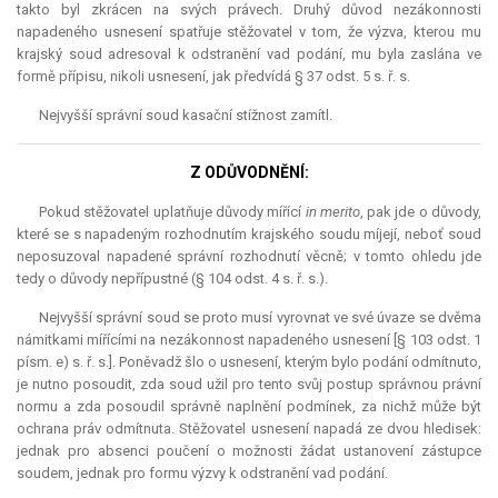
takto byl zkrácen na svých právech. Druhý důvod nezákonnosti
napadeného usnesení spatřuje stěžovatel v tom, že výzva, kterou mu
krajský soud adresoval k odstranění vad podání, mu byla zaslána ve
formě přípisu, nikoli usnesení, jak předvídá § 37 odst. 5 s. ř. s.
Nejvyšší správní soud kasační stížnost zamítl.
Z ODŮVODNĚNÍ:
Pokud stěžovatel uplatňuje důvody mířící
in
merito
, pak jde o důvody,
které se s napadeným rozhodnutím krajského soudu míjejí, neboť soud
neposuzoval napadené správní rozhodnutí věcně; v tomto ohledu jde
tedy o důvody nepřípustné (§ 104 odst. 4 s. ř. s.).
Nejvyšší správní soud se proto musí vyrovnat ve své úvaze se dvěma
námitkami mířícími na nezákonnost napadeného usnesení [§ 103 odst. 1
písm. e) s. ř. s.]. Poněvadž šlo o usnesení, kterým bylo podání odmítnuto,
je nutno posoudit, zda soud užil pro tento svůj postup správnou právní
normu a zda posoudil správně naplnění podmínek, za nichž může být
ochrana práv odmítnuta. Stěžovatel usnesení napadá ze dvou hledisek:
jednak pro absenci poučení o možnosti žádat ustanovení zástupce
soudem, jednak pro formu výzvy k odstranění vad podání.