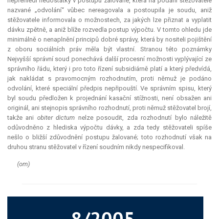
nepřehlédl nedostatky v postupu žalované, která na podání stěžovatele
nazvané „odvolání“ vůbec nereagovala a postoupila je soudu, aniž
stěžovatele informovala o možnostech, za jakých lze přiznat a vyplatit
dávku zpětně, a aniž blíže rozvedla postup výpočtu. V tomto ohledu jde
minimálně o nenaplnění principů dobré správy, která by nositeli pojištění
z oboru sociálních práv měla být vlastní. Stranou této poznámky
Nejvyšší správní soud ponechává další procesní možnosti vyplývající ze
správního řádu, který i pro toto řízení subsidiárně platí a který předvídá,
jak nakládat s pravomocným rozhodnutím, proti němuž je podáno
odvolání, které speciální předpis nepřipouští. Ve správním spisu, který
byl soudu předložen k projednání kasační stížnosti, není obsažen ani
originál, ani stejnopis správního rozhodnutí, proti němuž stěžovatel brojí,
takže ani
obiter dictum
nelze posoudit, zda rozhodnutí bylo náležitě
odůvodněno z hlediska výpočtu dávky, a zda tedy stěžovateli spíše
nešlo o bližší zdůvodnění postupu žalované; toto rozhodnutí však na
druhou stranu stěžovatel v řízení soudním nikdy nespecifikoval.
(om)