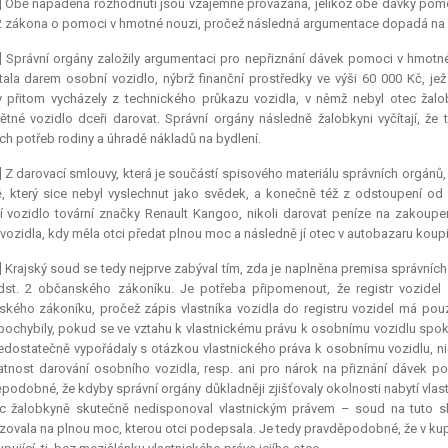
] Obě napadená rozhodnutí jsou vzájemně provázána, jelikož obě dávky pom
2 zákona o pomoci v hmotné nouzi, pročež následná argumentace dopadá na 
] Správní orgány založily argumentaci pro nepřiznání dávek pomoci v hmotn
ala darem osobní vozidlo, nýbrž finanční prostředky ve výši 60 000 Kč, je
 přitom vycházely z technického průkazu vozidla, v němž nebyl otec žalo
tné vozidlo dceři darovat. Správní orgány následně žalobkyni vyčítají, že t
ích potřeb rodiny a úhradě nákladů na bydlení.
] Z darovací smlouvy, která je součástí spisového materiálu správních orgánů,
, který sice nebyl vyslechnut jako svědek, a konečně též z odstoupení od
 vozidlo tovární značky Renault Kangoo, nikoli darovat peníze na zakoup
 vozidla, kdy měla otci předat plnou moc a následně jí otec v autobazaru koup
] Krajský soud se tedy nejprve zabýval tím, zda je naplněna
premisa
správních
dst. 2 občanského zákoníku. Je potřeba připomenout, že registr vozide
kého zákoníku, pročež zápis vlastníka vozidla do registru vozidel má pouz
pochybily, pokud se ve vztahu k vlastnickému právu k osobnímu vozidlu spoko
edostatečně vypořádaly s otázkou vlastnického práva k osobnímu vozidlu, n
atnost darování osobního vozidla, resp. ani pro nárok na přiznání dávek p
podobné, že kdyby správní orgány důkladněji zjišťovaly okolnosti nabytí vlas
c žalobkyně skutečně nedisponoval vlastnickým právem – soud na tuto sk
ovala na plnou moc, kterou otci podepsala. Je tedy pravděpodobné, že v k