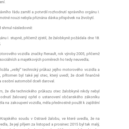
ení.
ávního řádu zamítl a potvrdil rozhodnutí správního orgánu I.
hmotné nouzi nebyla přiznána dávka příspěvek na živobytí.
 shrnul následovně:
ánu I. stupně, přičemž zjistil, že žalobkyně požádala dne 18.
;
 motorového vozidla značky Renault, rok výroby 2005, přičemž
 sociálních a majetkových poměrech ho tedy neuvedla;
ožila „
velký
“ technický průkaz jejího motorového vozidla a
řítomen byl také její otec, který uvedl, že dceři finančně
a osobní automobil dceři daroval.
m, že dle technického průkazu otec žalobkyně nikdy nebyl
zhodnutí žalovaný opřel o ustanovení občanského zákoníku
žila na zakoupení vozidla, měla přednostně použít k zajištění
rajského soudu v Ostravě žalobu, ve které uvedla, že na
la, že její příjem za listopad a prosinec 2015 byl tak malý,