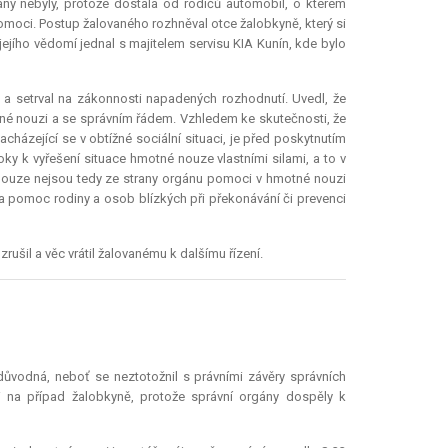
nány nebyly, protože dostala od rodičů automobil, o kterém
pomoci. Postup žalovaného rozhněval otce žalobkyně, který si
 jejího vědomí jednal s majitelem servisu KIA Kunín, kde bylo
 a setrval na zákonnosti napadených rozhodnutí. Uvedl, že
né nouzi a se správním řádem. Vzhledem ke skutečnosti, že
házející se v obtížné sociální situaci, je před poskytnutím
ky k vyřešení situace hmotné nouze vlastními silami, a to v
 nouze nejsou tedy ze strany orgánu pomoci v hmotné nouzi
 pomoc rodiny a osob blízkých při překonávání či prevenci
ušil a věc vrátil žalovanému k dalšímu řízení.
 důvodná, neboť se neztotožnil s právními závěry správních
na případ žalobkyně, protože správní orgány dospěly k