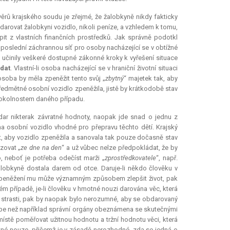
ěrů krajského soudu je zřejmé, že žalobkyně nikdy fakticky
arovat žalobkyni vozidlo, nikoli peníze, a vzhledem k tomu,
it z vlastních finančních prostředků. Jak správně podotkl
poslední záchrannou síť pro osoby nacházející se v obtížné
y učinily veškeré dostupné zákonné kroky k vyřešení situace
ádat
. Vlastní-li osoba nacházející se v hraniční životní situaci
osoba by měla zpeněžit tento svůj „
zbytný
“ majetek tak, aby
ředmětné osobní vozidlo zpeněžila, jistě by krátkodobě stav
m okolnostem daného případu.
ar nikterak závratné hodnoty, naopak jde snad o jednu z
t na osobní vozidlo vhodné pro přepravu těchto dětí. Krajský
, aby vozidlo zpeněžila a sanovala tak pouze dočasně stav
zovat „
ze dne na den
“ a už vůbec nelze předpokládat, že by
, neboť je potřeba odečíst marži „
zprostředkovatele
“, např.
lobkyně dostala darem od otce. Daruje-li někdo člověku v
 zpeněžení mu může významným způsobem zlepšit život, pak
 případě, je-li člověku v hmotné nouzi darována věc, která
strasti, pak by naopak bylo nerozumné, aby se obdarovaný
e lépe než například správní orgány obeznámena se skutečnými
ístě poměřovat užitnou hodnotu a tržní hodnotu věci, která
tné nouze, přičemž je v zásadě nerozhodné, zda se jedná o