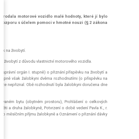
 prodala motorové vozidlo malé hodnoty, které jí bylo
 v rozporu s účelem pomoci v hmotné nouzi (§ 2 zákona
ek na živobytí.
a živobytí z důvodu vlastnictví motorového vozidla.
právní orgán I. stupně) o přiznání příspěvku na živobytí a
 stupně však žalobkyni dvěma rozhodnutími (o příspěvku na
uze nepřiznal. Obě rozhodnutí byla žalobkyni doručena dne
žívaném bytu (obytném prostoru), Prohlášení o celkových
ěti a druha žalobkyně, Potvrzení o době vedení Pavla K., r.
ad o měsíčním příjmu žalobkyně a Oznámení o přiznání dávky