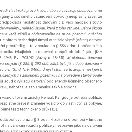
evádí vlastnické právo k věci nebo se zavazuje obdarovanému
orgány z citovaného ustanovení dovodily nesprávný závěr, že
ředpokládá neplatnost darování cizí věci, naopak s touto
 obdarovanému, nahradí škodu, která z toho vznikne. Dárce škodu
rce o vadě věděl a obdarovaného na ni neupozornil. V těchto
 je přitom rozhodující úmysl otce žalobkyně (dárce) darovat
žní prostředky, a to v souladu s § 556 odst. 1 občanského
koníku týkajících se darování, dospěl obdobně jako již v
. 1943, Rv I 703/42 (Vážný č. 18435): „
K platnosti darovací
va smyslu (§ 285, § 292 obč. zák.), byla již v době darování v
 cizí (Gl. U. N. F. 3400). Úmysl stran se tu zřejmě nesl jen k
 vynaložených na zakoupení pozemku i na provedení stavby podle
yšší soud k výkladu darování podle tehdy účinného obecného
ravu, neboť ta je s tou minulou takřka shodná.
u vozidlu tovární značky Renault Kangoo je potřeba pohlížet
 bezplatně převést zmíněné vozidlo do vlastnictví žalobkyně,
dpůrně též z technického průkazu).
ně odůvodňovalo užití § 3 odst. 4 zákona o pomoci v hmotné
oť na darování vozidla pohlížely nesprávně jako na darování
ž vyjádřit i k této navazující právní otázce.