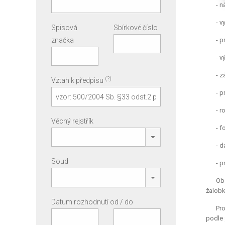
- n
- v
Spisová
Sbírkové číslo
značka
- p
- v
- z
(?)
Vztah k předpisu
- 
- r
Věcný rejstřík
- f
- d
Soud
- p
Ob
žalobk
Datum rozhodnutí od / do
Pro
podle 