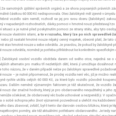
] Ze samotných zjištění správních orgánů a ze shora popsaných právních záv
rmálně částkou 60 000 Kč nedisponovala. Otec žalobkyně měl zjevně v úmyslu d
řebné vozidlo sám neměl, rozhodl se jej pro svou dceru (žalobkyni) zakoup
ný v napadených rozhodnutích, dávky pomoci v hmotné nouzi představují tzv. 
ní situaci a je nutné před poskytnutím pomoci ze strany státu, aby tyto osob
 nouze vlastními silami,
a to v rozsahu, který lze po nich spravedlivě ž
í nebo již nastalé hmotné nouze nějaký cenný majetek, obecně platí, že tato 
vně stav hmotné nouze u sebe odvrátila. Je pravdou, že pokud by žalobkyně p
 nouze odvrátila, nicméně je potřeba přihlédnout ke konkrétním specifický
0] Žalobkyně osobní vozidlo obdržela darem od svého otce, nejedná se o d
nějších alternativ pro matku tří nezletilých dětí, která jí umožňuje dosáhnou
e toho názoru, že v daném případě nelze po žalobkyni spravedlivě požadovat
 nouze – je nutné připomenout, že prodej vozidla není věc, již je možno reali
yně rychle utržila celých 60 000 Kč, za které bylo vozidlo původně koupeno
zaru. Dalším neméně významným faktorem je též skutečnost, že vozidlo ža
 nouzi dar značné hodnoty, který je pro obdarovaného nevyužitelný a jeho
nemůže očekávat, že obdarovaný věc bude uchovávat a nezpeněží ji. V opačném
a o sobě schopna jeho život významně pozvednout a ulehčit mu každodenní 
ného daru zbavoval, zvlášť, byl-li tento dar darován osobou blízkou, která j
majetkovými poměry, ale též aktuálními potřebami obdarovaného. Je tedy nam
 osobou v hmotné nouzi zpeněžena tak, aby byl odvrácen aktuální stav hmo