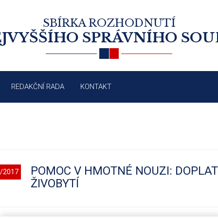
SBÍRKA ROZHODNUTÍ
JVYŠŠÍHO SPRÁVNÍHO SO
REDAKČNÍ RADA
KONTAKT
POMOC V HMOTNÉ NOUZI: DOPLATE
/2017
ŽIVOBYTÍ