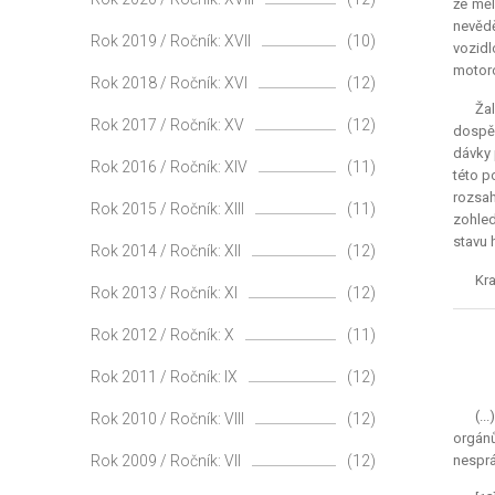
že měl
nevědě
Rok 2019 / Ročník: XVII
(10)
vozidl
motoro
Rok 2018 / Ročník: XVI
(12)
Žal
Rok 2017 / Ročník: XV
(12)
dospěl
dávky 
Rok 2016 / Ročník: XIV
(11)
této p
rozsah
Rok 2015 / Ročník: XIII
(11)
zohled
stavu 
Rok 2014 / Ročník: XII
(12)
Kra
Rok 2013 / Ročník: XI
(12)
Rok 2012 / Ročník: X
(11)
Rok 2011 / Ročník: IX
(12)
(..
Rok 2010 / Ročník: VIII
(12)
orgán
Rok 2009 / Ročník: VII
(12)
nesprá