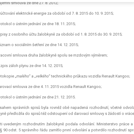
ájemní smlouva ze dne 27. 8. 2012;
yúčtování elektrické energie za období od 7. 8. 2015 do 10. 9. 2015;
rotokol o ústním jednání ze dne 18. 11. 2015;
ýpisy z osobního účtu žalobkyně za období od 1. 8. 2015 do 30. 9. 2015;
áznam o sociálním šetření ze dne 14. 12. 2015;
pracovní smlouva druha žalobkyně spolu se mzdovým výměrem;
ozpis záloh plynu ze dne 14. 12. 2015;
otokopie „
malého
“ a „
velkého
“ technického průkazu vozidla Renault Kangoo;
arovací smlouva ze dne 4. 11. 2015 vozidla Renault Kangoo;
rotokol o ústním jednání ze dne 21. 12. 2015.
sahem správních spisů byla rovněž obě napadená rozhodnutí, včetně odvolán
yně předložila do spisů též odstoupení od darovací smlouvy s žádostí o vrácen
ti uvedeným rozhodnutím žalobkyně podala odvolání. Ministerstvo práce a 
§ 90 odst. 5 správního řádu zamítlo první odvolání a potvrdilo rozhodnutí spr