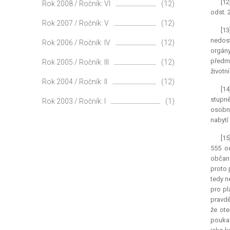
[12
Rok 2008 / Ročník: VI
(12)
odst. 
Rok 2007 / Ročník: V
(12)
[13
nedost
Rok 2006 / Ročník: IV
(12)
orgány
předmě
Rok 2005 / Ročník: III
(12)
životn
Rok 2004 / Ročník: II
(12)
[14
stupně
Rok 2003 / Ročník: I
(1)
osobní
nabytí
[15
555 o
občans
proto 
tedy n
pro pl
pravdě
že ote
poukaz