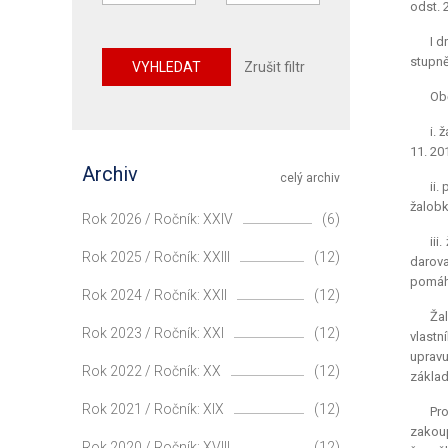
odst. 
I d
stupně
VYHLEDAT
Zrušit filtr
Obě
i. 
11. 20
Archiv
celý archiv
ii.
žalobk
Rok 2026 / Ročník: XXIV
(6)
iii
Rok 2025 / Ročník: XXIII
(12)
darova
pomáhá
Rok 2024 / Ročník: XXII
(12)
Ža
Rok 2023 / Ročník: XXI
(12)
vlastn
upravu
Rok 2022 / Ročník: XX
(12)
základ
Rok 2021 / Ročník: XIX
(12)
Pr
zakoup
Rok 2020 / Ročník: XVIII
(12)