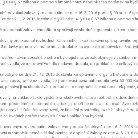
2, § 61 a § 67 zákona o pomoci v hmotné nouzi nebyl přiznán doplatek na bydl
ruhé odvolání žalovaný rozhodnutím ze dne 16. 2. 2016 podle § 90 odst. 5 spr
 ze dne 21. 12. 2015, kterým dle § 33 odst. 4, § 61 a § 67 zákona o pomoci v 
 rozhodnutí žalovaného přitom spočívají ve shodné argumentaci, kterou soud
žalovaný přezkoumal rozhodnutí žalovaného, jakož i správní spis správního org
15 o dávky pomoci v hmotné nouzi doplatek na bydlení a příspěvek na živobytí
 prostřednictvím sociálního šetření bylo zjištěno, že žalobkyně je vlastníkem
yně uvedla, že motorové vozidlo nedávno dostala, do prohlášení o celkových
. žalobkyně se dne 21. 12. 2015 dostavila ke správnímu orgánu I. stupně a dol
cí smlouvu, přičemž uvedla, že pořizovací cena automobilu byla 60 000 Kč, p
, přispívá jí na úhradu úvěru, pokud na to daný měsíc nemá dostatek peněz, 
lovaný na základě takto zjištěného skutkového stavu rozhodl s odůvodnění
íkem předmětného automobilu, a tak jej dceři nemohl ani darovat. Své ro
jící darování. Dále žalovaný uvedl, že finanční prostředky, které žalobkyně pou
ních životních potřeb rodiny a k úhradě nákladů na bydlení.
oti uvedeným rozhodnutím žalovaného podala žalobkyně dne 16. 3. 2016 u K
ení automobilu neměla žádné peníze. V doplnění žaloby ze dne 4. 5. 2016 uved