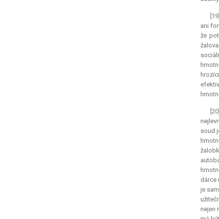
[19
ani fo
že pot
žalova
sociál
hmotné
hrozíc
efekti
hmotné
[2
nejlev
soud j
hmotné
žalobk
autoba
hmotné
dárce 
je sam
užiteč
nejen 
má být