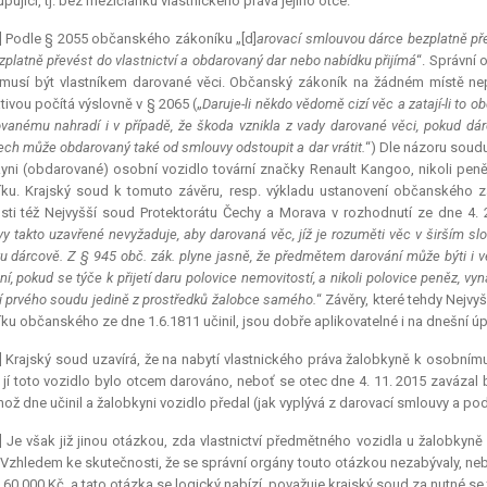
upující, tj. bez mezičlánku vlastnického práva jejího otce.
] Podle § 2055 občanského zákoníku „[d]
arovací smlouvou dárce bezplatně př
zplatně převést do vlastnictví a obdarovaný dar nebo nabídku přijímá
“. Správní 
musí být vlastníkem darované věci. Občanský zákoník na žádném místě nep
ativou počítá výslovně v § 2065 („
Daruje-li někdo vědomě cizí věc a zatají-li to
vanému nahradí i v případě, že škoda vznikla z vady darované věci, pokud dá
ech může obdarovaný také od smlouvy odstoupit a dar vrátit.
“) Dle názoru soudu
yni (obdarované) osobní vozidlo tovární značky Renault Kangoo, nikoli peně
ku. Krajský soud k tomuto závěru, resp. výkladu ustanovení občanského zá
sti též Nejvyšší soud Protektorátu Čechy a Morava v rozhodnutí ze dne 4. 2
y takto uzavřené nevyžaduje, aby darovaná věc, jíž je rozuměti věc v širším slo
u dárcově. Z § 945 obč. zák. plyne jasně, že předmětem darování může býti i věc
ní, pokud se týče k přijetí daru polovice nemovitostí, a nikoli polovice peněz,
ní prvého soudu jedině z prostředků žalobce samého.
“ Závěry, které tehdy Nejv
ku občanského ze dne 1.6.1811 učinil, jsou dobře aplikovatelné i na dnešní úp
] Krajský soud uzavírá, že na nabytí vlastnického práva žalobkyně k osobním
e jí toto vozidlo bylo otcem darováno, neboť se otec dne 4. 11. 2015 zavázal
hož dne učinil a žalobkyni vozidlo předal (jak vyplývá z darovací smlouvy a po
] Je však již jinou otázkou, zda vlastnictví předmětného vozidla u žalobky
 Vzhledem ke skutečnosti, že se správní orgány touto otázkou nezabývaly, neb
 60 000 Kč, a tato otázka se logický nabízí, považuje krajský soud za nutné se té