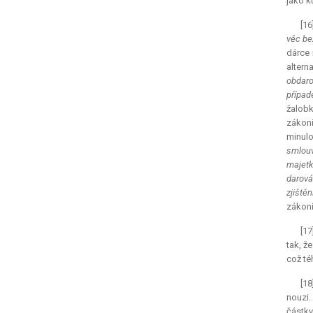
jako k
[16
věc be
dárce 
altern
obdaro
případ
žalobk
zákoní
minulo
smlouv
majetk
darová
zjiště
zákoní
[17
tak, ž
což té
[18
nouzi.
částky