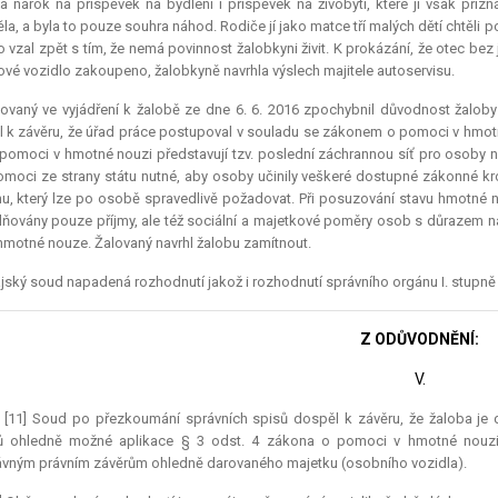
a nárok na příspěvek na bydlení i příspěvek na živobytí, které jí však přiz
la, a byla to pouze souhra náhod. Rodiče jí jako matce tří malých dětí chtěli 
o vzal zpět s tím, že nemá povinnost žalobkyni živit. K prokázání, že otec bez
vé vozidlo zakoupeno, žalobkyně navrhla výslech majitele autoservisu.
ovaný ve vyjádření k žalobě ze dne 6. 6. 2016 zpochybnil důvodnost žaloby
 k závěru, že úřad práce postupoval v souladu se zákonem o pomoci v hmot
pomoci v hmotné nouzi představují tzv. poslední záchrannou síť pro osoby nac
omoci ze strany státu nutné, aby osoby učinily veškeré dostupné zákonné kro
u, který lze po osobě spravedlivě požadovat. Při posuzování stavu hmotné
ňovány pouze příjmy, ale též sociální a majetkové poměry osob s důrazem na
hmotné nouze. Žalovaný navrhl žalobu zamítnout.
jský soud napadená rozhodnutí jakož i rozhodnutí správního orgánu I. stupně zr
Z ODŮVODNĚNÍ:
V.
.) [11] Soud po přezkoumání správních spisů dospěl k závěru, že žaloba je
ů ohledně možné aplikace § 3 odst. 4 zákona o pomoci v hmotné nouzi 
vným právním závěrům ohledně darovaného majetku (osobního vozidla).