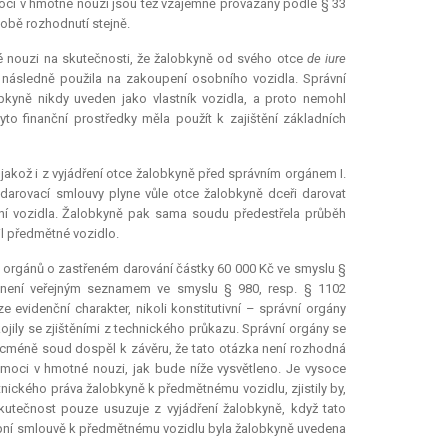
oci v hmotné nouzi jsou též vzájemně provázány podle § 33
obě rozhodnutí stejně.
é nouzi na skutečnosti, že žalobkyně od svého otce
de iure
ž následně použila na zakoupení osobního vozidla. Správní
bkyně nikdy uveden jako vlastník vozidla, a proto nemohl
yto finanční prostředky měla použít k zajištění základních
 jakož i z vyjádření otce žalobkyně před správním orgánem I.
 darovací smlouvy plyne vůle otce žalobkyně dceři darovat
ení vozidla. Žalobkyně pak sama soudu předestřela průběh
il předmětné vozidlo.
 orgánů o zastřeném darování částky 60 000 Kč ve smyslu §
l není veřejným seznamem ve smyslu § 980, resp. § 1102
e evidenční charakter, nikoli
konstitutivní
– správní orgány
jily se zjištěními z technického průkazu. Správní orgány se
icméně soud dospěl k závěru, že tato otázka není rozhodná
omoci v hmotné nouzi, jak bude níže vysvětleno. Je vysoce
tnického práva žalobkyně k předmětnému vozidlu, zjistily by,
utečnost pouze usuzuje z vyjádření žalobkyně, když tato
upní smlouvě k předmětnému vozidlu byla žalobkyně uvedena