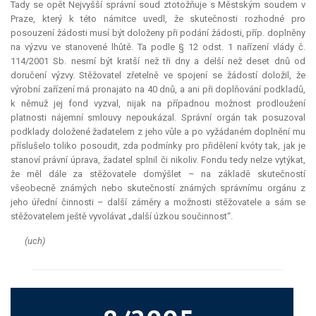
Tady se opět Nejvyšší správní soud ztotožňuje s Městským soudem v
Praze, který k této námitce uvedl, že skutečnosti rozhodné pro
posouzení žádosti musí být doloženy při podání žádosti, příp. doplněny
na výzvu ve stanovené lhůtě. Ta podle § 12 odst. 1 nařízení vlády č.
114/2001 Sb. nesmí být kratší než tři dny a delší než deset dnů od
doručení výzvy. Stěžovatel zřetelně ve spojení se žádostí doložil, že
výrobní zařízení má pronajato na 40 dnů, a ani při doplňování podkladů,
k němuž jej fond vyzval, nijak na případnou možnost prodloužení
platnosti nájemní smlouvy nepoukázal. Správní orgán tak posuzoval
podklady doložené žadatelem z jeho vůle a po vyžádaném doplnění mu
příslušelo toliko posoudit, zda podmínky pro přidělení kvóty tak, jak je
stanoví právní úprava, žadatel splnil či nikoliv. Fondu tedy nelze vytýkat,
že měl dále za stěžovatele domýšlet – na základě skutečností
všeobecně známých nebo skutečností známých správnímu orgánu z
jeho úřední činnosti – další záměry a možnosti stěžovatele a sám se
stěžovatelem ještě vyvolávat „další úzkou součinnost“.
(uch)