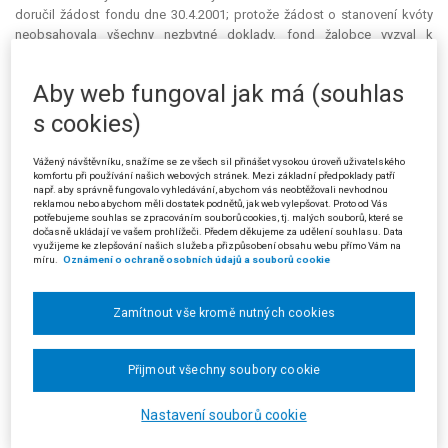
doručil žádost fondu dne 30.4.2001; protože žádost o stanovení kvóty
neobsahovala všechny nezbytné doklady, fond žalobce vyzval k
odstranění nedostatků, což žalobce učinil. Po posouzení žádosti fond
zjistil, že žalobce splňuje podmínky § 11 odst. 1 písm. a) až g) nařízení
Aby web fungoval jak má (souhlas
vlády č. 114/2001 Sb., o stanovení produkčních kvót cukru na kvótové
roky 2001/2002 až 2004/2005 (dále jen „nařízení vlády č. 114/2001 Sb.“).
s cookies)
Splnění podmínky podle § 11 odst. 1 písm. c) citovaného nařízení vlády
doložil žalobce nájemní smlouvou, ze které vyplývá ujednání o využívání
Vážený návštěvníku, snažíme se ze všech sil přinášet vysokou úroveň uživatelského
úplného výrobního zařízení žalobcem v cukrovaru ve V. po dobu 40 dnů v
komfortu při používání našich webových stránek. Mezi základní předpoklady patří
např. aby správně fungovalo vyhledávání, abychom vás neobtěžovali nevhodnou
každém kvótovém roce. K žádosti o stanovení kvóty žalobce přiložil
reklamou nebo abychom měli dostatek podnětů, jak web vylepšovat. Proto od Vás
znalecký posudek, z něhož vyplývá, že výrobní kapacita zařízení na
potřebujeme souhlas se zpracováním souborů cookies, tj. malých souborů, které se
dočasně ukládají ve vašem prohlížeči. Předem děkujeme za udělení souhlasu. Data
výrobu cukru v cukrovaru V. činí 300 tun cukru denně. Za této situace
využijeme ke zlepšování našich služeb a přizpůsobení obsahu webu přímo Vám na
fond dospěl k závěru, že žalobce požádal o stanovení kvóty ve výši
míru.
Oznámení o ochraně osobních údajů a souborů cookie
odpovídající množství cukru, které v průběhu kvótového roku
prokazatelně nemůže vyrobit, a proto jeho žádost zamítl.
Zamítnout vše kromě nutných cookies
Městský soud v Praze žalobu zamítl jako nedůvodnou rozsudkem ze
dne 22.5.2003.
Přijmout všechny soubory cookie
Proti tomuto rozhodnutí podal žalobce (stěžovatel) kasační stížnost,
v níž namítal, že Městský soud v Praze nesprávně dospěl k závěru, že
Nastavení souborů cookie
stěžovatel nesplňoval podmínku danou ustanovením § 12 odst. 2 písm.
f) nařízení vlády č. 114/2001 Sb., neboť požádal o přidělené kvóty ve výši