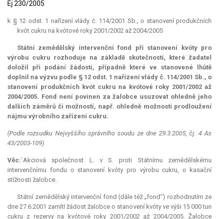
Ej 230/2005
k § 12 odst. 1 nařízení vlády č. 114/2001 Sb., o stanovení produkčních
kvót cukru na kvótové roky 2001/2002 až 2004/2005
Státní zemědělský intervenční fond při stanovení kvóty pro
výrobu cukru rozhoduje na základě skutečností, které žadatel
doložil při podání žádosti, případně které ve stanovené lhůtě
doplnil na výzvu podle § 12 odst. 1 nařízení vlády č. 114/2001 Sb., o
stanovení produkčních kvót cukru na kvótové roky 2001/2002 až
2004/2005. Fond není povinen za žalobce usuzovat ohledně jeho
dalších záměrů či možností, např. ohledně možnosti prodloužení
nájmu výrobního zařízení cukru.
(Podle rozsudku Nejvyššího správního soudu ze dne 29.3.2005, čj. 4 As
43/2003-109)
Věc:
`Akciová společnost L. v S. proti Státnímu zemědělskému
intervenčnímu fondu o stanovení kvóty pro výrobu cukru, o kasační
stížnosti žalobce.
Státní zemědělský intervenční fond (dále též „fond“) rozhodnutím ze
dne 27.6.2001 zamítl žádost žalobce o stanovení kvóty ve výši 15 000 tun
cukru z rezervy na kvótové roky 2001/2002 až 2004/2005. Žalobce