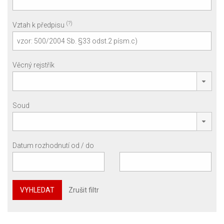
(?)
Vztah k předpisu
Věcný rejstřík
Soud
Datum rozhodnutí od / do
VYHLEDAT
Zrušit filtr