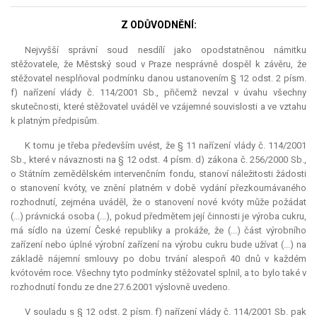
Z ODŮVODNĚNÍ:
Nejvyšší správní soud nesdílí jako opodstatněnou námitku
stěžovatele, že Městský soud v Praze nesprávně dospěl k závěru, že
stěžovatel nesplňoval podmínku danou ustanovením § 12 odst. 2 písm.
f) nařízení vlády č. 114/2001 Sb., přičemž nevzal v úvahu všechny
skutečnosti, které stěžovatel uváděl ve vzájemné souvislosti a ve vztahu
k platným předpisům.
K tomu je třeba především uvést, že § 11 nařízení vlády č. 114/2001
Sb., které v návaznosti na § 12 odst. 4 písm. d) zákona č. 256/2000 Sb.,
o Státním zemědělském intervenčním fondu, stanoví náležitosti žádosti
o stanovení kvóty, ve znění platném v době vydání přezkoumávaného
rozhodnutí, zejména uváděl, že o stanovení nové kvóty může požádat
(...) právnická osoba (...), pokud předmětem její činnosti je výroba cukru,
má sídlo na území České republiky a prokáže, že (...) část výrobního
zařízení nebo úplné výrobní zařízení na výrobu cukru bude užívat (...) na
základě nájemní smlouvy po dobu trvání alespoň 40 dnů v každém
kvótovém roce. Všechny tyto podmínky stěžovatel splnil, a to bylo také v
rozhodnutí fondu ze dne 27.6.2001 výslovně uvedeno.
V souladu s § 12 odst. 2 písm. f) nařízení vlády č. 114/2001 Sb. pak