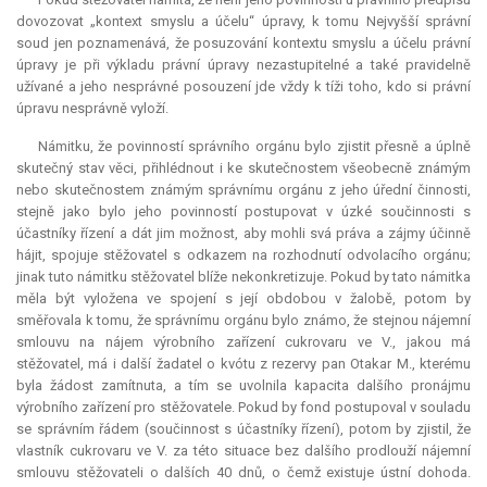
dovozovat „kontext smyslu a účelu“ úpravy, k tomu Nejvyšší správní
soud jen poznamenává, že posuzování kontextu smyslu a účelu právní
úpravy je při výkladu právní úpravy nezastupitelné a také pravidelně
užívané a jeho nesprávné posouzení jde vždy k tíži toho, kdo si právní
úpravu nesprávně vyloží.
Námitku, že povinností správního orgánu bylo zjistit přesně a úplně
skutečný stav věci, přihlédnout i ke skutečnostem všeobecně známým
nebo skutečnostem známým správnímu orgánu z jeho úřední činnosti,
stejně jako bylo jeho povinností postupovat v úzké součinnosti s
účastníky řízení a dát jim možnost, aby mohli svá práva a zájmy účinně
hájit, spojuje stěžovatel s odkazem na rozhodnutí odvolacího orgánu;
jinak tuto námitku stěžovatel blíže nekonkretizuje. Pokud by tato námitka
měla být vyložena ve spojení s její obdobou v žalobě, potom by
směřovala k tomu, že správnímu orgánu bylo známo, že stejnou nájemní
smlouvu na nájem výrobního zařízení cukrovaru ve V., jakou má
stěžovatel, má i další žadatel o kvótu z rezervy pan Otakar M., kterému
byla žádost zamítnuta, a tím se uvolnila kapacita dalšího pronájmu
výrobního zařízení pro stěžovatele. Pokud by fond postupoval v souladu
se správním řádem (součinnost s účastníky řízení), potom by zjistil, že
vlastník cukrovaru ve V. za této situace bez dalšího prodlouží nájemní
smlouvu stěžovateli o dalších 40 dnů, o čemž existuje ústní dohoda.