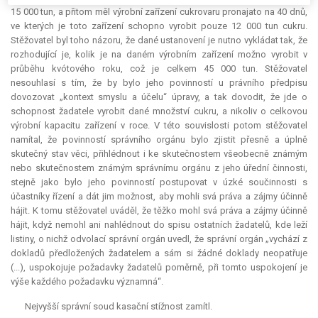
15 000 tun, a přitom měl výrobní zařízení cukrovaru pronajato na 40 dnů,
ve kterých je toto zařízení schopno vyrobit pouze 12 000 tun cukru.
Stěžovatel byl toho názoru, že dané ustanovení je nutno vykládat tak, že
rozhodující je, kolik je na daném výrobním zařízení možno vyrobit v
průběhu kvótového roku, což je celkem 45 000 tun. Stěžovatel
nesouhlasí s tím, že by bylo jeho povinností u právního předpisu
dovozovat „kontext smyslu a účelu“ úpravy, a tak dovodit, že jde o
schopnost žadatele vyrobit dané množství cukru, a nikoliv o celkovou
výrobní kapacitu zařízení v roce. V této souvislosti potom stěžovatel
namítal, že povinností správního orgánu bylo zjistit přesně a úplně
skutečný stav věci, přihlédnout i ke skutečnostem všeobecně známým
nebo skutečnostem známým správnímu orgánu z jeho úřední činnosti,
stejně jako bylo jeho povinností postupovat v úzké součinnosti s
účastníky řízení a dát jim možnost, aby mohli svá práva a zájmy účinně
hájit. K tomu stěžovatel uváděl, že těžko mohl svá práva a zájmy účinně
hájit, když nemohl ani nahlédnout do spisu ostatních žadatelů, kde leží
listiny, o nichž odvolací správní orgán uvedl, že správní orgán „vychází z
dokladů předložených žadatelem a sám si žádné doklady neopatřuje
(...), uspokojuje požadavky žadatelů poměrně, při tomto uspokojení je
výše každého požadavku významná“.
Nejvyšší správní soud kasační stížnost zamítl.