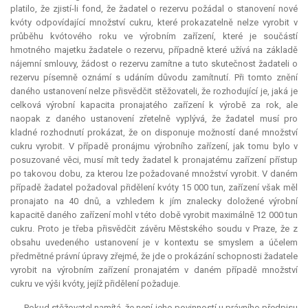
platilo, že zjistí-li fond, že žadatel o rezervu požádal o stanovení nové
kvóty odpovídající množství cukru, které prokazatelně nelze vyrobit v
průběhu kvótového roku ve výrobním zařízení, které je součástí
hmotného majetku žadatele o rezervu, případně které užívá na základě
nájemní smlouvy, žádost o rezervu zamítne a tuto skutečnost žadateli o
rezervu písemně oznámí s udáním důvodu zamítnutí. Při tomto znění
daného ustanovení nelze přisvědčit stěžovateli, že rozhodující je, jaká je
celková výrobní kapacita pronajatého zařízení k výrobě za rok, ale
naopak z daného ustanovení zřetelně vyplývá, že žadatel musí pro
kladné rozhodnutí prokázat, že on disponuje možností dané množství
cukru vyrobit. V případě pronájmu výrobního zařízení, jak tomu bylo v
posuzované věci, musí mít tedy žadatel k pronajatému zařízení přístup
po takovou dobu, za kterou lze požadované množství vyrobit. V daném
případě žadatel požadoval přidělení kvóty 15 000 tun, zařízení však měl
pronajato na 40 dnů, a vzhledem k jím znalecky doložené výrobní
kapacitě daného zařízení mohl v této době vyrobit maximálně 12 000 tun
cukru. Proto je třeba přisvědčit závěru Městského soudu v Praze, že z
obsahu uvedeného ustanovení je v kontextu se smyslem a účelem
předmětné právní úpravy zřejmé, že jde o prokázání schopnosti žadatele
vyrobit na výrobním zařízení pronajatém v daném případě množství
cukru ve výši kvóty, jejíž přidělení požaduje.
Pokud stěžovatel namítá, že není jeho povinností u právního předpisu