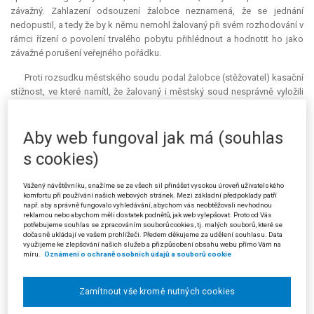
závažný. Zahlazení odsouzení žalobce neznamená, že se jednání
nedopustil, a tedy že by k němu nemohl žalovaný při svém rozhodování v
rámci řízení o povolení trvalého pobytu přihlédnout a hodnotit ho jako
závažné porušení veřejného pořádku.
Proti rozsudku městského soudu podal žalobce (stěžovatel) kasační
stížnost, ve které namítl, že žalovaný i městský soud nesprávně vyložili
pojem "
závažné narušení veřejného pořádku
" a chybně jej aplikovali na
jeho případ. Tento pojem je třeba vykládat eurokonformně a restriktivně.
Aby web fungoval jak má (souhlas
Narušením veřejného pořádku může být jen takové jednání, které bude
představovat skutečné, aktuální a dostatečně závažné ohrožení
s cookies)
některého ze základních zájmů společnosti. Stěžovatel se dopustil
pouze jednoho protiprávního jednání, jehož nízká společenská
Vážený návštěvníku, snažíme se ze všech sil přinášet vysokou úroveň uživatelského
nebezpečnost se odrazila v uložení mírného trestu. Odsouzení nadto
komfortu při používání našich webových stránek. Mezi základní předpoklady patří
bylo ještě před rozhodnutím žalovaného zahlazeno. Nehledě na to, že
např. aby správně fungovalo vyhledávání, abychom vás neobtěžovali nevhodnou
reklamou nebo abychom měli dostatek podnětů, jak web vylepšovat. Proto od Vás
krátce po spáchání trestného činu mu bylo cizineckou policií
potřebujeme souhlas se zpracováním souborů cookies, tj. malých souborů, které se
prodlouženo povolení k dlouhodobému pobytu. Stěžovatel se snaží
dočasně ukládají ve vašem prohlížeči. Předem děkujeme za udělení souhlasu. Data
využijeme ke zlepšování našich služeb a přizpůsobení obsahu webu přímo Vám na
svým vzorným přístupem k práci odčinit své dřívější protiprávní jednání,
míru.
Oznámení o ochraně osobních údajů a souborů cookie
od jehož spáchání uplynulo již více než pět let.
Nejvyšší správní soud kasační stížnost zamítl.
Zamítnout vše kromě nutných cookies