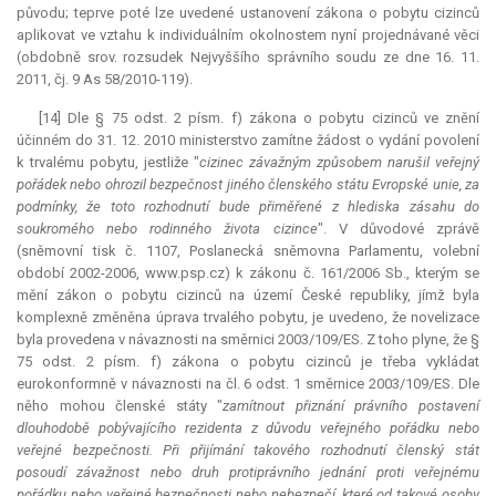
původu; teprve poté lze uvedené ustanovení zákona o pobytu cizinců
aplikovat ve vztahu k individuálním okolnostem nyní projednávané věci
(obdobně srov. rozsudek Nejvyššího správního soudu ze dne 16. 11.
2011, čj. 9 As 58/2010-119).
[14] Dle § 75 odst. 2 písm. f) zákona o pobytu cizinců ve znění
účinném do 31. 12. 2010 ministerstvo zamítne žádost o vydání povolení
k trvalému pobytu, jestliže "
cizinec závažným způsobem narušil veřejný
pořádek nebo ohrozil bezpečnost jiného členského státu Evropské unie, za
podmínky, že toto rozhodnutí bude přiměřené z hlediska zásahu do
soukromého nebo rodinného života cizince
". V důvodové zprávě
(sněmovní tisk č. 1107, Poslanecká sněmovna Parlamentu, volební
období 2002-2006, www.psp.cz) k zákonu č. 161/2006 Sb., kterým se
mění zákon o pobytu cizinců na území České republiky, jímž byla
komplexně změněna úprava trvalého pobytu, je uvedeno, že novelizace
byla provedena v návaznosti na směrnici 2003/109/ES. Z toho plyne, že §
75 odst. 2 písm. f) zákona o pobytu cizinců je třeba vykládat
eurokonformně v návaznosti na čl. 6 odst. 1 směrnice 2003/109/ES. Dle
něho mohou členské státy "
zamítnout přiznání právního postavení
dlouhodobě pobývajícího rezidenta z důvodu veřejného pořádku nebo
veřejné bezpečnosti. Při přijímání takového rozhodnutí členský stát
posoudí závažnost nebo druh protiprávního jednání proti veřejnému
pořádku nebo veřejné bezpečnosti nebo nebezpečí, které od takové osoby