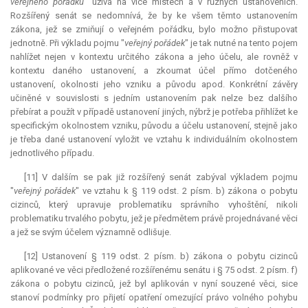
veřejného pořádku
" užívá na více místech a v různých ustanoveních.
Rozšířený senát se nedomnívá, že by ke všem těmto ustanovením
zákona, jež se zmiňují o veřejném pořádku, bylo možno přistupovat
jednotně. Při výkladu pojmu "
veřejný pořádek
" je tak nutné na tento pojem
nahlížet nejen v kontextu určitého zákona a jeho účelu, ale rovněž v
kontextu daného ustanovení, a zkoumat účel přímo dotčeného
ustanovení, okolnosti jeho vzniku a původu apod. Konkrétní závěry
učiněné v souvislosti s jedním ustanovením pak nelze bez dalšího
přebírat a použít v případě ustanovení jiných, nýbrž je potřeba přihlížet ke
specifickým okolnostem vzniku, původu a účelu ustanovení, stejně jako
je třeba dané ustanovení vyložit ve vztahu k individuálním okolnostem
jednotlivého případu.
[11] V dalším se pak již rozšířený senát zabýval výkladem pojmu
"
veřejný pořádek
" ve vztahu k § 119 odst. 2 písm. b) zákona o pobytu
cizinců, který upravuje problematiku správního vyhoštění, nikoli
problematiku trvalého pobytu, jež je předmětem právě projednávané věci
a jež se svým účelem významně odlišuje.
[12] Ustanovení § 119 odst. 2 písm. b) zákona o pobytu cizinců
aplikované ve věci předložené rozšířenému senátu i § 75 odst. 2 písm. f)
zákona o pobytu cizinců, jež byl aplikován v nyní souzené věci, sice
stanoví podmínky pro přijetí opatření omezující právo volného pohybu