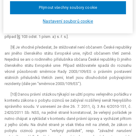
Z ODŮVODNĚNÍ:
Přijmout všechny soubory cookie
III. Právní hodnocení Nejvyššího správního soudu
Nastavení souborů cookie
(...) [8] Spornou právní otázkou je výklad neurčitého právního pojmu
"
závažné narušení veřejného pořádku
" a jeho aplikace na stěžovatelův
případ [§ 103 odst. 1 písm. a) s. ř. s.].
[9] Je vhodné předeslat, že stěžovatel není občanem České republiky
ani jiného členského státu Evropské unie, nýbrž občanem třetí země.
Nejedná se ani o rodinného příslušníka občana České republiky či jiného
členského státu Evropské unie. Případ stěžovatele spadá do rozsahu
věcné působnosti směrnice Rady 2003/109/ES o právním postavení
státních příslušníků třetích zemí, kteří jsou dlouhodobě pobývajícími
rezidenty (dále jen "směrnice 2003/109/ES").
[10] Danou právní otázkou týkající se užití pojmu veřejného pořádku v
kontextu zákona o pobytu cizinců se zabýval rozšířený senát Nejvyššího
správního soudu. V usnesení ze dne 26. 7. 2011, čj. 3 As 4/2010-151, č.
2420/2011 Sb. NSS, na jedné straně konstatoval, že veřejný pořádek je
nutno chápat a vykládat v kontextu dané právní úpravy a vycházet přitom
z jejího účelu. Na druhé straně je však třeba mít na zřeteli, že zákon o
pobytu cizinců pojem "
veřejný pořádek
", resp. "
závažné narušení