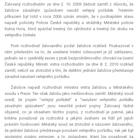
Žalovaný rozhodnutím ze dne 2. 10. 2009 žádost zamítl z důvodu, že
žalobce závažným způsobem narušil veřejný pořádek. Trestním
příkazem byl totiž v roce 2006 uznán vinným, že v podnapilém stavu
napadl policisty Policie České republiky a strážníky Městské policie
Kutná Hora, čímž spáchal trestný čin výtržnictví a trestný čin útoku na
veřejného činitele.
Proti rozhodnutí žalovaného podal žalobce rozklad. Poukazoval v
něm především na to, že uvedené trestní odsouzení je již zahlazeno,
jednalo se o ojedinělý
exces
z jinak bezproblémového chování na území
České republiky. Ministr vnitra rozhodnutím ze dne 8. 2. 2010 rozklad
zamítl, neboť se ztotožnil s tím, že deliktní jednání žalobce představuje
závažné narušení veřejného pořádku.
Žalobce napadl rozhodnutí ministra vnitra žalobou u Městského
soudu v Praze. Ten však žalobu jako nedůvodnou zamítl. Městský soud
uvedl, že pojem "
veřejný pořádek
" a "
narušení veřejného pořádku
závažným způsobem
" jsou neurčité právní pojmy. Žalovaný řádně
objasnil, co je obsahem těchto pojmů, z rozhodnutí je patrné, jaká
kritéria považoval za rozhodná a jakými úvahami se řídil při jejich
právním hodnocení. Městský soud se ztotožnil s názorem žalovaného,
že jednání žalobce představuje porušení veřejného pořádku, tak jak byl
správními orgány vymezen, a to způsobem, který lze považovat za