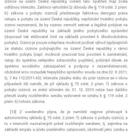
cizince na území České republiky, ovšem tato opatření mají zcela
odlišnou intenzitu. Zatímco vyhoštění [z důvodu dle § 119 odst. 2 písm.
b) zákona o pobytu cizinců] představuje faktickou derogaci práva
vstupu a pobytu na území České republiky, nepřiznání trvalého pobytu
cizinci neznamená, že by cizinec nemohl setrvat a legálně pobývat na
území České republiky na základě jiného pobytového oprávnění
(doposud tak stěžovatel činil na základě povolení k dlouhodobému
pobytu). Cizinci je pouze odepřena možnost požívat výhod vyplývajících
ze statutu cizince pobývajícího na území České republiky v rámci
trvalého pobytu (např. možnost pracovat bez povolení k zaměstnání,
vstup do systému veřejného zdravotního pojištění, pobírání dávek ze
systému sociálního zabezpečení a podpory v nezaměstnanosti,
obdobně srov. rozsudek Nejvyššího správního soudu ze dne 22. 9. 2011,
čj. 7 As 112/2011-65). Intenzita zásahu státu do práv cizince se v obou
případech liší natolik, že při výkladu § 75 odst. 2 písm. f) zákona o
pobytu cizinců ve znění účinném do 31. 12. 2010 nelze bez dalšího
převzít úvahy rozšířeného senátu vyslovené ve vztahu k § 119 odst. 2
písm. b) tohoto zákona.
[13] Z uvedeného plyne, že je namístě nejprve přistoupit k
autonomnímu výkladu § 75 odst. 2 písm. f) zákona o pobytu cizinců, a
to v intencích naznačených právě rozšířeným senátem, tj. zejména na
základě smyslu a účelu uvedeného ustanovení, okolností jeho vzniku a