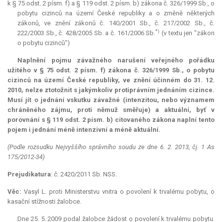
k § 75 odst. 2 písm. f) a § 119 odst. 2 písm. b) zákona č. 326/1999 Sb., o
pobytu cizinců na území České republiky a o změně některých
zákonů, ve znění zákonů č. 140/2001 Sb., č. 217/2002 Sb., č.
*)
222/2003 Sb., č. 428/2005 Sb. a č. 161/2006 Sb.
(v textu jen "zákon
o pobytu cizinců")
Naplnění pojmu závažného narušení veřejného pořádku
užitého v § 75 odst. 2 písm. f) zákona č. 326/1999 Sb., o pobytu
cizinců na území České republiky, ve znění účinném do 31. 12.
2010, nelze ztotožnit s jakýmkoliv protiprávním jednáním cizince.
Musí jít o jednání vskutku závažné (intenzitou, nebo významem
chráněného zájmu, proti němuž směřuje) a aktuální, byť v
porovnání s § 119 odst. 2 písm. b) citovaného zákona naplní tento
pojem i jednání méně intenzivní a méně aktuální.
(Podle rozsudku Nejvyššího správního soudu ze dne 6. 2. 2013, čj. 1 As
175/2012-34)
Prejudikatura
: č. 2420/2011 Sb. NSS.
Věc:
Vasyl L. proti Ministerstvu vnitra o povolení k trvalému pobytu, o
kasační stížnosti žalobce.
Dne 25. 5. 2009 podal žalobce žádost o povolení k trvalému pobytu.