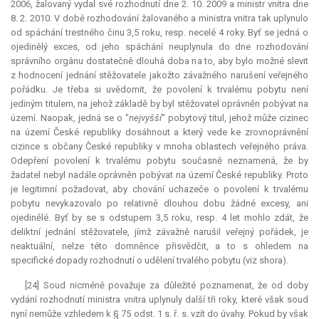
2006, žalovaný vydal své rozhodnutí dne 2. 10. 2009 a ministr vnitra dne
8. 2. 2010. V době rozhodování žalovaného a ministra vnitra tak uplynulo
od spáchání trestného činu 3,5 roku, resp. necelé 4 roky. Byť se jedná o
ojedinělý
exces
, od jeho spáchání neuplynula do dne rozhodování
správního orgánu dostatečně dlouhá doba na to, aby bylo možné slevit
z hodnocení jednání stěžovatele jakožto závažného narušení veřejného
pořádku. Je třeba si uvědomit, že povolení k trvalému pobytu není
jediným titulem, na jehož základě by byl stěžovatel oprávněn pobývat na
území. Naopak, jedná se o "
nejvyšší
" pobytový titul, jehož může cizinec
na území České republiky dosáhnout a který vede ke zrovnoprávnění
cizince s občany České republiky v mnoha oblastech veřejného práva.
Odepření povolení k trvalému pobytu současně neznamená, že by
žadatel nebyl nadále oprávněn pobývat na území České republiky. Proto
je legitimní požadovat, aby chování uchazeče o povolení k trvalému
pobytu nevykazovalo po relativně dlouhou dobu žádné excesy, ani
ojedinělé. Byť by se s odstupem 3,5 roku, resp. 4 let mohlo zdát, že
deliktní jednání stěžovatele, jímž závažně narušil veřejný pořádek, je
neaktuální, nelze této domněnce přisvědčit, a to s ohledem na
specifické dopady rozhodnutí o udělení trvalého pobytu (viz shora).
[24] Soud nicméně považuje za důležité poznamenat, že od doby
vydání rozhodnutí ministra vnitra uplynuly další tři roky, které však soud
nyní nemůže vzhledem k § 75 odst. 1 s. ř. s. vzít do úvahy. Pokud by však