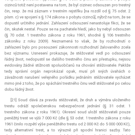
cizinců totiž není postavena na tom, že byl cizinec odsouzen pro trestný
čin, resp. že má záznam v trestním rejstříku [na rozdíl od § 75 odst. 2
písm. c) ve spojení s § 174 zákona o pobytu cizinců], nýbrž na tom, že se
dopustil určitého jednání. Zahlazení odsouzení nenastoluje fikci, že se
čin, skutek nestal. Pouze se na pachatele hledí, jako by nebyl odsouzen
(§ 70 odst. 1 trestního zákona z roku 1961, shodně § 106 trestního
zákoníku z roku 2009). Neznamená to však, že by rozhodnutí o
zahlazení bylo pro posouzení zákonnosti rozhodnutí žalovaného zcela
bez významu. Usnesení prokazuje, že stěžovatel vedl po odsouzení
řádný život, nedopustil se dalšího trestného činu ani přestupku, nejsou
evidovány žádné stížnosti spoluobčanů na chování stěžovatele. Pakliže
tedy správní orgán neprokázal opak, musí při svých úvahách o
závažnosti narušení veřejného pořádku jednáním stěžovatele vycházet
mimo jiné z toho, že po spáchání trestného činu vedl stěžovatel po celou
dobu řádný život.
[21] Soud dává za pravdu stěžovateli, že druh a výměra uloženého
trestu odráží společenskou nebezpečnost jednání (§ 31 odst. 1
trestního zákona z roku 1961). Okresní soud uložil stěžovateli pouze
peněžitý trest ve výši 7 000 Kč (dle § 53 odst. 1 trestního zákona z roku
1961 činilo rozpětí výše peněžitého trestu od 2 000 Kč do 5 000 000 Kč),
tedy alternativní trest, a to výrazně při spodní hranici sazby. Tato