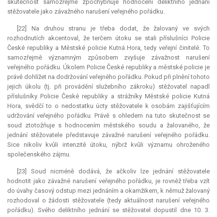
skutečnost samozřejmě zpochybňuje hodnocení deliktního jednání
stěžovatele jako závažného narušení veřejného pořádku.
[22] Na druhou stranu je třeba dodat, že žalovaný ve svých
rozhodnutích akcentoval, že terčem útoku se stali příslušníci Policie
České republiky a Městské policie Kutná Hora, tedy veřejní činitelé. To
samozřejmě významným způsobem zvyšuje závažnost narušení
veřejného pořádku. Úkolem Policie České republiky a městské policie je
právě dohlížet na dodržování veřejného pořádku. Pokud při plnění tohoto
jejich úkolu (tj. při provádění služebního zákroku) stěžovatel napadl
příslušníky Policie České republiky a strážníky Městské policie Kutná
Hora, svědčí to o nedostatku úcty stěžovatele k osobám zajišťujícím
udržování veřejného pořádku. Právě s ohledem na tuto skutečnost se
soud ztotožňuje s hodnocením městského soudu a žalovaného, že
jednání stěžovatele představuje závažné narušení veřejného pořádku.
Sice nikoliv kvůli intenzitě útoku, nýbrž kvůli významu ohroženého
společenského zájmu.
[23] Soud nicméně dodává, že ačkoliv lze jednání stěžovatele
hodnotit jako závažné narušení veřejného pořádku, je rovněž třeba vzít
do úvahy časový odstup mezi jednáním a okamžikem, k němuž žalovaný
rozhodoval o žádosti stěžovatele (tedy aktuálnost narušení veřejného
pořádku). Svého deliktního jednání se stěžovatel dopustil dne 10. 3.