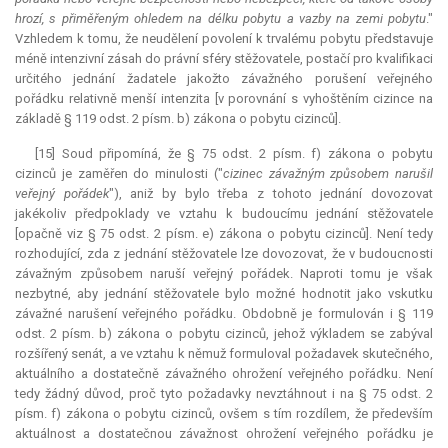
hrozí, s přiměřeným ohledem na délku pobytu a vazby na zemi pobytu
."
Vzhledem k tomu, že neudělení povolení k trvalému pobytu představuje
méně intenzivní zásah do právní sféry stěžovatele, postačí pro kvalifikaci
určitého jednání žadatele jakožto závažného porušení veřejného
pořádku relativně menší intenzita [v porovnání s vyhoštěním cizince na
základě § 119 odst. 2 písm. b) zákona o pobytu cizinců].
[15] Soud připomíná, že § 75 odst. 2 písm. f) zákona o pobytu
cizinců je zaměřen do minulosti ("
cizinec závažným způsobem narušil
veřejný pořádek
"), aniž by bylo třeba z tohoto jednání dovozovat
jakékoliv předpoklady ve vztahu k budoucímu jednání stěžovatele
[opačně viz § 75 odst. 2 písm. e) zákona o pobytu cizinců]. Není tedy
rozhodující, zda z jednání stěžovatele lze dovozovat, že v budoucnosti
závažným způsobem naruší veřejný pořádek. Naproti tomu je však
nezbytné, aby jednání stěžovatele bylo možné hodnotit jako vskutku
závažné narušení veřejného pořádku. Obdobně je formulován i § 119
odst. 2 písm. b) zákona o pobytu cizinců, jehož výkladem se zabýval
rozšířený senát, a ve vztahu k němuž formuloval požadavek skutečného,
aktuálního a dostatečně závažného ohrožení veřejného pořádku. Není
tedy žádný důvod, proč tyto požadavky nevztáhnout i na § 75 odst. 2
písm. f) zákona o pobytu cizinců, ovšem s tím rozdílem, že především
aktuálnost a dostatečnou závažnost ohrožení veřejného pořádku je