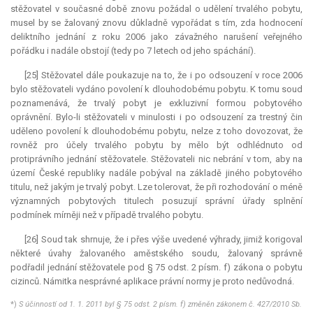
stěžovatel v současné době znovu požádal o udělení trvalého pobytu,
musel by se žalovaný znovu důkladně vypořádat s tím, zda hodnocení
deliktního jednání z roku 2006 jako závažného narušení veřejného
pořádku i nadále obstojí (tedy po 7 letech od jeho spáchání).
[25] Stěžovatel dále poukazuje na to, že i po odsouzení v roce 2006
bylo stěžovateli vydáno povolení k dlouhodobému pobytu. K tomu soud
poznamenává, že trvalý pobyt je exkluzivní formou pobytového
oprávnění. Bylo-li stěžovateli v minulosti i po odsouzení za trestný čin
uděleno povolení k dlouhodobému pobytu, nelze z toho dovozovat, že
rovněž pro účely trvalého pobytu by mělo být odhlédnuto od
protiprávního jednání stěžovatele. Stěžovateli nic nebrání v tom, aby na
území České republiky nadále pobýval na základě jiného pobytového
titulu, než jakým je trvalý pobyt. Lze tolerovat, že při rozhodování o méně
významných pobytových titulech posuzují správní úřady splnění
podmínek mírněji než v případě trvalého pobytu.
[26] Soud tak shrnuje, že i přes výše uvedené výhrady, jimiž korigoval
některé úvahy žalovaného aměstského soudu, žalovaný správně
podřadil jednání stěžovatele pod § 75 odst. 2 písm. f) zákona o pobytu
cizinců. Námitka nesprávné aplikace právní normy je proto nedůvodná.
*)
S účinností od 1. 1. 2011 byl § 75 odst. 2 písm. f) změněn zákonem č. 427/2010 Sb.