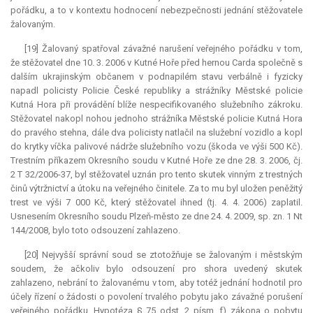
pořádku, a to v kontextu hodnocení nebezpečnosti jednání stěžovatele
žalovaným.
[19] Žalovaný spatřoval závažné narušení veřejného pořádku v tom,
že stěžovatel dne 10. 3. 2006 v Kutné Hoře před hernou Carda společně s
dalším ukrajinským občanem v podnapilém stavu
verbálně
i fyzicky
napadl policisty Policie České republiky a strážníky Městské policie
Kutná Hora při provádění blíže nespecifikovaného služebního zákroku.
Stěžovatel nakopl nohou jednoho strážníka Městské policie Kutná Hora
do pravého stehna, dále dva policisty natlačil na služební vozidlo a kopl
do krytky víčka palivové nádrže služebního vozu (škoda ve výši 500 Kč).
Trestním příkazem Okresního soudu v Kutné Hoře ze dne 28. 3. 2006, čj.
2 T 32/2006-37, byl stěžovatel uznán pro tento skutek vinným z trestných
činů výtržnictví a útoku na veřejného činitele. Za to mu byl uložen peněžitý
trest ve výši 7 000 Kč, který stěžovatel ihned (tj. 4. 4. 2006) zaplatil.
Usnesením Okresního soudu Plzeň-město ze dne 24. 4. 2009, sp. zn. 1 Nt
144/2008, bylo toto odsouzení zahlazeno.
[20] Nejvyšší správní soud se ztotožňuje se žalovaným i městským
soudem, že ačkoliv bylo odsouzení pro shora uvedený skutek
zahlazeno, nebrání to žalovanému v tom, aby totéž jednání hodnotil pro
účely řízení o žádosti o povolení trvalého pobytu jako závažné porušení
veřejného pořádku. Hypotéza § 75 odst. 2 písm. f) zákona o pobytu