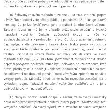
třeba pro účely trvalého pobytu vykládat odlišně než v případě vyhoštění
občana Evropské unie či jeho rodinného příslušníka.
[16] Žalovaný ve svém rozhodnutí ze dne 2. 10. 2009 ztotožnil pojem
závažného narušení veřejného pořádku s jednáním, jež dosahuje takové
intenzity, že je lze kvalifikovat jako porušení či obcházení zákona.
Takovým jednáním má být v případě stěžovatele verbální a fyzické
napadení veřejných činitelů, způsobení škody, to vše ve
spolupachatelství a v podnapilém stavu. Od doby spáchání trestného
činu uplynula dle žalovaného krátká doba. Nelze proto vyloučit, že
stěžovatel bude opětovně porušovat právní předpisy, popř. páchat
trestnou činnost na území České republiky. Ministr vnitra ve svém
rozhodnutí ze dne 8. 2. 2010 k tomu poznamenal, že trvalý pobyt jakožto
nejvyšší pobytové oprávnění může být udělováno pouze cizincům, kteří
právní předpisy ctí a dodržují. Zahlazení odsouzení nemění nic na tom,
že stěžovatel se dopustil jednání, které závažným způsobem narušilo
veřejný pořádek. Městský soud se ve svém rozsudku ztotožnil jak s
výkladem pojmu "
závažné narušení veřejného pořádku
", tak s jeho
aplikací žalovaným na daný případ.
[17] Nejvyšší správní soud dospěl k závěru, že žalovaný i městský
soud nesprávně interpretovali neurčitý právní pojem "
závažné narušení
veřejného pořádku
". Žalovaný vyložil, že o závažné narušení veřejného