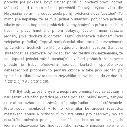
pořádku jde pokaždé, když cizinec poruší či obchází právní normu.
Městský soud tomuto názoru přisvědčil. Takovýto výklad však dle
Nejvyššího správního soudu zcela pomíjí existenci slova "
závažné
". To
mimo jiné implikuje, že se musí jednat o intenzivní poruchové jednání,
nikoliv pouze o bagatelní prohřešek. Normy správního práva trestního a
trestního práva hmotného přitom pokrývají často i méně závažná
jednání, jimiž dochází k ohrožení zájmů chráněných zákonem (tedy
veřejného pořádku). Typová společenská škodlivost (nebezpečnost)
správních a trestních deliktů je vyjádřena trestní sazbou. Samotná
skutečnost, že stěžovatel byl odsouzen pro trestný čin, neznamená, že
se dopustil jednání vážně narušujícího veřejný pořádek. V takovém
případě je třeba především hodnotit konkrétní společenskou
nebezpečnost protiprávního jednání cizince a také jeho jednání po
spáchání deliktu (srov. rozsudek Nejvyššího správního soudu ze dne 19.
4. 2012, čj. 7 As 6/2012-29).
[18] Byť tedy žalovaný vyšel z nesprávné premisy, tedy že závažným
narušením veřejného pořádku je každé porušení právní normy, zabýval
se v obou rozhodnutích závažností protiprávního jednání stěžovatele.
Proto soud nepřikročil v tomto okamžiku ke zrušení rozsudku
městského soudu a rozhodnutí ministra vnitra pro nesprávný výklad
neurčitého právního pojmu, ale zaměřil se dále na posouzení, zda
jednání stěžovatele lze hodnotit jako závažné narušení veřejného