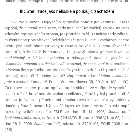
daném případě hraje roli případná možnost řešení v rámci země původu.
III.c Sterilizace jako nelidské a ponižující zacházení
[27] Podle názoru Nejvyššího správního soud z judikatury ESLP také
vyplývá, že nucená sterilizace, tedy mutilační (mrzačící) zákrok na jinak
zdravém reprodukčním orgánu, je i porušením čl. 3 Úmluvy, tedy zákazu
mučení nebo podrobování nelidskému či ponižujícímu zacházení anebo
trestu (viz např. shora citovaný rozsudek ve věci
V. C. proti Slovensku
,
bod 107, kde ESLP konstatoval, že „
takový zákrok je považován za
neslučitelný s lidskou svobodou a důstojností, která je jedním ze
základních principů v srdci Úmluvy
“, a naznal, že sterilizací bez souhlasu
stěžovatelky v průběhu porodu císařským řezem došlo i k porušení čl. 3
Úmluvy), resp. čl. 7 Listiny (viz též Wagnerová a kol.
Listina základních
práv a svobod. Komentář.
Praha: Wolters Kluwer ČR, 2012, s. 188 a 190).
Za takové situace, pokud správní orgán shledá, že v případě vyhoštění
cizinci reálně hrozí nedobrovolná sterilizace, čímž by byl porušen čl. 3
Úmluvy, je úvaha o přiměřenosti zásahu zcela irelevantní a vyhoštění v
daném případě nesmí být za žádných okolností vykonáno (viz např.
rozsudky velkého senátu ESLP ze dne 15. 11. 1996,
Chahal proti
Spojenému království
, stížnost č. 22414/93, Reports 1996-V, bod 80, či ze
dne 28. 2. 2008,
Saadi proti Itálii
, stížnost č. 37201/06, ECHR 2008, bod
138).