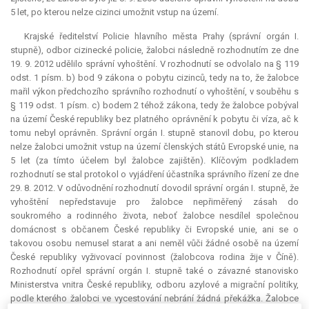
5 let, po kterou nelze cizinci umožnit vstup na území.
Krajské ředitelství Policie hlavního města Prahy (správní orgán I.
stupně), odbor cizinecké policie, žalobci následně rozhodnutím ze dne
19. 9. 2012 udělilo správní vyhoštění. V rozhodnutí se odvolalo na § 119
odst. 1 písm. b) bod 9 zákona o pobytu cizinců, tedy na to, že žalobce
mařil výkon předchozího správního rozhodnutí o vyhoštění, v souběhu s
§ 119 odst. 1 písm. c) bodem 2 téhož zákona, tedy že žalobce pobýval
na území České republiky bez platného oprávnění k pobytu či víza, ač k
tomu nebyl oprávněn. Správní orgán I. stupně stanovil dobu, po kterou
nelze žalobci umožnit vstup na území členských států Evropské unie, na
5 let (za tímto účelem byl žalobce zajištěn). Klíčovým podkladem
rozhodnutí se stal protokol o vyjádření účastníka správního řízení ze dne
29. 8. 2012. V odůvodnění rozhodnutí dovodil správní orgán I. stupně, že
vyhoštění nepředstavuje pro žalobce nepřiměřený zásah do
soukromého a rodinného života, neboť žalobce nesdílel společnou
domácnost s občanem České republiky či Evropské unie, ani se o
takovou osobu nemusel starat a ani neměl vůči žádné osobě na území
České republiky vyživovací povinnost (žalobcova rodina žije v Číně).
Rozhodnutí opřel správní orgán I. stupně také o závazné stanovisko
Ministerstva vnitra České republiky, odboru azylové a migrační politiky,
podle kterého žalobci ve vycestování nebrání žádná překážka. Žalobce