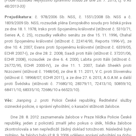
(Podle rozsudku Nejvyššího správního soudu ze dne 26. 7. 2013, čj. 6 As
48/2013-33)
Prejudikatura:
č. 978/2006 Sb. NSS, č. 1551/2008 Sb. NSS a č.
1839/2009 Sb. NSS; rozsudek pléna Evropského soudu pro lidská práva
ze dne 18. 1. 1978, Irsko proti Spojenému království (stížnost č. 5310/71,
Series A, č. 25), rozsudky velkého senátu ze dne 15. 11. 1996, Chahal
proti Spojenému království (stížnost č. 22414/93, Reports 1996-V), ze
dne 10. 4. 2007, Evans proti Spojenému království (stížnost č. 6339/05,
ECHR 2007-I), ze dne 28. 2. 2008, Saadi proti Itálii (stížnost č. 37201/06,
ECHR 2008), rozsudek ze dne 6. 4. 2000, Labita proti Itálii (stížnost č.
26772/95, ECHR 2000-IV), ze dne 11. 1. 2007, Salah Sheekh proti
Nizozemí (stížnost č. 1948/04), ze dne 8. 11. 2011, V. C. proti Slovensku
(stížnost č. 18968/07, ECHR 2011), a ze dne 27. 6. 2013, A.G.A.M. a další
proti Švédsku (stížnosti č. 71680/10, 28379/11, 72413/10, 50859/10,
68411/10, 68335/10, 72686/10 a 66523/10).
Věc:
Jianping J. proti Policii České republiky, Ředitelství služby
cizinecké policie, o správní vyhoštění, o kasační stížnosti žalobce.
Dne 28. 8. 2012 zaznamenala žalobce v Praze hlídka Policie České
republiky, jeden z policistů zmařil jeho pokus o útěk, hlídka žalobce
zkontrolovala a ten nepředložil žádný doklad totožnosti. Následně bylo
zjištěno, že žalobci bylo již 8. 9. 2006 uděleno správní vyhoštění na dobu