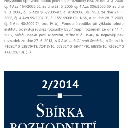
Nejvyššího správního soudu [srov. např. rozsudky NSS ze dne 3. 3. 2006,
čj. 4 Azs 164/2005-56; ze dne 23. 5. 2006, čj. 4 Azs 336/2005-59; ze dne
3. 8. 2006, čj. 6 Azs 307/2005-87, č. 978/2006 Sb. NSS, ze dne 24. 1.
2008, čj. 4 Azs 99/2007-93, č. 1551/2008 Sb. NSS, a ze dne 28. 7. 2009,
čj. 5 Azs 40/2009-74, bod IV. b)]. Pomocné vodítko při výkladu tohoto
institutu poskytují rovněž rozsudky ESLP (např. rozsudek ze dne 11. 1.
2007,
Salah Sheekh proti Nizozemí
, stížnost č. 1948/04; nejnověji pak
rozsudek ze dne 27. 6. 2013,
A.G.A.M. a další proti Švédsku
, stížnosti č.
71680/10, 28379/11, 72413/10, 50859/10, 68411/10, 68335/10, 72686/10
a 66523/10). (...)