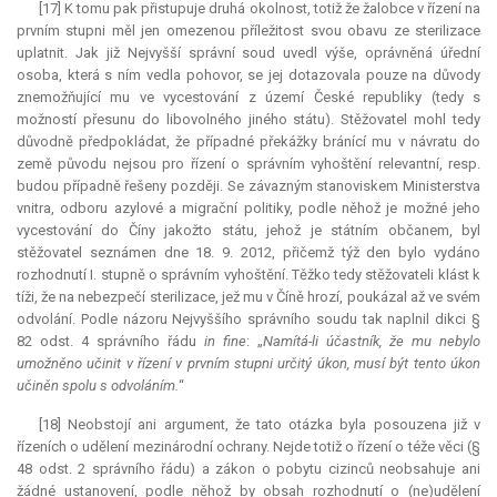
[17] K tomu pak přistupuje druhá okolnost, totiž že žalobce v řízení na
prvním stupni měl jen omezenou příležitost svou obavu ze sterilizace
uplatnit. Jak již Nejvyšší správní soud uvedl výše, oprávněná úřední
osoba, která s ním vedla pohovor, se jej dotazovala pouze na důvody
znemožňující mu ve vycestování z území České republiky (tedy s
možností přesunu do libovolného jiného státu). Stěžovatel mohl tedy
důvodně předpokládat, že případné překážky bránící mu v návratu do
země původu nejsou pro řízení o správním vyhoštění
relevantní
, resp.
budou případně řešeny později. Se závazným stanoviskem Ministerstva
vnitra, odboru azylové a migrační politiky, podle něhož je možné jeho
vycestování do Číny jakožto státu, jehož je státním občanem, byl
stěžovatel seznámen dne 18. 9. 2012, přičemž týž den bylo vydáno
rozhodnutí I. stupně o správním vyhoštění. Těžko tedy stěžovateli klást k
tíži, že na nebezpečí sterilizace, jež mu v Číně hrozí, poukázal až ve svém
odvolání. Podle názoru Nejvyššího správního soudu tak naplnil dikci §
82 odst. 4 správního řádu
in fine
: „
Namítá-li účastník, že mu nebylo
umožněno učinit v řízení v prvním stupni určitý úkon, musí být tento úkon
učiněn spolu s odvoláním.
“
[18] Neobstojí ani argument, že tato otázka byla posouzena již v
řízeních o udělení mezinárodní ochrany. Nejde totiž o řízení o téže věci (§
48 odst. 2 správního řádu) a zákon o pobytu cizinců neobsahuje ani
žádné ustanovení, podle něhož by obsah rozhodnutí o (ne)udělení