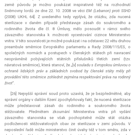
země původu je možno poukázat inspirativně též na rozhodnutí
Sněmovny lordů ze dne 22. 10. 2008 ve věci
EM (Lebanon) proti SSHD
(2008) UKHL 64]. Z uvedeného tedy vyplývá, že otázku, zda nucená
sterilizace v daném případě představuje zásah do soukromého a
rodinného života dle čl. 8 Úmluvy, mělo posoudit v rámci svého
závazného stanoviska k možnosti vycestování cizince Ministerstvo
vnitra. V této souvislosti je možné poukázat i na odstavec 22 větu druhou
preambule směrnice Evropského parlamentu a Rady 2008/115/ES, o
společných normách a postupech v členských státech při navracení
neoprávněně pobývajících státních příslušníků třetích zemí (tzv.
návratová směrnice), která stanoví, že „[v]
souladu s Evropskou úmluvou o
ochraně lidských práv a základních svobod by členské státy měly při
provádění této směrnice zohlednit zejména respektování práva na rodinný
život
“.
[26] Nejvyšší správní soud proto uzavírá, že je bezpředmětné, aby
správní orgány v dalším řízení zpochybňovaly fakt, že nucená sterilizace
může představovat zásah do rodinného a soukromého života
stěžovatele. Předmětem zkoumání Ministerstva vnitra při vydání
závazného stanoviska se však pochopitelně může stát otázka
podloženosti stěžovatelových obav ze sterilizace v zemi původu. V
neposlední řadě může ministerstvo činit úvahy též v tom směru, zda v