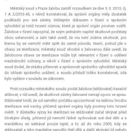
Městský soud v Praze žalobu zamítl rozsudkem ze dne 5. 3. 2013, čj.
1 A 2/2013-45, v němž konstatoval, že správní orgány měly dostatek
podkladů pro své závěry. Stěžejním důkazem v řízení o správním
vyhoštění je totiž tvrzení cizince, které je správní orgán povinen ověřit.
Žalobce v řízení nepopíral, že svým jednáním naplnil skutkové podstaty
obou ustanovení, a sám také uvedl, že mu není známa okolnost, pro
kterou by se nemohl vrátit zpět do země původu. Navíc, pokud jde o
obavu ze sterilizace, městský soud shodně s žalovanou dále uvedl, že
žalobcova obava ze sterilizace může být
relevantní
v řízení o udělení
mezinárodní ochrany, a nikoli v řízení o správním vyhoštění. Městský
soud dodal, že otázka přísnosti a správnosti správního vyhoštění spadá
do oblasti správního uvážení, a soudu přísluší toliko konstatovat, zda
bylo vydáno v souladu se zákonem.
Proti rozsudku městského soudu podal žalobce (stěžovatel) kasační
stížnost, v níž uvedl, že skutkové závěry žalované nemají oporu ve spisu.
Stěžovatel tvrdil, že od samého počátku upozorňoval na reálnou hrozbu
sterilizace své osoby, přičemž správní orgány byly povinny toto tvrzení
ověřit. V důsledku výzvy ke sterilizaci se stěžovatel začal skrývat před
čínskými úřady, přičemž již nemohl řádně vychovávat své dvě děti a s
manželkou se setkával pouze tajně, a to až do roku 2005, kdy se
stěžovateli a jeho manželce narodilo třetí dítě a další skrývání již nebylo