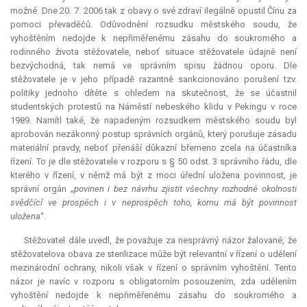
možné. Dne 20. 7. 2006 tak z obavy o své zdraví ilegálně opustil Čínu za
pomoci převaděčů. Odůvodnění rozsudku městského soudu, že
vyhoštěním nedojde k nepřiměřenému zásahu do soukromého a
rodinného života stěžovatele, neboť situace stěžovatele údajně není
bezvýchodná, tak nemá ve správním spisu žádnou oporu. Dle
stěžovatele je v jeho případě razantně sankcionováno porušení tzv.
politiky jednoho dítěte s ohledem na skutečnost, že se účastnil
studentských protestů na Náměstí nebeského klidu v Pekingu v roce
1989. Namítl také, že napadeným rozsudkem městského soudu byl
aprobován
nezákonný postup správních orgánů, který porušuje zásadu
materiální pravdy, neboť přenáší důkazní břemeno zcela na účastníka
řízení. To je dle stěžovatele v rozporu s § 50 odst. 3 správního řádu, dle
kterého v řízení, v němž má být z moci úřední uložena povinnost, je
správní orgán „
povinen i bez návrhu zjistit všechny rozhodné okolnosti
svědčící ve prospěch i v neprospěch toho, komu má být povinnost
uložena
“.
Stěžovatel dále uvedl, že považuje za nesprávný názor žalované, že
stěžovatelova obava ze sterilizace může být
relevantní
v řízení o udělení
mezinárodní ochrany, nikoli však v řízení o správním vyhoštění. Tento
názor je navíc v rozporu s obligatorním posouzením, zda udělením
vyhoštění nedojde k nepřiměřenému zásahu do soukromého a