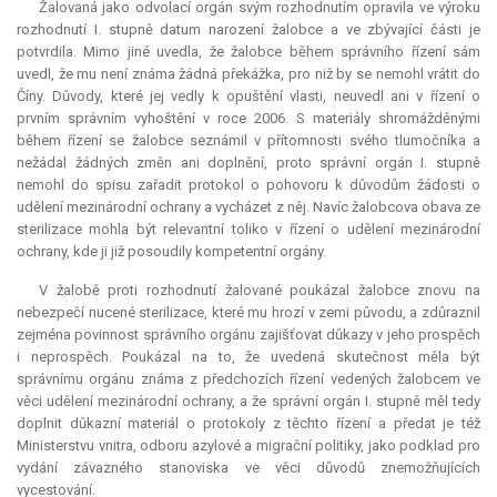
Žalovaná jako odvolací orgán svým rozhodnutím opravila ve výroku
rozhodnutí I. stupně datum narození žalobce a ve zbývající části je
potvrdila. Mimo jiné uvedla, že žalobce během správního řízení sám
uvedl, že mu není známa žádná překážka, pro niž by se nemohl vrátit do
Číny. Důvody, které jej vedly k opuštění vlasti, neuvedl ani v řízení o
prvním správním vyhoštění v roce 2006. S materiály shromážděnými
během řízení se žalobce seznámil v přítomnosti svého tlumočníka a
nežádal žádných změn ani doplnění, proto správní orgán I. stupně
nemohl do spisu zařadit protokol o pohovoru k důvodům žádosti o
udělení mezinárodní ochrany a vycházet z něj. Navíc žalobcova obava ze
sterilizace mohla být
relevantní
toliko v řízení o udělení mezinárodní
ochrany, kde ji již posoudily kompetentní orgány.
V žalobě proti rozhodnutí žalované poukázal žalobce znovu na
nebezpečí nucené sterilizace, které mu hrozí v zemi původu, a zdůraznil
zejména povinnost správního orgánu zajišťovat důkazy v jeho prospěch
i neprospěch. Poukázal na to, že uvedená skutečnost měla být
správnímu orgánu známa z předchozích řízení vedených žalobcem ve
věci udělení mezinárodní ochrany, a že správní orgán I. stupně měl tedy
doplnit důkazní materiál o protokoly z těchto řízení a předat je též
Ministerstvu vnitra, odboru azylové a migrační politiky, jako podklad pro
vydání závazného stanoviska ve věci důvodů znemožňujících
vycestování.