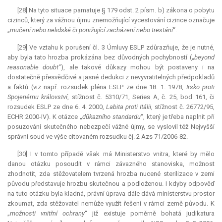
[28] Na tyto situace pamatuje § 179 odst. 2 písm. b) zákona o pobytu
cizinců, který za vážnou újmu znemožňující vycestování cizince označuje
„
mučení nebo nelidské či ponižující zacházení nebo trestání
“.
[29] Ve vztahu k porušení čl. 3 Úmluvy ESLP zdůrazňuje, že je nutné,
aby byla tato hrozba prokázána bez důvodných pochybností („
beyond
reasonable doubt
“), ale takové důkazy mohou být postaveny i na
dostatečně přesvědčivé a jasné dedukci z nevyvratitelných předpokladů
a faktů (viz např. rozsudek pléna ESLP ze dne 18. 1. 1978,
Irsko proti
Spojenému království
, stížnost č. 5310/71, Series A, č. 25, bod 161, či
rozsudek ESLP ze dne 6. 4. 2000,
Labita proti Itálii
, stížnost č. 26772/95,
ECHR 2000-IV). K otázce „
důkazního standardu
“, který je třeba naplnit při
posuzování skutečného nebezpečí vážné újmy, se vyslovil též Nejvyšší
správní soud ve výše citovaném rozsudku čj. 2 Azs 71/2006-82.
[30] I v tomto případě však má Ministerstvo vnitra, které by mělo
danou otázku posoudit v rámci závazného stanoviska, možnost
zhodnotit, zda stěžovatelem tvrzená hrozba nucené sterilizace v zemi
původu představuje hrozbu skutečnou a podloženou. I kdyby odpověď
na tuto otázku byla kladná, právní úprava dále dává ministerstvu prostor
zkoumat, zda stěžovatel nemůže využít řešení v rámci země původu. K
„
možnosti vnitřní ochrany
“ již existuje poměrně bohatá
judikatura