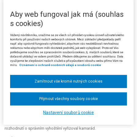
podle závazného stanoviska údajně sám v protokolu ze dne 29. 8. 2012
uvedl, že mu není známa žádná okolnost, která by mu bránila v návratu
Aby web fungoval jak má (souhlas
do Číny jako jeho domovského státu.
s cookies)
V odvolání proti rozhodnutí správního orgánu I. stupně a v jeho
doplněních žalobce namítl mimo jiné porušení zásady materiální pravdy
Vážený návštěvníku, snažíme se ze všech sil přinášet vysokou úroveň uživatelského
dle § 3 správního řádu a zásady individuálního posouzení věci dle § 2
komfortu při používání našich webových stránek. Mezi základní předpoklady patří
odst. 4 téhož zákona, neboť správní orgán I. stupně nevzal v úvahu
např. aby správně fungovalo vyhledávání, abychom vás neobtěžovali nevhodnou
reklamou nebo abychom měli dostatek podnětů, jak web vylepšovat. Proto od Vás
skutečnost, že mu v zemi původu hrozí nucená sterilizace v souvislosti s
potřebujeme souhlas se zpracováním souborů cookies, tj. malých souborů, které se
politikou jednoho dítěte (reálnost této hrozby doložil výzvou Kanceláře
dočasně ukládají ve vašem prohlížeči. Předem děkujeme za udělení souhlasu. Data
pro plánování porodnosti obce Hanxian, okres Mingxi, ze dne 15. 9.
využijeme ke zlepšování našich služeb a přizpůsobení obsahu webu přímo Vám na
míru.
Oznámení o ochraně osobních údajů a souborů cookie
2003, k podstoupení sterilizačního zákroku, a to nejpozději do 25. 9.
2003, návrhem nemocnice Sanming na sterilizaci žalobce, a dále
čestnými prohlášeními několika čínských státních občanů žijících v
Zamítnout vše kromě nutných cookies
České republice o poměrech v Číně). Správní orgán I. stupně podle
žalobce zvažoval pouze existenci překážek vycestování z území České
republiky, vůbec však nezohlednilo fakt, že výkon rozhodnutí o správním
Přijmout všechny soubory cookie
vyhoštění přinutí žalobce vycestovat do Číny. Dále žalobce upozornil, že
jeho odpověď při zajištění na otázku, zda respektoval předchozí
Nastavení souborů cookie
rozhodnutí o správním vyhoštění, byla mylně interpretována, rozhodnutí
respektoval, pobýval v Itálii a cestovní pas za něj v ČR v době platnosti
rozhodnutí o správním vyhoštění vyřizoval kamarád.