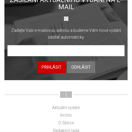
MAIL
Zadejte Vaši e-mailovou adresu a budeme Vám nové vydání
zasílat automaticky.
PŘIHLÁSIT
ODHLÁSIT
Aktuální vydání
Archiv
O Sbírce
Redakční rada