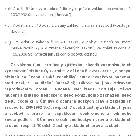
k čl. 3 a čl. 8 Úmluvy o ochraně lidských práv a základních svobod (č.
209/1992 Sb.; v textu jen „Úmluva“)
k čl. 7 odst. 2 a čl. 10 odst. 2 Listiny základních práv a svobod (v textu jen
„Listina“)
k § 179 odst. 2 zákona č. 326/1999 Sb., o pobytu cizinců na území
České republiky a o změně některých zákonů, ve znění zákona č.
165/2006 Sb. (v textu jen „zákon o pobytu cizinců“)
Za vážnou újmu pro účely zjišťování důvodů znemožňujících
vycestování cizince (§ 179 odst. 2 zákona č. 326/1999 Sb., o pobytu
cizinců na území České republiky) nutno považovat nucenou
sterilizaci, tj. mutilační (mrzačící) zákrok na jinak zdravém
reprodukčním orgánu. Nucená sterilizace porušuje zákaz
mučení a krutého, nelidského nebo ponižujícího zacházení nebo
trestu podle čl. 3 Úmluvy o ochraně lidských práv a základních
svobod (č. 209/1992 Sb.), resp. čl. 7 odst. 2 Listiny základních práv
a svobod, a právo na respektování soukromého a rodinného
života podle čl. 8 Úmluvy o ochraně lidských práv a základních
svobod, resp. čl. 10 odst. 2 Listiny základních práv a svobod.