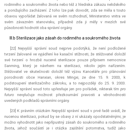
rodinného a soukromého života nebo též z hlediska zákazu nelidského
a ponižujícího zacházení. Z toho lze pak dovodit, zda se měla s touto
obavou vypořádat žalovaná ve svém rozhodnutí, Ministerstvo vnitra ve
svém závazném stanovisku, případně zda ji měly v mezích své
působnosti hodnotit oba správní orgány.
III.b Sterilizace jako zásah do rodinného a soukromého života
[22] Nejvyšší správní soud nejprve podotýká, že není podložené
tvrzení žalované ve vyjádření ke kasační stížnosti, že stěžovatel doložil
své tvrzení o hrozbě nucené sterilizace pouze přípisem nemocnice
Sanming, který je návrhem na sterilizaci, nikoliv jejím nařízením.
Stěžovatel ve skutečnosti doložil též výzvu Kanceláře pro plánování
porodnosti obce Hanxian, okres Mingxi, ze dne 15. 9. 2003, k
podstoupení sterilizačního zákroku, a to nejpozději do 25. 9. 2003.
Nejvyšší správní soud toto upřesňuje jen pro pořádek, nikterak tím
pro
futuro
nevylučuje možnost přezkoumání pravosti a věrohodnosti
uvedených podkladů správními orgány.
[23] K právním otázkám Nejvyšší správní soud v prvé řadě uvádí, že
nucenou sterilizaci, pokud by se obavy z ní ukázaly opodstatněnými, je
možno vyhodnotit jako nepřípustný zásah do soukromého a rodinného
života, jehož součástí je i otázka zajištění potomstva, tudíž jako