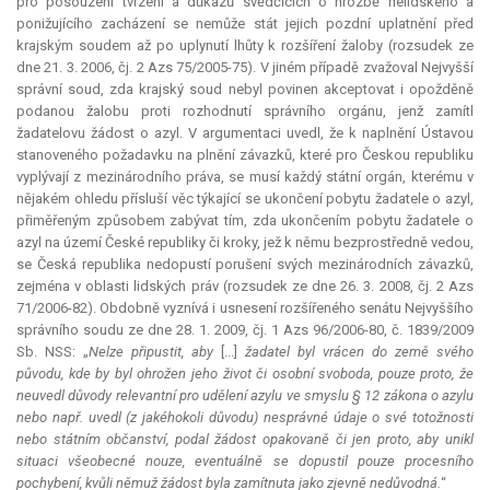
pro posouzení tvrzení a důkazů svědčících o hrozbě nelidského a
ponižujícího zacházení se nemůže stát jejich pozdní uplatnění před
krajským soudem až po uplynutí lhůty k rozšíření žaloby (rozsudek ze
dne 21. 3. 2006, čj. 2 Azs 75/2005-75). V jiném případě zvažoval Nejvyšší
správní soud, zda krajský soud nebyl povinen akceptovat i opožděně
podanou žalobu proti rozhodnutí správního orgánu, jenž zamítl
žadatelovu žádost o azyl. V argumentaci uvedl, že k naplnění Ústavou
stanoveného požadavku na plnění závazků, které pro Českou republiku
vyplývají z mezinárodního práva, se musí každý státní orgán, kterému v
nějakém ohledu přísluší věc týkající se ukončení pobytu žadatele o azyl,
přiměřeným způsobem zabývat tím, zda ukončením pobytu žadatele o
azyl na území České republiky či kroky, jež k němu bezprostředně vedou,
se Česká republika nedopustí porušení svých mezinárodních závazků,
zejména v oblasti lidských práv (rozsudek ze dne 26. 3. 2008, čj. 2 Azs
71/2006-82). Obdobně vyznívá i usnesení rozšířeného senátu Nejvyššího
správního soudu ze dne 28. 1. 2009, čj. 1 Azs 96/2006-80, č. 1839/2009
Sb. NSS: „
Nelze připustit, aby
[...]
žadatel byl vrácen do země svého
původu, kde by byl ohrožen jeho život či osobní svoboda, pouze proto, že
neuvedl důvody
relevantní
pro udělení azylu ve smyslu § 12 zákona o azylu
nebo např. uvedl (z jakéhokoli důvodu) nesprávné údaje o své totožnosti
nebo státním občanství, podal žádost opakovaně či jen proto, aby unikl
situaci všeobecné nouze, eventuálně se dopustil pouze procesního
pochybení, kvůli němuž žádost byla zamítnuta jako zjevně nedůvodná.
“