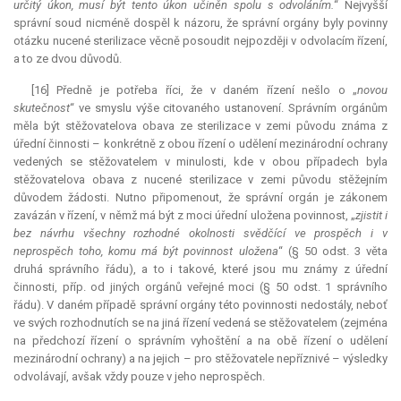
určitý úkon, musí být tento úkon učiněn spolu s odvoláním.
“ Nejvyšší
správní soud nicméně dospěl k názoru, že správní orgány byly povinny
otázku nucené sterilizace věcně posoudit nejpozději v odvolacím řízení,
a to ze dvou důvodů.
[16] Předně je potřeba říci, že v daném řízení nešlo o „
novou
skutečnost
“ ve smyslu výše citovaného ustanovení. Správním orgánům
měla být stěžovatelova obava ze sterilizace v zemi původu známa z
úřední činnosti – konkrétně z obou řízení o udělení mezinárodní ochrany
vedených se stěžovatelem v minulosti, kde v obou případech byla
stěžovatelova obava z nucené sterilizace v zemi původu stěžejním
důvodem žádosti. Nutno připomenout, že správní orgán je zákonem
zavázán v řízení, v němž má být z moci úřední uložena povinnost, „
zjistit i
bez návrhu všechny rozhodné okolnosti svědčící ve prospěch i v
neprospěch toho, komu má být povinnost uložena
“ (§ 50 odst. 3 věta
druhá správního řádu), a to i takové, které jsou mu známy z úřední
činnosti, příp. od jiných orgánů veřejné moci (§ 50 odst. 1 správního
řádu). V daném případě správní orgány této povinnosti nedostály, neboť
ve svých rozhodnutích se na jiná řízení vedená se stěžovatelem (zejména
na předchozí řízení o správním vyhoštění a na obě řízení o udělení
mezinárodní ochrany) a na jejich – pro stěžovatele nepříznivé – výsledky
odvolávají, avšak vždy pouze v jeho neprospěch.