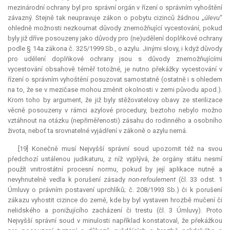
mezinárodní ochrany byl pro správní orgán v řízení o správním vyhoštění
závazný. Stejně tak neupravuje zákon o pobytu cizinců žádnou „
úlevu
“
ohledně možnosti nezkoumat důvody znemožňující vycestování, pokud
byly již dříve posouzeny jako důvody pro (ne)udělení doplňkové ochrany
podle § 14a zákona č. 325/1999 Sb., o azylu. Jinými slovy, i když důvody
pro udělení doplňkové ochrany jsou s důvody znemožňujícími
vycestování obsahově téměř totožné, je nutno překážky vycestování v
řízení o správním vyhoštění posuzovat samostatně (ostatně i s ohledem
na to, že se v mezičase mohou změnit okolnosti v zemi původu apod.).
Krom toho by argument, že již byly stěžovatelovy obavy ze sterilizace
věcně posouzeny v rámci azylové procedury, beztoho nebylo možno
vztáhnout na otázku (nepřiměřenosti) zásahu do rodinného a osobního
života, neboť ta srovnatelné vyjádření v zákoně o azylu nemá.
[19] Konečně musí Nejvyšší správní soud upozornit též na svou
předchozí ustálenou judikaturu, z níž vyplývá, že orgány státu nesmí
použít vnitrostátní procesní normu, pokud by její aplikace nutně a
nevyhnutelně vedla k porušení zásady
non
-refoulement
(čl. 33 odst. 1
Úmluvy o právním postavení uprchlíků; č. 208/1993 Sb.) či k porušení
zákazu vyhostit cizince do země, kde by byl vystaven hrozbě mučení či
nelidského a ponižujícího zacházení či trestu (čl. 3 Úmluvy). Proto
Nejvyšší správní soud v minulosti například konstatoval, že překážkou