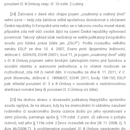
porušení čl. 8 Úmluvy, resp. čl. 10 odst. 2 Listiny.
[24] Žalovaná v dané věci chápe pojem „
soukromý a rodinný život
“
velmi úzce – tedy zda žalobce sdílel společnou domácnost s občanem
České republiky či Evropské unie nebo se o takovou osobu musel starat,
případně zda měl vůči osobě žijící na území České republiky vyživovací
povinnost. Takový výklad však neobstojí ve světle judikatury Evropského
soudu pro lidská práva (dále jen „ESLP“). Podle rozsudku velkého
senátu ESLP ze dne 10. 4. 2007,
Evans proti Spojenému království
,
stížnost č. 6339/05, ECHR 2007-I, bod 71, je pojem „
soukromý život
“ užitý
v čl. 8 Úmluvy pojmem velmi širokým zahrnujícím mimo jiné fyzickou a
sociální identitu a autonomii jednotlivce, a to včetně možnosti se
rozhodnout, zda mít či nemít děti. V rozsudku ze dne 8. 11. 2011,
V. C.
proti Slovensku
, stížnost č. 18968/07, ECHR 2011, body 138-155, ESLP
pak shledal porušení čl. 3 a 8 Úmluvy v souvislosti s nedobrovolnou
sterilizací romské ženy (k porušení čl. 3 Úmluvy viz dále).
[25] Na druhou stranu z dosavadní judikatury Nejvyššího správního
soudu vyplývá, že na situaci, kdy by ke znemožnění či vážnému narušení
rodinného či soukromého života cizince došlo po jeho vycestování v
zemi původu, pamatuje spíše § 179 odst. 2 písm. d) zákona o pobytu
cizinců, než jeho § 119a odst. 2 [srov. rozsudek ze dne 28. 11. 2008, čj. 5
Azs 46/2008-71, k problematice porušení čl. 8 Úmluvy navrácením do