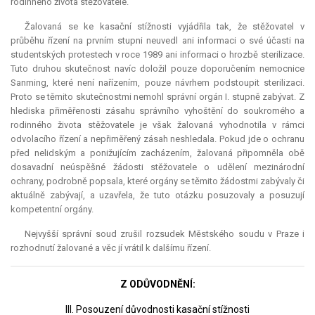
rodinného života stěžovatele.
Žalovaná se ke kasační stížnosti vyjádřila tak, že stěžovatel v
průběhu řízení na prvním stupni neuvedl ani informaci o své účasti na
studentských protestech v roce 1989 ani informaci o hrozbě sterilizace.
Tuto druhou skutečnost navíc doložil pouze doporučením nemocnice
Sanming, které není nařízením, pouze návrhem podstoupit sterilizaci.
Proto se těmito skutečnostmi nemohl správní orgán I. stupně zabývat. Z
hlediska přiměřenosti zásahu správního vyhoštění do soukromého a
rodinného života stěžovatele je však žalovaná vyhodnotila v rámci
odvolacího řízení a nepřiměřený zásah neshledala. Pokud jde o ochranu
před nelidským a ponižujícím zacházením, žalovaná připomněla obě
dosavadní neúspěšné žádosti stěžovatele o udělení mezinárodní
ochrany, podrobně popsala, které orgány se těmito žádostmi zabývaly či
aktuálně zabývají, a uzavřela, že tuto otázku posuzovaly a posuzují
kompetentní orgány.
Nejvyšší správní soud zrušil rozsudek Městského soudu v Praze i
rozhodnutí žalované a věc jí vrátil k dalšímu řízení.
Z ODŮVODNĚNÍ:
III. Posouzení důvodnosti kasační stížnosti