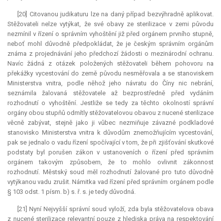
[20] Citovanou judikaturu lze na daný případ bezvýhradně aplikovat.
Stěžovateli nelze vytýkat, že své obavy ze sterilizace v zemi původu
nezmínil v řízení o správním vyhoštění již před orgánem prvního stupně,
neboť mohl důvodně předpokládat, že je českým správním orgánům
známa z projednávání jeho předchozí žádosti o mezinárodní ochranu.
Navíc žádná z otázek položených stěžovateli během pohovoru na
překážky vycestování do země původu nesměřovala a se stanoviskem
Ministerstva vnitra, podle něhož jeho návratu do Číny nic nebrání,
seznámila žalovaná stěžovatele až bezprostředně před vydáním
rozhodnutí o vyhoštění. Jestliže se tedy za těchto okolností správní
orgány obou stupňů odmítly stěžovatelovou obavou z nucené sterilizace
věcně zabývat, stejně jako ji vůbec nezmiňuje závazné podkladové
stanovisko Ministerstva vnitra k důvodům znemožňujícím vycestování,
pak se jednalo o vadu řízení spočívající v tom, že při zjišťování skutkové
podstaty byl porušen zákon v ustanoveních o řízení před správním
orgánem takovým způsobem, že to mohlo ovlivnit zákonnost
rozhodnutí. Městský soud měl rozhodnutí žalované pro tuto důvodně
vytýkanou vadu zrušit. Námitka vad řízení před správním orgánem podle
§ 103 odst. 1 písm. b) s. ř. s. je tedy důvodná.
[21] Nyní Nejvyšší správní soud vyloží, zda byla stěžovatelova obava
z nucené sterilizace
relevantní
pouze z hlediska práva na respektování