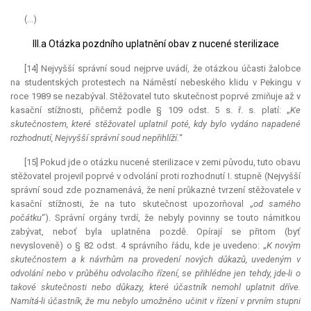
(...)
III.a Otázka pozdního uplatnění obav z nucené sterilizace
[14] Nejvyšší správní soud nejprve uvádí, že otázkou účasti žalobce
na studentských protestech na Náměstí nebeského klidu v Pekingu v
roce 1989 se nezabýval. Stěžovatel tuto skutečnost poprvé zmiňuje až v
kasační stížnosti, přičemž podle § 109 odst. 5 s. ř. s. platí: „
Ke
skutečnostem, které stěžovatel uplatnil poté, kdy bylo vydáno napadené
rozhodnutí, Nejvyšší správní soud nepřihlíží.
“
[15] Pokud jde o otázku nucené sterilizace v zemi původu, tuto obavu
stěžovatel projevil poprvé v odvolání proti rozhodnutí I. stupně (Nejvyšší
správní soud zde poznamenává, že není průkazné tvrzení stěžovatele v
kasační stížnosti, že na tuto skutečnost upozorňoval „
od samého
počátku
“). Správní orgány tvrdí, že nebyly povinny se touto námitkou
zabývat, neboť byla uplatněna pozdě. Opírají se přitom (byť
nevysloveně) o § 82 odst. 4 správního řádu, kde je uvedeno: „
K novým
skutečnostem a k návrhům na provedení nových důkazů, uvedeným v
odvolání nebo v průběhu odvolacího řízení, se přihlédne jen tehdy, jde-li o
takové skutečnosti nebo důkazy, které účastník nemohl uplatnit dříve.
Namítá-li účastník, že mu nebylo umožněno učinit v řízení v prvním stupni