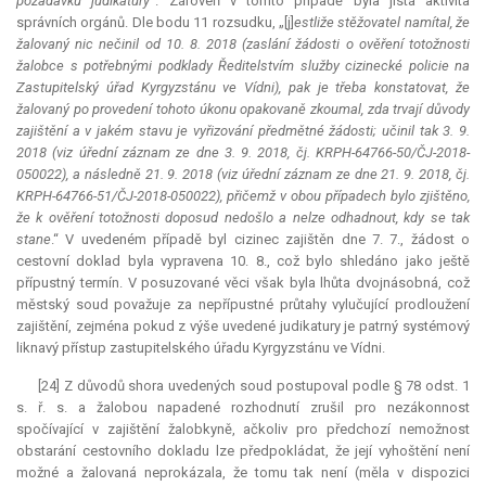
požadavků judikatury
“. Zároveň v tomto případě byla jistá aktivita
správních orgánů. Dle bodu 11 rozsudku, „[j]
estliže stěžovatel namítal, že
žalovaný nic nečinil od 10. 8. 2018 (zaslání žádosti o ověření totožnosti
žalobce s potřebnými podklady Ředitelstvím služby cizinecké policie na
Zastupitelský úřad Kyrgyzstánu ve Vídni), pak je třeba konstatovat, že
žalovaný po provedení tohoto úkonu opakovaně zkoumal, zda trvají důvody
zajištění a v jakém stavu je vyřizování předmětné žádosti; učinil tak 3. 9.
2018 (viz úřední záznam ze dne 3. 9. 2018, čj. KRPH-64766-50/ČJ-2018-
050022), a následně 21. 9. 2018 (viz úřední záznam ze dne 21. 9. 2018, čj.
KRPH-64766-51/ČJ-2018-050022), přičemž v obou případech bylo zjištěno,
že k ověření totožnosti doposud nedošlo a nelze odhadnout, kdy se tak
stane
.“ V uvedeném případě byl cizinec zajištěn dne 7. 7., žádost o
cestovní doklad byla vypravena 10. 8., což bylo shledáno jako ještě
přípustný termín. V posuzované věci však byla lhůta dvojnásobná, což
městský soud považuje za nepřípustné průtahy vylučující prodloužení
zajištění, zejména pokud z výše uvedené judikatury je patrný systémový
liknavý přístup zastupitelského úřadu Kyrgyzstánu ve Vídni.
[24] Z důvodů shora uvedených soud postupoval podle § 78 odst. 1
s. ř. s. a žalobou napadené rozhodnutí zrušil pro nezákonnost
spočívající v zajištění žalobkyně, ačkoliv pro předchozí nemožnost
obstarání cestovního dokladu lze předpokládat, že její vyhoštění není
možné a žalovaná neprokázala, že tomu tak není (měla v dispozici