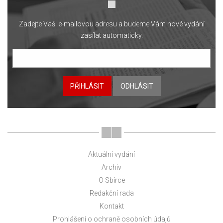
Zadejte Vaši e-mailovou adresu a budeme Vám nové vydání
zasílat automaticky.
PŘIHLÁSIT
ODHLÁSIT
Aktuální vydání
Archiv
O Sbírce
Redakční rada
Kontakt
Prohlášení o ochraně osobních údajů