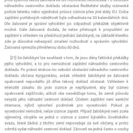
náhradního cestovního dokladu obstarává Ředitelství služby cizinecké
policie letenku nebo vyjednává průvoz cizince přes jiné státy EU. Doba
zajištění potřebných náležitostí byla odhadnuta na 30 kalendářních dnů.
Dle žalované je správní vyhoštění po odpadnutí překážek objektivně
možné. Dále žalovaná dodala, že nelze přistoupit k propuštění ze
zajištění s ohledem na předchozí jednání žalobkyně, na základě kterého
zde je důvodné nebezpečí zmaření rozhodnutí o správním vyhoštění.
Žalovaná vymezila přiměřenou dobu 60 dnů.
[21] Se žalobkyní lze souhlasit v tom, že jsou dány faktické překážky
jejího vyhoštění, a to pro nemožnost zajištění náhradního cestovního
dokladu. Po právní stránce nic nebrání obstarání náhradního cestovního
dokladu občana Kyrgyzstánu, avšak ohledně žalobkyně se žalované
opakovaně nepodařilo již dříve takový doklad obstarat. Vzhledem k
intenzitě zásahu do práv cizince je nepřípustné, aby byl cizinec
opakovaně zajišťován, ačkoli vše nasvědčuje tomu, že země původu
nevydá jeho náhradní cestovní doklad. Účelem zajištění není sankční
internace, nýbrž vytvoření podmínek pro vycestování. Pokud je
vycestování nemožné, nelze cizince zajistit. Případ žalobkyně není zcela
výjimečný, obvykle se jedná o cizince z území bývalého Sovětského
svazu, které žádná z těchto zemí nepovažuje za své občany, a proto
odmítá vydat náhradní cestovní doklad. Zároveň se jedná často o osoby