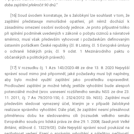
doba zajištění překročit 90 dnů
.“
[16] Soud úvodem konstatuje, že s žalobkyní lze souhlasit v tom, že
zajištění představuje mimořádné opatření, při němž dochází k
zásadnímu omezení osobní svobody jedince. Je proto přípustné toliko
při splnění podmínek uvedených v zákoně o pobytu cizinců a návratové
směrnici, musí však především vyhovovat i požadavkům definovaným
ústavním pořádkem České republiky (čl. 8 Listiny, čl. 5 Evropské úmluvy
o ochraně lidských práv, čl. 9 odst. 1 Mezinárodního paktu o
občanských a politických právech).
[17] V rozsudku čj. 1 Azs 143/2020-48 ze dne 13. 8. 2020 Nejvyšší
správní soud mimo jiné připomněl, jaké požadavky musí být naplněny,
aby bylo možné využití zajištění jako prostředku ospravedlnit.
Prodloužení zajištění je možné tehdy, jestliže vyhoštění bude alespoň
potenciálně možné (srov. usnesení rozšířeného senátu NSS ze dne 23.
11. 2011, čj. 7 As 79/2010-150, č. 2524/2012 Sb. NSS). Zajištění musí
především sledovat vymezený účel, kterým je v případě žalobkyně
realizace správního vyhoštění. Dále platí, že zajištění nesmí přesáhnout
přiměřenou dobu ke sledovanému cíli (rozsudek velkého senátu
Evropského soudu pro lidská práva ze dne 29. 1. 2008,
Saadi proti Velké
Británii
, stížnost č. 13229/03). Dále Nejvyšší správní soud poukázal na
nezbytnost vedení řízení o správním vyhoštění s náležitou pečlivostí.