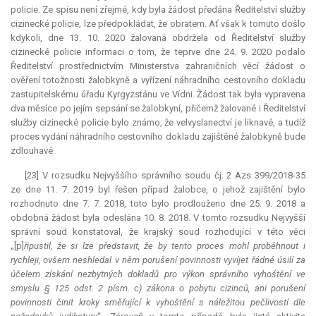
policie. Ze spisu není zřejmé, kdy byla žádost předána Ředitelství služby
cizinecké policie, lze předpokládat, že obratem. Ať však k tomuto došlo
kdykoli, dne 13. 10. 2020 žalovaná obdržela od Ředitelství služby
cizinecké policie informaci o tom, že teprve dne 24. 9. 2020 podalo
Ředitelství prostřednictvím Ministerstva zahraničních věcí žádost o
ověření totožnosti žalobkyně a vyřízení náhradního cestovního dokladu
zastupitelskému úřadu Kyrgyzstánu ve Vídni. Žádost tak byla vypravena
dva měsíce po jejím sepsání se žalobkyní, přičemž žalované i Ředitelství
služby cizinecké policie bylo známo, že velvyslanectví je liknavé, a tudíž
proces vydání náhradního cestovního dokladu zajištěné žalobkyně bude
zdlouhavé.
[23] V rozsudku Nejvyššího správního soudu čj. 2 Azs 399/2018-35
ze dne 11. 7. 2019 byl řešen případ žalobce, o jehož zajištění bylo
rozhodnuto dne 7. 7. 2018, toto bylo prodlouženo dne 25. 9. 2018 a
obdobná žádost byla odeslána 10. 8. 2018. V tomto rozsudku Nejvyšší
správní soud konstatoval, že krajský soud rozhodující v této věci
„[p]
řipustil, že si lze představit, že by tento proces mohl proběhnout i
rychleji, ovšem neshledal v něm porušení povinnosti vyvíjet řádné úsilí za
účelem získání nezbytných dokladů pro výkon správního vyhoštění ve
smyslu § 125 odst. 2 písm. c) zákona o pobytu cizinců, ani porušení
povinnosti činit kroky směřující k vyhoštění s náležitou pečlivostí dle