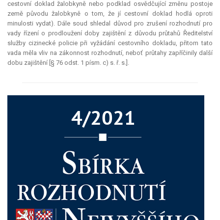
cestovní doklad žalobkyně nebo podklad osvědčující změnu postoje
země původu žalobkyně o tom, že jí cestovní doklad hodlá oproti
minulosti vydat). Dále soud shledal důvod pro zrušení rozhodnutí pro
vady řízení o prodloužení doby zajištění z důvodu průtahů Ředitelství
služby cizinecké policie při vyžádání cestovního dokladu, přitom tato
vada měla vliv na zákonnost rozhodnutí, neboť průtahy zapříčinily další
dobu zajištění [§ 76 odst. 1 písm. c) s. ř. s.].