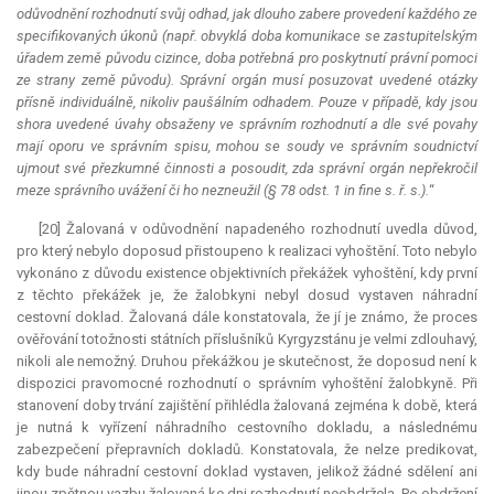
odůvodnění rozhodnutí svůj odhad, jak dlouho zabere provedení každého ze
specifikovaných úkonů (např. obvyklá doba komunikace se zastupitelským
úřadem země původu cizince, doba potřebná pro poskytnutí právní pomoci
ze strany země původu). Správní orgán musí posuzovat uvedené otázky
přísně individuálně, nikoliv paušálním odhadem. Pouze v případě, kdy jsou
shora uvedené úvahy obsaženy ve správním rozhodnutí a dle své povahy
mají oporu ve správním spisu, mohou se soudy ve správním soudnictví
ujmout své přezkumné činnosti a posoudit, zda správní orgán nepřekročil
meze správního uvážení či ho nezneužil (§ 78 odst. 1 in fine s. ř. s.).
“
[20] Žalovaná v odůvodnění napadeného rozhodnutí uvedla důvod,
pro který nebylo doposud přistoupeno k realizaci vyhoštění. Toto nebylo
vykonáno z důvodu existence objektivních překážek vyhoštění, kdy první
z těchto překážek je, že žalobkyni nebyl dosud vystaven náhradní
cestovní doklad. Žalovaná dále konstatovala, že jí je známo, že proces
ověřování totožnosti státních příslušníků Kyrgyzstánu je velmi zdlouhavý,
nikoli ale nemožný. Druhou překážkou je skutečnost, že doposud není k
dispozici pravomocné rozhodnutí o správním vyhoštění žalobkyně. Při
stanovení doby trvání zajištění přihlédla žalovaná zejména k době, která
je nutná k vyřízení náhradního cestovního dokladu, a následnému
zabezpečení přepravních dokladů. Konstatovala, že nelze predikovat,
kdy bude náhradní cestovní doklad vystaven, jelikož žádné sdělení ani
jinou zpětnou vazbu žalovaná ke dni rozhodnutí neobdržela. Po obdržení