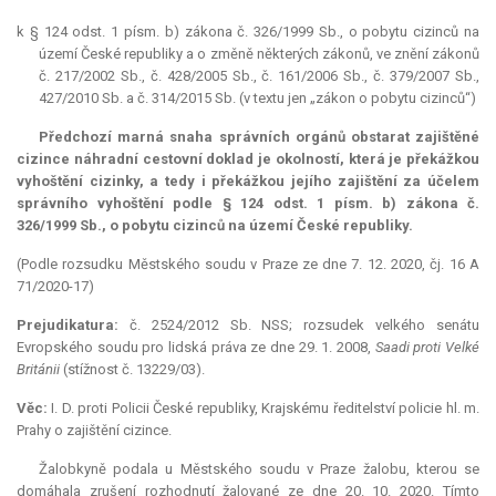
k § 124 odst. 1 písm. b) zákona č. 326/1999 Sb., o pobytu cizinců na
území České republiky a o změně některých zákonů, ve znění zákonů
č. 217/2002 Sb., č. 428/2005 Sb., č. 161/2006 Sb., č. 379/2007 Sb.,
427/2010 Sb. a č. 314/2015 Sb. (v textu jen „zákon o pobytu cizinců“)
Předchozí marná snaha správních orgánů obstarat zajištěné
cizince náhradní cestovní doklad je okolností, která je překážkou
vyhoštění cizinky, a tedy i překážkou jejího zajištění za účelem
správního vyhoštění podle § 124 odst. 1 písm. b) zákona č.
326/1999 Sb., o pobytu cizinců na území České republiky.
(Podle rozsudku Městského soudu v Praze ze dne 7. 12. 2020, čj. 16 A
71/2020-17)
Prejudikatura:
č. 2524/2012 Sb. NSS; rozsudek velkého senátu
Evropského soudu pro lidská práva ze dne 29. 1. 2008,
Saadi proti Velké
Británii
(stížnost č. 13229/03).
Věc:
I. D. proti Policii České republiky, Krajskému ředitelství policie hl. m.
Prahy o zajištění cizince.
Žalobkyně podala u Městského soudu v Praze žalobu, kterou se
domáhala zrušení rozhodnutí žalované ze dne 20. 10. 2020. Tímto