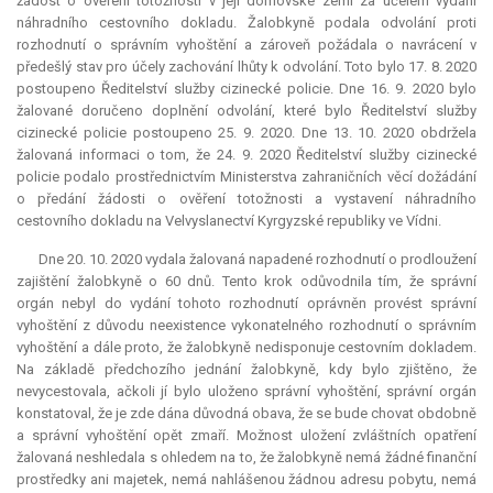
žádost o ověření totožnosti v její domovské zemi za účelem vydání
náhradního cestovního dokladu. Žalobkyně podala odvolání proti
rozhodnutí o správním vyhoštění a zároveň požádala o navrácení v
předešlý stav pro účely zachování lhůty k odvolání. Toto bylo 17. 8. 2020
postoupeno Ředitelství služby cizinecké policie. Dne 16. 9. 2020 bylo
žalované doručeno doplnění odvolání, které bylo Ředitelství služby
cizinecké policie postoupeno 25. 9. 2020. Dne 13. 10. 2020 obdržela
žalovaná informaci o tom, že 24. 9. 2020 Ředitelství služby cizinecké
policie podalo prostřednictvím Ministerstva zahraničních věcí dožádání
o předání žádosti o ověření totožnosti a vystavení náhradního
cestovního dokladu na Velvyslanectví Kyrgyzské republiky ve Vídni.
Dne 20. 10. 2020 vydala žalovaná napadené rozhodnutí o prodloužení
zajištění žalobkyně o 60 dnů. Tento krok odůvodnila tím, že správní
orgán nebyl do vydání tohoto rozhodnutí oprávněn provést správní
vyhoštění z důvodu neexistence vykonatelného rozhodnutí o správním
vyhoštění a dále proto, že žalobkyně nedisponuje cestovním dokladem.
Na základě předchozího jednání žalobkyně, kdy bylo zjištěno, že
nevycestovala, ačkoli jí bylo uloženo správní vyhoštění, správní orgán
konstatoval, že je zde dána důvodná obava, že se bude chovat obdobně
a správní vyhoštění opět zmaří. Možnost uložení zvláštních opatření
žalovaná neshledala s ohledem na to, že žalobkyně nemá žádné finanční
prostředky ani majetek, nemá nahlášenou žádnou adresu pobytu, nemá