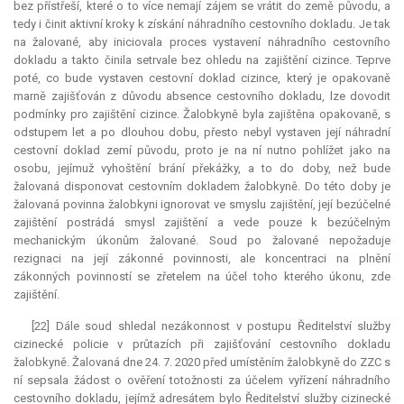
bez přístřeší, které o to více nemají zájem se vrátit do země původu, a
tedy i činit aktivní kroky k získání náhradního cestovního dokladu. Je tak
na žalované, aby iniciovala proces vystavení náhradního cestovního
dokladu a takto činila setrvale bez ohledu na zajištění cizince. Teprve
poté, co bude vystaven cestovní doklad cizince, který je opakovaně
marně zajišťován z důvodu absence cestovního dokladu, lze dovodit
podmínky pro zajištění cizince. Žalobkyně byla zajištěna opakovaně, s
odstupem let a po dlouhou dobu, přesto nebyl vystaven její náhradní
cestovní doklad zemí původu, proto je na ní nutno pohlížet jako na
osobu, jejímuž vyhoštění brání překážky, a to do doby, než bude
žalovaná disponovat cestovním dokladem žalobkyně. Do této doby je
žalovaná povinna žalobkyni ignorovat ve smyslu zajištění, její bezúčelné
zajištění postrádá smysl zajištění a vede pouze k bezúčelným
mechanickým úkonům žalované. Soud po žalované nepožaduje
rezignaci na její zákonné povinnosti, ale koncentraci na plnění
zákonných povinností se zřetelem na účel toho kterého úkonu, zde
zajištění.
[22] Dále soud shledal nezákonnost v postupu Ředitelství služby
cizinecké policie v průtazích při zajišťování cestovního dokladu
žalobkyně. Žalovaná dne 24. 7. 2020 před umístěním žalobkyně do ZZC s
ní sepsala žádost o ověření totožnosti za účelem vyřízení náhradního
cestovního dokladu, jejímž adresátem bylo Ředitelství služby cizinecké