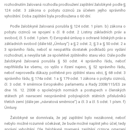
rozhodnutím žalovaná rozhodla prodloužení zajištění žalobkyně podle §
124 odst. 3 zákona o pobytu cizinců za účelem jejího správního
vyhoštění. Doba zajištění byla prodloužena o 60 dní.
Podle žalobkyně žalovaná porušila § 124 odst. 1 písm. b) zákona o
pobytu cizinců ve spojení s čl. 8 odst. 2 Listiny základních práv a
svobod, čl. 5 odst. 1 písm. f) Evropské úmluvy o ochraně lidských práv a
základních svobod (dále též „Úmluvy“) a § 2 odst. 2, § 3 a § 50 odst. 2 a
3 správního řádu, neboť si neopatřila dostatek podkladů pro vydání
rozhodnutí, a nevyšla tak ze spolehlivě zjištěného stavu věci. Dále podle
žalobkyně žalovaná porušila § 50 odst. 4 správního řádu, neboť
nepřihlédla ke všemu, co vyšlo v řízení najevo, § 52 správního řádu,
neboť neprovedla důkazy potřebné pro zjištění stavu věci, § 68 odst. 3
správního řádu, § 174a odst. 1 a § 179 odst. 1 zákona o pobytu cizinců,
čl. 3 odst. 9 směrnice Evropského parlamentu a Rady 2008/115/ES ze
dne 16. 12. 2008 o společných normách a postupech v členských
státech při navracení neoprávněně pobývajících státních příslušníků
třetích zemí (dále jen „návratová směrnice“) a čl. 3 a čl. 5 odst. 1 písm. f)
Úmluvy.
Žalobkyně se domnívala, že její zajištění bylo nezákonné, neboť
nebylo možné rozumně očekávat, že bude možné naplnit jeho účel, tedy
správní vyhoštění. Dle žalobkyně znamená zajištění cizince omezení