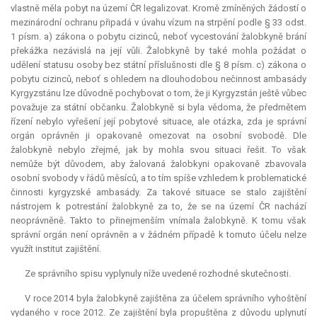
vlastně měla pobyt na území ČR legalizovat. Kromě zmíněných žádostí o
mezinárodní ochranu připadá v úvahu vízum na strpění podle § 33 odst.
1 písm. a) zákona o pobytu cizinců, neboť vycestování žalobkyně brání
překážka nezávislá na její vůli. Žalobkyně by také mohla požádat o
udělení statusu osoby bez státní příslušnosti dle § 8 písm. c) zákona o
pobytu cizinců, neboť s ohledem na dlouhodobou nečinnost ambasády
Kyrgyzstánu lze důvodně pochybovat o tom, že ji Kyrgyzstán ještě vůbec
považuje za státní občanku. Žalobkyně si byla vědoma, že předmětem
řízení nebylo vyřešení její pobytové situace, ale otázka, zda je správní
orgán oprávněn ji opakovaně omezovat na osobní svobodě. Dle
žalobkyně nebylo zřejmé, jak by mohla svou situaci řešit. To však
nemůže být důvodem, aby žalovaná žalobkyni opakovaně zbavovala
osobní svobody v řádů měsíců, a to tím spíše vzhledem k problematické
činnosti kyrgyzské ambasády. Za takové situace se stalo zajištění
nástrojem k potrestání žalobkyně za to, že se na území ČR nachází
neoprávněně. Takto to přinejmenším vnímala žalobkyně. K tomu však
správní orgán není oprávněn a v žádném případě k tomuto účelu nelze
využít institut zajištění.
Ze správního spisu vyplynuly níže uvedené rozhodné skutečnosti.
V roce 2014 byla žalobkyně zajištěna za účelem správního vyhoštění
vydaného v roce 2012. Ze zajištění byla propuštěna z důvodu uplynutí