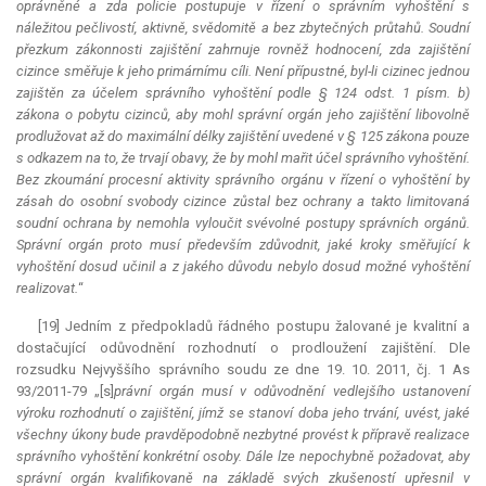
oprávněné a zda policie postupuje v řízení o správním vyhoštění s
náležitou pečlivostí, aktivně, svědomitě a bez zbytečných průtahů. Soudní
přezkum zákonnosti zajištění zahrnuje rovněž hodnocení, zda zajištění
cizince směřuje k jeho primárnímu cíli. Není přípustné, byl-li cizinec jednou
zajištěn za účelem správního vyhoštění podle § 124 odst. 1 písm. b)
zákona o pobytu cizinců, aby mohl správní orgán jeho zajištění libovolně
prodlužovat až do maximální délky zajištění uvedené v § 125 zákona pouze
s odkazem na to, že trvají obavy, že by mohl mařit účel správního vyhoštění.
Bez zkoumání procesní aktivity správního orgánu v řízení o vyhoštění by
zásah do osobní svobody cizince zůstal bez ochrany a takto limitovaná
soudní ochrana by nemohla vyloučit svévolné postupy správních orgánů.
Správní orgán proto musí především zdůvodnit, jaké kroky směřující k
vyhoštění dosud učinil a z jakého důvodu nebylo dosud možné vyhoštění
realizovat.
“
[19] Jedním z předpokladů řádného postupu žalované je kvalitní a
dostačující odůvodnění rozhodnutí o prodloužení zajištění. Dle
rozsudku Nejvyššího správního soudu ze dne 19. 10. 2011, čj. 1 As
93/2011-79 „[s]
právní orgán musí v odůvodnění vedlejšího ustanovení
výroku rozhodnutí o zajištění, jímž se stanoví doba jeho trvání, uvést, jaké
všechny úkony bude pravděpodobně nezbytné provést k přípravě realizace
správního vyhoštění konkrétní osoby. Dále lze nepochybně požadovat, aby
správní orgán kvalifikovaně na základě svých zkušeností upřesnil v