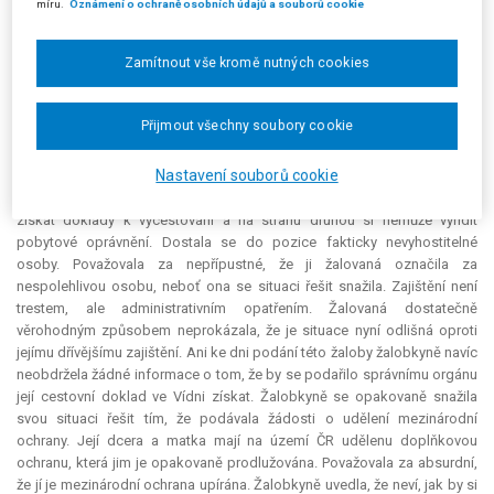
míru.
Oznámení o ochraně osobních údajů a souborů cookie
bylo správní vyhoštění již opakovaně ukládáno, avšak jelikož nemůže
vycestovat za účelem vyřízení dokladu, nezbylo jí než z ČR prozatím
Zamítnout vše kromě nutných cookies
nevycestovat. Žalobkyni bylo správní vyhoštění uloženo již v letech 2013
a 2015, v roce 2016 byla za účelem správního vyhoštění zajištěna, avšak
správní vyhoštění se realizovat nepodařilo, neboť správním orgánům se
Přijmout všechny soubory cookie
nepodařilo získat pro ni doklad totožnosti. Ambasáda Kyrgyzstánu v
tomto ohledu nespolupracuje. Žalobkyně se v roce 2016 obrátila na
Nastavení souborů cookie
Mezinárodní organizaci pro migraci, ani tak ale nebyla úspěšná.
Žalobkyně je tak v neřešitelné situaci, kdy nemá na jednu stranu možnost
získat doklady k vycestování a na stranu druhou si nemůže vyřídit
pobytové oprávnění. Dostala se do pozice fakticky nevyhostitelné
osoby. Považovala za nepřípustné, že ji žalovaná označila za
nespolehlivou osobu, neboť ona se situaci řešit snažila. Zajištění není
trestem, ale administrativním opatřením. Žalovaná dostatečně
věrohodným způsobem neprokázala, že je situace nyní odlišná oproti
jejímu dřívějšímu zajištění. Ani ke dni podání této žaloby žalobkyně navíc
neobdržela žádné informace o tom, že by se podařilo správnímu orgánu
její cestovní doklad ve Vídni získat. Žalobkyně se opakovaně snažila
svou situaci řešit tím, že podávala žádosti o udělení mezinárodní
ochrany. Její dcera a matka mají na území ČR udělenu doplňkovou
ochranu, která jim je opakovaně prodlužována. Považovala za
absurdní
,
že jí je mezinárodní ochrana upírána. Žalobkyně uvedla, že neví, jak by si