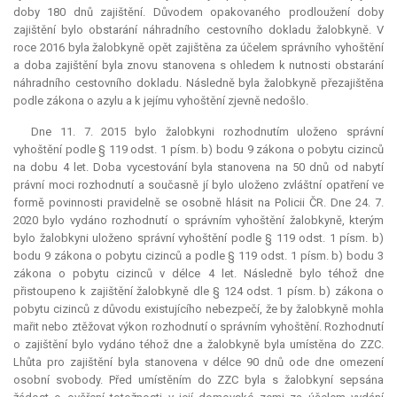
doby 180 dnů zajištění. Důvodem opakovaného prodloužení doby
zajištění bylo obstarání náhradního cestovního dokladu žalobkyně. V
roce 2016 byla žalobkyně opět zajištěna za účelem správního vyhoštění
a doba zajištění byla znovu stanovena s ohledem k nutnosti obstarání
náhradního cestovního dokladu. Následně byla žalobkyně přezajištěna
podle zákona o azylu a k jejímu vyhoštění zjevně nedošlo.
Dne 11. 7. 2015 bylo žalobkyni rozhodnutím uloženo správní
vyhoštění podle § 119 odst. 1 písm. b) bodu 9 zákona o pobytu cizinců
na dobu 4 let. Doba vycestování byla stanovena na 50 dnů od nabytí
právní moci rozhodnutí a současně jí bylo uloženo zvláštní opatření ve
formě povinnosti pravidelně se osobně hlásit na Policii ČR. Dne 24. 7.
2020 bylo vydáno rozhodnutí o správním vyhoštění žalobkyně, kterým
bylo žalobkyni uloženo správní vyhoštění podle § 119 odst. 1 písm. b)
bodu 9 zákona o pobytu cizinců a podle § 119 odst. 1 písm. b) bodu 3
zákona o pobytu cizinců v délce 4 let. Následně bylo téhož dne
přistoupeno k zajištění žalobkyně dle § 124 odst. 1 písm. b) zákona o
pobytu cizinců z důvodu existujícího nebezpečí, že by žalobkyně mohla
mařit nebo ztěžovat výkon rozhodnutí o správním vyhoštění. Rozhodnutí
o zajištění bylo vydáno téhož dne a žalobkyně byla umístěna do ZZC.
Lhůta pro zajištění byla stanovena v délce 90 dnů ode dne omezení
osobní svobody. Před umístěním do ZZC byla s žalobkyní sepsána