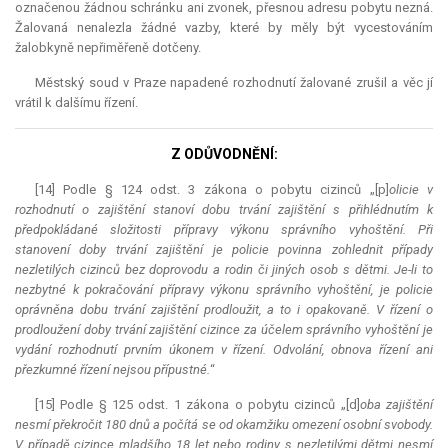
označenou žádnou schránku ani zvonek, přesnou adresu pobytu nezná.
Žalovaná nenalezla žádné vazby, které by měly být vycestováním
žalobkyně nepřiměřeně dotčeny.
Městský soud v Praze napadené rozhodnutí žalované zrušil a věc jí
vrátil k dalšímu řízení.
Z ODŮVODNĚNÍ:
[14] Podle § 124 odst. 3 zákona o pobytu cizinců „[p]
olicie v
rozhodnutí o zajištění stanoví dobu trvání zajištění s přihlédnutím k
předpokládané složitosti přípravy výkonu správního vyhoštění. Při
stanovení doby trvání zajištění je policie povinna zohlednit případy
nezletilých cizinců bez doprovodu a rodin či jiných osob s dětmi. Je-li to
nezbytné k pokračování přípravy výkonu správního vyhoštění, je policie
oprávněna dobu trvání zajištění prodloužit, a to i opakovaně. V řízení o
prodloužení doby trvání zajištění cizince za účelem správního vyhoštění je
vydání rozhodnutí prvním úkonem v řízení. Odvolání, obnova řízení ani
přezkumné řízení nejsou přípustné.
“
[15] Podle § 125 odst. 1 zákona o pobytu cizinců „[d]
oba zajištění
nesmí překročit 180 dnů a počítá se od okamžiku omezení osobní svobody.
V případě cizince mladšího 18 let nebo rodiny s nezletilými dětmi nesmí