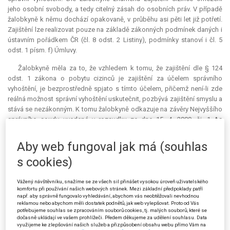
jeho osobní svobody, a tedy citelný zásah do osobních práv. V případě
žalobkyně k němu dochází opakovaně, v průběhu asi pěti let již potřetí.
Zajištění lze realizovat pouze na základě zákonných podmínek daných i
ústavním pořádkem ČR (čl. 8 odst. 2 Listiny), podmínky stanoví i čl. 5
odst. 1 písm. f) Úmluvy.
Žalobkyně měla za to, že vzhledem k tomu, že zajištění dle § 124
odst. 1 zákona o pobytu cizinců je zajištění za účelem správního
vyhoštění, je bezprostředně spjato s tímto účelem, přičemž není-li zde
reálná možnost správní vyhoštění uskutečnit, pozbývá zajištění smyslu a
stává se nezákonným. K tomu žalobkyně odkazuje na závěry Nejvyššího
správního soudu uvedené v rozsudku ze dne 15. 4. 2009, čj. 1 As
12/2009-61, č. 1850/2009 Sb. NSS, a v usnesení rozšířeného senátu ze
dne 23. 11. 2011, čj. 7 As 79/2010-150, č. 2524/2012 Sb. NSS. Dále
Aby web fungoval jak má (souhlas
žalobkyně odkázala na rozsudky téhož soudu ze dne 17. 12. 2015, čj. 5
s cookies)
Azs 236/2015-34, ze dne 25. 2. 2016, čj. 5 Azs 7/2016-22, a ze dne 20. 1.
2016, čj. 1 Azs 275/2015-27.
Vážený návštěvníku, snažíme se ze všech sil přinášet vysokou úroveň uživatelského
Dle žalobkyně existovaly důvodné pochybnosti o tom, zda bude
komfortu při používání našich webových stránek. Mezi základní předpoklady patří
např. aby správně fungovalo vyhledávání, abychom vás neobtěžovali nevhodnou
možné správní vyhoštění realizovat. Je státní příslušníci Kyrgyzstánu, od
reklamou nebo abychom měli dostatek podnětů, jak web vylepšovat. Proto od Vás
roku 2012 nedisponuje cestovním pasem. Ten se jí nepodařilo obstarat,
potřebujeme souhlas se zpracováním souborů cookies, tj. malých souborů, které se
dočasně ukládají ve vašem prohlížeči. Předem děkujeme za udělení souhlasu. Data
neboť v ČR nemá Kyrgyzstán zastupitelský úřad, a žalobkyně by tak byla
využijeme ke zlepšování našich služeb a přizpůsobení obsahu webu přímo Vám na
nucena vycestovat do jiných států EU. Je si vědoma skutečnosti, že jí