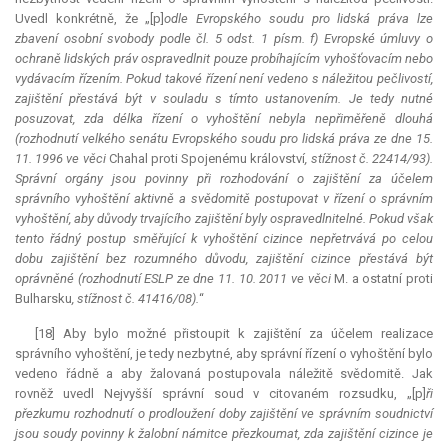
Uvedl konkrétně, že „[p]
odle Evropského soudu pro lidská práva lze
zbavení osobní svobody podle čl. 5 odst. 1 písm. f) Evropské úmluvy o
ochraně lidských práv ospravedlnit pouze probíhajícím vyhošťovacím nebo
vydávacím řízením. Pokud takové řízení není vedeno s náležitou pečlivostí,
zajištění přestává být v souladu s tímto ustanovením. Je tedy nutné
posuzovat, zda délka řízení o vyhoštění nebyla nepřiměřeně dlouhá
(rozhodnutí velkého senátu Evropského soudu pro lidská práva ze dne 15.
11. 1996 ve věci
Chahal proti Spojenému království
, stížnost č. 22414/93).
Správní orgány jsou povinny při rozhodování o zajištění za účelem
správního vyhoštění aktivně a svědomitě postupovat v řízení o správním
vyhoštění, aby důvody trvajícího zajištění byly ospravedlnitelné. Pokud však
tento řádný postup směřující k vyhoštění cizince nepřetrvává po celou
dobu zajištění bez rozumného důvodu, zajištění cizince přestává být
oprávněné (rozhodnutí ESLP ze dne 11. 10. 2011 ve věci
M. a ostatní proti
Bulharsku
, stížnost č. 41416/08).
“
[18] Aby bylo možné přistoupit k zajištění za účelem realizace
správního vyhoštění, je tedy nezbytné, aby správní řízení o vyhoštění bylo
vedeno řádně a aby žalovaná postupovala náležitě svědomitě. Jak
rovněž uvedl Nejvyšší správní soud v citovaném rozsudku, „[p]
ři
přezkumu rozhodnutí o prodloužení doby zajištění ve správním soudnictví
jsou soudy povinny k žalobní námitce přezkoumat, zda zajištění cizince je