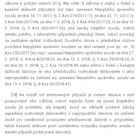
zákona o pobytu cizinců (či § 46a odst. 9 zákona o azylu) v řízení o
kasační stížnosti přípustné (viz např. usnesení Nejvyššího správního
soudu ze dne 16. 11. 2017, čj. 3 Azs 319/2017-15, ze dne 23. 11. 2017, čj.
3 Azs 303/2017-36, ze dne 7. 3. 2018, čj. 6 Azs 416/2017-25, či ze dne 13.
3. 2018, čj. 9 Azs 426/2017-26), jiné senáty zdejšího soudu, včetně
senátu pátého, v takovýchto případech přerušují řízení, neboť považují
za nezbytné vyčkat rozhodnutí Soudního dvora o předběžné otázce
položené Nejvyšším správním soudem ve věci vedené pod sp. zn. 10
Azs 252/2017 (viz např. usnesení Nejvyššího správního soudu ze dne 27.
2. 2018, čj. 8 Azs 8/2018-20, ze dne 12. 3. 2018, čj. 5 Azs 29/2018-20, či
ze dne 20. 3. 2018, čj. 2 Azs 19/2018-49, nebo přímo v řízení o kasační
stížnosti žalobce ve věci předchozího rozhodnutí stěžovatele o jeho
nepropuštění ze zařízení viz usnesení Nejvyššího správního soudu ze
dne 19. 3. 2018, čj. 8 Azs 26/2018-41).
[18] Na rozdíl od zmiňovaných případů je ovšem situace v nyní
posuzované věci odlišná, neboť nejenže řízení na úrovni krajského
soudu již proběhlo, ale krajský soud na základě podané žaloby
napadené rozhodnutí žalovaného o nepropuštění žalobce ze zařízení
zrušil pro nezákonné posouzení předčasnosti žádosti o propuštění,
takže kasační stížnost proti uvedenému rozsudku krajského soudu v
daném případě podal právě žalovaný.