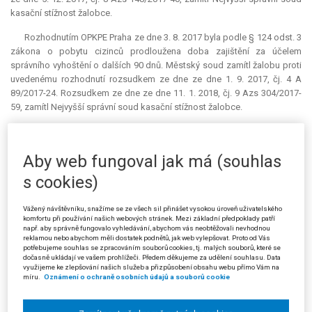
kasační stížnost žalobce.
Rozhodnutím OPKPE Praha ze dne 3. 8. 2017 byla podle § 124 odst. 3
zákona o pobytu cizinců prodloužena doba zajištění za účelem
správního vyhoštění o dalších 90 dnů. Městský soud zamítl žalobu proti
uvedenému rozhodnutí rozsudkem ze dne ze dne 1. 9. 2017, čj. 4 A
89/2017-24. Rozsudkem ze dne ze dne 11. 1. 2018, čj. 9 Azs 304/2017-
59, zamítl Nejvyšší správní soud kasační stížnost žalobce.
Rozhodnutím OPKPE Praha ze dne 4. 11. 2017 byla podle § 125 odst.
2 písm. c) zákona o pobytu cizinců prodloužena doba zajištění žalobce
Aby web fungoval jak má (souhlas
za účelem správního vyhoštění o dalších 90 dnů. I žaloba proti tomuto
rozhodnutí byla rozsudkem Městského soudu v Praze ze dne 28. 11.
s cookies)
2017, čj. 1 A 129/2017-25, zamítnuta, přičemž kasační stížnost žalobce
proti tomuto rozsudku městského soudu projednává Nejvyšší správní
Vážený návštěvníku, snažíme se ze všech sil přinášet vysokou úroveň uživatelského
soud pod sp. zn. 4 Azs 255/2017.
komfortu při používání našich webových stránek. Mezi základní předpoklady patří
např. aby správně fungovalo vyhledávání, abychom vás neobtěžovali nevhodnou
reklamou nebo abychom měli dostatek podnětů, jak web vylepšovat. Proto od Vás
Dne 21. 11. 2017 podal žalobce žádost o propuštění ze zařízení pro
potřebujeme souhlas se zpracováním souborů cookies, tj. malých souborů, které se
zajištění cizinců podle § 129a zákona o pobytu cizinců. Žalovaný
dočasně ukládají ve vašem prohlížeči. Předem děkujeme za udělení souhlasu. Data
žádosti nevyhověl, aniž by ji věcně projednal, neboť dospěl k závěru, že
využijeme ke zlepšování našich služeb a přizpůsobení obsahu webu přímo Vám na
míru.
Oznámení o ochraně osobních údajů a souborů cookie
žalobce žádost podal v době, kdy k tomu dle § 129a odst. 3 zákona o
pobytu cizinců nebyl ještě oprávněn, a rozhodl, že se žalobce
nepropouští. Proti tomuto rozhodnutí podal žalobce žalobu u Krajského