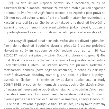
[19] Za této situace Nejvyšší správní soud neshledal, že by se
zastavení řízení o kasační stížnosti žalovaného mohlo jakkoli negativně
dotknout práv původně zajištěného cizince, a to zejména jeho práva na
účinnou soudní ochranu, neboť ani v případě meritorního rozhodnutí o
kasační stížnosti žalovaného by výrok takového rozhodnutí Nejvyššího
správního soudu nemohl postavení žalobce jakkoli zlepšit, pouze, v
případě vyhovění kasační stížnosti žalovaného, jeho postavení zhoršit.
[20] Nejvyšší správní soud neshledal v této věci ani důvod k přerušení
řízení do rozhodnutí Soudního dvora o předběžné otázce položené
Nejvyšším správním soudem ve věci vedené pod sp. zn. 10 Azs
252/2017, neboť ani případný závěr Soudního dvora o rozporu § 46a
odst. 9 zákona o azylu s článkem 9 směrnice Evropského parlamentu a
Rady 2013/33/EU, kterou se stanoví normy pro přijímání žadatelů o
mezinárodní ochranu (nová přijímací směrnice), z něhož by pak bylo
možné dovozovat obdobný rozpor § 172 odst. 6 zákona o pobytu
cizinců s článkem 15 směrnice Evropského parlamentu a Rady
2008/115/ES o společných normách a postupech v členských státech
při navracení neoprávněně pobývajících státních příslušníků třetích zemí
(návratová směrnice), by nemohl vést dle ustálené judikatury Soudního
dvora k přímé aplikaci článku 15 návratové směrnice, a tedy i k nepoužití
§ 172 odst. 6 zákona o pobytu cizinců za situace, kdy by takto přiznaný
horizontální přímý účinek směrnice působil v neprospěch žalobce.