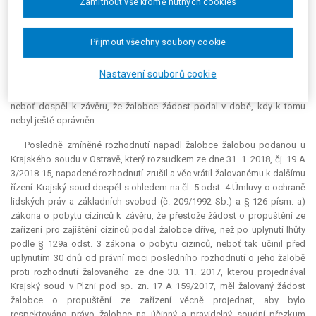
Zamítnout vše kromě nutných cookies
soudu v Plzni, který ji rozsudkem ze dne 4. 1. 2018, čj. 17 A 159/2017-21,
zamítl. Řízení o kasační stížnosti žalobce proti tomuto rozsudku
Krajského soudu v Plzni projednává Nejvyšší správní soud pod sp. zn. 8
Přijmout všechny soubory cookie
Azs 26/2018.
Nastavení souborů cookie
Dne 3. 1. 2018 podal žalobce opětovnou žádost o propuštění ze
zajištění, které žalovaný rovněž nevyhověl, aniž by ji věcně projednal,
neboť dospěl k závěru, že žalobce žádost podal v době, kdy k tomu
nebyl ještě oprávněn.
Posledně zmíněné rozhodnutí napadl žalobce žalobou podanou u
Krajského soudu v Ostravě, který rozsudkem ze dne 31. 1. 2018, čj. 19 A
3/2018-15, napadené rozhodnutí zrušil a věc vrátil žalovanému k dalšímu
řízení. Krajský soud dospěl s ohledem na čl. 5 odst. 4 Úmluvy o ochraně
lidských práv a základních svobod (č. 209/1992 Sb.) a § 126 písm. a)
zákona o pobytu cizinců k závěru, že přestože žádost o propuštění ze
zařízení pro zajištění cizinců podal žalobce dříve, než po uplynutí lhůty
podle § 129a odst. 3 zákona o pobytu cizinců, neboť tak učinil před
uplynutím 30 dnů od právní moci posledního rozhodnutí o jeho žalobě
proti rozhodnutí žalovaného ze dne 30. 11. 2017, kterou projednával
Krajský soud v Plzni pod sp. zn. 17 A 159/2017, měl žalovaný žádost
žalobce o propuštění ze zařízení věcně projednat, aby bylo
respektováno právo žalobce na účinný a pravidelný soudní přezkum