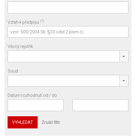
(?)
Vztah k předpisu
Věcný rejstřík
Soud
Datum rozhodnutí od / do
VYHLEDAT
Zrušit filtr