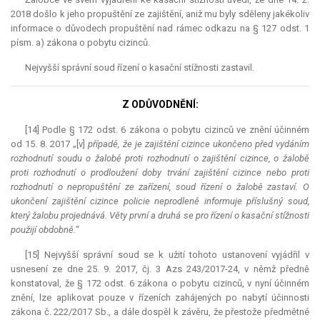
2018 došlo k jeho propuštění ze zajištění, aniž mu byly sděleny jakékoliv
informace o důvodech propuštění nad rámec odkazu na § 127 odst. 1
písm. a) zákona o pobytu cizinců.
Nejvyšší správní soud řízení o kasační stížnosti zastavil.
Z ODŮVODNĚNÍ:
[14] Podle § 172 odst. 6 zákona o pobytu cizinců ve znění účinném
od 15. 8. 2017 „[v]
případě, že je zajištění cizince ukončeno před vydáním
rozhodnutí soudu o žalobě proti rozhodnutí o zajištění cizince, o žalobě
proti rozhodnutí o prodloužení doby trvání zajištění cizince nebo proti
rozhodnutí o nepropuštění ze zařízení, soud řízení o žalobě zastaví. O
ukončení zajištění cizince policie neprodleně informuje příslušný soud,
který žalobu projednává. Věty první a druhá se pro řízení o kasační stížnosti
použijí obdobně.
“
[15] Nejvyšší správní soud se k užití tohoto ustanovení vyjádřil v
usnesení ze dne 25. 9. 2017, čj. 3 Azs 243/2017-24, v němž předně
konstatoval, že § 172 odst. 6 zákona o pobytu cizinců, v nyní účinném
znění, lze aplikovat pouze v řízeních zahájených po nabytí účinnosti
zákona č. 222/2017 Sb., a dále dospěl k závěru, že přestože předmětné