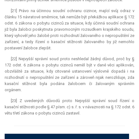
[21] Právo na účinnou soudní ochranu cizince, mající svůj odraz v
článku 15 návratové směrnice, tak nemůže být překážkou aplikace § 172
odst. 6 zákona o pobytu cizinců za situace, kdy účinná soudní ochrana
již byla žalobci poskytnuta pravomocným rozsudkem krajského soudu,
který vyhověl jeho žalobě proti rozhodnutí žalovaného o nepropuštění ze
zařízení, a tedy řízení o kasační stížnosti žalovaného by již nemohlo
postavení žalobce zlepšit.
[22] Nejvyšší správní soud proto neshledal žádný důvod, proč by §
172 odst. 6 zákona o pobytu cizinců neměl být v dané věci aplikován,
obzvláště za situace, kdy citované ustanovení výslovně dopadá i na
rozhodnutí o nepropuštění ze zařízení a zároveň nijak nerozlišuje, zda
kasační stížnost byla podána žalobcem či žalovaným správním
orgánem.
[23] Z uvedených důvodů proto Nejvyšší správní soud řízení o
kasační stížnosti podle § 47 písm. c) s. ř. s. v návaznosti na § 172 odst. 6
větu třetí zákona o pobytu cizinců zastavil.