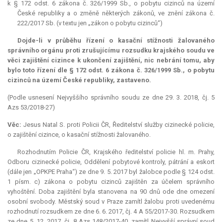
k § 172 odst. 6 zákona č. 326/1999 Sb., o pobytu cizinců na území
České republiky a o změně některých zákonů, ve znění zákona č.
222/2017 Sb. (v textu jen „zákon o pobytu cizinců“)
Dojde-li v průběhu řízení o kasační stížnosti žalovaného
správního orgánu proti zrušujícímu rozsudku krajského soudu ve
věci zajištění cizince k ukončení zajištění, nic nebrání tomu, aby
bylo toto řízení dle § 172 odst. 6 zákona č. 326/1999 Sb., o pobytu
cizinců na území České republiky, zastaveno.
(Podle usnesení Nejvyššího správního soudu ze dne 29. 3. 2018, čj. 5
Azs 53/2018-27)
Věc:
Jesus Natal S. proti Policii ČR, Ředitelství služby cizinecké policie,
o zajištění cizince, o kasační stížnosti žalovaného.
Rozhodnutím Policie ČR, Krajského ředitelství policie hl. m. Prahy,
Odboru cizinecké policie, Oddělení pobytové kontroly, pátrání a eskort
(dále jen „OPKPE Praha“) ze dne 9. 5. 2017 byl žalobce podle § 124 odst.
1 písm. c) zákona o pobytu cizinců zajištěn za účelem správního
vyhoštění. Doba zajištění byla stanovena na 90 dnů ode dne omezení
osobní svobody. Městský soud v Praze zamítl žalobu proti uvedenému
rozhodnutí rozsudkem ze dne 6. 6. 2017, čj. 4 A 55/2017-30. Rozsudkem
ze dne 5. 12. 2017, čj. 8 Azs 148/2017-40, zamítl Nejvyšší správní soud