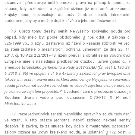
ustanovení představuje určité omezení práva na přístup k soudu, za
situace, kdy rozhodnutí o zajištění cizince již meritorně přezkoumal
krajský soud, nezasahuje do práv žalobce natolik intenzivním
způsobem, aby bylo možné dojít k závěru o jeho protiústavnosti.
[16] Oproti tomu desátý senát Nejvyššího správního soudu pro
případ, kdy mělo být podle obdobného § 46a odst. 9 zákona č.
325/1999 Sb., o azylu, zastaveno až řízení o kasační stížnosti ve věci
zajištění žadatele o mezinárodní ochranu, usnesením ze dne 23. 11.
2017, čj. 10 Azs 252/2017-43, řízení přerušil a obrátil se na Soudní dvůr
Evropské unie s následující předběžnou otázkou: „
Brání výklad čl. 9
směrnice Evropského parlamentu a Rady 2013/33/EU (Úř. věst. L 180, 29.
6. 2013, s. 96) ve spojení s čl. 6 a 47 Listiny základních práv Evropské unie
takové vnitrostátní právní úpravě, která znemožňuje Nejvyššímu správnímu
soudu přezkoumat soudní rozhodnutí ve věcech zajištění cizince poté, co
je cizinec ze zajištění propuštěn?
“ Uvedené řízení o předběžné otázce je
Soudním dvorem vedeno pod označením C-704/17,
D. H. proti
Ministerstvu vnitra
.
[17] Praxe jednotlivých senátů Nejvyššího správního soudu tedy není
ve vztahu k této otázce jednotná, neboť zatímco některé senáty
dospívají k závěru, že za situace, kdy došlo k meritornímu posouzení
žaloby cizince na úrovni krajského soudu, je uplatnění § 172 odst. 6