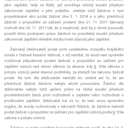
jeho zajištění, tedy ve lhůtě, jež umožňuje účinný soudní přezkum
zákonnosti zajištění v jeho průběhu. Jestliže totiž žalobce v nyní
projednávané věci podal žádost dne 3. 1. 2018 a o jeho předchozí
žádosti o propuštění ze zařízení podané dne 21. 11. 2017 žalovaný
rozhodl dne 30. 11. 2017 tak, že jí nevyhověl, aniž by ji věcně posoudil,
porušil tímto postupem právo žalobce na pravidelný soudní přezkum
zákonnosti zajištění ohledně otázky trvání důvodů jeho zajištění.
Žalovaný (stěžovatel) podal proti uvedenému rozsudku Krajského
soudu v Ostravě kasační stížnost, v níž namítal, že soud není oprávněn
rozšiřovat přípustnost podání žádosti o propuštění ze zařízení pro
zajištění cizinců nad rámec zákona za situace, kdy § 129a zákona o
pobytu cizinců jasně stanoví podmínky, za kterých lze takovou žádost
podat. Na tom dle stěžovatele nemůže nic změnit ani to, že ani
předchozí žádost žalobce nebyla věcně posouzena. Žalobci dle
stěžovatele nebylo totiž upřeno právo na řádný soudní přezkum
prostřednictvím žalob proti rozhodnutí o zajištění nebo rozhodnutí o
prodloužení zajištění. Stěžovatel má za to, že není vinou správního
orgánu, že soudy rozhodovaly v takových lhůtách, že žalobce nemohl
podat žádost o propuštění ze zařízení pro zajištění cizinců podle § 129a
zákona o pobytu cizinců.
Žalobce ve svém vyjádření ke kasační stížnosti uvedl, že dne 14. 2.