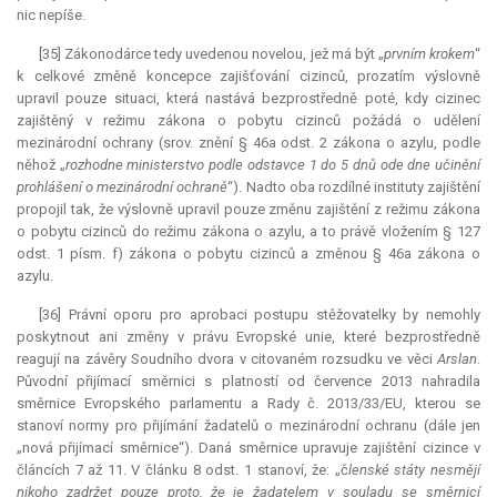
nic nepíše.
[35] Zákonodárce tedy uvedenou novelou, jež má být „
prvním krokem
“
k celkové změně koncepce zajišťování cizinců, prozatím výslovně
upravil pouze situaci, která nastává bezprostředně poté, kdy cizinec
zajištěný v režimu zákona o pobytu cizinců požádá o udělení
mezinárodní ochrany (srov. znění § 46a odst. 2 zákona o azylu, podle
něhož „
rozhodne ministerstvo podle odstavce 1 do 5 dnů ode dne učinění
prohlášení o mezinárodní ochraně
“). Nadto oba rozdílné instituty zajištění
propojil tak, že výslovně upravil pouze změnu zajištění z režimu zákona
o pobytu cizinců do režimu zákona o azylu, a to právě vložením § 127
odst. 1 písm. f) zákona o pobytu cizinců a změnou § 46a zákona o
azylu.
[36] Právní oporu pro aprobaci postupu stěžovatelky by nemohly
poskytnout ani změny v právu Evropské unie, které bezprostředně
reagují na závěry Soudního dvora v citovaném rozsudku ve věci
Arslan
.
Původní přijímací směrnici s platností od července 2013 nahradila
směrnice Evropského parlamentu a Rady č. 2013/33/EU, kterou se
stanoví normy pro přijímání žadatelů o mezinárodní ochranu (dále jen
„nová přijímací směrnice“). Daná směrnice upravuje zajištění cizince v
článcích 7 až 11. V článku 8 odst. 1 stanoví, že: „č
lenské státy nesmějí
nikoho zadržet pouze proto, že je žadatelem v souladu se směrnicí