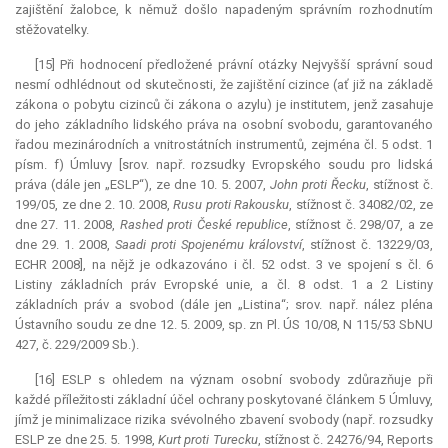
zajištění žalobce, k němuž došlo napadeným správním rozhodnutím
stěžovatelky.
[15] Při hodnocení předložené právní otázky Nejvyšší správní soud
nesmí odhlédnout od skutečnosti, že zajištění cizince (ať již na základě
zákona o pobytu cizinců či zákona o azylu) je institutem, jenž zasahuje
do jeho základního lidského práva na osobní svobodu, garantovaného
řadou mezinárodních a vnitrostátních instrumentů, zejména čl. 5 odst. 1
písm. f) Úmluvy [srov. např. rozsudky Evropského soudu pro lidská
práva (dále jen „ESLP“), ze dne 10. 5. 2007,
John proti Řecku
, stížnost č.
199/05, ze dne 2. 10. 2008,
Rusu proti Rakousku
, stížnost č. 34082/02, ze
dne 27. 11. 2008,
Rashed proti České republice
, stížnost č. 298/07, a ze
dne 29. 1. 2008,
Saadi proti Spojenému království
, stížnost č. 13229/03,
ECHR 2008], na nějž je odkazováno i čl. 52 odst. 3 ve spojení s čl. 6
Listiny základních práv Evropské unie, a čl. 8 odst. 1 a 2 Listiny
základních práv a svobod (dále jen „Listina“; srov. např. nález pléna
Ústavního soudu ze dne 12. 5. 2009, sp. zn Pl. ÚS 10/08, N 115/53 SbNU
427, č. 229/2009 Sb.).
[16] ESLP s ohledem na význam osobní svobody zdůrazňuje při
každé příležitosti základní účel ochrany poskytované článkem 5 Úmluvy,
jímž je minimalizace rizika svévolného zbavení svobody (např. rozsudky
ESLP ze dne 25. 5. 1998,
Kurt proti Turecku
, stížnost č. 24276/94, Reports