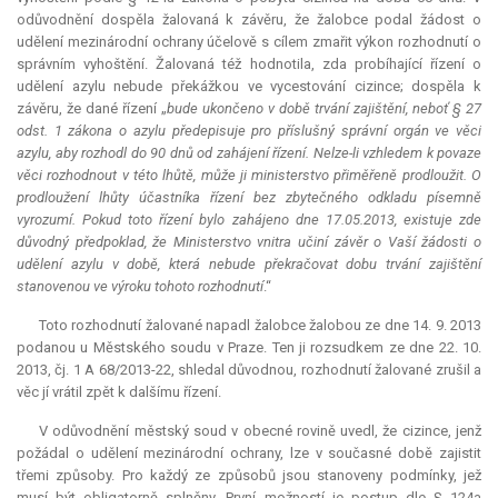
odůvodnění dospěla žalovaná k závěru, že žalobce podal žádost o
udělení mezinárodní ochrany účelově s cílem zmařit výkon rozhodnutí o
správním vyhoštění. Žalovaná též hodnotila, zda probíhající řízení o
udělení azylu nebude překážkou ve vycestování cizince; dospěla k
závěru, že dané řízení „
bude ukončeno v době trvání zajištění, neboť § 27
odst. 1 zákona o azylu předepisuje pro příslušný správní orgán ve věci
azylu, aby rozhodl do 90 dnů od zahájení řízení. Nelze-li vzhledem k povaze
věci rozhodnout v této lhůtě, může ji ministerstvo přiměřeně prodloužit. O
prodloužení lhůty účastníka řízení bez zbytečného odkladu písemně
vyrozumí. Pokud toto řízení bylo zahájeno dne 17.05.2013, existuje zde
důvodný předpoklad, že Ministerstvo vnitra učiní závěr o Vaší žádosti o
udělení azylu v době, která nebude překračovat dobu trvání zajištění
stanovenou ve výroku tohoto rozhodnutí
.“
Toto rozhodnutí žalované napadl žalobce žalobou ze dne 14. 9. 2013
podanou u Městského soudu v Praze. Ten ji rozsudkem ze dne 22. 10.
2013, čj. 1 A 68/2013-22, shledal důvodnou, rozhodnutí žalované zrušil a
věc jí vrátil zpět k dalšímu řízení.
V odůvodnění městský soud v obecné rovině uvedl, že cizince, jenž
požádal o udělení mezinárodní ochrany, lze v současné době zajistit
třemi způsoby. Pro každý ze způsobů jsou stanoveny podmínky, jež
musí být obligatorně splněny. První možností je postup dle § 124a