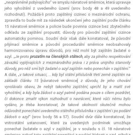
„
neoprávněně pobývajícího
“ ve smyslu návratové směrnice, která upravuje
jeho vyhoštění z uvedeného území (srov. body 48 a 49 uvedeného
rozhodnutí). Požádá-li proto zajištěný cizinec o mezinárodní ochranu,
zpravidla to bude mít za následek ukončení jeho zajištění podle článku
15 návratové směrnice a policie bude povinna cizince bez zbytečného
odkladu ze zajištění propustit; důvody pro původní zajištění cizince
automaticky pominou. Soudní dvůr však dále konstatoval, že původní
přijímací směrnice a původní procedurální směrnice neobsahovaly
harmonizovanou úpravu důvodů, pro něž mohl být zajištěn žadatel o
azyl. „
Je proto
prozatím na členských státech
, aby za plného respektování
závazků vyplývajících z mezinárodního práva i z práva unijního stanovily
důvody, pro něž smí být žadatel o azyl zajištěn nebo ponechán v zajištění.
“
A dále, „v
takové situaci,
...
kdy byl státní příslušník třetí země zajištěn na
základě článku 15
[návratové směrnice]
z důvodu, že jeho chování
vyvolávalo obavu, že nebýt takového zajištění, uprchl by a mařil své
vyhoštění, a kdy byla žádost o azyl patrně podána pouze s cílem pozdržet,
či dokonce zmařit výkon rozhodnutí o navrácení, které vůči němu bylo
vydáno, je třeba konstatovat, že takové okolnosti skutečně mohou
odůvodnit ponechání uvedeného státního příslušníka v zajištění i po podání
žádosti o azyl
“ (srov. body 56 a 57). Soudní dvůr dále konstatoval, že
vnitrostátní ustanovení, které za uvedených podmínek umožňuje
ponechat žadatele o azyl v zajištění, je v souladu s čl. 18 návratové
směrnice, neboť toto zajištění nevyplývá z podání žádosti o azyl, nýbrž z