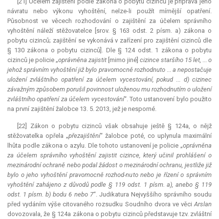
[21] Účelem zajištění podle zákona o pobytu cizinců je příprava jeho
návratu nebo výkonu vyhoštění, nelze-li použít mírnější opatření.
Působnost ve věcech rozhodování o zajištění za účelem správního
vyhoštění náleží stěžovatelce [srov. § 163 odst. 2 písm. a) zákona o
pobytu cizinců; zajištění se vykonává v zařízení pro zajištění cizinců dle
§ 130 zákona o pobytu cizinců]. Dle § 124 odst. 1 zákona o pobytu
cizinců je policie „
oprávněna zajistit
[mimo jiné]
cizince staršího 15 let,
...
o
jehož správním vyhoštění již bylo pravomocně rozhodnuto
...
a nepostačuje
uložení zvláštního opatření za účelem vycestování, pokud
...
d) cizinec
závažným způsobem porušil povinnost uloženou mu rozhodnutím o uložení
zvláštního opatření za účelem vycestování
“. Toto ustanovení bylo použito
na první zajištění žalobce 13. 5. 2013, jež je nesporné.
[22] Zákon o pobytu cizinců však obsahuje ještě § 124a, o nějž
stěžovatelka opřela „
přezajištění
“ žalobce poté, co uplynula maximální
lhůta podle zákona o azylu. Dle tohoto ustanovení je policie „
oprávněna
za účelem správního vyhoštění zajistit cizince, který učinil prohlášení o
mezinárodní ochraně nebo podal žádost o mezinárodní ochranu, jestliže již
bylo o jeho vyhoštění pravomocně rozhod-nuto nebo je řízení o správním
vyhoštění zahájeno z důvodů podle § 119 odst. 1 písm. a), anebo § 119
odst. 1 písm. b) bodu 6 nebo 7
“.
Judikatura
Nejvyššího správního soudu
před vydáním výše citovaného rozsudku Soudního dvora ve věci
Arslan
dovozovala, že § 124a zákona o pobytu cizinců představuje tzv. zvláštní