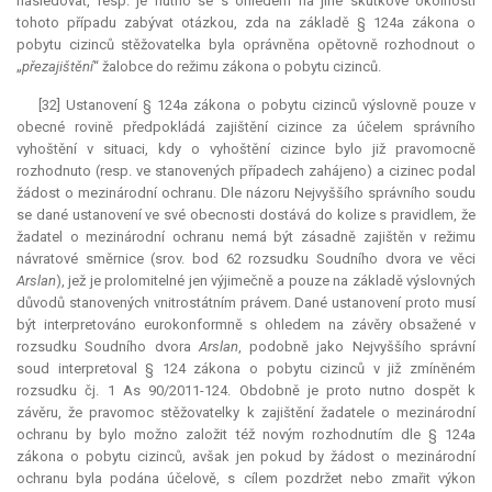
následovat, resp. je nutno se s ohledem na jiné skutkové okolnosti
tohoto případu zabývat otázkou, zda na základě § 124a zákona o
pobytu cizinců stěžovatelka byla oprávněna opětovně rozhodnout o
„
přezajištění
“ žalobce do režimu zákona o pobytu cizinců.
[32] Ustanovení § 124a zákona o pobytu cizinců výslovně pouze v
obecné rovině předpokládá zajištění cizince za účelem správního
vyhoštění v situaci, kdy o vyhoštění cizince bylo již pravomocně
rozhodnuto (resp. ve stanovených případech zahájeno) a cizinec podal
žádost o mezinárodní ochranu. Dle názoru Nejvyššího správního soudu
se dané ustanovení ve své obecnosti dostává do
kolize
s pravidlem, že
žadatel o mezinárodní ochranu nemá být zásadně zajištěn v režimu
návratové směrnice (srov. bod 62 rozsudku Soudního dvora ve věci
Arslan
), jež je prolomitelné jen výjimečně a pouze na základě výslovných
důvodů stanovených vnitrostátním právem. Dané ustanovení proto musí
být interpretováno eurokonformně s ohledem na závěry obsažené v
rozsudku Soudního dvora
Arslan
, podobně jako Nejvyššího správní
soud interpretoval § 124 zákona o pobytu cizinců v již zmíněném
rozsudku čj. 1 As 90/2011-124. Obdobně je proto nutno dospět k
závěru, že pravomoc stěžovatelky k zajištění žadatele o mezinárodní
ochranu by bylo možno založit též novým rozhodnutím dle § 124a
zákona o pobytu cizinců, avšak jen pokud by žádost o mezinárodní
ochranu byla podána účelově, s cílem pozdržet nebo zmařit výkon