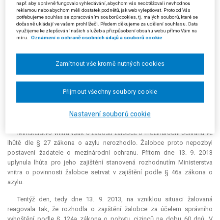
zákona o pobytu cizinců a stanovila dobu zajištění na 90 dnů ode dne
např. aby správně fungovalo vyhledávání, abychom vás neobtěžovali nevhodnou
reklamou nebo abychom měli dostatek podnětů, jak web vylepšovat. Proto od Vás
omezení osobní svobody.
potřebujeme souhlas se zpracováním souborů cookies, tj. malých souborů, které se
dočasně ukládají ve vašem prohlížeči. Předem děkujeme za udělení souhlasu. Data
Tři dny nato, dne 13. 5. 2013, učinil žalobce prohlášení o mezinárodní
využijeme ke zlepšování našich služeb a přizpůsobení obsahu webu přímo Vám na
míru.
Oznámení o ochraně osobních údajů a souborů cookie
ochraně. Následně vydalo Ministerstvo vnitra, odbor azylové a migrační
politiky rozhodnutí o povinnosti žalobce setrvat v zajištění pro zařízení
cizinců podle § 46a odst. 1 písm. c) a § 46a odst. 2 zákona o azylu až
Zamítnout vše kromě nutných cookies
do vycestování, maximálně však do 13. 9. 2013.
S ohledem na rozhodnutí Ministerstva vnitra rozhodla žalovaná
Přijmout všechny soubory cookie
přípisem ze dne 17. 5. 2013 o ukončení zajištění žalobce za účelem
správního vyhoštění dle § 127 odst. 1 písm. f) zákona o pobytu cizinců,
Nastavení souborů cookie
které bylo vykonáváno na základě rozhodnutí ze dne 10. 5. 2013.
Ministerstvo vnitra však o žádosti žalobce o mezinárodní ochranu ve
lhůtě dle § 27 zákona o azylu nerozhodlo. Žalobce proto nepozbyl
postavení žadatele o mezinárodní ochranu. Přitom dne 13. 9. 2013
uplynula lhůta pro jeho zajištění stanovená rozhodnutím Ministerstva
vnitra o povinnosti žalobce setrvat v zajištění podle § 46a zákona o
azylu.
Tentýž den, tedy dne 13. 9. 2013, na vzniklou situaci žalovaná
reagovala tak, že rozhodla o zajištění žalobce za účelem správního
vyhoštění podle § 124a zákona o pobytu cizinců na dobu 60 dnů. V