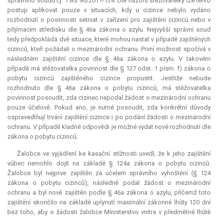
správního soudu čj. 1 As 90/2011-124. Dle názoru stěžovatelky lze tento
postup aplikovat pouze v situacích, kdy u cizince nebylo vydáno
rozhodnutí o povinnosti setrvat v zařízení pro zajištění cizinců nebo v
přijímacím středisku dle § 46a zákona o azylu. Nejvyšší správní soud
tedy předpokládá dvě situace, které mohou nastat v případě zajištěných
cizinců, kteří požádali o mezinárodní ochranu. První možnost spočívá v
následném zajištění cizince dle § 46a zákona o azylu. V takovém
případě má stěžovatelka povinnost dle § 127 odst. 1 písm. f) zákona o
pobytu cizinců zajištěného cizince propustit. Jestliže nebude
rozhodnuto dle § 46a zákona o pobytu cizinců, má stěžovatelka
povinnost posoudit, zda cizinec nepodal žádost o mezinárodní ochranu
pouze účelově. Pokud ano, je nutné posoudit, zda konkrétní důvody
ospravedlňují trvání zajištění cizince i po podání žádosti o mezinárodní
ochranu. V případě kladné odpovědi je možné vydat nové rozhodnutí dle
zákona o pobytu cizinců.
Žalobce ve vyjádření ke kasační stížnosti uvedl, že k jeho zajištění
vůbec nemohlo dojít na základě § 124a zákona o pobytu cizinců.
Žalobce byl nejprve zajištěn za účelem správního vyhoštění (§ 124
zákona o pobytu cizinců), následně podal žádost o mezinárodní
ochranu a byl nově zajištěn podle § 46a zákona o azylu, přičemž toto
zajištění skončilo na základě uplynutí maximální zákonné lhůty 120 dní
bez toho, aby o žádosti žalobce Ministerstvo vnitra v předmětné lhůtě