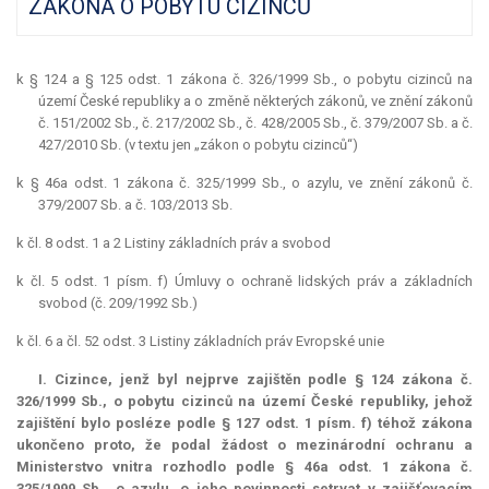
ZÁKONA O POBYTU CIZINCŮ
k § 124 a § 125 odst. 1 zákona č. 326/1999 Sb., o pobytu cizinců na
území České republiky a o změně některých zákonů, ve znění zákonů
č. 151/2002 Sb., č. 217/2002 Sb., č. 428/2005 Sb., č. 379/2007 Sb. a č.
427/2010 Sb. (v textu jen „zákon o pobytu cizinců“)
k § 46a odst. 1 zákona č. 325/1999 Sb., o azylu, ve znění zákonů č.
379/2007 Sb. a č. 103/2013 Sb.
k čl. 8 odst. 1 a 2 Listiny základních práv a svobod
k čl. 5 odst. 1 písm. f) Úmluvy o ochraně lidských práv a základních
svobod (č. 209/1992 Sb.)
k čl. 6 a čl. 52 odst. 3 Listiny základních práv Evropské unie
I. Cizince, jenž byl nejprve zajištěn podle § 124 zákona č.
326/1999 Sb., o pobytu cizinců na území České republiky, jehož
zajištění bylo posléze podle § 127 odst. 1 písm. f) téhož zákona
ukončeno proto, že podal žádost o mezinárodní ochranu a
Ministerstvo vnitra rozhodlo podle § 46a odst. 1 zákona č.
325/1999 Sb., o azylu, o jeho povinnosti setrvat v zajišťovacím