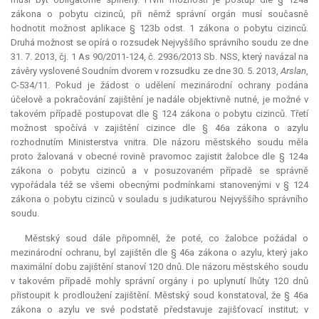
zákona o pobytu cizinců, při němž správní orgán musí současně
hodnotit možnost aplikace § 123b odst. 1 zákona o pobytu cizinců.
Druhá možnost se opírá o rozsudek Nejvyššího správního soudu ze dne
31. 7. 2013, čj. 1 As 90/2011-124, č. 2936/2013 Sb. NSS, který navázal na
závěry vyslovené Soudním dvorem v rozsudku ze dne 30. 5. 2013,
Arslan
,
C-534/11. Pokud je žádost o udělení mezinárodní ochrany podána
účelově a pokračování zajištění je nadále objektivně nutné, je možné v
takovém případě postupovat dle § 124 zákona o pobytu cizinců. Třetí
možnost spočívá v zajištění cizince dle § 46a zákona o azylu
rozhodnutím Ministerstva vnitra. Dle názoru městského soudu měla
proto žalovaná v obecné rovině pravomoc zajistit žalobce dle § 124a
zákona o pobytu cizinců a v posuzovaném případě se správně
vypořádala též se všemi obecnými podmínkami stanovenými v § 124
zákona o pobytu cizinců v souladu s judikaturou Nejvyššího správního
soudu.
Městský soud dále připomněl, že poté, co žalobce požádal o
mezinárodní ochranu, byl zajištěn dle § 46a zákona o azylu, který jako
maximální dobu zajištění stanoví 120 dnů. Dle názoru městského soudu
v takovém případě mohly správní orgány i po uplynutí lhůty 120 dnů
přistoupit k prodloužení zajištění. Městský soud konstatoval, že § 46a
zákona o azylu ve své podstatě představuje zajišťovací institut; v