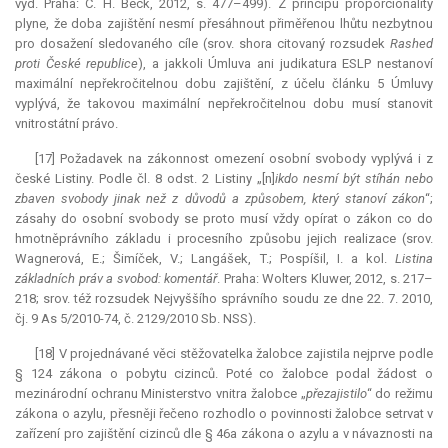
vyd. Praha: C. H. Beck, 2012, s. 477–499). Z principu proporcionality
plyne, že doba zajištění nesmí přesáhnout přiměřenou lhůtu nezbytnou
pro dosažení sledovaného cíle (srov. shora citovaný rozsudek
Rashed
proti České republice
), a jakkoli Úmluva ani
judikatura
ESLP nestanoví
maximální nepřekročitelnou dobu zajištění, z účelu článku 5 Úmluvy
vyplývá, že takovou maximální nepřekročitelnou dobu musí stanovit
vnitrostátní právo.
[17] Požadavek na zákonnost omezení osobní svobody vyplývá i z
české Listiny. Podle čl. 8 odst. 2 Listiny „[n]
ikdo nesmí být stíhán nebo
zbaven svobody jinak než z důvodů a způsobem, který stanoví zákon
“;
zásahy do osobní svobody se proto musí vždy opírat o zákon co do
hmotněprávního základu i procesního způsobu jejich realizace (srov.
Wagnerová, E.; Šimíček, V.; Langášek, T.; Pospíšil, I. a kol.
Listina
základních práv a svobod: komentář
. Praha: Wolters Kluwer, 2012, s. 217–
218; srov. též rozsudek Nejvyššího správního soudu ze dne 22. 7. 2010,
čj. 9 As 5/2010-74, č. 2129/2010 Sb. NSS).
[18] V projednávané věci stěžovatelka žalobce zajistila nejprve podle
§ 124 zákona o pobytu cizinců. Poté co žalobce podal žádost o
mezinárodní ochranu Ministerstvo vnitra žalobce „
přezajistilo
“ do režimu
zákona o azylu, přesněji řečeno rozhodlo o povinnosti žalobce setrvat v
zařízení pro zajištění cizinců dle § 46a zákona o azylu a v návaznosti na