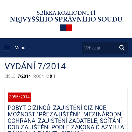
SBÍRKA ROZHODNUTÍ
NEJVYŠŠÍHO SPRÁVNÍHO SOUDU
Menu
VYDÁNÍ 7/2014
ČÍSLO:
7/2014
· ROČNÍK:
XII
3055/2014
POBYT CIZINCŮ: ZAJIŠTĚNÍ CIZINCE;
MOŽNOST "PŘEZAJIŠTĚNÍ"; MEZINÁRODNÍ
OCHRANA: ZAJIŠTĚNÍ ŽADATELE; SČÍTÁNÍ
DOB ZAJIŠTĚNÍ PODLE ZÁKONA O AZYLU A