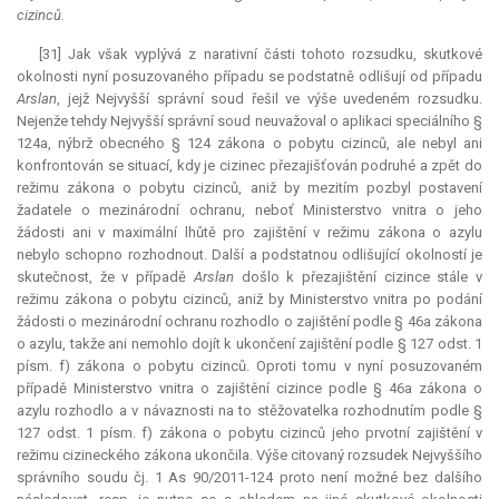
cizinců.
[31] Jak však vyplývá z narativní části tohoto rozsudku, skutkové
okolnosti nyní posuzovaného případu se podstatně odlišují od případu
Arslan
, jejž Nejvyšší správní soud řešil ve výše uvedeném rozsudku.
Nejenže tehdy Nejvyšší správní soud neuvažoval o aplikaci speciálního §
124a, nýbrž obecného § 124 zákona o pobytu cizinců, ale nebyl ani
konfrontován se situací, kdy je cizinec přezajišťován podruhé a zpět do
režimu zákona o pobytu cizinců, aniž by mezitím pozbyl postavení
žadatele o mezinárodní ochranu, neboť Ministerstvo vnitra o jeho
žádosti ani v maximální lhůtě pro zajištění v režimu zákona o azylu
nebylo schopno rozhodnout. Další a podstatnou odlišující okolností je
skutečnost, že v případě
Arslan
došlo k přezajištění cizince stále v
režimu zákona o pobytu cizinců, aniž by Ministerstvo vnitra po podání
žádosti o mezinárodní ochranu rozhodlo o zajištění podle § 46a zákona
o azylu, takže ani nemohlo dojít k ukončení zajištění podle § 127 odst. 1
písm. f) zákona o pobytu cizinců. Oproti tomu v nyní posuzovaném
případě Ministerstvo vnitra o zajištění cizince podle § 46a zákona o
azylu rozhodlo a v návaznosti na to stěžovatelka rozhodnutím podle §
127 odst. 1 písm. f) zákona o pobytu cizinců jeho prvotní zajištění v
režimu cizineckého zákona ukončila. Výše citovaný rozsudek Nejvyššího
správního soudu čj. 1 As 90/2011-124 proto není možné bez dalšího