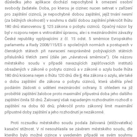
důsledku jeho aplikace dochází nepochybně k omezení osobní
svobody žadatele. Doba, po kterou je cizinec nucen setrvat v zařízení
pro zajištění cizinců, je nepochybně dobou zajištění, jejíž trvání nesmí
(za běžných okolností) v souhrnu s další dobou zajištění překročit lhůtu
180 dnů stanovenou § 125 zákona o pobytu cizinců. Opačný názor by
byl v rozporu nejen s vnitrostátní úpravou, ale i s mezinárodními závazky
České republiky vyplývajícími z čl. 15 odst. 5 směrnice Evropského
parlamentu a Rady 2008/115/ES o společných normách a postupech v
členských státech při navracení neoprávněně pobývajících státních
příslušníků třetích zemí (dále jen „návratová směrnice“). Dle názoru
městského soudu v případě navazujících zajišťovacích institutů
obsažených v zákoně o pobytu cizinců a v zákoně o azylu bude lhůta
180 dnů krácena nejen o lhůtu 120 dnů dle § 46a zákona o azylu, ale také
o dobu zajištění dle zákona o pobytu cizinců, která uběhla před
podáním žádosti o udělení mezinárodní ochrany. S ohledem na již
proběhlé zajištění žalobce proto maximální přípustná doba jeho dalšího
zajištění činila 53 dnů. Žalovaný však napadeným rozhodnutím rozhodl o
zajištění na dobu 60 dnů; překročil proto zákonný limit maximální
přípustné doby zajištění a jeho rozhodnutí je nezákonné.
Proti rozsudku městského soudu podala žalovaná (stěžovatelka)
kasační stížnost. V ní nesouhlasila se závěrem městského soudu, dle
kterého bylo možné cizince v uvedeném případě ve svém souhrnu