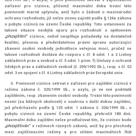
zařízení pro cizince, přičemž maximální doba trvání této
povinnosti marně uplynula, aniž bylo o žádosti o mezinárodní
ochranu rozhodnuto, již nelze znovu zajistit podle § 124a zákona
o pobytu cizinců na území České republiky. Toto ustanovení za
takové situace neskýtá oporu pro rozhodnutí o opětovném
„
přezajištění
“ cizince, neboť nesplňuje požadavky na dostatečně
kvalitní, přesnou a předvídatelnou právní úpravu autorizující
zbavení osobní svobody jednotlivce veřejnou mocí, pročež se
takové rozhodnutí dostává do rozporu s čl. 8 odst. 1 a 2 Listiny
základních práv a svobod a čl. 5 odst. 1 písm. f) Úmluvy o ochraně
lidských práv a základních svobod (č. 209/1992 Sb.), resp. s čl. 52
odst. 3 ve spojení s čl. 6 Listiny základních práv Evropské unie.
II. Povinnost cizince setrvat v zařízení pro zajištění cizinců v
režimu zákona č. 325/1999 Sb., o azylu, je ve své podstatě
zajištěním, resp. zbavením osobní svobody. Trvání této povinnosti
nesmí (za běžných okolností) v souhrnu s další dobou zajištění,
jež předcházelo podle § 125 odst. 1 zákona č. 326/1999 Sb., o
pobytu cizinců na území České republiky, překročit 180 dnů.
Maximální dobu zajištění nelze prodlužovat tím, že cizinec bude
„
přezajišťován
“ v režimech různých zákonů, aniž by pro přechody
mezi zajišťovacími režimy a pro sčítání maximálních lhůt