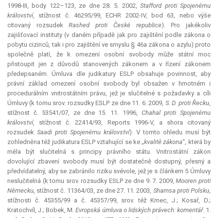
1998-III, body 122–123, ze dne 28. 5. 2002,
Stafford proti Spojenému
království
, stížnost č. 46295/99, ECHR 2002-IV, bod 63, nebo výše
citovaný rozsudek
Rashed proti České republice
). Pro jakékoliv
zajišťovací instituty (v daném případě jak pro zajištění podle zákona o
pobytu cizinců, tak i pro zajištění ve smyslu § 46a zákona o azylu) proto
společně platí, že k omezení osobní svobody může státní moc
přistoupit jen z důvodů stanovených zákonem a v řízení zákonem
předepsaném. Úmluva dle judikatury ESLP obsahuje povinnost, aby
právní základ omezení osobní svobody byl obsažen v hmotném i
procedurálním vnitrostátním právu, jež je slučitelné s požadavky a cíli
Úmluvy (k tomu srov. rozsudky ESLP ze dne 11. 6. 2009,
S. D. proti Řecku
,
stížnost č. 53541/07, ze dne 15. 11. 1996,
Chahal proti Spojenému
království
, stížnost č. 22414/93, Reports 1996-V, a shora citovaný
rozsudek
Saadi proti Spojenému království
). V tomto ohledu musí být
zohledněna též
judikatura
ESLP vztahující se ke „
kvalitě zákona
“, která by
měla být slučitelná s principy právního státu. Vnitrostátní zákon
dovolující zbavení svobody musí být dostatečně dostupný, přesný a
předvídatelný, aby se zabránilo riziku svévole, jež je s článkem 5 Úmluvy
neslučitelná (k tomu srov. rozsudky ESLP ze dne 9. 7. 2009,
Mooren proti
Německu
, stížnost č. 11364/03, ze dne 27. 11. 2003,
Shamsa proti Polsku
,
stížnosti č. 45355/99 a č. 45357/99, srov. též Kmec, J.; Kosař, D.;
Kratochvíl, J.; Bobek, M.
Evropská úmluva o lidských právech: komentář
. 1.