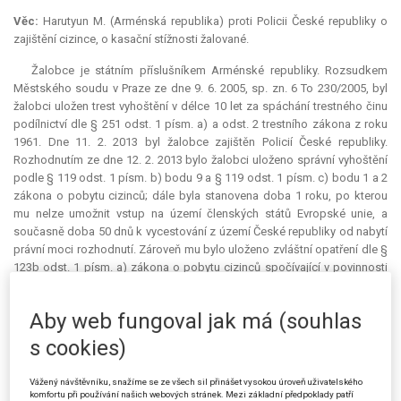
Věc:
Harutyun M. (Arménská republika) proti Policii České republiky o
zajištění cizince, o kasační stížnosti žalované.
Žalobce je státním příslušníkem Arménské republiky. Rozsudkem
Městského soudu v Praze ze dne 9. 6. 2005, sp. zn. 6 To 230/2005, byl
žalobci uložen trest vyhoštění v délce 10 let za spáchání trestného činu
podílnictví dle § 251 odst. 1 písm. a) a odst. 2 trestního zákona z roku
1961. Dne 11. 2. 2013 byl žalobce zajištěn Policií České republiky.
Rozhodnutím ze dne 12. 2. 2013 bylo žalobci uloženo správní vyhoštění
podle § 119 odst. 1 písm. b) bodu 9 a § 119 odst. 1 písm. c) bodu 1 a 2
zákona o pobytu cizinců; dále byla stanovena doba 1 roku, po kterou
mu nelze umožnit vstup na území členských států Evropské unie, a
současně doba 50 dnů k vycestování z území České republiky od nabytí
právní moci rozhodnutí. Zároveň mu bylo uloženo zvláštní opatření dle §
123b odst. 1 písm. a) zákona o pobytu cizinců spočívající v povinnosti
zdržovat se na adrese Praha 9 – Prosek, Jablonecká 706 a v předem
stanovených intervalech se do doby vycestování hlásit na Policii ČR.
Aby web fungoval jak má (souhlas
Jelikož tuto povinnost žalobce neplnil, byla na danou adresu dne 10. 5.
2013 vyslána hlídka odboru cizinecké policie, která žalobce zajistila.
s cookies)
Téhož dne vydala žalovaná rozhodnutí, kterým rozhodla o zajištění
Vážený návštěvníku, snažíme se ze všech sil přinášet vysokou úroveň uživatelského
žalobce za účelem správního vyhoštění dle § 124 odst. 1 písm. d)
komfortu při používání našich webových stránek. Mezi základní předpoklady patří