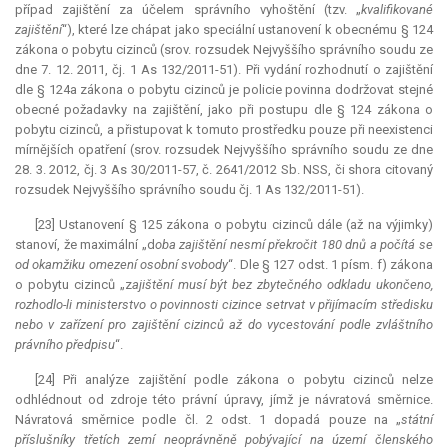
případ zajištění za účelem správního vyhoštění (tzv. „
kvalifikované
zajištění
“), které lze chápat jako speciální ustanovení k obecnému § 124
zákona o pobytu cizinců (srov. rozsudek Nejvyššího správního soudu ze
dne 7. 12. 2011, čj. 1 As 132/2011-51). Při vydání rozhodnutí o zajištění
dle § 124a zákona o pobytu cizinců je policie povinna dodržovat stejné
obecné požadavky na zajištění, jako při postupu dle § 124 zákona o
pobytu cizinců, a přistupovat k tomuto prostředku pouze při neexistenci
mírnějších opatření (srov. rozsudek Nejvyššího správního soudu ze dne
28. 3. 2012, čj. 3 As 30/2011-57, č. 2641/2012 Sb. NSS, či shora citovaný
rozsudek Nejvyššího správního soudu čj. 1 As 132/2011-51).
[23] Ustanovení § 125 zákona o pobytu cizinců dále (až na výjimky)
stanoví, že maximální „d
oba zajištění nesmí překročit 180 dnů a počítá se
od okamžiku omezení osobní svobody
“. Dle § 127 odst. 1 písm. f) zákona
o pobytu cizinců „z
ajištění musí být bez zbytečného odkladu ukončeno,
rozhodlo-li ministerstvo o povinnosti cizince setrvat v přijímacím středisku
nebo v zařízení pro zajištění cizinců až do vycestování podle zvláštního
právního předpisu
“.
[24] Při analýze zajištění podle zákona o pobytu cizinců nelze
odhlédnout od zdroje této právní úpravy, jímž je návratová směrnice.
Návratová směrnice podle čl. 2 odst. 1 dopadá pouze na „
státní
příslušníky třetích zemí neoprávněně pobývající na území členského