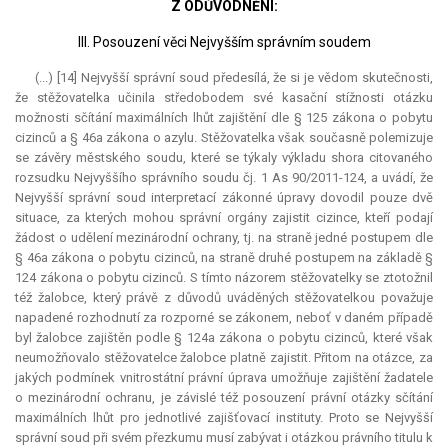
Z ODŮVODNĚNÍ:
III. Posouzení věci Nejvyšším správním soudem
(...) [14] Nejvyšší správní soud předesílá, že si je vědom skutečnosti,
že stěžovatelka učinila středobodem své kasační stížnosti otázku
možnosti sčítání maximálních lhůt zajištění dle § 125 zákona o pobytu
cizinců a § 46a zákona o azylu. Stěžovatelka však současně polemizuje
se závěry městského soudu, které se týkaly výkladu shora citovaného
rozsudku Nejvyššího správního soudu čj. 1 As 90/2011-124, a uvádí, že
Nejvyšší správní soud interpretací zákonné úpravy dovodil pouze dvě
situace, za kterých mohou správní orgány zajistit cizince, kteří podají
žádost o udělení mezinárodní ochrany, tj. na straně jedné postupem dle
§ 46a zákona o pobytu cizinců, na straně druhé postupem na základě §
124 zákona o pobytu cizinců. S tímto názorem stěžovatelky se ztotožnil
též žalobce, který právě z důvodů uváděných stěžovatelkou považuje
napadené rozhodnutí za rozporné se zákonem, neboť v daném případě
byl žalobce zajištěn podle § 124a zákona o pobytu cizinců, které však
neumožňovalo stěžovatelce žalobce platně zajistit. Přitom na otázce, za
jakých podmínek vnitrostátní právní úprava umožňuje zajištění žadatele
o mezinárodní ochranu, je závislé též posouzení právní otázky sčítání
maximálních lhůt pro jednotlivé zajišťovací instituty. Proto se Nejvyšší
správní soud při svém přezkumu musí zabývat i otázkou právního titulu k