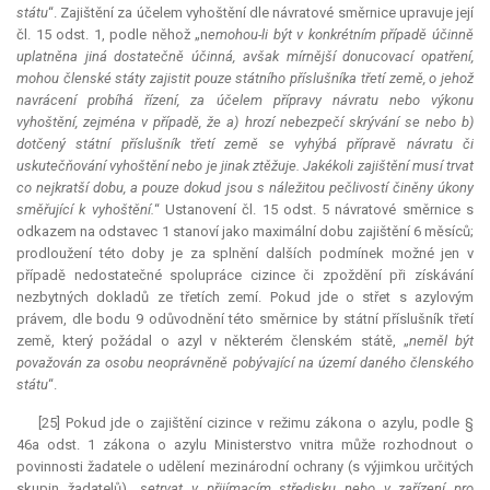
státu
“. Zajištění za účelem vyhoštění dle návratové směrnice upravuje její
čl. 15 odst. 1, podle něhož „n
emohou-li být v konkrétním případě účinně
uplatněna jiná dostatečně účinná, avšak mírnější donucovací opatření,
mohou členské státy zajistit pouze státního příslušníka třetí země, o jehož
navrácení probíhá řízení, za účelem přípravy návratu nebo výkonu
vyhoštění, zejména v případě, že a) hrozí nebezpečí skrývání se nebo b)
dotčený státní příslušník třetí země se vyhýbá přípravě návratu či
uskutečňování vyhoštění nebo je jinak ztěžuje. Jakékoli zajištění musí trvat
co nejkratší dobu, a pouze dokud jsou s náležitou pečlivostí činěny úkony
směřující k vyhoštění.
“ Ustanovení čl. 15 odst. 5 návratové směrnice s
odkazem na odstavec 1 stanoví jako maximální dobu zajištění 6 měsíců;
prodloužení této doby je za splnění dalších podmínek možné jen v
případě nedostatečné spolupráce cizince či zpoždění při získávání
nezbytných dokladů ze třetích zemí. Pokud jde o střet s azylovým
právem, dle bodu 9 odůvodnění této směrnice by státní příslušník třetí
země, který požádal o azyl v některém členském státě, „
neměl být
považován za osobu neoprávněně pobývající na území daného členského
státu
“.
[25] Pokud jde o zajištění cizince v režimu zákona o azylu, podle §
46a odst. 1 zákona o azylu Ministerstvo vnitra může rozhodnout o
povinnosti žadatele o udělení mezinárodní ochrany (s výjimkou určitých
skupin žadatelů) „
setrvat v přijímacím středisku nebo v zařízení pro