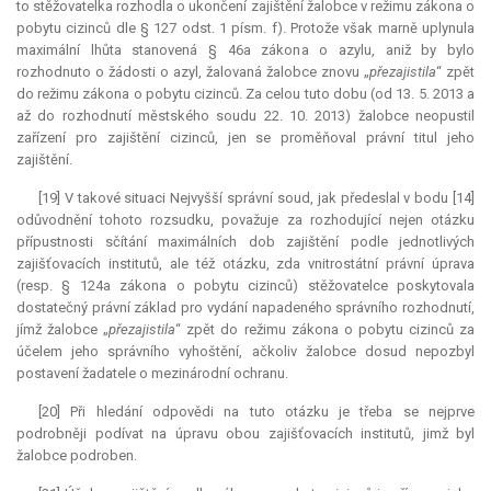
to stěžovatelka rozhodla o ukončení zajištění žalobce v režimu zákona o
pobytu cizinců dle § 127 odst. 1 písm. f). Protože však marně uplynula
maximální lhůta stanovená § 46a zákona o azylu, aniž by bylo
rozhodnuto o žádosti o azyl, žalovaná žalobce znovu „
přezajistila
“ zpět
do režimu zákona o pobytu cizinců. Za celou tuto dobu (od 13. 5. 2013 a
až do rozhodnutí městského soudu 22. 10. 2013) žalobce neopustil
zařízení pro zajištění cizinců, jen se proměňoval právní titul jeho
zajištění.
[19] V takové situaci Nejvyšší správní soud, jak předeslal v bodu [14]
odůvodnění tohoto rozsudku, považuje za rozhodující nejen otázku
přípustnosti sčítání maximálních dob zajištění podle jednotlivých
zajišťovacích institutů, ale též otázku, zda vnitrostátní právní úprava
(resp. § 124a zákona o pobytu cizinců) stěžovatelce poskytovala
dostatečný právní základ pro vydání napadeného správního rozhodnutí,
jímž žalobce „
přezajistila
“ zpět do režimu zákona o pobytu cizinců za
účelem jeho správního vyhoštění, ačkoliv žalobce dosud nepozbyl
postavení žadatele o mezinárodní ochranu.
[20] Při hledání odpovědi na tuto otázku je třeba se nejprve
podrobněji podívat na úpravu obou zajišťovacích institutů, jimž byl
žalobce podroben.