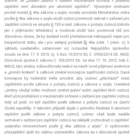
stanoví, že „p
odání žádosti o udělení mezinárodní ochrany v průběhu
zajištění není důvodem pro ukončení zajištění
“. Výraznými změnami
prošel rovněž § 46a zákona o azylu; novela umožnila Ministerstvu vnitra
podle § 46a zákona o azylu uložit cizinci povinnost setrvat v zařízení pro
zajištění cizinců ve smyslu § 130 a násl. zákona o pobytu cizinců (nikoliv
jen v přijímacím středisku) a možnost uložit tuto povinnost též pro
důvodnou obavu, že by žadatel mohl představovat nebezpečí nejen pro
bezpečnost státu, ale i pro veřejný pořádek [§ 46a odst. 1 písm. c); k
výkladu uvedeného ustanovení viz rozsudek Nejvyššího správního
soudu ze dne 17. 9. 2013, čj. 5 Azs 13/2013-30, č. 2950/2014 Sb. NSS].
Důvodová zpráva k zákonu č. 103/2013 Sb. ze dne 17. 10. 2012, tisk č.
843/0, tyto změny odůvodňovala reakcí na návrh nové přijímací směrnice
a „
prvním krokem
“ k celkové změně koncepce zajišťování cizinců. Daná
koncepce by následně měla umožnit, aby cizinec „
přecházel
“ mezi
zajištěním podle zákona o pobytu cizinců a zákona o azylu. Uvedené
„z
měny sledují toliko možnost změnit právní režim zajištění těch cizinců,
kteří učiní prohlášení o mezinárodní ochraně v zařízení pro zajištění cizinců,
tedy až poté, co byli zajištěni podle zákona o pobytu cizinců na území
České republiky. V takovém případě dojde z právního hlediska k ukončení
zajištění podle zákona o pobytu cizinců, cizinec však bude nadále
setrvávat v zařízení pro zajištění cizinců na základě ,
rozhodnutí o zajištění‘
vydaného ministerstvem podle § 46a zákona o azylu
“. O opětovném
přezajištění zpět do režimu cizineckého zákona se v důvodové zprávě