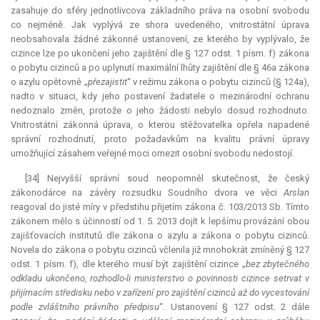
zasahuje do sféry jednotlivcova základního práva na osobní svobodu
co nejméně. Jak vyplývá ze shora uvedeného, vnitrostátní úprava
neobsahovala žádné zákonné ustanovení, ze kterého by vyplývalo, že
cizince lze po ukončení jeho zajištění dle § 127 odst. 1 písm. f) zákona
o pobytu cizinců a po uplynutí maximální lhůty zajištění dle § 46a zákona
o azylu opětovně „
přezajistit
“ v režimu zákona o pobytu cizinců (§ 124a),
nadto v situaci, kdy jeho postavení žadatele o mezinárodní ochranu
nedoznalo změn, protože o jeho žádosti nebylo dosud rozhodnuto.
Vnitrostátní zákonná úprava, o kterou stěžovatelka opřela napadené
správní rozhodnutí, proto požadavkům na kvalitu právní úpravy
umožňující zásahem veřejné moci omezit osobní svobodu nedostojí.
[34] Nejvyšší správní soud neopomněl skutečnost, že český
zákonodárce na závěry rozsudku Soudního dvora ve věci
Arslan
reagoval do jisté míry v předstihu přijetím zákona č. 103/2013 Sb. Tímto
zákonem mělo s účinností od 1. 5. 2013 dojít k lepšímu provázání obou
zajišťovacích institutů dle zákona o azylu a zákona o pobytu cizinců.
Novela do zákona o pobytu cizinců včlenila již mnohokrát zmíněný § 127
odst. 1 písm. f), dle kterého musí být zajištění cizince „
bez zbytečného
odkladu ukončeno, rozhodlo-li ministerstvo o povinnosti cizince setrvat v
přijímacím středisku nebo v zařízení pro zajištění cizinců až do vycestování
podle zvláštního právního předpisu
“. Ustanovení § 127 odst. 2 dále