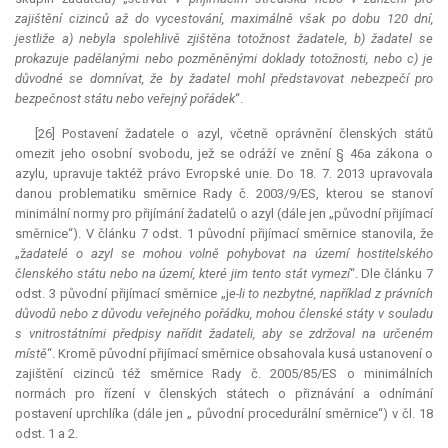
zajištění cizinců až do vycestování, maximálně však po dobu 120 dní,
jestliže a) nebyla spolehlivě zjištěna totožnost žadatele, b) žadatel se
prokazuje padělanými nebo pozměněnými doklady totožnosti, nebo c) je
důvodné se domnívat, že by žadatel mohl představovat nebezpečí pro
bezpečnost státu nebo veřejný pořádek
“.
[26] Postavení žadatele o azyl, včetně oprávnění členských států
omezit jeho osobní svobodu, jež se odráží ve znění § 46a zákona o
azylu, upravuje taktéž právo Evropské unie. Do 18. 7. 2013 upravovala
danou problematiku směrnice Rady č. 2003/9/ES, kterou se stanoví
minimální normy pro přijímání žadatelů o azyl (dále jen „původní přijímací
směrnice“). V článku 7 odst. 1 původní přijímací směrnice stanovila, že
„ž
adatelé o azyl se mohou volně pohybovat na území hostitelského
členského státu nebo na území, které jim tento stát vymezí
“. Dle článku 7
odst. 3 původní přijímací směrnice „j
e-li to nezbytné, například z právních
důvodů nebo z důvodu veřejného pořádku, mohou členské státy v souladu
s vnitrostátními předpisy nařídit žadateli, aby se zdržoval na určeném
místě
“. Kromě původní přijímací směrnice obsahovala kusá ustanovení o
zajištění cizinců též směrnice Rady č. 2005/85/ES o minimálních
normách pro řízení v členských státech o přiznávání a odnímání
postavení uprchlíka (dále jen „ původní procedurální směrnice“) v čl. 18
odst. 1 a 2.