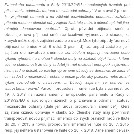
Evropského parlamentu a Rady 2013/32/EU o společných řízeních pro
přiznávání a odnímání statusu mezinárodní ochrany.
“ V odstavci 2 potom,
že „v
případě nutnosti a na základě individuálního posouzení každého
případu mnohou členské státy zajistit žadatele, nelze-li účinně uplatnit jiná,
mírnější donucovací opatření
“. Oproti původní přijímací směrnici
obsahuje nová přijímací směrnice taxativně vyjmenované situace, za
kterých může dojít k zajištění žadatele o azyl. Mezi tyto případy řadí nová
přijímací směrnice v čl. 8 odst. 3 písm. d) též případ žadatele, je-li
zajištěn dle návratové směrnice „
za účelem přípravy navrácení nebo
výkonu vyhoštění a mohou-li členské státy na základě objektivních kritérií,
včetně skutečnosti, že daný žadatel již měl možnost přístupu k azylovému
řízení, řádně doložit, že existují oprávněné důvody se domnívat, že žadatel
činí žádost o mezinárodní ochranu pouze proto, aby pozdržel nebo zmařil
výkon rozhodnutí o navrácení
. ...
Důvody zajištění se stanoví ve
vnitrostátním právu.
“ Původní procedurální směrnice byla s účinností od
19. 7. 2013 nahrazena směrnicí Evropského parlamentu a Rady č.
2013/32/EU o společných řízeních o přiznávání a odnímání statusu
mezinárodní ochrany (dále jen „nová procedurální směrnice“), která
zajištění cizinců upravuje v článku 26. Členské státy mají povinnost
transponovat novou přijímací směrnici do svých právních řádů ve lhůtě
do 20. 7. 2015 a novou procedurální směrnici ve lhůtě do 20. 7. 2015,
resp. její některá ustanovení ve lhůtě do 20. 7. 2018. Dané směrnice však