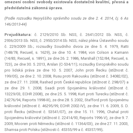
omezení osobní svobody existovala dostatečně kvalitní, přesná a
předvídatelná zákonná úprava.
(Podle rozsudku Nejvyššího správního soudu ze dne 2. 4. 2014, čj. 6 As
146/2013-44)
Prejudikatura:
č. 2129/2010 Sb. NSS, č. 2641/2012 Sb. NSS, č.
2936/2013 Sb. NSS, č. 2950/2014 Sb. NSS; nález pléna Ústavního soudu
č. 229/2009 Sb.; rozsudky Soudního dvora ze dne 5. 4. 1979, Ratti
(148/78, Recueil, s. 1629), ze dne 10. 4. 1984, von Colson a Kamann
(14/83, Recueil, s. 1891), ze dne 26. 2. 1986, Marshall (152/84, Recueil, s.
723), ze dne 30. 5. 2013, Arslan (C-534/11); rozsudky Evropského soudu
pro lidská práva ze dne 10. 5. 2007, John proti Řecku (stížnost č.
199/05), ze dne 2. 10. 2008, Rusu proti Rakousku (stížnost č. 34082/02),
ze dne 27. 11. 2008, Rashed proti České republice (stížnost č. 298/07) a
ze dne 29. 1. 2008, Saadi proti Spojenému království (stížnost č.
13229/03, ECHR 2008), ze dne 25. 5. 1998, Kurt proti Turecku (stížnost č.
24276/94, Reports 1998-III), ze dne 28. 5. 2002, Stafford proti Spojenému
království (stížnost č. 46295/99, ECHR 2002-IV), ze dne 11. 6. 2009, S. D.
proti Řecku (stížnost č. 53541/07), ze dne 15. 11. 1996, Chahal proti
Spojenému království (stížnost č. 22414/93, Reports 1996-V), ze dne 9. 7.
2009, Mooren proti Německu (stížnost č. 11364/03), ze dne 27. 11. 2003,
Shamsa proti Polsku (stížnosti č. 45355/99 a č. 45357/99);