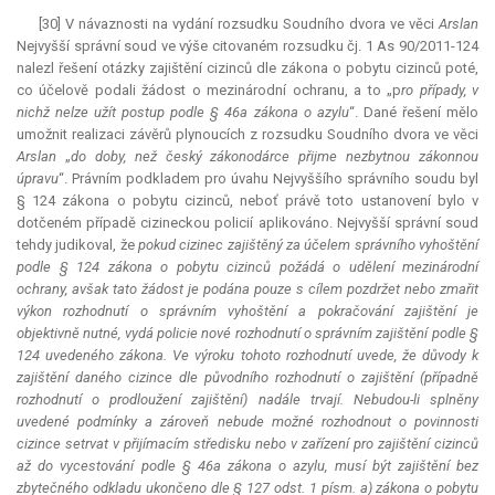
[30] V návaznosti na vydání rozsudku Soudního dvora ve věci
Arslan
Nejvyšší správní soud ve výše citovaném rozsudku čj. 1 As 90/2011-124
nalezl řešení otázky zajištění cizinců dle zákona o pobytu cizinců poté,
co účelově podali žádost o mezinárodní ochranu, a to „p
ro případy, v
nichž nelze užít postup podle § 46a zákona o azylu
“. Dané řešení mělo
umožnit realizaci závěrů plynoucích z rozsudku Soudního dvora ve věci
Arslan
„
do doby, než český zákonodárce přijme nezbytnou zákonnou
úpravu
“. Právním podkladem pro úvahu Nejvyššího správního soudu byl
§ 124 zákona o pobytu cizinců, neboť právě toto ustanovení bylo v
dotčeném případě cizineckou policií aplikováno. Nejvyšší správní soud
tehdy judikoval, že
pokud cizinec zajištěný za účelem správního vyhoštění
podle § 124 zákona o pobytu cizinců požádá o udělení mezinárodní
ochrany, avšak tato žádost je podána pouze s cílem pozdržet nebo zmařit
výkon rozhodnutí o správním vyhoštění a pokračování zajištění je
objektivně nutné, vydá policie nové rozhodnutí o správním zajištění podle §
124 uvedeného zákona. Ve výroku tohoto rozhodnutí uvede, že důvody k
zajištění daného cizince dle původního rozhodnutí o zajištění (případně
rozhodnutí o prodloužení zajištění) nadále trvají. Nebudou-li splněny
uvedené podmínky a zároveň nebude možné rozhodnout o povinnosti
cizince setrvat v přijímacím středisku nebo v zařízení pro zajištění cizinců
až do vycestování podle § 46a zákona o azylu, musí být zajištění bez
zbytečného odkladu ukončeno dle § 127 odst. 1 písm. a) zákona o pobytu