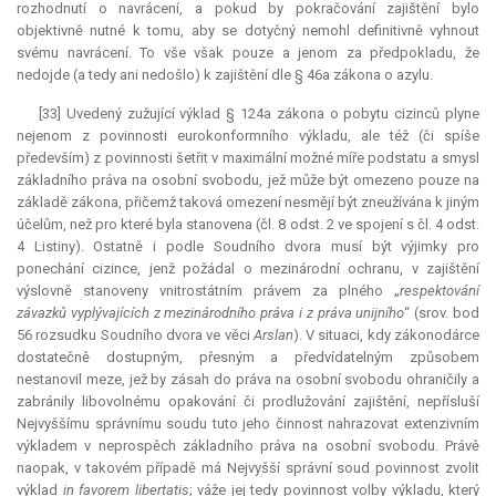
rozhodnutí o navrácení, a pokud by pokračování zajištění bylo
objektivně nutné k tomu, aby se dotyčný nemohl definitivně vyhnout
svému navrácení. To vše však pouze a jenom za předpokladu, že
nedojde (a tedy ani nedošlo) k zajištění dle § 46a zákona o azylu.
[33] Uvedený zužující výklad § 124a zákona o pobytu cizinců plyne
nejenom z povinnosti eurokonformního výkladu, ale též (či spíše
především) z povinnosti šetřit v maximální možné míře podstatu a smysl
základního práva na osobní svobodu, jež může být omezeno pouze na
základě zákona, přičemž taková omezení nesmějí být zneužívána k jiným
účelům, než pro které byla stanovena (čl. 8 odst. 2 ve spojení s čl. 4 odst.
4 Listiny). Ostatně i podle Soudního dvora musí být výjimky pro
ponechání cizince, jenž požádal o mezinárodní ochranu, v zajištění
výslovně stanoveny vnitrostátním právem za plného „
respektování
závazků vyplývajících z mezinárodního práva i z práva unijního
“ (srov. bod
56 rozsudku Soudního dvora ve věci
Arslan
). V situaci, kdy zákonodárce
dostatečně dostupným, přesným a předvídatelným způsobem
nestanovil meze, jež by zásah do práva na osobní svobodu ohraničily a
zabránily libovolnému opakování či prodlužování zajištění, nepřísluší
Nejvyššímu správnímu soudu tuto jeho činnost nahrazovat extenzivním
výkladem v neprospěch základního práva na osobní svobodu. Právě
naopak, v takovém případě má Nejvyšší správní soud povinnost zvolit
výklad
in favorem libertatis
; váže jej tedy povinnost volby výkladu, který