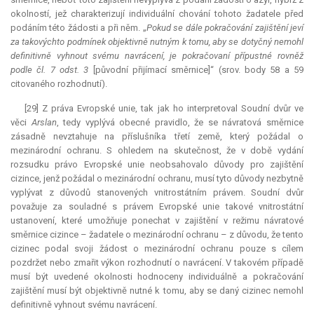
okolností, jež charakterizují individuální chování tohoto žadatele před
podáním této žádosti a při něm. „
Pokud se dále pokračování zajištění jeví
za takovýchto podmínek objektivně nutným k tomu, aby se dotyčný nemohl
definitivně vyhnout svému navrácení, je pokračovaní přípustné rovněž
podle čl. 7 odst. 3
[původní přijímací směrnice]“ (srov. body 58 a 59
citovaného rozhodnutí).
[29] Z práva Evropské unie, tak jak ho interpretoval Soudní dvůr ve
věci
Arslan
, tedy vyplývá obecné pravidlo, že se návratová směrnice
zásadně nevztahuje na příslušníka třetí země, který požádal o
mezinárodní ochranu. S ohledem na skutečnost, že v době vydání
rozsudku právo Evropské unie neobsahovalo důvody pro zajištění
cizince, jenž požádal o mezinárodní ochranu, musí tyto důvody nezbytně
vyplývat z důvodů stanovených vnitrostátním právem. Soudní dvůr
považuje za souladné s právem Evropské unie takové vnitrostátní
ustanovení, které umožňuje ponechat v zajištění v režimu návratové
směrnice cizince – žadatele o mezinárodní ochranu – z důvodu, že tento
cizinec podal svoji žádost o mezinárodní ochranu pouze s cílem
pozdržet nebo zmařit výkon rozhodnutí o navrácení. V takovém případě
musí být uvedené okolnosti hodnoceny individuálně a pokračování
zajištění musí být objektivně nutné k tomu, aby se daný cizinec nemohl
definitivně vyhnout svému navrácení.