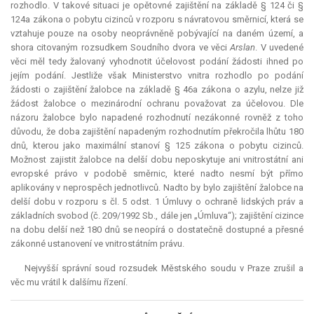
rozhodlo. V takové situaci je opětovné zajištění na základě § 124 či §
124a zákona o pobytu cizinců v rozporu s návratovou směrnicí, která se
vztahuje pouze na osoby neoprávněně pobývající na daném území, a
shora citovaným rozsudkem Soudního dvora ve věci
Arslan
. V uvedené
věci měl tedy žalovaný vyhodnotit účelovost podání žádosti ihned po
jejím podání. Jestliže však Ministerstvo vnitra rozhodlo po podání
žádosti o zajištění žalobce na základě § 46a zákona o azylu, nelze již
žádost žalobce o mezinárodní ochranu považovat za účelovou. Dle
názoru žalobce bylo napadené rozhodnutí nezákonné rovněž z toho
důvodu, že doba zajištění napadeným rozhodnutím překročila lhůtu 180
dnů, kterou jako maximální stanoví § 125 zákona o pobytu cizinců.
Možnost zajistit žalobce na delší dobu neposkytuje ani vnitrostátní ani
evropské právo v podobě směrnic, které nadto nesmí být přímo
aplikovány v neprospěch jednotlivců. Nadto by bylo zajištění žalobce na
delší dobu v rozporu s čl. 5 odst. 1 Úmluvy o ochraně lidských práv a
základních svobod (č. 209/1992 Sb., dále jen „Úmluva“); zajištění cizince
na dobu delší než 180 dnů se neopírá o dostatečně dostupné a přesné
zákonné ustanovení ve vnitrostátním právu.
Nejvyšší správní soud rozsudek Městského soudu v Praze zrušil a
věc mu vrátil k dalšímu řízení.