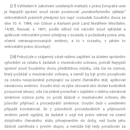
[27] Vzhledem k zakotvení uvedených institutů v právu Evropské unie
je Nejvyšší správní soud vázán povinností „
eurokonformního výkladu
“
vnitrostátních právních předpisů (viz např. rozsudek Soudního dvora ze
dne 10. 4. 1984,
von Colson a Kamann proti Land Nordrhein Westfalen
,
14/83, Recueil, s. 1891, podle něhož má národní soud vykládat a
aplikovat vnitrostátní právní předpisy v souladu s požadavky práva unie,
včetně netransponovaných směrnic, a to v rozsahu, v jakém to
vnitrostátní právo dovoluje).
[28] Pokud jde o vzájemný vztah režimu zajištění za účelem správního
vyhoštění ve vztahu k žadateli o mezinárodní ochranu, položil Nejvyšší
správní soud Soudnímu dvoru předběžnou otázku, zda lze na cizince,
který požádal o mezinárodní ochranu, a neměl by být proto považován
za osobu neoprávněně pobývající na území členského stát, aplikovat
návratovou směrnici. Soudní dvůr ve výše citované věci
Arslan
konkrétně
posuzoval situaci, zda lze platně ponechat v zajištění v režimu návratové
směrnice cizince poté, co podá žádost o mezinárodní ochranu dle
původní přijímací a procedurální směrnice. Soudní dvůr v uvedeném
případě konstatoval, že z původních procedurálních a přijímacích
směrnic jasně vyplývá, že žadatel o azyl má právo setrvat na území
dotyčného členského státu přinejmenším do doby, než bude jeho
žádost zamítnuta v prvním stupni, a nemůže být tedy považován za