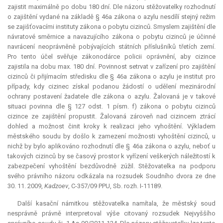
zajistit maximálně po dobu 180 dní. Dle názoru stěžovatelky rozhodnutí
o zajištění vydané na základě § 46a zákona o azylu nesdílí stejný režim
se zajišťovacími instituty zákona o pobytu cizinců. Smyslem zajištění dle
návratové směrnice a navazujícího zákona o pobytu cizinců je účinné
navrácení neoprávněně pobývajících státních příslušníků třetích zemí.
Pro tento účel svěřuje zákonodárce policii oprávnění, aby cizince
zajistila na dobu max. 180 dní. Povinnost setrvat v zařízení pro zajištění
cizinců či přijímacím středisku dle § 46a zákona o azylu je institut pro
případy, kdy cizinec získal podanou žádostí o udělení mezinárodní
ochrany postavení žadatele dle zákona o azylu. Žalovaná je v takové
situaci povinna dle § 127 odst. 1 písm. f) zákona o pobytu cizinců
cizince ze zajištění propustit. Žalovaná zároveň nad cizincem ztrácí
dohled a možnost činit kroky k realizaci jeho vyhoštění. Výkladem
městského soudu by došlo k zamezení možnosti vyhoštění cizinců, u
nichž by bylo aplikováno rozhodnutí dle § 46a zákona o azylu, neboť u
takových cizinců by se časový prostor k vyřízení veškerých náležitostí k
zabezpečení vyhoštění bezdůvodně zúžil. Stěžovatelka na podporu
svého právního názoru odkázala na rozsudek Soudního dvora ze dne
30. 11. 2009,
Kadzoev
, C-357/09 PPU, Sb. rozh. I-11189.
Další kasační námitkou stěžovatelka namítala, že městský soud
nesprávně právně interpretoval výše citovaný rozsudek Nejvyššího