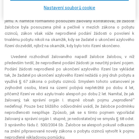
důvodem pro to, aby správní úřad nepostupoval dle zákona. Jde o
Nastavení souborů cookie
pochybení zástupce žalobce, který měl žalobce již při podání kasační
stížnosti upozornit na skutečnost, že rozhodnutí bude doručeno přímo
jemu. K námitce formálního posouzení žalovaný konstatoval, že žádost
žalobce byla posouzena plně a pečlivě v mezích zákona o pobytu
cizinců, zákon však váže neprodlené podání žádosti o povolení k
trvalému pobytu nikoli na okamžik, kdy se žadatel o ukončení azylového
řízení dozvěděl, nýbrž na okamžik, kdy bylo toto řízení skončeno.
Uvedené rozhodnutí žalovaného napadl žalobce žalobou, v níž
především tvrdil, že neprodlené podání žádosti je neurčitý právní pojem.
Podání žádosti neprodleně po ukončení azylového řízení lze vykládat
tak, že žadatel po ukončení azylového řízení nežádá o jiný druh pobytu a
využívá § 67 zákona o pobytu cizinců. Smyslem tohoto ustanovení je
zvýhodnit osobu, která na území pobývá nepřetržitě po dobu 4 let,
přičemž řízení ve věci azylu trvalo alespoň po dobu 2 let. Namítal, že jak
žalovaný, tak správní orgán I. stupně obsah pojmu
„neprodleně“
nedefinují. Pouze bez bližšího odůvodnění uvádí, že žalobce podmínku
neprodlenosti nesplňuje. Způsob, jak se s tímto pojmem vypořádal
žalovaný a správní orgán I. stupně, je nedostatečný ve smyslu § 68 odst.
3 správního řádu č. 500/2004 Sb. Žalobce se alespoň pokusil odkazem
na znění připravované novely zákona o pobytu cizinců vytvořit k pojmu
neprodleně výkladovou pomůcku.