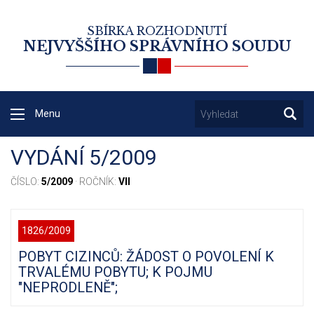
SBÍRKA ROZHODNUTÍ
NEJVYŠŠÍHO SPRÁVNÍHO SOUDU
Menu
VYDÁNÍ 5/2009
ČÍSLO:
5/2009
· ROČNÍK:
VII
1826/2009
POBYT CIZINCŮ: ŽÁDOST O POVOLENÍ K
TRVALÉMU POBYTU; K POJMU
"NEPRODLENĚ";