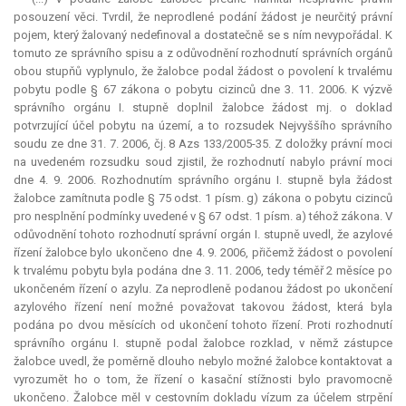
posouzení věci. Tvrdil, že neprodlené podání žádost je neurčitý právní
pojem, který žalovaný nedefinoval a dostatečně se s ním nevypořádal. K
tomuto ze správního spisu a z odůvodnění rozhodnutí správních orgánů
obou stupňů vyplynulo, že žalobce podal žádost o povolení k trvalému
pobytu podle § 67 zákona o pobytu cizinců dne 3. 11. 2006. K výzvě
správního orgánu I. stupně doplnil žalobce žádost mj. o doklad
potvrzující účel pobytu na území, a to rozsudek Nejvyššího správního
soudu ze dne 31. 7. 2006, čj. 8 Azs 133/2005-35. Z doložky právní moci
na uvedeném rozsudku soud zjistil, že rozhodnutí nabylo právní moci
dne 4. 9. 2006. Rozhodnutím správního orgánu I. stupně byla žádost
žalobce zamítnuta podle § 75 odst. 1 písm. g) zákona o pobytu cizinců
pro nesplnění podmínky uvedené v § 67 odst. 1 písm. a) téhož zákona. V
odůvodnění tohoto rozhodnutí správní orgán I. stupně uvedl, že azylové
řízení žalobce bylo ukončeno dne 4. 9. 2006, přičemž žádost o povolení
k trvalému pobytu byla podána dne 3. 11. 2006, tedy téměř 2 měsíce po
ukončeném řízení o azylu. Za neprodleně podanou žádost po ukončení
azylového řízení není možné považovat takovou žádost, která byla
podána po dvou měsících od ukončení tohoto řízení. Proti rozhodnutí
správního orgánu I. stupně podal žalobce rozklad, v němž zástupce
žalobce uvedl, že poměrně dlouho nebylo možné žalobce kontaktovat a
vyrozumět ho o tom, že řízení o kasační stížnosti bylo pravomocně
ukončeno. Žalobce měl v cestovním dokladu vízum za účelem strpění