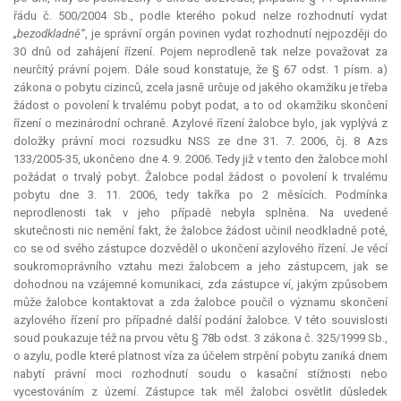
řádu č. 500/2004 Sb., podle kterého pokud nelze rozhodnutí vydat
„bezodkladně“
, je správní orgán povinen vydat rozhodnutí nejpozději do
30 dnů od zahájení řízení. Pojem neprodleně tak nelze považovat za
neurčitý právní pojem. Dále soud konstatuje, že § 67 odst. 1 písm. a)
zákona o pobytu cizinců, zcela jasně určuje od jakého okamžiku je třeba
žádost o povolení k trvalému pobyt podat, a to od okamžiku skončení
řízení o mezinárodní ochraně. Azylové řízení žalobce bylo, jak vyplývá z
doložky právní moci rozsudku NSS ze dne 31. 7. 2006, čj. 8 Azs
133/2005-35, ukončeno dne 4. 9. 2006. Tedy již v tento den žalobce mohl
požádat o trvalý pobyt. Žalobce podal žádost o povolení k trvalému
pobytu dne 3. 11. 2006, tedy takřka po 2 měsících. Podmínka
neprodlenosti tak v jeho případě nebyla splněna. Na uvedené
skutečnosti nic nemění fakt, že žalobce žádost učinil neodkladně poté,
co se od svého zástupce dozvěděl o ukončení azylového řízení. Je věcí
soukromoprávního vztahu mezi žalobcem a jeho zástupcem, jak se
dohodnou na vzájemné komunikaci, zda zástupce ví, jakým způsobem
může žalobce kontaktovat a zda žalobce poučil o významu skončení
azylového řízení pro případné další podání žalobce. V této souvislosti
soud poukazuje též na prvou větu § 78b odst. 3 zákona č. 325/1999 Sb.,
o azylu, podle které platnost víza za účelem strpění pobytu zaniká dnem
nabytí právní moci rozhodnutí soudu o kasační stížnosti nebo
vycestováním z území. Zástupce tak měl žalobci osvětlit důsledek