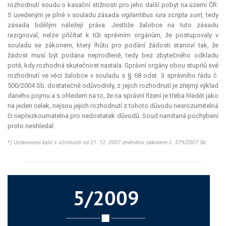
rozhodnutí soudu o kasační stížnosti pro jeho další pobyt na území ČR.
S uvedeným je plně v souladu zásada
vigilantibus iura
scripta sunt
, tedy
zásada bdělým náležejí práva. Jestliže žalobce na tuto zásadu
rezignoval, nelze přičítat k tíži správním orgánům, že postupovaly v
souladu se zákonem, který lhůtu pro podání žádosti stanoví tak, že
žádost musí být podána neprodleně, tedy bez zbytečného odkladu
poté, kdy rozhodná skutečnost nastala. Správní orgány obou stupňů své
rozhodnutí ve věci žalobce v souladu s § 68 odst. 3 správního řádu č.
500/2004 Sb. dostatečně odůvodnily, z jejich rozhodnutí je zřejmý výklad
daného pojmu a s ohledem na to, že na správní řízení je třeba hledět jako
na jeden celek, nejsou jejich rozhodnutí z tohoto důvodu nesrozumitelná
či nepřezkoumatelná pro nedostatek důvodů. Soud namítaná pochybení
proto neshledal.
*) Ustanovení bylo s účinností od 21. 12. 2007 změněno zákonem č. 379/2007 Sb.