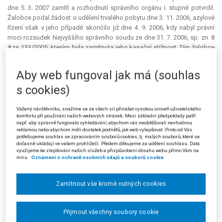
dne 5. 3. 2007 zamítl a rozhodnutí správního orgánu I. stupně potvrdil.
Žalobce podal žádost o udělení trvalého pobytu dne 3. 11. 2006, azylové
řízení však v jeho případě skončilo již dne 4. 9. 2006, kdy nabyl právní
moci rozsudek Nejvyššího správního soudu ze dne 31. 7. 2006, sp. zn. 8
Azs 133/2005, kterým byla zamítnuta jeho kasační stížnost. Tím žalobce
nesplnil povinnost podle § 67 odst. 1 písm. a) zákona o pobytu cizinců.
Žalobce v rozkladu tvrdil, že v jeho případě by měla být neprodlenost
Aby web fungoval jak má (souhlas
žádosti posuzována od okamžiku, kdy se o ukončení azylového řízení
s cookies)
dozvěděl, neboť jej jeho zástupce dlouhou dobu nemohl kontaktovat a
vyrozumět o tom, že řízení o kasační stížnosti bylo pravomocně
ukončeno. Žalobce měl v cestovním dokladu vyznačeno udělení víza za
Vážený návštěvníku, snažíme se ze všech sil přinášet vysokou úroveň uživatelského
komfortu při používání našich webových stránek. Mezi základní předpoklady patří
účelem strpění pobytu podle § 78b odst. 1 zákona o pobytu cizinců s
např. aby správně fungovalo vyhledávání, abychom vás neobtěžovali nevhodnou
platností do 29. 11. 2006, a domníval se tak, že není nutno být do tohoto
reklamou nebo abychom měli dostatek podnětů, jak web vylepšovat. Proto od Vás
okamžiku v kontaktu se svým zástupcem. K tomu žalovaný uvedl, že v
potřebujeme souhlas se zpracováním souborů cookies, tj. malých souborů, které se
dočasně ukládají ve vašem prohlížeči. Předem děkujeme za udělení souhlasu. Data
případě, kdy by vyhověl uvedené žádosti, porušil by § 67 odst. 1 písm. a)
využijeme ke zlepšování našich služeb a přizpůsobení obsahu webu přímo Vám na
zákona o pobytu cizinců a zároveň by jeho rozhodnutí bylo i v rozporu s
míru.
Oznámení o ochraně osobních údajů a souborů cookie
§ 2 odst. 4 správního řádu č. 500/2004 Sb. Žalovaný ve svém rozhodnutí
dále nepovažoval za rozhodnou okolnost, že žalobce nebyl k zastižení a
Zamítnout vše kromě nutných cookies
jeho zástupce mu nemohl oznámit ukončení azylového řízení. Vztah
mezi žalobcem a jeho zástupcem je vztahem soukromoprávním a je
zcela v dispozici zástupce a mandanta, jak si zajistí vzájemnou
Přijmout všechny soubory cookie
komunikaci, a pokud není dostatečně organizačně zajištěna, není to