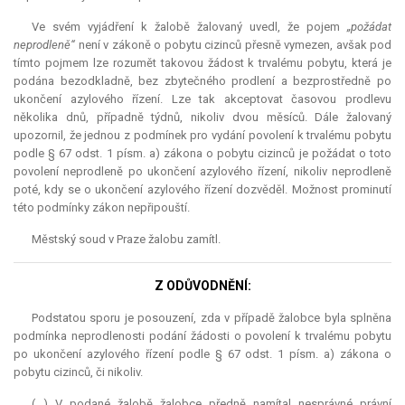
Ve svém vyjádření k žalobě žalovaný uvedl, že pojem
„požádat
neprodleně“
není v zákoně o pobytu cizinců přesně vymezen, avšak pod
tímto pojmem lze rozumět takovou žádost k trvalému pobytu, která je
podána bezodkladně, bez zbytečného prodlení a bezprostředně po
ukončení azylového řízení. Lze tak akceptovat časovou prodlevu
několika dnů, případně týdnů, nikoliv dvou měsíců. Dále žalovaný
upozornil, že jednou z podmínek pro vydání povolení k trvalému pobytu
podle § 67 odst. 1 písm. a) zákona o pobytu cizinců je požádat o toto
povolení neprodleně po ukončení azylového řízení, nikoliv neprodleně
poté, kdy se o ukončení azylového řízení dozvěděl. Možnost prominutí
této podmínky zákon nepřipouští.
Městský soud v Praze žalobu zamítl.
Z ODŮVODNĚNÍ:
Podstatou sporu je posouzení, zda v případě žalobce byla splněna
podmínka neprodlenosti podání žádosti o povolení k trvalému pobytu
po ukončení azylového řízení podle § 67 odst. 1 písm. a) zákona o
pobytu cizinců, či nikoliv.
(...) V podané žalobě žalobce předně namítal nesprávné právní