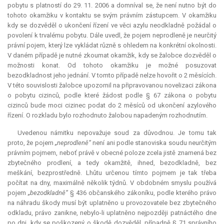
pobytu s platností do 29. 11. 2006 a domníval se, že není nutno být do
tohoto okamžiku v kontaktu se svým právním zástupcem. V okamžiku
kdy se dozvěděl o ukončení řízení ve věci azylu neodkladně požádal o
povolení k trvalému pobytu. Dále uvedl, že pojem neprodleně je neurčitý
právní pojem, který lze vykládat různě s ohledem na konkrétní okolnosti.
V daném případě je nutné zkoumat okamžik, kdy se žalobce dozvěděl o
možnosti konat. Od tohoto okamžiku je možné posuzovat
bezodkladnost jeho jednání. V tomto případě nelze hovořit o 2 měsících.
V této souvislosti žalobce upozornil na připravovanou novelizaci zákona
o pobytu cizinců, podle které žádost podle § 67 zákona o pobytu
cizinců bude moci cizinec podat do 2 měsíců od ukončení azylového
řízení. O rozkladu bylo rozhodnuto žalobou napadeným rozhodnutím.
Uvedenou námitku nepovažuje soud za důvodnou. Je tomu tak
proto, že pojem
„neprodleně“
není ani podle stanoviska soudu neurčitým
právním pojmem, neboť právě v obecné poloze zcela jistě znamená bez
zbytečného prodlení, a tedy okamžitě, ihned, bezodkladně, bez
meškání, bezprostředně. Lhůtu určenou tímto pojmem je tak třeba
počítat na dny, maximálně několik týdnů. V obdobném smyslu používá
pojem
„bezodkladně“
§ 436 občanského zákoníku, podle kterého právo
na náhradu škody musí být uplatněno u provozovatele bez zbytečného
odkladu, právo zanikne, nebylo-li uplatněno nejpozději patnáctého dne
po dni, kdy se poškozený o škodě dozvěděl, případně § 71 správního