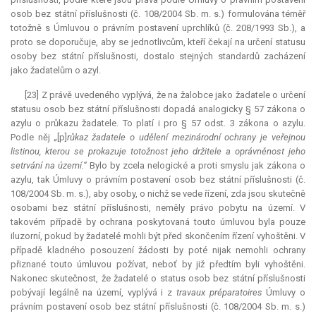
osob bez státní příslušnosti (č. 108/2004 Sb. m. s.) formulována téměř
totožně s Úmluvou o právním postavení uprchlíků (č. 208/1993 Sb.), a
proto se doporučuje, aby se jednotlivcům, kteří čekají na určení statusu
osoby bez státní příslušnosti, dostalo stejných standardů zacházení
jako žadatelům o azyl.
[23] Z právě uvedeného vyplývá, že na žalobce jako žadatele o určení
statusu osob bez státní příslušnosti dopadá analogicky § 57 zákona o
azylu o průkazu žadatele. To platí i pro § 57 odst. 3 zákona o azylu.
Podle něj
„
[p]
růkaz žadatele o udělení mezinárodní ochrany je veřejnou
listinou, kterou se prokazuje totožnost jeho držitele a oprávněnost jeho
setrvání na území.“
Bylo by zcela nelogické a proti smyslu jak zákona o
azylu, tak Úmluvy o právním postavení osob bez státní příslušnosti (č.
108/2004 Sb. m. s.), aby osoby, o nichž se vede řízení, zda jsou skutečně
osobami bez státní příslušnosti, neměly právo pobytu na území. V
takovém případě by ochrana poskytovaná touto úmluvou byla pouze
iluzorní, pokud by žadatelé mohli být před skončením řízení vyhoštěni. V
případě kladného posouzení žádosti by poté nijak nemohli ochrany
přiznané touto úmluvou požívat, neboť by již předtím byli vyhoštěni.
Nakonec skutečnost, že žadatelé o
status
osob bez státní příslušnosti
pobývají legálně na území, vyplývá i z
travaux préparatoires
Úmluvy o
právním postavení osob bez státní příslušnosti (č. 108/2004 Sb. m. s.)