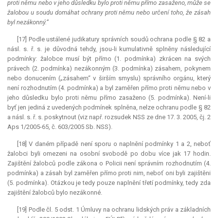
proti němu nebo v jeho důsledku bylo proti němu přímo zasaženo, může se
žalobou u soudu domáhat ochrany proti němu nebo určení toho, že zásah
byl nezákonný.“
[17] Podle ustálené judikatury správních soudů ochrana podle § 82 a
násl. s. ř. s. je důvodná tehdy, jsou-li kumulativně splněny následující
podmínky: žalobce musí být přímo (1. podmínka) zkrácen na svých
právech (2. podmínka) nezákonným (3. podmínka) zásahem, pokynem
nebo donucením („zásahem“ v širším smyslu) správního orgánu, který
není rozhodnutím (4. podmínka) a byl zaměřen přímo proti němu nebo v
jeho důsledku bylo proti němu přímo zasaženo (5. podmínka). Není-li
byť jen jediná z uvedených podmínek splněna, nelze ochranu podle § 82
a násl. s. ř. s. poskytnout (viz např. rozsudek NSS ze dne 17. 3. 2005, čj. 2
Aps 1/2005-65, č. 603/2005 Sb. NSS).
[18] V daném případě není sporu o naplnění podmínky 1 a 2, neboť
žalobci byli omezeni na osobní svobodě po dobu více jak 17 hodin.
Zajištění žalobců podle zákona o Policii není správním rozhodnutím (4.
podmínka) a zásah byl zaměřen přímo proti nim, neboť oni byli zajištěni
(5. podmínka). Otázkou je tedy pouze naplnění třetí podmínky, tedy zda
zajištění žalobců bylo nezákonné.
[19] Podle čl. 5 odst. 1 Úmluvy na ochranu lidských práv a základních