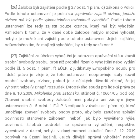
[26] Žalobci byli zajištěni podle § 27 odst. 1 písm. c) zákona o Policii.
Podle tohoto ustanovení je policista
„oprávněn zajistit cizince, jestliže
cizinec má být podle vykonatelného rozhodnutí vyhoštěn“
. Podle tohoto
ustanovení lze tedy zajistit pouze cizince, který má být vyhoštěn.
Vzhledem k tomu, že v dané době žalobce nebylo možné vyhostit,
nebylo je možné ani zajistit podle tohoto ustanovení. Jejich zajištění,
odůvodněno tím, že mají být vyhoštěni, bylo tedy nezákonné.
[27] Zajištění za účelem vyhoštění je odrazem oprávnění státu zbavit
osobní svobody osobu, proti níž probíhá řízení o vyhoštění nebo vydání
podle čl. 5 odst. 1 písm. f) EÚLP. Z judikatury Evropského soudu pro
lidská práva je zřejmé, že toto ustanovení neopravňuje státy zbavit
osobní svobody cizince, pokud je z nějakých důvodů zřejmé, že jej
vyhostit nelze (viz např. rozsudek Evropského soudu pro lidská práva ze
dne 8. 10. 2009,
Mikolenko proti Estonsku
, stížnost č. 10664/05, bod 65).
Zbavení osobní svobody žalobců není pokryto ani žádným jiným
ustanovením čl. 5 odst. 1 EÚLP. Nepřipadá v úvahu ani písm. b), které
umožňuje zbavení svobody osoby proto, aby bylo zaručeno splnění
povinnosti stanovené zákonem, neboť, jak bylo vysvětleno výše,
povinnost žalobců podrobit se správnímu vyhoštění, respektive
vycestovat z území, nebyla v daný moment aktuální. Dne 3. 12. 2019
pobývali na území legálně. Jejich dřívější správní vyhoštění nebylo