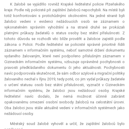
K žalobě se vyjádřilo rovněž Krajské ředitelství policie Plzeňského
kraje. Podle něj policisté při zajištění žalobců nepochybili. Na místě byli
totiž konfrontováni s protichůdnými okolnostmi. Na jedné straně byli
žalobci vedeni v evidenci nežádoucích osob se záznamem o
vykonatelném správním vyhoštění a na straně druhé se prokázali
platnými průkazy žadatelů o
status
osoby bez státní příslušnosti. Z
tohoto důvodu se rozhodli věc blíže prověřit a žalobce zajistili podle
zákona o Policii. Podle ředitelství se policisté správně prioritně řídili
záznamem v informačním systému, neboť samotné držení dokumentu
vydaného žalovaným, které není podpořeno příslušným záznamem v
Cizineckém informačním systému, vzbuzuje oprávněné pochybnosti o
pravosti předkládaného dokumentu či jeho aktuálnosti. Pochybnosti
navíc podporovala skutečnost, že sám odbor azylové a migrační politiky
žalovaného nechal v říjnu 2019, tedy poté, co jim vydal průkazy žadatele
o určení statusu osob bez státní příslušnosti, vyznačit v Cizineckém
informačním systému, že žalobci jsou nežádoucí osoby. Krajské
ředitelství navíc dodalo, že nemá možnost účinně zabránit
opakovanému omezení osobní svobody žalobců na celostátní úrovni.
Oba žalobci jsou stále aktuálně vedeni v informačních systémech jako
nežádoucí osoby.
Městský soud žalobě vyhověl a určil, že zajištění žalobců bylo