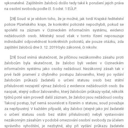
vykonatelné. Zajištěním žalobců došlo tedy také k porušení jejich práva
na osobní svobodu podle čl. 5 odst. 1 EÚLP.
[28] Soud si je vědom toho, že je možné, jak tvrdí Krajské ředitelství
policie Plzeňského kraje, že konkrétní policisté nepochybili, pokud se
spolehli na záznam v Cizineckém informačním systému, evidenci
nežádoucích osob. Městský soud však v tomto řízení neposuzuje
individuální odpovědnost konkrétních policistů, ale pouze otázku, zda
zajištění žalobců dne 3. 12. 2019 bylo zákonné, či nikoliv.
[29] Soud vnímá skutečnost, že příčinou nezákonného zásahu proti
žalobcům byla skutečnost, že žalobci byli vedeni v Cizineckém
informačním systému jako osoby nežádoucí. Nezákonný zásah tak v
prvé řadě pramení z chybného postupu žalovaného, který po vydání
žalobcům průkazů žadatelů o určení statusu osob bez státní
příslušnosti nezajistil výmaz žalobců z evidence nežádoucích osob. Ba
naopak, stejný odbor žalovaného, který žalobcům průkazy vydal, několik
týdnů poté sám provedl další záznam, že žalobci jsou nežádoucí osoby.
Takový postup, byť nemá souvislost s řízením o statusu, soud považuje
za nepřípustný. V každém případě, aby žalobci (stejně jako jiní žadatelé
o určení statusu osob bez státní příslušnosti) nebyli vystavováni
nezákonným zásahům v podobě omezování osobní svobody za účelem
správního vyhoštění, je nezbytné, aby při vydání průkazu žadatele