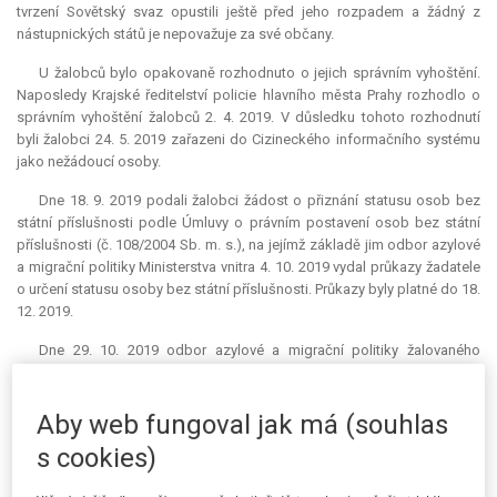
tvrzení Sovětský svaz opustili ještě před jeho rozpadem a žádný z
nástupnických států je nepovažuje za své občany.
U žalobců bylo opakovaně rozhodnuto o jejich správním vyhoštění.
Naposledy Krajské ředitelství policie hlavního města Prahy rozhodlo o
správním vyhoštění žalobců 2. 4. 2019. V důsledku tohoto rozhodnutí
byli žalobci 24. 5. 2019 zařazeni do Cizineckého informačního systému
jako nežádoucí osoby.
Dne 18. 9. 2019 podali žalobci žádost o přiznání statusu osob bez
státní příslušnosti podle Úmluvy o právním postavení osob bez státní
příslušnosti (č. 108/2004 Sb. m. s.), na jejímž základě jim odbor azylové
a migrační politiky Ministerstva vnitra 4. 10. 2019 vydal průkazy žadatele
o určení statusu osoby bez státní příslušnosti. Průkazy byly platné do 18.
12. 2019.
Dne 29. 10. 2019 odbor azylové a migrační politiky žalovaného
opětovně vyznačil žalobce v evidenci nežádoucích osob jako nežádoucí
osoby. Důvodem bylo nezaplacení nákladů spojených s předchozím
řízením o správním vyhoštění.
Aby web fungoval jak má (souhlas
s cookies)
Dne 3. 12. 2019 ve večerních hodinách cizinecká policie prováděla
pobytovou kontrolu v ubytovně v Plzni, kde v té době žili žalobci. Žalobci