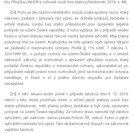
(viz Příručka UNHCR k ochraně osob bez státní příslušnosti, 2014, s. 48).
[24] Proto je dle názoru městského soudu zcela správný názor, který
nakonec zastává i žalovaný (viz výše), že držitelé průkazů žadatele o
určení statusu osoby bez státní příslušnosti jsou oprávněni legálně
pobývat na území České republiky. Z toho vyplývá, že v případě vedení
řízení o určení statusu nelze takové osoby správně vyhostit. Mají platný
pobytový titul na území. Analogicky se zde uplatní opět úprava týkající
se žadatelů o mezinárodní ochranu. Podle § 119 odst. 7 zákona č.
326/1999 Sb., o pobytu cizinců na území České republiky a o změně
některých zákonů, je rozhodnutí o správním vyhoštění cizince, který
požádal Českou republiku o mezinárodní ochranu, vykonatelné až po
případném nabytí právní moci rozhodnutí, jímž se mezinárodní ochrana
neuděluje, či řízení o ní z jiného důvodu dopadlo pro žadatele
neúspěšně.
[25] K této situaci došlo právě v případě žalobců dne 3. 12. 2019,
neboť v této době probíhalo řízení o určení jejich statusu osob bez
státní příslušnosti, měli platný průkaz žadatele a byli tedy oprávněni
pobývat na území České republiky. Za tohoto stavu nemohli být žalobci
vyhoštěni, jak nakonec sama uznala Policie ČR, neboť řízení o jejich
vyhoštění zastavila (viz výše). Tato skutečnost má dopad i na zákonnost
zajištění žalobců.