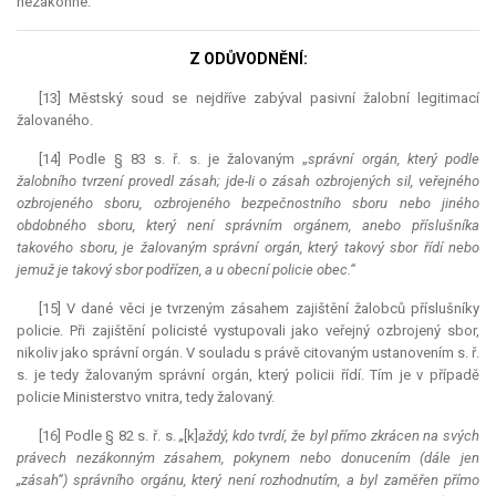
nezákonné.
Z ODŮVODNĚNÍ:
[13] Městský soud se nejdříve zabýval pasivní žalobní legitimací
žalovaného.
[14] Podle § 83 s. ř. s. je žalovaným „
správní orgán, který podle
žalobního tvrzení provedl zásah; jde-li o zásah ozbrojených sil, veřejného
ozbrojeného sboru, ozbrojeného bezpečnostního sboru nebo jiného
obdobného sboru, který není správním orgánem, anebo příslušníka
takového sboru, je žalovaným správní orgán, který takový sbor řídí nebo
jemuž je takový sbor podřízen, a u obecní policie obec.“
[15] V dané věci je tvrzeným zásahem zajištění žalobců příslušníky
policie. Při zajištění policisté vystupovali jako veřejný ozbrojený sbor,
nikoliv jako správní orgán. V souladu s právě citovaným ustanovením s. ř.
s. je tedy žalovaným správní orgán, který policii řídí. Tím je v případě
policie Ministerstvo vnitra, tedy žalovaný.
[16] Podle § 82 s. ř. s.
„
[k]
aždý, kdo tvrdí, že byl přímo zkrácen na svých
právech nezákonným zásahem, pokynem nebo donucením (dále jen
„zásah“) správního orgánu, který není rozhodnutím, a byl zaměřen přímo