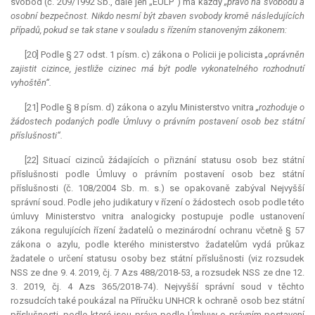
svobod (č. 209/1992 Sb., dále jen „EÚLP“) má každý
„právo na svobodu a
osobní bezpečnost. Nikdo nesmí být zbaven svobody kromě následujících
případů, pokud se tak stane v souladu s řízením stanoveným zákonem:
[20] Podle § 27 odst. 1 písm. c) zákona o Policii je policista
„oprávněn
zajistit cizince, jestliže cizinec má být podle vykonatelného rozhodnutí
vyhoštěn“.
[21] Podle § 8 písm. d) zákona o azylu Ministerstvo vnitra
„rozhoduje o
žádostech podaných podle Úmluvy o právním postavení osob bez státní
příslušnosti“.
[22] Situací cizinců žádajících o přiznání statusu osob bez státní
příslušnosti podle Úmluvy o právním postavení osob bez státní
příslušnosti (č. 108/2004 Sb. m. s.) se opakovaně zabýval Nejvyšší
správní soud. Podle jeho judikatury v řízení o žádostech osob podle této
úmluvy Ministerstvo vnitra analogicky postupuje podle ustanovení
zákona regulujících řízení žadatelů o mezinárodní ochranu včetně § 57
zákona o azylu, podle kterého ministerstvo žadatelům vydá průkaz
žadatele o určení statusu osoby bez státní příslušnosti (viz rozsudek
NSS ze dne 9. 4. 2019, čj. 7 Azs 488/2018-53, a rozsudek NSS ze dne 12.
3. 2019, čj. 4 Azs 365/2018-74). Nejvyšší správní soud v těchto
rozsudcích také poukázal na Příručku UNHCR k ochraně osob bez státní
příslušnosti, podle které jsou práva podle Úmluvy o právním postavení