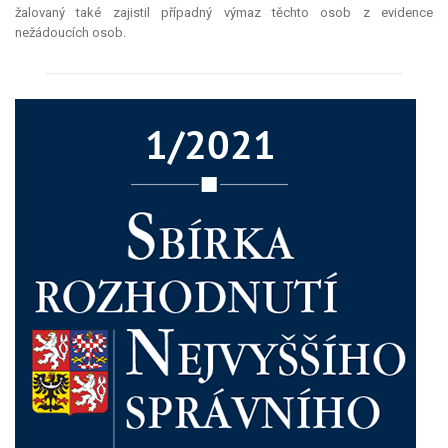
žalovaný také zajistil případný výmaz těchto osob z evidence
nežádoucích osob.