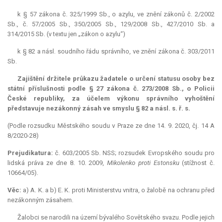
k § 57 zákona č. 325/1999 Sb., o azylu, ve znění zákonů č. 2/2002
Sb., č. 57/2005 Sb., 350/2005 Sb., 129/2008 Sb., 427/2010 Sb. a
314/2015 Sb. (v textu jen „zákon o azylu“)
k § 82 a násl. soudního řádu správního, ve znění zákona č. 303/2011
Sb.
Zajištění držitele průkazu žadatele o určení statusu osoby bez
státní příslušnosti podle § 27 zákona č. 273/2008 Sb., o Policii
České republiky, za účelem výkonu správního vyhoštění
představuje nezákonný zásah ve smyslu § 82 a násl. s. ř. s.
(Podle rozsudku Městského soudu v Praze ze dne 14. 9. 2020, čj. 14 A
8/2020-28)
Prejudikatura:
č. 603/2005 Sb. NSS; rozsudek Evropského soudu pro
lidská práva ze dne 8. 10. 2009,
Mikolenko proti Estonsku
(stížnost č.
10664/05).
Věc:
a) A. K. a b) E. K. proti Ministerstvu vnitra, o žalobě na ochranu před
nezákonným zásahem.
Žalobci se narodili na území bývalého Sovětského svazu. Podle jejich