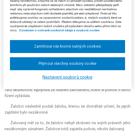
se cizinecké policii prokázali průkazy žadatele o určení statusu osob
Vážený návštěvníku, snažíme se ze všech sil přinášet vysokou úroveň uživatelského
komfortu při používání našich webových stránek. Mezi základní předpoklady patří
bez státní příslušnosti. Policisté však zjistili, že žalobci jsou vedeni jako
např. aby správně fungovalo vyhledávání, abychom vás neobtěžovali nevhodnou
nežádoucí osoby v evidenci nežádoucích osob mimo jiné z důvodu
reklamou nebo abychom měli dostatek podnětů, jak web vylepšovat. Proto od Vás
potřebujeme souhlas se zpracováním souborů cookies, tj. malých souborů, které se
pravomocného rozhodnutí o správním vyhoštění. Na základě této
dočasně ukládají ve vašem prohlížeči. Předem děkujeme za udělení souhlasu. Data
informace policisté žalobce podle § 27 odst. 1 písm. c) zákona č.
využijeme ke zlepšování našich služeb a přizpůsobení obsahu webu přímo Vám na
míru.
Oznámení o ochraně osobních údajů a souborů cookie
273/2008 Sb., o Policii České republiky (dále jen „zákon o Policii“). Podle
tohoto ustanovení je policista
„oprávněn zajistit cizince, jestliže cizinec
má být podle vykonatelného rozhodnutí vyhoštěn“
. Žalobci byli ze zajištění
Zamítnout vše kromě nutných cookies
propuštěni následujícího dne.
Odbor cizinecké policie Krajského ředitelství policie Plzeňského
Přijmout všechny soubory cookie
kraje následně zahájil se žalobci řízení o správním vyhoštění.
Rozhodnutími ze dne 8. 1. 2020 však řízení zastavil, jelikož žalobci byli
Nastavení souborů cookie
dle jeho názoru jako žadatelé o určení statusu osob bez státní
příslušnosti oprávněni po dobu řízení pobývat na území České republiky.
Tato skutečnost vyplynula ze sdělení žalovaného, které si policie v rámci
řízení vyžádala.
Žalobci následně podali žalobu, kterou se domáhali určení, že jejich
zajištění bylo nezákonné.
Žalovaný měl za to, že žalobci nebyli zkráceni na svých právech jeho
nezákonným zásahem. Žalobce totiž zajistila policie, nikoliv žalovaný.