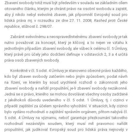
Zbavení svobody totiž musí být především v souladu se základním cílem
citovaného článku, kterým je chránit právo na osobní svobodu a zajistit,
aby jí nikdo nebyl svévolně zbaven, jak připomněl Evropský soud pro
lidská práva mj. v rozsudku ze dne 27. 11. 2008,
Rashed proti České
republice
, stížnost č. 298/07.
Zabránit svévolnému a neospravedlnitelnému zbavení svobody je tak
nutno považovat za koncept, který je klíčový, a to nejen ve vztahu k
jednotlivým případům zbavení svobody, ale vůbec k celému čl. 5 Úmluvy,
který právě pro účely jeho dodržení definuje v odstavcích 2, 3 a 4 určitá
práva osob zbavených svobody.
Konkrétně v čl. 5 odst. 4 Úmluvy je stanoveno obecné právo každého,
kdo byl zbaven svobody zatčením nebo jiným způsobem, podat návrh
na řízení, ve kterém by soud urychleně rozhodl o zákonnosti jeho
zbavení svobody a nařídil propuštění, je-li zbavení svobody nezákonné.
Jedná se o právo, kterého se mohou dovolávat všechny osoby zadržené
z jakéhokoli důvodu uvedeného v čl. 5 odst. 1 Úmluvy, tj. i cizinci v
případě zajištění za účelem správního vyhoštění. V situacích, kdy cizinci
bylo vydáno rozhodnutí o zajištění správním orgánem, přitom nabývá čl.
5 odst. 4 Úmluvy na významu, neboť garantuje přezkoumání takového
rozhodnutí nezávislým soudem, který musí mít pravomoc nařídit
propuštění, jak judikoval Evropský soud pro lidská práva nejnověji v