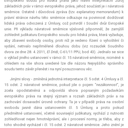
Evropského soudu pro lidská práva jako hlavní interpretační zdroj
základních práv v rámci evropského práva, jehož součástí je i návratová
směrnice. Ostatně i důvodová zpráva (tzv.
explanatory
memorandum
) k
právní stránce návrhu této směrnice odkazuje na povinnost dodržovat
lidská práva odvozená z Úmluvy, což potvrdil i Soudní dvůr Evropské
unie. Při výkladu návratové směrnice výslovně připomněl, že zamýšlí
zohlednit judikaturu Evropského soudu pro lidská práva, která vyžaduje,
aby zbavení svobody osoby, proti níž je vedeno řízení o vyhoštění či
vydání, netrvalo nepřiměřeně dlouhou dobu (viz rozsudek Soudního
dvora ze dne 28. 4. 2011,
El Dridi
, C-61/11 PPU, bod 43). Jednalo se sice
o výklad jiného ustanovení v rámci čl. 15 návratové směrnice, nicméně s
ohledem na vše shora uvedené lze dle názoru Nejvyššího správního
soudu tento závěr přenést i na nyní posuzovanou věc.
Jinými slovy - zmíněná jednotná
interpretace
čl. 5 odst. 4 Úmluvy a čl.
15 odst. 2 návratové směrnice, pokud jde o pojem "
nezákonnost
", je
zcela opodstatněná a odpovídá shora popsaným požadavkům
evropského práva na stejný význam a rozsah základních práv a na
zachování dosavadní úrovně ochrany. Ta je v případě práva na osobní
svobodu jasně dána ustanovením čl. 5 Úmluvy, a proto pokud
předmětné ustanovení, včetně související judikatury, vychází z nutnosti
zohledňovat nejen hmotněprávní, ale i procesní normy, je třeba, aby z
toho shodně vycházel i čl. 15 odst. 2 návratové směrnice. Jeho znění je