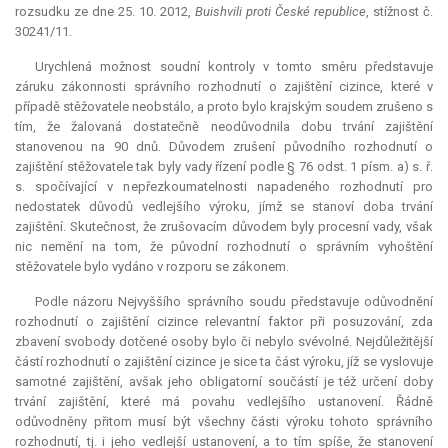
rozsudku ze dne 25. 10. 2012,
Buishvili proti České republice
, stížnost č.
30241/11.
Urychlená možnost soudní kontroly v tomto směru představuje
záruku zákonnosti správního rozhodnutí o zajištění cizince, které v
případě stěžovatele neobstálo, a proto bylo krajským soudem zrušeno s
tím, že žalovaná dostatečně neodůvodnila dobu trvání zajištění
stanovenou na 90 dnů. Důvodem zrušení původního rozhodnutí o
zajištění stěžovatele tak byly vady řízení podle § 76 odst. 1 písm. a) s. ř.
s. spočívající v nepřezkoumatelnosti napadeného rozhodnutí pro
nedostatek důvodů vedlejšího výroku, jímž se stanoví doba trvání
zajištění. Skutečnost, že zrušovacím důvodem byly procesní vady, však
nic nemění na tom, že původní rozhodnutí o správním vyhoštění
stěžovatele bylo vydáno v rozporu se zákonem.
Podle názoru Nejvyššího správního soudu představuje odůvodnění
rozhodnutí o zajištění cizince
relevantní
faktor při posuzování, zda
zbavení svobody dotčené osoby bylo či nebylo svévolné. Nejdůležitější
částí rozhodnutí o zajištění cizince je sice ta část výroku, jíž se vyslovuje
samotné zajištění, avšak jeho
obligatorní
součástí je též určení doby
trvání zajištění, které má povahu vedlejšího ustanovení. Řádně
odůvodněny přitom musí být všechny části výroku tohoto správního
rozhodnutí, tj. i jeho vedlejší ustanovení, a to tím spíše, že stanovení