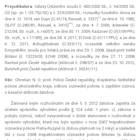
Prejudikatura:
nálezy Ústavního soudu č. 403/2002 Sb., č. 54/2003 Sb.
ÚS (sp. zn. I. ÚS 752/02) a č. 229/2009 Sb.; rozsudky Soudního dvora ze
*)
dne 4. 12. 1974, van Duyn (C-41/74, Recueil, s. 1337)
ze dne 6. 10. 1982,
**)
CILFIT (C-283/81, Recueil, s. 3415)
, ze dne 4. 7. 2006, Adeneler (C-
212/04, Sb. rozh., s. I-6057), ze dne 30. 11. 2009, Kadzoev (C-357/09 PPU,
Sb. rozh., s. I-11189), ze dne 28. 4. 2011, El Dridi (C-61/11 PPU), a ze dne
6. 12. 2011, Achughbabian (C-329/11); rozsudek velkého senátu
Evropského soudu pro lidská práva ze dne 29. 1. 2008,
Saadi proti Velké
Británii
(č. 13229/03, ECHR 2008), a rozsudky ze dne 27. 11. 2008,
Rashed proti České republice
(stížnost č. 298/07) a ze dne 25. 10. 2012,
Buishvili proti České republice
(stížnost č. 30241/11).
Věc:
Christian N. O. proti Policii České republiky, Krajskému ředitelství
policie Jihočeského kraje, odboru cizinecké policie, o zajištění cizince,
o kasační stížnosti žalobce.
Žalovaná svým rozhodnutím ze dne 5. 5. 2012 žalobce zajistila za
účelem správního vyhoštění podle § 124 odst. 1 písm. c) zákona o
pobytu cizinců, neboť nevycestoval v době stanovené v rozhodnutí o
správním vyhoštění, které mu bylo vydáno v roce 2007 Inspektorátem
cizinecké policie Praha-Ruzyně (s dobou platnosti na 2 roky) a následně
též v roce 2008 Inspektorátem cizinecké policie Břeclav (s dobou