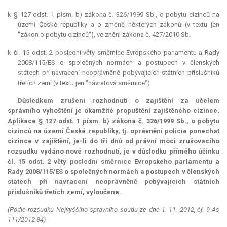
k § 127 odst. 1 písm. b) zákona č. 326/1999 Sb., o pobytu cizinců na
území České republiky a o změně některých zákonů (v textu jen
"zákon o pobytu cizinců"), ve znění zákona č. 427/2010 Sb.
k čl. 15 odst. 2 poslední věty směrnice Evropského parlamentu a Rady
2008/115/ES o společných normách a postupech v členských
státech při navracení neoprávněně pobývajících státních příslušníků
třetích zemí (v textu jen "návratová směrnice")
Důsledkem zrušení rozhodnutí o zajištění za účelem
správního vyhoštění je okamžité propuštění zajištěného cizince.
Aplikace § 127 odst. 1 písm. b) zákona č. 326/1999 Sb., o pobytu
cizinců na území České republiky, tj. oprávnění policie ponechat
cizince v zajištění, je-li do tří dnů od právní moci zrušovacího
rozsudku vydáno nové rozhodnutí, je v důsledku přímého účinku
čl. 15 odst. 2 věty poslední směrnice Evropského parlamentu a
Rady 2008/115/ES o společných normách a postupech v členských
státech při navracení neoprávněně pobývajících státních
příslušníků třetích zemí, vyloučena.
(Podle rozsudku Nejvyššího správního soudu ze dne 1. 11. 2012, čj. 9 As
111/2012-34)