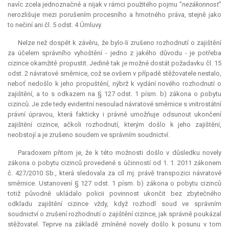
navíc zcela jednoznačné a nijak v rámci použitého pojmu "
nezákonnost
"
nerozlišuje mezi porušením procesního a hmotného práva, stejně jako
to nečiní ani čl. 5 odst. 4 Úmluvy.
Nelze než dospět k závěru, že bylo-li zrušeno rozhodnutí o zajištění
za účelem správního vyhoštění - jedno z jakého důvodu - je potřeba
cizince okamžitě propustit. Jedině tak je možné dostát požadavku čl. 15
odst. 2 návratové směrnice, což se ovšem v případě stěžovatele nestalo,
neboť nedošlo k jeho propuštění, nýbrž k vydání nového rozhodnutí o
zajištění, a to s odkazem na § 127 odst. 1 písm. b) zákona o pobytu
cizinců. Je zde tedy evidentní nesoulad návratové směrnice s vnitrostátní
právní úpravou, která fakticky i právně umožňuje odsunout ukončení
zajištění cizince, ačkoli rozhodnutí, kterým došlo k jeho zajištění,
neobstojí a je zrušeno soudem ve správním soudnictví.
Paradoxem přitom je, že k této možnosti došlo v důsledku novely
zákona o pobytu cizinců provedené s účinností od 1. 1. 2011 zákonem
č. 427/2010 Sb., která sledovala za cíl mj. právě transpozici návratové
směrnice. Ustanovení § 127 odst. 1 písm. b) zákona o pobytu cizinců
totiž původně ukládalo policii povinnost ukončit bez zbytečného
odkladu zajištění cizince vždy, když rozhodl soud ve správním
soudnictví o zrušení rozhodnutí o zajištění cizince, jak správně poukázal
stěžovatel. Teprve na základě zmíněné novely došlo k posunu v tom