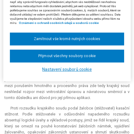
např. aby správně fungovalo vyhledávání, abychom vás neobtěžovali nevhodnou
souladu se zákonnou normou a nikterak se nepříčí ani čl. 5 odst. 4
reklamou nebo abychom měli dostatek podnětů, jak web vylepšovat. Proto od Vás
Úmluvy o ochraně lidských práv a základních svobod (č. 209/1992 Sb.,
potřebujeme souhlas se zpracováním souborů cookies, tj. malých souborů, které se
dočasně ukládají ve vašem prohlížeči. Předem děkujeme za udělení souhlasu. Data
dále jen "Úmluva"), ani čl. 15 odst. 2 směrnice Evropského parlamentu a
využijeme ke zlepšování našich služeb a přizpůsobení obsahu webu přímo Vám na
Rady 2008/115/ES o společných normách a postupech v členských
míru.
Oznámení o ochraně osobních údajů a souborů cookie
státech při navracení neoprávněně pobývajících státních příslušníků
třetích zemí.
Zamítnout vše kromě nutných cookies
Jako podstatné pak krajský soud zopakoval, že ke zrušení
původního rozhodnutí o zajištění stěžovatele nedošlo pro nezákonnost,
ale pro procesní vady, a k jejich nápravě je § 127 odst. 1 písm. b) zákona
Přijmout všechny soubory cookie
o pobytu cizinců použitelný; ostatně stěžovatel se svou žalobou proti
původnímu rozhodnutí o zajištění ani nedovolával toho, že by zákonné
Nastavení souborů cookie
požadavky pro jeho zajištění splněny nebyly (žaloba směřovala pouze
proti nedostatečnému odůvodnění). S odkazem na uvedené rozlišení
mezi porušením hmotného a procesního práva zde tedy krajský soud
neshledal rozpor mezi vnitrostátní úpravou a návratovou směrnicí a v
tomto důsledku ani důvod pro její přímou aplikaci.
Proti rozsudku krajského soudu podal žalobce (stěžovatel) kasační
stížnost. Podle stěžovatele v odůvodnění napadeného rozsudku
absentují logické úvahy a výkladové postupy, jimiž se řídil krajský soud,
který se omezil na pouhé konstatování žalobních námitek, vyjádření
žalovaného, opakování zákonných ustanovení a shrnutí skutkového