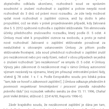
zbytečného odkladu ukončeno, rozhodne-li soud ve správním
soudnictví o zrušení rozhodnutí o zajištění a policie nevydá nové
rozhodnutí do 3 dnů od právní moci rozsudku. Je zde tedy možnost
vydat nové rozhodnutí o zajištění cizince, aniž by došlo k jeho
propuštění, což se stalo v právě projednávaném případě, kdy žalovaná
dne 5. 5. 2012 opětovně rozhodla o zajištění stěžovatele. Tím eliminovala
účinky předchozího zrušovacího rozsudku, který podle čl. 5 odst. 4
Úmluvy musí vést k propuštění cizince na svobodu, a proto je nutné
nové rozhodnutí žalované o zajištění stěžovatele považovat za
neslučitelné s citovaným ustanovením Úmluvy. Je přitom podle
stěžovatele lhostejné, zda soud předchozí rozhodnutí o zajištění zrušil
pro nezákonnost nebo pro vady řízení, neboť v obou případech se jedná
o zrušení rozhodnutí "
pro nezákonnost
" ve smyslu čl. 5 odst. 4 Úmluvy.
Výrazy jako zákonnost či nezákonnost mají v rámci Úmluvy autonomní
význam nezávislý na významu, který jim přisuzují vnitrostátní právní řády,
včetně § 78 odst. 1 s. ř. s. Podle Evropského soudu pro lidská práva
"
tam, kde se hovoří o zákonnosti zajištění
[...]
Úmluva odkazuje především k
povinnosti respektovat hmotněprávní i procesní pravidla národního
právního řádu
" (viz rozsudek velkého senátu ze dne 15. 11. 1996,
Chahal
proti Velké Británii
, stížnost č. 22414/93, Reports 1996-V).
Závěr krajského soudu, že nezákonnost zajištění je dána jen tam,