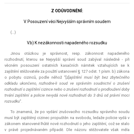
Z ODŮVODNĚNÍ:
V. Posouzení věci Nejvyšším správním soudem
(...)
V.b) K nezákonnosti napadeného rozsudku
Jinou otázkou je správnost, resp. zákonnost napadeného
rozhodnutí, kterou se Nejvyšší správní soud zabýval následně - při
věcném posouzení ostatních kasačních námitek vztahujících se k
zajištění stěžovatele za použití ustanovení § 127 odst. 1 písm. b) zákona
o pobytu cizinců, podle něhož "[z]
ajištění musí být bez zbytečného
odkladu ukončeno, rozhodne-li soud ve správním soudnictví o zrušení
rozhodnutí o zajištění cizince nebo o zrušení rozhodnutí o prodloužení doby
trvání zajištění a policie nevydá nové rozhodnutí do 3 dnů od právní moci
rozsudku
".
To znamená, že po vydání zrušovacího rozsudku správního soudu
musí být zajištěný cizinec propuštěn na svobodu, ledaže policie vydá v
zákonem stanovené lhůtě nové rozhodnutí o jeho zajištění, což se stalo
v právě projednávaném případě. Dle názoru stěžovatele však měla