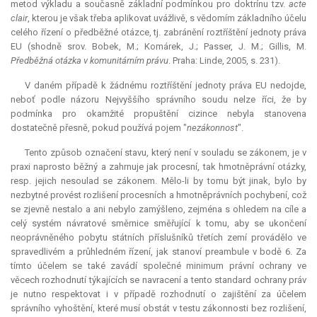
metod výkladu a současně základní podmínkou pro doktrínu tzv.
acte
clair
, kterou je však třeba aplikovat uvážlivě, s vědomím základního účelu
celého řízení o předběžné otázce, tj. zabránění roztříštění jednoty práva
EU (shodně srov. Bobek, M.; Komárek, J.; Passer, J. M.; Gillis, M.
Předběžná otázka v komunitárním právu
. Praha: Linde, 2005, s. 231).
V daném případě k žádnému roztříštění jednoty práva EU nedojde,
neboť podle názoru Nejvyššího správního soudu nelze říci, že by
podmínka pro okamžité propuštění cizince nebyla stanovena
dostatečně přesně, pokud používá pojem "
nezákonnost
".
Tento způsob označení stavu, který není v souladu se zákonem, je v
praxi naprosto běžný a zahrnuje jak procesní, tak hmotněprávní otázky,
resp. jejich nesoulad se zákonem. Mělo-li by tomu být jinak, bylo by
nezbytné provést rozlišení procesních a hmotněprávních pochybení, což
se zjevně nestalo a ani nebylo zamýšleno, zejména s ohledem na cíle a
celý systém návratové směrnice směřující k tomu, aby se ukončení
neoprávněného pobytu státních příslušníků třetích zemí provádělo ve
spravedlivém a průhledném řízení, jak stanoví preambule v bodě 6. Za
tímto účelem se také zavádí společné minimum právní ochrany ve
věcech rozhodnutí týkajících se navracení a tento standard ochrany práv
je nutno respektovat i v případě rozhodnutí o zajištění za účelem
správního vyhoštění, které musí obstát v testu zákonnosti bez rozlišení,