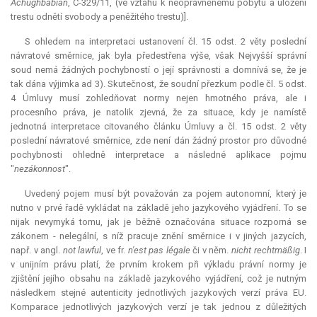
Achughbabian
, C-329/11, (ve vztahu k neoprávněnému pobytu a uložení
trestu odnětí svobody a peněžitého trestu)].
S ohledem na interpretaci ustanovení čl. 15 odst. 2 věty poslední
návratové směrnice, jak byla předestřena výše, však Nejvyšší správní
soud nemá žádných pochybností o její správnosti a domnívá se, že je
tak dána výjimka ad 3). Skutečnost, že soudní přezkum podle čl. 5 odst.
4 Úmluvy musí zohledňovat normy nejen hmotného práva, ale i
procesního práva, je natolik zjevná, že za situace, kdy je namístě
jednotná
interpretace
citovaného článku Úmluvy a čl. 15 odst. 2 věty
poslední návratové směrnice, zde není dán žádný prostor pro důvodné
pochybnosti ohledně
interpretace
a následné aplikace pojmu
"
nezákonnost
".
Uvedený pojem musí být považován za pojem autonomní, který je
nutno v prvé řadě vykládat na základě jeho jazykového vyjádření. To se
nijak nevymyká tomu, jak je běžně označována situace rozporná se
zákonem - nelegální, s níž pracuje znění směrnice i v jiných jazycích,
např. v angl.
not lawful
, ve fr.
n'est pas légale
či v něm.
nicht rechtmäßig
. I
v unijním právu platí, že prvním krokem při výkladu právní normy je
zjištění jejího obsahu na základě jazykového vyjádření, což je nutným
následkem stejné autenticity jednotlivých jazykových verzí práva EU.
Komparace jednotlivých jazykových verzí je tak jednou z důležitých