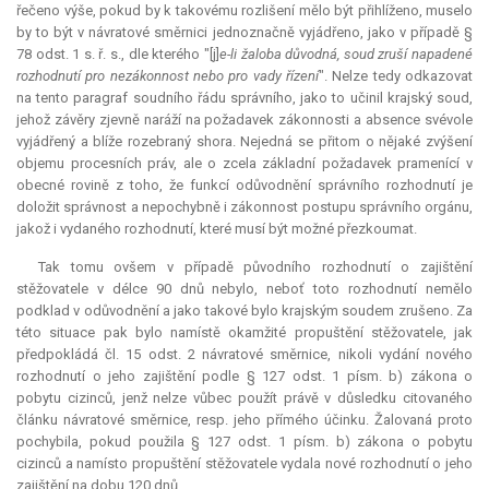
řečeno výše, pokud by k takovému rozlišení mělo být přihlíženo, muselo
by to být v návratové směrnici jednoznačně vyjádřeno, jako v případě §
78 odst. 1 s. ř. s., dle kterého "[j]
e-li žaloba důvodná, soud zruší napadené
rozhodnutí pro nezákonnost nebo pro vady řízení
". Nelze tedy odkazovat
na tento paragraf soudního řádu správního, jako to učinil krajský soud,
jehož závěry zjevně naráží na požadavek zákonnosti a absence svévole
vyjádřený a blíže rozebraný shora. Nejedná se přitom o nějaké zvýšení
objemu procesních práv, ale o zcela základní požadavek pramenící v
obecné rovině z toho, že funkcí odůvodnění správního rozhodnutí je
doložit správnost a nepochybně i zákonnost postupu správního orgánu,
jakož i vydaného rozhodnutí, které musí být možné přezkoumat.
Tak tomu ovšem v případě původního rozhodnutí o zajištění
stěžovatele v délce 90 dnů nebylo, neboť toto rozhodnutí nemělo
podklad v odůvodnění a jako takové bylo krajským soudem zrušeno. Za
této situace pak bylo namístě okamžité propuštění stěžovatele, jak
předpokládá čl. 15 odst. 2 návratové směrnice, nikoli vydání nového
rozhodnutí o jeho zajištění podle § 127 odst. 1 písm. b) zákona o
pobytu cizinců, jenž nelze vůbec použít právě v důsledku citovaného
článku návratové směrnice, resp. jeho přímého účinku. Žalovaná proto
pochybila, pokud použila § 127 odst. 1 písm. b) zákona o pobytu
cizinců a namísto propuštění stěžovatele vydala nové rozhodnutí o jeho
zajištění na dobu 120 dnů.