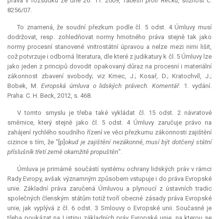
práva v rozsudku ze dne 26. 11. 2009,
Tabesh proti Řecku
, stížnost č.
8256/07.
To znamená, že soudní přezkum podle čl. 5 odst. 4 Úmluvy musí
dodržovat, resp. zohledňovat normy hmotného práva stejně tak jako
normy procesní stanovené vnitrostátní úpravou a nelze mezi nimi lišit,
což potvrzuje i odborná literatura, dle které z judikatury k čl. 5 Úmluvy lze
jako jeden z principů dovodit opakovaný důraz na procesní i materiální
zákonnost zbavení svobody; viz Kmec, J.; Kosař, D.; Kratochvíl, J.;
Bobek, M.
Evropská úmluva o lidských právech. Komentář.
1. vydání.
Praha: C. H. Beck, 2012, s. 468.
V tomto smyslu je třeba také vykládat čl. 15 odst. 2 návratové
směrnice, který stejně jako čl. 5 odst. 4 Úmluvy zaručuje právo na
zahájení rychlého soudního řízení ve věci přezkumu zákonnosti zajištění
cizince s tím, že "[p]
okud je zajištění nezákonné, musí být dotčený státní
příslušník třetí země okamžitě propuštěn
".
Úmluva je primárně součástí systému ochrany lidských práv v rámci
Rady Evropy, avšak významným způsobem vstupuje i do práva Evropské
unie. Základní práva zaručená Úmluvou a plynoucí z ústavních tradic
společných členským státům totiž tvoří obecné zásady práva Evropské
unie, jak vyplývá z čl. 6 odst. 3 Smlouvy o Evropské unii. Současně je
třeba poukázat na Listinu základních práv Evropské unie, na kterou se