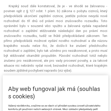
Krajský soud dále konstatoval, že je - ve shodě se žalovanou -
povinen vyjít z § 127 odst. 1 písm. b) zákona o pobytu cizinců, který
předpokládá ukončení zajištění cizince, jestliže policie nevydá nové
rozhodnutí do tří dnů od právní moci zrušovacího rozsudku. Toto
oprávnění bylo v souzené věci využito a žalovaná vydala napadené
rozhodnutí o zajištění stěžovatele následující den po právní moci
zrušovacího rozsudku, tudíž ve lhůtě předpokládané zákonem. Ten
přímo předpokládá možnost vydání nového rozhodnutí a dle názoru
krajského soudu nelze říci, že došlo-li ke zrušení předchozího
rozhodnutí o zajištění, bylo tak učiněno pro nezákonnost, a proto musí
být stěžovatel okamžitě propuštěn. Původní rozhodnutí totiž nebylo
zrušeno pro nezákonnost, ale pro vady procesní povahy, a za takové
situace nic nebránilo vydat nové, bezvadné rozhodnutí, které krajským
soudem zjištěné pochybení napravilo (viz výše).
V této souvislosti krajský soud připomněl, že i § 78 odst. 1 s. ř. s.
rozlišuje důvody pro zrušení správního rozhodnutí, které rozděluje do
Aby web fungoval jak má (souhlas
dvou skupin. Rozhodnutí lze zrušit jednak pro nezákonnost, jednak pro
procesní vady. Nezákonností je nutno rozumět porušení hmotněprávních
s cookies)
předpisů, které však v daném případě krajský soud neshledal, a zjištěné
vady procesní povahy pak umožnily žalovanému vydat ve lhůtě tří dnů
Vážený návštěvníku, snažíme se ze všech sil přinášet vysokou úroveň uživatelského
nové rozhodnutí. Tento postup je podle názoru krajského soudu v
komfortu při používání našich webových stránek. Mezi základní předpoklady patří