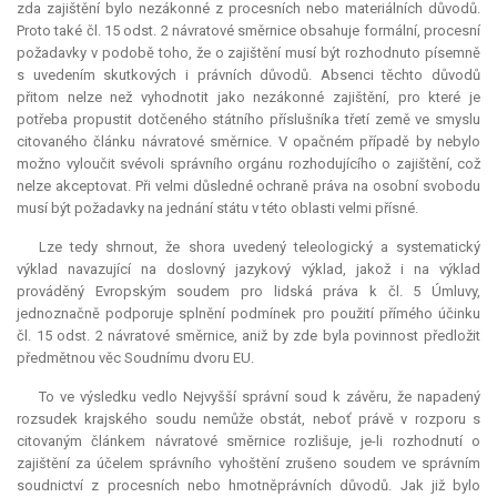
zda zajištění bylo nezákonné z procesních nebo materiálních důvodů.
Proto také čl. 15 odst. 2 návratové směrnice obsahuje formální, procesní
požadavky v podobě toho, že o zajištění musí být rozhodnuto písemně
s uvedením skutkových i právních důvodů. Absenci těchto důvodů
přitom nelze než vyhodnotit jako nezákonné zajištění, pro které je
potřeba propustit dotčeného státního příslušníka třetí země ve smyslu
citovaného článku návratové směrnice. V opačném případě by nebylo
možno vyloučit svévoli správního orgánu rozhodujícího o zajištění, což
nelze akceptovat. Při velmi důsledné ochraně práva na osobní svobodu
musí být požadavky na jednání státu v této oblasti velmi přísné.
Lze tedy shrnout, že shora uvedený teleologický a systematický
výklad navazující na doslovný jazykový výklad, jakož i na výklad
prováděný Evropským soudem pro lidská práva k čl. 5 Úmluvy,
jednoznačně podporuje splnění podmínek pro použití přímého účinku
čl. 15 odst. 2 návratové směrnice, aniž by zde byla povinnost předložit
předmětnou věc Soudnímu dvoru EU.
To ve výsledku vedlo Nejvyšší správní soud k závěru, že napadený
rozsudek krajského soudu nemůže obstát, neboť právě v rozporu s
citovaným článkem návratové směrnice rozlišuje, je-li rozhodnutí o
zajištění za účelem správního vyhoštění zrušeno soudem ve správním
soudnictví z procesních nebo hmotněprávních důvodů. Jak již bylo