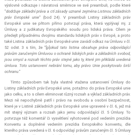
výslovně odkazuje i návratová směrnice ve své preambuli, podle které
"
dodržuje základní práva a ctí zásady uznané zejména Listinou základních
práv Evropské unie
" (bod 24). V preambuli Listiny základních práv
Evropské unie se přitom přímo potvrzují práva, která vyplývají mj. z
Úmluvy a z judikatury Evropského soudu pro lidská práva. Cílem je
předejít případnému dvojímu standardu lidských práv v Evropě, a proto
také Listina základních práv Evropské unie zavádí odkaz na Úmluvu v čl.
52 odst. 3 s tím, že "[p]
okud tato listina obsahuje práva odpovídající
právům zaručeným Úmluvou o ochraně lidských práv a základních svobod,
jsou smysl a rozsah těchto práv stejné jako ty, které jim přikládá uvedená
úmluva. Toto ustanovení nebrání tomu, aby právo Unie poskytovalo širší
ochranu
."
Tímto způsobem tak byla vlastně vtažena ustanovení Úmluvy do
Listiny základních práv Evropské unie, potažmo do práva Evropské unie
jako celku, a to s cílem
eliminovat
různý rozsah a výklad základních práv.
Mezi ně nepochybně patří i právo na svobodu a osobní bezpečnost,
které je v Listině základních práv Evropské unie upravené v čl. 6, jež má
mít stejný význam a rozsah jako jemu odpovídající čl. 5 Úmluvy. To
potvrzuje též komentář či vysvětlení vyhotovené pod vedením prezídia
Konventu a doplněné vedením prezídia Evropského konventu, dle
kterého práva uvedená v čl. 6 odpovídají právům zaručeným čl. 5 Úmluvy