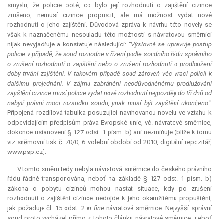
smyslu, že policie poté, co bylo její rozhodnutí o zajištění cizince
zrušeno, nemusí cizince propustit, ale má možnost vydat nové
rozhodnutí o jeho zajištění. Důvodová zpráva k návrhu této novely se
však k naznačenému nesouladu této možnosti s návratovou směrnicí
nijak nevyjadřuje a konstatuje následující: "
Výslovně se upravuje postup
policie v případě, že soud rozhodne v řízení podle soudního řádu správního
o zrušení rozhodnutí o zajištění nebo o zrušení rozhodnutí o prodloužení
doby trvání zajištění. V takovém případě soud zároveň věc vrací policii k
dalšímu projednání. V zájmu zabránění neodůvodněnému prodlužování
zajištění cizince musí policie vydat nové rozhodnutí nejpozději do tří dnů od
nabytí právní moci rozsudku soudu, jinak musí být zajištění ukončeno
."
Připojená rozdílová tabulka posuzující navrhovanou novelu ve vztahu k
odpovídajícím předpisům práva Evropské unie, vč. návratové směrnice,
dokonce ustanovení § 127 odst. 1 písm. b) ani nezmiňuje (blíže k tomu
viz sněmovní tisk č. 70/0, 6. volební období od 2010, digitální repozitář,
www.psp.cz).
V tomto směru tedy nebyla návratová směrnice do českého právního
řádu řádně transponována, neboť na základě § 127 odst. 1 písm. b)
zákona o pobytu cizinců mohou nastat situace, kdy po zrušení
rozhodnutí o zajištění cizince nedojde k jeho okamžitému propuštění,
jak požaduje čl. 15 odst. 2
in fine
návratové směrnice. Nejvyšší správní
soud proto vycházel přímo z tohoto článku návratové směrnice, neboť