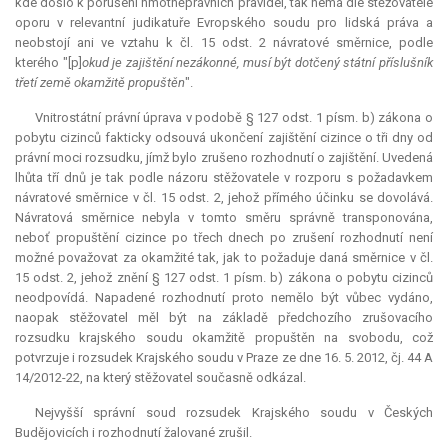
kde došlo k porušení hmotněprávních pravidel, tak nemá dle stěžovatele
oporu v
relevantní
judikatuře Evropského soudu pro lidská práva a
neobstojí ani ve vztahu k čl. 15 odst. 2 návratové směrnice, podle
kterého "[p]
okud je zajištění nezákonné, musí být dotčený státní příslušník
třetí země okamžitě propuštěn
".
Vnitrostátní právní úprava v podobě § 127 odst. 1 písm. b) zákona o
pobytu cizinců fakticky odsouvá ukončení zajištění cizince o tři dny od
právní moci rozsudku, jímž bylo zrušeno rozhodnutí o zajištění. Uvedená
lhůta tří dnů je tak podle názoru stěžovatele v rozporu s požadavkem
návratové směrnice v čl. 15 odst. 2, jehož přímého účinku se dovolává.
Návratová směrnice nebyla v tomto směru správně transponována,
neboť propuštění cizince po třech dnech po zrušení rozhodnutí není
možné považovat za okamžité tak, jak to požaduje daná směrnice v čl.
15 odst. 2, jehož znění § 127 odst. 1 písm. b) zákona o pobytu cizinců
neodpovídá. Napadené rozhodnutí proto nemělo být vůbec vydáno,
naopak stěžovatel měl být na základě předchozího zrušovacího
rozsudku krajského soudu okamžitě propuštěn na svobodu, což
potvrzuje i rozsudek Krajského soudu v Praze ze dne 16. 5. 2012, čj. 44 A
14/2012-22, na který stěžovatel současně odkázal.
Nejvyšší správní soud rozsudek Krajského soudu v Českých
Budějovicích i rozhodnutí žalované zrušil.