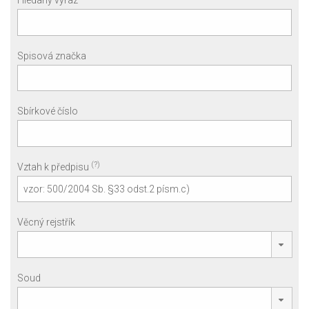
Hledaný výraz
Spisová značka
Sbírkové číslo
(?)
Vztah k předpisu
Věcný rejstřík
Soud