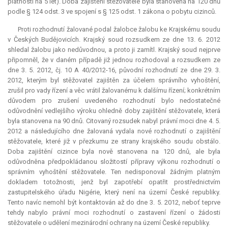
platnosti na 5 let). Doba zajištění stěžovatele byla stanovena na 120 dnů
podle § 124 odst. 3 ve spojení s § 125 odst. 1 zákona o pobytu cizinců.
Proti rozhodnutí žalované podal žalobce žalobu ke Krajskému soudu
v Českých Budějovicích. Krajský soud rozsudkem ze dne 13. 6. 2012
shledal žalobu jako nedůvodnou, a proto ji zamítl. Krajský soud nejprve
připomněl, že v daném případě již jednou rozhodoval a rozsudkem ze
dne 3. 5. 2012, čj. 10 A 40/2012-16, původní rozhodnutí ze dne 29. 3.
2012, kterým byl stěžovatel zajištěn za účelem správního vyhoštění,
zrušil pro vady řízení a věc vrátil žalovanému k dalšímu řízení; konkrétním
důvodem pro zrušení uvedeného rozhodnutí bylo nedostatečné
odůvodnění vedlejšího výroku ohledně doby zajištění stěžovatele, která
byla stanovena na 90 dnů. Citovaný rozsudek nabyl právní moci dne 4. 5.
2012 a následujícího dne žalovaná vydala nové rozhodnutí o zajištění
stěžovatele, které již v přezkumu ze strany krajského soudu obstálo.
Doba zajištění cizince byla nově stanovena na 120 dnů, ale byla
odůvodněna předpokládanou složitostí přípravy výkonu rozhodnutí o
správním vyhoštění stěžovatele. Ten nedisponoval žádným platným
dokladem totožnosti, jenž byl zapotřebí opatřit prostřednictvím
zastupitelského úřadu Nigérie, který není na území České republiky.
Tento navíc nemohl být kontaktován až do dne 3. 5. 2012, neboť teprve
tehdy nabylo právní moci rozhodnutí o zastavení řízení o žádosti
stěžovatele o udělení mezinárodní ochrany na území České republiky.