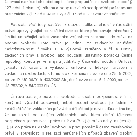
žalovaná namísto toho přistoupit k jeho propuštění na svobodu, neboť §
127 odst. 1 písm. b) zákona o pobytu cizinců neodpovídá požadavkům
pramenícím z čl. 5 odst. 4 Úmluvy a čl. 15 odst. 2 návratové směrnice.
Podstata věci tedy spočívá v otázce aplikovatelnosti vnitrostátní
právní úpravy týkající se zajištění cizince, které představuje mimořádný
institut umožňující policii zásadním způsobem zasáhnout do práva na
osobní svobodu. Toto právo je jednou ze základních součástí
nedotknutelnosti člověka a je výslovně zaručeno v čl. 8 Listiny
základních práv a svobod jako součásti ústavního pořádku České
republiky, kterou je ve smyslu judikatury Ústavního soudu i Úmluva,
jakožto ratifikovaná a vyhlášená smlouva o lidských právech a
základních svobodách; k tomu srov. zejména nález ze dne 25. 6. 2002,
sp. zn. Pl. ÚS 36/01,č. 403/2002 Sb., či nález ze dne 15. 4. 2003, sp. zn. I.
ÚS 752/02, č. 54/2003 Sb. ÚS.
Úmluva upravuje právo na svobodu a osobní bezpečnost v čl. 5,
který má výsadní postavení, neboť osobní svoboda je jedním z
nejdůležitějších základních práv. Jeho důležitost je navíc zdůrazněna tím,
že na rozdíl od dalších základních práv, která chrání tělesnou
bezpečnost jednotlivce - právo na život (čl. 2) či právo nebýt mučen (čl.
3), je do práva na osobní svobodu v praxi poměrně často zasahováno
právě v souvislosti s realizací nejrůznějších případů zbavení osobní