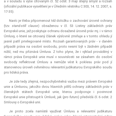
a v souladu s výše citovaným čl. 52 odst. 3 mají stejný smysl a rozsah
(oficiální publikace vysvětlení je v Úředním věstníku C 303, 14. 12. 2007, s.
17-35).
Navíc je třeba připomenout též doložku o zachování úrovně ochrany
(tzv.
stand-still clause
) obsaženou v čl. 53 Listiny základních práv
Evropské unie, jež poskytuje ochranu dosažené úrovně práv mj. i v rámci
Úmluvy, o které se citovaný článek výslovně zmiňuje a v tomto ohledu jí
jasně patří privilegované místo. Rozsah garantovaných práv - v daném
případě práva na osobní svobodu, proto nesmí být v žádném případě
nižší, než mu přiznává Úmluva. Z toho plyne, že i výklad prováděný v
rámci práva Evropské unie musí v souvislosti se zásahem do osobní
svobody reflektovat Úmluvu a nemůže vést k poklesu práv pod jí
stanovenou úroveň ovlivněnou
relevantní
judikaturou Evropského soudu
pro lidská práva.
Je zde tedy zřejmá, nezpochybnitelná vazba mezi právem Evropské
unie a Úmluvou, jakožto dvou hlavních pilířů ochrany základních práv v
členských státech Evropské unie, kterou podporuje i povinnost
Evropské unie přistoupit k Úmluvě, jak (
pro futuro
) předvídá čl. 6 odst. 2
Smlouvy o Evropské unii.
Je proto zcela namístě využívat Úmluvu a
relevantní
judikaturu