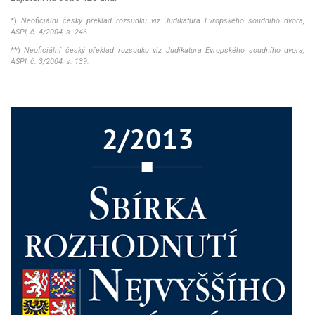
*)
Neoficiální český překlad rozsudku viz
Judikatura
Evropského soudního dvora,
ASPI, č. 4/2004, s. 246.
**)
Neoficiální český překlad rozsudku viz
Judikatura
Evropského soudního dvora,
ASPI, č. 3/2004, s. 139.