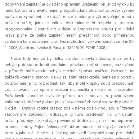
doby trvání zajištění je ovládáno správním uvážením, při jehož výroku by
měla být brána v úvahu nejen předpokládaná složitost přípravy výkonu
správního vyhoštění, ale i další meze vlastní pro výkon veřejné moci v
právním státě, jako je zákaz diskriminace či respekt k principu
proporcionality. Ostatně i z judikatury Evropského soudu pro lidská
práva plyne, že délka zajištění nesmí přesáhnout dobu přiměřenou
vzhledem ke sledovanému cíli (viz rozhodnutí velkého senátu ze dne 29.
1. 2008,
Saadi proti Velké Británii
, č. 13229/03, ECHR 2008).
Nelze tedy říci, že by délka zajištění nebyla důležitá, resp. že by
nebylo potřeba podrobit soudnímu přezkumu její stanovení, což ovšem
v případě stěžovatele nebylo možné. Správní uvážení žalované, na
základě kterého stanovil délku zajištění stěžovatele, nenalezlo odraz v
odůvodnění jejího rozhodnutí tak, aby mohl krajský soud přezkoumat,
zda žalovaná své správní uvážení nezneužila a nerozhodla svévolně.
Požadavek absence svévole přitom úzce souvisí s požadavkem
zákonnosti, přičemž pokud jde o "
zákonnost
" zbavení svobody podle čl.
5 odst. 1 Úmluvy, včetně otázky, zda k němu došlo v souladu s "
řízením
stanoveným zákonem
", odkazuje Úmluva především na vnitrostátní
právní předpisy a zakotvuje povinnost dodržovat jejich hmotněprávní i
procesní normy. Pojem "
zákonnost
" přitom musí mít stejný význam v čl. 5
odst. 4 jako v čl. 5 odst. 1 Úmluvy, jak uvedl Evropský soud pro lidská