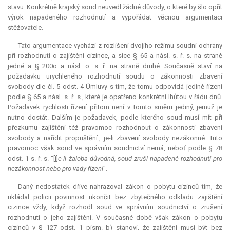
stavu. Konkrétně krajský soud neuvedl žádné důvody, o které by šlo opřít
výrok napadeného rozhodnutí a vypořádat věcnou argumentaci
stěžovatele.
Tato argumentace vychází z rozlišení dvojího režimu soudní ochrany
při rozhodnutí o zajištění cizince, a sice § 65 a násl. s. ř. s. na straně
jedné a § 200o a násl. o. s. ř. na straně druhé. Současně staví na
požadavku urychleného rozhodnutí soudu o zákonnosti zbavení
svobody dle čl. 5 odst. 4 Úmluvy s tím, že tomu odpovídá jedině řízení
podle § 65 a násl. s. ř. s., které je opatřeno konkrétní lhůtou v řádu dnů.
Požadavek rychlosti řízení přitom není v tomto směru jediný, jemuž je
nutno dostát. Dalším je požadavek, podle kterého soud musí mít při
přezkumu zajištění též pravomoc rozhodnout o zákonnosti zbavení
svobody a nařídit propuštění., je-li zbavení svobody nezákonné. Tuto
pravomoc však soud ve správním soudnictví nemá, neboť podle § 78
odst. 1 s. ř. s. "[j]
e-li žaloba důvodná, soud zruší napadené rozhodnutí pro
nezákonnost nebo pro vady řízení
".
Daný nedostatek dříve nahrazoval zákon o pobytu cizinců tím, že
ukládal policii povinnost ukončit bez zbytečného odkladu zajištění
cizince vždy, když rozhodl soud ve správním soudnictví o zrušení
rozhodnutí o jeho zajištění. V současné době však zákon o pobytu
cizinců v § 127 odst. 1 písm. b) stanoví, že zajištění musí být bez