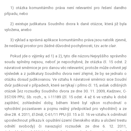
1) otázka komunitárního práva není
relevantní
pro řešení daného
případu, nebo
2) existuje
judikatura
Soudního dvora k dané otázce, která již byla
vyložena, anebo
3) výklad a správná aplikace komunitárního práva jsou natolik zjevné,
že nedávají prostor pro žádné důvodné pochybnosti, tzv.
acte clair
.
Pokud jde o výjimky ad 1) a 2), tyto dle názoru Nejvyššího správního
soudu splněny nejsou, neboť je nepochybné, že otázka čl. 15 odst. 2
návratové směrnice je pro danou věc
relevantní
, protože může ovlivnit její
výsledek a z judikatury Soudního dvora není zřejmé, že by se jednalo o
otázku dosud judikovanou. Ve vztahu k návratové směrnici sice Soudní
dvůr judikoval v případech, které se týkají i přímo čl. 15, avšak odlišných
otázek [viz rozsudky Soudního dvora ze dne 30. 11. 2009,
Kadzoev
, C-
357/09 PPU, Sb. rozh., s. I-11189 (čl. 15 odst. 4 až 6 ve vztahu k době
zajištění, zohlednění doby, během které byl výkon rozhodnutí o
vyhoštění pozastaven a pojmu reálný předpoklad pro vyhoštění) a ze
dne 28. 4. 2011,
El Dridi
, C-61/11 PPU (čl. 15 a čl. 16 ve vztahu k odmítnutí
uposlechnout příkazu k opuštění území členského státu a uložení trestu
odnětí svobody) či navazující rozsudek ze dne 6. 12. 2011,