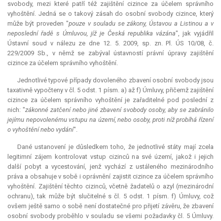
svobody, mezi které patří též zajištění cizince za účelem správního
vyhoštění. Jedná se o takový zásah do osobní svobody cizince, který
může být proveden "
pouze v souladu se zákony, Ústavou a Listinou a v
neposlední řadě s Úmluvou, jíž je Česká republika vázána
", jak vyjádřil
Ústavní soud v nálezu ze dne 12. 5. 2009, sp. zn. Pl. ÚS 10/08, č.
229/2009 Sb., v němž se zabýval ústavností právní úpravy zajištění
cizince za účelem správního vyhoštění.
Jednotlivé typové případy dovoleného zbavení osobní svobody jsou
taxativně vypočteny v čl. 5 odst. 1 písm. a) až f) Úmluvy, přičemž zajištění
cizince za účelem správního vyhoštění je zařaditelné pod poslední z
nich: "
zákonné zatčení nebo jiné zbavení svobody osoby, aby se zabránilo
jejímu nepovolenému vstupu na území, nebo osoby, proti níž probíhá řízení
o vyhoštění nebo vydání
".
Dané ustanovení je důsledkem toho, že jednotlivé státy mají zcela
legitimní zájem kontrolovat vstup cizinců na své území, jakož i jejich
další pobyt a vycestování, jenž vychází z ustáleného mezinárodního
práva a obsahuje v sobě i oprávnění zajistit cizince za účelem správního
vyhoštění. Zajištění těchto cizinců, včetně žadatelů o azyl (mezinárodní
ochranu), tak může být slučitelné s čl. 5 odst. 1 písm. f) Úmluvy, což
ovšem ještě samo o sobě není dostatečné pro přijetí závěru, že zbavení
osobní svobody proběhlo v souladu se všemi požadavky čl. 5 Úmluvy.