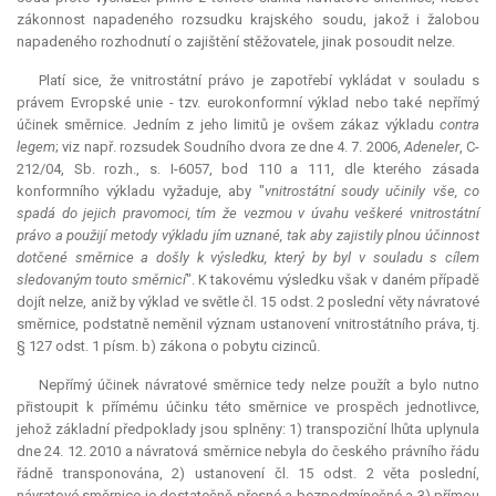
zákonnost napadeného rozsudku krajského soudu, jakož i žalobou
napadeného rozhodnutí o zajištění stěžovatele, jinak posoudit nelze.
Platí sice, že vnitrostátní právo je zapotřebí vykládat v souladu s
právem Evropské unie - tzv. eurokonformní výklad nebo také nepřímý
účinek směrnice. Jedním z jeho limitů je ovšem zákaz výkladu
contra
legem
; viz např. rozsudek Soudního dvora ze dne 4. 7. 2006,
Adeneler
, C-
212/04, Sb. rozh., s. I-6057, bod 110 a 111, dle kterého zásada
konformního výkladu vyžaduje, aby "
vnitrostátní soudy učinily vše, co
spadá do jejich pravomoci, tím že vezmou v úvahu veškeré vnitrostátní
právo a použijí metody výkladu jím uznané, tak aby zajistily plnou účinnost
dotčené směrnice a došly k výsledku, který by byl v souladu s cílem
sledovaným touto směrnicí
". K takovému výsledku však v daném případě
dojít nelze, aniž by výklad ve světle čl. 15 odst. 2 poslední věty návratové
směrnice, podstatně neměnil význam ustanovení vnitrostátního práva, tj.
§ 127 odst. 1 písm. b) zákona o pobytu cizinců.
Nepřímý účinek návratové směrnice tedy nelze použít a bylo nutno
přistoupit k přímému účinku této směrnice ve prospěch jednotlivce,
jehož základní předpoklady jsou splněny: 1) transpoziční lhůta uplynula
dne 24. 12. 2010 a návratová směrnice nebyla do českého právního řádu
řádně transponována, 2) ustanovení čl. 15 odst. 2 věta poslední,
návratové směrnice je dostatečně přesné a bezpodmínečné a 3) přímou