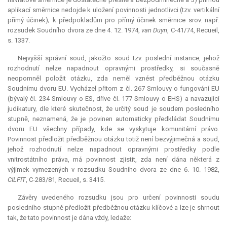
aplikací směrnice nedojde k uložení povinnosti jednotlivci (tzv. vertikální
přímý účinek); k předpokladům pro přímý účinek směrnice srov. např.
rozsudek Soudního dvora ze dne 4. 12. 1974,
van Duyn
, C-41/74, Recueil,
s. 1337.
Nejvyšší správní soud, jakožto soud tzv. poslední instance, jehož
rozhodnutí nelze napadnout opravnými prostředky, si současně
neopomněl položit otázku, zda neměl vznést předběžnou otázku
Soudnímu dvoru EU. Vycházel přitom z čl. 267 Smlouvy o fungování EU
(bývalý čl. 234 Smlouvy o ES, dříve čl. 177 Smlouvy o EHS) a navazující
judikatury, dle které skutečnost, že určitý soud je soudem posledního
stupně, neznamená, že je povinen automaticky předkládat Soudnímu
dvoru EU všechny případy, kde se vyskytuje komunitární právo.
Povinnost předložit předběžnou otázku totiž není bezvýjimečná a soud,
jehož rozhodnutí nelze napadnout opravnými prostředky podle
vnitrostátního práva, má povinnost zjistit, zda není dána některá z
výjimek vymezených v rozsudku Soudního dvora ze dne 6. 10. 1982,
CILFIT
, C-283/81, Recueil, s. 3415.
Závěry uvedeného rozsudku jsou pro určení povinnosti soudu
posledního stupně předložit předběžnou otázku klíčové a lze je shrnout
tak, že tato povinnost je dána vždy, ledaže: